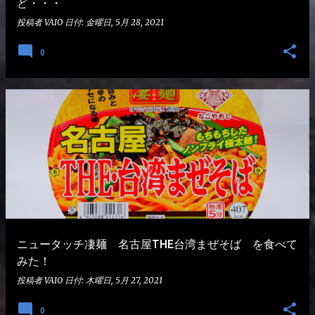
ど・・・
投稿者
VAIO
日付:
金曜日, 5月 28, 2021
0
ニュータッチ凄麺 名古屋THE台湾まぜそば を食べて
みた！
投稿者
VAIO
日付:
木曜日, 5月 27, 2021
0