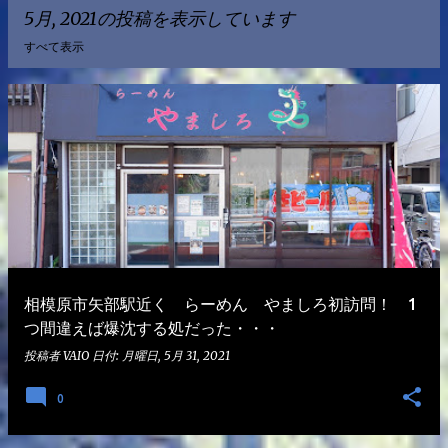
5月, 2021の投稿を表示しています
すべて表示
投
稿
相模原市矢部駅近く らーめん やましろ初訪問！ 1
つ間違えば爆沈する処だった・・・
投稿者
VAIO
日付:
月曜日, 5月 31, 2021
0