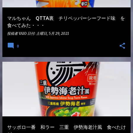
マルちゃん QTTA裏 チリペッパーシーフード味 を
食べてみた・・・
投稿者
VAIO
日付:
土曜日, 5月 29, 2021
0
サッポロ一番 和ラー 三重 伊勢海老汁風 食べたけ