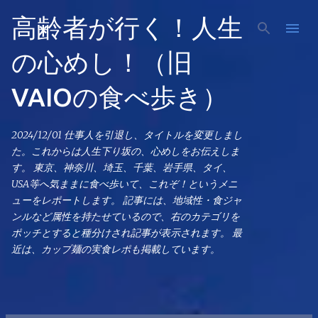
スキップしてメイン コンテンツに移動
高齢者が行く！人生
の心めし！（旧
VAIOの食べ歩き）
2024/12/01 仕事人を引退し、タイトルを変更しまし
た。これからは人生下り坂の、心めしをお伝えしま
す。 東京、神奈川、埼玉、千葉、岩手県、タイ、
USA等へ気ままに食べ歩いて、これぞ！というメニ
ューをレポートします。 記事には、地域性・食ジャ
ンルなど属性を持たせているので、右のカテゴリを
ポッチとすると種分けされ記事が表示されます。 最
近は、カップ麺の実食レポも掲載しています。