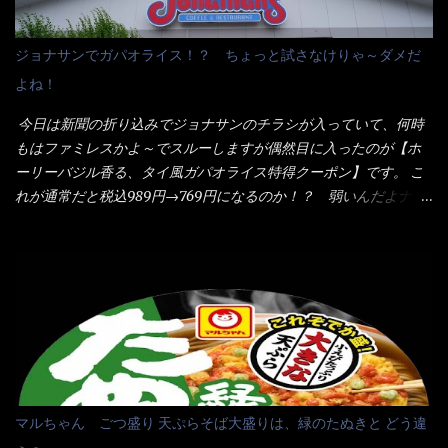
ム製法で仕上げた、生めんに近い風味のストレートめんです。 豚
ことをオススメします。（取り分け量にも若干有り差がでてるだ
の旨味に数種類の唐辛子、ニンニクを加えた辛さとコクが凝縮さ
ろう） 早速タバスコを振りかけて食べてみると・・・結構美味し
ジョナサンでガパオライス！？ ちょっと試さなけりゃ～ダメだ
れた醤油ベースのスープです。 調味油に赤ラー油とごま油を使用
いよ！ 久しぶりだな～ホワイトソースとマカロニの絡まった食
よね！
することに風味と辛さを引き立たせています。 調味油をスープ
感・・・懐かしい～ 今回ダイソーのカレー用のスプーンを使って
全体に馴染ませるために、箸で麺と具を持ち上げて・・・ ええや
みたら、これが凄くうまくすくえるんだよねぇ～（このスプーン
今日は新聞の折り込みでジョナサンのチラシが入っていて、何時
ないかぁ～ モヤシが黒豆モヤシだから細身で熱を加えてもへた
当たりだね） 今回新作のグラタンを頂きましたが、まずまずの美
もはファミレスかよ～でスルーしますが偶然目に入ったのが【ホ
りづらい！（緑豆モヤシだと太くて熱加えるとダラーっとなるん
味しさとダイソーのカレースプーンの。すくい上げ力の良さを再
ーリーバジル香る、タイ風ガパオライス特得クーポン】です。 こ
だよ） それに細ストレート麺とモヤシが良いバランスで・・・
度認識できました。
れが通常だと税込989円→769円になるのか！？ 弱いんだよナァ
韮の緑と卵の黄色も相まって・・・映える...
～ それに使用期限は6/15迄となっていて・・・今日じゃん！！
そこで近くのお店へ・・・・ モーニング以外の通常メニューは、
10:30以降に提供されるので10:40頃に店内へ 私は基本的、どの店
に行っても同じメニュー同じ味のファミレスには行きません。 最
近は、ステーキガストに試しに行ったぐらいです。（肉が喰いた
くて） しかし最近のファミレスは合理化が進み、店員さんもフロ
ア担当は2人程度しか居ないんだよねぇ～ それに注文はタッチパ
ネル！！ 凄いよなぁ～ 20年位前は、フロア担当だけでも5人は
居たと思うけど・・・ 判らず店員さんを呼ぶピンポンを・・・ク
マルちゃん ごつ盛り 天ぷらそば大盛りは、緑のたぬきと どう違
ーポンなんだけどと伝えると、丁寧にタッチパネルで～と教えて