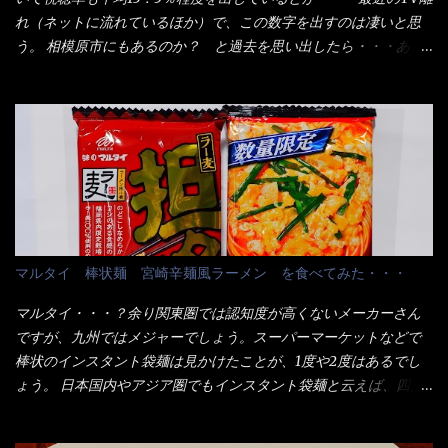
たし満足達成度100％ 苦しいと云う事も無いな！ まだ鶏天1個位
用箱詰め饂飩・・・またもやメガドンキで発見し購入！ 中身は、
れ（ネットに流れているほか）で、この数字を出すのは凄いと思
は入りそうだね。 と云う事で、今回＜釜揚げうどんの湯無し＞を
この様な状態です。 乾麺の束が6束／一パックになっており、それ
う。 相模原市にもあるのか？ と過去を思い出したら・・・あっ
試したら、確...
が3袋入りです。 18束入りというわけですね！900ｇの容量とな
た！ とんかつ赤城！ 老齢の女性がメインで調理場を仕切、老齢
り、1束／50ｇです。 実売は、楽天で1980円・・・Amazonで
の男性が脇をサポートし最近は若い女性がオーダーや片付けを担
1280円と云った感じです。 で私は幾らで、メガドンキでゲットし
当している。 まずはこれを見て欲しい！ カウンターに置かれた＜
たかって？ それは非常に言いづらい・・・色々と各方面へ忖度し
お皿＞である。 直ぐに気づいたでしょう！ 何かキャベツが山じ
て、激安だったとだけ申し上げましょう。 早速1袋を大釜で茹で～
ゃないか！？ ハイ、山です。 これが標準なのです。 普通のとん
ハイ、約15分ほど茹で上げた状態です。 当家には、高齢者がいる
かつ屋のキャベツと比べたら、10人前ほどあるか？ 値段的には、
ので少し柔らかく・・・ 茹で上がった饂飩は、お店の饂飩に比べ
メイン（主流は1,000超）＋定食セット350円程と値段的には、そ
＜細い＞です。 どちらかと云えば、稲庭饂飩的な太さですね。 さ
れ程では安い訳でも無いが、客足が絶えない人気店である。 そん
てこれを、どの様に食べるか？ 長葱無かったので、玉葱を刻んで
なメニューのなかで、リーズナブルで頂ける＜映え＞るメニュー
マルタイ 棒状麺 宮崎辛麺風ラーメン を食べてみた・・・
八王子ラーメン風月見つけうどん！ 冷やし釜あげうどん～です。
が＜カツカレー＞だ！ これです。 当時1,000円税込だった
ラーメン丼に、冷水を軽く張って饂飩を盛り付け、お椀に昆布出
が・・・今も変わらないと思うけど・・・ これが出てくると、カ
マルタイ・・・？余り関東圏では認知度が高くないメーカーさん
汁つゆと長葱に山葵です。 これでツルツル～と頂きました。 良い
ウンター中からOH～と声が飛ぶ！ 写真は、キャベツ少なめでお願
ですが、九州ではメジャーでしょう。スーパーマーケットなどで
じゃないか～...
いしています。 皿のサイズは、直径30cmほどあります。 そこに
棒状のインスタント袋麺は見かけたことが、1度や2度はあるでし
ドカ盛のキャベツと御飯にカレーがかかっています。 カレーは辛
ょう。 日本国内やアジア圏でもインスタント袋麺と云えば、四角
く無く、食べやすいタイプです。 それじゃ～カツは、ハムカツ程
い形状になった乾麺が普通でしょう。マルタイでは＜棒状＞なの
度の薄さだろう？と思われるかもしれないが・・・違う！ チャー
です。 素麺や日本蕎麦などの乾麺と一緒ですね！ そんなマルタ