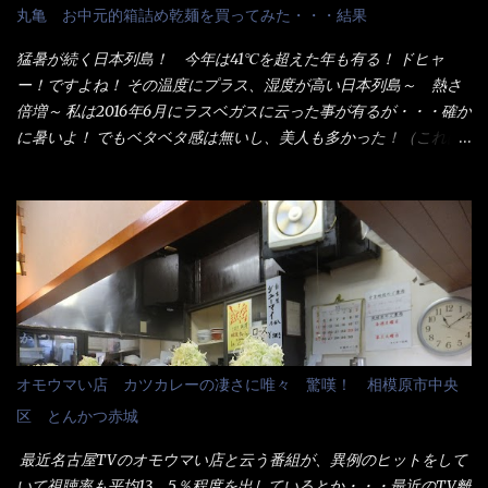
配慮でもある。 11:20 店内に入り・・・『釜揚げうどん得を湯ナ
丸亀 お中元的箱詰め乾麺を買ってみた・・・結果
シで！』と注文したら、近場にいたオッサン店員はキョトンとし
た顔『湯なし？』（これだ全く理解していないな） すると茹で方
猛暑が続く日本列島！ 今年は41℃を超えた年も有る！ ドヒャ
の若い女性店員が『いい！いい！！』とオッサンを向こうへやっ
ー！ですよね！ その温度にプラス、湿度が高い日本列島～ 熱さ
た。 でサッサと、木桶を用意してうどんだけ入れて出して来まし
倍増～ 私は2016年6月にラスベガスに云った事が有るが・・・確か
た。 な～るほど、この事か・・・ で今日の2021年後半1回目のサ
に暑いよ！ でもベタベタ感は無いし、美人も多かった！（これは
ラメシです。 見事に木桶には湯が入っていない、UDONだけで
関係無いね） 処で今日は何だ！？これです。 丸亀 釜あげうど
す。 しかし、この木桶デカイなぁ～ 試したいこと残りの1つが＜得
ん！ 日本には、お中元とお歳暮という古来からの風習がある。 お
＞サイズを食べられるか？である。 前回も、大しか食べていない
中元は、丁度お盆の夏場に日頃お世話になっている方への＜ご挨
からね、得がどれくらいの満腹度になるのか？ この得サイズの木
拶＞としての贈り物の習慣です。 今では、大分廃れてしまってい
桶は、銭湯で使う洗い桶サイズだなぁ～ この木桶サイズに、満々
るかと・・・小生もお中元やお歳暮など送った事は無い！（キッ
と湯が注がれていたら食べ進むうちに、麺が伸びてしまうだろ
パリ） まぁ～この慣習が残っているのは、官公庁や超大手企業戦
う。 これなら茹で上がった直後のままで、食べ進められるじゃな
士（昇進目的）などの世界でしょう。 要は、ゴマスリ・・・てな
いか！ 別皿で、葱と天かすを満タンに用意して、山葵も2つ。 そ
感じかな。 丸亀製麺と云えば、大阪誕生→全国区（北海道と沖縄
れに湯が無い利点として、汁が薄まらない！ これだよ、こ
は？）へ広がった、讃岐饂飩チェーン店大手といっても過言では
オモウマい店 カツカレーの凄さに唯々 驚嘆！ 相模原市中央
れ！！ 湯があると、うどんと共に汁の方へ湯までも入ってしま
無いでしょう。 各店舗で、毎日饂飩を打っているので饂飩好きの
区 とんかつ赤城
う。つまりラーメンの麺にスープが絡む現象ですな。 結局、伸び
方には店舗に寄って違う！と云う人も居るらしい・・ そんな大手
ずに汁も薄らむこともなく・・最後の方で＜だし汁＞を少し追加
讃岐饂飩チェーン店と関係があるのか？ 箱詰め乾麺！ このパッ
最近名古屋TVのオモウマい店と云う番組が、異例のヒットをして
しました。 腹イッパイだけど、得サイズは全てお腹の中へ収まっ
ケージからすれば、間違いなく贈答用目的でしょう。 そんな贈答
いて視聴率も平均13．5％程度を出しているとか・・・最近のTV離