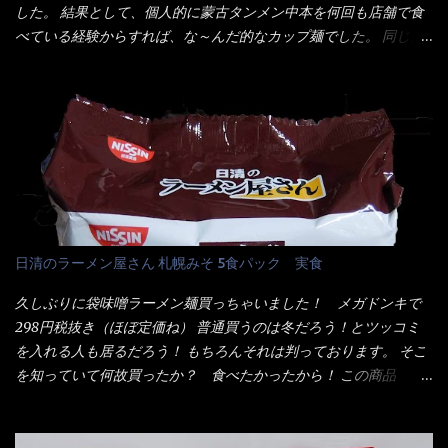
ミンE)、クチナシ色素、ベニコウジ色素、香料、ビタミンB2、ビ
した。 結果として、個人的に蒙古タンメン中本を何回も店舗で食
く...
タミンB1、香辛料抽出物、 カロチン色素 、(一部にえび・小麦・
べている経験からすれば、な～んだ的なカップ麺でした。 同じ日
そば・卵・乳成分・大豆・豚肉・やまいも・ゼラチンを含む) ★ご
清食品から、昨年に続き2021年も再発売されたカップヌードル激
つ盛り 天ぷらそば 油揚げめん(小麦粉(国内製造)、そば粉、植物
辛味噌と、どちらが旨辛なんだ！？ 比較して見よう～企画を思
油脂、植物性たん白、食塩、とろろ芋、卵白)、かやく(小えびてん
いつきました。 見た目は、炎のシルエットが辛さを醸し出してい
ぷら)、添付調味料(砂糖、食塩、しょうゆ、魚介エキス、たん白加
る・・・ でもパッケージに惑わされてはいけない！！ 私はペ
水分解物、ねぎ、香辛料、 植物油 、香味油脂)／加工でん粉、調味
ヤングの【獄激辛焼きそば】を完食した漢だ。 その後の獄激辛カ
料(アミノ酸等)、炭酸カルシウム、カラメル色素、リン酸塩
レーもな！ 今回、カップヌードル激辛味噌はカップに敢えて辛
(Na)、増粘多糖類、レシチン、酸化防止剤(ビタミンE)、クチナシ
さレベルが記載されている。 それはレベル5！ 日清としては最上
色素、香料、ベニコウジ色素、ビタミンB2、ビタミンB1、香辛料
位の辛さと云っている訳だ。 昨年モデルも食べてはいるけど、1年
抽出物、(一部にえび・小麦・そば・卵・ さば ・大豆・豚肉・やま
も経つと記憶の彼方に・・・いや歳だから記憶力が、どうのこう
日清のラーメン屋さん 札幌みそ 5食パック 実食
いも・ゼラチンを含む) 材料から見れば、緑のたぬきの方が蒲鉾が
のではない。 記憶に残るだけのインパクトに欠けている商品と
入っている！ あの半円形のヤツね！ それとカロチン色素・・・
云う事（当時） 開封すると・・・ 小袋なんてありゃしない！ カ
久しぶりに袋味噌ラーメン麺買っちゃいました！ メガドンキで
さば！？ さばって鯖か？？ サバ読んでないか？？ ■カロリー
ップヌードルは基本蓋開けて、熱湯を注ぐだけで出来る！それが
298円税抜き（ほぼ定価ね） 普通買うのは冬だろう！とツッコミ
比較 緑のたぬき ...
デビュー時からの最大のポイント。 だから粉末スープの具も全
を入れる人も居るだろう！ もちろんそれは判っております。 そこ
部カップの中でカオス状態。 これ特に縦型Bigカップだと、スー
を知っていて何故買ったか？ 食べたかったから！ この商品
プが沈殿するのよねぇ～ だから毎度、ホワイトカップを別に用
2019/6/3にリニューアル販売しているらしくてね！ 麺もスープ
意！ 3分待つのだゾ！ チェルシー！！ OK？ は～い こうな
も。北海道こだわりで全面改良らしい・・・そうと知ったら食べ
りました～ 熱湯によりカップ内に対流が起こり、表層が泡立っ
てみないといけないじゃん！（知るのが遅い） リニューアル前の