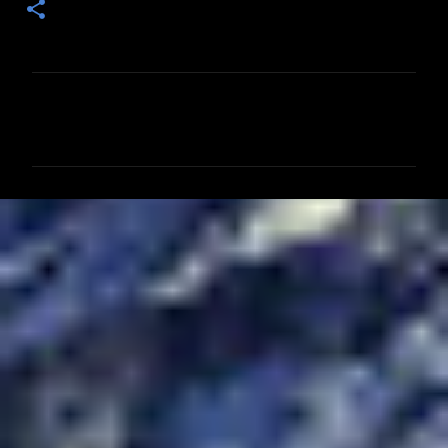
コ
メ
ン
ト