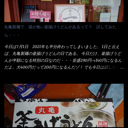
丸亀製麺で、湯が無い釜揚げうどんがあるって？ 試してみた
ら・・・
今日は7月1日 2021年も半分終わってしまいました。 1日と云え
ば、丸亀製麺の釜揚げうどんの日である。 今日だけ、釜揚げうど
んが半額になる特別の日なのだ・・・並盛290円→140円になるん
だよ。大400円だって200円になるんだゾ！ でも今日は試したい
ことが2つある！ 1つめは釜揚げうどんの湯が無い注文が通る
か？ 釜揚げうどんは、木の桶に茹で湯と共に＜うどん＞が泳い
でる～ でもコレって食べきるまで湯に浸かっているわけで、最
初と最後では麺の固さというかコシが違う！ だったら湯なんか要
らないじゃん！ 茹で上げ直後の麺だけいいよ！となるでしょ
う。 事前にググって調べたら、やっぱり＜湯無し＞注文は、裏注
文方法としてあるらしい。 それと店員によっては、理解出来ない
者も居るらしい云う事。 そこでランチ混雑前に、行くのが店への