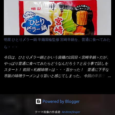
ている～ 隣に用意したのが、ホワイトカップ丼型です。 こちら
は食べた事あるのよ！でもここ数年は、カップ麺の方が話題性も
へ内容物を全て移すのと同時に、スープも満遍なく全体に行き渡
品揃えも上じゃん！ だって話題性の無いのを食べても・・・しょ
させる。 箸で麺から移動させ、具とスープは最後に移すとこうな
うが無いじゃん！ 日本で話題性が無いのに、外国の人には尚更ね
りました。 良い感じではないか！ やはり一部粉末スープが縦型
ぇ～ 袋麺と云えば【サッポロ一番】と云われる程だが、10年位前
カップの壁面に残っていたので、ぜーんぶ箸等で落としてホワイ
に革新的な袋麺が出た！ それは『マルちゃん正麺』と云われる商
トカップへ。 まずは麺を見ると、カップヌードルとしては太く平
品！！ 生麺感覚～と大御所俳優の役所広司を起用したCMで一躍
明星 ひとり〆ラー鍋 辛麺屋輪監修 宮崎辛鍋を、普通に食べてみた
打ちで縮れてます。 ■蒙古タンメン中本の麺 蒙古タンメンの方
有名になりTOPに・・・その後ライバルとして日清から【ラ王】
ら・・・
は、やはり太く平打ちですが麺の厚みがあるような・・・ 食感
がリリース！つまり今回の【日清のラーメン屋さん】は、袋麺と
は、どちらも柔らかいと感じは同じ。 湯に戻りやすい特性が強
しては廉価版のポジション・・・ 事実ラ王は、HPでは別扱い！
今日は、ひとり〆ラー鍋とかいう袋麺の2回目＜宮崎辛鍋＞だが、
いのね。 箸で持ち上げた状態は・・・ ■カップヌードル激辛味噌 ■
本品なんか出前一丁などと一緒くたの扱い。 袋麺はスープは粉末
やっぱり普通に食べてみたらどうなんだろう？と云う事で話しを
蒙古タンメン中本カップ どちらも箸で持ち上げた感じは、重
スープが主流でしょう！？だから味は・・・イマイチ（小生感
スタート！ 前回＜札幌味噌＞は・・・旨かった！ 普通に下手な
い！ そう湯を吸って伸びたような麺と云っていいかもしれな
覚）と云うのが評価です。 正直現在のインスタント麺では、最先
市販の味噌ラーメンより旨いと感じてしまった。 今回の辛系ラー
い。 多分麺は、厚みとストレートか...
端の麺と味はカップ麺と云えるでしょう。 もち麺は、油揚げ麺な
メンは、宮崎辛麺！！ これはどうなんだろう？ メーカーHPを見
んて・・・フリーズドライですよ！ ラ王味噌はカロリー
ると・・・ 家庭での再現が難しい人気ラーメン店の味を楽しめる
332kcal！ ラーメン屋さん札幌みそは393kcal！！ 60kcalも違う
おひとり用鍋の素です。辛麺屋輪をイメージした唐辛子の辛みと
ヨ～ でも熊が＼買ってね！／と泣いているから・・・買いまし
旨みが染み出たスープに鍋によく合う麺が付いて〆まで楽しめま
Powered by Blogger
た。 それじゃ～食べましょうか！ トッピングは生憎とモヤシの
す。 宮崎を中心に全国に店を構える人気店。唐辛子の辛みと旨み
在庫が無いため・・・キャベツだ！鍋に湯を沸かしキャベツをボ
テーマ画像の作成者:
AndrzejStajer
が溶け出たスープと、麺にからむ粗い唐辛子がくせになる味わ