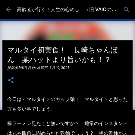
スキップしてメイン コンテンツに移動
高齢者が行く！人生の心めし！（旧 VAIOの食べ歩き）
マルタイ初実食！ 長崎ちゃんぽ
ん 某ハットより旨いかも！？
投稿者
VAIO
日付:
水曜日, 5月 19, 2021
今日は＜マルタイ＞のカップ麺！ マルタイ？と思った
方も多い事でしょう。
棒ラーメン見たこと無いですか？ 通常のインスタント
は丸や四角に固められた乾麺でしょう？ 棒の乾麺がス