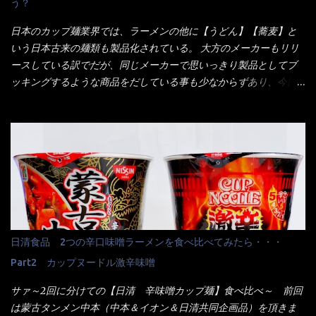
う？
くれたが、何故かタッチパネルがクーポンを受け付けない！！ 店
員さんも、アレー？といいながら私が受け付けますので・・・と
日本のカップ麺業界では、ラーメンの他に【うどん】【蕎麦】と
消えていった。 タッチパネルのやつ、安いのは嫌うんだな！？こ
いう日本古来の麺類も製品化されている。 大方のメーカーもリリ
のヤロー！ 待つ事暫し・・・10分は越えたと思うけど・・・出て
ースしている訳でだが、同じメーカーで思いっきり製品としてブ
来ました。 こちらが本日のサラメシ【ホーリーバジル香る、タイ
ッキングするような商品をだしている事も少なからずあり、今回
風ガパオライス】です。 私は、5年位前までは渋谷勤務だったので
はマルちゃんの【ごつ盛り天ぷらそば】を食べてみること
エスニックランチが多かったのよ！ 渋谷チャオタイなんて1人で良
に・・・ ※東洋水産様 写真借用致しました。 マルちゃんとの
く行きましたねぇ～ だからタイ料理屋さんには、辛味剤・酢・ナ
【そば】と云えば【緑のたぬき】という商品が、ドーンッと構え
ンプラー・砂糖などの4点セット（私はスパイスガールズと呼んで
ている訳で何故に敢えて本商品をリリースするの？ 確かに販売価
いた）が料理に必ず付いてきたものです。 でも流石にファミレ
格は、緑のたぬきの実売は108円位で、ごつ盛り天ぷらそばは98円
スでは・・・それは無いね！残念だ～ 今回はすかいらーくグルー
でした。 殆ど変わらないじゃないか！？ そこで何が違うか・・・
プで、タイ料理をどの様に再現して提供しているか？を見るだけ
メーカーHPから情報を得てみた。 ■原材料 比較（相手に含まれ
だなぁ～ 因みにガパオ＝ホーリーバジルなのです。 肉は通常チ
て居ない物質を赤色） ☆緑のたぬき 油揚げめん(小麦粉(国内製
キンが多く豚や牛もあります。 肉は挽肉みたいなミンチではな
造)、そば粉、植物油脂、植物性たん白、食塩、とろろ芋、卵白)、
日清食品 2つの辛口味噌ラーメンを食べ比べてみたら・・・
く、粗挽きの肉になるんです。 それに現地バンコクでは、卵は固
かやく(小えびてんぷら、 かまぼこ )、添付調味料(砂糖、食塩、し
焼きが本来です。 今回はほぼ全熟の目玉焼きで、これは日本風
Part2 カップヌードル激辛味噌
ょうゆ、魚介エキス、たん白加水分解物、香辛料、ねぎ、香味油
なのです。 まず頂いて見ると・・・肉はチキンで味付けは、チャ
脂)／加工でん粉、調味料(アミノ酸等)、炭酸カルシウム、カラメ
サァ～2回に分けての【日清 辛味噌カップ麺】食べ比べ～ 前回
オタイなのと比べれば薄め？ やっぱり調味料の【スパイスガール
ル色素、リン酸塩(Na)、増粘多糖類、レシチン、酸化防止剤(ビタ
は蒙古タンメン中本（中本＆イオン＆日清共同企画品）を頂きま
ズ】が必要だナァ～ 笑 私は、ブリッキーヌの粉末をよく掛け辛