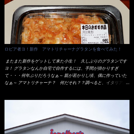
ンとした厚さのあるトンカツです。 それも揚げたての熱々です。
イ棒状ラーメンを、OKストアで見かけ思わず手に取って買い物篭
これを難なく完食出来なければ、漢では無い！と云っても過言で
へ 坦々まぜそばと＜数量限定＞宮崎辛麺風ラーメン オーッといき
はないだろう。 この他も、兎に角ボリューム満点で＜薄カツ＞と
なり私の胃袋をグサッと・・・・ 棒状インスタントラーメンの
呼ばれるメニューは、トンカツが2枚重ねて出てくるだ！ 1枚が薄
デビューが決まりました。 か・ら・め・ん・辛麺！ 宮崎辛麺は
いから、2枚乗せにしたらしいけど・・・
チャルメラや日清からも出されている、辛口のラーメンじゃ
ん！！ 酸っぱくしたら、酸辣湯麺？なんてね。 よし今日のサラ
メシは、宮崎辛麺にしよう！ それではまず袋を開けると・・・ な
ロピア者ヨ！新作 アマトリチャーナグラタンを食べてみた！
んだか紙に巻かれた棒状の麺が二束、調味油と粉末スープ！ やは
り見慣れない姿・・・何だかチョッと高級感的な・・・だって透
またまた新作をゲットして来た小生！ 久しぶりのグラタンです
明なトレイに並んだ棒状麺なんて見慣れないからねぇ～（コスト
ヨ！ グラタンなんか自宅で自作するには、手間が掛かりすぎ
がかかる） 袋の裏側を見ると、韮とか卵の用意を勧めている。
て・・・何年ぶりだろうなぁ～ 親が若かりし頃、偶に作っていた
それなばらと冷蔵庫にあった、黒豆モヤシ・韮・生卵を用意しま
なぁ～ アマトリチャーナ？ 何だそれ？？調べると、イタリア語
した。 まず鍋1で湯を沸かし、麺を茹でる！ 小鍋で別に湯を沸か
らしくパスタソースだって～ トマトソースらしいですよ！ 何処
し卵を溶きながら投入～ 次にモヤシを入れて、粉末スープを投
からの情報？ ウィキペディアから・・・そうだろうな～笑 電子
入！！ それと韮の根本の固い部分もね！ 麺が茹で上がったら、
レンジで弱めのワット（小生は500Wで3分程度）温めてテーブル
丼へ入れてから小鍋のスープを丼の中へ 最後に小鍋の具を上にか
へ これ店舗の調理場で、製造しているけど考えるに大き目のオー
け、韮の葉の部分をドサッと乗せて調味油を入れて完成です。 ど
ブン皿で焼いて、大凡の目安で小分けにしているようで、パック
うでしょう？ 見た目 Goodデザイン賞じゃない！？ 笑 マルタ
をよーく見たら表面のチーズの乗り具合に結構な差が出てい
イのHPを見ると・・・（引用） めんは、ノンフライ・ノンスチー
た・・・チーズに焦げ目が付いているのを、しっかり確認し買う