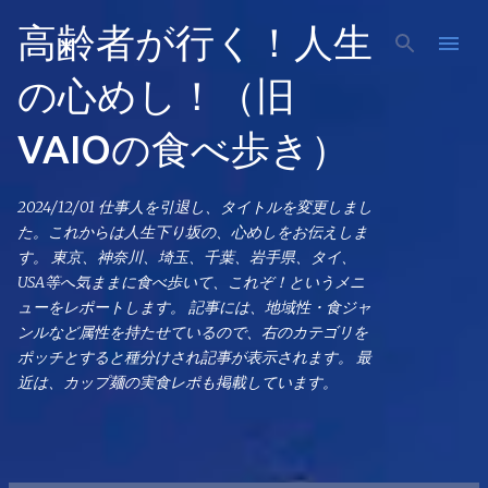
スキップしてメイン コンテンツに移動
高齢者が行く！人生
の心めし！（旧
VAIOの食べ歩き）
2024/12/01 仕事人を引退し、タイトルを変更しまし
た。これからは人生下り坂の、心めしをお伝えしま
す。 東京、神奈川、埼玉、千葉、岩手県、タイ、
USA等へ気ままに食べ歩いて、これぞ！というメニ
ューをレポートします。 記事には、地域性・食ジャ
ンルなど属性を持たせているので、右のカテゴリを
ポッチとすると種分けされ記事が表示されます。 最
近は、カップ麺の実食レポも掲載しています。