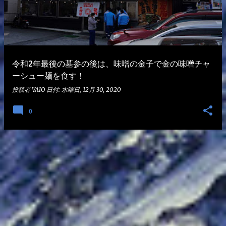
令和2年最後の墓参の後は、味噌の金子で金の味噌チャ
ーシュー麺を食す！
投稿者
VAIO
日付:
水曜日, 12月 30, 2020
0