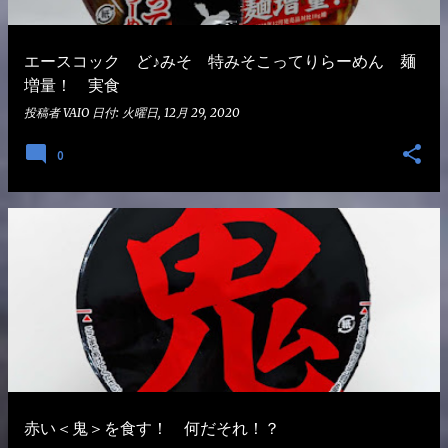
エースコック ど♪みそ 特みそこってりらーめん 麺
増量！ 実食
投稿者
VAIO
日付:
火曜日, 12月 29, 2020
0
赤い＜鬼＞を食す！ 何だそれ！？