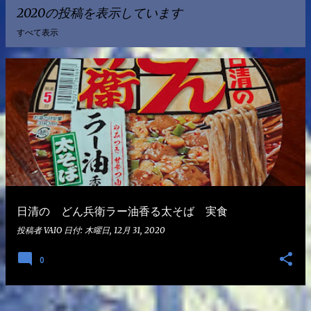
2020の投稿を表示しています
すべて表示
投
稿
日清の どん兵衛ラー油香る太そば 実食
投稿者
VAIO
日付:
木曜日, 12月 31, 2020
0