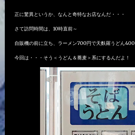
正に驚異というか、なんと奇特なお店なんだ・・・
さて訪問時間は、10時直前～
自販機の前に立ち、ラーメン700円で天麩羅うどん400
今回は・・・そう＜うどん＆蕎麦＞系にするんだよ！