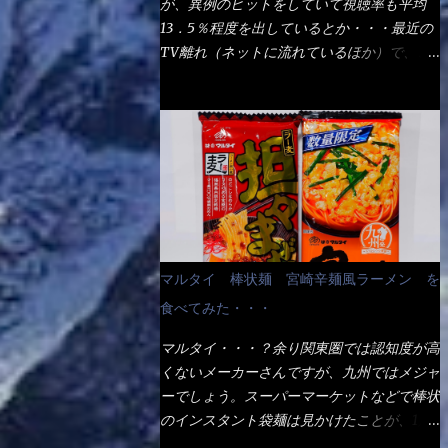
が、異例のヒットをしていて視聴率も平均
の満腹度になるのか？ この得サイズの木桶
ば、大阪誕生→全国区（北海道と沖縄は？）
13．5％程度を出しているとか・・・最近の
は、銭湯で使う洗い桶サイズだなぁ～ この
へ広がった、讃岐饂飩チェーン店大手といっ
TV離れ（ネットに流れているほか）で、こ
木桶サイズに、満々と湯が注がれていたら食
ても過言では無いでしょう。 各店舗で、毎
の数字を出すのは凄いと思う。 相模原市に
べ進むうちに、麺が伸びてしまうだろう。
日饂飩を打っているので饂飩好きの方には店
もあるのか？ と過去を思い出したら・・・
これなら茹で上がった直後のままで、食べ進
舗に寄って違う！と云う人も居るらしい・・
あった！ とんかつ赤城！ 老齢の女性がメ
められるじゃないか！ 別皿で、葱と天かす
そんな大手讃岐饂飩チェーン店と関係がある
インで調理場を仕切、老齢の男性が脇をサポ
を満タンに用意して、山葵も2つ。 それに湯
のか？ 箱詰め乾麺！ このパッケージから
ートし最近は若い女性がオーダーや片付けを
が無い利点として、汁が薄まらない！ これ
すれば、間違いなく贈答用目的でしょう。
担当している。 まずはこれを見て欲しい！
だよ、これ！！ 湯があると、うどんと共に
そんな贈答用箱詰め饂飩・・・またもやメガ
カウンターに置かれた＜お皿＞である。 直
汁の方へ湯までも入ってしまう。つまりラー
ドンキで発見し購入！ 中身は、この様な状
ぐに気づいたでしょう！ 何かキャベツが山
メンの麺にスープが絡む現象ですな。 結
態です。 乾麺の束が6束／一パックになって
じゃないか！？ ハイ、山です。 これが標
局、伸びずに汁も薄らむこともなく・・最後
マルタイ 棒状麺 宮崎辛麺風ラーメン を
おり、それが3袋入りです。 18束入りという
準なのです。 普通のとんかつ屋のキャベツ
の方で＜だし汁＞を少し追加しました。 腹
わけですね！900ｇの容量となり、1束／50
食べてみた・・・
と比べたら、10人前ほどあるか？ 値段的に
イッパイだけど、得サイズは全てお腹の中へ
ｇです。 実売は、楽天で1980円・・・
は、メイン（主流は1,000超）＋定食セット
収まったし満足達成度100％ 苦しいと云う事
マルタイ・・・？余り関東圏では認知度が高
Amazonで1280円と云った感じです。 で私
350円程と値段的には、それ程では安い訳で
も無いな！ まだ鶏天1個位は入りそうだ
くないメーカーさんですが、九州ではメジャ
は幾らで、メガドンキでゲットしたかって？
も無いが、客足が絶えない人気店である。
ね。 と云う事で、今回＜釜揚げうどんの湯
ーでしょう。スーパーマーケットなどで棒状
それは非常に言いづらい・・・色々と各方面
そんなメニューのなかで、リーズナブルで頂
無し＞を試したら、確...
のインスタント袋麺は見かけたことが、1度
へ忖度して、激安だったとだけ申し上げまし
ける＜映え＞るメニューが＜カツカレー＞
や2度はあるでしょう。 日本国内やアジア圏