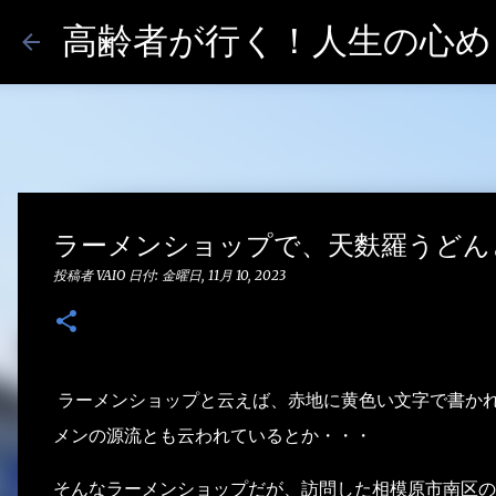
高齢者が行く！人生の心めし
ラーメンショップで、天麩羅うどん
投稿者
VAIO
日付:
金曜日, 11月 10, 2023
ラーメンショップと云えば、赤地に黄色い文字で書か
メンの源流とも云われているとか・・・
そんなラーメンショップだが、訪問した相模原市南区の