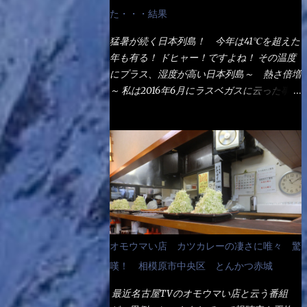
なるでしょう。 事前にググって調べたら、
た・・・結果
やっぱり＜湯無し＞注文は、裏注文方法とし
てあるらしい。 それと店員によっては、理
猛暑が続く日本列島！ 今年は41℃を超えた
解出来ない者も居るらしい云う事。 そこで
年も有る！ ドヒャー！ですよね！ その温度
ランチ混雑前に、行くのが店への配慮でもあ
にプラス、湿度が高い日本列島～ 熱さ倍増
る。 11:20 店内に入り・・・『釜揚げうど
～ 私は2016年6月にラスベガスに云った事が
ん得を湯ナシで！』と注文したら、近場にい
有るが・・・確かに暑いよ！ でもベタベタ
たオッサン店員はキョトンとした顔『湯な
感は無いし、美人も多かった！（これは関係
し？』（これだ全く理解していないな） す
無いね） 処で今日は何だ！？これです。 丸
ると茹で方の若い女性店員が『いい！い
亀 釜あげうどん！ 日本には、お中元とお
い！！』とオッサンを向こうへやった。 で
歳暮という古来からの風習がある。 お中元
サッサと、木桶を用意してうどんだけ入れて
は、丁度お盆の夏場に日頃お世話になってい
出して来ました。 な～るほど、この事
る方への＜ご挨拶＞としての贈り物の習慣で
か・・・ で今日の2021年後半1回目のサラメ
す。 今では、大分廃れてしまっているか
シです。 見事に木桶には湯が入っていな
と・・・小生もお中元やお歳暮など送った事
オモウマい店 カツカレーの凄さに唯々 驚
い、UDONだけです。 しかし、この木桶デ
は無い！（キッパリ） まぁ～この慣習が残
カイなぁ～ 試したいこと残りの1つが＜得＞
嘆！ 相模原市中央区 とんかつ赤城
っているのは、官公庁や超大手企業戦士（昇
サイズを食べられるか？である。 前回も、
進目的）などの世界でしょう。 要は、ゴマ
最近名古屋TVのオモウマい店と云う番組
大しか食べていないからね、得がどれくらい
スリ・・・てな感じかな。 丸亀製麺と云え