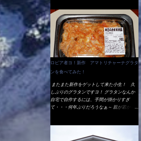
ょう。 早速1袋を大釜で茹で～ ハイ、約15分
だ！ これです。 当時1,000円税込だった
でもインスタント袋麺と云えば、四角い形状
ほど茹で上げた状態です。 当家には、高齢
が・・・今も変わらないと思うけど・・・
になった乾麺が普通でしょう。マルタイでは
者がいるので少し柔らかく・・・ 茹で上が
これが出てくると、カウンター中からOH～
＜棒状＞なのです。 素麺や日本蕎麦などの
った饂飩は、お店の饂飩に比べ＜細い＞で
と声が飛ぶ！ 写真は、キャベツ少なめでお
乾麺と一緒ですね！ そんなマルタイ棒状ラ
す。 どちらかと云えば、稲庭饂飩的な太さ
願いしています。 皿のサイズは、直径30cm
ーメンを、OKストアで見かけ思わず手に取
ですね。 さてこれを、どの様に食べるか？
ほどあります。 そこにドカ盛のキャベツと
って買い物篭へ 坦々まぜそばと＜数量限定
長葱無かったので、玉葱を刻んで八王子ラー
御飯にカレーがかかっています。 カレーは
＞宮崎辛麺風ラーメン オーッといきなり私
メン風月見つけうどん！ 冷やし釜あげうど
辛く無く、食べやすいタイプです。 それじ
の胃袋をグサッと・・・・ 棒状インスタン
ん～です。 ラーメン丼に、冷水を軽く張っ
ロピア者ヨ！新作 アマトリチャーナグラタ
ゃ～カツは、ハムカツ程度の薄さだろう？と
トラーメンのデビューが決まりました。
て饂飩を盛り付け、お椀に昆布出汁つゆと長
思われるかもしれないが・・・違う！ チャ
ンを食べてみた！
か・ら・め・ん・辛麺！ 宮崎辛麺はチャル
葱に山葵です。 これでツルツル～と頂きま
ーンとした厚さのあるトンカツです。 それ
メラや日清からも出されている、辛口のラー
した。 良いじゃないか～...
またまた新作をゲットして来た小生！ 久
も揚げたての熱々です。 これを難なく完食
メンじゃん！！ 酸っぱくしたら、酸辣湯
しぶりのグラタンですヨ！ グラタンなんか
出来なければ、漢では無い！と云っても過言
麺？なんてね。 よし今日のサラメシは、宮
自宅で自作するには、手間が掛かりすぎ
ではないだろう。 この他も、兎に角ボリュ
崎辛麺にしよう！ それではまず袋を開ける
て・・・何年ぶりだろうなぁ～ 親が若かり
ーム満点で＜薄カツ＞と呼ばれるメニュー
と・・・ なんだか紙に巻かれた棒状の麺が
し頃、偶に作っていたなぁ～ アマトリチャ
は、トンカツが2枚重ねて出てくるだ！ 1枚
二束、調味油と粉末スープ！ やはり見慣れ
ーナ？ 何だそれ？？調べると、イタリア語
が薄いから、2枚乗せにしたらしいけ
ない姿・・・何だかチョッと高級感的
らしくパスタソースだって～ トマトソース
ど・・・
な・・・だって透明なトレイに並んだ棒状麺
らしいですよ！ 何処からの情報？ ウィキ