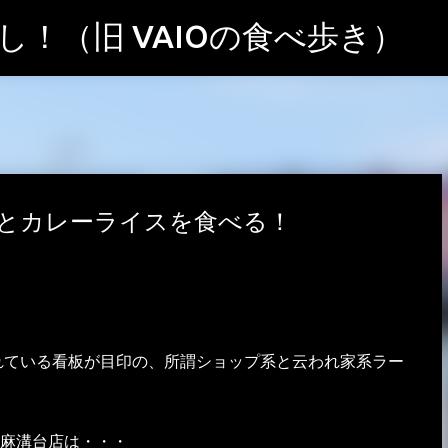
スキップしてメイン コンテンツに移動
！（旧 VAIOの食べ歩き）
とカレーライスを食べる！
れている看板が目印の、所謂ショップ系と云われ家系ラー
麻溝台店は・・・