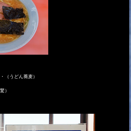
・（うどん蕎麦）
驚）