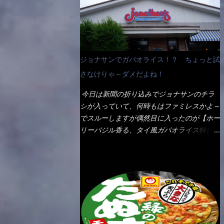
なんて見慣れないからねぇ～（コストがかか
ペディアから・・・そうだろうな～笑 電子
る） 袋の裏側を見ると、韮とか卵の用意を
レンジで弱めのワット（小生は500Wで3分
勧めている。 それなばらと冷蔵庫にあっ
程度）温めてテーブルへ これ店舗の調理場
た、黒豆モヤシ・韮・生卵を用意しました。
で、製造しているけど考えるに大き目のオー
まず鍋1で湯を沸かし、麺を茹でる！ 小鍋
ブン皿で焼いて、大凡の目安で小分けにして
ジョナサンでガパオライス！？ ちょっと試
で別に湯を沸かし卵を溶きながら投入～ 次
いるようで、パックをよーく見たら表面のチ
にモヤシを入れて、粉末スープを投入！！
さなけりゃ～ダメだよね！
ーズの乗り具合に結構な差が出ていた・・・
それと韮の根本の固い部分もね！ 麺が茹で
チーズに焦げ目が付いているのを、しっかり
今日は新聞の折り込みでジョナサンのチラ
上がったら、丼へ入れてから小鍋のスープを
確認し買うことをオススメします。（取り分
シが入っていて、何時もはファミレスかよ～
丼の中へ 最後に小鍋の具を上にかけ、韮の
け量にも若干有り差がでてるだろう） 早速
でスルーしますが偶然目に入ったのが【ホー
葉の部分をドサッと乗せて調味油を入れて完
タバスコを振りかけて食べてみると・・・結
リーバジル香る、タイ風ガパオライス特得ク
成です。 どうでしょう？ 見た目 Goodデ
構美味しいよ！ 久しぶりだな～ホワイトソ
ーポン】です。 これが通常だと税込989円
ザイン賞じゃない！？ 笑 マルタイのHPを
ースとマカロニの絡まった食感・・・懐かし
→769円になるのか！？ 弱いんだよナァ
見ると・・・（引用） めんは、ノンフラ
い～ 今回ダイソーのカレー用のスプーンを
～ それに使用期限は6/15迄となってい
イ・ノンスチーム製法で仕上げた、生めんに
使ってみたら、これが凄くうまくすくえるん
て・・・今日じゃん！！ そこで近くのお店
近い風味のストレートめんです。 豚の旨味
だよねぇ～（このスプーン当たりだね） 今
へ・・・・ モーニング以外の通常メニュー
に数種類の唐辛子、ニンニクを加えた辛さと
回新作のグラタンを頂きましたが、まずまず
は、10:30以降に提供されるので10:40頃に店
コクが凝縮された醤油ベースのスープです。
の美味しさとダイソーのカレースプーンの。
内へ 私は基本的、どの店に行っても同じメ
調味油に赤ラー油とごま油を使用することに
すくい上げ力の良さを再度認識できました。