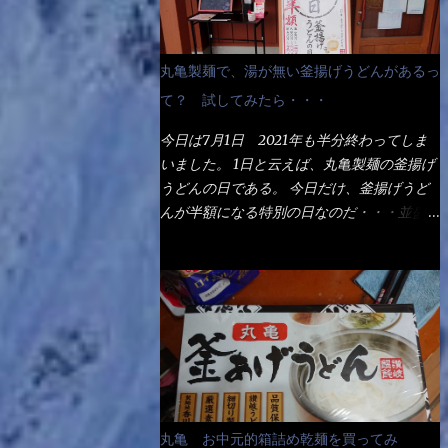
丸亀製麺で、湯が無い釜揚げうどんがあるっ
て？ 試してみたら・・・
今日は7月1日 2021年も半分終わってしま
いました。 1日と云えば、丸亀製麺の釜揚げ
うどんの日である。 今日だけ、釜揚げうど
んが半額になる特別の日なのだ・・・並盛
290円→140円になるんだよ。大400円だっ
て200円になるんだゾ！ でも今日は試した
いことが2つある！ 1つめは釜揚げうどんの
湯が無い注文が通るか？ 釜揚げうどんは、
木の桶に茹で湯と共に＜うどん＞が泳いでる
～ でもコレって食べきるまで湯に浸かって
いるわけで、最初と最後では麺の固さという
かコシが違う！ だったら湯なんか要らない
じゃん！ 茹で上げ直後の麺だけいいよ！と
丸亀 お中元的箱詰め乾麺を買ってみ