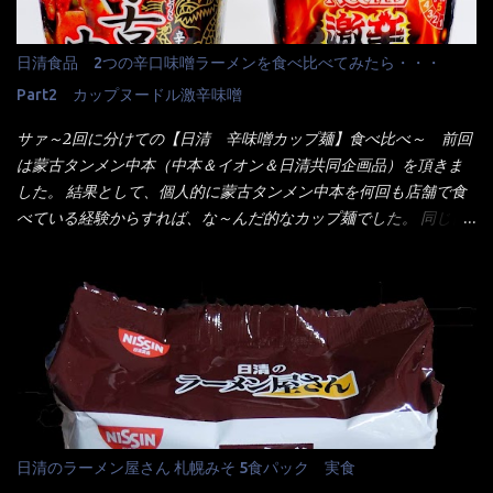
だなぁ～ 因みにガパオ＝ホーリーバジルなのです。 肉は通常チ
て居ない物質を赤色） ☆緑のたぬき 油揚げめん(小麦粉(国内製
キンが多く豚や牛もあります。 肉は挽肉みたいなミンチではな
造)、そば粉、植物油脂、植物性たん白、食塩、とろろ芋、卵白)、
日清食品 2つの辛口味噌ラーメンを食べ比べてみたら・・・
く、粗挽きの肉になるんです。 それに現地バンコクでは、卵は固
かやく(小えびてんぷら、 かまぼこ )、添付調味料(砂糖、食塩、し
焼きが本来です。 今回はほぼ全熟の目玉焼きで、これは日本風
Part2 カップヌードル激辛味噌
ょうゆ、魚介エキス、たん白加水分解物、香辛料、ねぎ、香味油
なのです。 まず頂いて見ると・・・肉はチキンで味付けは、チャ
脂)／加工でん粉、調味料(アミノ酸等)、炭酸カルシウム、カラメ
サァ～2回に分けての【日清 辛味噌カップ麺】食べ比べ～ 前回
オタイなのと比べれば薄め？ やっぱり調味料の【スパイスガール
ル色素、リン酸塩(Na)、増粘多糖類、レシチン、酸化防止剤(ビタ
は蒙古タンメン中本（中本＆イオン＆日清共同企画品）を頂きま
ズ】が必要だナァ～ 笑 私は、ブリッキーヌの粉末をよく掛け辛
ミンE)、クチナシ色素、ベニコウジ色素、香料、ビタミンB2、ビ
した。 結果として、個人的に蒙古タンメン中本を何回も店舗で食
く...
タミンB1、香辛料抽出物、 カロチン色素 、(一部にえび・小麦・
べている経験からすれば、な～んだ的なカップ麺でした。 同じ日
そば・卵・乳成分・大豆・豚肉・やまいも・ゼラチンを含む) ★ご
清食品から、昨年に続き2021年も再発売されたカップヌードル激
つ盛り 天ぷらそば 油揚げめん(小麦粉(国内製造)、そば粉、植物
辛味噌と、どちらが旨辛なんだ！？ 比較して見よう～企画を思
油脂、植物性たん白、食塩、とろろ芋、卵白)、かやく(小えびてん
いつきました。 見た目は、炎のシルエットが辛さを醸し出してい
ぷら)、添付調味料(砂糖、食塩、しょうゆ、魚介エキス、たん白加
る・・・ でもパッケージに惑わされてはいけない！！ 私はペ
水分解物、ねぎ、香辛料、 植物油 、香味油脂)／加工でん粉、調味
ヤングの【獄激辛焼きそば】を完食した漢だ。 その後の獄激辛カ
料(アミノ酸等)、炭酸カルシウム、カラメル色素、リン酸塩
レーもな！ 今回、カップヌードル激辛味噌はカップに敢えて辛
(Na)、増粘多糖類、レシチン、酸化防止剤(ビタミンE)、クチナシ
さレベルが記載されている。 それはレベル5！ 日清としては最上
色素、香料、ベニコウジ色素、ビタミンB2、ビタミンB1、香辛料
位の辛さと云っている訳だ。 昨年モデルも食べてはいるけど、1年
抽出物、(一部にえび・小麦・そば・卵・ さば ・大豆・豚肉・やま
も経つと記憶の彼方に・・・いや歳だから記憶力が、どうのこう
日清のラーメン屋さん 札幌みそ 5食パック 実食
いも・ゼラチンを含む) 材料から見れば、緑のたぬきの方が蒲鉾が
のではない。 記憶に残るだけのインパクトに欠けている商品と