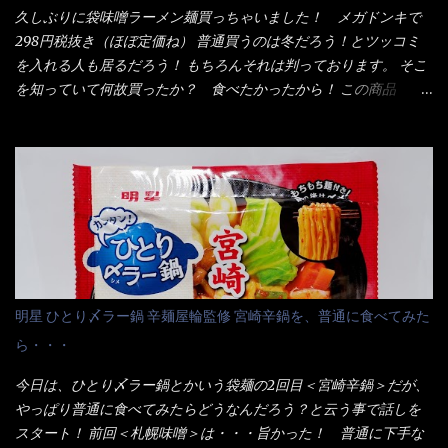
入っている！ あの半円形のヤツね！ それとカロチン色素・・・
云う事（当時） 開封すると・・・ 小袋なんてありゃしない！ カ
久しぶりに袋味噌ラーメン麺買っちゃいました！ メガドンキで
さば！？ さばって鯖か？？ サバ読んでないか？？ ■カロリー
ップヌードルは基本蓋開けて、熱湯を注ぐだけで出来る！それが
298円税抜き（ほぼ定価ね） 普通買うのは冬だろう！とツッコミ
比較 緑のたぬき ...
デビュー時からの最大のポイント。 だから粉末スープの具も全
を入れる人も居るだろう！ もちろんそれは判っております。 そこ
部カップの中でカオス状態。 これ特に縦型Bigカップだと、スー
を知っていて何故買ったか？ 食べたかったから！ この商品
プが沈殿するのよねぇ～ だから毎度、ホワイトカップを別に用
2019/6/3にリニューアル販売しているらしくてね！ 麺もスープ
意！ 3分待つのだゾ！ チェルシー！！ OK？ は～い こうな
も。北海道こだわりで全面改良らしい・・・そうと知ったら食べ
りました～ 熱湯によりカップ内に対流が起こり、表層が泡立っ
てみないといけないじゃん！（知るのが遅い） リニューアル前の
ている～ 隣に用意したのが、ホワイトカップ丼型です。 こちら
は食べた事あるのよ！でもここ数年は、カップ麺の方が話題性も
へ内容物を全て移すのと同時に、スープも満遍なく全体に行き渡
品揃えも上じゃん！ だって話題性の無いのを食べても・・・しょ
させる。 箸で麺から移動させ、具とスープは最後に移すとこうな
うが無いじゃん！ 日本で話題性が無いのに、外国の人には尚更ね
りました。 良い感じではないか！ やはり一部粉末スープが縦型
ぇ～ 袋麺と云えば【サッポロ一番】と云われる程だが、10年位前
カップの壁面に残っていたので、ぜーんぶ箸等で落としてホワイ
に革新的な袋麺が出た！ それは『マルちゃん正麺』と云われる商
トカップへ。 まずは麺を見ると、カップヌードルとしては太く平
品！！ 生麺感覚～と大御所俳優の役所広司を起用したCMで一躍
明星 ひとり〆ラー鍋 辛麺屋輪監修 宮崎辛鍋を、普通に食べてみた
打ちで縮れてます。 ■蒙古タンメン中本の麺 蒙古タンメンの方
有名になりTOPに・・・その後ライバルとして日清から【ラ王】
ら・・・
は、やはり太く平打ちですが麺の厚みがあるような・・・ 食感
がリリース！つまり今回の【日清のラーメン屋さん】は、袋麺と
は、どちらも柔らかいと感じは同じ。 湯に戻りやすい特性が強
しては廉価版のポジション・・・ 事実ラ王は、HPでは別扱い！
今日は、ひとり〆ラー鍋とかいう袋麺の2回目＜宮崎辛鍋＞だが、
いのね。 箸で持ち上げた状態は・・・ ■カップヌードル激辛味噌 ■
本品なんか出前一丁などと一緒くたの扱い。 袋麺はスープは粉末
やっぱり普通に食べてみたらどうなんだろう？と云う事で話しを
蒙古タンメン中本カップ どちらも箸で持ち上げた感じは、重
スープが主流でしょう！？だから味は・・・イマイチ（小生感
スタート！ 前回＜札幌味噌＞は・・・旨かった！ 普通に下手な
い！ そう湯を吸って伸びたような麺と云っていいかもしれな