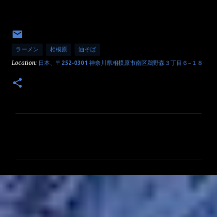
ラーメン
相模原
油そば
Location:
日本、〒252-0301 神奈川県相模原市南区鵜野森３丁目６−１８
コ
メ
ン
ト