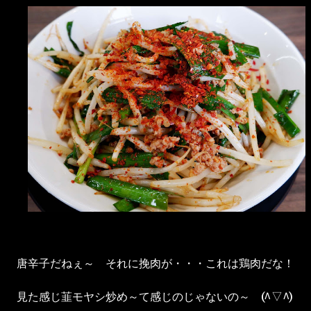
唐辛子だねぇ～ それに挽肉が・・・これは鶏肉だな！
見た感じ韮モヤシ炒め～て感じのじゃないの～ (^▽^)