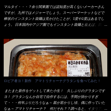
ラーメン丼に、冷水を軽く張って饂飩を盛り付け、お椀に昆布出
が・・・今も変わらないと思うけど・・・ これが出てくると、カ
マルタイ・・・？余り関東圏では認知度が高くないメーカーさん
汁つゆと長葱に山葵です。 これでツルツル～と頂きました。 良い
ウンター中からOH～と声が飛ぶ！ 写真は、キャベツ少なめでお願
ですが、九州ではメジャーでしょう。スーパーマーケットなどで
じゃないか～...
いしています。 皿のサイズは、直径30cmほどあります。 そこに
棒状のインスタント袋麺は見かけたことが、1度や2度はあるでし
ドカ盛のキャベツと御飯にカレーがかかっています。 カレーは辛
ょう。 日本国内やアジア圏でもインスタント袋麺と云えば、四角
く無く、食べやすいタイプです。 それじゃ～カツは、ハムカツ程
い形状になった乾麺が普通でしょう。マルタイでは＜棒状＞なの
度の薄さだろう？と思われるかもしれないが・・・違う！ チャー
です。 素麺や日本蕎麦などの乾麺と一緒ですね！ そんなマルタ
ンとした厚さのあるトンカツです。 それも揚げたての熱々です。
イ棒状ラーメンを、OKストアで見かけ思わず手に取って買い物篭
これを難なく完食出来なければ、漢では無い！と云っても過言で
へ 坦々まぜそばと＜数量限定＞宮崎辛麺風ラーメン オーッといき
はないだろう。 この他も、兎に角ボリューム満点で＜薄カツ＞と
なり私の胃袋をグサッと・・・・ 棒状インスタントラーメンの
呼ばれるメニューは、トンカツが2枚重ねて出てくるだ！ 1枚が薄
デビューが決まりました。 か・ら・め・ん・辛麺！ 宮崎辛麺は
いから、2枚乗せにしたらしいけど・・・
チャルメラや日清からも出されている、辛口のラーメンじゃ
ん！！ 酸っぱくしたら、酸辣湯麺？なんてね。 よし今日のサラ
メシは、宮崎辛麺にしよう！ それではまず袋を開けると・・・ な
ロピア者ヨ！新作 アマトリチャーナグラタンを食べてみた！
んだか紙に巻かれた棒状の麺が二束、調味油と粉末スープ！ やは
り見慣れない姿・・・何だかチョッと高級感的な・・・だって透
またまた新作をゲットして来た小生！ 久しぶりのグラタンです
明なトレイに並んだ棒状麺なんて見慣れないからねぇ～（コスト
ヨ！ グラタンなんか自宅で自作するには、手間が掛かりすぎ
がかかる） 袋の裏側を見ると、韮とか卵の用意を勧めている。
て・・・何年ぶりだろうなぁ～ 親が若かりし頃、偶に作っていた
それなばらと冷蔵庫にあった、黒豆モヤシ・韮・生卵を用意しま
なぁ～ アマトリチャーナ？ 何だそれ？？調べると、イタリア語