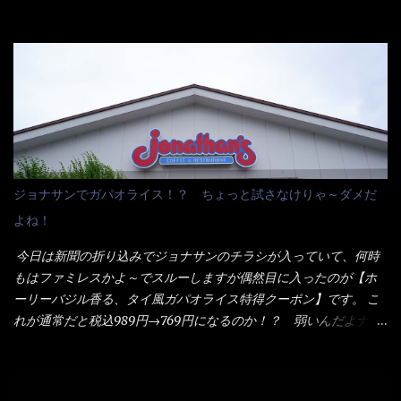
した。 まず鍋1で湯を沸かし、麺を茹でる！ 小鍋で別に湯を沸か
らしくパスタソースだって～ トマトソースらしいですよ！ 何処
し卵を溶きながら投入～ 次にモヤシを入れて、粉末スープを投
からの情報？ ウィキペディアから・・・そうだろうな～笑 電子
入！！ それと韮の根本の固い部分もね！ 麺が茹で上がったら、
レンジで弱めのワット（小生は500Wで3分程度）温めてテーブル
丼へ入れてから小鍋のスープを丼の中へ 最後に小鍋の具を上にか
へ これ店舗の調理場で、製造しているけど考えるに大き目のオー
け、韮の葉の部分をドサッと乗せて調味油を入れて完成です。 ど
ブン皿で焼いて、大凡の目安で小分けにしているようで、パック
うでしょう？ 見た目 Goodデザイン賞じゃない！？ 笑 マルタ
をよーく見たら表面のチーズの乗り具合に結構な差が出てい
イのHPを見ると・・・（引用） めんは、ノンフライ・ノンスチー
た・・・チーズに焦げ目が付いているのを、しっかり確認し買う
ム製法で仕上げた、生めんに近い風味のストレートめんです。 豚
ことをオススメします。（取り分け量にも若干有り差がでてるだ
の旨味に数種類の唐辛子、ニンニクを加えた辛さとコクが凝縮さ
ろう） 早速タバスコを振りかけて食べてみると・・・結構美味し
ジョナサンでガパオライス！？ ちょっと試さなけりゃ～ダメだ
れた醤油ベースのスープです。 調味油に赤ラー油とごま油を使用
いよ！ 久しぶりだな～ホワイトソースとマカロニの絡まった食
よね！
することに風味と辛さを引き立たせています。 調味油をスープ
感・・・懐かしい～ 今回ダイソーのカレー用のスプーンを使って
全体に馴染ませるために、箸で麺と具を持ち上げて・・・ ええや
みたら、これが凄くうまくすくえるんだよねぇ～（このスプーン
今日は新聞の折り込みでジョナサンのチラシが入っていて、何時
ないかぁ～ モヤシが黒豆モヤシだから細身で熱を加えてもへた
当たりだね） 今回新作のグラタンを頂きましたが、まずまずの美
もはファミレスかよ～でスルーしますが偶然目に入ったのが【ホ
りづらい！（緑豆モヤシだと太くて熱加えるとダラーっとなるん
味しさとダイソーのカレースプーンの。すくい上げ力の良さを再
ーリーバジル香る、タイ風ガパオライス特得クーポン】です。 こ
だよ） それに細ストレート麺とモヤシが良いバランスで・・・
度認識できました。
れが通常だと税込989円→769円になるのか！？ 弱いんだよナァ
韮の緑と卵の黄色も相まって・・・映える...
～ それに使用期限は6/15迄となっていて・・・今日じゃん！！
そこで近くのお店へ・・・・ モーニング以外の通常メニューは、
10:30以降に提供されるので10:40頃に店内へ 私は基本的、どの店