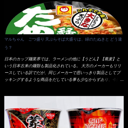
に行っても同じメニュー同じ味のファミレスには行きません。 最
近は、ステーキガストに試しに行ったぐらいです。（肉が喰いた
くて） しかし最近のファミレスは合理化が進み、店員さんもフロ
ア担当は2人程度しか居ないんだよねぇ～ それに注文はタッチパ
ネル！！ 凄いよなぁ～ 20年位前は、フロア担当だけでも5人は
居たと思うけど・・・ 判らず店員さんを呼ぶピンポンを・・・ク
マルちゃん ごつ盛り 天ぷらそば大盛りは、緑のたぬきと どう違
ーポンなんだけどと伝えると、丁寧にタッチパネルで～と教えて
う？
くれたが、何故かタッチパネルがクーポンを受け付けない！！ 店
員さんも、アレー？といいながら私が受け付けますので・・・と
日本のカップ麺業界では、ラーメンの他に【うどん】【蕎麦】と
消えていった。 タッチパネルのやつ、安いのは嫌うんだな！？こ
いう日本古来の麺類も製品化されている。 大方のメーカーもリリ
のヤロー！ 待つ事暫し・・・10分は越えたと思うけど・・・出て
ースしている訳でだが、同じメーカーで思いっきり製品としてブ
来ました。 こちらが本日のサラメシ【ホーリーバジル香る、タイ
ッキングするような商品をだしている事も少なからずあり、今回
風ガパオライス】です。 私は、5年位前までは渋谷勤務だったので
はマルちゃんの【ごつ盛り天ぷらそば】を食べてみること
エスニックランチが多かったのよ！ 渋谷チャオタイなんて1人で良
に・・・ ※東洋水産様 写真借用致しました。 マルちゃんとの
く行きましたねぇ～ だからタイ料理屋さんには、辛味剤・酢・ナ
【そば】と云えば【緑のたぬき】という商品が、ドーンッと構え
ンプラー・砂糖などの4点セット（私はスパイスガールズと呼んで
ている訳で何故に敢えて本商品をリリースするの？ 確かに販売価
いた）が料理に必ず付いてきたものです。 でも流石にファミレ
格は、緑のたぬきの実売は108円位で、ごつ盛り天ぷらそばは98円
スでは・・・それは無いね！残念だ～ 今回はすかいらーくグルー
でした。 殆ど変わらないじゃないか！？ そこで何が違うか・・・
プで、タイ料理をどの様に再現して提供しているか？を見るだけ
メーカーHPから情報を得てみた。 ■原材料 比較（相手に含まれ