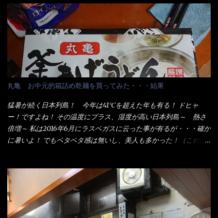
でる～ でもコレって食べきるまで湯に浸かっているわけで、最
初と最後では麺の固さというかコシが違う！ だったら湯なんか要
らないじゃん！ 茹で上げ直後の麺だけいいよ！となるでしょ
う。 事前にググって調べたら、やっぱり＜湯無し＞注文は、裏注
文方法としてあるらしい。 それと店員によっては、理解出来ない
者も居るらしい云う事。 そこでランチ混雑前に、行くのが店への
配慮でもある。 11:20 店内に入り・・・『釜揚げうどん得を湯ナ
丸亀 お中元的箱詰め乾麺を買ってみた・・・結果
シで！』と注文したら、近場にいたオッサン店員はキョトンとし
た顔『湯なし？』（これだ全く理解していないな） すると茹で方
猛暑が続く日本列島！ 今年は41℃を超えた年も有る！ ドヒャ
の若い女性店員が『いい！いい！！』とオッサンを向こうへやっ
ー！ですよね！ その温度にプラス、湿度が高い日本列島～ 熱さ
た。 でサッサと、木桶を用意してうどんだけ入れて出して来まし
倍増～ 私は2016年6月にラスベガスに云った事が有るが・・・確か
た。 な～るほど、この事か・・・ で今日の2021年後半1回目のサ
に暑いよ！ でもベタベタ感は無いし、美人も多かった！（これは
ラメシです。 見事に木桶には湯が入っていない、UDONだけで
関係無いね） 処で今日は何だ！？これです。 丸亀 釜あげうど
す。 しかし、この木桶デカイなぁ～ 試したいこと残りの1つが＜得
ん！ 日本には、お中元とお歳暮という古来からの風習がある。 お
＞サイズを食べられるか？である。 前回も、大しか食べていない
中元は、丁度お盆の夏場に日頃お世話になっている方への＜ご挨
からね、得がどれくらいの満腹度になるのか？ この得サイズの木
拶＞としての贈り物の習慣です。 今では、大分廃れてしまってい
桶は、銭湯で使う洗い桶サイズだなぁ～ この木桶サイズに、満々
るかと・・・小生もお中元やお歳暮など送った事は無い！（キッ
と湯が注がれていたら食べ進むうちに、麺が伸びてしまうだろ
パリ） まぁ～この慣習が残っているのは、官公庁や超大手企業戦