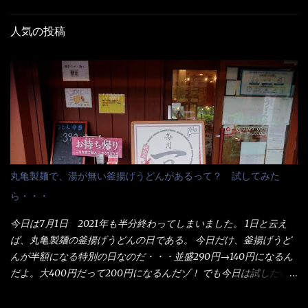
人気の投稿
丸亀製麺で、湯が無い釜揚げうどんがあるって？ 試してみた
ら・・・
今日は7月1日 2021年も半分終わってしまいました。 1日と云え
ば、丸亀製麺の釜揚げうどんの日である。 今日だけ、釜揚げうど
んが半額になる特別の日なのだ・・・並盛290円→140円になるん
だよ。大400円だって200円になるんだゾ！ でも今日は試したい
ことが2つある！ 1つめは釜揚げうどんの湯が無い注文が通る
か？ 釜揚げうどんは、木の桶に茹で湯と共に＜うどん＞が泳い