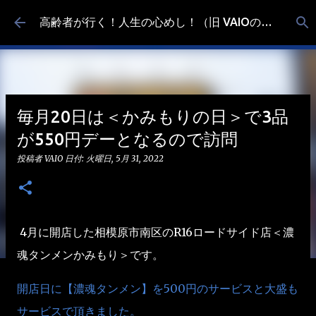
スキップしてメイン コンテンツに移動
高齢者が行く！人生の心めし！（旧 VAIOの食べ歩き）
毎月20日は＜かみもりの日＞で3品
が550円デーとなるので訪問
投稿者
VAIO
日付:
火曜日, 5月 31, 2022
4月に開店した相模原市南区のR16ロードサイド店＜濃
魂タンメンかみもり＞です。
開店日に【濃魂タンメン】を500円のサービスと大盛も
サービスで頂きました。