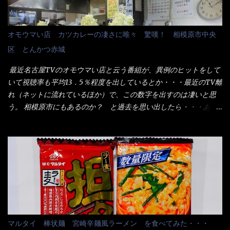
う。 これなら茹で上がった直後のままで、食べ進められるじゃな
士（昇進目的）などの世界でしょう。 要は、ゴマスリ・・・てな
いか！ 別皿で、葱と天かすを満タンに用意して、山葵も2つ。 そ
感じかな。 丸亀製麺と云えば、大阪誕生→全国区（北海道と沖縄
れに湯が無い利点として、汁が薄まらない！ これだよ、こ
は？）へ広がった、讃岐饂飩チェーン店大手といっても過言では
オモウマい店 カツカレーの凄さに唯々 驚嘆！ 相模原市中央
れ！！ 湯があると、うどんと共に汁の方へ湯までも入ってしま
無いでしょう。 各店舗で、毎日饂飩を打っているので饂飩好きの
区 とんかつ赤城
う。つまりラーメンの麺にスープが絡む現象ですな。 結局、伸び
方には店舗に寄って違う！と云う人も居るらしい・・ そんな大手
ずに汁も薄らむこともなく・・最後の方で＜だし汁＞を少し追加
讃岐饂飩チェーン店と関係があるのか？ 箱詰め乾麺！ このパッ
最近名古屋TVのオモウマい店と云う番組が、異例のヒットをして
しました。 腹イッパイだけど、得サイズは全てお腹の中へ収まっ
ケージからすれば、間違いなく贈答用目的でしょう。 そんな贈答
いて視聴率も平均13．5％程度を出しているとか・・・最近のTV離
たし満足達成度100％ 苦しいと云う事も無いな！ まだ鶏天1個位
用箱詰め饂飩・・・またもやメガドンキで発見し購入！ 中身は、
れ（ネットに流れているほか）で、この数字を出すのは凄いと思
は入りそうだね。 と云う事で、今回＜釜揚げうどんの湯無し＞を
この様な状態です。 乾麺の束が6束／一パックになっており、それ
う。 相模原市にもあるのか？ と過去を思い出したら・・・あっ
試したら、確...
が3袋入りです。 18束入りというわけですね！900ｇの容量とな
た！ とんかつ赤城！ 老齢の女性がメインで調理場を仕切、老齢
り、1束／50ｇです。 実売は、楽天で1980円・・・Amazonで
の男性が脇をサポートし最近は若い女性がオーダーや片付けを担
1280円と云った感じです。 で私は幾らで、メガドンキでゲットし
当している。 まずはこれを見て欲しい！ カウンターに置かれた＜
たかって？ それは非常に言いづらい・・・色々と各方面へ忖度し
お皿＞である。 直ぐに気づいたでしょう！ 何かキャベツが山じ
て、激安だったとだけ申し上げましょう。 早速1袋を大釜で茹で～
ゃないか！？ ハイ、山です。 これが標準なのです。 普通のとん
ハイ、約15分ほど茹で上げた状態です。 当家には、高齢者がいる
かつ屋のキャベツと比べたら、10人前ほどあるか？ 値段的には、
ので少し柔らかく・・・ 茹で上がった饂飩は、お店の饂飩に比べ
メイン（主流は1,000超）＋定食セット350円程と値段的には、そ
＜細い＞です。 どちらかと云えば、稲庭饂飩的な太さですね。 さ
れ程では安い訳でも無いが、客足が絶えない人気店である。 そん
てこれを、どの様に食べるか？ 長葱無かったので、玉葱を刻んで
なメニューのなかで、リーズナブルで頂ける＜映え＞るメニュー
マルタイ 棒状麺 宮崎辛麺風ラーメン を食べてみた・・・
八王子ラーメン風月見つけうどん！ 冷やし釜あげうどん～です。
が＜カツカレー＞だ！ これです。 当時1,000円税込だった