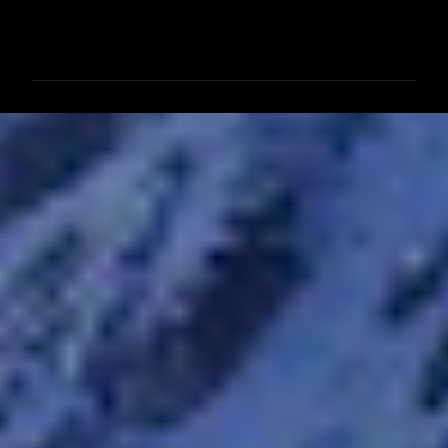
コ
メ
ン
ト