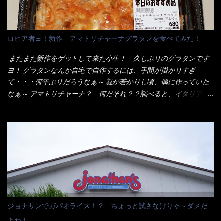
いから、2枚乗せにしたらしいけど・・・
チャルメラや日清からも出されている、辛口のラーメンじゃ
ん！！ 酸っぱくしたら、酸辣湯麺？なんてね。 よし今日のサラ
メシは、宮崎辛麺にしよう！ それではまず袋を開けると・・・ な
ロピア者ヨ！新作 アマトリチャーナグラタンを食べてみた！
んだか紙に巻かれた棒状の麺が二束、調味油と粉末スープ！ やは
り見慣れない姿・・・何だかチョッと高級感的な・・・だって透
またまた新作をゲットして来た小生！ 久しぶりのグラタンです
明なトレイに並んだ棒状麺なんて見慣れないからねぇ～（コスト
ヨ！ グラタンなんか自宅で自作するには、手間が掛かりすぎ
がかかる） 袋の裏側を見ると、韮とか卵の用意を勧めている。
て・・・何年ぶりだろうなぁ～ 親が若かりし頃、偶に作っていた
それなばらと冷蔵庫にあった、黒豆モヤシ・韮・生卵を用意しま
なぁ～ アマトリチャーナ？ 何だそれ？？調べると、イタリア語
した。 まず鍋1で湯を沸かし、麺を茹でる！ 小鍋で別に湯を沸か
らしくパスタソースだって～ トマトソースらしいですよ！ 何処
し卵を溶きながら投入～ 次にモヤシを入れて、粉末スープを投
からの情報？ ウィキペディアから・・・そうだろうな～笑 電子
入！！ それと韮の根本の固い部分もね！ 麺が茹で上がったら、
レンジで弱めのワット（小生は500Wで3分程度）温めてテーブル
丼へ入れてから小鍋のスープを丼の中へ 最後に小鍋の具を上にか
へ これ店舗の調理場で、製造しているけど考えるに大き目のオー
け、韮の葉の部分をドサッと乗せて調味油を入れて完成です。 ど
ブン皿で焼いて、大凡の目安で小分けにしているようで、パック
うでしょう？ 見た目 Goodデザイン賞じゃない！？ 笑 マルタ
をよーく見たら表面のチーズの乗り具合に結構な差が出てい
イのHPを見ると・・・（引用） めんは、ノンフライ・ノンスチー
た・・・チーズに焦げ目が付いているのを、しっかり確認し買う
ム製法で仕上げた、生めんに近い風味のストレートめんです。 豚
ことをオススメします。（取り分け量にも若干有り差がでてるだ
の旨味に数種類の唐辛子、ニンニクを加えた辛さとコクが凝縮さ
ろう） 早速タバスコを振りかけて食べてみると・・・結構美味し
ジョナサンでガパオライス！？ ちょっと試さなけりゃ～ダメだ
れた醤油ベースのスープです。 調味油に赤ラー油とごま油を使用
いよ！ 久しぶりだな～ホワイトソースとマカロニの絡まった食
よね！