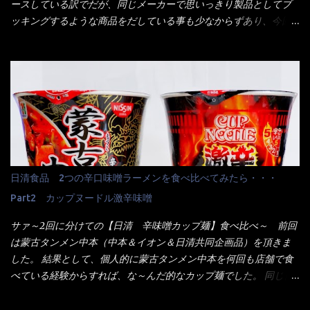
ースしている訳でだが、同じメーカーで思いっきり製品としてブ
来ました。 こちらが本日のサラメシ【ホーリーバジル香る、タイ
ッキングするような商品をだしている事も少なからずあり、今回
風ガパオライス】です。 私は、5年位前までは渋谷勤務だったので
はマルちゃんの【ごつ盛り天ぷらそば】を食べてみること
エスニックランチが多かったのよ！ 渋谷チャオタイなんて1人で良
に・・・ ※東洋水産様 写真借用致しました。 マルちゃんとの
く行きましたねぇ～ だからタイ料理屋さんには、辛味剤・酢・ナ
【そば】と云えば【緑のたぬき】という商品が、ドーンッと構え
ンプラー・砂糖などの4点セット（私はスパイスガールズと呼んで
ている訳で何故に敢えて本商品をリリースするの？ 確かに販売価
いた）が料理に必ず付いてきたものです。 でも流石にファミレ
格は、緑のたぬきの実売は108円位で、ごつ盛り天ぷらそばは98円
スでは・・・それは無いね！残念だ～ 今回はすかいらーくグルー
でした。 殆ど変わらないじゃないか！？ そこで何が違うか・・・
プで、タイ料理をどの様に再現して提供しているか？を見るだけ
メーカーHPから情報を得てみた。 ■原材料 比較（相手に含まれ
だなぁ～ 因みにガパオ＝ホーリーバジルなのです。 肉は通常チ
て居ない物質を赤色） ☆緑のたぬき 油揚げめん(小麦粉(国内製
キンが多く豚や牛もあります。 肉は挽肉みたいなミンチではな
造)、そば粉、植物油脂、植物性たん白、食塩、とろろ芋、卵白)、
日清食品 2つの辛口味噌ラーメンを食べ比べてみたら・・・
く、粗挽きの肉になるんです。 それに現地バンコクでは、卵は固
かやく(小えびてんぷら、 かまぼこ )、添付調味料(砂糖、食塩、し
焼きが本来です。 今回はほぼ全熟の目玉焼きで、これは日本風
Part2 カップヌードル激辛味噌
ょうゆ、魚介エキス、たん白加水分解物、香辛料、ねぎ、香味油
なのです。 まず頂いて見ると・・・肉はチキンで味付けは、チャ
脂)／加工でん粉、調味料(アミノ酸等)、炭酸カルシウム、カラメ
サァ～2回に分けての【日清 辛味噌カップ麺】食べ比べ～ 前回
オタイなのと比べれば薄め？ やっぱり調味料の【スパイスガール
ル色素、リン酸塩(Na)、増粘多糖類、レシチン、酸化防止剤(ビタ
は蒙古タンメン中本（中本＆イオン＆日清共同企画品）を頂きま
ズ】が必要だナァ～ 笑 私は、ブリッキーヌの粉末をよく掛け辛
ミンE)、クチナシ色素、ベニコウジ色素、香料、ビタミンB2、ビ
した。 結果として、個人的に蒙古タンメン中本を何回も店舗で食
く...
タミンB1、香辛料抽出物、 カロチン色素 、(一部にえび・小麦・
べている経験からすれば、な～んだ的なカップ麺でした。 同じ日
そば・卵・乳成分・大豆・豚肉・やまいも・ゼラチンを含む) ★ご
清食品から、昨年に続き2021年も再発売されたカップヌードル激
つ盛り 天ぷらそば 油揚げめん(小麦粉(国内製造)、そば粉、植物
辛味噌と、どちらが旨辛なんだ！？ 比較して見よう～企画を思