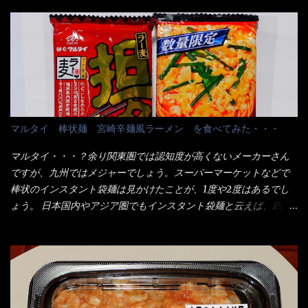
り、1束／50ｇです。 実売は、楽天で1980円・・・Amazonで
の男性が脇をサポートし最近は若い女性がオーダーや片付けを担
1280円と云った感じです。 で私は幾らで、メガドンキでゲットし
当している。 まずはこれを見て欲しい！ カウンターに置かれた＜
たかって？ それは非常に言いづらい・・・色々と各方面へ忖度し
お皿＞である。 直ぐに気づいたでしょう！ 何かキャベツが山じ
て、激安だったとだけ申し上げましょう。 早速1袋を大釜で茹で～
ゃないか！？ ハイ、山です。 これが標準なのです。 普通のとん
ハイ、約15分ほど茹で上げた状態です。 当家には、高齢者がいる
かつ屋のキャベツと比べたら、10人前ほどあるか？ 値段的には、
ので少し柔らかく・・・ 茹で上がった饂飩は、お店の饂飩に比べ
メイン（主流は1,000超）＋定食セット350円程と値段的には、そ
＜細い＞です。 どちらかと云えば、稲庭饂飩的な太さですね。 さ
れ程では安い訳でも無いが、客足が絶えない人気店である。 そん
てこれを、どの様に食べるか？ 長葱無かったので、玉葱を刻んで
なメニューのなかで、リーズナブルで頂ける＜映え＞るメニュー
マルタイ 棒状麺 宮崎辛麺風ラーメン を食べてみた・・・
八王子ラーメン風月見つけうどん！ 冷やし釜あげうどん～です。
が＜カツカレー＞だ！ これです。 当時1,000円税込だった
ラーメン丼に、冷水を軽く張って饂飩を盛り付け、お椀に昆布出
が・・・今も変わらないと思うけど・・・ これが出てくると、カ
マルタイ・・・？余り関東圏では認知度が高くないメーカーさん
汁つゆと長葱に山葵です。 これでツルツル～と頂きました。 良い
ウンター中からOH～と声が飛ぶ！ 写真は、キャベツ少なめでお願
ですが、九州ではメジャーでしょう。スーパーマーケットなどで
じゃないか～...
いしています。 皿のサイズは、直径30cmほどあります。 そこに
棒状のインスタント袋麺は見かけたことが、1度や2度はあるでし
ドカ盛のキャベツと御飯にカレーがかかっています。 カレーは辛
ょう。 日本国内やアジア圏でもインスタント袋麺と云えば、四角
く無く、食べやすいタイプです。 それじゃ～カツは、ハムカツ程
い形状になった乾麺が普通でしょう。マルタイでは＜棒状＞なの
度の薄さだろう？と思われるかもしれないが・・・違う！ チャー
です。 素麺や日本蕎麦などの乾麺と一緒ですね！ そんなマルタ
ンとした厚さのあるトンカツです。 それも揚げたての熱々です。
イ棒状ラーメンを、OKストアで見かけ思わず手に取って買い物篭
これを難なく完食出来なければ、漢では無い！と云っても過言で
へ 坦々まぜそばと＜数量限定＞宮崎辛麺風ラーメン オーッといき
はないだろう。 この他も、兎に角ボリューム満点で＜薄カツ＞と
なり私の胃袋をグサッと・・・・ 棒状インスタントラーメンの
呼ばれるメニューは、トンカツが2枚重ねて出てくるだ！ 1枚が薄
デビューが決まりました。 か・ら・め・ん・辛麺！ 宮崎辛麺は