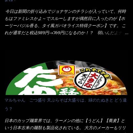
することに風味と辛さを引き立たせています。 調味油をスープ
感・・・懐かしい～ 今回ダイソーのカレー用のスプーンを使って
全体に馴染ませるために、箸で麺と具を持ち上げて・・・ ええや
みたら、これが凄くうまくすくえるんだよねぇ～（このスプーン
今日は新聞の折り込みでジョナサンのチラシが入っていて、何時
ないかぁ～ モヤシが黒豆モヤシだから細身で熱を加えてもへた
当たりだね） 今回新作のグラタンを頂きましたが、まずまずの美
もはファミレスかよ～でスルーしますが偶然目に入ったのが【ホ
りづらい！（緑豆モヤシだと太くて熱加えるとダラーっとなるん
味しさとダイソーのカレースプーンの。すくい上げ力の良さを再
ーリーバジル香る、タイ風ガパオライス特得クーポン】です。 こ
だよ） それに細ストレート麺とモヤシが良いバランスで・・・
度認識できました。
れが通常だと税込989円→769円になるのか！？ 弱いんだよナァ
韮の緑と卵の黄色も相まって・・・映える...
～ それに使用期限は6/15迄となっていて・・・今日じゃん！！
そこで近くのお店へ・・・・ モーニング以外の通常メニューは、
10:30以降に提供されるので10:40頃に店内へ 私は基本的、どの店
に行っても同じメニュー同じ味のファミレスには行きません。 最
近は、ステーキガストに試しに行ったぐらいです。（肉が喰いた
くて） しかし最近のファミレスは合理化が進み、店員さんもフロ
ア担当は2人程度しか居ないんだよねぇ～ それに注文はタッチパ
ネル！！ 凄いよなぁ～ 20年位前は、フロア担当だけでも5人は
居たと思うけど・・・ 判らず店員さんを呼ぶピンポンを・・・ク
マルちゃん ごつ盛り 天ぷらそば大盛りは、緑のたぬきと どう違
ーポンなんだけどと伝えると、丁寧にタッチパネルで～と教えて
う？
くれたが、何故かタッチパネルがクーポンを受け付けない！！ 店
員さんも、アレー？といいながら私が受け付けますので・・・と
日本のカップ麺業界では、ラーメンの他に【うどん】【蕎麦】と
消えていった。 タッチパネルのやつ、安いのは嫌うんだな！？こ
いう日本古来の麺類も製品化されている。 大方のメーカーもリリ
のヤロー！ 待つ事暫し・・・10分は越えたと思うけど・・・出て