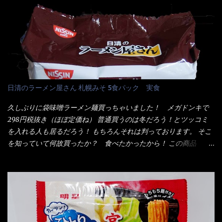
油脂、植物性たん白、食塩、とろろ芋、卵白)、かやく(小えびてん
いつきました。 見た目は、炎のシルエットが辛さを醸し出してい
ぷら)、添付調味料(砂糖、食塩、しょうゆ、魚介エキス、たん白加
る・・・ でもパッケージに惑わされてはいけない！！ 私はペ
水分解物、ねぎ、香辛料、 植物油 、香味油脂)／加工でん粉、調味
ヤングの【獄激辛焼きそば】を完食した漢だ。 その後の獄激辛カ
料(アミノ酸等)、炭酸カルシウム、カラメル色素、リン酸塩
レーもな！ 今回、カップヌードル激辛味噌はカップに敢えて辛
(Na)、増粘多糖類、レシチン、酸化防止剤(ビタミンE)、クチナシ
さレベルが記載されている。 それはレベル5！ 日清としては最上
色素、香料、ベニコウジ色素、ビタミンB2、ビタミンB1、香辛料
位の辛さと云っている訳だ。 昨年モデルも食べてはいるけど、1年
抽出物、(一部にえび・小麦・そば・卵・ さば ・大豆・豚肉・やま
も経つと記憶の彼方に・・・いや歳だから記憶力が、どうのこう
日清のラーメン屋さん 札幌みそ 5食パック 実食
いも・ゼラチンを含む) 材料から見れば、緑のたぬきの方が蒲鉾が
のではない。 記憶に残るだけのインパクトに欠けている商品と
入っている！ あの半円形のヤツね！ それとカロチン色素・・・
云う事（当時） 開封すると・・・ 小袋なんてありゃしない！ カ
久しぶりに袋味噌ラーメン麺買っちゃいました！ メガドンキで
さば！？ さばって鯖か？？ サバ読んでないか？？ ■カロリー
ップヌードルは基本蓋開けて、熱湯を注ぐだけで出来る！それが
298円税抜き（ほぼ定価ね） 普通買うのは冬だろう！とツッコミ
比較 緑のたぬき ...
デビュー時からの最大のポイント。 だから粉末スープの具も全
を入れる人も居るだろう！ もちろんそれは判っております。 そこ
部カップの中でカオス状態。 これ特に縦型Bigカップだと、スー
を知っていて何故買ったか？ 食べたかったから！ この商品
プが沈殿するのよねぇ～ だから毎度、ホワイトカップを別に用
2019/6/3にリニューアル販売しているらしくてね！ 麺もスープ
意！ 3分待つのだゾ！ チェルシー！！ OK？ は～い こうな
も。北海道こだわりで全面改良らしい・・・そうと知ったら食べ
りました～ 熱湯によりカップ内に対流が起こり、表層が泡立っ
てみないといけないじゃん！（知るのが遅い） リニューアル前の
ている～ 隣に用意したのが、ホワイトカップ丼型です。 こちら
は食べた事あるのよ！でもここ数年は、カップ麺の方が話題性も
へ内容物を全て移すのと同時に、スープも満遍なく全体に行き渡
品揃えも上じゃん！ だって話題性の無いのを食べても・・・しょ
させる。 箸で麺から移動させ、具とスープは最後に移すとこうな
うが無いじゃん！ 日本で話題性が無いのに、外国の人には尚更ね