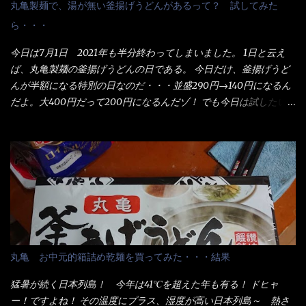
丸亀製麺で、湯が無い釜揚げうどんがあるって？ 試してみた
ら・・・
今日は7月1日 2021年も半分終わってしまいました。 1日と云え
ば、丸亀製麺の釜揚げうどんの日である。 今日だけ、釜揚げうど
んが半額になる特別の日なのだ・・・並盛290円→140円になるん
だよ。大400円だって200円になるんだゾ！ でも今日は試したい
ことが2つある！ 1つめは釜揚げうどんの湯が無い注文が通る
か？ 釜揚げうどんは、木の桶に茹で湯と共に＜うどん＞が泳い
でる～ でもコレって食べきるまで湯に浸かっているわけで、最
初と最後では麺の固さというかコシが違う！ だったら湯なんか要
らないじゃん！ 茹で上げ直後の麺だけいいよ！となるでしょ
う。 事前にググって調べたら、やっぱり＜湯無し＞注文は、裏注
文方法としてあるらしい。 それと店員によっては、理解出来ない
者も居るらしい云う事。 そこでランチ混雑前に、行くのが店への
配慮でもある。 11:20 店内に入り・・・『釜揚げうどん得を湯ナ
丸亀 お中元的箱詰め乾麺を買ってみた・・・結果
シで！』と注文したら、近場にいたオッサン店員はキョトンとし
た顔『湯なし？』（これだ全く理解していないな） すると茹で方
猛暑が続く日本列島！ 今年は41℃を超えた年も有る！ ドヒャ
の若い女性店員が『いい！いい！！』とオッサンを向こうへやっ
ー！ですよね！ その温度にプラス、湿度が高い日本列島～ 熱さ