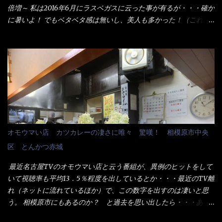
た。 でサッサと、木桶を用意してうどんだけ入れて出して来まし
倍増～ 私は2016年6月にラスベガスに云った事が有るが・・・確か
た。 な～るほど、この事か・・・ で今日の2021年後半1回目のサ
に暑いよ！ でもベタベタ感は無いし、美人も多かった！（これは
ラメシです。 見事に木桶には湯が入っていない、UDONだけで
関係無いね） 処で今日は何だ！？これです。 丸亀 釜あげうど
す。 しかし、この木桶デカイなぁ～ 試したいこと残りの1つが＜得
ん！ 日本には、お中元とお歳暮という古来からの風習がある。 お
＞サイズを食べられるか？である。 前回も、大しか食べていない
中元は、丁度お盆の夏場に日頃お世話になっている方への＜ご挨
からね、得がどれくらいの満腹度になるのか？ この得サイズの木
拶＞としての贈り物の習慣です。 今では、大分廃れてしまってい
桶は、銭湯で使う洗い桶サイズだなぁ～ この木桶サイズに、満々
るかと・・・小生もお中元やお歳暮など送った事は無い！（キッ
と湯が注がれていたら食べ進むうちに、麺が伸びてしまうだろ
パリ） まぁ～この慣習が残っているのは、官公庁や超大手企業戦
う。 これなら茹で上がった直後のままで、食べ進められるじゃな
士（昇進目的）などの世界でしょう。 要は、ゴマスリ・・・てな
いか！ 別皿で、葱と天かすを満タンに用意して、山葵も2つ。 そ
感じかな。 丸亀製麺と云えば、大阪誕生→全国区（北海道と沖縄
れに湯が無い利点として、汁が薄まらない！ これだよ、こ
は？）へ広がった、讃岐饂飩チェーン店大手といっても過言では
オモウマい店 カツカレーの凄さに唯々 驚嘆！ 相模原市中央
れ！！ 湯があると、うどんと共に汁の方へ湯までも入ってしま
無いでしょう。 各店舗で、毎日饂飩を打っているので饂飩好きの
区 とんかつ赤城
う。つまりラーメンの麺にスープが絡む現象ですな。 結局、伸び
方には店舗に寄って違う！と云う人も居るらしい・・ そんな大手
ずに汁も薄らむこともなく・・最後の方で＜だし汁＞を少し追加
讃岐饂飩チェーン店と関係があるのか？ 箱詰め乾麺！ このパッ
最近名古屋TVのオモウマい店と云う番組が、異例のヒットをして
しました。 腹イッパイだけど、得サイズは全てお腹の中へ収まっ
ケージからすれば、間違いなく贈答用目的でしょう。 そんな贈答
いて視聴率も平均13．5％程度を出しているとか・・・最近のTV離
たし満足達成度100％ 苦しいと云う事も無いな！ まだ鶏天1個位
用箱詰め饂飩・・・またもやメガドンキで発見し購入！ 中身は、
れ（ネットに流れているほか）で、この数字を出すのは凄いと思
は入りそうだね。 と云う事で、今回＜釜揚げうどんの湯無し＞を
この様な状態です。 乾麺の束が6束／一パックになっており、それ
う。 相模原市にもあるのか？ と過去を思い出したら・・・あっ
試したら、確...
が3袋入りです。 18束入りというわけですね！900ｇの容量とな
た！ とんかつ赤城！ 老齢の女性がメインで調理場を仕切、老齢