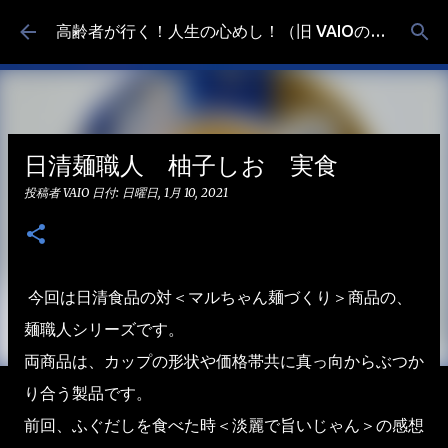
スキップしてメイン コンテンツに移動
高齢者が行く！人生の心めし！（旧 VAIOの食べ歩き）
日清麺職人 柚子しお 実食
投稿者
VAIO
日付:
日曜日, 1月 10, 2021
今回は日清食品の対＜マルちゃん麺づくり＞商品の、
麺職人シリーズです。
両商品は、カップの形状や価格帯共に真っ向からぶつか
り合う製品です。
前回、ふぐだしを食べた時＜淡麗で旨いじゃん＞の感想