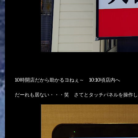
10時開店だから助かるヨねぇ～ 10:10頃店内へ
だーれも居ない・・・笑 さてとタッチパネルを操作し