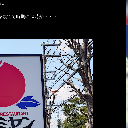
ねぇ～
を観てて時期に10時か・・・