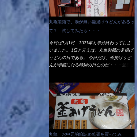
丸亀製麺で、湯が無い釜揚げうどんがあるっ
て？ 試してみたら・・・
今日は7月1日 2021年も半分終わってしま
いました。 1日と云えば、丸亀製麺の釜揚げ
うどんの日である。 今日だけ、釜揚げうど
んが半額になる特別の日なのだ・・・並盛
290円→140円になるんだよ。大400円だっ
て200円になるんだゾ！ でも今日は試した
いことが2つある！ 1つめは釜揚げうどんの
湯が無い注文が通るか？ 釜揚げうどんは、
木の桶に茹で湯と共に＜うどん＞が泳いでる
～ でもコレって食べきるまで湯に浸かって
いるわけで、最初と最後では麺の固さという
かコシが違う！ だったら湯なんか要らない
じゃん！ 茹で上げ直後の麺だけいいよ！と
丸亀 お中元的箱詰め乾麺を買ってみ