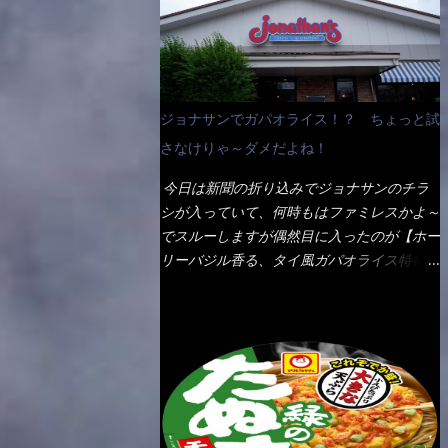
なんて見慣れないからねぇ～（コストがかか
ペディアから・・・そうだろうな～笑 電子
る） 袋の裏側を見ると、韮とか卵の用意を
レンジで弱めのワット（小生は500Wで3分
勧めている。 それなばらと冷蔵庫にあっ
程度）温めてテーブルへ これ店舗の調理場
た、黒豆モヤシ・韮・生卵を用意しました。
で、製造しているけど考えるに大き目のオー
まず鍋1で湯を沸かし、麺を茹でる！ 小鍋
ブン皿で焼いて、大凡の目安で小分けにして
ジョナサンでガパオライス！？ ちょっと試
で別に湯を沸かし卵を溶きながら投入～ 次
いるようで、パックをよーく見たら表面のチ
にモヤシを入れて、粉末スープを投入！！
さなけりゃ～ダメだよね！
ーズの乗り具合に結構な差が出ていた・・・
それと韮の根本の固い部分もね！ 麺が茹で
チーズに焦げ目が付いているのを、しっかり
今日は新聞の折り込みでジョナサンのチラ
上がったら、丼へ入れてから小鍋のスープを
確認し買うことをオススメします。（取り分
シが入っていて、何時もはファミレスかよ～
丼の中へ 最後に小鍋の具を上にかけ、韮の
け量にも若干有り差がでてるだろう） 早速
でスルーしますが偶然目に入ったのが【ホー
葉の部分をドサッと乗せて調味油を入れて完
タバスコを振りかけて食べてみると・・・結
リーバジル香る、タイ風ガパオライス特得ク
成です。 どうでしょう？ 見た目 Goodデ
構美味しいよ！ 久しぶりだな～ホワイトソ
ーポン】です。 これが通常だと税込989円
ザイン賞じゃない！？ 笑 マルタイのHPを
ースとマカロニの絡まった食感・・・懐かし
→769円になるのか！？ 弱いんだよナァ
見ると・・・（引用） めんは、ノンフラ
い～ 今回ダイソーのカレー用のスプーンを
～ それに使用期限は6/15迄となってい
イ・ノンスチーム製法で仕上げた、生めんに
使ってみたら、これが凄くうまくすくえるん
て・・・今日じゃん！！ そこで近くのお店
近い風味のストレートめんです。 豚の旨味
だよねぇ～（このスプーン当たりだね） 今
へ・・・・ モーニング以外の通常メニュー
に数種類の唐辛子、ニンニクを加えた辛さと
回新作のグラタンを頂きましたが、まずまず
は、10:30以降に提供されるので10:40頃に店
コクが凝縮された醤油ベースのスープです。
の美味しさとダイソーのカレースプーンの。
内へ 私は基本的、どの店に行っても同じメ
調味油に赤ラー油とごま油を使用することに
すくい上げ力の良さを再度認識できました。