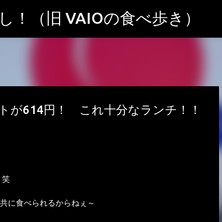
スキップしてメイン コンテンツに移動
！（旧 VAIOの食べ歩き）
トが614円！ これ十分なランチ！！
。笑
共に食べられるからねぇ～