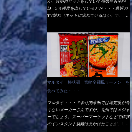
が、異例のヒットをしていて視聴率も平均
の満腹度になるのか？ この得サイズの木桶
ば、大阪誕生→全国区（北海道と沖縄は？）
13．5％程度を出しているとか・・・最近の
は、銭湯で使う洗い桶サイズだなぁ～ この
へ広がった、讃岐饂飩チェーン店大手といっ
TV離れ（ネットに流れているほか）で、こ
木桶サイズに、満々と湯が注がれていたら食
ても過言では無いでしょう。 各店舗で、毎
の数字を出すのは凄いと思う。 相模原市に
べ進むうちに、麺が伸びてしまうだろう。
日饂飩を打っているので饂飩好きの方には店
もあるのか？ と過去を思い出したら・・・
これなら茹で上がった直後のままで、食べ進
舗に寄って違う！と云う人も居るらしい・・
あった！ とんかつ赤城！ 老齢の女性がメ
められるじゃないか！ 別皿で、葱と天かす
そんな大手讃岐饂飩チェーン店と関係がある
インで調理場を仕切、老齢の男性が脇をサポ
を満タンに用意して、山葵も2つ。 それに湯
のか？ 箱詰め乾麺！ このパッケージから
ートし最近は若い女性がオーダーや片付けを
が無い利点として、汁が薄まらない！ これ
すれば、間違いなく贈答用目的でしょう。
担当している。 まずはこれを見て欲しい！
だよ、これ！！ 湯があると、うどんと共に
そんな贈答用箱詰め饂飩・・・またもやメガ
カウンターに置かれた＜お皿＞である。 直
汁の方へ湯までも入ってしまう。つまりラー
ドンキで発見し購入！ 中身は、この様な状
ぐに気づいたでしょう！ 何かキャベツが山
メンの麺にスープが絡む現象ですな。 結
態です。 乾麺の束が6束／一パックになって
じゃないか！？ ハイ、山です。 これが標
局、伸びずに汁も薄らむこともなく・・最後
マルタイ 棒状麺 宮崎辛麺風ラーメン を
おり、それが3袋入りです。 18束入りという
準なのです。 普通のとんかつ屋のキャベツ
の方で＜だし汁＞を少し追加しました。 腹
わけですね！900ｇの容量となり、1束／50
食べてみた・・・
と比べたら、10人前ほどあるか？ 値段的に
イッパイだけど、得サイズは全てお腹の中へ
ｇです。 実売は、楽天で1980円・・・
は、メイン（主流は1,000超）＋定食セット
収まったし満足達成度100％ 苦しいと云う事
マルタイ・・・？余り関東圏では認知度が高
Amazonで1280円と云った感じです。 で私
350円程と値段的には、それ程では安い訳で
も無いな！ まだ鶏天1個位は入りそうだ
くないメーカーさんですが、九州ではメジャ
は幾らで、メガドンキでゲットしたかって？
も無いが、客足が絶えない人気店である。
ね。 と云う事で、今回＜釜揚げうどんの湯
ーでしょう。スーパーマーケットなどで棒状
それは非常に言いづらい・・・色々と各方面
そんなメニューのなかで、リーズナブルで頂
無し＞を試したら、確...
のインスタント袋麺は見かけたことが、1度
へ忖度して、激安だったとだけ申し上げまし
ける＜映え＞るメニューが＜カツカレー＞
や2度はあるでしょう。 日本国内やアジア圏