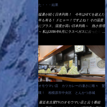
なるでしょう。 事前にググって調べたら、
た・・・結果
やっぱり＜湯無し＞注文は、裏注文方法とし
てあるらしい。 それと店員によっては、理
猛暑が続く日本列島！ 今年は41℃を超えた
解出来ない者も居るらしい云う事。 そこで
年も有る！ ドヒャー！ですよね！ その温度
ランチ混雑前に、行くのが店への配慮でもあ
にプラス、湿度が高い日本列島～ 熱さ倍増
る。 11:20 店内に入り・・・『釜揚げうど
～ 私は2016年6月にラスベガスに云った事が
ん得を湯ナシで！』と注文したら、近場にい
有るが・・・確かに暑いよ！ でもベタベタ
たオッサン店員はキョトンとした顔『湯な
感は無いし、美人も多かった！（これは関係
し？』（これだ全く理解していないな） す
無いね） 処で今日は何だ！？これです。 丸
ると茹で方の若い女性店員が『いい！い
亀 釜あげうどん！ 日本には、お中元とお
い！！』とオッサンを向こうへやった。 で
歳暮という古来からの風習がある。 お中元
サッサと、木桶を用意してうどんだけ入れて
は、丁度お盆の夏場に日頃お世話になってい
出して来ました。 な～るほど、この事
る方への＜ご挨拶＞としての贈り物の習慣で
か・・・ で今日の2021年後半1回目のサラメ
す。 今では、大分廃れてしまっているか
シです。 見事に木桶には湯が入っていな
と・・・小生もお中元やお歳暮など送った事
オモウマい店 カツカレーの凄さに唯々 驚
い、UDONだけです。 しかし、この木桶デ
は無い！（キッパリ） まぁ～この慣習が残
カイなぁ～ 試したいこと残りの1つが＜得＞
嘆！ 相模原市中央区 とんかつ赤城
っているのは、官公庁や超大手企業戦士（昇
サイズを食べられるか？である。 前回も、
進目的）などの世界でしょう。 要は、ゴマ
最近名古屋TVのオモウマい店と云う番組
大しか食べていないからね、得がどれくらい
スリ・・・てな感じかな。 丸亀製麺と云え