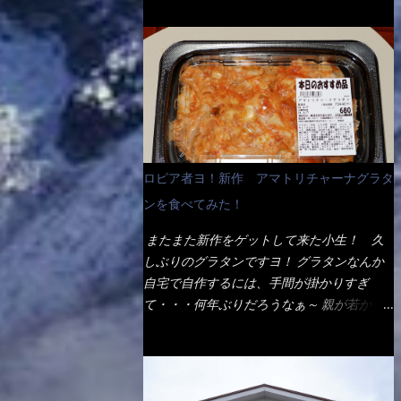
ょう。 早速1袋を大釜で茹で～ ハイ、約15分
だ！ これです。 当時1,000円税込だった
でもインスタント袋麺と云えば、四角い形状
ほど茹で上げた状態です。 当家には、高齢
が・・・今も変わらないと思うけど・・・
になった乾麺が普通でしょう。マルタイでは
者がいるので少し柔らかく・・・ 茹で上が
これが出てくると、カウンター中からOH～
＜棒状＞なのです。 素麺や日本蕎麦などの
った饂飩は、お店の饂飩に比べ＜細い＞で
と声が飛ぶ！ 写真は、キャベツ少なめでお
乾麺と一緒ですね！ そんなマルタイ棒状ラ
す。 どちらかと云えば、稲庭饂飩的な太さ
願いしています。 皿のサイズは、直径30cm
ーメンを、OKストアで見かけ思わず手に取
ですね。 さてこれを、どの様に食べるか？
ほどあります。 そこにドカ盛のキャベツと
って買い物篭へ 坦々まぜそばと＜数量限定
長葱無かったので、玉葱を刻んで八王子ラー
御飯にカレーがかかっています。 カレーは
＞宮崎辛麺風ラーメン オーッといきなり私
メン風月見つけうどん！ 冷やし釜あげうど
辛く無く、食べやすいタイプです。 それじ
の胃袋をグサッと・・・・ 棒状インスタン
ん～です。 ラーメン丼に、冷水を軽く張っ
ロピア者ヨ！新作 アマトリチャーナグラタ
ゃ～カツは、ハムカツ程度の薄さだろう？と
トラーメンのデビューが決まりました。
て饂飩を盛り付け、お椀に昆布出汁つゆと長
思われるかもしれないが・・・違う！ チャ
ンを食べてみた！
か・ら・め・ん・辛麺！ 宮崎辛麺はチャル
葱に山葵です。 これでツルツル～と頂きま
ーンとした厚さのあるトンカツです。 それ
メラや日清からも出されている、辛口のラー
した。 良いじゃないか～...
またまた新作をゲットして来た小生！ 久
も揚げたての熱々です。 これを難なく完食
メンじゃん！！ 酸っぱくしたら、酸辣湯
しぶりのグラタンですヨ！ グラタンなんか
出来なければ、漢では無い！と云っても過言
麺？なんてね。 よし今日のサラメシは、宮
自宅で自作するには、手間が掛かりすぎ
ではないだろう。 この他も、兎に角ボリュ
崎辛麺にしよう！ それではまず袋を開ける
て・・・何年ぶりだろうなぁ～ 親が若かり
ーム満点で＜薄カツ＞と呼ばれるメニュー
と・・・ なんだか紙に巻かれた棒状の麺が
し頃、偶に作っていたなぁ～ アマトリチャ
は、トンカツが2枚重ねて出てくるだ！ 1枚
二束、調味油と粉末スープ！ やはり見慣れ
ーナ？ 何だそれ？？調べると、イタリア語
が薄いから、2枚乗せにしたらしいけ
ない姿・・・何だかチョッと高級感的
らしくパスタソースだって～ トマトソース
ど・・・
な・・・だって透明なトレイに並んだ棒状麺
らしいですよ！ 何処からの情報？ ウィキ