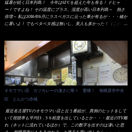
た顔『湯なし？』（これだ全く理解していないな） すると茹で方
猛暑が続く日本列島！ 今年は41℃を超えた年も有る！ ドヒャ
の若い女性店員が『いい！いい！！』とオッサンを向こうへやっ
ー！ですよね！ その温度にプラス、湿度が高い日本列島～ 熱さ
た。 でサッサと、木桶を用意してうどんだけ入れて出して来まし
倍増～ 私は2016年6月にラスベガスに云った事が有るが・・・確か
た。 な～るほど、この事か・・・ で今日の2021年後半1回目のサ
に暑いよ！ でもベタベタ感は無いし、美人も多かった！（これは
ラメシです。 見事に木桶には湯が入っていない、UDONだけで
関係無いね） 処で今日は何だ！？これです。 丸亀 釜あげうど
す。 しかし、この木桶デカイなぁ～ 試したいこと残りの1つが＜得
ん！ 日本には、お中元とお歳暮という古来からの風習がある。 お
＞サイズを食べられるか？である。 前回も、大しか食べていない
中元は、丁度お盆の夏場に日頃お世話になっている方への＜ご挨
からね、得がどれくらいの満腹度になるのか？ この得サイズの木
拶＞としての贈り物の習慣です。 今では、大分廃れてしまってい
桶は、銭湯で使う洗い桶サイズだなぁ～ この木桶サイズに、満々
るかと・・・小生もお中元やお歳暮など送った事は無い！（キッ
と湯が注がれていたら食べ進むうちに、麺が伸びてしまうだろ
パリ） まぁ～この慣習が残っているのは、官公庁や超大手企業戦
う。 これなら茹で上がった直後のままで、食べ進められるじゃな
士（昇進目的）などの世界でしょう。 要は、ゴマスリ・・・てな
いか！ 別皿で、葱と天かすを満タンに用意して、山葵も2つ。 そ
感じかな。 丸亀製麺と云えば、大阪誕生→全国区（北海道と沖縄
れに湯が無い利点として、汁が薄まらない！ これだよ、こ
は？）へ広がった、讃岐饂飩チェーン店大手といっても過言では
オモウマい店 カツカレーの凄さに唯々 驚嘆！ 相模原市中央
れ！！ 湯があると、うどんと共に汁の方へ湯までも入ってしま
無いでしょう。 各店舗で、毎日饂飩を打っているので饂飩好きの
区 とんかつ赤城
う。つまりラーメンの麺にスープが絡む現象ですな。 結局、伸び
方には店舗に寄って違う！と云う人も居るらしい・・ そんな大手
ずに汁も薄らむこともなく・・最後の方で＜だし汁＞を少し追加
讃岐饂飩チェーン店と関係があるのか？ 箱詰め乾麺！ このパッ
最近名古屋TVのオモウマい店と云う番組が、異例のヒットをして
しました。 腹イッパイだけど、得サイズは全てお腹の中へ収まっ
ケージからすれば、間違いなく贈答用目的でしょう。 そんな贈答
いて視聴率も平均13．5％程度を出しているとか・・・最近のTV離
たし満足達成度100％ 苦しいと云う事も無いな！ まだ鶏天1個位
用箱詰め饂飩・・・またもやメガドンキで発見し購入！ 中身は、
れ（ネットに流れているほか）で、この数字を出すのは凄いと思
は入りそうだね。 と云う事で、今回＜釜揚げうどんの湯無し＞を
この様な状態です。 乾麺の束が6束／一パックになっており、それ
う。 相模原市にもあるのか？ と過去を思い出したら・・・あっ