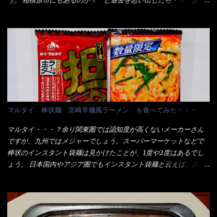
試したら、確...
が3袋入りです。 18束入りというわけですね！900ｇの容量とな
た！ とんかつ赤城！ 老齢の女性がメインで調理場を仕切、老齢
り、1束／50ｇです。 実売は、楽天で1980円・・・Amazonで
の男性が脇をサポートし最近は若い女性がオーダーや片付けを担
1280円と云った感じです。 で私は幾らで、メガドンキでゲットし
当している。 まずはこれを見て欲しい！ カウンターに置かれた＜
たかって？ それは非常に言いづらい・・・色々と各方面へ忖度し
お皿＞である。 直ぐに気づいたでしょう！ 何かキャベツが山じ
て、激安だったとだけ申し上げましょう。 早速1袋を大釜で茹で～
ゃないか！？ ハイ、山です。 これが標準なのです。 普通のとん
ハイ、約15分ほど茹で上げた状態です。 当家には、高齢者がいる
かつ屋のキャベツと比べたら、10人前ほどあるか？ 値段的には、
ので少し柔らかく・・・ 茹で上がった饂飩は、お店の饂飩に比べ
メイン（主流は1,000超）＋定食セット350円程と値段的には、そ
＜細い＞です。 どちらかと云えば、稲庭饂飩的な太さですね。 さ
れ程では安い訳でも無いが、客足が絶えない人気店である。 そん
てこれを、どの様に食べるか？ 長葱無かったので、玉葱を刻んで
なメニューのなかで、リーズナブルで頂ける＜映え＞るメニュー
マルタイ 棒状麺 宮崎辛麺風ラーメン を食べてみた・・・
八王子ラーメン風月見つけうどん！ 冷やし釜あげうどん～です。
が＜カツカレー＞だ！ これです。 当時1,000円税込だった
ラーメン丼に、冷水を軽く張って饂飩を盛り付け、お椀に昆布出
が・・・今も変わらないと思うけど・・・ これが出てくると、カ
マルタイ・・・？余り関東圏では認知度が高くないメーカーさん
汁つゆと長葱に山葵です。 これでツルツル～と頂きました。 良い
ウンター中からOH～と声が飛ぶ！ 写真は、キャベツ少なめでお願
ですが、九州ではメジャーでしょう。スーパーマーケットなどで
じゃないか～...
いしています。 皿のサイズは、直径30cmほどあります。 そこに
棒状のインスタント袋麺は見かけたことが、1度や2度はあるでし
ドカ盛のキャベツと御飯にカレーがかかっています。 カレーは辛
ょう。 日本国内やアジア圏でもインスタント袋麺と云えば、四角
く無く、食べやすいタイプです。 それじゃ～カツは、ハムカツ程
い形状になった乾麺が普通でしょう。マルタイでは＜棒状＞なの
度の薄さだろう？と思われるかもしれないが・・・違う！ チャー
です。 素麺や日本蕎麦などの乾麺と一緒ですね！ そんなマルタ
ンとした厚さのあるトンカツです。 それも揚げたての熱々です。
イ棒状ラーメンを、OKストアで見かけ思わず手に取って買い物篭
これを難なく完食出来なければ、漢では無い！と云っても過言で
へ 坦々まぜそばと＜数量限定＞宮崎辛麺風ラーメン オーッといき