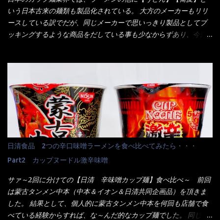
消えていった。 タッチパネルのやつ、安いのは嫌うんだな！？こ
いう日本古来の麺類も製品化されている。 大方のメーカーもリリ
のヤロー！ 待つ事暫し・・・10分は越えたと思うけど・・・出て
ースしている訳でだが、同じメーカーで思いっきり製品としてブ
来ました。 こちらが本日のサラメシ【ホーリーバジル香る、タイ
ッキングするような商品をだしている事も少なからずあり、今回
風ガパオライス】です。 私は、5年位前までは渋谷勤務だったので
はマルちゃんの【ごつ盛り天ぷらそば】を食べてみること
エスニックランチが多かったのよ！ 渋谷チャオタイなんて1人で良
に・・・ ※東洋水産様 写真借用致しました。 マルちゃんとの
く行きましたねぇ～ だからタイ料理屋さんには、辛味剤・酢・ナ
【そば】と云えば【緑のたぬき】という商品が、ドーンッと構え
ンプラー・砂糖などの4点セット（私はスパイスガールズと呼んで
ている訳で何故に敢えて本商品をリリースするの？ 確かに販売価
いた）が料理に必ず付いてきたものです。 でも流石にファミレ
格は、緑のたぬきの実売は108円位で、ごつ盛り天ぷらそばは98円
スでは・・・それは無いね！残念だ～ 今回はすかいらーくグルー
でした。 殆ど変わらないじゃないか！？ そこで何が違うか・・・
プで、タイ料理をどの様に再現して提供しているか？を見るだけ
メーカーHPから情報を得てみた。 ■原材料 比較（相手に含まれ
だなぁ～ 因みにガパオ＝ホーリーバジルなのです。 肉は通常チ
て居ない物質を赤色） ☆緑のたぬき 油揚げめん(小麦粉(国内製
キンが多く豚や牛もあります。 肉は挽肉みたいなミンチではな
造)、そば粉、植物油脂、植物性たん白、食塩、とろろ芋、卵白)、
日清食品 2つの辛口味噌ラーメンを食べ比べてみたら・・・
く、粗挽きの肉になるんです。 それに現地バンコクでは、卵は固
かやく(小えびてんぷら、 かまぼこ )、添付調味料(砂糖、食塩、し
焼きが本来です。 今回はほぼ全熟の目玉焼きで、これは日本風
Part2 カップヌードル激辛味噌
ょうゆ、魚介エキス、たん白加水分解物、香辛料、ねぎ、香味油
なのです。 まず頂いて見ると・・・肉はチキンで味付けは、チャ
脂)／加工でん粉、調味料(アミノ酸等)、炭酸カルシウム、カラメ
サァ～2回に分けての【日清 辛味噌カップ麺】食べ比べ～ 前回
オタイなのと比べれば薄め？ やっぱり調味料の【スパイスガール
ル色素、リン酸塩(Na)、増粘多糖類、レシチン、酸化防止剤(ビタ
は蒙古タンメン中本（中本＆イオン＆日清共同企画品）を頂きま
ズ】が必要だナァ～ 笑 私は、ブリッキーヌの粉末をよく掛け辛
ミンE)、クチナシ色素、ベニコウジ色素、香料、ビタミンB2、ビ
した。 結果として、個人的に蒙古タンメン中本を何回も店舗で食
く...
タミンB1、香辛料抽出物、 カロチン色素 、(一部にえび・小麦・
べている経験からすれば、な～んだ的なカップ麺でした。 同じ日