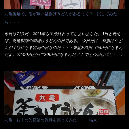
丸亀製麺で、湯が無い釜揚げうどんがあるって？ 試してみた
ら・・・
今日は7月1日 2021年も半分終わってしまいました。 1日と云え
ば、丸亀製麺の釜揚げうどんの日である。 今日だけ、釜揚げうど
んが半額になる特別の日なのだ・・・並盛290円→140円になるん
だよ。大400円だって200円になるんだゾ！ でも今日は試したい
ことが2つある！ 1つめは釜揚げうどんの湯が無い注文が通る
か？ 釜揚げうどんは、木の桶に茹で湯と共に＜うどん＞が泳い
でる～ でもコレって食べきるまで湯に浸かっているわけで、最
初と最後では麺の固さというかコシが違う！ だったら湯なんか要
らないじゃん！ 茹で上げ直後の麺だけいいよ！となるでしょ
う。 事前にググって調べたら、やっぱり＜湯無し＞注文は、裏注
文方法としてあるらしい。 それと店員によっては、理解出来ない
者も居るらしい云う事。 そこでランチ混雑前に、行くのが店への
配慮でもある。 11:20 店内に入り・・・『釜揚げうどん得を湯ナ
丸亀 お中元的箱詰め乾麺を買ってみた・・・結果
シで！』と注文したら、近場にいたオッサン店員はキョトンとし