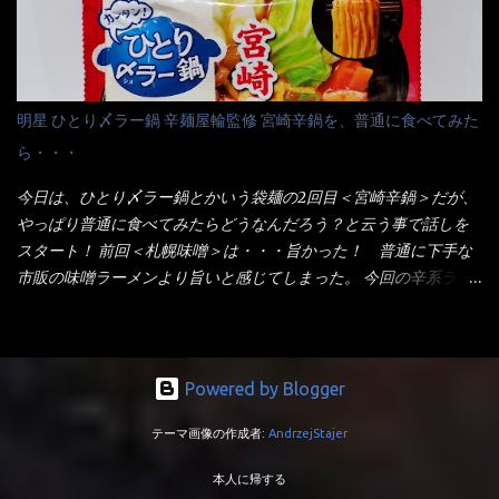
品揃えも上じゃん！ だって話題性の無いのを食べても・・・しょ
させる。 箸で麺から移動させ、具とスープは最後に移すとこうな
うが無いじゃん！ 日本で話題性が無いのに、外国の人には尚更ね
りました。 良い感じではないか！ やはり一部粉末スープが縦型
ぇ～ 袋麺と云えば【サッポロ一番】と云われる程だが、10年位前
カップの壁面に残っていたので、ぜーんぶ箸等で落としてホワイ
に革新的な袋麺が出た！ それは『マルちゃん正麺』と云われる商
トカップへ。 まずは麺を見ると、カップヌードルとしては太く平
品！！ 生麺感覚～と大御所俳優の役所広司を起用したCMで一躍
明星 ひとり〆ラー鍋 辛麺屋輪監修 宮崎辛鍋を、普通に食べてみた
打ちで縮れてます。 ■蒙古タンメン中本の麺 蒙古タンメンの方
有名になりTOPに・・・その後ライバルとして日清から【ラ王】
ら・・・
は、やはり太く平打ちですが麺の厚みがあるような・・・ 食感
がリリース！つまり今回の【日清のラーメン屋さん】は、袋麺と
は、どちらも柔らかいと感じは同じ。 湯に戻りやすい特性が強
しては廉価版のポジション・・・ 事実ラ王は、HPでは別扱い！
今日は、ひとり〆ラー鍋とかいう袋麺の2回目＜宮崎辛鍋＞だが、
いのね。 箸で持ち上げた状態は・・・ ■カップヌードル激辛味噌 ■
本品なんか出前一丁などと一緒くたの扱い。 袋麺はスープは粉末
やっぱり普通に食べてみたらどうなんだろう？と云う事で話しを
蒙古タンメン中本カップ どちらも箸で持ち上げた感じは、重
スープが主流でしょう！？だから味は・・・イマイチ（小生感
スタート！ 前回＜札幌味噌＞は・・・旨かった！ 普通に下手な
い！ そう湯を吸って伸びたような麺と云っていいかもしれな
覚）と云うのが評価です。 正直現在のインスタント麺では、最先
市販の味噌ラーメンより旨いと感じてしまった。 今回の辛系ラー
い。 多分麺は、厚みとストレートか...
端の麺と味はカップ麺と云えるでしょう。 もち麺は、油揚げ麺な
メンは、宮崎辛麺！！ これはどうなんだろう？ メーカーHPを見
んて・・・フリーズドライですよ！ ラ王味噌はカロリー
ると・・・ 家庭での再現が難しい人気ラーメン店の味を楽しめる
332kcal！ ラーメン屋さん札幌みそは393kcal！！ 60kcalも違う
おひとり用鍋の素です。辛麺屋輪をイメージした唐辛子の辛みと
ヨ～ でも熊が＼買ってね！／と泣いているから・・・買いまし
旨みが染み出たスープに鍋によく合う麺が付いて〆まで楽しめま
Powered by Blogger
た。 それじゃ～食べましょうか！ トッピングは生憎とモヤシの
す。 宮崎を中心に全国に店を構える人気店。唐辛子の辛みと旨み
在庫が無いため・・・キャベツだ！鍋に湯を沸かしキャベツをボ
テーマ画像の作成者:
AndrzejStajer
が溶け出たスープと、麺にからむ粗い唐辛子がくせになる味わ
イル・・・柔らかくしないとね！ 早速袋を開封してみると・・・
い。 原材料名 めん（小麦粉（国内製造）、でん粉、食塩、植物油
私の記憶が確かなら・・・（料理お鉄人MC風に）以前の麺は白ぽ
本人に帰する
脂、大豆食物繊維）、スープ（食塩、豚･鶏エキス（小麦・大豆・