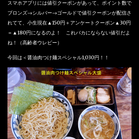
スマホアプリには値引クーポンがあって、ポイント数で
ブロンズ→シルバー→ゴールドで値引クーポンが配信さ
れてて、小生現在▲150円＋アンケートクーポン▲30円
＝▲180円になるのよ！ これバカにならない値引だよ
ね！（高齢者ウレピー）
今回は＜醤油肉つけ麺スペシャル1,030円！！