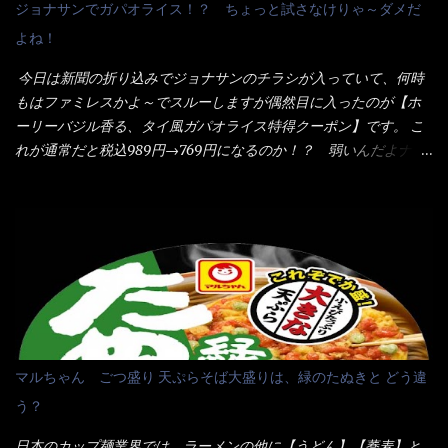
ジョナサンでガパオライス！？ ちょっと試さなけりゃ～ダメだ
れた醤油ベースのスープです。 調味油に赤ラー油とごま油を使用
いよ！ 久しぶりだな～ホワイトソースとマカロニの絡まった食
よね！
することに風味と辛さを引き立たせています。 調味油をスープ
感・・・懐かしい～ 今回ダイソーのカレー用のスプーンを使って
全体に馴染ませるために、箸で麺と具を持ち上げて・・・ ええや
みたら、これが凄くうまくすくえるんだよねぇ～（このスプーン
今日は新聞の折り込みでジョナサンのチラシが入っていて、何時
ないかぁ～ モヤシが黒豆モヤシだから細身で熱を加えてもへた
当たりだね） 今回新作のグラタンを頂きましたが、まずまずの美
もはファミレスかよ～でスルーしますが偶然目に入ったのが【ホ
りづらい！（緑豆モヤシだと太くて熱加えるとダラーっとなるん
味しさとダイソーのカレースプーンの。すくい上げ力の良さを再
ーリーバジル香る、タイ風ガパオライス特得クーポン】です。 こ
だよ） それに細ストレート麺とモヤシが良いバランスで・・・
度認識できました。
れが通常だと税込989円→769円になるのか！？ 弱いんだよナァ
韮の緑と卵の黄色も相まって・・・映える...
～ それに使用期限は6/15迄となっていて・・・今日じゃん！！
そこで近くのお店へ・・・・ モーニング以外の通常メニューは、
10:30以降に提供されるので10:40頃に店内へ 私は基本的、どの店
に行っても同じメニュー同じ味のファミレスには行きません。 最
近は、ステーキガストに試しに行ったぐらいです。（肉が喰いた
くて） しかし最近のファミレスは合理化が進み、店員さんもフロ
ア担当は2人程度しか居ないんだよねぇ～ それに注文はタッチパ
ネル！！ 凄いよなぁ～ 20年位前は、フロア担当だけでも5人は
居たと思うけど・・・ 判らず店員さんを呼ぶピンポンを・・・ク
マルちゃん ごつ盛り 天ぷらそば大盛りは、緑のたぬきと どう違
ーポンなんだけどと伝えると、丁寧にタッチパネルで～と教えて
う？
くれたが、何故かタッチパネルがクーポンを受け付けない！！ 店
員さんも、アレー？といいながら私が受け付けますので・・・と
日本のカップ麺業界では、ラーメンの他に【うどん】【蕎麦】と