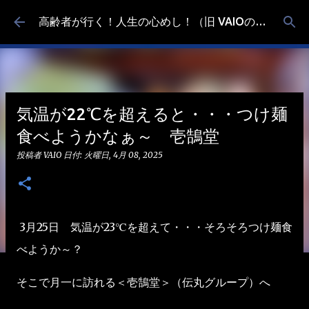
スキップしてメイン コンテンツに移動
高齢者が行く！人生の心めし！（旧 VAIOの食べ歩き）
気温が22℃を超えると・・・つけ麺
食べようかなぁ～ 壱鵠堂
投稿者
VAIO
日付:
火曜日, 4月 08, 2025
3月25日 気温が23℃を超えて・・・そろそろつけ麺食
べようか～？
そこで月一に訪れる＜壱鵠堂＞（伝丸グループ）へ