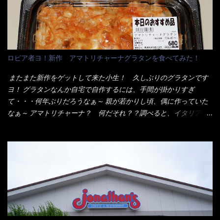
はないだろう。 この他も、兎に角ボリューム満点で＜薄カツ＞と
なり私の胃袋をグサッと・・・・ 棒状インスタントラーメンの
呼ばれるメニューは、トンカツが2枚重ねて出てくるだ！ 1枚が薄
デビューが決まりました。 か・ら・め・ん・辛麺！ 宮崎辛麺は
いから、2枚乗せにしたらしいけど・・・
チャルメラや日清からも出されている、辛口のラーメンじゃ
ん！！ 酸っぱくしたら、酸辣湯麺？なんてね。 よし今日のサラ
メシは、宮崎辛麺にしよう！ それではまず袋を開けると・・・ な
ロピア者ヨ！新作 アマトリチャーナグラタンを食べてみた！
んだか紙に巻かれた棒状の麺が二束、調味油と粉末スープ！ やは
り見慣れない姿・・・何だかチョッと高級感的な・・・だって透
またまた新作をゲットして来た小生！ 久しぶりのグラタンです
明なトレイに並んだ棒状麺なんて見慣れないからねぇ～（コスト
ヨ！ グラタンなんか自宅で自作するには、手間が掛かりすぎ
がかかる） 袋の裏側を見ると、韮とか卵の用意を勧めている。
て・・・何年ぶりだろうなぁ～ 親が若かりし頃、偶に作っていた
それなばらと冷蔵庫にあった、黒豆モヤシ・韮・生卵を用意しま
なぁ～ アマトリチャーナ？ 何だそれ？？調べると、イタリア語
した。 まず鍋1で湯を沸かし、麺を茹でる！ 小鍋で別に湯を沸か
らしくパスタソースだって～ トマトソースらしいですよ！ 何処
し卵を溶きながら投入～ 次にモヤシを入れて、粉末スープを投
からの情報？ ウィキペディアから・・・そうだろうな～笑 電子
入！！ それと韮の根本の固い部分もね！ 麺が茹で上がったら、
レンジで弱めのワット（小生は500Wで3分程度）温めてテーブル
丼へ入れてから小鍋のスープを丼の中へ 最後に小鍋の具を上にか
へ これ店舗の調理場で、製造しているけど考えるに大き目のオー
け、韮の葉の部分をドサッと乗せて調味油を入れて完成です。 ど
ブン皿で焼いて、大凡の目安で小分けにしているようで、パック
うでしょう？ 見た目 Goodデザイン賞じゃない！？ 笑 マルタ
をよーく見たら表面のチーズの乗り具合に結構な差が出てい
イのHPを見ると・・・（引用） めんは、ノンフライ・ノンスチー
た・・・チーズに焦げ目が付いているのを、しっかり確認し買う
ム製法で仕上げた、生めんに近い風味のストレートめんです。 豚
ことをオススメします。（取り分け量にも若干有り差がでてるだ
の旨味に数種類の唐辛子、ニンニクを加えた辛さとコクが凝縮さ
ろう） 早速タバスコを振りかけて食べてみると・・・結構美味し