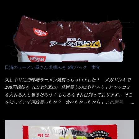
そば・卵・乳成分・大豆・豚肉・やまいも・ゼラチンを含む) ★ご
清食品から、昨年に続き2021年も再発売されたカップヌードル激
つ盛り 天ぷらそば 油揚げめん(小麦粉(国内製造)、そば粉、植物
辛味噌と、どちらが旨辛なんだ！？ 比較して見よう～企画を思
油脂、植物性たん白、食塩、とろろ芋、卵白)、かやく(小えびてん
いつきました。 見た目は、炎のシルエットが辛さを醸し出してい
ぷら)、添付調味料(砂糖、食塩、しょうゆ、魚介エキス、たん白加
る・・・ でもパッケージに惑わされてはいけない！！ 私はペ
水分解物、ねぎ、香辛料、 植物油 、香味油脂)／加工でん粉、調味
ヤングの【獄激辛焼きそば】を完食した漢だ。 その後の獄激辛カ
料(アミノ酸等)、炭酸カルシウム、カラメル色素、リン酸塩
レーもな！ 今回、カップヌードル激辛味噌はカップに敢えて辛
(Na)、増粘多糖類、レシチン、酸化防止剤(ビタミンE)、クチナシ
さレベルが記載されている。 それはレベル5！ 日清としては最上
色素、香料、ベニコウジ色素、ビタミンB2、ビタミンB1、香辛料
位の辛さと云っている訳だ。 昨年モデルも食べてはいるけど、1年
抽出物、(一部にえび・小麦・そば・卵・ さば ・大豆・豚肉・やま
も経つと記憶の彼方に・・・いや歳だから記憶力が、どうのこう
日清のラーメン屋さん 札幌みそ 5食パック 実食
いも・ゼラチンを含む) 材料から見れば、緑のたぬきの方が蒲鉾が
のではない。 記憶に残るだけのインパクトに欠けている商品と
入っている！ あの半円形のヤツね！ それとカロチン色素・・・
云う事（当時） 開封すると・・・ 小袋なんてありゃしない！ カ
久しぶりに袋味噌ラーメン麺買っちゃいました！ メガドンキで
さば！？ さばって鯖か？？ サバ読んでないか？？ ■カロリー
ップヌードルは基本蓋開けて、熱湯を注ぐだけで出来る！それが
298円税抜き（ほぼ定価ね） 普通買うのは冬だろう！とツッコミ
比較 緑のたぬき ...
デビュー時からの最大のポイント。 だから粉末スープの具も全
を入れる人も居るだろう！ もちろんそれは判っております。 そこ
部カップの中でカオス状態。 これ特に縦型Bigカップだと、スー
を知っていて何故買ったか？ 食べたかったから！ この商品
プが沈殿するのよねぇ～ だから毎度、ホワイトカップを別に用
2019/6/3にリニューアル販売しているらしくてね！ 麺もスープ
意！ 3分待つのだゾ！ チェルシー！！ OK？ は～い こうな
も。北海道こだわりで全面改良らしい・・・そうと知ったら食べ
りました～ 熱湯によりカップ内に対流が起こり、表層が泡立っ
てみないといけないじゃん！（知るのが遅い） リニューアル前の
ている～ 隣に用意したのが、ホワイトカップ丼型です。 こちら
は食べた事あるのよ！でもここ数年は、カップ麺の方が話題性も
へ内容物を全て移すのと同時に、スープも満遍なく全体に行き渡