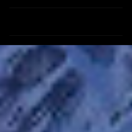
コ
メ
ン
ト