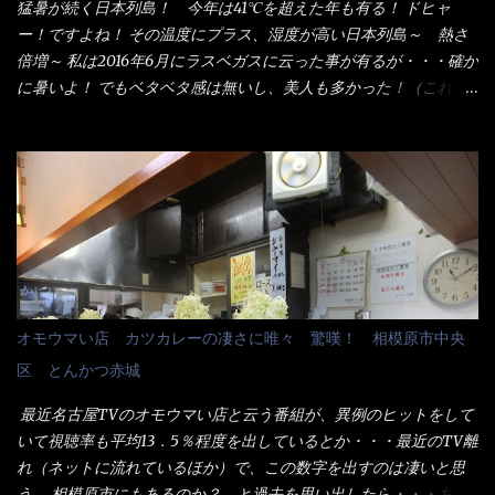
た顔『湯なし？』（これだ全く理解していないな） すると茹で方
猛暑が続く日本列島！ 今年は41℃を超えた年も有る！ ドヒャ
の若い女性店員が『いい！いい！！』とオッサンを向こうへやっ
ー！ですよね！ その温度にプラス、湿度が高い日本列島～ 熱さ
た。 でサッサと、木桶を用意してうどんだけ入れて出して来まし
倍増～ 私は2016年6月にラスベガスに云った事が有るが・・・確か
た。 な～るほど、この事か・・・ で今日の2021年後半1回目のサ
に暑いよ！ でもベタベタ感は無いし、美人も多かった！（これは
ラメシです。 見事に木桶には湯が入っていない、UDONだけで
関係無いね） 処で今日は何だ！？これです。 丸亀 釜あげうど
す。 しかし、この木桶デカイなぁ～ 試したいこと残りの1つが＜得
ん！ 日本には、お中元とお歳暮という古来からの風習がある。 お
＞サイズを食べられるか？である。 前回も、大しか食べていない
中元は、丁度お盆の夏場に日頃お世話になっている方への＜ご挨
からね、得がどれくらいの満腹度になるのか？ この得サイズの木
拶＞としての贈り物の習慣です。 今では、大分廃れてしまってい
桶は、銭湯で使う洗い桶サイズだなぁ～ この木桶サイズに、満々
るかと・・・小生もお中元やお歳暮など送った事は無い！（キッ
と湯が注がれていたら食べ進むうちに、麺が伸びてしまうだろ
パリ） まぁ～この慣習が残っているのは、官公庁や超大手企業戦
う。 これなら茹で上がった直後のままで、食べ進められるじゃな
士（昇進目的）などの世界でしょう。 要は、ゴマスリ・・・てな
いか！ 別皿で、葱と天かすを満タンに用意して、山葵も2つ。 そ
感じかな。 丸亀製麺と云えば、大阪誕生→全国区（北海道と沖縄
れに湯が無い利点として、汁が薄まらない！ これだよ、こ
は？）へ広がった、讃岐饂飩チェーン店大手といっても過言では
オモウマい店 カツカレーの凄さに唯々 驚嘆！ 相模原市中央
れ！！ 湯があると、うどんと共に汁の方へ湯までも入ってしま
無いでしょう。 各店舗で、毎日饂飩を打っているので饂飩好きの
区 とんかつ赤城
う。つまりラーメンの麺にスープが絡む現象ですな。 結局、伸び
方には店舗に寄って違う！と云う人も居るらしい・・ そんな大手
ずに汁も薄らむこともなく・・最後の方で＜だし汁＞を少し追加
讃岐饂飩チェーン店と関係があるのか？ 箱詰め乾麺！ このパッ
最近名古屋TVのオモウマい店と云う番組が、異例のヒットをして
しました。 腹イッパイだけど、得サイズは全てお腹の中へ収まっ
ケージからすれば、間違いなく贈答用目的でしょう。 そんな贈答
いて視聴率も平均13．5％程度を出しているとか・・・最近のTV離
たし満足達成度100％ 苦しいと云う事も無いな！ まだ鶏天1個位
用箱詰め饂飩・・・またもやメガドンキで発見し購入！ 中身は、
れ（ネットに流れているほか）で、この数字を出すのは凄いと思
は入りそうだね。 と云う事で、今回＜釜揚げうどんの湯無し＞を
この様な状態です。 乾麺の束が6束／一パックになっており、それ
う。 相模原市にもあるのか？ と過去を思い出したら・・・あっ