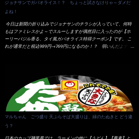
ジョナサンでガパオライス！？ ちょっと試さなけりゃ～ダメだ
れた醤油ベースのスープです。 調味油に赤ラー油とごま油を使用
いよ！ 久しぶりだな～ホワイトソースとマカロニの絡まった食
よね！
することに風味と辛さを引き立たせています。 調味油をスープ
感・・・懐かしい～ 今回ダイソーのカレー用のスプーンを使って
全体に馴染ませるために、箸で麺と具を持ち上げて・・・ ええや
みたら、これが凄くうまくすくえるんだよねぇ～（このスプーン
今日は新聞の折り込みでジョナサンのチラシが入っていて、何時
ないかぁ～ モヤシが黒豆モヤシだから細身で熱を加えてもへた
当たりだね） 今回新作のグラタンを頂きましたが、まずまずの美
もはファミレスかよ～でスルーしますが偶然目に入ったのが【ホ
りづらい！（緑豆モヤシだと太くて熱加えるとダラーっとなるん
味しさとダイソーのカレースプーンの。すくい上げ力の良さを再
ーリーバジル香る、タイ風ガパオライス特得クーポン】です。 こ
だよ） それに細ストレート麺とモヤシが良いバランスで・・・
度認識できました。
れが通常だと税込989円→769円になるのか！？ 弱いんだよナァ
韮の緑と卵の黄色も相まって・・・映える...
～ それに使用期限は6/15迄となっていて・・・今日じゃん！！
そこで近くのお店へ・・・・ モーニング以外の通常メニューは、
10:30以降に提供されるので10:40頃に店内へ 私は基本的、どの店
に行っても同じメニュー同じ味のファミレスには行きません。 最
近は、ステーキガストに試しに行ったぐらいです。（肉が喰いた
くて） しかし最近のファミレスは合理化が進み、店員さんもフロ
ア担当は2人程度しか居ないんだよねぇ～ それに注文はタッチパ
ネル！！ 凄いよなぁ～ 20年位前は、フロア担当だけでも5人は
居たと思うけど・・・ 判らず店員さんを呼ぶピンポンを・・・ク
マルちゃん ごつ盛り 天ぷらそば大盛りは、緑のたぬきと どう違
ーポンなんだけどと伝えると、丁寧にタッチパネルで～と教えて
う？
くれたが、何故かタッチパネルがクーポンを受け付けない！！ 店
員さんも、アレー？といいながら私が受け付けますので・・・と
日本のカップ麺業界では、ラーメンの他に【うどん】【蕎麦】と