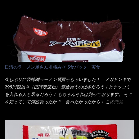
そば・卵・乳成分・大豆・豚肉・やまいも・ゼラチンを含む) ★ご
清食品から、昨年に続き2021年も再発売されたカップヌードル激
つ盛り 天ぷらそば 油揚げめん(小麦粉(国内製造)、そば粉、植物
辛味噌と、どちらが旨辛なんだ！？ 比較して見よう～企画を思
油脂、植物性たん白、食塩、とろろ芋、卵白)、かやく(小えびてん
いつきました。 見た目は、炎のシルエットが辛さを醸し出してい
ぷら)、添付調味料(砂糖、食塩、しょうゆ、魚介エキス、たん白加
る・・・ でもパッケージに惑わされてはいけない！！ 私はペ
水分解物、ねぎ、香辛料、 植物油 、香味油脂)／加工でん粉、調味
ヤングの【獄激辛焼きそば】を完食した漢だ。 その後の獄激辛カ
料(アミノ酸等)、炭酸カルシウム、カラメル色素、リン酸塩
レーもな！ 今回、カップヌードル激辛味噌はカップに敢えて辛
(Na)、増粘多糖類、レシチン、酸化防止剤(ビタミンE)、クチナシ
さレベルが記載されている。 それはレベル5！ 日清としては最上
色素、香料、ベニコウジ色素、ビタミンB2、ビタミンB1、香辛料
位の辛さと云っている訳だ。 昨年モデルも食べてはいるけど、1年
抽出物、(一部にえび・小麦・そば・卵・ さば ・大豆・豚肉・やま
も経つと記憶の彼方に・・・いや歳だから記憶力が、どうのこう
日清のラーメン屋さん 札幌みそ 5食パック 実食
いも・ゼラチンを含む) 材料から見れば、緑のたぬきの方が蒲鉾が
のではない。 記憶に残るだけのインパクトに欠けている商品と
入っている！ あの半円形のヤツね！ それとカロチン色素・・・
云う事（当時） 開封すると・・・ 小袋なんてありゃしない！ カ
久しぶりに袋味噌ラーメン麺買っちゃいました！ メガドンキで
さば！？ さばって鯖か？？ サバ読んでないか？？ ■カロリー
ップヌードルは基本蓋開けて、熱湯を注ぐだけで出来る！それが
298円税抜き（ほぼ定価ね） 普通買うのは冬だろう！とツッコミ
比較 緑のたぬき ...
デビュー時からの最大のポイント。 だから粉末スープの具も全
を入れる人も居るだろう！ もちろんそれは判っております。 そこ
部カップの中でカオス状態。 これ特に縦型Bigカップだと、スー
を知っていて何故買ったか？ 食べたかったから！ この商品
プが沈殿するのよねぇ～ だから毎度、ホワイトカップを別に用
2019/6/3にリニューアル販売しているらしくてね！ 麺もスープ
意！ 3分待つのだゾ！ チェルシー！！ OK？ は～い こうな
も。北海道こだわりで全面改良らしい・・・そうと知ったら食べ
りました～ 熱湯によりカップ内に対流が起こり、表層が泡立っ
てみないといけないじゃん！（知るのが遅い） リニューアル前の
ている～ 隣に用意したのが、ホワイトカップ丼型です。 こちら
は食べた事あるのよ！でもここ数年は、カップ麺の方が話題性も
へ内容物を全て移すのと同時に、スープも満遍なく全体に行き渡
品揃えも上じゃん！ だって話題性の無いのを食べても・・・しょ