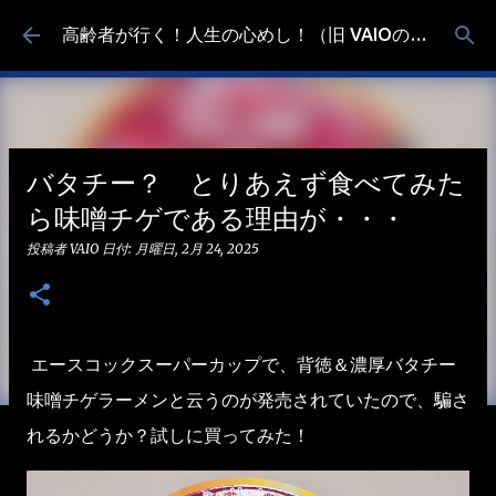
スキップしてメイン コンテンツに移動
高齢者が行く！人生の心めし！（旧 VAIOの食べ歩き）
バタチー？ とりあえず食べてみた
ら味噌チゲである理由が・・・
投稿者
VAIO
日付:
月曜日, 2月 24, 2025
エースコックスーパーカップで、背徳＆濃厚バタチー
味噌チゲラーメンと云うのが発売されていたので、騙さ
れるかどうか？試しに買ってみた！