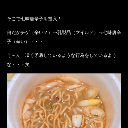
そこで七味唐辛子を投入！
何だかチゲ（辛い？）→乳製品（マイルド）→七味唐辛
子（辛い）・・・
う～ん 凄く矛盾しているような行為をしているよう
な・・・笑