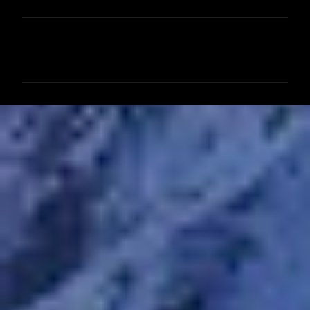
コ
メ
ン
ト