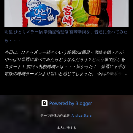
させる。 箸で麺から移動させ、具とスープは最後に移すとこうな
うが無いじゃん！ 日本で話題性が無いのに、外国の人には尚更ね
りました。 良い感じではないか！ やはり一部粉末スープが縦型
ぇ～ 袋麺と云えば【サッポロ一番】と云われる程だが、10年位前
カップの壁面に残っていたので、ぜーんぶ箸等で落としてホワイ
に革新的な袋麺が出た！ それは『マルちゃん正麺』と云われる商
トカップへ。 まずは麺を見ると、カップヌードルとしては太く平
品！！ 生麺感覚～と大御所俳優の役所広司を起用したCMで一躍
明星 ひとり〆ラー鍋 辛麺屋輪監修 宮崎辛鍋を、普通に食べてみた
打ちで縮れてます。 ■蒙古タンメン中本の麺 蒙古タンメンの方
有名になりTOPに・・・その後ライバルとして日清から【ラ王】
ら・・・
は、やはり太く平打ちですが麺の厚みがあるような・・・ 食感
がリリース！つまり今回の【日清のラーメン屋さん】は、袋麺と
は、どちらも柔らかいと感じは同じ。 湯に戻りやすい特性が強
しては廉価版のポジション・・・ 事実ラ王は、HPでは別扱い！
今日は、ひとり〆ラー鍋とかいう袋麺の2回目＜宮崎辛鍋＞だが、
いのね。 箸で持ち上げた状態は・・・ ■カップヌードル激辛味噌 ■
本品なんか出前一丁などと一緒くたの扱い。 袋麺はスープは粉末
やっぱり普通に食べてみたらどうなんだろう？と云う事で話しを
蒙古タンメン中本カップ どちらも箸で持ち上げた感じは、重
スープが主流でしょう！？だから味は・・・イマイチ（小生感
スタート！ 前回＜札幌味噌＞は・・・旨かった！ 普通に下手な
い！ そう湯を吸って伸びたような麺と云っていいかもしれな
覚）と云うのが評価です。 正直現在のインスタント麺では、最先
市販の味噌ラーメンより旨いと感じてしまった。 今回の辛系ラー
い。 多分麺は、厚みとストレートか...
端の麺と味はカップ麺と云えるでしょう。 もち麺は、油揚げ麺な
メンは、宮崎辛麺！！ これはどうなんだろう？ メーカーHPを見
んて・・・フリーズドライですよ！ ラ王味噌はカロリー
ると・・・ 家庭での再現が難しい人気ラーメン店の味を楽しめる
332kcal！ ラーメン屋さん札幌みそは393kcal！！ 60kcalも違う
おひとり用鍋の素です。辛麺屋輪をイメージした唐辛子の辛みと
ヨ～ でも熊が＼買ってね！／と泣いているから・・・買いまし
旨みが染み出たスープに鍋によく合う麺が付いて〆まで楽しめま
Powered by Blogger
た。 それじゃ～食べましょうか！ トッピングは生憎とモヤシの
す。 宮崎を中心に全国に店を構える人気店。唐辛子の辛みと旨み
在庫が無いため・・・キャベツだ！鍋に湯を沸かしキャベツをボ
テーマ画像の作成者:
AndrzejStajer
が溶け出たスープと、麺にからむ粗い唐辛子がくせになる味わ
イル・・・柔らかくしないとね！ 早速袋を開封してみると・・・
い。 原材料名 めん（小麦粉（国内製造）、でん粉、食塩、植物油
私の記憶が確かなら・・・（料理お鉄人MC風に）以前の麺は白ぽ
本人に帰する
脂、大豆食物繊維）、スープ（食塩、豚･鶏エキス（小麦・大豆・