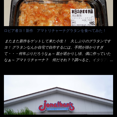
はないだろう。 この他も、兎に角ボリューム満点で＜薄カツ＞と
なり私の胃袋をグサッと・・・・ 棒状インスタントラーメンの
呼ばれるメニューは、トンカツが2枚重ねて出てくるだ！ 1枚が薄
デビューが決まりました。 か・ら・め・ん・辛麺！ 宮崎辛麺は
いから、2枚乗せにしたらしいけど・・・
チャルメラや日清からも出されている、辛口のラーメンじゃ
ん！！ 酸っぱくしたら、酸辣湯麺？なんてね。 よし今日のサラ
メシは、宮崎辛麺にしよう！ それではまず袋を開けると・・・ な
ロピア者ヨ！新作 アマトリチャーナグラタンを食べてみた！
んだか紙に巻かれた棒状の麺が二束、調味油と粉末スープ！ やは
り見慣れない姿・・・何だかチョッと高級感的な・・・だって透
またまた新作をゲットして来た小生！ 久しぶりのグラタンです
明なトレイに並んだ棒状麺なんて見慣れないからねぇ～（コスト
ヨ！ グラタンなんか自宅で自作するには、手間が掛かりすぎ
がかかる） 袋の裏側を見ると、韮とか卵の用意を勧めている。
て・・・何年ぶりだろうなぁ～ 親が若かりし頃、偶に作っていた
それなばらと冷蔵庫にあった、黒豆モヤシ・韮・生卵を用意しま
なぁ～ アマトリチャーナ？ 何だそれ？？調べると、イタリア語
した。 まず鍋1で湯を沸かし、麺を茹でる！ 小鍋で別に湯を沸か
らしくパスタソースだって～ トマトソースらしいですよ！ 何処
し卵を溶きながら投入～ 次にモヤシを入れて、粉末スープを投
からの情報？ ウィキペディアから・・・そうだろうな～笑 電子
入！！ それと韮の根本の固い部分もね！ 麺が茹で上がったら、
レンジで弱めのワット（小生は500Wで3分程度）温めてテーブル
丼へ入れてから小鍋のスープを丼の中へ 最後に小鍋の具を上にか
へ これ店舗の調理場で、製造しているけど考えるに大き目のオー
け、韮の葉の部分をドサッと乗せて調味油を入れて完成です。 ど
ブン皿で焼いて、大凡の目安で小分けにしているようで、パック
うでしょう？ 見た目 Goodデザイン賞じゃない！？ 笑 マルタ
をよーく見たら表面のチーズの乗り具合に結構な差が出てい
イのHPを見ると・・・（引用） めんは、ノンフライ・ノンスチー
た・・・チーズに焦げ目が付いているのを、しっかり確認し買う
ム製法で仕上げた、生めんに近い風味のストレートめんです。 豚
ことをオススメします。（取り分け量にも若干有り差がでてるだ
の旨味に数種類の唐辛子、ニンニクを加えた辛さとコクが凝縮さ
ろう） 早速タバスコを振りかけて食べてみると・・・結構美味し