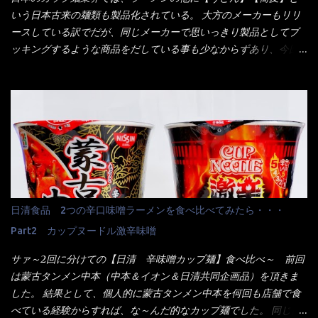
消えていった。 タッチパネルのやつ、安いのは嫌うんだな！？こ
いう日本古来の麺類も製品化されている。 大方のメーカーもリリ
のヤロー！ 待つ事暫し・・・10分は越えたと思うけど・・・出て
ースしている訳でだが、同じメーカーで思いっきり製品としてブ
来ました。 こちらが本日のサラメシ【ホーリーバジル香る、タイ
ッキングするような商品をだしている事も少なからずあり、今回
風ガパオライス】です。 私は、5年位前までは渋谷勤務だったので
はマルちゃんの【ごつ盛り天ぷらそば】を食べてみること
エスニックランチが多かったのよ！ 渋谷チャオタイなんて1人で良
に・・・ ※東洋水産様 写真借用致しました。 マルちゃんとの
く行きましたねぇ～ だからタイ料理屋さんには、辛味剤・酢・ナ
【そば】と云えば【緑のたぬき】という商品が、ドーンッと構え
ンプラー・砂糖などの4点セット（私はスパイスガールズと呼んで
ている訳で何故に敢えて本商品をリリースするの？ 確かに販売価
いた）が料理に必ず付いてきたものです。 でも流石にファミレ
格は、緑のたぬきの実売は108円位で、ごつ盛り天ぷらそばは98円
スでは・・・それは無いね！残念だ～ 今回はすかいらーくグルー
でした。 殆ど変わらないじゃないか！？ そこで何が違うか・・・
プで、タイ料理をどの様に再現して提供しているか？を見るだけ
メーカーHPから情報を得てみた。 ■原材料 比較（相手に含まれ
だなぁ～ 因みにガパオ＝ホーリーバジルなのです。 肉は通常チ
て居ない物質を赤色） ☆緑のたぬき 油揚げめん(小麦粉(国内製
キンが多く豚や牛もあります。 肉は挽肉みたいなミンチではな
造)、そば粉、植物油脂、植物性たん白、食塩、とろろ芋、卵白)、
日清食品 2つの辛口味噌ラーメンを食べ比べてみたら・・・
く、粗挽きの肉になるんです。 それに現地バンコクでは、卵は固
かやく(小えびてんぷら、 かまぼこ )、添付調味料(砂糖、食塩、し
焼きが本来です。 今回はほぼ全熟の目玉焼きで、これは日本風
Part2 カップヌードル激辛味噌
ょうゆ、魚介エキス、たん白加水分解物、香辛料、ねぎ、香味油
なのです。 まず頂いて見ると・・・肉はチキンで味付けは、チャ
脂)／加工でん粉、調味料(アミノ酸等)、炭酸カルシウム、カラメ
サァ～2回に分けての【日清 辛味噌カップ麺】食べ比べ～ 前回
オタイなのと比べれば薄め？ やっぱり調味料の【スパイスガール
ル色素、リン酸塩(Na)、増粘多糖類、レシチン、酸化防止剤(ビタ
は蒙古タンメン中本（中本＆イオン＆日清共同企画品）を頂きま
ズ】が必要だナァ～ 笑 私は、ブリッキーヌの粉末をよく掛け辛
ミンE)、クチナシ色素、ベニコウジ色素、香料、ビタミンB2、ビ
した。 結果として、個人的に蒙古タンメン中本を何回も店舗で食
く...
タミンB1、香辛料抽出物、 カロチン色素 、(一部にえび・小麦・
べている経験からすれば、な～んだ的なカップ麺でした。 同じ日