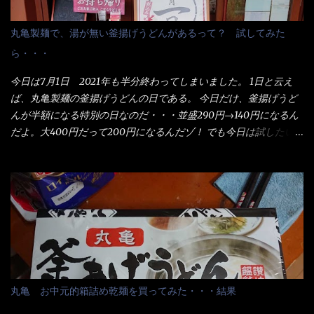
丸亀製麺で、湯が無い釜揚げうどんがあるって？ 試してみた
ら・・・
今日は7月1日 2021年も半分終わってしまいました。 1日と云え
ば、丸亀製麺の釜揚げうどんの日である。 今日だけ、釜揚げうど
んが半額になる特別の日なのだ・・・並盛290円→140円になるん
だよ。大400円だって200円になるんだゾ！ でも今日は試したい
ことが2つある！ 1つめは釜揚げうどんの湯が無い注文が通る
か？ 釜揚げうどんは、木の桶に茹で湯と共に＜うどん＞が泳い
でる～ でもコレって食べきるまで湯に浸かっているわけで、最
初と最後では麺の固さというかコシが違う！ だったら湯なんか要
らないじゃん！ 茹で上げ直後の麺だけいいよ！となるでしょ
う。 事前にググって調べたら、やっぱり＜湯無し＞注文は、裏注
文方法としてあるらしい。 それと店員によっては、理解出来ない
者も居るらしい云う事。 そこでランチ混雑前に、行くのが店への
配慮でもある。 11:20 店内に入り・・・『釜揚げうどん得を湯ナ
丸亀 お中元的箱詰め乾麺を買ってみた・・・結果
シで！』と注文したら、近場にいたオッサン店員はキョトンとし