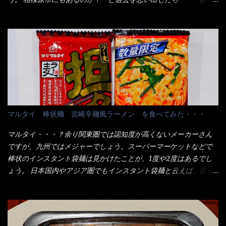
試したら、確...
が3袋入りです。 18束入りというわけですね！900ｇの容量とな
た！ とんかつ赤城！ 老齢の女性がメインで調理場を仕切、老齢
り、1束／50ｇです。 実売は、楽天で1980円・・・Amazonで
の男性が脇をサポートし最近は若い女性がオーダーや片付けを担
1280円と云った感じです。 で私は幾らで、メガドンキでゲットし
当している。 まずはこれを見て欲しい！ カウンターに置かれた＜
たかって？ それは非常に言いづらい・・・色々と各方面へ忖度し
お皿＞である。 直ぐに気づいたでしょう！ 何かキャベツが山じ
て、激安だったとだけ申し上げましょう。 早速1袋を大釜で茹で～
ゃないか！？ ハイ、山です。 これが標準なのです。 普通のとん
ハイ、約15分ほど茹で上げた状態です。 当家には、高齢者がいる
かつ屋のキャベツと比べたら、10人前ほどあるか？ 値段的には、
ので少し柔らかく・・・ 茹で上がった饂飩は、お店の饂飩に比べ
メイン（主流は1,000超）＋定食セット350円程と値段的には、そ
＜細い＞です。 どちらかと云えば、稲庭饂飩的な太さですね。 さ
れ程では安い訳でも無いが、客足が絶えない人気店である。 そん
てこれを、どの様に食べるか？ 長葱無かったので、玉葱を刻んで
なメニューのなかで、リーズナブルで頂ける＜映え＞るメニュー
マルタイ 棒状麺 宮崎辛麺風ラーメン を食べてみた・・・
八王子ラーメン風月見つけうどん！ 冷やし釜あげうどん～です。
が＜カツカレー＞だ！ これです。 当時1,000円税込だった
ラーメン丼に、冷水を軽く張って饂飩を盛り付け、お椀に昆布出
が・・・今も変わらないと思うけど・・・ これが出てくると、カ
マルタイ・・・？余り関東圏では認知度が高くないメーカーさん
汁つゆと長葱に山葵です。 これでツルツル～と頂きました。 良い
ウンター中からOH～と声が飛ぶ！ 写真は、キャベツ少なめでお願
ですが、九州ではメジャーでしょう。スーパーマーケットなどで
じゃないか～...
いしています。 皿のサイズは、直径30cmほどあります。 そこに
棒状のインスタント袋麺は見かけたことが、1度や2度はあるでし
ドカ盛のキャベツと御飯にカレーがかかっています。 カレーは辛
ょう。 日本国内やアジア圏でもインスタント袋麺と云えば、四角
く無く、食べやすいタイプです。 それじゃ～カツは、ハムカツ程
い形状になった乾麺が普通でしょう。マルタイでは＜棒状＞なの
度の薄さだろう？と思われるかもしれないが・・・違う！ チャー
です。 素麺や日本蕎麦などの乾麺と一緒ですね！ そんなマルタ
ンとした厚さのあるトンカツです。 それも揚げたての熱々です。
イ棒状ラーメンを、OKストアで見かけ思わず手に取って買い物篭
これを難なく完食出来なければ、漢では無い！と云っても過言で
へ 坦々まぜそばと＜数量限定＞宮崎辛麺風ラーメン オーッといき