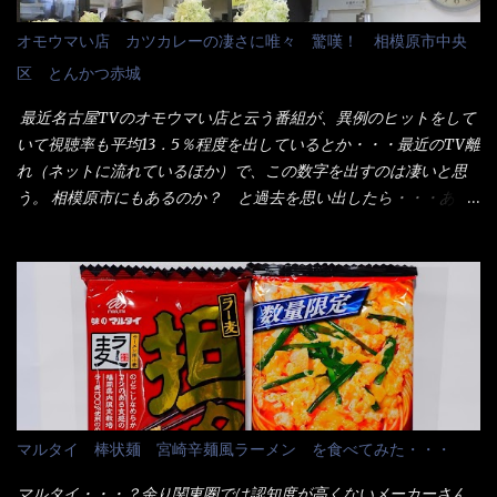
感じかな。 丸亀製麺と云えば、大阪誕生→全国区（北海道と沖縄
れに湯が無い利点として、汁が薄まらない！ これだよ、こ
は？）へ広がった、讃岐饂飩チェーン店大手といっても過言では
オモウマい店 カツカレーの凄さに唯々 驚嘆！ 相模原市中央
れ！！ 湯があると、うどんと共に汁の方へ湯までも入ってしま
無いでしょう。 各店舗で、毎日饂飩を打っているので饂飩好きの
区 とんかつ赤城
う。つまりラーメンの麺にスープが絡む現象ですな。 結局、伸び
方には店舗に寄って違う！と云う人も居るらしい・・ そんな大手
ずに汁も薄らむこともなく・・最後の方で＜だし汁＞を少し追加
讃岐饂飩チェーン店と関係があるのか？ 箱詰め乾麺！ このパッ
最近名古屋TVのオモウマい店と云う番組が、異例のヒットをして
しました。 腹イッパイだけど、得サイズは全てお腹の中へ収まっ
ケージからすれば、間違いなく贈答用目的でしょう。 そんな贈答
いて視聴率も平均13．5％程度を出しているとか・・・最近のTV離
たし満足達成度100％ 苦しいと云う事も無いな！ まだ鶏天1個位
用箱詰め饂飩・・・またもやメガドンキで発見し購入！ 中身は、
れ（ネットに流れているほか）で、この数字を出すのは凄いと思
は入りそうだね。 と云う事で、今回＜釜揚げうどんの湯無し＞を
この様な状態です。 乾麺の束が6束／一パックになっており、それ
う。 相模原市にもあるのか？ と過去を思い出したら・・・あっ
試したら、確...
が3袋入りです。 18束入りというわけですね！900ｇの容量とな
た！ とんかつ赤城！ 老齢の女性がメインで調理場を仕切、老齢
り、1束／50ｇです。 実売は、楽天で1980円・・・Amazonで
の男性が脇をサポートし最近は若い女性がオーダーや片付けを担
1280円と云った感じです。 で私は幾らで、メガドンキでゲットし
当している。 まずはこれを見て欲しい！ カウンターに置かれた＜
たかって？ それは非常に言いづらい・・・色々と各方面へ忖度し
お皿＞である。 直ぐに気づいたでしょう！ 何かキャベツが山じ
て、激安だったとだけ申し上げましょう。 早速1袋を大釜で茹で～
ゃないか！？ ハイ、山です。 これが標準なのです。 普通のとん
ハイ、約15分ほど茹で上げた状態です。 当家には、高齢者がいる
かつ屋のキャベツと比べたら、10人前ほどあるか？ 値段的には、
ので少し柔らかく・・・ 茹で上がった饂飩は、お店の饂飩に比べ
メイン（主流は1,000超）＋定食セット350円程と値段的には、そ
＜細い＞です。 どちらかと云えば、稲庭饂飩的な太さですね。 さ
れ程では安い訳でも無いが、客足が絶えない人気店である。 そん
てこれを、どの様に食べるか？ 長葱無かったので、玉葱を刻んで
なメニューのなかで、リーズナブルで頂ける＜映え＞るメニュー
マルタイ 棒状麺 宮崎辛麺風ラーメン を食べてみた・・・
八王子ラーメン風月見つけうどん！ 冷やし釜あげうどん～です。
が＜カツカレー＞だ！ これです。 当時1,000円税込だった
ラーメン丼に、冷水を軽く張って饂飩を盛り付け、お椀に昆布出
が・・・今も変わらないと思うけど・・・ これが出てくると、カ
マルタイ・・・？余り関東圏では認知度が高くないメーカーさん