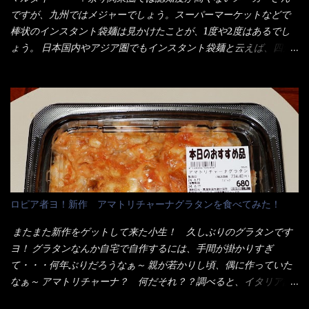
汁つゆと長葱に山葵です。 これでツルツル～と頂きました。 良い
ウンター中からOH～と声が飛ぶ！ 写真は、キャベツ少なめでお願
ですが、九州ではメジャーでしょう。スーパーマーケットなどで
じゃないか～...
いしています。 皿のサイズは、直径30cmほどあります。 そこに
棒状のインスタント袋麺は見かけたことが、1度や2度はあるでし
ドカ盛のキャベツと御飯にカレーがかかっています。 カレーは辛
ょう。 日本国内やアジア圏でもインスタント袋麺と云えば、四角
く無く、食べやすいタイプです。 それじゃ～カツは、ハムカツ程
い形状になった乾麺が普通でしょう。マルタイでは＜棒状＞なの
度の薄さだろう？と思われるかもしれないが・・・違う！ チャー
です。 素麺や日本蕎麦などの乾麺と一緒ですね！ そんなマルタ
ンとした厚さのあるトンカツです。 それも揚げたての熱々です。
イ棒状ラーメンを、OKストアで見かけ思わず手に取って買い物篭
これを難なく完食出来なければ、漢では無い！と云っても過言で
へ 坦々まぜそばと＜数量限定＞宮崎辛麺風ラーメン オーッといき
はないだろう。 この他も、兎に角ボリューム満点で＜薄カツ＞と
なり私の胃袋をグサッと・・・・ 棒状インスタントラーメンの
呼ばれるメニューは、トンカツが2枚重ねて出てくるだ！ 1枚が薄
デビューが決まりました。 か・ら・め・ん・辛麺！ 宮崎辛麺は
いから、2枚乗せにしたらしいけど・・・
チャルメラや日清からも出されている、辛口のラーメンじゃ
ん！！ 酸っぱくしたら、酸辣湯麺？なんてね。 よし今日のサラ
メシは、宮崎辛麺にしよう！ それではまず袋を開けると・・・ な
ロピア者ヨ！新作 アマトリチャーナグラタンを食べてみた！
んだか紙に巻かれた棒状の麺が二束、調味油と粉末スープ！ やは
り見慣れない姿・・・何だかチョッと高級感的な・・・だって透
またまた新作をゲットして来た小生！ 久しぶりのグラタンです
明なトレイに並んだ棒状麺なんて見慣れないからねぇ～（コスト
ヨ！ グラタンなんか自宅で自作するには、手間が掛かりすぎ
がかかる） 袋の裏側を見ると、韮とか卵の用意を勧めている。
て・・・何年ぶりだろうなぁ～ 親が若かりし頃、偶に作っていた
それなばらと冷蔵庫にあった、黒豆モヤシ・韮・生卵を用意しま
なぁ～ アマトリチャーナ？ 何だそれ？？調べると、イタリア語
した。 まず鍋1で湯を沸かし、麺を茹でる！ 小鍋で別に湯を沸か
らしくパスタソースだって～ トマトソースらしいですよ！ 何処