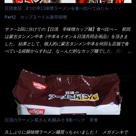
キンが多く豚や牛もあります。 肉は挽肉みたいなミンチではな
造)、そば粉、植物油脂、植物性たん白、食塩、とろろ芋、卵白)、
日清食品 2つの辛口味噌ラーメンを食べ比べてみたら・・・
く、粗挽きの肉になるんです。 それに現地バンコクでは、卵は固
かやく(小えびてんぷら、 かまぼこ )、添付調味料(砂糖、食塩、し
焼きが本来です。 今回はほぼ全熟の目玉焼きで、これは日本風
Part2 カップヌードル激辛味噌
ょうゆ、魚介エキス、たん白加水分解物、香辛料、ねぎ、香味油
なのです。 まず頂いて見ると・・・肉はチキンで味付けは、チャ
脂)／加工でん粉、調味料(アミノ酸等)、炭酸カルシウム、カラメ
サァ～2回に分けての【日清 辛味噌カップ麺】食べ比べ～ 前回
オタイなのと比べれば薄め？ やっぱり調味料の【スパイスガール
ル色素、リン酸塩(Na)、増粘多糖類、レシチン、酸化防止剤(ビタ
は蒙古タンメン中本（中本＆イオン＆日清共同企画品）を頂きま
ズ】が必要だナァ～ 笑 私は、ブリッキーヌの粉末をよく掛け辛
ミンE)、クチナシ色素、ベニコウジ色素、香料、ビタミンB2、ビ
した。 結果として、個人的に蒙古タンメン中本を何回も店舗で食
く...
タミンB1、香辛料抽出物、 カロチン色素 、(一部にえび・小麦・
べている経験からすれば、な～んだ的なカップ麺でした。 同じ日
そば・卵・乳成分・大豆・豚肉・やまいも・ゼラチンを含む) ★ご
清食品から、昨年に続き2021年も再発売されたカップヌードル激
つ盛り 天ぷらそば 油揚げめん(小麦粉(国内製造)、そば粉、植物
辛味噌と、どちらが旨辛なんだ！？ 比較して見よう～企画を思
油脂、植物性たん白、食塩、とろろ芋、卵白)、かやく(小えびてん
いつきました。 見た目は、炎のシルエットが辛さを醸し出してい
ぷら)、添付調味料(砂糖、食塩、しょうゆ、魚介エキス、たん白加
る・・・ でもパッケージに惑わされてはいけない！！ 私はペ
水分解物、ねぎ、香辛料、 植物油 、香味油脂)／加工でん粉、調味
ヤングの【獄激辛焼きそば】を完食した漢だ。 その後の獄激辛カ
料(アミノ酸等)、炭酸カルシウム、カラメル色素、リン酸塩
レーもな！ 今回、カップヌードル激辛味噌はカップに敢えて辛
(Na)、増粘多糖類、レシチン、酸化防止剤(ビタミンE)、クチナシ
さレベルが記載されている。 それはレベル5！ 日清としては最上
色素、香料、ベニコウジ色素、ビタミンB2、ビタミンB1、香辛料
位の辛さと云っている訳だ。 昨年モデルも食べてはいるけど、1年
抽出物、(一部にえび・小麦・そば・卵・ さば ・大豆・豚肉・やま
も経つと記憶の彼方に・・・いや歳だから記憶力が、どうのこう
日清のラーメン屋さん 札幌みそ 5食パック 実食
いも・ゼラチンを含む) 材料から見れば、緑のたぬきの方が蒲鉾が
のではない。 記憶に残るだけのインパクトに欠けている商品と
入っている！ あの半円形のヤツね！ それとカロチン色素・・・
云う事（当時） 開封すると・・・ 小袋なんてありゃしない！ カ
久しぶりに袋味噌ラーメン麺買っちゃいました！ メガドンキで
さば！？ さばって鯖か？？ サバ読んでないか？？ ■カロリー