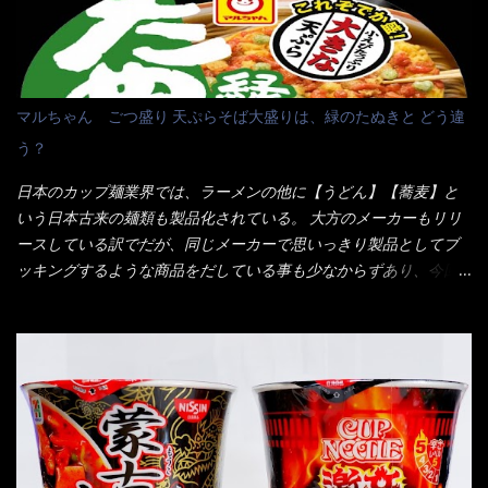
くて） しかし最近のファミレスは合理化が進み、店員さんもフロ
ア担当は2人程度しか居ないんだよねぇ～ それに注文はタッチパ
ネル！！ 凄いよなぁ～ 20年位前は、フロア担当だけでも5人は
居たと思うけど・・・ 判らず店員さんを呼ぶピンポンを・・・ク
マルちゃん ごつ盛り 天ぷらそば大盛りは、緑のたぬきと どう違
ーポンなんだけどと伝えると、丁寧にタッチパネルで～と教えて
う？
くれたが、何故かタッチパネルがクーポンを受け付けない！！ 店
員さんも、アレー？といいながら私が受け付けますので・・・と
日本のカップ麺業界では、ラーメンの他に【うどん】【蕎麦】と
消えていった。 タッチパネルのやつ、安いのは嫌うんだな！？こ
いう日本古来の麺類も製品化されている。 大方のメーカーもリリ
のヤロー！ 待つ事暫し・・・10分は越えたと思うけど・・・出て
ースしている訳でだが、同じメーカーで思いっきり製品としてブ
来ました。 こちらが本日のサラメシ【ホーリーバジル香る、タイ
ッキングするような商品をだしている事も少なからずあり、今回
風ガパオライス】です。 私は、5年位前までは渋谷勤務だったので
はマルちゃんの【ごつ盛り天ぷらそば】を食べてみること
エスニックランチが多かったのよ！ 渋谷チャオタイなんて1人で良
に・・・ ※東洋水産様 写真借用致しました。 マルちゃんとの
く行きましたねぇ～ だからタイ料理屋さんには、辛味剤・酢・ナ
【そば】と云えば【緑のたぬき】という商品が、ドーンッと構え
ンプラー・砂糖などの4点セット（私はスパイスガールズと呼んで
ている訳で何故に敢えて本商品をリリースするの？ 確かに販売価
いた）が料理に必ず付いてきたものです。 でも流石にファミレ
格は、緑のたぬきの実売は108円位で、ごつ盛り天ぷらそばは98円
スでは・・・それは無いね！残念だ～ 今回はすかいらーくグルー
でした。 殆ど変わらないじゃないか！？ そこで何が違うか・・・
プで、タイ料理をどの様に再現して提供しているか？を見るだけ
メーカーHPから情報を得てみた。 ■原材料 比較（相手に含まれ
だなぁ～ 因みにガパオ＝ホーリーバジルなのです。 肉は通常チ
て居ない物質を赤色） ☆緑のたぬき 油揚げめん(小麦粉(国内製