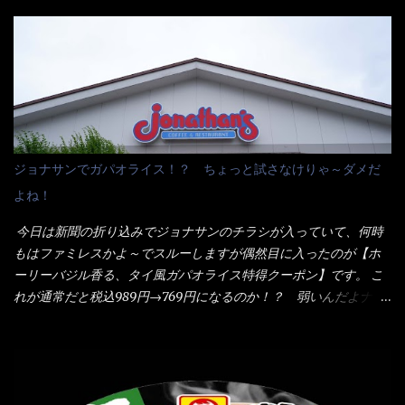
し卵を溶きながら投入～ 次にモヤシを入れて、粉末スープを投
からの情報？ ウィキペディアから・・・そうだろうな～笑 電子
入！！ それと韮の根本の固い部分もね！ 麺が茹で上がったら、
レンジで弱めのワット（小生は500Wで3分程度）温めてテーブル
丼へ入れてから小鍋のスープを丼の中へ 最後に小鍋の具を上にか
へ これ店舗の調理場で、製造しているけど考えるに大き目のオー
け、韮の葉の部分をドサッと乗せて調味油を入れて完成です。 ど
ブン皿で焼いて、大凡の目安で小分けにしているようで、パック
うでしょう？ 見た目 Goodデザイン賞じゃない！？ 笑 マルタ
をよーく見たら表面のチーズの乗り具合に結構な差が出てい
イのHPを見ると・・・（引用） めんは、ノンフライ・ノンスチー
た・・・チーズに焦げ目が付いているのを、しっかり確認し買う
ム製法で仕上げた、生めんに近い風味のストレートめんです。 豚
ことをオススメします。（取り分け量にも若干有り差がでてるだ
の旨味に数種類の唐辛子、ニンニクを加えた辛さとコクが凝縮さ
ろう） 早速タバスコを振りかけて食べてみると・・・結構美味し
ジョナサンでガパオライス！？ ちょっと試さなけりゃ～ダメだ
れた醤油ベースのスープです。 調味油に赤ラー油とごま油を使用
いよ！ 久しぶりだな～ホワイトソースとマカロニの絡まった食
よね！
することに風味と辛さを引き立たせています。 調味油をスープ
感・・・懐かしい～ 今回ダイソーのカレー用のスプーンを使って
全体に馴染ませるために、箸で麺と具を持ち上げて・・・ ええや
みたら、これが凄くうまくすくえるんだよねぇ～（このスプーン
今日は新聞の折り込みでジョナサンのチラシが入っていて、何時
ないかぁ～ モヤシが黒豆モヤシだから細身で熱を加えてもへた
当たりだね） 今回新作のグラタンを頂きましたが、まずまずの美
もはファミレスかよ～でスルーしますが偶然目に入ったのが【ホ
りづらい！（緑豆モヤシだと太くて熱加えるとダラーっとなるん
味しさとダイソーのカレースプーンの。すくい上げ力の良さを再
ーリーバジル香る、タイ風ガパオライス特得クーポン】です。 こ
だよ） それに細ストレート麺とモヤシが良いバランスで・・・
度認識できました。
れが通常だと税込989円→769円になるのか！？ 弱いんだよナァ
韮の緑と卵の黄色も相まって・・・映える...
～ それに使用期限は6/15迄となっていて・・・今日じゃん！！
そこで近くのお店へ・・・・ モーニング以外の通常メニューは、
10:30以降に提供されるので10:40頃に店内へ 私は基本的、どの店
に行っても同じメニュー同じ味のファミレスには行きません。 最
近は、ステーキガストに試しに行ったぐらいです。（肉が喰いた