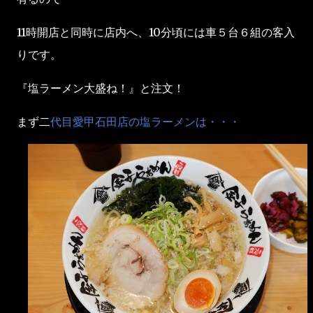
11時開店と同時に店内へ、10分頃には車５台６組の客入
りです。
『塩ラーメン大盛ね！』と注文！
まず二
代目愛甲石田店の塩ラーメンは・・・