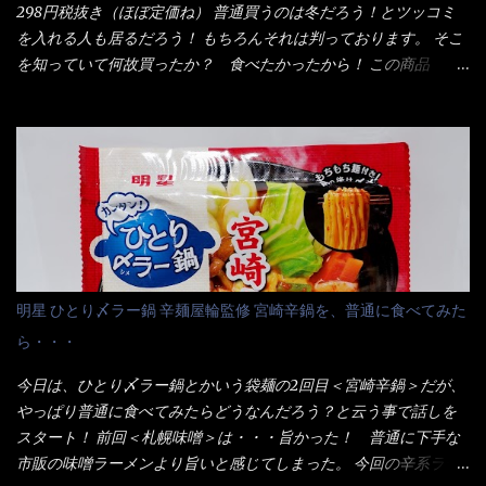
ップヌードルは基本蓋開けて、熱湯を注ぐだけで出来る！それが
298円税抜き（ほぼ定価ね） 普通買うのは冬だろう！とツッコミ
比較 緑のたぬき ...
デビュー時からの最大のポイント。 だから粉末スープの具も全
を入れる人も居るだろう！ もちろんそれは判っております。 そこ
部カップの中でカオス状態。 これ特に縦型Bigカップだと、スー
を知っていて何故買ったか？ 食べたかったから！ この商品
プが沈殿するのよねぇ～ だから毎度、ホワイトカップを別に用
2019/6/3にリニューアル販売しているらしくてね！ 麺もスープ
意！ 3分待つのだゾ！ チェルシー！！ OK？ は～い こうな
も。北海道こだわりで全面改良らしい・・・そうと知ったら食べ
りました～ 熱湯によりカップ内に対流が起こり、表層が泡立っ
てみないといけないじゃん！（知るのが遅い） リニューアル前の
ている～ 隣に用意したのが、ホワイトカップ丼型です。 こちら
は食べた事あるのよ！でもここ数年は、カップ麺の方が話題性も
へ内容物を全て移すのと同時に、スープも満遍なく全体に行き渡
品揃えも上じゃん！ だって話題性の無いのを食べても・・・しょ
させる。 箸で麺から移動させ、具とスープは最後に移すとこうな
うが無いじゃん！ 日本で話題性が無いのに、外国の人には尚更ね
りました。 良い感じではないか！ やはり一部粉末スープが縦型
ぇ～ 袋麺と云えば【サッポロ一番】と云われる程だが、10年位前
カップの壁面に残っていたので、ぜーんぶ箸等で落としてホワイ
に革新的な袋麺が出た！ それは『マルちゃん正麺』と云われる商
トカップへ。 まずは麺を見ると、カップヌードルとしては太く平
品！！ 生麺感覚～と大御所俳優の役所広司を起用したCMで一躍
明星 ひとり〆ラー鍋 辛麺屋輪監修 宮崎辛鍋を、普通に食べてみた
打ちで縮れてます。 ■蒙古タンメン中本の麺 蒙古タンメンの方
有名になりTOPに・・・その後ライバルとして日清から【ラ王】
ら・・・
は、やはり太く平打ちですが麺の厚みがあるような・・・ 食感
がリリース！つまり今回の【日清のラーメン屋さん】は、袋麺と
は、どちらも柔らかいと感じは同じ。 湯に戻りやすい特性が強
しては廉価版のポジション・・・ 事実ラ王は、HPでは別扱い！
今日は、ひとり〆ラー鍋とかいう袋麺の2回目＜宮崎辛鍋＞だが、
いのね。 箸で持ち上げた状態は・・・ ■カップヌードル激辛味噌 ■
本品なんか出前一丁などと一緒くたの扱い。 袋麺はスープは粉末
やっぱり普通に食べてみたらどうなんだろう？と云う事で話しを
蒙古タンメン中本カップ どちらも箸で持ち上げた感じは、重
スープが主流でしょう！？だから味は・・・イマイチ（小生感
スタート！ 前回＜札幌味噌＞は・・・旨かった！ 普通に下手な
い！ そう湯を吸って伸びたような麺と云っていいかもしれな
覚）と云うのが評価です。 正直現在のインスタント麺では、最先
市販の味噌ラーメンより旨いと感じてしまった。 今回の辛系ラー
い。 多分麺は、厚みとストレートか...
端の麺と味はカップ麺と云えるでしょう。 もち麺は、油揚げ麺な