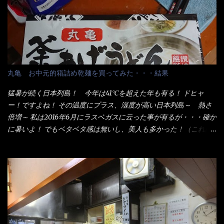
初と最後では麺の固さというかコシが違う！ だったら湯なんか要
らないじゃん！ 茹で上げ直後の麺だけいいよ！となるでしょ
う。 事前にググって調べたら、やっぱり＜湯無し＞注文は、裏注
文方法としてあるらしい。 それと店員によっては、理解出来ない
者も居るらしい云う事。 そこでランチ混雑前に、行くのが店への
配慮でもある。 11:20 店内に入り・・・『釜揚げうどん得を湯ナ
丸亀 お中元的箱詰め乾麺を買ってみた・・・結果
シで！』と注文したら、近場にいたオッサン店員はキョトンとし
た顔『湯なし？』（これだ全く理解していないな） すると茹で方
猛暑が続く日本列島！ 今年は41℃を超えた年も有る！ ドヒャ
の若い女性店員が『いい！いい！！』とオッサンを向こうへやっ
ー！ですよね！ その温度にプラス、湿度が高い日本列島～ 熱さ
た。 でサッサと、木桶を用意してうどんだけ入れて出して来まし
倍増～ 私は2016年6月にラスベガスに云った事が有るが・・・確か
た。 な～るほど、この事か・・・ で今日の2021年後半1回目のサ
に暑いよ！ でもベタベタ感は無いし、美人も多かった！（これは
ラメシです。 見事に木桶には湯が入っていない、UDONだけで
関係無いね） 処で今日は何だ！？これです。 丸亀 釜あげうど
す。 しかし、この木桶デカイなぁ～ 試したいこと残りの1つが＜得
ん！ 日本には、お中元とお歳暮という古来からの風習がある。 お
＞サイズを食べられるか？である。 前回も、大しか食べていない
中元は、丁度お盆の夏場に日頃お世話になっている方への＜ご挨
からね、得がどれくらいの満腹度になるのか？ この得サイズの木
拶＞としての贈り物の習慣です。 今では、大分廃れてしまってい
桶は、銭湯で使う洗い桶サイズだなぁ～ この木桶サイズに、満々
るかと・・・小生もお中元やお歳暮など送った事は無い！（キッ
と湯が注がれていたら食べ進むうちに、麺が伸びてしまうだろ
パリ） まぁ～この慣習が残っているのは、官公庁や超大手企業戦
う。 これなら茹で上がった直後のままで、食べ進められるじゃな
士（昇進目的）などの世界でしょう。 要は、ゴマスリ・・・てな
いか！ 別皿で、葱と天かすを満タンに用意して、山葵も2つ。 そ