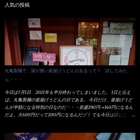
人気の投稿
丸亀製麺で、湯が無い釜揚げうどんがあるって？ 試してみた
ら・・・
今日は7月1日 2021年も半分終わってしまいました。 1日と云え
ば、丸亀製麺の釜揚げうどんの日である。 今日だけ、釜揚げうど
んが半額になる特別の日なのだ・・・並盛290円→140円になるん
だよ。大400円だって200円になるんだゾ！ でも今日は試したい
ことが2つある！ 1つめは釜揚げうどんの湯が無い注文が通る
か？ 釜揚げうどんは、木の桶に茹で湯と共に＜うどん＞が泳い
でる～ でもコレって食べきるまで湯に浸かっているわけで、最