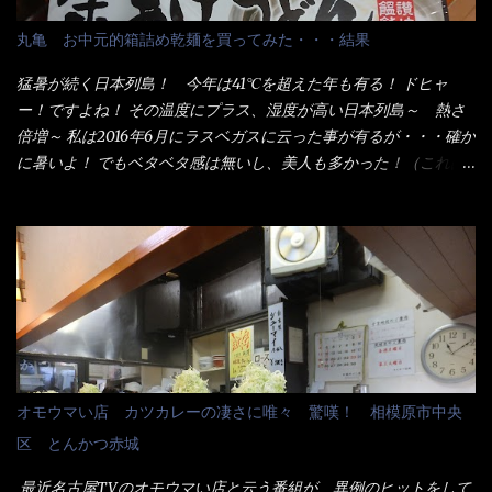
者も居るらしい云う事。 そこでランチ混雑前に、行くのが店への
配慮でもある。 11:20 店内に入り・・・『釜揚げうどん得を湯ナ
丸亀 お中元的箱詰め乾麺を買ってみた・・・結果
シで！』と注文したら、近場にいたオッサン店員はキョトンとし
た顔『湯なし？』（これだ全く理解していないな） すると茹で方
猛暑が続く日本列島！ 今年は41℃を超えた年も有る！ ドヒャ
の若い女性店員が『いい！いい！！』とオッサンを向こうへやっ
ー！ですよね！ その温度にプラス、湿度が高い日本列島～ 熱さ
た。 でサッサと、木桶を用意してうどんだけ入れて出して来まし
倍増～ 私は2016年6月にラスベガスに云った事が有るが・・・確か
た。 な～るほど、この事か・・・ で今日の2021年後半1回目のサ
に暑いよ！ でもベタベタ感は無いし、美人も多かった！（これは
ラメシです。 見事に木桶には湯が入っていない、UDONだけで
関係無いね） 処で今日は何だ！？これです。 丸亀 釜あげうど
す。 しかし、この木桶デカイなぁ～ 試したいこと残りの1つが＜得
ん！ 日本には、お中元とお歳暮という古来からの風習がある。 お
＞サイズを食べられるか？である。 前回も、大しか食べていない
中元は、丁度お盆の夏場に日頃お世話になっている方への＜ご挨
からね、得がどれくらいの満腹度になるのか？ この得サイズの木
拶＞としての贈り物の習慣です。 今では、大分廃れてしまってい
桶は、銭湯で使う洗い桶サイズだなぁ～ この木桶サイズに、満々
るかと・・・小生もお中元やお歳暮など送った事は無い！（キッ
と湯が注がれていたら食べ進むうちに、麺が伸びてしまうだろ
パリ） まぁ～この慣習が残っているのは、官公庁や超大手企業戦
う。 これなら茹で上がった直後のままで、食べ進められるじゃな
士（昇進目的）などの世界でしょう。 要は、ゴマスリ・・・てな
いか！ 別皿で、葱と天かすを満タンに用意して、山葵も2つ。 そ
感じかな。 丸亀製麺と云えば、大阪誕生→全国区（北海道と沖縄
れに湯が無い利点として、汁が薄まらない！ これだよ、こ
は？）へ広がった、讃岐饂飩チェーン店大手といっても過言では
オモウマい店 カツカレーの凄さに唯々 驚嘆！ 相模原市中央
れ！！ 湯があると、うどんと共に汁の方へ湯までも入ってしま
無いでしょう。 各店舗で、毎日饂飩を打っているので饂飩好きの
区 とんかつ赤城
う。つまりラーメンの麺にスープが絡む現象ですな。 結局、伸び
方には店舗に寄って違う！と云う人も居るらしい・・ そんな大手
ずに汁も薄らむこともなく・・最後の方で＜だし汁＞を少し追加
讃岐饂飩チェーン店と関係があるのか？ 箱詰め乾麺！ このパッ
最近名古屋TVのオモウマい店と云う番組が、異例のヒットをして