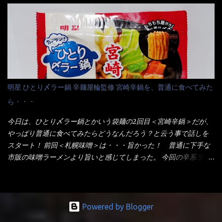
りました～ 熱湯によりカップ内に対流が起こり、表層が泡立っ
てみないといけないじゃん！（知るのが遅い） リニューアル前の
ている～ 隣に用意したのが、ホワイトカップ丼型です。 こちら
は食べた事あるのよ！でもここ数年は、カップ麺の方が話題性も
へ内容物を全て移すのと同時に、スープも満遍なく全体に行き渡
品揃えも上じゃん！ だって話題性の無いのを食べても・・・しょ
させる。 箸で麺から移動させ、具とスープは最後に移すとこうな
うが無いじゃん！ 日本で話題性が無いのに、外国の人には尚更ね
りました。 良い感じではないか！ やはり一部粉末スープが縦型
ぇ～ 袋麺と云えば【サッポロ一番】と云われる程だが、10年位前
カップの壁面に残っていたので、ぜーんぶ箸等で落としてホワイ
に革新的な袋麺が出た！ それは『マルちゃん正麺』と云われる商
トカップへ。 まずは麺を見ると、カップヌードルとしては太く平
品！！ 生麺感覚～と大御所俳優の役所広司を起用したCMで一躍
明星 ひとり〆ラー鍋 辛麺屋輪監修 宮崎辛鍋を、普通に食べてみた
打ちで縮れてます。 ■蒙古タンメン中本の麺 蒙古タンメンの方
有名になりTOPに・・・その後ライバルとして日清から【ラ王】
ら・・・
は、やはり太く平打ちですが麺の厚みがあるような・・・ 食感
がリリース！つまり今回の【日清のラーメン屋さん】は、袋麺と
は、どちらも柔らかいと感じは同じ。 湯に戻りやすい特性が強
しては廉価版のポジション・・・ 事実ラ王は、HPでは別扱い！
今日は、ひとり〆ラー鍋とかいう袋麺の2回目＜宮崎辛鍋＞だが、
いのね。 箸で持ち上げた状態は・・・ ■カップヌードル激辛味噌 ■
本品なんか出前一丁などと一緒くたの扱い。 袋麺はスープは粉末
やっぱり普通に食べてみたらどうなんだろう？と云う事で話しを
蒙古タンメン中本カップ どちらも箸で持ち上げた感じは、重
スープが主流でしょう！？だから味は・・・イマイチ（小生感
スタート！ 前回＜札幌味噌＞は・・・旨かった！ 普通に下手な
い！ そう湯を吸って伸びたような麺と云っていいかもしれな
覚）と云うのが評価です。 正直現在のインスタント麺では、最先
市販の味噌ラーメンより旨いと感じてしまった。 今回の辛系ラー
い。 多分麺は、厚みとストレートか...
端の麺と味はカップ麺と云えるでしょう。 もち麺は、油揚げ麺な
メンは、宮崎辛麺！！ これはどうなんだろう？ メーカーHPを見
んて・・・フリーズドライですよ！ ラ王味噌はカロリー
ると・・・ 家庭での再現が難しい人気ラーメン店の味を楽しめる
332kcal！ ラーメン屋さん札幌みそは393kcal！！ 60kcalも違う
おひとり用鍋の素です。辛麺屋輪をイメージした唐辛子の辛みと
ヨ～ でも熊が＼買ってね！／と泣いているから・・・買いまし
旨みが染み出たスープに鍋によく合う麺が付いて〆まで楽しめま
Powered by Blogger
た。 それじゃ～食べましょうか！ トッピングは生憎とモヤシの
す。 宮崎を中心に全国に店を構える人気店。唐辛子の辛みと旨み