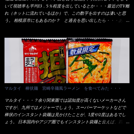
しました。 腹イッパイだけど、得サイズは全てお腹の中へ収まっ
ケージからすれば、間違いなく贈答用目的でしょう。 そんな贈答
いて視聴率も平均13．5％程度を出しているとか・・・最近のTV離
たし満足達成度100％ 苦しいと云う事も無いな！ まだ鶏天1個位
用箱詰め饂飩・・・またもやメガドンキで発見し購入！ 中身は、
れ（ネットに流れているほか）で、この数字を出すのは凄いと思
は入りそうだね。 と云う事で、今回＜釜揚げうどんの湯無し＞を
この様な状態です。 乾麺の束が6束／一パックになっており、それ
う。 相模原市にもあるのか？ と過去を思い出したら・・・あっ
試したら、確...
が3袋入りです。 18束入りというわけですね！900ｇの容量とな
た！ とんかつ赤城！ 老齢の女性がメインで調理場を仕切、老齢
り、1束／50ｇです。 実売は、楽天で1980円・・・Amazonで
の男性が脇をサポートし最近は若い女性がオーダーや片付けを担
1280円と云った感じです。 で私は幾らで、メガドンキでゲットし
当している。 まずはこれを見て欲しい！ カウンターに置かれた＜
たかって？ それは非常に言いづらい・・・色々と各方面へ忖度し
お皿＞である。 直ぐに気づいたでしょう！ 何かキャベツが山じ
て、激安だったとだけ申し上げましょう。 早速1袋を大釜で茹で～
ゃないか！？ ハイ、山です。 これが標準なのです。 普通のとん
ハイ、約15分ほど茹で上げた状態です。 当家には、高齢者がいる
かつ屋のキャベツと比べたら、10人前ほどあるか？ 値段的には、
ので少し柔らかく・・・ 茹で上がった饂飩は、お店の饂飩に比べ
メイン（主流は1,000超）＋定食セット350円程と値段的には、そ
＜細い＞です。 どちらかと云えば、稲庭饂飩的な太さですね。 さ
れ程では安い訳でも無いが、客足が絶えない人気店である。 そん
てこれを、どの様に食べるか？ 長葱無かったので、玉葱を刻んで
なメニューのなかで、リーズナブルで頂ける＜映え＞るメニュー
マルタイ 棒状麺 宮崎辛麺風ラーメン を食べてみた・・・
八王子ラーメン風月見つけうどん！ 冷やし釜あげうどん～です。
が＜カツカレー＞だ！ これです。 当時1,000円税込だった
ラーメン丼に、冷水を軽く張って饂飩を盛り付け、お椀に昆布出
が・・・今も変わらないと思うけど・・・ これが出てくると、カ
マルタイ・・・？余り関東圏では認知度が高くないメーカーさん
汁つゆと長葱に山葵です。 これでツルツル～と頂きました。 良い
ウンター中からOH～と声が飛ぶ！ 写真は、キャベツ少なめでお願
ですが、九州ではメジャーでしょう。スーパーマーケットなどで
じゃないか～...
いしています。 皿のサイズは、直径30cmほどあります。 そこに
棒状のインスタント袋麺は見かけたことが、1度や2度はあるでし
ドカ盛のキャベツと御飯にカレーがかかっています。 カレーは辛
ょう。 日本国内やアジア圏でもインスタント袋麺と云えば、四角
く無く、食べやすいタイプです。 それじゃ～カツは、ハムカツ程
い形状になった乾麺が普通でしょう。マルタイでは＜棒状＞なの