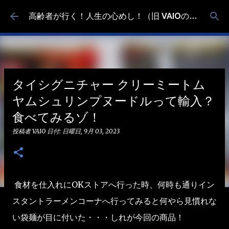
スキップしてメイン コンテンツに移動
高齢者が行く！人生の心めし！（旧 VAIOの食べ歩き）
タイシグニチャー クリーミートム
ヤムシュリンプヌードルって輸入？
食べてみるゾ！
投稿者
VAIO
日付:
日曜日, 9月 03, 2023
食材を仕入れにOKストアへ行った時、何時も通りイン
スタントラーメンコーナへ行ってみると何やら見慣れな
い袋麺が目に付いた・・・しれが今回の商品！