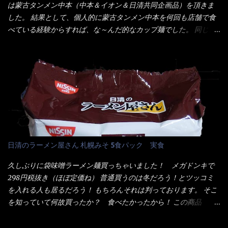
ル色素、リン酸塩(Na)、増粘多糖類、レシチン、酸化防止剤(ビタ
は蒙古タンメン中本（中本＆イオン＆日清共同企画品）を頂きま
ズ】が必要だナァ～ 笑 私は、ブリッキーヌの粉末をよく掛け辛
ミンE)、クチナシ色素、ベニコウジ色素、香料、ビタミンB2、ビ
した。 結果として、個人的に蒙古タンメン中本を何回も店舗で食
く...
タミンB1、香辛料抽出物、 カロチン色素 、(一部にえび・小麦・
べている経験からすれば、な～んだ的なカップ麺でした。 同じ日
そば・卵・乳成分・大豆・豚肉・やまいも・ゼラチンを含む) ★ご
清食品から、昨年に続き2021年も再発売されたカップヌードル激
つ盛り 天ぷらそば 油揚げめん(小麦粉(国内製造)、そば粉、植物
辛味噌と、どちらが旨辛なんだ！？ 比較して見よう～企画を思
油脂、植物性たん白、食塩、とろろ芋、卵白)、かやく(小えびてん
いつきました。 見た目は、炎のシルエットが辛さを醸し出してい
ぷら)、添付調味料(砂糖、食塩、しょうゆ、魚介エキス、たん白加
る・・・ でもパッケージに惑わされてはいけない！！ 私はペ
水分解物、ねぎ、香辛料、 植物油 、香味油脂)／加工でん粉、調味
ヤングの【獄激辛焼きそば】を完食した漢だ。 その後の獄激辛カ
料(アミノ酸等)、炭酸カルシウム、カラメル色素、リン酸塩
レーもな！ 今回、カップヌードル激辛味噌はカップに敢えて辛
(Na)、増粘多糖類、レシチン、酸化防止剤(ビタミンE)、クチナシ
さレベルが記載されている。 それはレベル5！ 日清としては最上
色素、香料、ベニコウジ色素、ビタミンB2、ビタミンB1、香辛料
位の辛さと云っている訳だ。 昨年モデルも食べてはいるけど、1年
抽出物、(一部にえび・小麦・そば・卵・ さば ・大豆・豚肉・やま
も経つと記憶の彼方に・・・いや歳だから記憶力が、どうのこう
日清のラーメン屋さん 札幌みそ 5食パック 実食
いも・ゼラチンを含む) 材料から見れば、緑のたぬきの方が蒲鉾が
のではない。 記憶に残るだけのインパクトに欠けている商品と
入っている！ あの半円形のヤツね！ それとカロチン色素・・・
云う事（当時） 開封すると・・・ 小袋なんてありゃしない！ カ
久しぶりに袋味噌ラーメン麺買っちゃいました！ メガドンキで
さば！？ さばって鯖か？？ サバ読んでないか？？ ■カロリー
ップヌードルは基本蓋開けて、熱湯を注ぐだけで出来る！それが
298円税抜き（ほぼ定価ね） 普通買うのは冬だろう！とツッコミ
比較 緑のたぬき ...
デビュー時からの最大のポイント。 だから粉末スープの具も全
を入れる人も居るだろう！ もちろんそれは判っております。 そこ
部カップの中でカオス状態。 これ特に縦型Bigカップだと、スー
を知っていて何故買ったか？ 食べたかったから！ この商品
プが沈殿するのよねぇ～ だから毎度、ホワイトカップを別に用
2019/6/3にリニューアル販売しているらしくてね！ 麺もスープ
意！ 3分待つのだゾ！ チェルシー！！ OK？ は～い こうな
も。北海道こだわりで全面改良らしい・・・そうと知ったら食べ