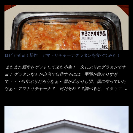
度の薄さだろう？と思われるかもしれないが・・・違う！ チャー
です。 素麺や日本蕎麦などの乾麺と一緒ですね！ そんなマルタ
ンとした厚さのあるトンカツです。 それも揚げたての熱々です。
イ棒状ラーメンを、OKストアで見かけ思わず手に取って買い物篭
これを難なく完食出来なければ、漢では無い！と云っても過言で
へ 坦々まぜそばと＜数量限定＞宮崎辛麺風ラーメン オーッといき
はないだろう。 この他も、兎に角ボリューム満点で＜薄カツ＞と
なり私の胃袋をグサッと・・・・ 棒状インスタントラーメンの
呼ばれるメニューは、トンカツが2枚重ねて出てくるだ！ 1枚が薄
デビューが決まりました。 か・ら・め・ん・辛麺！ 宮崎辛麺は
いから、2枚乗せにしたらしいけど・・・
チャルメラや日清からも出されている、辛口のラーメンじゃ
ん！！ 酸っぱくしたら、酸辣湯麺？なんてね。 よし今日のサラ
メシは、宮崎辛麺にしよう！ それではまず袋を開けると・・・ な
ロピア者ヨ！新作 アマトリチャーナグラタンを食べてみた！
んだか紙に巻かれた棒状の麺が二束、調味油と粉末スープ！ やは
り見慣れない姿・・・何だかチョッと高級感的な・・・だって透
またまた新作をゲットして来た小生！ 久しぶりのグラタンです
明なトレイに並んだ棒状麺なんて見慣れないからねぇ～（コスト
ヨ！ グラタンなんか自宅で自作するには、手間が掛かりすぎ
がかかる） 袋の裏側を見ると、韮とか卵の用意を勧めている。
て・・・何年ぶりだろうなぁ～ 親が若かりし頃、偶に作っていた
それなばらと冷蔵庫にあった、黒豆モヤシ・韮・生卵を用意しま
なぁ～ アマトリチャーナ？ 何だそれ？？調べると、イタリア語
した。 まず鍋1で湯を沸かし、麺を茹でる！ 小鍋で別に湯を沸か
らしくパスタソースだって～ トマトソースらしいですよ！ 何処
し卵を溶きながら投入～ 次にモヤシを入れて、粉末スープを投
からの情報？ ウィキペディアから・・・そうだろうな～笑 電子
入！！ それと韮の根本の固い部分もね！ 麺が茹で上がったら、
レンジで弱めのワット（小生は500Wで3分程度）温めてテーブル
丼へ入れてから小鍋のスープを丼の中へ 最後に小鍋の具を上にか
へ これ店舗の調理場で、製造しているけど考えるに大き目のオー
け、韮の葉の部分をドサッと乗せて調味油を入れて完成です。 ど
ブン皿で焼いて、大凡の目安で小分けにしているようで、パック
うでしょう？ 見た目 Goodデザイン賞じゃない！？ 笑 マルタ
をよーく見たら表面のチーズの乗り具合に結構な差が出てい