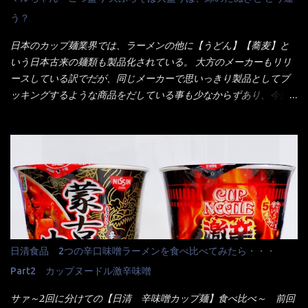
ーポンなんだけどと伝えると、丁寧にタッチパネルで～と教えて
う？
くれたが、何故かタッチパネルがクーポンを受け付けない！！ 店
員さんも、アレー？といいながら私が受け付けますので・・・と
日本のカップ麺業界では、ラーメンの他に【うどん】【蕎麦】と
消えていった。 タッチパネルのやつ、安いのは嫌うんだな！？こ
いう日本古来の麺類も製品化されている。 大方のメーカーもリリ
のヤロー！ 待つ事暫し・・・10分は越えたと思うけど・・・出て
ースしている訳でだが、同じメーカーで思いっきり製品としてブ
来ました。 こちらが本日のサラメシ【ホーリーバジル香る、タイ
ッキングするような商品をだしている事も少なからずあり、今回
風ガパオライス】です。 私は、5年位前までは渋谷勤務だったので
はマルちゃんの【ごつ盛り天ぷらそば】を食べてみること
エスニックランチが多かったのよ！ 渋谷チャオタイなんて1人で良
に・・・ ※東洋水産様 写真借用致しました。 マルちゃんとの
く行きましたねぇ～ だからタイ料理屋さんには、辛味剤・酢・ナ
【そば】と云えば【緑のたぬき】という商品が、ドーンッと構え
ンプラー・砂糖などの4点セット（私はスパイスガールズと呼んで
ている訳で何故に敢えて本商品をリリースするの？ 確かに販売価
いた）が料理に必ず付いてきたものです。 でも流石にファミレ
格は、緑のたぬきの実売は108円位で、ごつ盛り天ぷらそばは98円
スでは・・・それは無いね！残念だ～ 今回はすかいらーくグルー
でした。 殆ど変わらないじゃないか！？ そこで何が違うか・・・
プで、タイ料理をどの様に再現して提供しているか？を見るだけ
メーカーHPから情報を得てみた。 ■原材料 比較（相手に含まれ
だなぁ～ 因みにガパオ＝ホーリーバジルなのです。 肉は通常チ
て居ない物質を赤色） ☆緑のたぬき 油揚げめん(小麦粉(国内製
キンが多く豚や牛もあります。 肉は挽肉みたいなミンチではな
造)、そば粉、植物油脂、植物性たん白、食塩、とろろ芋、卵白)、
日清食品 2つの辛口味噌ラーメンを食べ比べてみたら・・・
く、粗挽きの肉になるんです。 それに現地バンコクでは、卵は固
かやく(小えびてんぷら、 かまぼこ )、添付調味料(砂糖、食塩、し
焼きが本来です。 今回はほぼ全熟の目玉焼きで、これは日本風
Part2 カップヌードル激辛味噌
ょうゆ、魚介エキス、たん白加水分解物、香辛料、ねぎ、香味油
なのです。 まず頂いて見ると・・・肉はチキンで味付けは、チャ
脂)／加工でん粉、調味料(アミノ酸等)、炭酸カルシウム、カラメ
サァ～2回に分けての【日清 辛味噌カップ麺】食べ比べ～ 前回
オタイなのと比べれば薄め？ やっぱり調味料の【スパイスガール