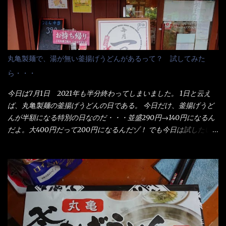
丸亀製麺で、湯が無い釜揚げうどんがあるって？ 試してみた
ら・・・
今日は7月1日 2021年も半分終わってしまいました。 1日と云え
ば、丸亀製麺の釜揚げうどんの日である。 今日だけ、釜揚げうど
んが半額になる特別の日なのだ・・・並盛290円→140円になるん
だよ。大400円だって200円になるんだゾ！ でも今日は試したい
ことが2つある！ 1つめは釜揚げうどんの湯が無い注文が通る
か？ 釜揚げうどんは、木の桶に茹で湯と共に＜うどん＞が泳い
でる～ でもコレって食べきるまで湯に浸かっているわけで、最
初と最後では麺の固さというかコシが違う！ だったら湯なんか要
らないじゃん！ 茹で上げ直後の麺だけいいよ！となるでしょ
う。 事前にググって調べたら、やっぱり＜湯無し＞注文は、裏注
文方法としてあるらしい。 それと店員によっては、理解出来ない