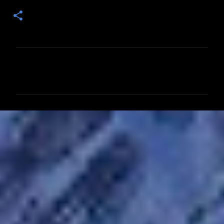
コ
メ
ン
ト