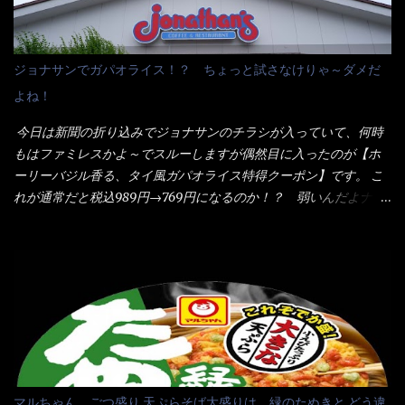
イのHPを見ると・・・（引用） めんは、ノンフライ・ノンスチー
た・・・チーズに焦げ目が付いているのを、しっかり確認し買う
ム製法で仕上げた、生めんに近い風味のストレートめんです。 豚
ことをオススメします。（取り分け量にも若干有り差がでてるだ
の旨味に数種類の唐辛子、ニンニクを加えた辛さとコクが凝縮さ
ろう） 早速タバスコを振りかけて食べてみると・・・結構美味し
ジョナサンでガパオライス！？ ちょっと試さなけりゃ～ダメだ
れた醤油ベースのスープです。 調味油に赤ラー油とごま油を使用
いよ！ 久しぶりだな～ホワイトソースとマカロニの絡まった食
よね！
することに風味と辛さを引き立たせています。 調味油をスープ
感・・・懐かしい～ 今回ダイソーのカレー用のスプーンを使って
全体に馴染ませるために、箸で麺と具を持ち上げて・・・ ええや
みたら、これが凄くうまくすくえるんだよねぇ～（このスプーン
今日は新聞の折り込みでジョナサンのチラシが入っていて、何時
ないかぁ～ モヤシが黒豆モヤシだから細身で熱を加えてもへた
当たりだね） 今回新作のグラタンを頂きましたが、まずまずの美
もはファミレスかよ～でスルーしますが偶然目に入ったのが【ホ
りづらい！（緑豆モヤシだと太くて熱加えるとダラーっとなるん
味しさとダイソーのカレースプーンの。すくい上げ力の良さを再
ーリーバジル香る、タイ風ガパオライス特得クーポン】です。 こ
だよ） それに細ストレート麺とモヤシが良いバランスで・・・
度認識できました。
れが通常だと税込989円→769円になるのか！？ 弱いんだよナァ
韮の緑と卵の黄色も相まって・・・映える...
～ それに使用期限は6/15迄となっていて・・・今日じゃん！！
そこで近くのお店へ・・・・ モーニング以外の通常メニューは、
10:30以降に提供されるので10:40頃に店内へ 私は基本的、どの店
に行っても同じメニュー同じ味のファミレスには行きません。 最
近は、ステーキガストに試しに行ったぐらいです。（肉が喰いた
くて） しかし最近のファミレスは合理化が進み、店員さんもフロ
ア担当は2人程度しか居ないんだよねぇ～ それに注文はタッチパ
ネル！！ 凄いよなぁ～ 20年位前は、フロア担当だけでも5人は
居たと思うけど・・・ 判らず店員さんを呼ぶピンポンを・・・ク
マルちゃん ごつ盛り 天ぷらそば大盛りは、緑のたぬきと どう違