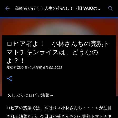
スキップしてメイン コンテンツに移動
高齢者が行く！人生の心めし！（旧 VAIOの食べ歩き）
ロピア者よ！ 小林さんちの完熟ト
マトチキンライスは、どうなの
よ？！
投稿者
VAIO
日付:
木曜日, 6月 08, 2023
久しぶりにロピア惣菜～
ロピアの惣菜では、やはり＜小林さんち・・・＞が注目
される惣菜だが、今日は小林さんちの＜完熟トマトチキ