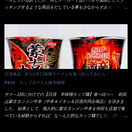
ースしている訳でだが、同じメーカーで思いっきり製品としてブ
来ました。 こちらが本日のサラメシ【ホーリーバジル香る、タイ
ッキングするような商品をだしている事も少なからずあり、今回
風ガパオライス】です。 私は、5年位前までは渋谷勤務だったので
はマルちゃんの【ごつ盛り天ぷらそば】を食べてみること
エスニックランチが多かったのよ！ 渋谷チャオタイなんて1人で良
に・・・ ※東洋水産様 写真借用致しました。 マルちゃんとの
く行きましたねぇ～ だからタイ料理屋さんには、辛味剤・酢・ナ
【そば】と云えば【緑のたぬき】という商品が、ドーンッと構え
ンプラー・砂糖などの4点セット（私はスパイスガールズと呼んで
ている訳で何故に敢えて本商品をリリースするの？ 確かに販売価
いた）が料理に必ず付いてきたものです。 でも流石にファミレ
格は、緑のたぬきの実売は108円位で、ごつ盛り天ぷらそばは98円
スでは・・・それは無いね！残念だ～ 今回はすかいらーくグルー
でした。 殆ど変わらないじゃないか！？ そこで何が違うか・・・
プで、タイ料理をどの様に再現して提供しているか？を見るだけ
メーカーHPから情報を得てみた。 ■原材料 比較（相手に含まれ
だなぁ～ 因みにガパオ＝ホーリーバジルなのです。 肉は通常チ
て居ない物質を赤色） ☆緑のたぬき 油揚げめん(小麦粉(国内製
キンが多く豚や牛もあります。 肉は挽肉みたいなミンチではな
造)、そば粉、植物油脂、植物性たん白、食塩、とろろ芋、卵白)、
日清食品 2つの辛口味噌ラーメンを食べ比べてみたら・・・
く、粗挽きの肉になるんです。 それに現地バンコクでは、卵は固
かやく(小えびてんぷら、 かまぼこ )、添付調味料(砂糖、食塩、し
焼きが本来です。 今回はほぼ全熟の目玉焼きで、これは日本風
Part2 カップヌードル激辛味噌
ょうゆ、魚介エキス、たん白加水分解物、香辛料、ねぎ、香味油
なのです。 まず頂いて見ると・・・肉はチキンで味付けは、チャ
脂)／加工でん粉、調味料(アミノ酸等)、炭酸カルシウム、カラメ
サァ～2回に分けての【日清 辛味噌カップ麺】食べ比べ～ 前回
オタイなのと比べれば薄め？ やっぱり調味料の【スパイスガール
ル色素、リン酸塩(Na)、増粘多糖類、レシチン、酸化防止剤(ビタ
は蒙古タンメン中本（中本＆イオン＆日清共同企画品）を頂きま
ズ】が必要だナァ～ 笑 私は、ブリッキーヌの粉末をよく掛け辛
ミンE)、クチナシ色素、ベニコウジ色素、香料、ビタミンB2、ビ
した。 結果として、個人的に蒙古タンメン中本を何回も店舗で食
く...
タミンB1、香辛料抽出物、 カロチン色素 、(一部にえび・小麦・
べている経験からすれば、な～んだ的なカップ麺でした。 同じ日
そば・卵・乳成分・大豆・豚肉・やまいも・ゼラチンを含む) ★ご
清食品から、昨年に続き2021年も再発売されたカップヌードル激
つ盛り 天ぷらそば 油揚げめん(小麦粉(国内製造)、そば粉、植物
辛味噌と、どちらが旨辛なんだ！？ 比較して見よう～企画を思