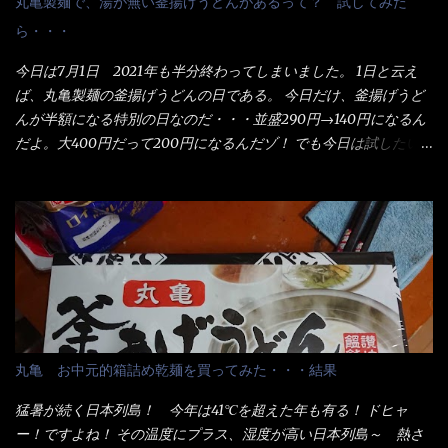
丸亀製麺で、湯が無い釜揚げうどんがあるって？ 試してみた
ら・・・
今日は7月1日 2021年も半分終わってしまいました。 1日と云え
ば、丸亀製麺の釜揚げうどんの日である。 今日だけ、釜揚げうど
んが半額になる特別の日なのだ・・・並盛290円→140円になるん
だよ。大400円だって200円になるんだゾ！ でも今日は試したい
ことが2つある！ 1つめは釜揚げうどんの湯が無い注文が通る
か？ 釜揚げうどんは、木の桶に茹で湯と共に＜うどん＞が泳い
でる～ でもコレって食べきるまで湯に浸かっているわけで、最
初と最後では麺の固さというかコシが違う！ だったら湯なんか要
らないじゃん！ 茹で上げ直後の麺だけいいよ！となるでしょ
う。 事前にググって調べたら、やっぱり＜湯無し＞注文は、裏注
文方法としてあるらしい。 それと店員によっては、理解出来ない
者も居るらしい云う事。 そこでランチ混雑前に、行くのが店への
配慮でもある。 11:20 店内に入り・・・『釜揚げうどん得を湯ナ
丸亀 お中元的箱詰め乾麺を買ってみた・・・結果
シで！』と注文したら、近場にいたオッサン店員はキョトンとし
た顔『湯なし？』（これだ全く理解していないな） すると茹で方
猛暑が続く日本列島！ 今年は41℃を超えた年も有る！ ドヒャ
の若い女性店員が『いい！いい！！』とオッサンを向こうへやっ
ー！ですよね！ その温度にプラス、湿度が高い日本列島～ 熱さ