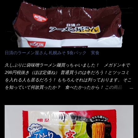
油脂、植物性たん白、食塩、とろろ芋、卵白)、かやく(小えびてん
いつきました。 見た目は、炎のシルエットが辛さを醸し出してい
ぷら)、添付調味料(砂糖、食塩、しょうゆ、魚介エキス、たん白加
る・・・ でもパッケージに惑わされてはいけない！！ 私はペ
水分解物、ねぎ、香辛料、 植物油 、香味油脂)／加工でん粉、調味
ヤングの【獄激辛焼きそば】を完食した漢だ。 その後の獄激辛カ
料(アミノ酸等)、炭酸カルシウム、カラメル色素、リン酸塩
レーもな！ 今回、カップヌードル激辛味噌はカップに敢えて辛
(Na)、増粘多糖類、レシチン、酸化防止剤(ビタミンE)、クチナシ
さレベルが記載されている。 それはレベル5！ 日清としては最上
色素、香料、ベニコウジ色素、ビタミンB2、ビタミンB1、香辛料
位の辛さと云っている訳だ。 昨年モデルも食べてはいるけど、1年
抽出物、(一部にえび・小麦・そば・卵・ さば ・大豆・豚肉・やま
も経つと記憶の彼方に・・・いや歳だから記憶力が、どうのこう
日清のラーメン屋さん 札幌みそ 5食パック 実食
いも・ゼラチンを含む) 材料から見れば、緑のたぬきの方が蒲鉾が
のではない。 記憶に残るだけのインパクトに欠けている商品と
入っている！ あの半円形のヤツね！ それとカロチン色素・・・
云う事（当時） 開封すると・・・ 小袋なんてありゃしない！ カ
久しぶりに袋味噌ラーメン麺買っちゃいました！ メガドンキで
さば！？ さばって鯖か？？ サバ読んでないか？？ ■カロリー
ップヌードルは基本蓋開けて、熱湯を注ぐだけで出来る！それが
298円税抜き（ほぼ定価ね） 普通買うのは冬だろう！とツッコミ
比較 緑のたぬき ...
デビュー時からの最大のポイント。 だから粉末スープの具も全
を入れる人も居るだろう！ もちろんそれは判っております。 そこ
部カップの中でカオス状態。 これ特に縦型Bigカップだと、スー
を知っていて何故買ったか？ 食べたかったから！ この商品
プが沈殿するのよねぇ～ だから毎度、ホワイトカップを別に用
2019/6/3にリニューアル販売しているらしくてね！ 麺もスープ
意！ 3分待つのだゾ！ チェルシー！！ OK？ は～い こうな
も。北海道こだわりで全面改良らしい・・・そうと知ったら食べ
りました～ 熱湯によりカップ内に対流が起こり、表層が泡立っ
てみないといけないじゃん！（知るのが遅い） リニューアル前の
ている～ 隣に用意したのが、ホワイトカップ丼型です。 こちら
は食べた事あるのよ！でもここ数年は、カップ麺の方が話題性も
へ内容物を全て移すのと同時に、スープも満遍なく全体に行き渡
品揃えも上じゃん！ だって話題性の無いのを食べても・・・しょ
させる。 箸で麺から移動させ、具とスープは最後に移すとこうな
うが無いじゃん！ 日本で話題性が無いのに、外国の人には尚更ね