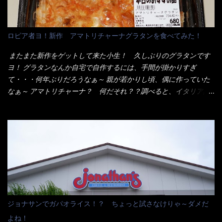
いから、2枚乗せにしたらしいけど・・・
チャルメラや日清からも出されている、辛口のラーメンじゃ
ん！！ 酸っぱくしたら、酸辣湯麺？なんてね。 よし今日のサラ
メシは、宮崎辛麺にしよう！ それではまず袋を開けると・・・ な
ロピア者ヨ！新作 アマトリチャーナグラタンを食べてみた！
んだか紙に巻かれた棒状の麺が二束、調味油と粉末スープ！ やは
り見慣れない姿・・・何だかチョッと高級感的な・・・だって透
またまた新作をゲットして来た小生！ 久しぶりのグラタンです
明なトレイに並んだ棒状麺なんて見慣れないからねぇ～（コスト
ヨ！ グラタンなんか自宅で自作するには、手間が掛かりすぎ
がかかる） 袋の裏側を見ると、韮とか卵の用意を勧めている。
て・・・何年ぶりだろうなぁ～ 親が若かりし頃、偶に作っていた
それなばらと冷蔵庫にあった、黒豆モヤシ・韮・生卵を用意しま
なぁ～ アマトリチャーナ？ 何だそれ？？調べると、イタリア語
した。 まず鍋1で湯を沸かし、麺を茹でる！ 小鍋で別に湯を沸か
らしくパスタソースだって～ トマトソースらしいですよ！ 何処
し卵を溶きながら投入～ 次にモヤシを入れて、粉末スープを投
からの情報？ ウィキペディアから・・・そうだろうな～笑 電子
入！！ それと韮の根本の固い部分もね！ 麺が茹で上がったら、
レンジで弱めのワット（小生は500Wで3分程度）温めてテーブル
丼へ入れてから小鍋のスープを丼の中へ 最後に小鍋の具を上にか
へ これ店舗の調理場で、製造しているけど考えるに大き目のオー
け、韮の葉の部分をドサッと乗せて調味油を入れて完成です。 ど
ブン皿で焼いて、大凡の目安で小分けにしているようで、パック
うでしょう？ 見た目 Goodデザイン賞じゃない！？ 笑 マルタ
をよーく見たら表面のチーズの乗り具合に結構な差が出てい
イのHPを見ると・・・（引用） めんは、ノンフライ・ノンスチー
た・・・チーズに焦げ目が付いているのを、しっかり確認し買う
ム製法で仕上げた、生めんに近い風味のストレートめんです。 豚
ことをオススメします。（取り分け量にも若干有り差がでてるだ
の旨味に数種類の唐辛子、ニンニクを加えた辛さとコクが凝縮さ
ろう） 早速タバスコを振りかけて食べてみると・・・結構美味し
ジョナサンでガパオライス！？ ちょっと試さなけりゃ～ダメだ
れた醤油ベースのスープです。 調味油に赤ラー油とごま油を使用
いよ！ 久しぶりだな～ホワイトソースとマカロニの絡まった食
よね！
することに風味と辛さを引き立たせています。 調味油をスープ