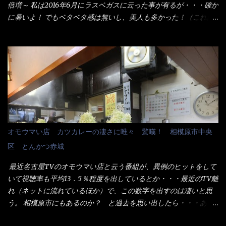
た。 でサッサと、木桶を用意してうどんだけ入れて出して来まし
倍増～ 私は2016年6月にラスベガスに云った事が有るが・・・確か
た。 な～るほど、この事か・・・ で今日の2021年後半1回目のサ
に暑いよ！ でもベタベタ感は無いし、美人も多かった！（これは
ラメシです。 見事に木桶には湯が入っていない、UDONだけで
関係無いね） 処で今日は何だ！？これです。 丸亀 釜あげうど
す。 しかし、この木桶デカイなぁ～ 試したいこと残りの1つが＜得
ん！ 日本には、お中元とお歳暮という古来からの風習がある。 お
＞サイズを食べられるか？である。 前回も、大しか食べていない
中元は、丁度お盆の夏場に日頃お世話になっている方への＜ご挨
からね、得がどれくらいの満腹度になるのか？ この得サイズの木
拶＞としての贈り物の習慣です。 今では、大分廃れてしまってい
桶は、銭湯で使う洗い桶サイズだなぁ～ この木桶サイズに、満々
るかと・・・小生もお中元やお歳暮など送った事は無い！（キッ
と湯が注がれていたら食べ進むうちに、麺が伸びてしまうだろ
パリ） まぁ～この慣習が残っているのは、官公庁や超大手企業戦
う。 これなら茹で上がった直後のままで、食べ進められるじゃな
士（昇進目的）などの世界でしょう。 要は、ゴマスリ・・・てな
いか！ 別皿で、葱と天かすを満タンに用意して、山葵も2つ。 そ
感じかな。 丸亀製麺と云えば、大阪誕生→全国区（北海道と沖縄
れに湯が無い利点として、汁が薄まらない！ これだよ、こ
は？）へ広がった、讃岐饂飩チェーン店大手といっても過言では
オモウマい店 カツカレーの凄さに唯々 驚嘆！ 相模原市中央
れ！！ 湯があると、うどんと共に汁の方へ湯までも入ってしま
無いでしょう。 各店舗で、毎日饂飩を打っているので饂飩好きの
区 とんかつ赤城
う。つまりラーメンの麺にスープが絡む現象ですな。 結局、伸び
方には店舗に寄って違う！と云う人も居るらしい・・ そんな大手
ずに汁も薄らむこともなく・・最後の方で＜だし汁＞を少し追加
讃岐饂飩チェーン店と関係があるのか？ 箱詰め乾麺！ このパッ
最近名古屋TVのオモウマい店と云う番組が、異例のヒットをして
しました。 腹イッパイだけど、得サイズは全てお腹の中へ収まっ
ケージからすれば、間違いなく贈答用目的でしょう。 そんな贈答
いて視聴率も平均13．5％程度を出しているとか・・・最近のTV離
たし満足達成度100％ 苦しいと云う事も無いな！ まだ鶏天1個位
用箱詰め饂飩・・・またもやメガドンキで発見し購入！ 中身は、
れ（ネットに流れているほか）で、この数字を出すのは凄いと思
は入りそうだね。 と云う事で、今回＜釜揚げうどんの湯無し＞を
この様な状態です。 乾麺の束が6束／一パックになっており、それ
う。 相模原市にもあるのか？ と過去を思い出したら・・・あっ
試したら、確...
が3袋入りです。 18束入りというわけですね！900ｇの容量とな
た！ とんかつ赤城！ 老齢の女性がメインで調理場を仕切、老齢
り、1束／50ｇです。 実売は、楽天で1980円・・・Amazonで