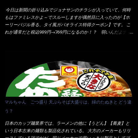
感・・・懐かしい～ 今回ダイソーのカレー用のスプーンを使って
全体に馴染ませるために、箸で麺と具を持ち上げて・・・ ええや
みたら、これが凄くうまくすくえるんだよねぇ～（このスプーン
今日は新聞の折り込みでジョナサンのチラシが入っていて、何時
ないかぁ～ モヤシが黒豆モヤシだから細身で熱を加えてもへた
当たりだね） 今回新作のグラタンを頂きましたが、まずまずの美
もはファミレスかよ～でスルーしますが偶然目に入ったのが【ホ
りづらい！（緑豆モヤシだと太くて熱加えるとダラーっとなるん
味しさとダイソーのカレースプーンの。すくい上げ力の良さを再
ーリーバジル香る、タイ風ガパオライス特得クーポン】です。 こ
だよ） それに細ストレート麺とモヤシが良いバランスで・・・
度認識できました。
れが通常だと税込989円→769円になるのか！？ 弱いんだよナァ
韮の緑と卵の黄色も相まって・・・映える...
～ それに使用期限は6/15迄となっていて・・・今日じゃん！！
そこで近くのお店へ・・・・ モーニング以外の通常メニューは、
10:30以降に提供されるので10:40頃に店内へ 私は基本的、どの店
に行っても同じメニュー同じ味のファミレスには行きません。 最
近は、ステーキガストに試しに行ったぐらいです。（肉が喰いた
くて） しかし最近のファミレスは合理化が進み、店員さんもフロ
ア担当は2人程度しか居ないんだよねぇ～ それに注文はタッチパ
ネル！！ 凄いよなぁ～ 20年位前は、フロア担当だけでも5人は
居たと思うけど・・・ 判らず店員さんを呼ぶピンポンを・・・ク
マルちゃん ごつ盛り 天ぷらそば大盛りは、緑のたぬきと どう違
ーポンなんだけどと伝えると、丁寧にタッチパネルで～と教えて
う？
くれたが、何故かタッチパネルがクーポンを受け付けない！！ 店
員さんも、アレー？といいながら私が受け付けますので・・・と
日本のカップ麺業界では、ラーメンの他に【うどん】【蕎麦】と
消えていった。 タッチパネルのやつ、安いのは嫌うんだな！？こ
いう日本古来の麺類も製品化されている。 大方のメーカーもリリ
のヤロー！ 待つ事暫し・・・10分は越えたと思うけど・・・出て