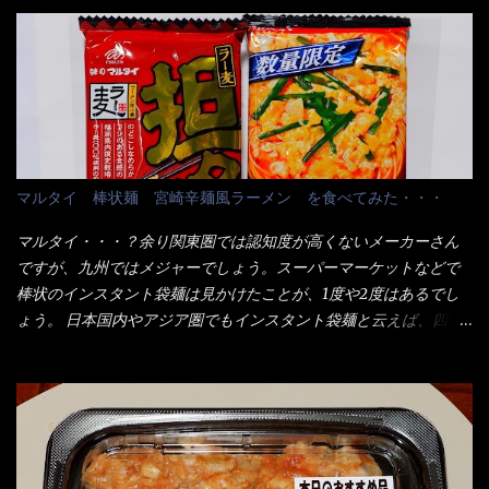
の男性が脇をサポートし最近は若い女性がオーダーや片付けを担
1280円と云った感じです。 で私は幾らで、メガドンキでゲットし
当している。 まずはこれを見て欲しい！ カウンターに置かれた＜
たかって？ それは非常に言いづらい・・・色々と各方面へ忖度し
お皿＞である。 直ぐに気づいたでしょう！ 何かキャベツが山じ
て、激安だったとだけ申し上げましょう。 早速1袋を大釜で茹で～
ゃないか！？ ハイ、山です。 これが標準なのです。 普通のとん
ハイ、約15分ほど茹で上げた状態です。 当家には、高齢者がいる
かつ屋のキャベツと比べたら、10人前ほどあるか？ 値段的には、
ので少し柔らかく・・・ 茹で上がった饂飩は、お店の饂飩に比べ
メイン（主流は1,000超）＋定食セット350円程と値段的には、そ
＜細い＞です。 どちらかと云えば、稲庭饂飩的な太さですね。 さ
れ程では安い訳でも無いが、客足が絶えない人気店である。 そん
てこれを、どの様に食べるか？ 長葱無かったので、玉葱を刻んで
なメニューのなかで、リーズナブルで頂ける＜映え＞るメニュー
マルタイ 棒状麺 宮崎辛麺風ラーメン を食べてみた・・・
八王子ラーメン風月見つけうどん！ 冷やし釜あげうどん～です。
が＜カツカレー＞だ！ これです。 当時1,000円税込だった
ラーメン丼に、冷水を軽く張って饂飩を盛り付け、お椀に昆布出
が・・・今も変わらないと思うけど・・・ これが出てくると、カ
マルタイ・・・？余り関東圏では認知度が高くないメーカーさん
汁つゆと長葱に山葵です。 これでツルツル～と頂きました。 良い
ウンター中からOH～と声が飛ぶ！ 写真は、キャベツ少なめでお願
ですが、九州ではメジャーでしょう。スーパーマーケットなどで
じゃないか～...
いしています。 皿のサイズは、直径30cmほどあります。 そこに
棒状のインスタント袋麺は見かけたことが、1度や2度はあるでし
ドカ盛のキャベツと御飯にカレーがかかっています。 カレーは辛
ょう。 日本国内やアジア圏でもインスタント袋麺と云えば、四角
く無く、食べやすいタイプです。 それじゃ～カツは、ハムカツ程
い形状になった乾麺が普通でしょう。マルタイでは＜棒状＞なの
度の薄さだろう？と思われるかもしれないが・・・違う！ チャー
です。 素麺や日本蕎麦などの乾麺と一緒ですね！ そんなマルタ
ンとした厚さのあるトンカツです。 それも揚げたての熱々です。
イ棒状ラーメンを、OKストアで見かけ思わず手に取って買い物篭
これを難なく完食出来なければ、漢では無い！と云っても過言で
へ 坦々まぜそばと＜数量限定＞宮崎辛麺風ラーメン オーッといき
はないだろう。 この他も、兎に角ボリューム満点で＜薄カツ＞と
なり私の胃袋をグサッと・・・・ 棒状インスタントラーメンの
呼ばれるメニューは、トンカツが2枚重ねて出てくるだ！ 1枚が薄
デビューが決まりました。 か・ら・め・ん・辛麺！ 宮崎辛麺は