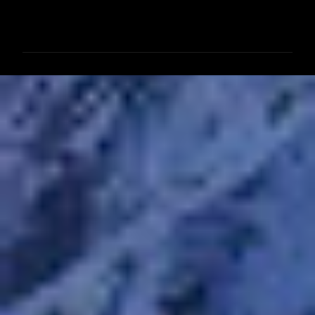
コ
メ
ン
ト