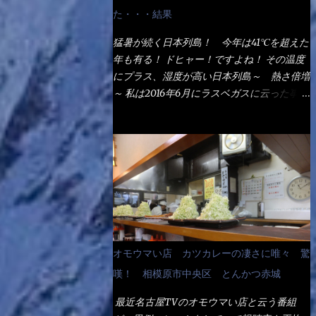
なるでしょう。 事前にググって調べたら、
た・・・結果
やっぱり＜湯無し＞注文は、裏注文方法とし
てあるらしい。 それと店員によっては、理
猛暑が続く日本列島！ 今年は41℃を超えた
解出来ない者も居るらしい云う事。 そこで
年も有る！ ドヒャー！ですよね！ その温度
ランチ混雑前に、行くのが店への配慮でもあ
にプラス、湿度が高い日本列島～ 熱さ倍増
る。 11:20 店内に入り・・・『釜揚げうど
～ 私は2016年6月にラスベガスに云った事が
ん得を湯ナシで！』と注文したら、近場にい
有るが・・・確かに暑いよ！ でもベタベタ
たオッサン店員はキョトンとした顔『湯な
感は無いし、美人も多かった！（これは関係
し？』（これだ全く理解していないな） す
無いね） 処で今日は何だ！？これです。 丸
ると茹で方の若い女性店員が『いい！い
亀 釜あげうどん！ 日本には、お中元とお
い！！』とオッサンを向こうへやった。 で
歳暮という古来からの風習がある。 お中元
サッサと、木桶を用意してうどんだけ入れて
は、丁度お盆の夏場に日頃お世話になってい
出して来ました。 な～るほど、この事
る方への＜ご挨拶＞としての贈り物の習慣で
か・・・ で今日の2021年後半1回目のサラメ
す。 今では、大分廃れてしまっているか
シです。 見事に木桶には湯が入っていな
と・・・小生もお中元やお歳暮など送った事
オモウマい店 カツカレーの凄さに唯々 驚
い、UDONだけです。 しかし、この木桶デ
は無い！（キッパリ） まぁ～この慣習が残
カイなぁ～ 試したいこと残りの1つが＜得＞
嘆！ 相模原市中央区 とんかつ赤城
っているのは、官公庁や超大手企業戦士（昇
サイズを食べられるか？である。 前回も、
進目的）などの世界でしょう。 要は、ゴマ
最近名古屋TVのオモウマい店と云う番組
大しか食べていないからね、得がどれくらい
スリ・・・てな感じかな。 丸亀製麺と云え