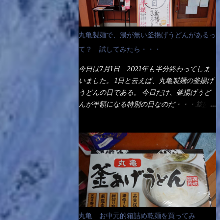
丸亀製麺で、湯が無い釜揚げうどんがあるっ
て？ 試してみたら・・・
今日は7月1日 2021年も半分終わってしま
いました。 1日と云えば、丸亀製麺の釜揚げ
うどんの日である。 今日だけ、釜揚げうど
んが半額になる特別の日なのだ・・・並盛
290円→140円になるんだよ。大400円だっ
て200円になるんだゾ！ でも今日は試した
いことが2つある！ 1つめは釜揚げうどんの
湯が無い注文が通るか？ 釜揚げうどんは、
木の桶に茹で湯と共に＜うどん＞が泳いでる
～ でもコレって食べきるまで湯に浸かって
いるわけで、最初と最後では麺の固さという
かコシが違う！ だったら湯なんか要らない
じゃん！ 茹で上げ直後の麺だけいいよ！と
丸亀 お中元的箱詰め乾麺を買ってみ