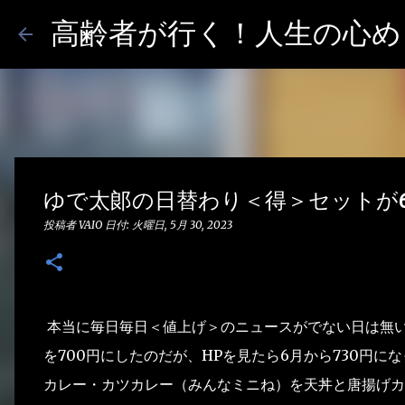
高齢者が行く！人生の心めし
ゆで太郞の日替わり＜得＞セットが6
投稿者
VAIO
日付:
火曜日, 5月 30, 2023
本当に毎日毎日＜値上げ＞のニュースがでない日は無い
を700円にしたのだが、HPを見たら6月から730円
カレー・カツカレー（みんなミニね）を天丼と唐揚げカ