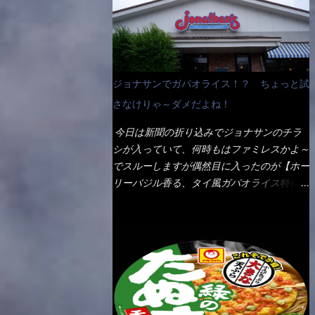
なんて見慣れないからねぇ～（コストがかか
ペディアから・・・そうだろうな～笑 電子
る） 袋の裏側を見ると、韮とか卵の用意を
レンジで弱めのワット（小生は500Wで3分
勧めている。 それなばらと冷蔵庫にあっ
程度）温めてテーブルへ これ店舗の調理場
た、黒豆モヤシ・韮・生卵を用意しました。
で、製造しているけど考えるに大き目のオー
まず鍋1で湯を沸かし、麺を茹でる！ 小鍋
ブン皿で焼いて、大凡の目安で小分けにして
ジョナサンでガパオライス！？ ちょっと試
で別に湯を沸かし卵を溶きながら投入～ 次
いるようで、パックをよーく見たら表面のチ
にモヤシを入れて、粉末スープを投入！！
さなけりゃ～ダメだよね！
ーズの乗り具合に結構な差が出ていた・・・
それと韮の根本の固い部分もね！ 麺が茹で
チーズに焦げ目が付いているのを、しっかり
今日は新聞の折り込みでジョナサンのチラ
上がったら、丼へ入れてから小鍋のスープを
確認し買うことをオススメします。（取り分
シが入っていて、何時もはファミレスかよ～
丼の中へ 最後に小鍋の具を上にかけ、韮の
け量にも若干有り差がでてるだろう） 早速
でスルーしますが偶然目に入ったのが【ホー
葉の部分をドサッと乗せて調味油を入れて完
タバスコを振りかけて食べてみると・・・結
リーバジル香る、タイ風ガパオライス特得ク
成です。 どうでしょう？ 見た目 Goodデ
構美味しいよ！ 久しぶりだな～ホワイトソ
ーポン】です。 これが通常だと税込989円
ザイン賞じゃない！？ 笑 マルタイのHPを
ースとマカロニの絡まった食感・・・懐かし
→769円になるのか！？ 弱いんだよナァ
見ると・・・（引用） めんは、ノンフラ
い～ 今回ダイソーのカレー用のスプーンを
～ それに使用期限は6/15迄となってい
イ・ノンスチーム製法で仕上げた、生めんに
使ってみたら、これが凄くうまくすくえるん
て・・・今日じゃん！！ そこで近くのお店
近い風味のストレートめんです。 豚の旨味
だよねぇ～（このスプーン当たりだね） 今
へ・・・・ モーニング以外の通常メニュー
に数種類の唐辛子、ニンニクを加えた辛さと
回新作のグラタンを頂きましたが、まずまず
は、10:30以降に提供されるので10:40頃に店
コクが凝縮された醤油ベースのスープです。
の美味しさとダイソーのカレースプーンの。
内へ 私は基本的、どの店に行っても同じメ
調味油に赤ラー油とごま油を使用することに
すくい上げ力の良さを再度認識できました。