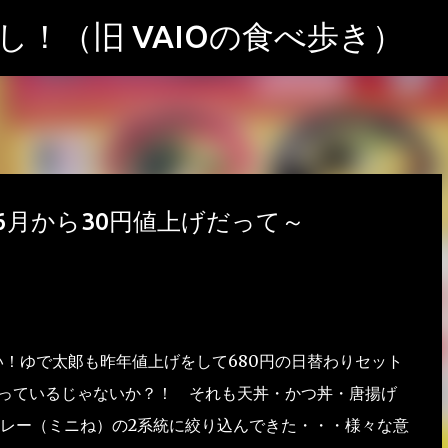
スキップしてメイン コンテンツに移動
！（旧 VAIOの食べ歩き）
月から30円値上げだって～
！ゆで太郞も昨年値上げをして680円の日替わりセット
になっているじゃないか？！ それも天丼・かつ丼・唐揚げ
レー（ミニね）の2系統に絞り込んできた・・・様々な意