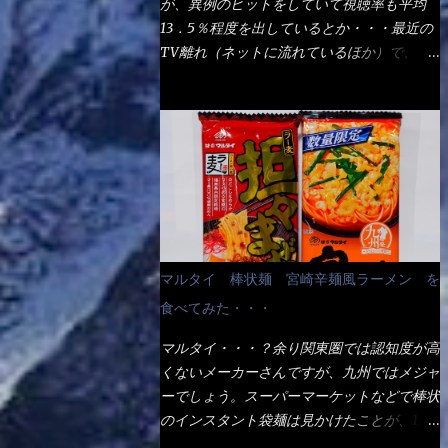
が、異例のヒットをしていて視聴率も平均
の満腹度になるのか？ この得サイズの木桶
ば、大阪誕生→全国区（北海道と沖縄は？）
13．5％程度を出しているとか・・・最近の
は、銭湯で使う洗い桶サイズだなぁ～ この
へ広がった、讃岐饂飩チェーン店大手といっ
TV離れ（ネットに流れているほか）で、こ
木桶サイズに、満々と湯が注がれていたら食
ても過言では無いでしょう。 各店舗で、毎
の数字を出すのは凄いと思う。 相模原市に
べ進むうちに、麺が伸びてしまうだろう。
日饂飩を打っているので饂飩好きの方には店
もあるのか？ と過去を思い出したら・・・
これなら茹で上がった直後のままで、食べ進
舗に寄って違う！と云う人も居るらしい・・
あった！ とんかつ赤城！ 老齢の女性がメ
められるじゃないか！ 別皿で、葱と天かす
そんな大手讃岐饂飩チェーン店と関係がある
インで調理場を仕切、老齢の男性が脇をサポ
を満タンに用意して、山葵も2つ。 それに湯
のか？ 箱詰め乾麺！ このパッケージから
ートし最近は若い女性がオーダーや片付けを
が無い利点として、汁が薄まらない！ これ
すれば、間違いなく贈答用目的でしょう。
担当している。 まずはこれを見て欲しい！
だよ、これ！！ 湯があると、うどんと共に
そんな贈答用箱詰め饂飩・・・またもやメガ
カウンターに置かれた＜お皿＞である。 直
汁の方へ湯までも入ってしまう。つまりラー
ドンキで発見し購入！ 中身は、この様な状
ぐに気づいたでしょう！ 何かキャベツが山
メンの麺にスープが絡む現象ですな。 結
態です。 乾麺の束が6束／一パックになって
じゃないか！？ ハイ、山です。 これが標
局、伸びずに汁も薄らむこともなく・・最後
マルタイ 棒状麺 宮崎辛麺風ラーメン を
おり、それが3袋入りです。 18束入りという
準なのです。 普通のとんかつ屋のキャベツ
の方で＜だし汁＞を少し追加しました。 腹
わけですね！900ｇの容量となり、1束／50
食べてみた・・・
と比べたら、10人前ほどあるか？ 値段的に
イッパイだけど、得サイズは全てお腹の中へ
ｇです。 実売は、楽天で1980円・・・
は、メイン（主流は1,000超）＋定食セット
収まったし満足達成度100％ 苦しいと云う事
マルタイ・・・？余り関東圏では認知度が高
Amazonで1280円と云った感じです。 で私
350円程と値段的には、それ程では安い訳で
も無いな！ まだ鶏天1個位は入りそうだ
くないメーカーさんですが、九州ではメジャ
は幾らで、メガドンキでゲットしたかって？
も無いが、客足が絶えない人気店である。
ね。 と云う事で、今回＜釜揚げうどんの湯
ーでしょう。スーパーマーケットなどで棒状
それは非常に言いづらい・・・色々と各方面
そんなメニューのなかで、リーズナブルで頂
無し＞を試したら、確...
のインスタント袋麺は見かけたことが、1度
へ忖度して、激安だったとだけ申し上げまし
ける＜映え＞るメニューが＜カツカレー＞
や2度はあるでしょう。 日本国内やアジア圏