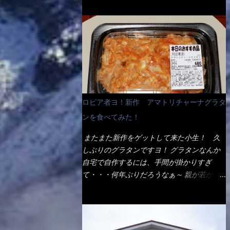
ょう。 早速1袋を大釜で茹で～ ハイ、約15分
だ！ これです。 当時1,000円税込だった
でもインスタント袋麺と云えば、四角い形状
ほど茹で上げた状態です。 当家には、高齢
が・・・今も変わらないと思うけど・・・
になった乾麺が普通でしょう。マルタイでは
者がいるので少し柔らかく・・・ 茹で上が
これが出てくると、カウンター中からOH～
＜棒状＞なのです。 素麺や日本蕎麦などの
った饂飩は、お店の饂飩に比べ＜細い＞で
と声が飛ぶ！ 写真は、キャベツ少なめでお
乾麺と一緒ですね！ そんなマルタイ棒状ラ
す。 どちらかと云えば、稲庭饂飩的な太さ
願いしています。 皿のサイズは、直径30cm
ーメンを、OKストアで見かけ思わず手に取
ですね。 さてこれを、どの様に食べるか？
ほどあります。 そこにドカ盛のキャベツと
って買い物篭へ 坦々まぜそばと＜数量限定
長葱無かったので、玉葱を刻んで八王子ラー
御飯にカレーがかかっています。 カレーは
＞宮崎辛麺風ラーメン オーッといきなり私
メン風月見つけうどん！ 冷やし釜あげうど
辛く無く、食べやすいタイプです。 それじ
の胃袋をグサッと・・・・ 棒状インスタン
ん～です。 ラーメン丼に、冷水を軽く張っ
ロピア者ヨ！新作 アマトリチャーナグラタ
ゃ～カツは、ハムカツ程度の薄さだろう？と
トラーメンのデビューが決まりました。
て饂飩を盛り付け、お椀に昆布出汁つゆと長
思われるかもしれないが・・・違う！ チャ
ンを食べてみた！
か・ら・め・ん・辛麺！ 宮崎辛麺はチャル
葱に山葵です。 これでツルツル～と頂きま
ーンとした厚さのあるトンカツです。 それ
メラや日清からも出されている、辛口のラー
した。 良いじゃないか～...
またまた新作をゲットして来た小生！ 久
も揚げたての熱々です。 これを難なく完食
メンじゃん！！ 酸っぱくしたら、酸辣湯
しぶりのグラタンですヨ！ グラタンなんか
出来なければ、漢では無い！と云っても過言
麺？なんてね。 よし今日のサラメシは、宮
自宅で自作するには、手間が掛かりすぎ
ではないだろう。 この他も、兎に角ボリュ
崎辛麺にしよう！ それではまず袋を開ける
て・・・何年ぶりだろうなぁ～ 親が若かり
ーム満点で＜薄カツ＞と呼ばれるメニュー
と・・・ なんだか紙に巻かれた棒状の麺が
し頃、偶に作っていたなぁ～ アマトリチャ
は、トンカツが2枚重ねて出てくるだ！ 1枚
二束、調味油と粉末スープ！ やはり見慣れ
ーナ？ 何だそれ？？調べると、イタリア語
が薄いから、2枚乗せにしたらしいけ
ない姿・・・何だかチョッと高級感的
らしくパスタソースだって～ トマトソース
ど・・・
な・・・だって透明なトレイに並んだ棒状麺
らしいですよ！ 何処からの情報？ ウィキ