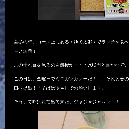
墓参の時、コース上にある＜ゆで太郞＞でランチを食べ
～と訪問！
この垂れ幕を見るのも最後か・・・700円と書かれて
この日は、金曜日でミニカツカレーだ！！ それと春の
口へ提出！『そばは冷やしでお願いします』
そうして呼ばれて出て来た、ジャジャジャ～ン！！