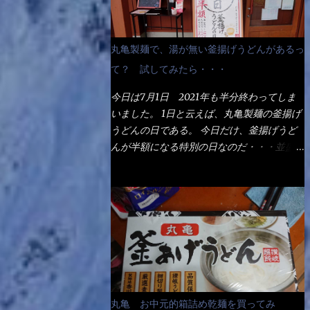
丸亀製麺で、湯が無い釜揚げうどんがあるっ
て？ 試してみたら・・・
今日は7月1日 2021年も半分終わってしま
いました。 1日と云えば、丸亀製麺の釜揚げ
うどんの日である。 今日だけ、釜揚げうど
んが半額になる特別の日なのだ・・・並盛
290円→140円になるんだよ。大400円だっ
て200円になるんだゾ！ でも今日は試した
いことが2つある！ 1つめは釜揚げうどんの
湯が無い注文が通るか？ 釜揚げうどんは、
木の桶に茹で湯と共に＜うどん＞が泳いでる
～ でもコレって食べきるまで湯に浸かって
いるわけで、最初と最後では麺の固さという
かコシが違う！ だったら湯なんか要らない
じゃん！ 茹で上げ直後の麺だけいいよ！と
丸亀 お中元的箱詰め乾麺を買ってみ