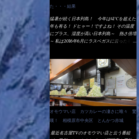
なるでしょう。 事前にググって調べたら、
た・・・結果
やっぱり＜湯無し＞注文は、裏注文方法とし
てあるらしい。 それと店員によっては、理
猛暑が続く日本列島！ 今年は41℃を超えた
解出来ない者も居るらしい云う事。 そこで
年も有る！ ドヒャー！ですよね！ その温度
ランチ混雑前に、行くのが店への配慮でもあ
にプラス、湿度が高い日本列島～ 熱さ倍増
る。 11:20 店内に入り・・・『釜揚げうど
～ 私は2016年6月にラスベガスに云った事が
ん得を湯ナシで！』と注文したら、近場にい
有るが・・・確かに暑いよ！ でもベタベタ
たオッサン店員はキョトンとした顔『湯な
感は無いし、美人も多かった！（これは関係
し？』（これだ全く理解していないな） す
無いね） 処で今日は何だ！？これです。 丸
ると茹で方の若い女性店員が『いい！い
亀 釜あげうどん！ 日本には、お中元とお
い！！』とオッサンを向こうへやった。 で
歳暮という古来からの風習がある。 お中元
サッサと、木桶を用意してうどんだけ入れて
は、丁度お盆の夏場に日頃お世話になってい
出して来ました。 な～るほど、この事
る方への＜ご挨拶＞としての贈り物の習慣で
か・・・ で今日の2021年後半1回目のサラメ
す。 今では、大分廃れてしまっているか
シです。 見事に木桶には湯が入っていな
と・・・小生もお中元やお歳暮など送った事
オモウマい店 カツカレーの凄さに唯々 驚
い、UDONだけです。 しかし、この木桶デ
は無い！（キッパリ） まぁ～この慣習が残
カイなぁ～ 試したいこと残りの1つが＜得＞
嘆！ 相模原市中央区 とんかつ赤城
っているのは、官公庁や超大手企業戦士（昇
サイズを食べられるか？である。 前回も、
進目的）などの世界でしょう。 要は、ゴマ
最近名古屋TVのオモウマい店と云う番組
大しか食べていないからね、得がどれくらい
スリ・・・てな感じかな。 丸亀製麺と云え