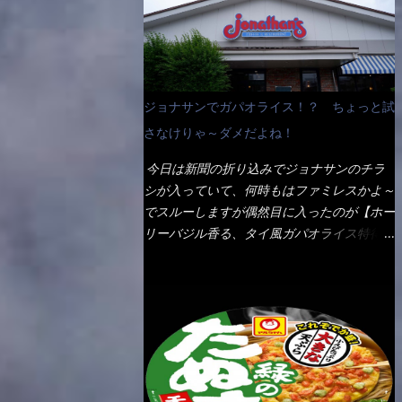
なんて見慣れないからねぇ～（コストがかか
ペディアから・・・そうだろうな～笑 電子
る） 袋の裏側を見ると、韮とか卵の用意を
レンジで弱めのワット（小生は500Wで3分
勧めている。 それなばらと冷蔵庫にあっ
程度）温めてテーブルへ これ店舗の調理場
た、黒豆モヤシ・韮・生卵を用意しました。
で、製造しているけど考えるに大き目のオー
まず鍋1で湯を沸かし、麺を茹でる！ 小鍋
ブン皿で焼いて、大凡の目安で小分けにして
ジョナサンでガパオライス！？ ちょっと試
で別に湯を沸かし卵を溶きながら投入～ 次
いるようで、パックをよーく見たら表面のチ
にモヤシを入れて、粉末スープを投入！！
さなけりゃ～ダメだよね！
ーズの乗り具合に結構な差が出ていた・・・
それと韮の根本の固い部分もね！ 麺が茹で
チーズに焦げ目が付いているのを、しっかり
今日は新聞の折り込みでジョナサンのチラ
上がったら、丼へ入れてから小鍋のスープを
確認し買うことをオススメします。（取り分
シが入っていて、何時もはファミレスかよ～
丼の中へ 最後に小鍋の具を上にかけ、韮の
け量にも若干有り差がでてるだろう） 早速
でスルーしますが偶然目に入ったのが【ホー
葉の部分をドサッと乗せて調味油を入れて完
タバスコを振りかけて食べてみると・・・結
リーバジル香る、タイ風ガパオライス特得ク
成です。 どうでしょう？ 見た目 Goodデ
構美味しいよ！ 久しぶりだな～ホワイトソ
ーポン】です。 これが通常だと税込989円
ザイン賞じゃない！？ 笑 マルタイのHPを
ースとマカロニの絡まった食感・・・懐かし
→769円になるのか！？ 弱いんだよナァ
見ると・・・（引用） めんは、ノンフラ
い～ 今回ダイソーのカレー用のスプーンを
～ それに使用期限は6/15迄となってい
イ・ノンスチーム製法で仕上げた、生めんに
使ってみたら、これが凄くうまくすくえるん
て・・・今日じゃん！！ そこで近くのお店
近い風味のストレートめんです。 豚の旨味
だよねぇ～（このスプーン当たりだね） 今
へ・・・・ モーニング以外の通常メニュー
に数種類の唐辛子、ニンニクを加えた辛さと
回新作のグラタンを頂きましたが、まずまず
は、10:30以降に提供されるので10:40頃に店
コクが凝縮された醤油ベースのスープです。
の美味しさとダイソーのカレースプーンの。
内へ 私は基本的、どの店に行っても同じメ
調味油に赤ラー油とごま油を使用することに
すくい上げ力の良さを再度認識できました。