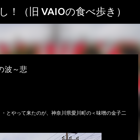
スキップしてメイン コンテンツに移動
！（旧 VAIOの食べ歩き）
の波～悲
・・とやって来たのが、神奈川県愛川町の＜味噌の金子二