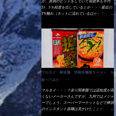
が、異例のヒットをしていて視聴率も平均
の満腹度になるのか？ この得サイズの木桶
ば、大阪誕生→全国区（北海道と沖縄は？）
13．5％程度を出しているとか・・・最近の
は、銭湯で使う洗い桶サイズだなぁ～ この
へ広がった、讃岐饂飩チェーン店大手といっ
TV離れ（ネットに流れているほか）で、こ
木桶サイズに、満々と湯が注がれていたら食
ても過言では無いでしょう。 各店舗で、毎
の数字を出すのは凄いと思う。 相模原市に
べ進むうちに、麺が伸びてしまうだろう。
日饂飩を打っているので饂飩好きの方には店
もあるのか？ と過去を思い出したら・・・
これなら茹で上がった直後のままで、食べ進
舗に寄って違う！と云う人も居るらしい・・
あった！ とんかつ赤城！ 老齢の女性がメ
められるじゃないか！ 別皿で、葱と天かす
そんな大手讃岐饂飩チェーン店と関係がある
インで調理場を仕切、老齢の男性が脇をサポ
を満タンに用意して、山葵も2つ。 それに湯
のか？ 箱詰め乾麺！ このパッケージから
ートし最近は若い女性がオーダーや片付けを
が無い利点として、汁が薄まらない！ これ
すれば、間違いなく贈答用目的でしょう。
担当している。 まずはこれを見て欲しい！
だよ、これ！！ 湯があると、うどんと共に
そんな贈答用箱詰め饂飩・・・またもやメガ
カウンターに置かれた＜お皿＞である。 直
汁の方へ湯までも入ってしまう。つまりラー
ドンキで発見し購入！ 中身は、この様な状
ぐに気づいたでしょう！ 何かキャベツが山
メンの麺にスープが絡む現象ですな。 結
態です。 乾麺の束が6束／一パックになって
じゃないか！？ ハイ、山です。 これが標
局、伸びずに汁も薄らむこともなく・・最後
マルタイ 棒状麺 宮崎辛麺風ラーメン を
おり、それが3袋入りです。 18束入りという
準なのです。 普通のとんかつ屋のキャベツ
の方で＜だし汁＞を少し追加しました。 腹
わけですね！900ｇの容量となり、1束／50
食べてみた・・・
と比べたら、10人前ほどあるか？ 値段的に
イッパイだけど、得サイズは全てお腹の中へ
ｇです。 実売は、楽天で1980円・・・
は、メイン（主流は1,000超）＋定食セット
収まったし満足達成度100％ 苦しいと云う事
マルタイ・・・？余り関東圏では認知度が高
Amazonで1280円と云った感じです。 で私
350円程と値段的には、それ程では安い訳で
も無いな！ まだ鶏天1個位は入りそうだ
くないメーカーさんですが、九州ではメジャ
は幾らで、メガドンキでゲットしたかって？
も無いが、客足が絶えない人気店である。
ね。 と云う事で、今回＜釜揚げうどんの湯
ーでしょう。スーパーマーケットなどで棒状
それは非常に言いづらい・・・色々と各方面
そんなメニューのなかで、リーズナブルで頂
無し＞を試したら、確...
のインスタント袋麺は見かけたことが、1度
へ忖度して、激安だったとだけ申し上げまし
ける＜映え＞るメニューが＜カツカレー＞
や2度はあるでしょう。 日本国内やアジア圏