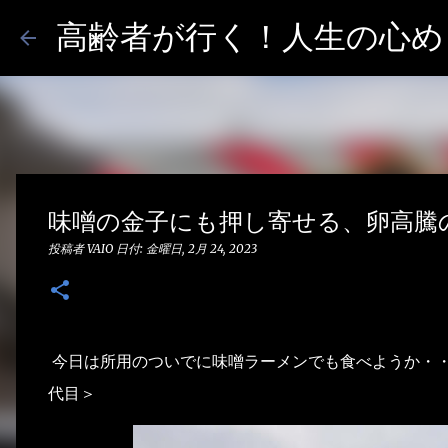
高齢者が行く！人生の心めし
味噌の金子にも押し寄せる、卵高騰
投稿者
VAIO
日付:
金曜日, 2月 24, 2023
今日は所用のついでに味噌ラーメンでも食べようか・
代目＞