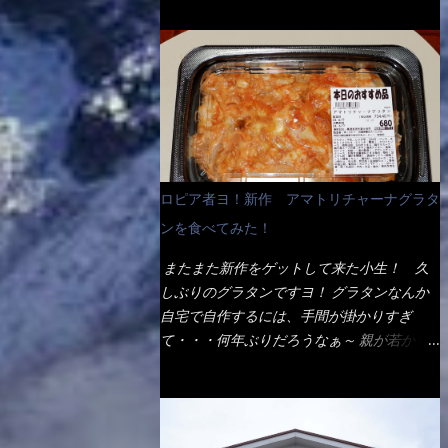
ょう。 早速1袋を大釜で茹で～ ハイ、約15分
だ！ これです。 当時1,000円税込だった
でもインスタント袋麺と云えば、四角い形状
ほど茹で上げた状態です。 当家には、高齢
が・・・今も変わらないと思うけど・・・
になった乾麺が普通でしょう。マルタイでは
者がいるので少し柔らかく・・・ 茹で上が
これが出てくると、カウンター中からOH～
＜棒状＞なのです。 素麺や日本蕎麦などの
った饂飩は、お店の饂飩に比べ＜細い＞で
と声が飛ぶ！ 写真は、キャベツ少なめでお
乾麺と一緒ですね！ そんなマルタイ棒状ラ
す。 どちらかと云えば、稲庭饂飩的な太さ
願いしています。 皿のサイズは、直径30cm
ーメンを、OKストアで見かけ思わず手に取
ですね。 さてこれを、どの様に食べるか？
ほどあります。 そこにドカ盛のキャベツと
って買い物篭へ 坦々まぜそばと＜数量限定
長葱無かったので、玉葱を刻んで八王子ラー
御飯にカレーがかかっています。 カレーは
＞宮崎辛麺風ラーメン オーッといきなり私
メン風月見つけうどん！ 冷やし釜あげうど
辛く無く、食べやすいタイプです。 それじ
の胃袋をグサッと・・・・ 棒状インスタン
ん～です。 ラーメン丼に、冷水を軽く張っ
ロピア者ヨ！新作 アマトリチャーナグラタ
ゃ～カツは、ハムカツ程度の薄さだろう？と
トラーメンのデビューが決まりました。
て饂飩を盛り付け、お椀に昆布出汁つゆと長
思われるかもしれないが・・・違う！ チャ
ンを食べてみた！
か・ら・め・ん・辛麺！ 宮崎辛麺はチャル
葱に山葵です。 これでツルツル～と頂きま
ーンとした厚さのあるトンカツです。 それ
メラや日清からも出されている、辛口のラー
した。 良いじゃないか～...
またまた新作をゲットして来た小生！ 久
も揚げたての熱々です。 これを難なく完食
メンじゃん！！ 酸っぱくしたら、酸辣湯
しぶりのグラタンですヨ！ グラタンなんか
出来なければ、漢では無い！と云っても過言
麺？なんてね。 よし今日のサラメシは、宮
自宅で自作するには、手間が掛かりすぎ
ではないだろう。 この他も、兎に角ボリュ
崎辛麺にしよう！ それではまず袋を開ける
て・・・何年ぶりだろうなぁ～ 親が若かり
ーム満点で＜薄カツ＞と呼ばれるメニュー
と・・・ なんだか紙に巻かれた棒状の麺が
し頃、偶に作っていたなぁ～ アマトリチャ
は、トンカツが2枚重ねて出てくるだ！ 1枚
二束、調味油と粉末スープ！ やはり見慣れ
ーナ？ 何だそれ？？調べると、イタリア語
が薄いから、2枚乗せにしたらしいけ
ない姿・・・何だかチョッと高級感的
らしくパスタソースだって～ トマトソース
ど・・・
な・・・だって透明なトレイに並んだ棒状麺
らしいですよ！ 何処からの情報？ ウィキ