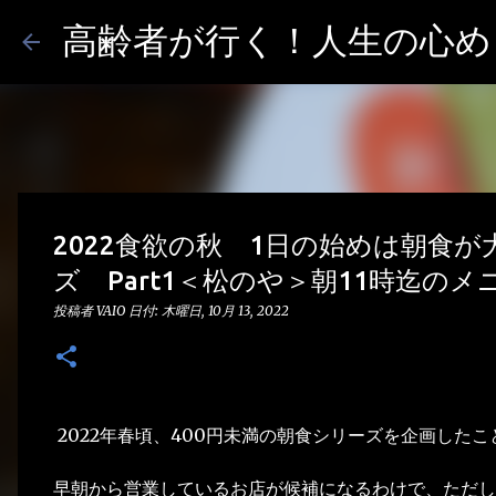
高齢者が行く！人生の心めし
2022食欲の秋 1日の始めは朝食
ズ Part1＜松のや＞朝11時迄のメ
投稿者
VAIO
日付:
木曜日, 10月 13, 2022
2022年春頃、400円未満の朝食シリーズを企画したこ
早朝から営業しているお店が候補になるわけで、ただし