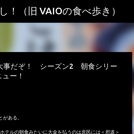
スキップしてメイン コンテンツに移動
！（旧 VAIOの食べ歩き）
が大事だぞ！ シーズン2 朝食シリー
ニュー！
とがある。
ホテルの朝食みたいに大金を払うのは庶民には＜邪道＞