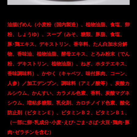
油揚げめん（小麦粉（国内製造）、植物油脂、食塩、卵
粉、しょうゆ）、スープ（みそ、糖類、豚脂、食塩、
豚･鶏エキス、デキストリン、香辛料、たん白加水分解
物、香味油、植物油脂、酵母エキス、とろみ粉末（でん
粉、デキストリン、植物油脂）、ねぎ、ホタテエキス、
香味調味料）、かやく（キャベツ、味付豚肉、コーン、
人参）／加工デンプン、調味料（アミノ酸等）、炭酸カ
ルシウム、かんすい、カラメル色素、香料、炭酸マグネ
シウム、増粘多糖類、乳化剤、カロチノイド色素、酸化
防止剤（ビタミンＥ）、ビタミンＢ２、ビタミンＢ１、
（一部に卵･乳成分･小麦･えび･ごま･さば･大豆･鶏肉･豚
肉･ゼラチンを含む）