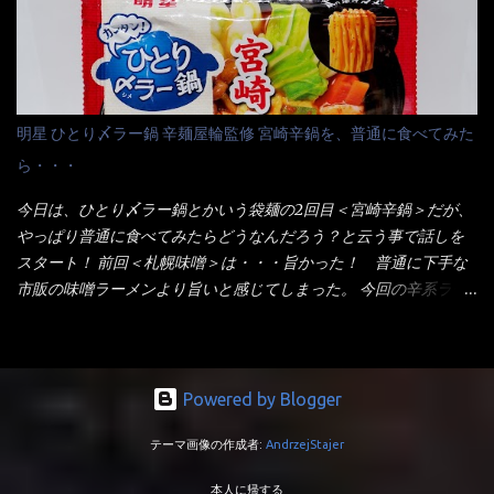
へ内容物を全て移すのと同時に、スープも満遍なく全体に行き渡
品揃えも上じゃん！ だって話題性の無いのを食べても・・・しょ
させる。 箸で麺から移動させ、具とスープは最後に移すとこうな
うが無いじゃん！ 日本で話題性が無いのに、外国の人には尚更ね
りました。 良い感じではないか！ やはり一部粉末スープが縦型
ぇ～ 袋麺と云えば【サッポロ一番】と云われる程だが、10年位前
カップの壁面に残っていたので、ぜーんぶ箸等で落としてホワイ
に革新的な袋麺が出た！ それは『マルちゃん正麺』と云われる商
トカップへ。 まずは麺を見ると、カップヌードルとしては太く平
品！！ 生麺感覚～と大御所俳優の役所広司を起用したCMで一躍
明星 ひとり〆ラー鍋 辛麺屋輪監修 宮崎辛鍋を、普通に食べてみた
打ちで縮れてます。 ■蒙古タンメン中本の麺 蒙古タンメンの方
有名になりTOPに・・・その後ライバルとして日清から【ラ王】
ら・・・
は、やはり太く平打ちですが麺の厚みがあるような・・・ 食感
がリリース！つまり今回の【日清のラーメン屋さん】は、袋麺と
は、どちらも柔らかいと感じは同じ。 湯に戻りやすい特性が強
しては廉価版のポジション・・・ 事実ラ王は、HPでは別扱い！
今日は、ひとり〆ラー鍋とかいう袋麺の2回目＜宮崎辛鍋＞だが、
いのね。 箸で持ち上げた状態は・・・ ■カップヌードル激辛味噌 ■
本品なんか出前一丁などと一緒くたの扱い。 袋麺はスープは粉末
やっぱり普通に食べてみたらどうなんだろう？と云う事で話しを
蒙古タンメン中本カップ どちらも箸で持ち上げた感じは、重
スープが主流でしょう！？だから味は・・・イマイチ（小生感
スタート！ 前回＜札幌味噌＞は・・・旨かった！ 普通に下手な
い！ そう湯を吸って伸びたような麺と云っていいかもしれな
覚）と云うのが評価です。 正直現在のインスタント麺では、最先
市販の味噌ラーメンより旨いと感じてしまった。 今回の辛系ラー
い。 多分麺は、厚みとストレートか...
端の麺と味はカップ麺と云えるでしょう。 もち麺は、油揚げ麺な
メンは、宮崎辛麺！！ これはどうなんだろう？ メーカーHPを見
んて・・・フリーズドライですよ！ ラ王味噌はカロリー
ると・・・ 家庭での再現が難しい人気ラーメン店の味を楽しめる
332kcal！ ラーメン屋さん札幌みそは393kcal！！ 60kcalも違う
おひとり用鍋の素です。辛麺屋輪をイメージした唐辛子の辛みと
ヨ～ でも熊が＼買ってね！／と泣いているから・・・買いまし
旨みが染み出たスープに鍋によく合う麺が付いて〆まで楽しめま
Powered by Blogger
た。 それじゃ～食べましょうか！ トッピングは生憎とモヤシの
す。 宮崎を中心に全国に店を構える人気店。唐辛子の辛みと旨み
在庫が無いため・・・キャベツだ！鍋に湯を沸かしキャベツをボ
テーマ画像の作成者:
AndrzejStajer
が溶け出たスープと、麺にからむ粗い唐辛子がくせになる味わ
イル・・・柔らかくしないとね！ 早速袋を開封してみると・・・
い。 原材料名 めん（小麦粉（国内製造）、でん粉、食塩、植物油
私の記憶が確かなら・・・（料理お鉄人MC風に）以前の麺は白ぽ
本人に帰する