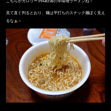
こちらがカロリー394kcalの辛味噌ラーメンね！
見て直ぐ判るとおり、麺は平打ちのスナック麺ぽく見え
るなぁ～