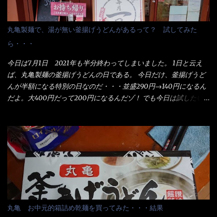
丸亀製麺で、湯が無い釜揚げうどんがあるって？ 試してみた
ら・・・
今日は7月1日 2021年も半分終わってしまいました。 1日と云え
ば、丸亀製麺の釜揚げうどんの日である。 今日だけ、釜揚げうど
んが半額になる特別の日なのだ・・・並盛290円→140円になるん
だよ。大400円だって200円になるんだゾ！ でも今日は試したい
ことが2つある！ 1つめは釜揚げうどんの湯が無い注文が通る
か？ 釜揚げうどんは、木の桶に茹で湯と共に＜うどん＞が泳い
でる～ でもコレって食べきるまで湯に浸かっているわけで、最
初と最後では麺の固さというかコシが違う！ だったら湯なんか要
らないじゃん！ 茹で上げ直後の麺だけいいよ！となるでしょ
う。 事前にググって調べたら、やっぱり＜湯無し＞注文は、裏注
文方法としてあるらしい。 それと店員によっては、理解出来ない
者も居るらしい云う事。 そこでランチ混雑前に、行くのが店への
配慮でもある。 11:20 店内に入り・・・『釜揚げうどん得を湯ナ
丸亀 お中元的箱詰め乾麺を買ってみた・・・結果
シで！』と注文したら、近場にいたオッサン店員はキョトンとし