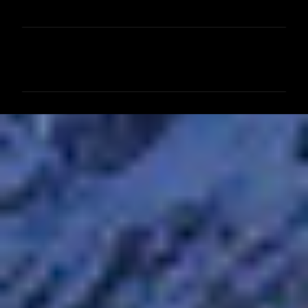
コ
メ
ン
ト