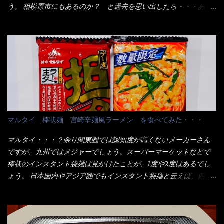
は入りそうだね。 と云う事で、今回＜釜揚げうどんの湯無し＞を
この様な状態です。 乾麺の束が6束／一パックになっており、それ
う。 相模原市にもあるのか？ と過去を思い出したら・・・あっ
試したら、確...
が3袋入りです。 18束入りというわけですね！900ｇの容量とな
た！ とんかつ赤城！ 老齢の女性がメインで調理場を仕切、老齢
り、1束／50ｇです。 実売は、楽天で1980円・・・Amazonで
の男性が脇をサポートし最近は若い女性がオーダーや片付けを担
1280円と云った感じです。 で私は幾らで、メガドンキでゲットし
当している。 まずはこれを見て欲しい！ カウンターに置かれた＜
たかって？ それは非常に言いづらい・・・色々と各方面へ忖度し
お皿＞である。 直ぐに気づいたでしょう！ 何かキャベツが山じ
て、激安だったとだけ申し上げましょう。 早速1袋を大釜で茹で～
ゃないか！？ ハイ、山です。 これが標準なのです。 普通のとん
ハイ、約15分ほど茹で上げた状態です。 当家には、高齢者がいる
かつ屋のキャベツと比べたら、10人前ほどあるか？ 値段的には、
ので少し柔らかく・・・ 茹で上がった饂飩は、お店の饂飩に比べ
メイン（主流は1,000超）＋定食セット350円程と値段的には、そ
＜細い＞です。 どちらかと云えば、稲庭饂飩的な太さですね。 さ
れ程では安い訳でも無いが、客足が絶えない人気店である。 そん
てこれを、どの様に食べるか？ 長葱無かったので、玉葱を刻んで
なメニューのなかで、リーズナブルで頂ける＜映え＞るメニュー
マルタイ 棒状麺 宮崎辛麺風ラーメン を食べてみた・・・
八王子ラーメン風月見つけうどん！ 冷やし釜あげうどん～です。
が＜カツカレー＞だ！ これです。 当時1,000円税込だった
ラーメン丼に、冷水を軽く張って饂飩を盛り付け、お椀に昆布出
が・・・今も変わらないと思うけど・・・ これが出てくると、カ
マルタイ・・・？余り関東圏では認知度が高くないメーカーさん
汁つゆと長葱に山葵です。 これでツルツル～と頂きました。 良い
ウンター中からOH～と声が飛ぶ！ 写真は、キャベツ少なめでお願
ですが、九州ではメジャーでしょう。スーパーマーケットなどで
じゃないか～...
いしています。 皿のサイズは、直径30cmほどあります。 そこに
棒状のインスタント袋麺は見かけたことが、1度や2度はあるでし
ドカ盛のキャベツと御飯にカレーがかかっています。 カレーは辛
ょう。 日本国内やアジア圏でもインスタント袋麺と云えば、四角
く無く、食べやすいタイプです。 それじゃ～カツは、ハムカツ程
い形状になった乾麺が普通でしょう。マルタイでは＜棒状＞なの
度の薄さだろう？と思われるかもしれないが・・・違う！ チャー
です。 素麺や日本蕎麦などの乾麺と一緒ですね！ そんなマルタ
ンとした厚さのあるトンカツです。 それも揚げたての熱々です。
イ棒状ラーメンを、OKストアで見かけ思わず手に取って買い物篭
これを難なく完食出来なければ、漢では無い！と云っても過言で