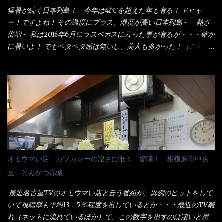
た顔『湯なし？』（これだ全く理解していないな） すると茹で方
猛暑が続く日本列島！ 今年は41℃を超えた年も有る！ ドヒャ
の若い女性店員が『いい！いい！！』とオッサンを向こうへやっ
ー！ですよね！ その温度にプラス、湿度が高い日本列島～ 熱さ
た。 でサッサと、木桶を用意してうどんだけ入れて出して来まし
倍増～ 私は2016年6月にラスベガスに云った事が有るが・・・確か
た。 な～るほど、この事か・・・ で今日の2021年後半1回目のサ
に暑いよ！ でもベタベタ感は無いし、美人も多かった！（これは
ラメシです。 見事に木桶には湯が入っていない、UDONだけで
関係無いね） 処で今日は何だ！？これです。 丸亀 釜あげうど
す。 しかし、この木桶デカイなぁ～ 試したいこと残りの1つが＜得
ん！ 日本には、お中元とお歳暮という古来からの風習がある。 お
＞サイズを食べられるか？である。 前回も、大しか食べていない
中元は、丁度お盆の夏場に日頃お世話になっている方への＜ご挨
からね、得がどれくらいの満腹度になるのか？ この得サイズの木
拶＞としての贈り物の習慣です。 今では、大分廃れてしまってい
桶は、銭湯で使う洗い桶サイズだなぁ～ この木桶サイズに、満々
るかと・・・小生もお中元やお歳暮など送った事は無い！（キッ
と湯が注がれていたら食べ進むうちに、麺が伸びてしまうだろ
パリ） まぁ～この慣習が残っているのは、官公庁や超大手企業戦
う。 これなら茹で上がった直後のままで、食べ進められるじゃな
士（昇進目的）などの世界でしょう。 要は、ゴマスリ・・・てな
いか！ 別皿で、葱と天かすを満タンに用意して、山葵も2つ。 そ
感じかな。 丸亀製麺と云えば、大阪誕生→全国区（北海道と沖縄
れに湯が無い利点として、汁が薄まらない！ これだよ、こ
は？）へ広がった、讃岐饂飩チェーン店大手といっても過言では
オモウマい店 カツカレーの凄さに唯々 驚嘆！ 相模原市中央
れ！！ 湯があると、うどんと共に汁の方へ湯までも入ってしま
無いでしょう。 各店舗で、毎日饂飩を打っているので饂飩好きの
区 とんかつ赤城
う。つまりラーメンの麺にスープが絡む現象ですな。 結局、伸び
方には店舗に寄って違う！と云う人も居るらしい・・ そんな大手
ずに汁も薄らむこともなく・・最後の方で＜だし汁＞を少し追加
讃岐饂飩チェーン店と関係があるのか？ 箱詰め乾麺！ このパッ
最近名古屋TVのオモウマい店と云う番組が、異例のヒットをして
しました。 腹イッパイだけど、得サイズは全てお腹の中へ収まっ
ケージからすれば、間違いなく贈答用目的でしょう。 そんな贈答
いて視聴率も平均13．5％程度を出しているとか・・・最近のTV離
たし満足達成度100％ 苦しいと云う事も無いな！ まだ鶏天1個位
用箱詰め饂飩・・・またもやメガドンキで発見し購入！ 中身は、
れ（ネットに流れているほか）で、この数字を出すのは凄いと思