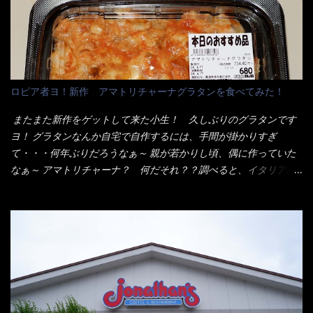
へ 坦々まぜそばと＜数量限定＞宮崎辛麺風ラーメン オーッといき
はないだろう。 この他も、兎に角ボリューム満点で＜薄カツ＞と
なり私の胃袋をグサッと・・・・ 棒状インスタントラーメンの
呼ばれるメニューは、トンカツが2枚重ねて出てくるだ！ 1枚が薄
デビューが決まりました。 か・ら・め・ん・辛麺！ 宮崎辛麺は
いから、2枚乗せにしたらしいけど・・・
チャルメラや日清からも出されている、辛口のラーメンじゃ
ん！！ 酸っぱくしたら、酸辣湯麺？なんてね。 よし今日のサラ
メシは、宮崎辛麺にしよう！ それではまず袋を開けると・・・ な
ロピア者ヨ！新作 アマトリチャーナグラタンを食べてみた！
んだか紙に巻かれた棒状の麺が二束、調味油と粉末スープ！ やは
り見慣れない姿・・・何だかチョッと高級感的な・・・だって透
またまた新作をゲットして来た小生！ 久しぶりのグラタンです
明なトレイに並んだ棒状麺なんて見慣れないからねぇ～（コスト
ヨ！ グラタンなんか自宅で自作するには、手間が掛かりすぎ
がかかる） 袋の裏側を見ると、韮とか卵の用意を勧めている。
て・・・何年ぶりだろうなぁ～ 親が若かりし頃、偶に作っていた
それなばらと冷蔵庫にあった、黒豆モヤシ・韮・生卵を用意しま
なぁ～ アマトリチャーナ？ 何だそれ？？調べると、イタリア語
した。 まず鍋1で湯を沸かし、麺を茹でる！ 小鍋で別に湯を沸か
らしくパスタソースだって～ トマトソースらしいですよ！ 何処
し卵を溶きながら投入～ 次にモヤシを入れて、粉末スープを投
からの情報？ ウィキペディアから・・・そうだろうな～笑 電子
入！！ それと韮の根本の固い部分もね！ 麺が茹で上がったら、
レンジで弱めのワット（小生は500Wで3分程度）温めてテーブル
丼へ入れてから小鍋のスープを丼の中へ 最後に小鍋の具を上にか
へ これ店舗の調理場で、製造しているけど考えるに大き目のオー
け、韮の葉の部分をドサッと乗せて調味油を入れて完成です。 ど
ブン皿で焼いて、大凡の目安で小分けにしているようで、パック
うでしょう？ 見た目 Goodデザイン賞じゃない！？ 笑 マルタ
をよーく見たら表面のチーズの乗り具合に結構な差が出てい
イのHPを見ると・・・（引用） めんは、ノンフライ・ノンスチー
た・・・チーズに焦げ目が付いているのを、しっかり確認し買う
ム製法で仕上げた、生めんに近い風味のストレートめんです。 豚
ことをオススメします。（取り分け量にも若干有り差がでてるだ