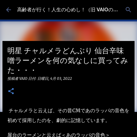
スキップしてメイン コンテンツに移動
高齢者が行く！人生の心めし！（旧 VAIOの食べ歩き）
明星 チャルメラどんぶり 仙台辛味
噌ラーメンを何の気なしに買ってみ
た・・・
投稿者
VAIO
日付:
日曜日, 4月 03, 2022
チャルメラと云えば、その昔CMであのラッパの音色を
初めて採用したのを、劇的に記憶しています。
屋台のラーメンと云えば＜あのラッパの音色＞