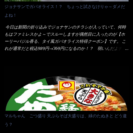
の旨味に数種類の唐辛子、ニンニクを加えた辛さとコクが凝縮さ
ろう） 早速タバスコを振りかけて食べてみると・・・結構美味し
ジョナサンでガパオライス！？ ちょっと試さなけりゃ～ダメだ
れた醤油ベースのスープです。 調味油に赤ラー油とごま油を使用
いよ！ 久しぶりだな～ホワイトソースとマカロニの絡まった食
よね！
することに風味と辛さを引き立たせています。 調味油をスープ
感・・・懐かしい～ 今回ダイソーのカレー用のスプーンを使って
全体に馴染ませるために、箸で麺と具を持ち上げて・・・ ええや
みたら、これが凄くうまくすくえるんだよねぇ～（このスプーン
今日は新聞の折り込みでジョナサンのチラシが入っていて、何時
ないかぁ～ モヤシが黒豆モヤシだから細身で熱を加えてもへた
当たりだね） 今回新作のグラタンを頂きましたが、まずまずの美
もはファミレスかよ～でスルーしますが偶然目に入ったのが【ホ
りづらい！（緑豆モヤシだと太くて熱加えるとダラーっとなるん
味しさとダイソーのカレースプーンの。すくい上げ力の良さを再
ーリーバジル香る、タイ風ガパオライス特得クーポン】です。 こ
だよ） それに細ストレート麺とモヤシが良いバランスで・・・
度認識できました。
れが通常だと税込989円→769円になるのか！？ 弱いんだよナァ
韮の緑と卵の黄色も相まって・・・映える...
～ それに使用期限は6/15迄となっていて・・・今日じゃん！！
そこで近くのお店へ・・・・ モーニング以外の通常メニューは、
10:30以降に提供されるので10:40頃に店内へ 私は基本的、どの店
に行っても同じメニュー同じ味のファミレスには行きません。 最
近は、ステーキガストに試しに行ったぐらいです。（肉が喰いた
くて） しかし最近のファミレスは合理化が進み、店員さんもフロ
ア担当は2人程度しか居ないんだよねぇ～ それに注文はタッチパ
ネル！！ 凄いよなぁ～ 20年位前は、フロア担当だけでも5人は
居たと思うけど・・・ 判らず店員さんを呼ぶピンポンを・・・ク
マルちゃん ごつ盛り 天ぷらそば大盛りは、緑のたぬきと どう違
ーポンなんだけどと伝えると、丁寧にタッチパネルで～と教えて
う？
くれたが、何故かタッチパネルがクーポンを受け付けない！！ 店