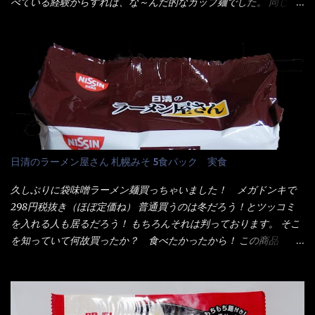
べている経験からすれば、な～んだ的なカップ麺でした。 同じ日
そば・卵・乳成分・大豆・豚肉・やまいも・ゼラチンを含む) ★ご
清食品から、昨年に続き2021年も再発売されたカップヌードル激
つ盛り 天ぷらそば 油揚げめん(小麦粉(国内製造)、そば粉、植物
辛味噌と、どちらが旨辛なんだ！？ 比較して見よう～企画を思
油脂、植物性たん白、食塩、とろろ芋、卵白)、かやく(小えびてん
いつきました。 見た目は、炎のシルエットが辛さを醸し出してい
ぷら)、添付調味料(砂糖、食塩、しょうゆ、魚介エキス、たん白加
る・・・ でもパッケージに惑わされてはいけない！！ 私はペ
水分解物、ねぎ、香辛料、 植物油 、香味油脂)／加工でん粉、調味
ヤングの【獄激辛焼きそば】を完食した漢だ。 その後の獄激辛カ
料(アミノ酸等)、炭酸カルシウム、カラメル色素、リン酸塩
レーもな！ 今回、カップヌードル激辛味噌はカップに敢えて辛
(Na)、増粘多糖類、レシチン、酸化防止剤(ビタミンE)、クチナシ
さレベルが記載されている。 それはレベル5！ 日清としては最上
色素、香料、ベニコウジ色素、ビタミンB2、ビタミンB1、香辛料
位の辛さと云っている訳だ。 昨年モデルも食べてはいるけど、1年
抽出物、(一部にえび・小麦・そば・卵・ さば ・大豆・豚肉・やま
も経つと記憶の彼方に・・・いや歳だから記憶力が、どうのこう
日清のラーメン屋さん 札幌みそ 5食パック 実食
いも・ゼラチンを含む) 材料から見れば、緑のたぬきの方が蒲鉾が
のではない。 記憶に残るだけのインパクトに欠けている商品と
入っている！ あの半円形のヤツね！ それとカロチン色素・・・
云う事（当時） 開封すると・・・ 小袋なんてありゃしない！ カ
久しぶりに袋味噌ラーメン麺買っちゃいました！ メガドンキで
さば！？ さばって鯖か？？ サバ読んでないか？？ ■カロリー
ップヌードルは基本蓋開けて、熱湯を注ぐだけで出来る！それが
298円税抜き（ほぼ定価ね） 普通買うのは冬だろう！とツッコミ
比較 緑のたぬき ...
デビュー時からの最大のポイント。 だから粉末スープの具も全
を入れる人も居るだろう！ もちろんそれは判っております。 そこ
部カップの中でカオス状態。 これ特に縦型Bigカップだと、スー
を知っていて何故買ったか？ 食べたかったから！ この商品
プが沈殿するのよねぇ～ だから毎度、ホワイトカップを別に用
2019/6/3にリニューアル販売しているらしくてね！ 麺もスープ
意！ 3分待つのだゾ！ チェルシー！！ OK？ は～い こうな
も。北海道こだわりで全面改良らしい・・・そうと知ったら食べ
りました～ 熱湯によりカップ内に対流が起こり、表層が泡立っ
てみないといけないじゃん！（知るのが遅い） リニューアル前の
ている～ 隣に用意したのが、ホワイトカップ丼型です。 こちら
は食べた事あるのよ！でもここ数年は、カップ麺の方が話題性も