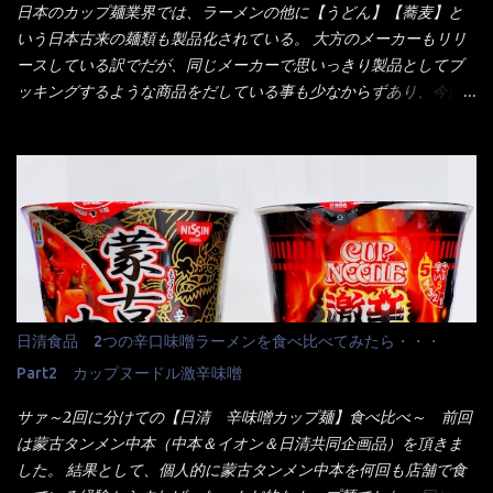
員さんも、アレー？といいながら私が受け付けますので・・・と
日本のカップ麺業界では、ラーメンの他に【うどん】【蕎麦】と
消えていった。 タッチパネルのやつ、安いのは嫌うんだな！？こ
いう日本古来の麺類も製品化されている。 大方のメーカーもリリ
のヤロー！ 待つ事暫し・・・10分は越えたと思うけど・・・出て
ースしている訳でだが、同じメーカーで思いっきり製品としてブ
来ました。 こちらが本日のサラメシ【ホーリーバジル香る、タイ
ッキングするような商品をだしている事も少なからずあり、今回
風ガパオライス】です。 私は、5年位前までは渋谷勤務だったので
はマルちゃんの【ごつ盛り天ぷらそば】を食べてみること
エスニックランチが多かったのよ！ 渋谷チャオタイなんて1人で良
に・・・ ※東洋水産様 写真借用致しました。 マルちゃんとの
く行きましたねぇ～ だからタイ料理屋さんには、辛味剤・酢・ナ
【そば】と云えば【緑のたぬき】という商品が、ドーンッと構え
ンプラー・砂糖などの4点セット（私はスパイスガールズと呼んで
ている訳で何故に敢えて本商品をリリースするの？ 確かに販売価
いた）が料理に必ず付いてきたものです。 でも流石にファミレ
格は、緑のたぬきの実売は108円位で、ごつ盛り天ぷらそばは98円
スでは・・・それは無いね！残念だ～ 今回はすかいらーくグルー
でした。 殆ど変わらないじゃないか！？ そこで何が違うか・・・
プで、タイ料理をどの様に再現して提供しているか？を見るだけ
メーカーHPから情報を得てみた。 ■原材料 比較（相手に含まれ
だなぁ～ 因みにガパオ＝ホーリーバジルなのです。 肉は通常チ
て居ない物質を赤色） ☆緑のたぬき 油揚げめん(小麦粉(国内製
キンが多く豚や牛もあります。 肉は挽肉みたいなミンチではな
造)、そば粉、植物油脂、植物性たん白、食塩、とろろ芋、卵白)、
日清食品 2つの辛口味噌ラーメンを食べ比べてみたら・・・
く、粗挽きの肉になるんです。 それに現地バンコクでは、卵は固
かやく(小えびてんぷら、 かまぼこ )、添付調味料(砂糖、食塩、し
焼きが本来です。 今回はほぼ全熟の目玉焼きで、これは日本風
Part2 カップヌードル激辛味噌
ょうゆ、魚介エキス、たん白加水分解物、香辛料、ねぎ、香味油
なのです。 まず頂いて見ると・・・肉はチキンで味付けは、チャ
脂)／加工でん粉、調味料(アミノ酸等)、炭酸カルシウム、カラメ
サァ～2回に分けての【日清 辛味噌カップ麺】食べ比べ～ 前回
オタイなのと比べれば薄め？ やっぱり調味料の【スパイスガール
ル色素、リン酸塩(Na)、増粘多糖類、レシチン、酸化防止剤(ビタ
は蒙古タンメン中本（中本＆イオン＆日清共同企画品）を頂きま
ズ】が必要だナァ～ 笑 私は、ブリッキーヌの粉末をよく掛け辛
ミンE)、クチナシ色素、ベニコウジ色素、香料、ビタミンB2、ビ
した。 結果として、個人的に蒙古タンメン中本を何回も店舗で食
く...
タミンB1、香辛料抽出物、 カロチン色素 、(一部にえび・小麦・