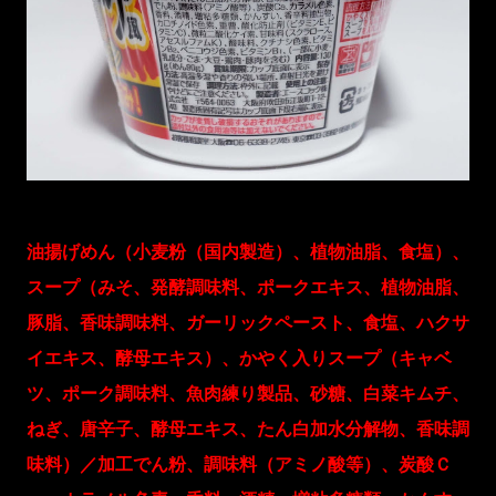
油揚げめん（小麦粉（国内製造）、植物油脂、食塩）、
スープ（みそ、発酵調味料、ポークエキス、植物油脂、
豚脂、香味調味料、ガーリックペースト、食塩、ハクサ
イエキス、酵母エキス）、かやく入りスープ（キャベ
ツ、ポーク調味料、魚肉練り製品、砂糖、白菜キムチ、
ねぎ、唐辛子、酵母エキス、たん白加水分解物、香味調
味料）／加工でん粉、調味料（アミノ酸等）、炭酸Ｃ