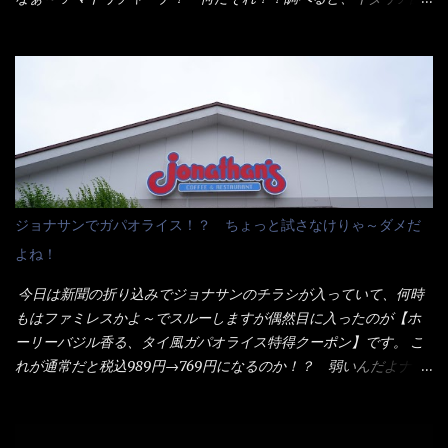
した。 まず鍋1で湯を沸かし、麺を茹でる！ 小鍋で別に湯を沸か
らしくパスタソースだって～ トマトソースらしいですよ！ 何処
し卵を溶きながら投入～ 次にモヤシを入れて、粉末スープを投
からの情報？ ウィキペディアから・・・そうだろうな～笑 電子
入！！ それと韮の根本の固い部分もね！ 麺が茹で上がったら、
レンジで弱めのワット（小生は500Wで3分程度）温めてテーブル
丼へ入れてから小鍋のスープを丼の中へ 最後に小鍋の具を上にか
へ これ店舗の調理場で、製造しているけど考えるに大き目のオー
け、韮の葉の部分をドサッと乗せて調味油を入れて完成です。 ど
ブン皿で焼いて、大凡の目安で小分けにしているようで、パック
うでしょう？ 見た目 Goodデザイン賞じゃない！？ 笑 マルタ
をよーく見たら表面のチーズの乗り具合に結構な差が出てい
イのHPを見ると・・・（引用） めんは、ノンフライ・ノンスチー
た・・・チーズに焦げ目が付いているのを、しっかり確認し買う
ム製法で仕上げた、生めんに近い風味のストレートめんです。 豚
ことをオススメします。（取り分け量にも若干有り差がでてるだ
の旨味に数種類の唐辛子、ニンニクを加えた辛さとコクが凝縮さ
ろう） 早速タバスコを振りかけて食べてみると・・・結構美味し
ジョナサンでガパオライス！？ ちょっと試さなけりゃ～ダメだ
れた醤油ベースのスープです。 調味油に赤ラー油とごま油を使用
いよ！ 久しぶりだな～ホワイトソースとマカロニの絡まった食
よね！
することに風味と辛さを引き立たせています。 調味油をスープ
感・・・懐かしい～ 今回ダイソーのカレー用のスプーンを使って
全体に馴染ませるために、箸で麺と具を持ち上げて・・・ ええや
みたら、これが凄くうまくすくえるんだよねぇ～（このスプーン
今日は新聞の折り込みでジョナサンのチラシが入っていて、何時
ないかぁ～ モヤシが黒豆モヤシだから細身で熱を加えてもへた
当たりだね） 今回新作のグラタンを頂きましたが、まずまずの美
もはファミレスかよ～でスルーしますが偶然目に入ったのが【ホ
りづらい！（緑豆モヤシだと太くて熱加えるとダラーっとなるん
味しさとダイソーのカレースプーンの。すくい上げ力の良さを再
ーリーバジル香る、タイ風ガパオライス特得クーポン】です。 こ
だよ） それに細ストレート麺とモヤシが良いバランスで・・・
度認識できました。
れが通常だと税込989円→769円になるのか！？ 弱いんだよナァ
韮の緑と卵の黄色も相まって・・・映える...
～ それに使用期限は6/15迄となっていて・・・今日じゃん！！
そこで近くのお店へ・・・・ モーニング以外の通常メニューは、
10:30以降に提供されるので10:40頃に店内へ 私は基本的、どの店