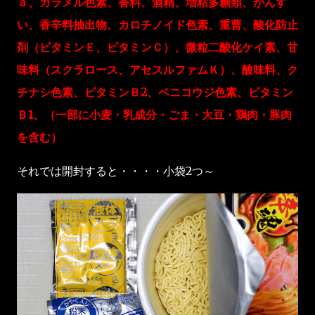
ａ、カラメル色素、香料、酒精、増粘多糖類、かんす
い、香辛料抽出物、カロチノイド色素、重曹、酸化防止
剤（ビタミンＥ、ビタミンＣ）、微粒二酸化ケイ素、甘
味料（スクラロース、アセスルファムＫ）、酸味料、ク
チナシ色素、ビタミンＢ2、ベニコウジ色素、ビタミン
Ｂ1、（一部に小麦・乳成分・ごま・大豆・鶏肉・豚肉
を含む）
それでは開封すると・・・・小袋2つ～