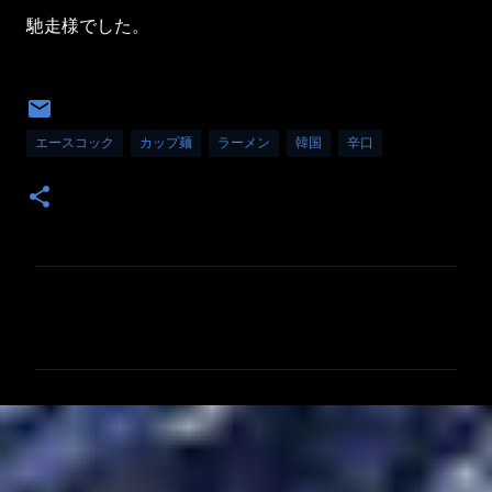
馳走様でした。
エースコック
カップ麺
ラーメン
韓国
辛口
コ
メ
ン
ト