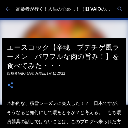
スキップしてメイン コンテンツに移動
高齢者が行く！人生の心めし！（旧 VAIOの食べ歩き）
エースコック【辛魂 プデチゲ風ラ
ーメン パワフルな肉の旨み！】を
食べてみた・・・
投稿者
VAIO
日付:
月曜日, 1月 17, 2022
本格的な、積雪シーズンに突入した！？ 日本ですが、
そうなると如何にして暖をとるか？と考える。 もち暖
房器具の話しではないことは、このブログへ来られた方