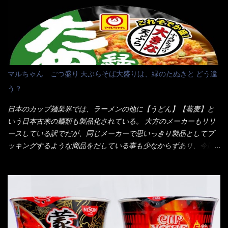
に行っても同じメニュー同じ味のファミレスには行きません。 最
近は、ステーキガストに試しに行ったぐらいです。（肉が喰いた
くて） しかし最近のファミレスは合理化が進み、店員さんもフロ
ア担当は2人程度しか居ないんだよねぇ～ それに注文はタッチパ
ネル！！ 凄いよなぁ～ 20年位前は、フロア担当だけでも5人は
居たと思うけど・・・ 判らず店員さんを呼ぶピンポンを・・・ク
マルちゃん ごつ盛り 天ぷらそば大盛りは、緑のたぬきと どう違
ーポンなんだけどと伝えると、丁寧にタッチパネルで～と教えて
う？
くれたが、何故かタッチパネルがクーポンを受け付けない！！ 店
員さんも、アレー？といいながら私が受け付けますので・・・と
日本のカップ麺業界では、ラーメンの他に【うどん】【蕎麦】と
消えていった。 タッチパネルのやつ、安いのは嫌うんだな！？こ
いう日本古来の麺類も製品化されている。 大方のメーカーもリリ
のヤロー！ 待つ事暫し・・・10分は越えたと思うけど・・・出て
ースしている訳でだが、同じメーカーで思いっきり製品としてブ
来ました。 こちらが本日のサラメシ【ホーリーバジル香る、タイ
ッキングするような商品をだしている事も少なからずあり、今回
風ガパオライス】です。 私は、5年位前までは渋谷勤務だったので
はマルちゃんの【ごつ盛り天ぷらそば】を食べてみること
エスニックランチが多かったのよ！ 渋谷チャオタイなんて1人で良
に・・・ ※東洋水産様 写真借用致しました。 マルちゃんとの
く行きましたねぇ～ だからタイ料理屋さんには、辛味剤・酢・ナ
【そば】と云えば【緑のたぬき】という商品が、ドーンッと構え
ンプラー・砂糖などの4点セット（私はスパイスガールズと呼んで
ている訳で何故に敢えて本商品をリリースするの？ 確かに販売価
いた）が料理に必ず付いてきたものです。 でも流石にファミレ
格は、緑のたぬきの実売は108円位で、ごつ盛り天ぷらそばは98円
スでは・・・それは無いね！残念だ～ 今回はすかいらーくグルー
でした。 殆ど変わらないじゃないか！？ そこで何が違うか・・・
プで、タイ料理をどの様に再現して提供しているか？を見るだけ