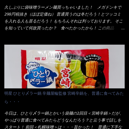
入っている！ あの半円形のヤツね！ それとカロチン色素・・・
云う事（当時） 開封すると・・・ 小袋なんてありゃしない！ カ
久しぶりに袋味噌ラーメン麺買っちゃいました！ メガドンキで
さば！？ さばって鯖か？？ サバ読んでないか？？ ■カロリー
ップヌードルは基本蓋開けて、熱湯を注ぐだけで出来る！それが
298円税抜き（ほぼ定価ね） 普通買うのは冬だろう！とツッコミ
比較 緑のたぬき ...
デビュー時からの最大のポイント。 だから粉末スープの具も全
を入れる人も居るだろう！ もちろんそれは判っております。 そこ
部カップの中でカオス状態。 これ特に縦型Bigカップだと、スー
を知っていて何故買ったか？ 食べたかったから！ この商品
プが沈殿するのよねぇ～ だから毎度、ホワイトカップを別に用
2019/6/3にリニューアル販売しているらしくてね！ 麺もスープ
意！ 3分待つのだゾ！ チェルシー！！ OK？ は～い こうな
も。北海道こだわりで全面改良らしい・・・そうと知ったら食べ
りました～ 熱湯によりカップ内に対流が起こり、表層が泡立っ
てみないといけないじゃん！（知るのが遅い） リニューアル前の
ている～ 隣に用意したのが、ホワイトカップ丼型です。 こちら
は食べた事あるのよ！でもここ数年は、カップ麺の方が話題性も
へ内容物を全て移すのと同時に、スープも満遍なく全体に行き渡
品揃えも上じゃん！ だって話題性の無いのを食べても・・・しょ
させる。 箸で麺から移動させ、具とスープは最後に移すとこうな
うが無いじゃん！ 日本で話題性が無いのに、外国の人には尚更ね
りました。 良い感じではないか！ やはり一部粉末スープが縦型
ぇ～ 袋麺と云えば【サッポロ一番】と云われる程だが、10年位前
カップの壁面に残っていたので、ぜーんぶ箸等で落としてホワイ
に革新的な袋麺が出た！ それは『マルちゃん正麺』と云われる商
トカップへ。 まずは麺を見ると、カップヌードルとしては太く平
品！！ 生麺感覚～と大御所俳優の役所広司を起用したCMで一躍
明星 ひとり〆ラー鍋 辛麺屋輪監修 宮崎辛鍋を、普通に食べてみた
打ちで縮れてます。 ■蒙古タンメン中本の麺 蒙古タンメンの方
有名になりTOPに・・・その後ライバルとして日清から【ラ王】
ら・・・
は、やはり太く平打ちですが麺の厚みがあるような・・・ 食感
がリリース！つまり今回の【日清のラーメン屋さん】は、袋麺と
は、どちらも柔らかいと感じは同じ。 湯に戻りやすい特性が強
しては廉価版のポジション・・・ 事実ラ王は、HPでは別扱い！
今日は、ひとり〆ラー鍋とかいう袋麺の2回目＜宮崎辛鍋＞だが、
いのね。 箸で持ち上げた状態は・・・ ■カップヌードル激辛味噌 ■
本品なんか出前一丁などと一緒くたの扱い。 袋麺はスープは粉末
やっぱり普通に食べてみたらどうなんだろう？と云う事で話しを
蒙古タンメン中本カップ どちらも箸で持ち上げた感じは、重
スープが主流でしょう！？だから味は・・・イマイチ（小生感
スタート！ 前回＜札幌味噌＞は・・・旨かった！ 普通に下手な