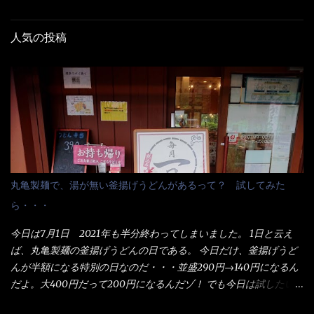
人気の投稿
丸亀製麺で、湯が無い釜揚げうどんがあるって？ 試してみた
ら・・・
今日は7月1日 2021年も半分終わってしまいました。 1日と云え
ば、丸亀製麺の釜揚げうどんの日である。 今日だけ、釜揚げうど
んが半額になる特別の日なのだ・・・並盛290円→140円になるん
だよ。大400円だって200円になるんだゾ！ でも今日は試したい
ことが2つある！ 1つめは釜揚げうどんの湯が無い注文が通る