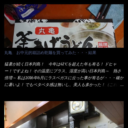
か？ 釜揚げうどんは、木の桶に茹で湯と共に＜うどん＞が泳い
でる～ でもコレって食べきるまで湯に浸かっているわけで、最
初と最後では麺の固さというかコシが違う！ だったら湯なんか要
らないじゃん！ 茹で上げ直後の麺だけいいよ！となるでしょ
う。 事前にググって調べたら、やっぱり＜湯無し＞注文は、裏注
文方法としてあるらしい。 それと店員によっては、理解出来ない
者も居るらしい云う事。 そこでランチ混雑前に、行くのが店への
配慮でもある。 11:20 店内に入り・・・『釜揚げうどん得を湯ナ
丸亀 お中元的箱詰め乾麺を買ってみた・・・結果
シで！』と注文したら、近場にいたオッサン店員はキョトンとし
た顔『湯なし？』（これだ全く理解していないな） すると茹で方
猛暑が続く日本列島！ 今年は41℃を超えた年も有る！ ドヒャ
の若い女性店員が『いい！いい！！』とオッサンを向こうへやっ
ー！ですよね！ その温度にプラス、湿度が高い日本列島～ 熱さ
た。 でサッサと、木桶を用意してうどんだけ入れて出して来まし
倍増～ 私は2016年6月にラスベガスに云った事が有るが・・・確か
た。 な～るほど、この事か・・・ で今日の2021年後半1回目のサ
に暑いよ！ でもベタベタ感は無いし、美人も多かった！（これは
ラメシです。 見事に木桶には湯が入っていない、UDONだけで
関係無いね） 処で今日は何だ！？これです。 丸亀 釜あげうど
す。 しかし、この木桶デカイなぁ～ 試したいこと残りの1つが＜得
ん！ 日本には、お中元とお歳暮という古来からの風習がある。 お
＞サイズを食べられるか？である。 前回も、大しか食べていない
中元は、丁度お盆の夏場に日頃お世話になっている方への＜ご挨
からね、得がどれくらいの満腹度になるのか？ この得サイズの木
拶＞としての贈り物の習慣です。 今では、大分廃れてしまってい
桶は、銭湯で使う洗い桶サイズだなぁ～ この木桶サイズに、満々
るかと・・・小生もお中元やお歳暮など送った事は無い！（キッ
と湯が注がれていたら食べ進むうちに、麺が伸びてしまうだろ
パリ） まぁ～この慣習が残っているのは、官公庁や超大手企業戦