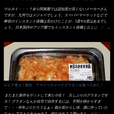
が＜カツカレー＞だ！ これです。 当時1,000円税込だった
ラーメン丼に、冷水を軽く張って饂飩を盛り付け、お椀に昆布出
が・・・今も変わらないと思うけど・・・ これが出てくると、カ
マルタイ・・・？余り関東圏では認知度が高くないメーカーさん
汁つゆと長葱に山葵です。 これでツルツル～と頂きました。 良い
ウンター中からOH～と声が飛ぶ！ 写真は、キャベツ少なめでお願
ですが、九州ではメジャーでしょう。スーパーマーケットなどで
じゃないか～...
いしています。 皿のサイズは、直径30cmほどあります。 そこに
棒状のインスタント袋麺は見かけたことが、1度や2度はあるでし
ドカ盛のキャベツと御飯にカレーがかかっています。 カレーは辛
ょう。 日本国内やアジア圏でもインスタント袋麺と云えば、四角
く無く、食べやすいタイプです。 それじゃ～カツは、ハムカツ程
い形状になった乾麺が普通でしょう。マルタイでは＜棒状＞なの
度の薄さだろう？と思われるかもしれないが・・・違う！ チャー
です。 素麺や日本蕎麦などの乾麺と一緒ですね！ そんなマルタ
ンとした厚さのあるトンカツです。 それも揚げたての熱々です。
イ棒状ラーメンを、OKストアで見かけ思わず手に取って買い物篭
これを難なく完食出来なければ、漢では無い！と云っても過言で
へ 坦々まぜそばと＜数量限定＞宮崎辛麺風ラーメン オーッといき
はないだろう。 この他も、兎に角ボリューム満点で＜薄カツ＞と
なり私の胃袋をグサッと・・・・ 棒状インスタントラーメンの
呼ばれるメニューは、トンカツが2枚重ねて出てくるだ！ 1枚が薄
デビューが決まりました。 か・ら・め・ん・辛麺！ 宮崎辛麺は
いから、2枚乗せにしたらしいけど・・・
チャルメラや日清からも出されている、辛口のラーメンじゃ
ん！！ 酸っぱくしたら、酸辣湯麺？なんてね。 よし今日のサラ
メシは、宮崎辛麺にしよう！ それではまず袋を開けると・・・ な
ロピア者ヨ！新作 アマトリチャーナグラタンを食べてみた！
んだか紙に巻かれた棒状の麺が二束、調味油と粉末スープ！ やは
り見慣れない姿・・・何だかチョッと高級感的な・・・だって透
またまた新作をゲットして来た小生！ 久しぶりのグラタンです
明なトレイに並んだ棒状麺なんて見慣れないからねぇ～（コスト
ヨ！ グラタンなんか自宅で自作するには、手間が掛かりすぎ
がかかる） 袋の裏側を見ると、韮とか卵の用意を勧めている。
て・・・何年ぶりだろうなぁ～ 親が若かりし頃、偶に作っていた
それなばらと冷蔵庫にあった、黒豆モヤシ・韮・生卵を用意しま
なぁ～ アマトリチャーナ？ 何だそれ？？調べると、イタリア語