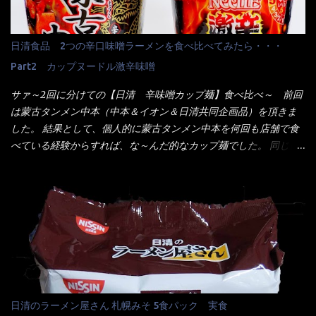
メーカーHPから情報を得てみた。 ■原材料 比較（相手に含まれ
だなぁ～ 因みにガパオ＝ホーリーバジルなのです。 肉は通常チ
て居ない物質を赤色） ☆緑のたぬき 油揚げめん(小麦粉(国内製
キンが多く豚や牛もあります。 肉は挽肉みたいなミンチではな
造)、そば粉、植物油脂、植物性たん白、食塩、とろろ芋、卵白)、
日清食品 2つの辛口味噌ラーメンを食べ比べてみたら・・・
く、粗挽きの肉になるんです。 それに現地バンコクでは、卵は固
かやく(小えびてんぷら、 かまぼこ )、添付調味料(砂糖、食塩、し
焼きが本来です。 今回はほぼ全熟の目玉焼きで、これは日本風
Part2 カップヌードル激辛味噌
ょうゆ、魚介エキス、たん白加水分解物、香辛料、ねぎ、香味油
なのです。 まず頂いて見ると・・・肉はチキンで味付けは、チャ
脂)／加工でん粉、調味料(アミノ酸等)、炭酸カルシウム、カラメ
サァ～2回に分けての【日清 辛味噌カップ麺】食べ比べ～ 前回
オタイなのと比べれば薄め？ やっぱり調味料の【スパイスガール
ル色素、リン酸塩(Na)、増粘多糖類、レシチン、酸化防止剤(ビタ
は蒙古タンメン中本（中本＆イオン＆日清共同企画品）を頂きま
ズ】が必要だナァ～ 笑 私は、ブリッキーヌの粉末をよく掛け辛
ミンE)、クチナシ色素、ベニコウジ色素、香料、ビタミンB2、ビ
した。 結果として、個人的に蒙古タンメン中本を何回も店舗で食
く...
タミンB1、香辛料抽出物、 カロチン色素 、(一部にえび・小麦・
べている経験からすれば、な～んだ的なカップ麺でした。 同じ日
そば・卵・乳成分・大豆・豚肉・やまいも・ゼラチンを含む) ★ご
清食品から、昨年に続き2021年も再発売されたカップヌードル激
つ盛り 天ぷらそば 油揚げめん(小麦粉(国内製造)、そば粉、植物
辛味噌と、どちらが旨辛なんだ！？ 比較して見よう～企画を思
油脂、植物性たん白、食塩、とろろ芋、卵白)、かやく(小えびてん
いつきました。 見た目は、炎のシルエットが辛さを醸し出してい
ぷら)、添付調味料(砂糖、食塩、しょうゆ、魚介エキス、たん白加
る・・・ でもパッケージに惑わされてはいけない！！ 私はペ
水分解物、ねぎ、香辛料、 植物油 、香味油脂)／加工でん粉、調味
ヤングの【獄激辛焼きそば】を完食した漢だ。 その後の獄激辛カ
料(アミノ酸等)、炭酸カルシウム、カラメル色素、リン酸塩
レーもな！ 今回、カップヌードル激辛味噌はカップに敢えて辛
(Na)、増粘多糖類、レシチン、酸化防止剤(ビタミンE)、クチナシ
さレベルが記載されている。 それはレベル5！ 日清としては最上
色素、香料、ベニコウジ色素、ビタミンB2、ビタミンB1、香辛料
位の辛さと云っている訳だ。 昨年モデルも食べてはいるけど、1年
抽出物、(一部にえび・小麦・そば・卵・ さば ・大豆・豚肉・やま
も経つと記憶の彼方に・・・いや歳だから記憶力が、どうのこう
日清のラーメン屋さん 札幌みそ 5食パック 実食
いも・ゼラチンを含む) 材料から見れば、緑のたぬきの方が蒲鉾が
のではない。 記憶に残るだけのインパクトに欠けている商品と