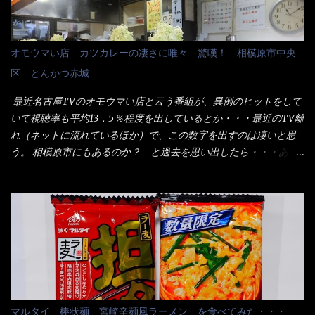
う。 これなら茹で上がった直後のままで、食べ進められるじゃな
士（昇進目的）などの世界でしょう。 要は、ゴマスリ・・・てな
いか！ 別皿で、葱と天かすを満タンに用意して、山葵も2つ。 そ
感じかな。 丸亀製麺と云えば、大阪誕生→全国区（北海道と沖縄
れに湯が無い利点として、汁が薄まらない！ これだよ、こ
は？）へ広がった、讃岐饂飩チェーン店大手といっても過言では
オモウマい店 カツカレーの凄さに唯々 驚嘆！ 相模原市中央
れ！！ 湯があると、うどんと共に汁の方へ湯までも入ってしま
無いでしょう。 各店舗で、毎日饂飩を打っているので饂飩好きの
区 とんかつ赤城
う。つまりラーメンの麺にスープが絡む現象ですな。 結局、伸び
方には店舗に寄って違う！と云う人も居るらしい・・ そんな大手
ずに汁も薄らむこともなく・・最後の方で＜だし汁＞を少し追加
讃岐饂飩チェーン店と関係があるのか？ 箱詰め乾麺！ このパッ
最近名古屋TVのオモウマい店と云う番組が、異例のヒットをして
しました。 腹イッパイだけど、得サイズは全てお腹の中へ収まっ
ケージからすれば、間違いなく贈答用目的でしょう。 そんな贈答
いて視聴率も平均13．5％程度を出しているとか・・・最近のTV離
たし満足達成度100％ 苦しいと云う事も無いな！ まだ鶏天1個位
用箱詰め饂飩・・・またもやメガドンキで発見し購入！ 中身は、
れ（ネットに流れているほか）で、この数字を出すのは凄いと思
は入りそうだね。 と云う事で、今回＜釜揚げうどんの湯無し＞を
この様な状態です。 乾麺の束が6束／一パックになっており、それ
う。 相模原市にもあるのか？ と過去を思い出したら・・・あっ
試したら、確...
が3袋入りです。 18束入りというわけですね！900ｇの容量とな
た！ とんかつ赤城！ 老齢の女性がメインで調理場を仕切、老齢
り、1束／50ｇです。 実売は、楽天で1980円・・・Amazonで
の男性が脇をサポートし最近は若い女性がオーダーや片付けを担
1280円と云った感じです。 で私は幾らで、メガドンキでゲットし
当している。 まずはこれを見て欲しい！ カウンターに置かれた＜
たかって？ それは非常に言いづらい・・・色々と各方面へ忖度し
お皿＞である。 直ぐに気づいたでしょう！ 何かキャベツが山じ
て、激安だったとだけ申し上げましょう。 早速1袋を大釜で茹で～
ゃないか！？ ハイ、山です。 これが標準なのです。 普通のとん
ハイ、約15分ほど茹で上げた状態です。 当家には、高齢者がいる
かつ屋のキャベツと比べたら、10人前ほどあるか？ 値段的には、
ので少し柔らかく・・・ 茹で上がった饂飩は、お店の饂飩に比べ
メイン（主流は1,000超）＋定食セット350円程と値段的には、そ
＜細い＞です。 どちらかと云えば、稲庭饂飩的な太さですね。 さ
れ程では安い訳でも無いが、客足が絶えない人気店である。 そん
てこれを、どの様に食べるか？ 長葱無かったので、玉葱を刻んで
なメニューのなかで、リーズナブルで頂ける＜映え＞るメニュー
マルタイ 棒状麺 宮崎辛麺風ラーメン を食べてみた・・・
八王子ラーメン風月見つけうどん！ 冷やし釜あげうどん～です。