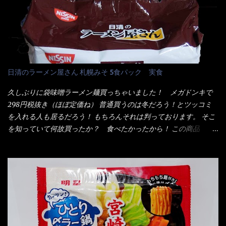
ぷら)、添付調味料(砂糖、食塩、しょうゆ、魚介エキス、たん白加
る・・・ でもパッケージに惑わされてはいけない！！ 私はペ
水分解物、ねぎ、香辛料、 植物油 、香味油脂)／加工でん粉、調味
ヤングの【獄激辛焼きそば】を完食した漢だ。 その後の獄激辛カ
料(アミノ酸等)、炭酸カルシウム、カラメル色素、リン酸塩
レーもな！ 今回、カップヌードル激辛味噌はカップに敢えて辛
(Na)、増粘多糖類、レシチン、酸化防止剤(ビタミンE)、クチナシ
さレベルが記載されている。 それはレベル5！ 日清としては最上
色素、香料、ベニコウジ色素、ビタミンB2、ビタミンB1、香辛料
位の辛さと云っている訳だ。 昨年モデルも食べてはいるけど、1年
抽出物、(一部にえび・小麦・そば・卵・ さば ・大豆・豚肉・やま
も経つと記憶の彼方に・・・いや歳だから記憶力が、どうのこう
日清のラーメン屋さん 札幌みそ 5食パック 実食
いも・ゼラチンを含む) 材料から見れば、緑のたぬきの方が蒲鉾が
のではない。 記憶に残るだけのインパクトに欠けている商品と
入っている！ あの半円形のヤツね！ それとカロチン色素・・・
云う事（当時） 開封すると・・・ 小袋なんてありゃしない！ カ
久しぶりに袋味噌ラーメン麺買っちゃいました！ メガドンキで
さば！？ さばって鯖か？？ サバ読んでないか？？ ■カロリー
ップヌードルは基本蓋開けて、熱湯を注ぐだけで出来る！それが
298円税抜き（ほぼ定価ね） 普通買うのは冬だろう！とツッコミ
比較 緑のたぬき ...
デビュー時からの最大のポイント。 だから粉末スープの具も全
を入れる人も居るだろう！ もちろんそれは判っております。 そこ
部カップの中でカオス状態。 これ特に縦型Bigカップだと、スー
を知っていて何故買ったか？ 食べたかったから！ この商品
プが沈殿するのよねぇ～ だから毎度、ホワイトカップを別に用
2019/6/3にリニューアル販売しているらしくてね！ 麺もスープ
意！ 3分待つのだゾ！ チェルシー！！ OK？ は～い こうな
も。北海道こだわりで全面改良らしい・・・そうと知ったら食べ
りました～ 熱湯によりカップ内に対流が起こり、表層が泡立っ
てみないといけないじゃん！（知るのが遅い） リニューアル前の
ている～ 隣に用意したのが、ホワイトカップ丼型です。 こちら
は食べた事あるのよ！でもここ数年は、カップ麺の方が話題性も
へ内容物を全て移すのと同時に、スープも満遍なく全体に行き渡
品揃えも上じゃん！ だって話題性の無いのを食べても・・・しょ
させる。 箸で麺から移動させ、具とスープは最後に移すとこうな
うが無いじゃん！ 日本で話題性が無いのに、外国の人には尚更ね
りました。 良い感じではないか！ やはり一部粉末スープが縦型
ぇ～ 袋麺と云えば【サッポロ一番】と云われる程だが、10年位前
カップの壁面に残っていたので、ぜーんぶ箸等で落としてホワイ
に革新的な袋麺が出た！ それは『マルちゃん正麺』と云われる商