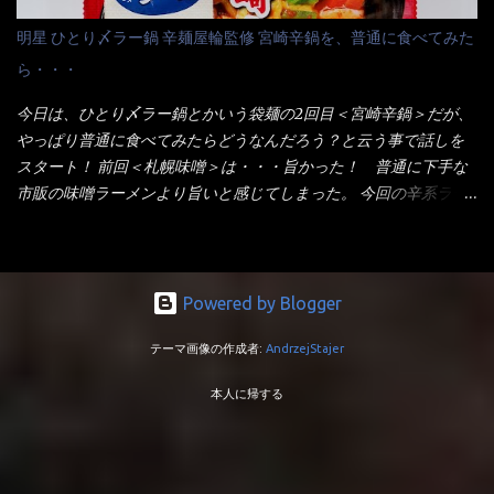
トカップへ。 まずは麺を見ると、カップヌードルとしては太く平
品！！ 生麺感覚～と大御所俳優の役所広司を起用したCMで一躍
明星 ひとり〆ラー鍋 辛麺屋輪監修 宮崎辛鍋を、普通に食べてみた
打ちで縮れてます。 ■蒙古タンメン中本の麺 蒙古タンメンの方
有名になりTOPに・・・その後ライバルとして日清から【ラ王】
ら・・・
は、やはり太く平打ちですが麺の厚みがあるような・・・ 食感
がリリース！つまり今回の【日清のラーメン屋さん】は、袋麺と
は、どちらも柔らかいと感じは同じ。 湯に戻りやすい特性が強
しては廉価版のポジション・・・ 事実ラ王は、HPでは別扱い！
今日は、ひとり〆ラー鍋とかいう袋麺の2回目＜宮崎辛鍋＞だが、
いのね。 箸で持ち上げた状態は・・・ ■カップヌードル激辛味噌 ■
本品なんか出前一丁などと一緒くたの扱い。 袋麺はスープは粉末
やっぱり普通に食べてみたらどうなんだろう？と云う事で話しを
蒙古タンメン中本カップ どちらも箸で持ち上げた感じは、重
スープが主流でしょう！？だから味は・・・イマイチ（小生感
スタート！ 前回＜札幌味噌＞は・・・旨かった！ 普通に下手な
い！ そう湯を吸って伸びたような麺と云っていいかもしれな
覚）と云うのが評価です。 正直現在のインスタント麺では、最先
市販の味噌ラーメンより旨いと感じてしまった。 今回の辛系ラー
い。 多分麺は、厚みとストレートか...
端の麺と味はカップ麺と云えるでしょう。 もち麺は、油揚げ麺な
メンは、宮崎辛麺！！ これはどうなんだろう？ メーカーHPを見
んて・・・フリーズドライですよ！ ラ王味噌はカロリー
ると・・・ 家庭での再現が難しい人気ラーメン店の味を楽しめる
332kcal！ ラーメン屋さん札幌みそは393kcal！！ 60kcalも違う
おひとり用鍋の素です。辛麺屋輪をイメージした唐辛子の辛みと
ヨ～ でも熊が＼買ってね！／と泣いているから・・・買いまし
旨みが染み出たスープに鍋によく合う麺が付いて〆まで楽しめま
Powered by Blogger
た。 それじゃ～食べましょうか！ トッピングは生憎とモヤシの
す。 宮崎を中心に全国に店を構える人気店。唐辛子の辛みと旨み
在庫が無いため・・・キャベツだ！鍋に湯を沸かしキャベツをボ
テーマ画像の作成者:
AndrzejStajer
が溶け出たスープと、麺にからむ粗い唐辛子がくせになる味わ
イル・・・柔らかくしないとね！ 早速袋を開封してみると・・・
い。 原材料名 めん（小麦粉（国内製造）、でん粉、食塩、植物油
私の記憶が確かなら・・・（料理お鉄人MC風に）以前の麺は白ぽ
本人に帰する
脂、大豆食物繊維）、スープ（食塩、豚･鶏エキス（小麦・大豆・
かったハズ！ それが黄色い・・・それに袋の記述から【小麦全粒
ゼラチンを含む）、香味調味料（卵・乳成分・小麦・えび・大
粉】を使用しているとか・・・ でも幾ら全粒粉を使用しても色は
豆・鶏肉・豚肉を含む）、豚脂、砂糖、しょうゆ（小麦・大豆を
黄色にならない！（色素で色つけね） キャベツもボイルし麺を茹
含む）、香辛料、たん白加水分解物（小麦・大豆を含む）、酵母