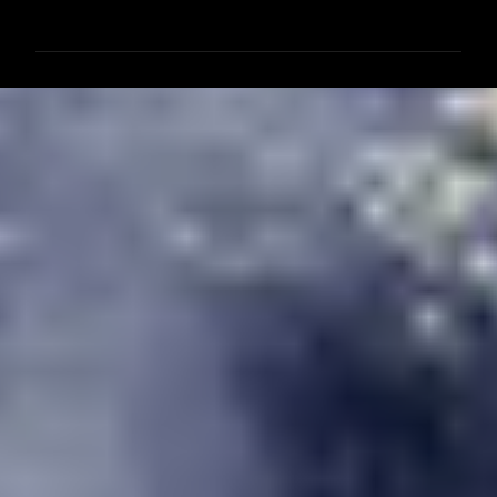
メ
ン
ト