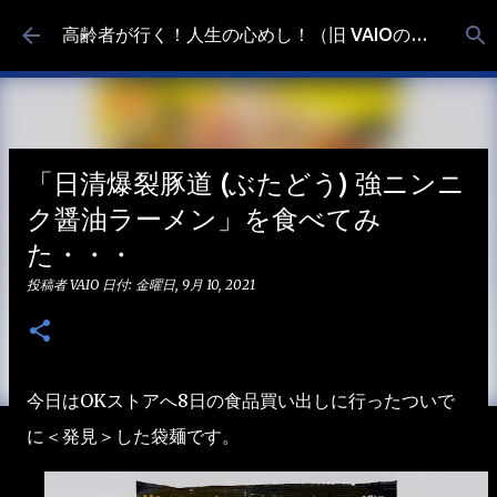
スキップしてメイン コンテンツに移動
高齢者が行く！人生の心めし！（旧 VAIOの食べ歩き）
「日清爆裂豚道 (ぶたどう) 強ニンニ
ク醤油ラーメン」を食べてみ
た・・・
投稿者
VAIO
日付:
金曜日, 9月 10, 2021
今日はOKストアへ8日の食品買い出しに行ったついで
に＜発見＞した袋麺です。