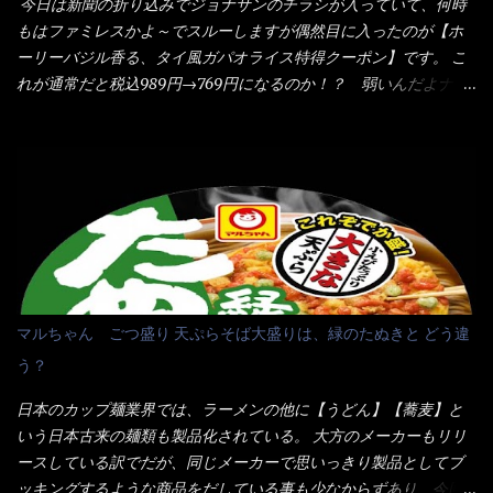
今日は新聞の折り込みでジョナサンのチラシが入っていて、何時
ないかぁ～ モヤシが黒豆モヤシだから細身で熱を加えてもへた
当たりだね） 今回新作のグラタンを頂きましたが、まずまずの美
もはファミレスかよ～でスルーしますが偶然目に入ったのが【ホ
りづらい！（緑豆モヤシだと太くて熱加えるとダラーっとなるん
味しさとダイソーのカレースプーンの。すくい上げ力の良さを再
ーリーバジル香る、タイ風ガパオライス特得クーポン】です。 こ
だよ） それに細ストレート麺とモヤシが良いバランスで・・・
度認識できました。
れが通常だと税込989円→769円になるのか！？ 弱いんだよナァ
韮の緑と卵の黄色も相まって・・・映える...
～ それに使用期限は6/15迄となっていて・・・今日じゃん！！
そこで近くのお店へ・・・・ モーニング以外の通常メニューは、
10:30以降に提供されるので10:40頃に店内へ 私は基本的、どの店
に行っても同じメニュー同じ味のファミレスには行きません。 最
近は、ステーキガストに試しに行ったぐらいです。（肉が喰いた
くて） しかし最近のファミレスは合理化が進み、店員さんもフロ
ア担当は2人程度しか居ないんだよねぇ～ それに注文はタッチパ
ネル！！ 凄いよなぁ～ 20年位前は、フロア担当だけでも5人は
居たと思うけど・・・ 判らず店員さんを呼ぶピンポンを・・・ク
マルちゃん ごつ盛り 天ぷらそば大盛りは、緑のたぬきと どう違
ーポンなんだけどと伝えると、丁寧にタッチパネルで～と教えて
う？
くれたが、何故かタッチパネルがクーポンを受け付けない！！ 店
員さんも、アレー？といいながら私が受け付けますので・・・と
日本のカップ麺業界では、ラーメンの他に【うどん】【蕎麦】と
消えていった。 タッチパネルのやつ、安いのは嫌うんだな！？こ
いう日本古来の麺類も製品化されている。 大方のメーカーもリリ
のヤロー！ 待つ事暫し・・・10分は越えたと思うけど・・・出て
ースしている訳でだが、同じメーカーで思いっきり製品としてブ
来ました。 こちらが本日のサラメシ【ホーリーバジル香る、タイ
ッキングするような商品をだしている事も少なからずあり、今回