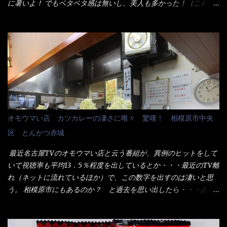
た。 な～るほど、この事か・・・ で今日の2021年後半1回目のサ
に暑いよ！ でもベタベタ感は無いし、美人も多かった！（これは
ラメシです。 見事に木桶には湯が入っていない、UDONだけで
関係無いね） 処で今日は何だ！？これです。 丸亀 釜あげうど
す。 しかし、この木桶デカイなぁ～ 試したいこと残りの1つが＜得
ん！ 日本には、お中元とお歳暮という古来からの風習がある。 お
＞サイズを食べられるか？である。 前回も、大しか食べていない
中元は、丁度お盆の夏場に日頃お世話になっている方への＜ご挨
からね、得がどれくらいの満腹度になるのか？ この得サイズの木
拶＞としての贈り物の習慣です。 今では、大分廃れてしまってい
桶は、銭湯で使う洗い桶サイズだなぁ～ この木桶サイズに、満々
るかと・・・小生もお中元やお歳暮など送った事は無い！（キッ
と湯が注がれていたら食べ進むうちに、麺が伸びてしまうだろ
パリ） まぁ～この慣習が残っているのは、官公庁や超大手企業戦
う。 これなら茹で上がった直後のままで、食べ進められるじゃな
士（昇進目的）などの世界でしょう。 要は、ゴマスリ・・・てな
いか！ 別皿で、葱と天かすを満タンに用意して、山葵も2つ。 そ
感じかな。 丸亀製麺と云えば、大阪誕生→全国区（北海道と沖縄
れに湯が無い利点として、汁が薄まらない！ これだよ、こ
は？）へ広がった、讃岐饂飩チェーン店大手といっても過言では
オモウマい店 カツカレーの凄さに唯々 驚嘆！ 相模原市中央
れ！！ 湯があると、うどんと共に汁の方へ湯までも入ってしま
無いでしょう。 各店舗で、毎日饂飩を打っているので饂飩好きの
区 とんかつ赤城
う。つまりラーメンの麺にスープが絡む現象ですな。 結局、伸び
方には店舗に寄って違う！と云う人も居るらしい・・ そんな大手
ずに汁も薄らむこともなく・・最後の方で＜だし汁＞を少し追加
讃岐饂飩チェーン店と関係があるのか？ 箱詰め乾麺！ このパッ
最近名古屋TVのオモウマい店と云う番組が、異例のヒットをして
しました。 腹イッパイだけど、得サイズは全てお腹の中へ収まっ
ケージからすれば、間違いなく贈答用目的でしょう。 そんな贈答
いて視聴率も平均13．5％程度を出しているとか・・・最近のTV離
たし満足達成度100％ 苦しいと云う事も無いな！ まだ鶏天1個位
用箱詰め饂飩・・・またもやメガドンキで発見し購入！ 中身は、
れ（ネットに流れているほか）で、この数字を出すのは凄いと思
は入りそうだね。 と云う事で、今回＜釜揚げうどんの湯無し＞を
この様な状態です。 乾麺の束が6束／一パックになっており、それ
う。 相模原市にもあるのか？ と過去を思い出したら・・・あっ
試したら、確...
が3袋入りです。 18束入りというわけですね！900ｇの容量とな
た！ とんかつ赤城！ 老齢の女性がメインで調理場を仕切、老齢
り、1束／50ｇです。 実売は、楽天で1980円・・・Amazonで
の男性が脇をサポートし最近は若い女性がオーダーや片付けを担
1280円と云った感じです。 で私は幾らで、メガドンキでゲットし
当している。 まずはこれを見て欲しい！ カウンターに置かれた＜