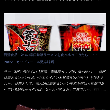
風ガパオライス】です。 私は、5年位前までは渋谷勤務だったので
はマルちゃんの【ごつ盛り天ぷらそば】を食べてみること
エスニックランチが多かったのよ！ 渋谷チャオタイなんて1人で良
に・・・ ※東洋水産様 写真借用致しました。 マルちゃんとの
く行きましたねぇ～ だからタイ料理屋さんには、辛味剤・酢・ナ
【そば】と云えば【緑のたぬき】という商品が、ドーンッと構え
ンプラー・砂糖などの4点セット（私はスパイスガールズと呼んで
ている訳で何故に敢えて本商品をリリースするの？ 確かに販売価
いた）が料理に必ず付いてきたものです。 でも流石にファミレ
格は、緑のたぬきの実売は108円位で、ごつ盛り天ぷらそばは98円
スでは・・・それは無いね！残念だ～ 今回はすかいらーくグルー
でした。 殆ど変わらないじゃないか！？ そこで何が違うか・・・
プで、タイ料理をどの様に再現して提供しているか？を見るだけ
メーカーHPから情報を得てみた。 ■原材料 比較（相手に含まれ
だなぁ～ 因みにガパオ＝ホーリーバジルなのです。 肉は通常チ
て居ない物質を赤色） ☆緑のたぬき 油揚げめん(小麦粉(国内製
キンが多く豚や牛もあります。 肉は挽肉みたいなミンチではな
造)、そば粉、植物油脂、植物性たん白、食塩、とろろ芋、卵白)、
日清食品 2つの辛口味噌ラーメンを食べ比べてみたら・・・
く、粗挽きの肉になるんです。 それに現地バンコクでは、卵は固
かやく(小えびてんぷら、 かまぼこ )、添付調味料(砂糖、食塩、し
焼きが本来です。 今回はほぼ全熟の目玉焼きで、これは日本風
Part2 カップヌードル激辛味噌
ょうゆ、魚介エキス、たん白加水分解物、香辛料、ねぎ、香味油
なのです。 まず頂いて見ると・・・肉はチキンで味付けは、チャ
脂)／加工でん粉、調味料(アミノ酸等)、炭酸カルシウム、カラメ
サァ～2回に分けての【日清 辛味噌カップ麺】食べ比べ～ 前回
オタイなのと比べれば薄め？ やっぱり調味料の【スパイスガール
ル色素、リン酸塩(Na)、増粘多糖類、レシチン、酸化防止剤(ビタ
は蒙古タンメン中本（中本＆イオン＆日清共同企画品）を頂きま
ズ】が必要だナァ～ 笑 私は、ブリッキーヌの粉末をよく掛け辛
ミンE)、クチナシ色素、ベニコウジ色素、香料、ビタミンB2、ビ
した。 結果として、個人的に蒙古タンメン中本を何回も店舗で食
く...
タミンB1、香辛料抽出物、 カロチン色素 、(一部にえび・小麦・
べている経験からすれば、な～んだ的なカップ麺でした。 同じ日
そば・卵・乳成分・大豆・豚肉・やまいも・ゼラチンを含む) ★ご
清食品から、昨年に続き2021年も再発売されたカップヌードル激
つ盛り 天ぷらそば 油揚げめん(小麦粉(国内製造)、そば粉、植物
辛味噌と、どちらが旨辛なんだ！？ 比較して見よう～企画を思
油脂、植物性たん白、食塩、とろろ芋、卵白)、かやく(小えびてん
いつきました。 見た目は、炎のシルエットが辛さを醸し出してい