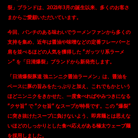
裂」ブランドは、2021年3月の誕生以来、多くのお客さ
まからご愛顧いただいています。
今回、パンチのある味わいでラーメンファンから多くの
支持を集め、近年は醤油や味噌などの定番フレーバーと
肩を並べるほどの人気を獲得した "ガッツリ系ラーメ
ン" を「日清爆裂」ブランドから新発売します。
「日清爆裂豚道 強ニンニク醤油ラーメン」は、醤油を
ベースに豚の旨みをたっぷりと加え、これでもかという
ほどニンニクをきかせた、一度食べればやみつきになる
"クサ旨" で "クセ旨" なスープが特長です。この "爆裂"
に突き抜けたスープに負けないよう、即席麺とは思えな
いほどのしっかりとした食べ応えがある極太ウェーブ麺
を採用しました。