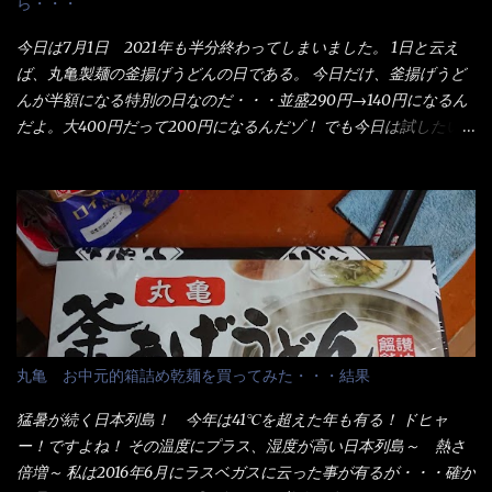
ら・・・
今日は7月1日 2021年も半分終わってしまいました。 1日と云え
ば、丸亀製麺の釜揚げうどんの日である。 今日だけ、釜揚げうど
んが半額になる特別の日なのだ・・・並盛290円→140円になるん
だよ。大400円だって200円になるんだゾ！ でも今日は試したい
ことが2つある！ 1つめは釜揚げうどんの湯が無い注文が通る
か？ 釜揚げうどんは、木の桶に茹で湯と共に＜うどん＞が泳い
でる～ でもコレって食べきるまで湯に浸かっているわけで、最
初と最後では麺の固さというかコシが違う！ だったら湯なんか要
らないじゃん！ 茹で上げ直後の麺だけいいよ！となるでしょ
う。 事前にググって調べたら、やっぱり＜湯無し＞注文は、裏注
文方法としてあるらしい。 それと店員によっては、理解出来ない
者も居るらしい云う事。 そこでランチ混雑前に、行くのが店への
配慮でもある。 11:20 店内に入り・・・『釜揚げうどん得を湯ナ
丸亀 お中元的箱詰め乾麺を買ってみた・・・結果
シで！』と注文したら、近場にいたオッサン店員はキョトンとし
た顔『湯なし？』（これだ全く理解していないな） すると茹で方
猛暑が続く日本列島！ 今年は41℃を超えた年も有る！ ドヒャ
の若い女性店員が『いい！いい！！』とオッサンを向こうへやっ
ー！ですよね！ その温度にプラス、湿度が高い日本列島～ 熱さ
た。 でサッサと、木桶を用意してうどんだけ入れて出して来まし
倍増～ 私は2016年6月にラスベガスに云った事が有るが・・・確か