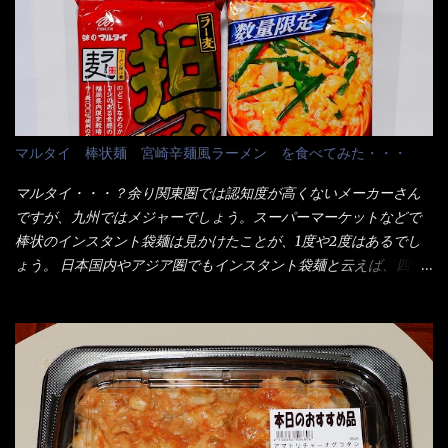
たかって？ それは非常に言いづらい・・・色々と各方面へ忖度し
お皿＞である。 直ぐに気づいたでしょう！ 何かキャベツが山じ
て、激安だったとだけ申し上げましょう。 早速1袋を大釜で茹で～
ゃないか！？ ハイ、山です。 これが標準なのです。 普通のとん
ハイ、約15分ほど茹で上げた状態です。 当家には、高齢者がいる
かつ屋のキャベツと比べたら、10人前ほどあるか？ 値段的には、
ので少し柔らかく・・・ 茹で上がった饂飩は、お店の饂飩に比べ
メイン（主流は1,000超）＋定食セット350円程と値段的には、そ
＜細い＞です。 どちらかと云えば、稲庭饂飩的な太さですね。 さ
れ程では安い訳でも無いが、客足が絶えない人気店である。 そん
てこれを、どの様に食べるか？ 長葱無かったので、玉葱を刻んで
なメニューのなかで、リーズナブルで頂ける＜映え＞るメニュー
マルタイ 棒状麺 宮崎辛麺風ラーメン を食べてみた・・・
八王子ラーメン風月見つけうどん！ 冷やし釜あげうどん～です。
が＜カツカレー＞だ！ これです。 当時1,000円税込だった
ラーメン丼に、冷水を軽く張って饂飩を盛り付け、お椀に昆布出
が・・・今も変わらないと思うけど・・・ これが出てくると、カ
マルタイ・・・？余り関東圏では認知度が高くないメーカーさん
汁つゆと長葱に山葵です。 これでツルツル～と頂きました。 良い
ウンター中からOH～と声が飛ぶ！ 写真は、キャベツ少なめでお願
ですが、九州ではメジャーでしょう。スーパーマーケットなどで
じゃないか～...
いしています。 皿のサイズは、直径30cmほどあります。 そこに
棒状のインスタント袋麺は見かけたことが、1度や2度はあるでし
ドカ盛のキャベツと御飯にカレーがかかっています。 カレーは辛
ょう。 日本国内やアジア圏でもインスタント袋麺と云えば、四角
く無く、食べやすいタイプです。 それじゃ～カツは、ハムカツ程
い形状になった乾麺が普通でしょう。マルタイでは＜棒状＞なの
度の薄さだろう？と思われるかもしれないが・・・違う！ チャー
です。 素麺や日本蕎麦などの乾麺と一緒ですね！ そんなマルタ
ンとした厚さのあるトンカツです。 それも揚げたての熱々です。
イ棒状ラーメンを、OKストアで見かけ思わず手に取って買い物篭
これを難なく完食出来なければ、漢では無い！と云っても過言で
へ 坦々まぜそばと＜数量限定＞宮崎辛麺風ラーメン オーッといき
はないだろう。 この他も、兎に角ボリューム満点で＜薄カツ＞と
なり私の胃袋をグサッと・・・・ 棒状インスタントラーメンの
呼ばれるメニューは、トンカツが2枚重ねて出てくるだ！ 1枚が薄
デビューが決まりました。 か・ら・め・ん・辛麺！ 宮崎辛麺は
いから、2枚乗せにしたらしいけど・・・
チャルメラや日清からも出されている、辛口のラーメンじゃ