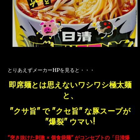
とりあえずメーカーHPを見ると・・・
即席麺とは思えないワシワシ極太麺
と、
"クサ旨" で "クセ旨" な豚スープが
"爆裂" ウマい!
"突き抜けた刺激 × 個食袋麺" がコンセプトの「日清爆