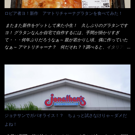
ん！！ 酸っぱくしたら、酸辣湯麺？なんてね。 よし今日のサラ
メシは、宮崎辛麺にしよう！ それではまず袋を開けると・・・ な
ロピア者ヨ！新作 アマトリチャーナグラタンを食べてみた！
んだか紙に巻かれた棒状の麺が二束、調味油と粉末スープ！ やは
り見慣れない姿・・・何だかチョッと高級感的な・・・だって透
またまた新作をゲットして来た小生！ 久しぶりのグラタンです
明なトレイに並んだ棒状麺なんて見慣れないからねぇ～（コスト
ヨ！ グラタンなんか自宅で自作するには、手間が掛かりすぎ
がかかる） 袋の裏側を見ると、韮とか卵の用意を勧めている。
て・・・何年ぶりだろうなぁ～ 親が若かりし頃、偶に作っていた
それなばらと冷蔵庫にあった、黒豆モヤシ・韮・生卵を用意しま
なぁ～ アマトリチャーナ？ 何だそれ？？調べると、イタリア語
した。 まず鍋1で湯を沸かし、麺を茹でる！ 小鍋で別に湯を沸か
らしくパスタソースだって～ トマトソースらしいですよ！ 何処
し卵を溶きながら投入～ 次にモヤシを入れて、粉末スープを投
からの情報？ ウィキペディアから・・・そうだろうな～笑 電子
入！！ それと韮の根本の固い部分もね！ 麺が茹で上がったら、
レンジで弱めのワット（小生は500Wで3分程度）温めてテーブル
丼へ入れてから小鍋のスープを丼の中へ 最後に小鍋の具を上にか
へ これ店舗の調理場で、製造しているけど考えるに大き目のオー
け、韮の葉の部分をドサッと乗せて調味油を入れて完成です。 ど
ブン皿で焼いて、大凡の目安で小分けにしているようで、パック
うでしょう？ 見た目 Goodデザイン賞じゃない！？ 笑 マルタ
をよーく見たら表面のチーズの乗り具合に結構な差が出てい
イのHPを見ると・・・（引用） めんは、ノンフライ・ノンスチー
た・・・チーズに焦げ目が付いているのを、しっかり確認し買う
ム製法で仕上げた、生めんに近い風味のストレートめんです。 豚
ことをオススメします。（取り分け量にも若干有り差がでてるだ
の旨味に数種類の唐辛子、ニンニクを加えた辛さとコクが凝縮さ
ろう） 早速タバスコを振りかけて食べてみると・・・結構美味し
ジョナサンでガパオライス！？ ちょっと試さなけりゃ～ダメだ
れた醤油ベースのスープです。 調味油に赤ラー油とごま油を使用
いよ！ 久しぶりだな～ホワイトソースとマカロニの絡まった食
よね！
することに風味と辛さを引き立たせています。 調味油をスープ
感・・・懐かしい～ 今回ダイソーのカレー用のスプーンを使って
全体に馴染ませるために、箸で麺と具を持ち上げて・・・ ええや
みたら、これが凄くうまくすくえるんだよねぇ～（このスプーン