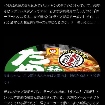
全体に馴染ませるために、箸で麺と具を持ち上げて・・・ ええや
みたら、これが凄くうまくすくえるんだよねぇ～（このスプーン
今日は新聞の折り込みでジョナサンのチラシが入っていて、何時
ないかぁ～ モヤシが黒豆モヤシだから細身で熱を加えてもへた
当たりだね） 今回新作のグラタンを頂きましたが、まずまずの美
もはファミレスかよ～でスルーしますが偶然目に入ったのが【ホ
りづらい！（緑豆モヤシだと太くて熱加えるとダラーっとなるん
味しさとダイソーのカレースプーンの。すくい上げ力の良さを再
ーリーバジル香る、タイ風ガパオライス特得クーポン】です。 こ
だよ） それに細ストレート麺とモヤシが良いバランスで・・・
度認識できました。
れが通常だと税込989円→769円になるのか！？ 弱いんだよナァ
韮の緑と卵の黄色も相まって・・・映える...
～ それに使用期限は6/15迄となっていて・・・今日じゃん！！
そこで近くのお店へ・・・・ モーニング以外の通常メニューは、
10:30以降に提供されるので10:40頃に店内へ 私は基本的、どの店
に行っても同じメニュー同じ味のファミレスには行きません。 最
近は、ステーキガストに試しに行ったぐらいです。（肉が喰いた
くて） しかし最近のファミレスは合理化が進み、店員さんもフロ
ア担当は2人程度しか居ないんだよねぇ～ それに注文はタッチパ
ネル！！ 凄いよなぁ～ 20年位前は、フロア担当だけでも5人は
居たと思うけど・・・ 判らず店員さんを呼ぶピンポンを・・・ク
マルちゃん ごつ盛り 天ぷらそば大盛りは、緑のたぬきと どう違
ーポンなんだけどと伝えると、丁寧にタッチパネルで～と教えて
う？
くれたが、何故かタッチパネルがクーポンを受け付けない！！ 店
員さんも、アレー？といいながら私が受け付けますので・・・と
日本のカップ麺業界では、ラーメンの他に【うどん】【蕎麦】と
消えていった。 タッチパネルのやつ、安いのは嫌うんだな！？こ
いう日本古来の麺類も製品化されている。 大方のメーカーもリリ
のヤロー！ 待つ事暫し・・・10分は越えたと思うけど・・・出て
ースしている訳でだが、同じメーカーで思いっきり製品としてブ