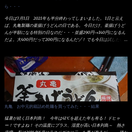
ら・・・
今日は7月1日 2021年も半分終わってしまいました。 1日と云え
ば、丸亀製麺の釜揚げうどんの日である。 今日だけ、釜揚げうど
んが半額になる特別の日なのだ・・・並盛290円→140円になるん
だよ。大400円だって200円になるんだゾ！ でも今日は試したい
ことが2つある！ 1つめは釜揚げうどんの湯が無い注文が通る
か？ 釜揚げうどんは、木の桶に茹で湯と共に＜うどん＞が泳い
でる～ でもコレって食べきるまで湯に浸かっているわけで、最
初と最後では麺の固さというかコシが違う！ だったら湯なんか要
らないじゃん！ 茹で上げ直後の麺だけいいよ！となるでしょ
う。 事前にググって調べたら、やっぱり＜湯無し＞注文は、裏注
文方法としてあるらしい。 それと店員によっては、理解出来ない
者も居るらしい云う事。 そこでランチ混雑前に、行くのが店への
配慮でもある。 11:20 店内に入り・・・『釜揚げうどん得を湯ナ
丸亀 お中元的箱詰め乾麺を買ってみた・・・結果
シで！』と注文したら、近場にいたオッサン店員はキョトンとし
た顔『湯なし？』（これだ全く理解していないな） すると茹で方
猛暑が続く日本列島！ 今年は41℃を超えた年も有る！ ドヒャ
の若い女性店員が『いい！いい！！』とオッサンを向こうへやっ
ー！ですよね！ その温度にプラス、湿度が高い日本列島～ 熱さ
た。 でサッサと、木桶を用意してうどんだけ入れて出して来まし