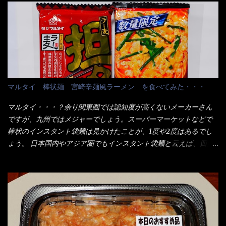
1280円と云った感じです。 で私は幾らで、メガドンキでゲットし
当している。 まずはこれを見て欲しい！ カウンターに置かれた＜
たかって？ それは非常に言いづらい・・・色々と各方面へ忖度し
お皿＞である。 直ぐに気づいたでしょう！ 何かキャベツが山じ
て、激安だったとだけ申し上げましょう。 早速1袋を大釜で茹で～
ゃないか！？ ハイ、山です。 これが標準なのです。 普通のとん
ハイ、約15分ほど茹で上げた状態です。 当家には、高齢者がいる
かつ屋のキャベツと比べたら、10人前ほどあるか？ 値段的には、
ので少し柔らかく・・・ 茹で上がった饂飩は、お店の饂飩に比べ
メイン（主流は1,000超）＋定食セット350円程と値段的には、そ
＜細い＞です。 どちらかと云えば、稲庭饂飩的な太さですね。 さ
れ程では安い訳でも無いが、客足が絶えない人気店である。 そん
てこれを、どの様に食べるか？ 長葱無かったので、玉葱を刻んで
なメニューのなかで、リーズナブルで頂ける＜映え＞るメニュー
マルタイ 棒状麺 宮崎辛麺風ラーメン を食べてみた・・・
八王子ラーメン風月見つけうどん！ 冷やし釜あげうどん～です。
が＜カツカレー＞だ！ これです。 当時1,000円税込だった
ラーメン丼に、冷水を軽く張って饂飩を盛り付け、お椀に昆布出
が・・・今も変わらないと思うけど・・・ これが出てくると、カ
マルタイ・・・？余り関東圏では認知度が高くないメーカーさん
汁つゆと長葱に山葵です。 これでツルツル～と頂きました。 良い
ウンター中からOH～と声が飛ぶ！ 写真は、キャベツ少なめでお願
ですが、九州ではメジャーでしょう。スーパーマーケットなどで
じゃないか～...
いしています。 皿のサイズは、直径30cmほどあります。 そこに
棒状のインスタント袋麺は見かけたことが、1度や2度はあるでし
ドカ盛のキャベツと御飯にカレーがかかっています。 カレーは辛
ょう。 日本国内やアジア圏でもインスタント袋麺と云えば、四角
く無く、食べやすいタイプです。 それじゃ～カツは、ハムカツ程
い形状になった乾麺が普通でしょう。マルタイでは＜棒状＞なの
度の薄さだろう？と思われるかもしれないが・・・違う！ チャー
です。 素麺や日本蕎麦などの乾麺と一緒ですね！ そんなマルタ
ンとした厚さのあるトンカツです。 それも揚げたての熱々です。
イ棒状ラーメンを、OKストアで見かけ思わず手に取って買い物篭
これを難なく完食出来なければ、漢では無い！と云っても過言で
へ 坦々まぜそばと＜数量限定＞宮崎辛麺風ラーメン オーッといき
はないだろう。 この他も、兎に角ボリューム満点で＜薄カツ＞と
なり私の胃袋をグサッと・・・・ 棒状インスタントラーメンの
呼ばれるメニューは、トンカツが2枚重ねて出てくるだ！ 1枚が薄
デビューが決まりました。 か・ら・め・ん・辛麺！ 宮崎辛麺は