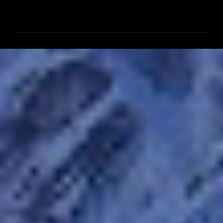
コ
メ
ン
ト