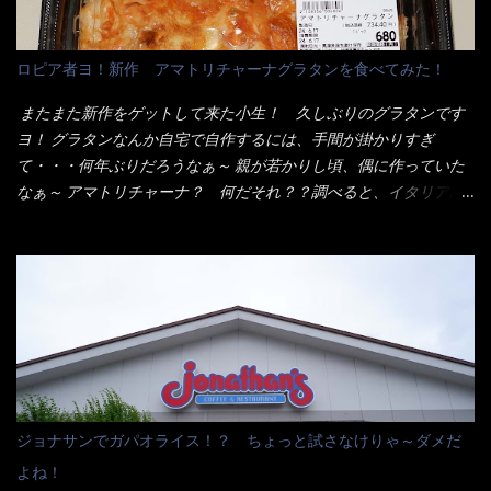
いから、2枚乗せにしたらしいけど・・・
チャルメラや日清からも出されている、辛口のラーメンじゃ
ん！！ 酸っぱくしたら、酸辣湯麺？なんてね。 よし今日のサラ
メシは、宮崎辛麺にしよう！ それではまず袋を開けると・・・ な
ロピア者ヨ！新作 アマトリチャーナグラタンを食べてみた！
んだか紙に巻かれた棒状の麺が二束、調味油と粉末スープ！ やは
り見慣れない姿・・・何だかチョッと高級感的な・・・だって透
またまた新作をゲットして来た小生！ 久しぶりのグラタンです
明なトレイに並んだ棒状麺なんて見慣れないからねぇ～（コスト
ヨ！ グラタンなんか自宅で自作するには、手間が掛かりすぎ
がかかる） 袋の裏側を見ると、韮とか卵の用意を勧めている。
て・・・何年ぶりだろうなぁ～ 親が若かりし頃、偶に作っていた
それなばらと冷蔵庫にあった、黒豆モヤシ・韮・生卵を用意しま
なぁ～ アマトリチャーナ？ 何だそれ？？調べると、イタリア語
した。 まず鍋1で湯を沸かし、麺を茹でる！ 小鍋で別に湯を沸か
らしくパスタソースだって～ トマトソースらしいですよ！ 何処
し卵を溶きながら投入～ 次にモヤシを入れて、粉末スープを投
からの情報？ ウィキペディアから・・・そうだろうな～笑 電子
入！！ それと韮の根本の固い部分もね！ 麺が茹で上がったら、
レンジで弱めのワット（小生は500Wで3分程度）温めてテーブル
丼へ入れてから小鍋のスープを丼の中へ 最後に小鍋の具を上にか
へ これ店舗の調理場で、製造しているけど考えるに大き目のオー
け、韮の葉の部分をドサッと乗せて調味油を入れて完成です。 ど
ブン皿で焼いて、大凡の目安で小分けにしているようで、パック
うでしょう？ 見た目 Goodデザイン賞じゃない！？ 笑 マルタ
をよーく見たら表面のチーズの乗り具合に結構な差が出てい
イのHPを見ると・・・（引用） めんは、ノンフライ・ノンスチー
た・・・チーズに焦げ目が付いているのを、しっかり確認し買う
ム製法で仕上げた、生めんに近い風味のストレートめんです。 豚
ことをオススメします。（取り分け量にも若干有り差がでてるだ
の旨味に数種類の唐辛子、ニンニクを加えた辛さとコクが凝縮さ
ろう） 早速タバスコを振りかけて食べてみると・・・結構美味し
ジョナサンでガパオライス！？ ちょっと試さなけりゃ～ダメだ
れた醤油ベースのスープです。 調味油に赤ラー油とごま油を使用
いよ！ 久しぶりだな～ホワイトソースとマカロニの絡まった食
よね！
することに風味と辛さを引き立たせています。 調味油をスープ
感・・・懐かしい～ 今回ダイソーのカレー用のスプーンを使って