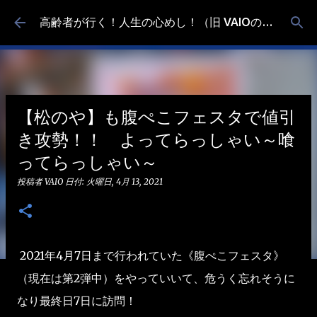
スキップしてメイン コンテンツに移動
高齢者が行く！人生の心めし！（旧 VAIOの食べ歩き）
【松のや】も腹ぺこフェスタで値引
き攻勢！！ よってらっしゃい～喰
ってらっしゃい～
投稿者
VAIO
日付:
火曜日, 4月 13, 2021
2021年4月7日まで行われていた《腹ぺこフェスタ》
（現在は第2弾中）をやっていいて、危うく忘れそうに
なり最終日7日に訪問！