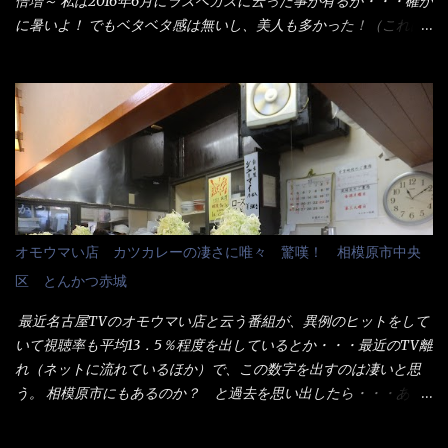
倍増～ 私は2016年6月にラスベガスに云った事が有るが・・・確か
た。 な～るほど、この事か・・・ で今日の2021年後半1回目のサ
に暑いよ！ でもベタベタ感は無いし、美人も多かった！（これは
ラメシです。 見事に木桶には湯が入っていない、UDONだけで
関係無いね） 処で今日は何だ！？これです。 丸亀 釜あげうど
す。 しかし、この木桶デカイなぁ～ 試したいこと残りの1つが＜得
ん！ 日本には、お中元とお歳暮という古来からの風習がある。 お
＞サイズを食べられるか？である。 前回も、大しか食べていない
中元は、丁度お盆の夏場に日頃お世話になっている方への＜ご挨
からね、得がどれくらいの満腹度になるのか？ この得サイズの木
拶＞としての贈り物の習慣です。 今では、大分廃れてしまってい
桶は、銭湯で使う洗い桶サイズだなぁ～ この木桶サイズに、満々
るかと・・・小生もお中元やお歳暮など送った事は無い！（キッ
と湯が注がれていたら食べ進むうちに、麺が伸びてしまうだろ
パリ） まぁ～この慣習が残っているのは、官公庁や超大手企業戦
う。 これなら茹で上がった直後のままで、食べ進められるじゃな
士（昇進目的）などの世界でしょう。 要は、ゴマスリ・・・てな
いか！ 別皿で、葱と天かすを満タンに用意して、山葵も2つ。 そ
感じかな。 丸亀製麺と云えば、大阪誕生→全国区（北海道と沖縄
れに湯が無い利点として、汁が薄まらない！ これだよ、こ
は？）へ広がった、讃岐饂飩チェーン店大手といっても過言では
オモウマい店 カツカレーの凄さに唯々 驚嘆！ 相模原市中央
れ！！ 湯があると、うどんと共に汁の方へ湯までも入ってしま
無いでしょう。 各店舗で、毎日饂飩を打っているので饂飩好きの
区 とんかつ赤城
う。つまりラーメンの麺にスープが絡む現象ですな。 結局、伸び
方には店舗に寄って違う！と云う人も居るらしい・・ そんな大手
ずに汁も薄らむこともなく・・最後の方で＜だし汁＞を少し追加
讃岐饂飩チェーン店と関係があるのか？ 箱詰め乾麺！ このパッ
最近名古屋TVのオモウマい店と云う番組が、異例のヒットをして
しました。 腹イッパイだけど、得サイズは全てお腹の中へ収まっ
ケージからすれば、間違いなく贈答用目的でしょう。 そんな贈答
いて視聴率も平均13．5％程度を出しているとか・・・最近のTV離
たし満足達成度100％ 苦しいと云う事も無いな！ まだ鶏天1個位
用箱詰め饂飩・・・またもやメガドンキで発見し購入！ 中身は、
れ（ネットに流れているほか）で、この数字を出すのは凄いと思
は入りそうだね。 と云う事で、今回＜釜揚げうどんの湯無し＞を
この様な状態です。 乾麺の束が6束／一パックになっており、それ
う。 相模原市にもあるのか？ と過去を思い出したら・・・あっ
試したら、確...
が3袋入りです。 18束入りというわけですね！900ｇの容量とな
た！ とんかつ赤城！ 老齢の女性がメインで調理場を仕切、老齢
り、1束／50ｇです。 実売は、楽天で1980円・・・Amazonで
の男性が脇をサポートし最近は若い女性がオーダーや片付けを担