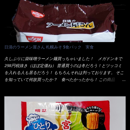
いつきました。 見た目は、炎のシルエットが辛さを醸し出してい
ぷら)、添付調味料(砂糖、食塩、しょうゆ、魚介エキス、たん白加
る・・・ でもパッケージに惑わされてはいけない！！ 私はペ
水分解物、ねぎ、香辛料、 植物油 、香味油脂)／加工でん粉、調味
ヤングの【獄激辛焼きそば】を完食した漢だ。 その後の獄激辛カ
料(アミノ酸等)、炭酸カルシウム、カラメル色素、リン酸塩
レーもな！ 今回、カップヌードル激辛味噌はカップに敢えて辛
(Na)、増粘多糖類、レシチン、酸化防止剤(ビタミンE)、クチナシ
さレベルが記載されている。 それはレベル5！ 日清としては最上
色素、香料、ベニコウジ色素、ビタミンB2、ビタミンB1、香辛料
位の辛さと云っている訳だ。 昨年モデルも食べてはいるけど、1年
抽出物、(一部にえび・小麦・そば・卵・ さば ・大豆・豚肉・やま
も経つと記憶の彼方に・・・いや歳だから記憶力が、どうのこう
日清のラーメン屋さん 札幌みそ 5食パック 実食
いも・ゼラチンを含む) 材料から見れば、緑のたぬきの方が蒲鉾が
のではない。 記憶に残るだけのインパクトに欠けている商品と
入っている！ あの半円形のヤツね！ それとカロチン色素・・・
云う事（当時） 開封すると・・・ 小袋なんてありゃしない！ カ
久しぶりに袋味噌ラーメン麺買っちゃいました！ メガドンキで
さば！？ さばって鯖か？？ サバ読んでないか？？ ■カロリー
ップヌードルは基本蓋開けて、熱湯を注ぐだけで出来る！それが
298円税抜き（ほぼ定価ね） 普通買うのは冬だろう！とツッコミ
比較 緑のたぬき ...
デビュー時からの最大のポイント。 だから粉末スープの具も全
を入れる人も居るだろう！ もちろんそれは判っております。 そこ
部カップの中でカオス状態。 これ特に縦型Bigカップだと、スー
を知っていて何故買ったか？ 食べたかったから！ この商品
プが沈殿するのよねぇ～ だから毎度、ホワイトカップを別に用
2019/6/3にリニューアル販売しているらしくてね！ 麺もスープ
意！ 3分待つのだゾ！ チェルシー！！ OK？ は～い こうな
も。北海道こだわりで全面改良らしい・・・そうと知ったら食べ
りました～ 熱湯によりカップ内に対流が起こり、表層が泡立っ
てみないといけないじゃん！（知るのが遅い） リニューアル前の
ている～ 隣に用意したのが、ホワイトカップ丼型です。 こちら
は食べた事あるのよ！でもここ数年は、カップ麺の方が話題性も
へ内容物を全て移すのと同時に、スープも満遍なく全体に行き渡
品揃えも上じゃん！ だって話題性の無いのを食べても・・・しょ
させる。 箸で麺から移動させ、具とスープは最後に移すとこうな
うが無いじゃん！ 日本で話題性が無いのに、外国の人には尚更ね
りました。 良い感じではないか！ やはり一部粉末スープが縦型
ぇ～ 袋麺と云えば【サッポロ一番】と云われる程だが、10年位前