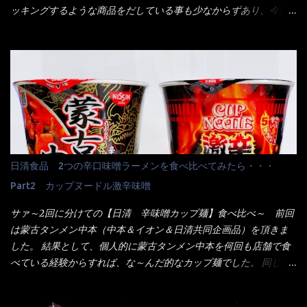
来ました。 こちらが本日のサラメシ【ホーリーバジル香る、タイ
ッキングするような商品をだしている事も少なからずあり、今回
風ガパオライス】です。 私は、5年位前までは渋谷勤務だったので
はマルちゃんの【ごつ盛り天ぷらそば】を食べてみること
エスニックランチが多かったのよ！ 渋谷チャオタイなんて1人で良
に・・・ ※東洋水産様 写真借用致しました。 マルちゃんとの
く行きましたねぇ～ だからタイ料理屋さんには、辛味剤・酢・ナ
【そば】と云えば【緑のたぬき】という商品が、ドーンッと構え
ンプラー・砂糖などの4点セット（私はスパイスガールズと呼んで
ている訳で何故に敢えて本商品をリリースするの？ 確かに販売価
いた）が料理に必ず付いてきたものです。 でも流石にファミレ
格は、緑のたぬきの実売は108円位で、ごつ盛り天ぷらそばは98円
スでは・・・それは無いね！残念だ～ 今回はすかいらーくグルー
でした。 殆ど変わらないじゃないか！？ そこで何が違うか・・・
プで、タイ料理をどの様に再現して提供しているか？を見るだけ
メーカーHPから情報を得てみた。 ■原材料 比較（相手に含まれ
だなぁ～ 因みにガパオ＝ホーリーバジルなのです。 肉は通常チ
て居ない物質を赤色） ☆緑のたぬき 油揚げめん(小麦粉(国内製
キンが多く豚や牛もあります。 肉は挽肉みたいなミンチではな
造)、そば粉、植物油脂、植物性たん白、食塩、とろろ芋、卵白)、
日清食品 2つの辛口味噌ラーメンを食べ比べてみたら・・・
く、粗挽きの肉になるんです。 それに現地バンコクでは、卵は固
かやく(小えびてんぷら、 かまぼこ )、添付調味料(砂糖、食塩、し
焼きが本来です。 今回はほぼ全熟の目玉焼きで、これは日本風
Part2 カップヌードル激辛味噌
ょうゆ、魚介エキス、たん白加水分解物、香辛料、ねぎ、香味油
なのです。 まず頂いて見ると・・・肉はチキンで味付けは、チャ
脂)／加工でん粉、調味料(アミノ酸等)、炭酸カルシウム、カラメ
サァ～2回に分けての【日清 辛味噌カップ麺】食べ比べ～ 前回
オタイなのと比べれば薄め？ やっぱり調味料の【スパイスガール
ル色素、リン酸塩(Na)、増粘多糖類、レシチン、酸化防止剤(ビタ
は蒙古タンメン中本（中本＆イオン＆日清共同企画品）を頂きま
ズ】が必要だナァ～ 笑 私は、ブリッキーヌの粉末をよく掛け辛
ミンE)、クチナシ色素、ベニコウジ色素、香料、ビタミンB2、ビ
した。 結果として、個人的に蒙古タンメン中本を何回も店舗で食
く...
タミンB1、香辛料抽出物、 カロチン色素 、(一部にえび・小麦・
べている経験からすれば、な～んだ的なカップ麺でした。 同じ日
そば・卵・乳成分・大豆・豚肉・やまいも・ゼラチンを含む) ★ご
清食品から、昨年に続き2021年も再発売されたカップヌードル激
つ盛り 天ぷらそば 油揚げめん(小麦粉(国内製造)、そば粉、植物
辛味噌と、どちらが旨辛なんだ！？ 比較して見よう～企画を思
油脂、植物性たん白、食塩、とろろ芋、卵白)、かやく(小えびてん