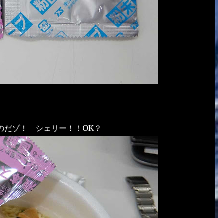
のだゾ！ シェリー！！OK？