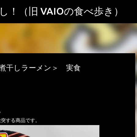
スキップしてメイン コンテンツに移動
！（旧 VAIOの食べ歩き）
煮干しラーメン＞ 実食
。
激突する商品です。