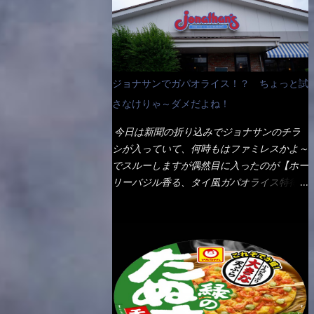
なんて見慣れないからねぇ～（コストがかか
ペディアから・・・そうだろうな～笑 電子
る） 袋の裏側を見ると、韮とか卵の用意を
レンジで弱めのワット（小生は500Wで3分
勧めている。 それなばらと冷蔵庫にあっ
程度）温めてテーブルへ これ店舗の調理場
た、黒豆モヤシ・韮・生卵を用意しました。
で、製造しているけど考えるに大き目のオー
まず鍋1で湯を沸かし、麺を茹でる！ 小鍋
ブン皿で焼いて、大凡の目安で小分けにして
ジョナサンでガパオライス！？ ちょっと試
で別に湯を沸かし卵を溶きながら投入～ 次
いるようで、パックをよーく見たら表面のチ
にモヤシを入れて、粉末スープを投入！！
さなけりゃ～ダメだよね！
ーズの乗り具合に結構な差が出ていた・・・
それと韮の根本の固い部分もね！ 麺が茹で
チーズに焦げ目が付いているのを、しっかり
今日は新聞の折り込みでジョナサンのチラ
上がったら、丼へ入れてから小鍋のスープを
確認し買うことをオススメします。（取り分
シが入っていて、何時もはファミレスかよ～
丼の中へ 最後に小鍋の具を上にかけ、韮の
け量にも若干有り差がでてるだろう） 早速
でスルーしますが偶然目に入ったのが【ホー
葉の部分をドサッと乗せて調味油を入れて完
タバスコを振りかけて食べてみると・・・結
リーバジル香る、タイ風ガパオライス特得ク
成です。 どうでしょう？ 見た目 Goodデ
構美味しいよ！ 久しぶりだな～ホワイトソ
ーポン】です。 これが通常だと税込989円
ザイン賞じゃない！？ 笑 マルタイのHPを
ースとマカロニの絡まった食感・・・懐かし
→769円になるのか！？ 弱いんだよナァ
見ると・・・（引用） めんは、ノンフラ
い～ 今回ダイソーのカレー用のスプーンを
～ それに使用期限は6/15迄となってい
イ・ノンスチーム製法で仕上げた、生めんに
使ってみたら、これが凄くうまくすくえるん
て・・・今日じゃん！！ そこで近くのお店
近い風味のストレートめんです。 豚の旨味
だよねぇ～（このスプーン当たりだね） 今
へ・・・・ モーニング以外の通常メニュー
に数種類の唐辛子、ニンニクを加えた辛さと
回新作のグラタンを頂きましたが、まずまず
は、10:30以降に提供されるので10:40頃に店
コクが凝縮された醤油ベースのスープです。
の美味しさとダイソーのカレースプーンの。
内へ 私は基本的、どの店に行っても同じメ
調味油に赤ラー油とごま油を使用することに
すくい上げ力の良さを再度認識できました。