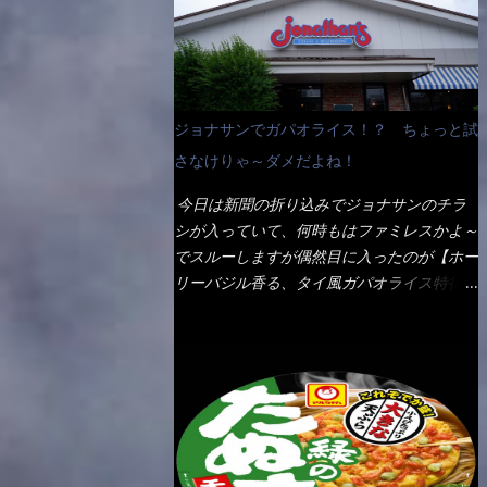
なんて見慣れないからねぇ～（コストがかか
ペディアから・・・そうだろうな～笑 電子
る） 袋の裏側を見ると、韮とか卵の用意を
レンジで弱めのワット（小生は500Wで3分
勧めている。 それなばらと冷蔵庫にあっ
程度）温めてテーブルへ これ店舗の調理場
た、黒豆モヤシ・韮・生卵を用意しました。
で、製造しているけど考えるに大き目のオー
まず鍋1で湯を沸かし、麺を茹でる！ 小鍋
ブン皿で焼いて、大凡の目安で小分けにして
ジョナサンでガパオライス！？ ちょっと試
で別に湯を沸かし卵を溶きながら投入～ 次
いるようで、パックをよーく見たら表面のチ
にモヤシを入れて、粉末スープを投入！！
さなけりゃ～ダメだよね！
ーズの乗り具合に結構な差が出ていた・・・
それと韮の根本の固い部分もね！ 麺が茹で
チーズに焦げ目が付いているのを、しっかり
今日は新聞の折り込みでジョナサンのチラ
上がったら、丼へ入れてから小鍋のスープを
確認し買うことをオススメします。（取り分
シが入っていて、何時もはファミレスかよ～
丼の中へ 最後に小鍋の具を上にかけ、韮の
け量にも若干有り差がでてるだろう） 早速
でスルーしますが偶然目に入ったのが【ホー
葉の部分をドサッと乗せて調味油を入れて完
タバスコを振りかけて食べてみると・・・結
リーバジル香る、タイ風ガパオライス特得ク
成です。 どうでしょう？ 見た目 Goodデ
構美味しいよ！ 久しぶりだな～ホワイトソ
ーポン】です。 これが通常だと税込989円
ザイン賞じゃない！？ 笑 マルタイのHPを
ースとマカロニの絡まった食感・・・懐かし
→769円になるのか！？ 弱いんだよナァ
見ると・・・（引用） めんは、ノンフラ
い～ 今回ダイソーのカレー用のスプーンを
～ それに使用期限は6/15迄となってい
イ・ノンスチーム製法で仕上げた、生めんに
使ってみたら、これが凄くうまくすくえるん
て・・・今日じゃん！！ そこで近くのお店
近い風味のストレートめんです。 豚の旨味
だよねぇ～（このスプーン当たりだね） 今
へ・・・・ モーニング以外の通常メニュー
に数種類の唐辛子、ニンニクを加えた辛さと
回新作のグラタンを頂きましたが、まずまず
は、10:30以降に提供されるので10:40頃に店
コクが凝縮された醤油ベースのスープです。
の美味しさとダイソーのカレースプーンの。
内へ 私は基本的、どの店に行っても同じメ
調味油に赤ラー油とごま油を使用することに
すくい上げ力の良さを再度認識できました。