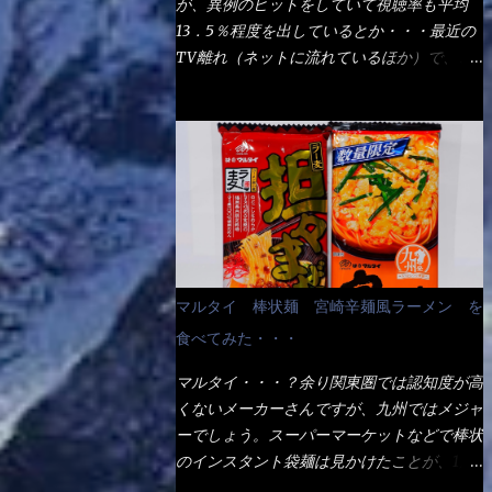
が、異例のヒットをしていて視聴率も平均
の満腹度になるのか？ この得サイズの木桶
ば、大阪誕生→全国区（北海道と沖縄は？）
13．5％程度を出しているとか・・・最近の
は、銭湯で使う洗い桶サイズだなぁ～ この
へ広がった、讃岐饂飩チェーン店大手といっ
TV離れ（ネットに流れているほか）で、こ
木桶サイズに、満々と湯が注がれていたら食
ても過言では無いでしょう。 各店舗で、毎
の数字を出すのは凄いと思う。 相模原市に
べ進むうちに、麺が伸びてしまうだろう。
日饂飩を打っているので饂飩好きの方には店
もあるのか？ と過去を思い出したら・・・
これなら茹で上がった直後のままで、食べ進
舗に寄って違う！と云う人も居るらしい・・
あった！ とんかつ赤城！ 老齢の女性がメ
められるじゃないか！ 別皿で、葱と天かす
そんな大手讃岐饂飩チェーン店と関係がある
インで調理場を仕切、老齢の男性が脇をサポ
を満タンに用意して、山葵も2つ。 それに湯
のか？ 箱詰め乾麺！ このパッケージから
ートし最近は若い女性がオーダーや片付けを
が無い利点として、汁が薄まらない！ これ
すれば、間違いなく贈答用目的でしょう。
担当している。 まずはこれを見て欲しい！
だよ、これ！！ 湯があると、うどんと共に
そんな贈答用箱詰め饂飩・・・またもやメガ
カウンターに置かれた＜お皿＞である。 直
汁の方へ湯までも入ってしまう。つまりラー
ドンキで発見し購入！ 中身は、この様な状
ぐに気づいたでしょう！ 何かキャベツが山
メンの麺にスープが絡む現象ですな。 結
態です。 乾麺の束が6束／一パックになって
じゃないか！？ ハイ、山です。 これが標
局、伸びずに汁も薄らむこともなく・・最後
マルタイ 棒状麺 宮崎辛麺風ラーメン を
おり、それが3袋入りです。 18束入りという
準なのです。 普通のとんかつ屋のキャベツ
の方で＜だし汁＞を少し追加しました。 腹
わけですね！900ｇの容量となり、1束／50
食べてみた・・・
と比べたら、10人前ほどあるか？ 値段的に
イッパイだけど、得サイズは全てお腹の中へ
ｇです。 実売は、楽天で1980円・・・
は、メイン（主流は1,000超）＋定食セット
収まったし満足達成度100％ 苦しいと云う事
マルタイ・・・？余り関東圏では認知度が高
Amazonで1280円と云った感じです。 で私
350円程と値段的には、それ程では安い訳で
も無いな！ まだ鶏天1個位は入りそうだ
くないメーカーさんですが、九州ではメジャ
は幾らで、メガドンキでゲットしたかって？
も無いが、客足が絶えない人気店である。
ね。 と云う事で、今回＜釜揚げうどんの湯
ーでしょう。スーパーマーケットなどで棒状
それは非常に言いづらい・・・色々と各方面
そんなメニューのなかで、リーズナブルで頂
無し＞を試したら、確...
のインスタント袋麺は見かけたことが、1度
へ忖度して、激安だったとだけ申し上げまし
ける＜映え＞るメニューが＜カツカレー＞
や2度はあるでしょう。 日本国内やアジア圏