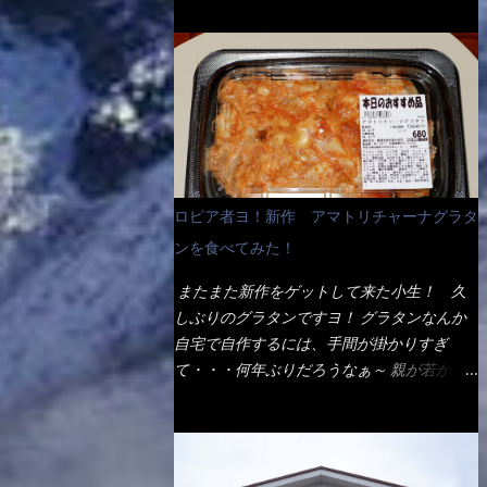
ょう。 早速1袋を大釜で茹で～ ハイ、約15分
だ！ これです。 当時1,000円税込だった
でもインスタント袋麺と云えば、四角い形状
ほど茹で上げた状態です。 当家には、高齢
が・・・今も変わらないと思うけど・・・
になった乾麺が普通でしょう。マルタイでは
者がいるので少し柔らかく・・・ 茹で上が
これが出てくると、カウンター中からOH～
＜棒状＞なのです。 素麺や日本蕎麦などの
った饂飩は、お店の饂飩に比べ＜細い＞で
と声が飛ぶ！ 写真は、キャベツ少なめでお
乾麺と一緒ですね！ そんなマルタイ棒状ラ
す。 どちらかと云えば、稲庭饂飩的な太さ
願いしています。 皿のサイズは、直径30cm
ーメンを、OKストアで見かけ思わず手に取
ですね。 さてこれを、どの様に食べるか？
ほどあります。 そこにドカ盛のキャベツと
って買い物篭へ 坦々まぜそばと＜数量限定
長葱無かったので、玉葱を刻んで八王子ラー
御飯にカレーがかかっています。 カレーは
＞宮崎辛麺風ラーメン オーッといきなり私
メン風月見つけうどん！ 冷やし釜あげうど
辛く無く、食べやすいタイプです。 それじ
の胃袋をグサッと・・・・ 棒状インスタン
ん～です。 ラーメン丼に、冷水を軽く張っ
ロピア者ヨ！新作 アマトリチャーナグラタ
ゃ～カツは、ハムカツ程度の薄さだろう？と
トラーメンのデビューが決まりました。
て饂飩を盛り付け、お椀に昆布出汁つゆと長
思われるかもしれないが・・・違う！ チャ
ンを食べてみた！
か・ら・め・ん・辛麺！ 宮崎辛麺はチャル
葱に山葵です。 これでツルツル～と頂きま
ーンとした厚さのあるトンカツです。 それ
メラや日清からも出されている、辛口のラー
した。 良いじゃないか～...
またまた新作をゲットして来た小生！ 久
も揚げたての熱々です。 これを難なく完食
メンじゃん！！ 酸っぱくしたら、酸辣湯
しぶりのグラタンですヨ！ グラタンなんか
出来なければ、漢では無い！と云っても過言
麺？なんてね。 よし今日のサラメシは、宮
自宅で自作するには、手間が掛かりすぎ
ではないだろう。 この他も、兎に角ボリュ
崎辛麺にしよう！ それではまず袋を開ける
て・・・何年ぶりだろうなぁ～ 親が若かり
ーム満点で＜薄カツ＞と呼ばれるメニュー
と・・・ なんだか紙に巻かれた棒状の麺が
し頃、偶に作っていたなぁ～ アマトリチャ
は、トンカツが2枚重ねて出てくるだ！ 1枚
二束、調味油と粉末スープ！ やはり見慣れ
ーナ？ 何だそれ？？調べると、イタリア語
が薄いから、2枚乗せにしたらしいけ
ない姿・・・何だかチョッと高級感的
らしくパスタソースだって～ トマトソース
ど・・・
な・・・だって透明なトレイに並んだ棒状麺
らしいですよ！ 何処からの情報？ ウィキ