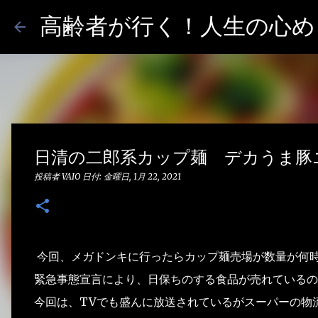
高齢者が行く！人生の心めし
日清の二郎系カップ麺 デカうま豚
投稿者
VAIO
日付:
金曜日, 1月 22, 2021
今回、メガドンキに行ったらカップ麺売場が数量が何
緊急事態宣言により、日保ちのする食品が売れているの
今回は、TVでも盛んに放送されているがスーパーの物