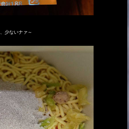
、少ないナァ～