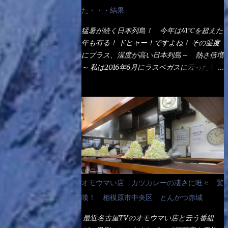
なるでしょう。 事前にググって調べたら、
た・・・結果
やっぱり＜湯無し＞注文は、裏注文方法とし
てあるらしい。 それと店員によっては、理
猛暑が続く日本列島！ 今年は41℃を超えた
解出来ない者も居るらしい云う事。 そこで
年も有る！ ドヒャー！ですよね！ その温度
ランチ混雑前に、行くのが店への配慮でもあ
にプラス、湿度が高い日本列島～ 熱さ倍増
る。 11:20 店内に入り・・・『釜揚げうど
～ 私は2016年6月にラスベガスに云った事が
ん得を湯ナシで！』と注文したら、近場にい
有るが・・・確かに暑いよ！ でもベタベタ
たオッサン店員はキョトンとした顔『湯な
感は無いし、美人も多かった！（これは関係
し？』（これだ全く理解していないな） す
無いね） 処で今日は何だ！？これです。 丸
ると茹で方の若い女性店員が『いい！い
亀 釜あげうどん！ 日本には、お中元とお
い！！』とオッサンを向こうへやった。 で
歳暮という古来からの風習がある。 お中元
サッサと、木桶を用意してうどんだけ入れて
は、丁度お盆の夏場に日頃お世話になってい
出して来ました。 な～るほど、この事
る方への＜ご挨拶＞としての贈り物の習慣で
か・・・ で今日の2021年後半1回目のサラメ
す。 今では、大分廃れてしまっているか
シです。 見事に木桶には湯が入っていな
と・・・小生もお中元やお歳暮など送った事
オモウマい店 カツカレーの凄さに唯々 驚
い、UDONだけです。 しかし、この木桶デ
は無い！（キッパリ） まぁ～この慣習が残
カイなぁ～ 試したいこと残りの1つが＜得＞
嘆！ 相模原市中央区 とんかつ赤城
っているのは、官公庁や超大手企業戦士（昇
サイズを食べられるか？である。 前回も、
進目的）などの世界でしょう。 要は、ゴマ
最近名古屋TVのオモウマい店と云う番組
大しか食べていないからね、得がどれくらい
スリ・・・てな感じかな。 丸亀製麺と云え