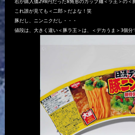
右が購入価298円だった8角形のカップ麺＜ラ王＞の
これ誰が見ても＜二郎＞だよな！笑
豚だし、ニンニクだし・・・
値段は、大きく違い＜豚ラ王＞は、＜デカうま＞3個分