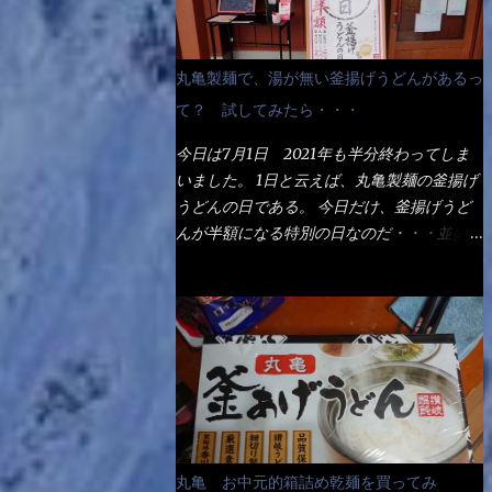
丸亀製麺で、湯が無い釜揚げうどんがあるっ
て？ 試してみたら・・・
今日は7月1日 2021年も半分終わってしま
いました。 1日と云えば、丸亀製麺の釜揚げ
うどんの日である。 今日だけ、釜揚げうど
んが半額になる特別の日なのだ・・・並盛
290円→140円になるんだよ。大400円だっ
て200円になるんだゾ！ でも今日は試した
いことが2つある！ 1つめは釜揚げうどんの
湯が無い注文が通るか？ 釜揚げうどんは、
木の桶に茹で湯と共に＜うどん＞が泳いでる
～ でもコレって食べきるまで湯に浸かって
いるわけで、最初と最後では麺の固さという
かコシが違う！ だったら湯なんか要らない
じゃん！ 茹で上げ直後の麺だけいいよ！と
丸亀 お中元的箱詰め乾麺を買ってみ