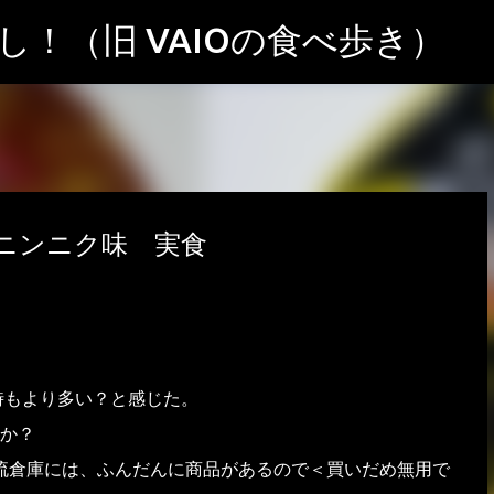
スキップしてメイン コンテンツに移動
！（旧 VAIOの食べ歩き）
ニンニク味 実食
時もより多い？と感じた。
か？
流倉庫には、ふんだんに商品があるので＜買いだめ無用で