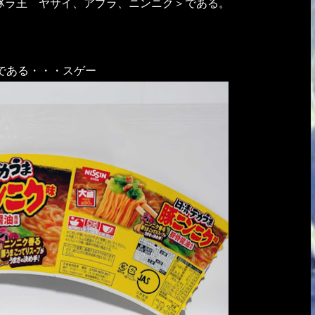
＜豚ラ王 ヤサイ、アブラ、ニンニク＞である。
である・・・スゲー