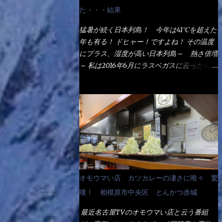
なるでしょう。 事前にググって調べたら、
た・・・結果
やっぱり＜湯無し＞注文は、裏注文方法とし
てあるらしい。 それと店員によっては、理
猛暑が続く日本列島！ 今年は41℃を超えた
解出来ない者も居るらしい云う事。 そこで
年も有る！ ドヒャー！ですよね！ その温度
ランチ混雑前に、行くのが店への配慮でもあ
にプラス、湿度が高い日本列島～ 熱さ倍増
る。 11:20 店内に入り・・・『釜揚げうど
～ 私は2016年6月にラスベガスに云った事が
ん得を湯ナシで！』と注文したら、近場にい
有るが・・・確かに暑いよ！ でもベタベタ
たオッサン店員はキョトンとした顔『湯な
感は無いし、美人も多かった！（これは関係
し？』（これだ全く理解していないな） す
無いね） 処で今日は何だ！？これです。 丸
ると茹で方の若い女性店員が『いい！い
亀 釜あげうどん！ 日本には、お中元とお
い！！』とオッサンを向こうへやった。 で
歳暮という古来からの風習がある。 お中元
サッサと、木桶を用意してうどんだけ入れて
は、丁度お盆の夏場に日頃お世話になってい
出して来ました。 な～るほど、この事
る方への＜ご挨拶＞としての贈り物の習慣で
か・・・ で今日の2021年後半1回目のサラメ
す。 今では、大分廃れてしまっているか
シです。 見事に木桶には湯が入っていな
と・・・小生もお中元やお歳暮など送った事
オモウマい店 カツカレーの凄さに唯々 驚
い、UDONだけです。 しかし、この木桶デ
は無い！（キッパリ） まぁ～この慣習が残
カイなぁ～ 試したいこと残りの1つが＜得＞
嘆！ 相模原市中央区 とんかつ赤城
っているのは、官公庁や超大手企業戦士（昇
サイズを食べられるか？である。 前回も、
進目的）などの世界でしょう。 要は、ゴマ
最近名古屋TVのオモウマい店と云う番組
大しか食べていないからね、得がどれくらい
スリ・・・てな感じかな。 丸亀製麺と云え