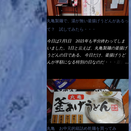
丸亀製麺で、湯が無い釜揚げうどんがあるっ
て？ 試してみたら・・・
今日は7月1日 2021年も半分終わってしま
いました。 1日と云えば、丸亀製麺の釜揚げ
うどんの日である。 今日だけ、釜揚げうど
んが半額になる特別の日なのだ・・・並盛
290円→140円になるんだよ。大400円だっ
て200円になるんだゾ！ でも今日は試した
いことが2つある！ 1つめは釜揚げうどんの
湯が無い注文が通るか？ 釜揚げうどんは、
木の桶に茹で湯と共に＜うどん＞が泳いでる
～ でもコレって食べきるまで湯に浸かって
いるわけで、最初と最後では麺の固さという
かコシが違う！ だったら湯なんか要らない
じゃん！ 茹で上げ直後の麺だけいいよ！と
丸亀 お中元的箱詰め乾麺を買ってみ