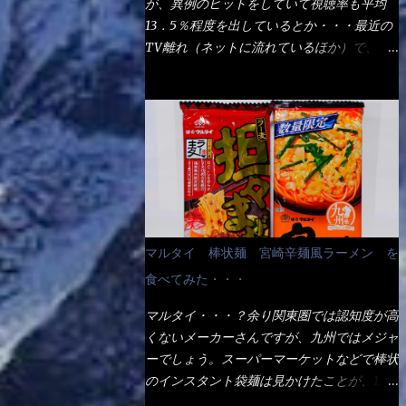
が、異例のヒットをしていて視聴率も平均
の満腹度になるのか？ この得サイズの木桶
ば、大阪誕生→全国区（北海道と沖縄は？）
13．5％程度を出しているとか・・・最近の
は、銭湯で使う洗い桶サイズだなぁ～ この
へ広がった、讃岐饂飩チェーン店大手といっ
TV離れ（ネットに流れているほか）で、こ
木桶サイズに、満々と湯が注がれていたら食
ても過言では無いでしょう。 各店舗で、毎
の数字を出すのは凄いと思う。 相模原市に
べ進むうちに、麺が伸びてしまうだろう。
日饂飩を打っているので饂飩好きの方には店
もあるのか？ と過去を思い出したら・・・
これなら茹で上がった直後のままで、食べ進
舗に寄って違う！と云う人も居るらしい・・
あった！ とんかつ赤城！ 老齢の女性がメ
められるじゃないか！ 別皿で、葱と天かす
そんな大手讃岐饂飩チェーン店と関係がある
インで調理場を仕切、老齢の男性が脇をサポ
を満タンに用意して、山葵も2つ。 それに湯
のか？ 箱詰め乾麺！ このパッケージから
ートし最近は若い女性がオーダーや片付けを
が無い利点として、汁が薄まらない！ これ
すれば、間違いなく贈答用目的でしょう。
担当している。 まずはこれを見て欲しい！
だよ、これ！！ 湯があると、うどんと共に
そんな贈答用箱詰め饂飩・・・またもやメガ
カウンターに置かれた＜お皿＞である。 直
汁の方へ湯までも入ってしまう。つまりラー
ドンキで発見し購入！ 中身は、この様な状
ぐに気づいたでしょう！ 何かキャベツが山
メンの麺にスープが絡む現象ですな。 結
態です。 乾麺の束が6束／一パックになって
じゃないか！？ ハイ、山です。 これが標
局、伸びずに汁も薄らむこともなく・・最後
マルタイ 棒状麺 宮崎辛麺風ラーメン を
おり、それが3袋入りです。 18束入りという
準なのです。 普通のとんかつ屋のキャベツ
の方で＜だし汁＞を少し追加しました。 腹
わけですね！900ｇの容量となり、1束／50
食べてみた・・・
と比べたら、10人前ほどあるか？ 値段的に
イッパイだけど、得サイズは全てお腹の中へ
ｇです。 実売は、楽天で1980円・・・
は、メイン（主流は1,000超）＋定食セット
収まったし満足達成度100％ 苦しいと云う事
マルタイ・・・？余り関東圏では認知度が高
Amazonで1280円と云った感じです。 で私
350円程と値段的には、それ程では安い訳で
も無いな！ まだ鶏天1個位は入りそうだ
くないメーカーさんですが、九州ではメジャ
は幾らで、メガドンキでゲットしたかって？
も無いが、客足が絶えない人気店である。
ね。 と云う事で、今回＜釜揚げうどんの湯
ーでしょう。スーパーマーケットなどで棒状
それは非常に言いづらい・・・色々と各方面
そんなメニューのなかで、リーズナブルで頂
無し＞を試したら、確...
のインスタント袋麺は見かけたことが、1度
へ忖度して、激安だったとだけ申し上げまし
ける＜映え＞るメニューが＜カツカレー＞
や2度はあるでしょう。 日本国内やアジア圏