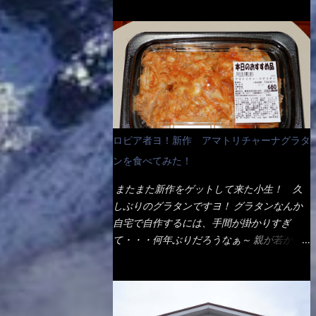
ょう。 早速1袋を大釜で茹で～ ハイ、約15分
だ！ これです。 当時1,000円税込だった
でもインスタント袋麺と云えば、四角い形状
ほど茹で上げた状態です。 当家には、高齢
が・・・今も変わらないと思うけど・・・
になった乾麺が普通でしょう。マルタイでは
者がいるので少し柔らかく・・・ 茹で上が
これが出てくると、カウンター中からOH～
＜棒状＞なのです。 素麺や日本蕎麦などの
った饂飩は、お店の饂飩に比べ＜細い＞で
と声が飛ぶ！ 写真は、キャベツ少なめでお
乾麺と一緒ですね！ そんなマルタイ棒状ラ
す。 どちらかと云えば、稲庭饂飩的な太さ
願いしています。 皿のサイズは、直径30cm
ーメンを、OKストアで見かけ思わず手に取
ですね。 さてこれを、どの様に食べるか？
ほどあります。 そこにドカ盛のキャベツと
って買い物篭へ 坦々まぜそばと＜数量限定
長葱無かったので、玉葱を刻んで八王子ラー
御飯にカレーがかかっています。 カレーは
＞宮崎辛麺風ラーメン オーッといきなり私
メン風月見つけうどん！ 冷やし釜あげうど
辛く無く、食べやすいタイプです。 それじ
の胃袋をグサッと・・・・ 棒状インスタン
ん～です。 ラーメン丼に、冷水を軽く張っ
ロピア者ヨ！新作 アマトリチャーナグラタ
ゃ～カツは、ハムカツ程度の薄さだろう？と
トラーメンのデビューが決まりました。
て饂飩を盛り付け、お椀に昆布出汁つゆと長
思われるかもしれないが・・・違う！ チャ
ンを食べてみた！
か・ら・め・ん・辛麺！ 宮崎辛麺はチャル
葱に山葵です。 これでツルツル～と頂きま
ーンとした厚さのあるトンカツです。 それ
メラや日清からも出されている、辛口のラー
した。 良いじゃないか～...
またまた新作をゲットして来た小生！ 久
も揚げたての熱々です。 これを難なく完食
メンじゃん！！ 酸っぱくしたら、酸辣湯
しぶりのグラタンですヨ！ グラタンなんか
出来なければ、漢では無い！と云っても過言
麺？なんてね。 よし今日のサラメシは、宮
自宅で自作するには、手間が掛かりすぎ
ではないだろう。 この他も、兎に角ボリュ
崎辛麺にしよう！ それではまず袋を開ける
て・・・何年ぶりだろうなぁ～ 親が若かり
ーム満点で＜薄カツ＞と呼ばれるメニュー
と・・・ なんだか紙に巻かれた棒状の麺が
し頃、偶に作っていたなぁ～ アマトリチャ
は、トンカツが2枚重ねて出てくるだ！ 1枚
二束、調味油と粉末スープ！ やはり見慣れ
ーナ？ 何だそれ？？調べると、イタリア語
が薄いから、2枚乗せにしたらしいけ
ない姿・・・何だかチョッと高級感的
らしくパスタソースだって～ トマトソース
ど・・・
な・・・だって透明なトレイに並んだ棒状麺
らしいですよ！ 何処からの情報？ ウィキ