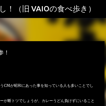
スキップしてメイン コンテンツに移動
！（旧 VAIOの食べ歩き）
参！
うCMが昭和にあった事を知っている人も多いことでし
ーが断トツでしょうが、カレーうどん負けずにいること