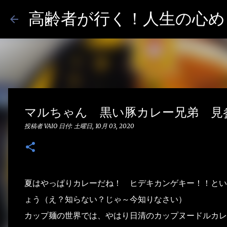
高齢者が行く！人生の心めし
マルちゃん 黒い豚カレー兄弟 見
投稿者
VAIO
日付:
土曜日, 10月 03, 2020
夏はやっぱりカレーだね！ ヒデキカンゲキー！！とい
ょう（え？知らない？じゃ～今知りなさい）
カップ麺の世界では、やはり日清のカップヌードルカレ