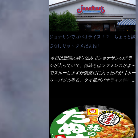
なんて見慣れないからねぇ～（コストがかか
ペディアから・・・そうだろうな～笑 電子
る） 袋の裏側を見ると、韮とか卵の用意を
レンジで弱めのワット（小生は500Wで3分
勧めている。 それなばらと冷蔵庫にあっ
程度）温めてテーブルへ これ店舗の調理場
た、黒豆モヤシ・韮・生卵を用意しました。
で、製造しているけど考えるに大き目のオー
まず鍋1で湯を沸かし、麺を茹でる！ 小鍋
ブン皿で焼いて、大凡の目安で小分けにして
ジョナサンでガパオライス！？ ちょっと試
で別に湯を沸かし卵を溶きながら投入～ 次
いるようで、パックをよーく見たら表面のチ
にモヤシを入れて、粉末スープを投入！！
さなけりゃ～ダメだよね！
ーズの乗り具合に結構な差が出ていた・・・
それと韮の根本の固い部分もね！ 麺が茹で
チーズに焦げ目が付いているのを、しっかり
今日は新聞の折り込みでジョナサンのチラ
上がったら、丼へ入れてから小鍋のスープを
確認し買うことをオススメします。（取り分
シが入っていて、何時もはファミレスかよ～
丼の中へ 最後に小鍋の具を上にかけ、韮の
け量にも若干有り差がでてるだろう） 早速
でスルーしますが偶然目に入ったのが【ホー
葉の部分をドサッと乗せて調味油を入れて完
タバスコを振りかけて食べてみると・・・結
リーバジル香る、タイ風ガパオライス特得ク
成です。 どうでしょう？ 見た目 Goodデ
構美味しいよ！ 久しぶりだな～ホワイトソ
ーポン】です。 これが通常だと税込989円
ザイン賞じゃない！？ 笑 マルタイのHPを
ースとマカロニの絡まった食感・・・懐かし
→769円になるのか！？ 弱いんだよナァ
見ると・・・（引用） めんは、ノンフラ
い～ 今回ダイソーのカレー用のスプーンを
～ それに使用期限は6/15迄となってい
イ・ノンスチーム製法で仕上げた、生めんに
使ってみたら、これが凄くうまくすくえるん
て・・・今日じゃん！！ そこで近くのお店
近い風味のストレートめんです。 豚の旨味
だよねぇ～（このスプーン当たりだね） 今
へ・・・・ モーニング以外の通常メニュー
に数種類の唐辛子、ニンニクを加えた辛さと
回新作のグラタンを頂きましたが、まずまず
は、10:30以降に提供されるので10:40頃に店
コクが凝縮された醤油ベースのスープです。
の美味しさとダイソーのカレースプーンの。
内へ 私は基本的、どの店に行っても同じメ
調味油に赤ラー油とごま油を使用することに
すくい上げ力の良さを再度認識できました。