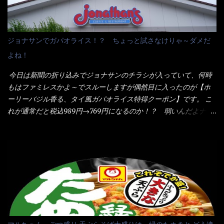
イのHPを見ると・・・（引用） めんは、ノンフライ・ノンスチー
た・・・チーズに焦げ目が付いているのを、しっかり確認し買う
ム製法で仕上げた、生めんに近い風味のストレートめんです。 豚
ことをオススメします。（取り分け量にも若干有り差がでてるだ
の旨味に数種類の唐辛子、ニンニクを加えた辛さとコクが凝縮さ
ろう） 早速タバスコを振りかけて食べてみると・・・結構美味し
ジョナサンでガパオライス！？ ちょっと試さなけりゃ～ダメだ
れた醤油ベースのスープです。 調味油に赤ラー油とごま油を使用
いよ！ 久しぶりだな～ホワイトソースとマカロニの絡まった食
よね！
することに風味と辛さを引き立たせています。 調味油をスープ
感・・・懐かしい～ 今回ダイソーのカレー用のスプーンを使って
全体に馴染ませるために、箸で麺と具を持ち上げて・・・ ええや
みたら、これが凄くうまくすくえるんだよねぇ～（このスプーン
今日は新聞の折り込みでジョナサンのチラシが入っていて、何時
ないかぁ～ モヤシが黒豆モヤシだから細身で熱を加えてもへた
当たりだね） 今回新作のグラタンを頂きましたが、まずまずの美
もはファミレスかよ～でスルーしますが偶然目に入ったのが【ホ
りづらい！（緑豆モヤシだと太くて熱加えるとダラーっとなるん
味しさとダイソーのカレースプーンの。すくい上げ力の良さを再
ーリーバジル香る、タイ風ガパオライス特得クーポン】です。 こ
だよ） それに細ストレート麺とモヤシが良いバランスで・・・
度認識できました。
れが通常だと税込989円→769円になるのか！？ 弱いんだよナァ
韮の緑と卵の黄色も相まって・・・映える...
～ それに使用期限は6/15迄となっていて・・・今日じゃん！！
そこで近くのお店へ・・・・ モーニング以外の通常メニューは、
10:30以降に提供されるので10:40頃に店内へ 私は基本的、どの店
に行っても同じメニュー同じ味のファミレスには行きません。 最
近は、ステーキガストに試しに行ったぐらいです。（肉が喰いた
くて） しかし最近のファミレスは合理化が進み、店員さんもフロ
ア担当は2人程度しか居ないんだよねぇ～ それに注文はタッチパ
ネル！！ 凄いよなぁ～ 20年位前は、フロア担当だけでも5人は
居たと思うけど・・・ 判らず店員さんを呼ぶピンポンを・・・ク