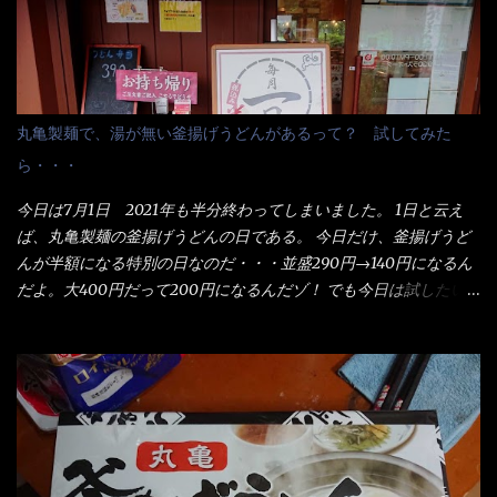
丸亀製麺で、湯が無い釜揚げうどんがあるって？ 試してみた
ら・・・
今日は7月1日 2021年も半分終わってしまいました。 1日と云え
ば、丸亀製麺の釜揚げうどんの日である。 今日だけ、釜揚げうど
んが半額になる特別の日なのだ・・・並盛290円→140円になるん
だよ。大400円だって200円になるんだゾ！ でも今日は試したい
ことが2つある！ 1つめは釜揚げうどんの湯が無い注文が通る
か？ 釜揚げうどんは、木の桶に茹で湯と共に＜うどん＞が泳い
でる～ でもコレって食べきるまで湯に浸かっているわけで、最
初と最後では麺の固さというかコシが違う！ だったら湯なんか要
らないじゃん！ 茹で上げ直後の麺だけいいよ！となるでしょ
う。 事前にググって調べたら、やっぱり＜湯無し＞注文は、裏注
文方法としてあるらしい。 それと店員によっては、理解出来ない