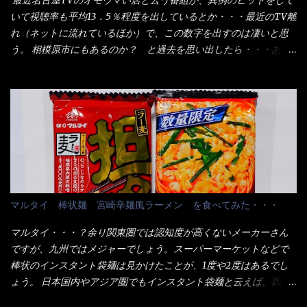
しました。 腹イッパイだけど、得サイズは全てお腹の中へ収まっ
ケージからすれば、間違いなく贈答用目的でしょう。 そんな贈答
いて視聴率も平均13．5％程度を出しているとか・・・最近のTV離
たし満足達成度100％ 苦しいと云う事も無いな！ まだ鶏天1個位
用箱詰め饂飩・・・またもやメガドンキで発見し購入！ 中身は、
れ（ネットに流れているほか）で、この数字を出すのは凄いと思
は入りそうだね。 と云う事で、今回＜釜揚げうどんの湯無し＞を
この様な状態です。 乾麺の束が6束／一パックになっており、それ
う。 相模原市にもあるのか？ と過去を思い出したら・・・あっ
試したら、確...
が3袋入りです。 18束入りというわけですね！900ｇの容量とな
た！ とんかつ赤城！ 老齢の女性がメインで調理場を仕切、老齢
り、1束／50ｇです。 実売は、楽天で1980円・・・Amazonで
の男性が脇をサポートし最近は若い女性がオーダーや片付けを担
1280円と云った感じです。 で私は幾らで、メガドンキでゲットし
当している。 まずはこれを見て欲しい！ カウンターに置かれた＜
たかって？ それは非常に言いづらい・・・色々と各方面へ忖度し
お皿＞である。 直ぐに気づいたでしょう！ 何かキャベツが山じ
て、激安だったとだけ申し上げましょう。 早速1袋を大釜で茹で～
ゃないか！？ ハイ、山です。 これが標準なのです。 普通のとん
ハイ、約15分ほど茹で上げた状態です。 当家には、高齢者がいる
かつ屋のキャベツと比べたら、10人前ほどあるか？ 値段的には、
ので少し柔らかく・・・ 茹で上がった饂飩は、お店の饂飩に比べ
メイン（主流は1,000超）＋定食セット350円程と値段的には、そ
＜細い＞です。 どちらかと云えば、稲庭饂飩的な太さですね。 さ
れ程では安い訳でも無いが、客足が絶えない人気店である。 そん
てこれを、どの様に食べるか？ 長葱無かったので、玉葱を刻んで
なメニューのなかで、リーズナブルで頂ける＜映え＞るメニュー
マルタイ 棒状麺 宮崎辛麺風ラーメン を食べてみた・・・
八王子ラーメン風月見つけうどん！ 冷やし釜あげうどん～です。
が＜カツカレー＞だ！ これです。 当時1,000円税込だった
ラーメン丼に、冷水を軽く張って饂飩を盛り付け、お椀に昆布出
が・・・今も変わらないと思うけど・・・ これが出てくると、カ
マルタイ・・・？余り関東圏では認知度が高くないメーカーさん
汁つゆと長葱に山葵です。 これでツルツル～と頂きました。 良い
ウンター中からOH～と声が飛ぶ！ 写真は、キャベツ少なめでお願
ですが、九州ではメジャーでしょう。スーパーマーケットなどで
じゃないか～...
いしています。 皿のサイズは、直径30cmほどあります。 そこに
棒状のインスタント袋麺は見かけたことが、1度や2度はあるでし
ドカ盛のキャベツと御飯にカレーがかかっています。 カレーは辛
ょう。 日本国内やアジア圏でもインスタント袋麺と云えば、四角
く無く、食べやすいタイプです。 それじゃ～カツは、ハムカツ程
い形状になった乾麺が普通でしょう。マルタイでは＜棒状＞なの