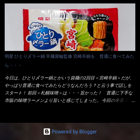
も。北海道こだわりで全面改良らしい・・・そうと知ったら食べ
りました～ 熱湯によりカップ内に対流が起こり、表層が泡立っ
てみないといけないじゃん！（知るのが遅い） リニューアル前の
ている～ 隣に用意したのが、ホワイトカップ丼型です。 こちら
は食べた事あるのよ！でもここ数年は、カップ麺の方が話題性も
へ内容物を全て移すのと同時に、スープも満遍なく全体に行き渡
品揃えも上じゃん！ だって話題性の無いのを食べても・・・しょ
させる。 箸で麺から移動させ、具とスープは最後に移すとこうな
うが無いじゃん！ 日本で話題性が無いのに、外国の人には尚更ね
りました。 良い感じではないか！ やはり一部粉末スープが縦型
ぇ～ 袋麺と云えば【サッポロ一番】と云われる程だが、10年位前
カップの壁面に残っていたので、ぜーんぶ箸等で落としてホワイ
に革新的な袋麺が出た！ それは『マルちゃん正麺』と云われる商
トカップへ。 まずは麺を見ると、カップヌードルとしては太く平
品！！ 生麺感覚～と大御所俳優の役所広司を起用したCMで一躍
明星 ひとり〆ラー鍋 辛麺屋輪監修 宮崎辛鍋を、普通に食べてみた
打ちで縮れてます。 ■蒙古タンメン中本の麺 蒙古タンメンの方
有名になりTOPに・・・その後ライバルとして日清から【ラ王】
ら・・・
は、やはり太く平打ちですが麺の厚みがあるような・・・ 食感
がリリース！つまり今回の【日清のラーメン屋さん】は、袋麺と
は、どちらも柔らかいと感じは同じ。 湯に戻りやすい特性が強
しては廉価版のポジション・・・ 事実ラ王は、HPでは別扱い！
今日は、ひとり〆ラー鍋とかいう袋麺の2回目＜宮崎辛鍋＞だが、
いのね。 箸で持ち上げた状態は・・・ ■カップヌードル激辛味噌 ■
本品なんか出前一丁などと一緒くたの扱い。 袋麺はスープは粉末
やっぱり普通に食べてみたらどうなんだろう？と云う事で話しを
蒙古タンメン中本カップ どちらも箸で持ち上げた感じは、重
スープが主流でしょう！？だから味は・・・イマイチ（小生感
スタート！ 前回＜札幌味噌＞は・・・旨かった！ 普通に下手な
い！ そう湯を吸って伸びたような麺と云っていいかもしれな
覚）と云うのが評価です。 正直現在のインスタント麺では、最先
市販の味噌ラーメンより旨いと感じてしまった。 今回の辛系ラー
い。 多分麺は、厚みとストレートか...
端の麺と味はカップ麺と云えるでしょう。 もち麺は、油揚げ麺な
メンは、宮崎辛麺！！ これはどうなんだろう？ メーカーHPを見
んて・・・フリーズドライですよ！ ラ王味噌はカロリー
ると・・・ 家庭での再現が難しい人気ラーメン店の味を楽しめる
332kcal！ ラーメン屋さん札幌みそは393kcal！！ 60kcalも違う
おひとり用鍋の素です。辛麺屋輪をイメージした唐辛子の辛みと
ヨ～ でも熊が＼買ってね！／と泣いているから・・・買いまし
旨みが染み出たスープに鍋によく合う麺が付いて〆まで楽しめま
Powered by Blogger
た。 それじゃ～食べましょうか！ トッピングは生憎とモヤシの
す。 宮崎を中心に全国に店を構える人気店。唐辛子の辛みと旨み