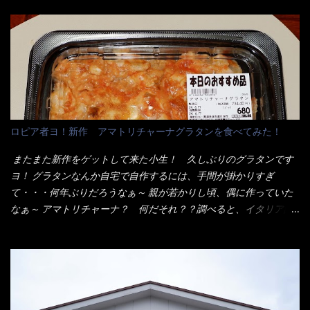
度の薄さだろう？と思われるかもしれないが・・・違う！ チャー
です。 素麺や日本蕎麦などの乾麺と一緒ですね！ そんなマルタ
ンとした厚さのあるトンカツです。 それも揚げたての熱々です。
イ棒状ラーメンを、OKストアで見かけ思わず手に取って買い物篭
これを難なく完食出来なければ、漢では無い！と云っても過言で
へ 坦々まぜそばと＜数量限定＞宮崎辛麺風ラーメン オーッといき
はないだろう。 この他も、兎に角ボリューム満点で＜薄カツ＞と
なり私の胃袋をグサッと・・・・ 棒状インスタントラーメンの
呼ばれるメニューは、トンカツが2枚重ねて出てくるだ！ 1枚が薄
デビューが決まりました。 か・ら・め・ん・辛麺！ 宮崎辛麺は
いから、2枚乗せにしたらしいけど・・・
チャルメラや日清からも出されている、辛口のラーメンじゃ
ん！！ 酸っぱくしたら、酸辣湯麺？なんてね。 よし今日のサラ
メシは、宮崎辛麺にしよう！ それではまず袋を開けると・・・ な
ロピア者ヨ！新作 アマトリチャーナグラタンを食べてみた！
んだか紙に巻かれた棒状の麺が二束、調味油と粉末スープ！ やは
り見慣れない姿・・・何だかチョッと高級感的な・・・だって透
またまた新作をゲットして来た小生！ 久しぶりのグラタンです
明なトレイに並んだ棒状麺なんて見慣れないからねぇ～（コスト
ヨ！ グラタンなんか自宅で自作するには、手間が掛かりすぎ
がかかる） 袋の裏側を見ると、韮とか卵の用意を勧めている。
て・・・何年ぶりだろうなぁ～ 親が若かりし頃、偶に作っていた
それなばらと冷蔵庫にあった、黒豆モヤシ・韮・生卵を用意しま
なぁ～ アマトリチャーナ？ 何だそれ？？調べると、イタリア語
した。 まず鍋1で湯を沸かし、麺を茹でる！ 小鍋で別に湯を沸か
らしくパスタソースだって～ トマトソースらしいですよ！ 何処
し卵を溶きながら投入～ 次にモヤシを入れて、粉末スープを投
からの情報？ ウィキペディアから・・・そうだろうな～笑 電子
入！！ それと韮の根本の固い部分もね！ 麺が茹で上がったら、
レンジで弱めのワット（小生は500Wで3分程度）温めてテーブル
丼へ入れてから小鍋のスープを丼の中へ 最後に小鍋の具を上にか
へ これ店舗の調理場で、製造しているけど考えるに大き目のオー
け、韮の葉の部分をドサッと乗せて調味油を入れて完成です。 ど
ブン皿で焼いて、大凡の目安で小分けにしているようで、パック
うでしょう？ 見た目 Goodデザイン賞じゃない！？ 笑 マルタ
をよーく見たら表面のチーズの乗り具合に結構な差が出てい