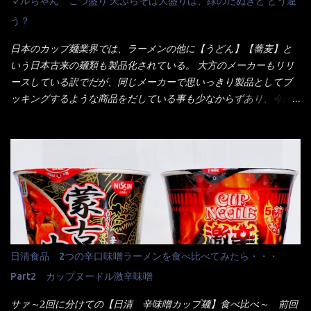
マルちゃん ごつ盛り 天ぷらそば大盛りは、緑のたぬきと どう違
ーポンなんだけどと伝えると、丁寧にタッチパネルで～と教えて
う？
くれたが、何故かタッチパネルがクーポンを受け付けない！！ 店
員さんも、アレー？といいながら私が受け付けますので・・・と
日本のカップ麺業界では、ラーメンの他に【うどん】【蕎麦】と
消えていった。 タッチパネルのやつ、安いのは嫌うんだな！？こ
いう日本古来の麺類も製品化されている。 大方のメーカーもリリ
のヤロー！ 待つ事暫し・・・10分は越えたと思うけど・・・出て
ースしている訳でだが、同じメーカーで思いっきり製品としてブ
来ました。 こちらが本日のサラメシ【ホーリーバジル香る、タイ
ッキングするような商品をだしている事も少なからずあり、今回
風ガパオライス】です。 私は、5年位前までは渋谷勤務だったので
はマルちゃんの【ごつ盛り天ぷらそば】を食べてみること
エスニックランチが多かったのよ！ 渋谷チャオタイなんて1人で良
に・・・ ※東洋水産様 写真借用致しました。 マルちゃんとの
く行きましたねぇ～ だからタイ料理屋さんには、辛味剤・酢・ナ
【そば】と云えば【緑のたぬき】という商品が、ドーンッと構え
ンプラー・砂糖などの4点セット（私はスパイスガールズと呼んで
ている訳で何故に敢えて本商品をリリースするの？ 確かに販売価
いた）が料理に必ず付いてきたものです。 でも流石にファミレ
格は、緑のたぬきの実売は108円位で、ごつ盛り天ぷらそばは98円
スでは・・・それは無いね！残念だ～ 今回はすかいらーくグルー
でした。 殆ど変わらないじゃないか！？ そこで何が違うか・・・
プで、タイ料理をどの様に再現して提供しているか？を見るだけ
メーカーHPから情報を得てみた。 ■原材料 比較（相手に含まれ
だなぁ～ 因みにガパオ＝ホーリーバジルなのです。 肉は通常チ
て居ない物質を赤色） ☆緑のたぬき 油揚げめん(小麦粉(国内製
キンが多く豚や牛もあります。 肉は挽肉みたいなミンチではな
造)、そば粉、植物油脂、植物性たん白、食塩、とろろ芋、卵白)、
日清食品 2つの辛口味噌ラーメンを食べ比べてみたら・・・
く、粗挽きの肉になるんです。 それに現地バンコクでは、卵は固
かやく(小えびてんぷら、 かまぼこ )、添付調味料(砂糖、食塩、し
焼きが本来です。 今回はほぼ全熟の目玉焼きで、これは日本風
Part2 カップヌードル激辛味噌
ょうゆ、魚介エキス、たん白加水分解物、香辛料、ねぎ、香味油
なのです。 まず頂いて見ると・・・肉はチキンで味付けは、チャ
脂)／加工でん粉、調味料(アミノ酸等)、炭酸カルシウム、カラメ
サァ～2回に分けての【日清 辛味噌カップ麺】食べ比べ～ 前回
オタイなのと比べれば薄め？ やっぱり調味料の【スパイスガール