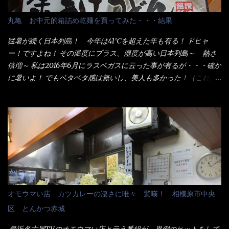
者も居るらしい云う事。 そこでランチ混雑前に、行くのが店への
配慮でもある。 11:20 店内に入り・・・『釜揚げうどん得を湯ナ
丸亀 お中元的箱詰め乾麺を買ってみた・・・結果
シで！』と注文したら、近場にいたオッサン店員はキョトンとし
た顔『湯なし？』（これだ全く理解していないな） すると茹で方
猛暑が続く日本列島！ 今年は41℃を超えた年も有る！ ドヒャ
の若い女性店員が『いい！いい！！』とオッサンを向こうへやっ
ー！ですよね！ その温度にプラス、湿度が高い日本列島～ 熱さ
た。 でサッサと、木桶を用意してうどんだけ入れて出して来まし
倍増～ 私は2016年6月にラスベガスに云った事が有るが・・・確か
た。 な～るほど、この事か・・・ で今日の2021年後半1回目のサ
に暑いよ！ でもベタベタ感は無いし、美人も多かった！（これは
ラメシです。 見事に木桶には湯が入っていない、UDONだけで
関係無いね） 処で今日は何だ！？これです。 丸亀 釜あげうど
す。 しかし、この木桶デカイなぁ～ 試したいこと残りの1つが＜得
ん！ 日本には、お中元とお歳暮という古来からの風習がある。 お
＞サイズを食べられるか？である。 前回も、大しか食べていない
中元は、丁度お盆の夏場に日頃お世話になっている方への＜ご挨
からね、得がどれくらいの満腹度になるのか？ この得サイズの木
拶＞としての贈り物の習慣です。 今では、大分廃れてしまってい
桶は、銭湯で使う洗い桶サイズだなぁ～ この木桶サイズに、満々
るかと・・・小生もお中元やお歳暮など送った事は無い！（キッ
と湯が注がれていたら食べ進むうちに、麺が伸びてしまうだろ
パリ） まぁ～この慣習が残っているのは、官公庁や超大手企業戦
う。 これなら茹で上がった直後のままで、食べ進められるじゃな
士（昇進目的）などの世界でしょう。 要は、ゴマスリ・・・てな
いか！ 別皿で、葱と天かすを満タンに用意して、山葵も2つ。 そ
感じかな。 丸亀製麺と云えば、大阪誕生→全国区（北海道と沖縄
れに湯が無い利点として、汁が薄まらない！ これだよ、こ
は？）へ広がった、讃岐饂飩チェーン店大手といっても過言では
オモウマい店 カツカレーの凄さに唯々 驚嘆！ 相模原市中央
れ！！ 湯があると、うどんと共に汁の方へ湯までも入ってしま
無いでしょう。 各店舗で、毎日饂飩を打っているので饂飩好きの
区 とんかつ赤城
う。つまりラーメンの麺にスープが絡む現象ですな。 結局、伸び
方には店舗に寄って違う！と云う人も居るらしい・・ そんな大手
ずに汁も薄らむこともなく・・最後の方で＜だし汁＞を少し追加
讃岐饂飩チェーン店と関係があるのか？ 箱詰め乾麺！ このパッ
最近名古屋TVのオモウマい店と云う番組が、異例のヒットをして