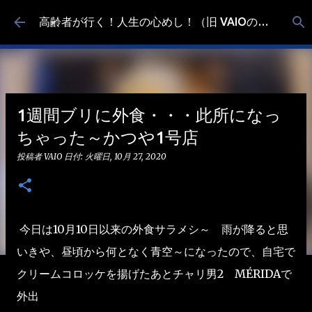
スキップしてメイン コンテンツに移動
高齢者が行く！人生の心めし！（旧 VAIOの食べ歩き）
1週間ブリに外食・・・此所になっ
ちゃった～かつや1号店
投稿者
VAIO
日付:
火曜日, 10月 27, 2020
今日は10月10日以来の外食サラメシ～ 雨が降ると思
いきや、昼頃から何となく青空～になったので、自宅で
クリームコロッケを揚げたあとチャリ男2 MÉRIDAで
外出