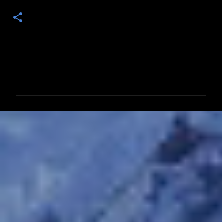
コ
メ
ン
ト