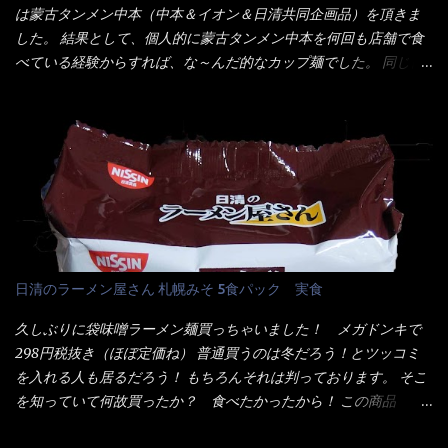
ル色素、リン酸塩(Na)、増粘多糖類、レシチン、酸化防止剤(ビタ
は蒙古タンメン中本（中本＆イオン＆日清共同企画品）を頂きま
ズ】が必要だナァ～ 笑 私は、ブリッキーヌの粉末をよく掛け辛
ミンE)、クチナシ色素、ベニコウジ色素、香料、ビタミンB2、ビ
した。 結果として、個人的に蒙古タンメン中本を何回も店舗で食
く...
タミンB1、香辛料抽出物、 カロチン色素 、(一部にえび・小麦・
べている経験からすれば、な～んだ的なカップ麺でした。 同じ日
そば・卵・乳成分・大豆・豚肉・やまいも・ゼラチンを含む) ★ご
清食品から、昨年に続き2021年も再発売されたカップヌードル激
つ盛り 天ぷらそば 油揚げめん(小麦粉(国内製造)、そば粉、植物
辛味噌と、どちらが旨辛なんだ！？ 比較して見よう～企画を思
油脂、植物性たん白、食塩、とろろ芋、卵白)、かやく(小えびてん
いつきました。 見た目は、炎のシルエットが辛さを醸し出してい
ぷら)、添付調味料(砂糖、食塩、しょうゆ、魚介エキス、たん白加
る・・・ でもパッケージに惑わされてはいけない！！ 私はペ
水分解物、ねぎ、香辛料、 植物油 、香味油脂)／加工でん粉、調味
ヤングの【獄激辛焼きそば】を完食した漢だ。 その後の獄激辛カ
料(アミノ酸等)、炭酸カルシウム、カラメル色素、リン酸塩
レーもな！ 今回、カップヌードル激辛味噌はカップに敢えて辛
(Na)、増粘多糖類、レシチン、酸化防止剤(ビタミンE)、クチナシ
さレベルが記載されている。 それはレベル5！ 日清としては最上
色素、香料、ベニコウジ色素、ビタミンB2、ビタミンB1、香辛料
位の辛さと云っている訳だ。 昨年モデルも食べてはいるけど、1年
抽出物、(一部にえび・小麦・そば・卵・ さば ・大豆・豚肉・やま
も経つと記憶の彼方に・・・いや歳だから記憶力が、どうのこう
日清のラーメン屋さん 札幌みそ 5食パック 実食
いも・ゼラチンを含む) 材料から見れば、緑のたぬきの方が蒲鉾が
のではない。 記憶に残るだけのインパクトに欠けている商品と
入っている！ あの半円形のヤツね！ それとカロチン色素・・・
云う事（当時） 開封すると・・・ 小袋なんてありゃしない！ カ
久しぶりに袋味噌ラーメン麺買っちゃいました！ メガドンキで
さば！？ さばって鯖か？？ サバ読んでないか？？ ■カロリー
ップヌードルは基本蓋開けて、熱湯を注ぐだけで出来る！それが
298円税抜き（ほぼ定価ね） 普通買うのは冬だろう！とツッコミ
比較 緑のたぬき ...
デビュー時からの最大のポイント。 だから粉末スープの具も全
を入れる人も居るだろう！ もちろんそれは判っております。 そこ
部カップの中でカオス状態。 これ特に縦型Bigカップだと、スー
を知っていて何故買ったか？ 食べたかったから！ この商品
プが沈殿するのよねぇ～ だから毎度、ホワイトカップを別に用
2019/6/3にリニューアル販売しているらしくてね！ 麺もスープ
意！ 3分待つのだゾ！ チェルシー！！ OK？ は～い こうな