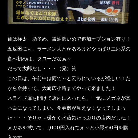
麺は極太、脂多め、醤油濃いめで追加オプション有り！
五反田にも、ラーメン大とかあるけどやっぱり二郎系の
食べ初めは、タローだなぁ～
だって太郎だし・・・（兄）笑
この日は、午前中は雨で～と云われているが怪しい！だ
から傘持って、大崎広小路までやって来ました！
スライド扉を開けて店内に入ったら、一気にメガネが真
っ白になってしまい、食券機が見えなくなってしまっ
た・・・そりゃ～暖かく水蒸気たっぷりの店内だしね！
メガネを拭いて、1,000円入れてえ～と小豚850円を購
入です。