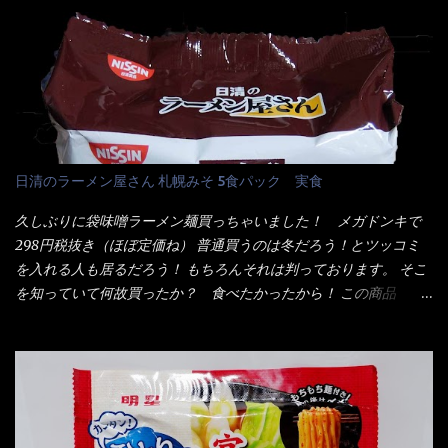
辛味噌と、どちらが旨辛なんだ！？ 比較して見よう～企画を思
油脂、植物性たん白、食塩、とろろ芋、卵白)、かやく(小えびてん
いつきました。 見た目は、炎のシルエットが辛さを醸し出してい
ぷら)、添付調味料(砂糖、食塩、しょうゆ、魚介エキス、たん白加
る・・・ でもパッケージに惑わされてはいけない！！ 私はペ
水分解物、ねぎ、香辛料、 植物油 、香味油脂)／加工でん粉、調味
ヤングの【獄激辛焼きそば】を完食した漢だ。 その後の獄激辛カ
料(アミノ酸等)、炭酸カルシウム、カラメル色素、リン酸塩
レーもな！ 今回、カップヌードル激辛味噌はカップに敢えて辛
(Na)、増粘多糖類、レシチン、酸化防止剤(ビタミンE)、クチナシ
さレベルが記載されている。 それはレベル5！ 日清としては最上
色素、香料、ベニコウジ色素、ビタミンB2、ビタミンB1、香辛料
位の辛さと云っている訳だ。 昨年モデルも食べてはいるけど、1年
抽出物、(一部にえび・小麦・そば・卵・ さば ・大豆・豚肉・やま
も経つと記憶の彼方に・・・いや歳だから記憶力が、どうのこう
日清のラーメン屋さん 札幌みそ 5食パック 実食
いも・ゼラチンを含む) 材料から見れば、緑のたぬきの方が蒲鉾が
のではない。 記憶に残るだけのインパクトに欠けている商品と
入っている！ あの半円形のヤツね！ それとカロチン色素・・・
云う事（当時） 開封すると・・・ 小袋なんてありゃしない！ カ
久しぶりに袋味噌ラーメン麺買っちゃいました！ メガドンキで
さば！？ さばって鯖か？？ サバ読んでないか？？ ■カロリー
ップヌードルは基本蓋開けて、熱湯を注ぐだけで出来る！それが
298円税抜き（ほぼ定価ね） 普通買うのは冬だろう！とツッコミ
比較 緑のたぬき ...
デビュー時からの最大のポイント。 だから粉末スープの具も全
を入れる人も居るだろう！ もちろんそれは判っております。 そこ
部カップの中でカオス状態。 これ特に縦型Bigカップだと、スー
を知っていて何故買ったか？ 食べたかったから！ この商品
プが沈殿するのよねぇ～ だから毎度、ホワイトカップを別に用
2019/6/3にリニューアル販売しているらしくてね！ 麺もスープ
意！ 3分待つのだゾ！ チェルシー！！ OK？ は～い こうな
も。北海道こだわりで全面改良らしい・・・そうと知ったら食べ
りました～ 熱湯によりカップ内に対流が起こり、表層が泡立っ
てみないといけないじゃん！（知るのが遅い） リニューアル前の
ている～ 隣に用意したのが、ホワイトカップ丼型です。 こちら
は食べた事あるのよ！でもここ数年は、カップ麺の方が話題性も
へ内容物を全て移すのと同時に、スープも満遍なく全体に行き渡
品揃えも上じゃん！ だって話題性の無いのを食べても・・・しょ
させる。 箸で麺から移動させ、具とスープは最後に移すとこうな
うが無いじゃん！ 日本で話題性が無いのに、外国の人には尚更ね