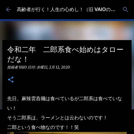
スキップしてメイン コンテンツに移動
高齢者が行く！人生の心めし！（旧 VAIOの食べ歩き）
令和二年 二郎系食べ始めはタロー
だな！
投稿者
VAIO
日付:
水曜日, 2月 12, 2020
先日、麻辣雲呑麺は食べているが二郎系は食べていな
い！
そう二郎系は、ラーメンとは云わないのです！
二郎という食べ物なのです！！笑