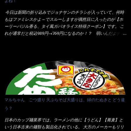
よね！
することに風味と辛さを引き立たせています。 調味油をスープ
感・・・懐かしい～ 今回ダイソーのカレー用のスプーンを使って
全体に馴染ませるために、箸で麺と具を持ち上げて・・・ ええや
みたら、これが凄くうまくすくえるんだよねぇ～（このスプーン
今日は新聞の折り込みでジョナサンのチラシが入っていて、何時
ないかぁ～ モヤシが黒豆モヤシだから細身で熱を加えてもへた
当たりだね） 今回新作のグラタンを頂きましたが、まずまずの美
もはファミレスかよ～でスルーしますが偶然目に入ったのが【ホ
りづらい！（緑豆モヤシだと太くて熱加えるとダラーっとなるん
味しさとダイソーのカレースプーンの。すくい上げ力の良さを再
ーリーバジル香る、タイ風ガパオライス特得クーポン】です。 こ
だよ） それに細ストレート麺とモヤシが良いバランスで・・・
度認識できました。
れが通常だと税込989円→769円になるのか！？ 弱いんだよナァ
韮の緑と卵の黄色も相まって・・・映える...
～ それに使用期限は6/15迄となっていて・・・今日じゃん！！
そこで近くのお店へ・・・・ モーニング以外の通常メニューは、
10:30以降に提供されるので10:40頃に店内へ 私は基本的、どの店
に行っても同じメニュー同じ味のファミレスには行きません。 最
近は、ステーキガストに試しに行ったぐらいです。（肉が喰いた
くて） しかし最近のファミレスは合理化が進み、店員さんもフロ
ア担当は2人程度しか居ないんだよねぇ～ それに注文はタッチパ
ネル！！ 凄いよなぁ～ 20年位前は、フロア担当だけでも5人は
居たと思うけど・・・ 判らず店員さんを呼ぶピンポンを・・・ク
マルちゃん ごつ盛り 天ぷらそば大盛りは、緑のたぬきと どう違
ーポンなんだけどと伝えると、丁寧にタッチパネルで～と教えて
う？
くれたが、何故かタッチパネルがクーポンを受け付けない！！ 店
員さんも、アレー？といいながら私が受け付けますので・・・と
日本のカップ麺業界では、ラーメンの他に【うどん】【蕎麦】と
消えていった。 タッチパネルのやつ、安いのは嫌うんだな！？こ
いう日本古来の麺類も製品化されている。 大方のメーカーもリリ