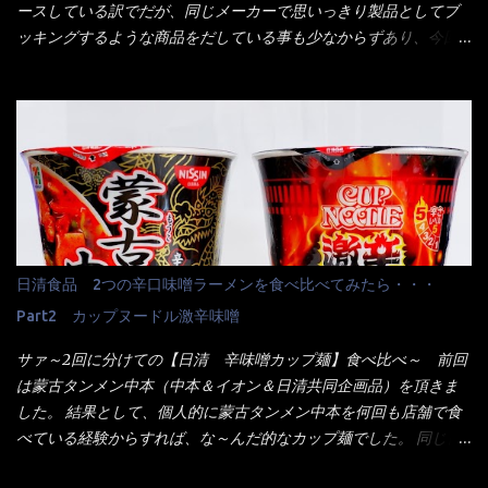
のヤロー！ 待つ事暫し・・・10分は越えたと思うけど・・・出て
ースしている訳でだが、同じメーカーで思いっきり製品としてブ
来ました。 こちらが本日のサラメシ【ホーリーバジル香る、タイ
ッキングするような商品をだしている事も少なからずあり、今回
風ガパオライス】です。 私は、5年位前までは渋谷勤務だったので
はマルちゃんの【ごつ盛り天ぷらそば】を食べてみること
エスニックランチが多かったのよ！ 渋谷チャオタイなんて1人で良
に・・・ ※東洋水産様 写真借用致しました。 マルちゃんとの
く行きましたねぇ～ だからタイ料理屋さんには、辛味剤・酢・ナ
【そば】と云えば【緑のたぬき】という商品が、ドーンッと構え
ンプラー・砂糖などの4点セット（私はスパイスガールズと呼んで
ている訳で何故に敢えて本商品をリリースするの？ 確かに販売価
いた）が料理に必ず付いてきたものです。 でも流石にファミレ
格は、緑のたぬきの実売は108円位で、ごつ盛り天ぷらそばは98円
スでは・・・それは無いね！残念だ～ 今回はすかいらーくグルー
でした。 殆ど変わらないじゃないか！？ そこで何が違うか・・・
プで、タイ料理をどの様に再現して提供しているか？を見るだけ
メーカーHPから情報を得てみた。 ■原材料 比較（相手に含まれ
だなぁ～ 因みにガパオ＝ホーリーバジルなのです。 肉は通常チ
て居ない物質を赤色） ☆緑のたぬき 油揚げめん(小麦粉(国内製
キンが多く豚や牛もあります。 肉は挽肉みたいなミンチではな
造)、そば粉、植物油脂、植物性たん白、食塩、とろろ芋、卵白)、
日清食品 2つの辛口味噌ラーメンを食べ比べてみたら・・・
く、粗挽きの肉になるんです。 それに現地バンコクでは、卵は固
かやく(小えびてんぷら、 かまぼこ )、添付調味料(砂糖、食塩、し
焼きが本来です。 今回はほぼ全熟の目玉焼きで、これは日本風
Part2 カップヌードル激辛味噌
ょうゆ、魚介エキス、たん白加水分解物、香辛料、ねぎ、香味油
なのです。 まず頂いて見ると・・・肉はチキンで味付けは、チャ
脂)／加工でん粉、調味料(アミノ酸等)、炭酸カルシウム、カラメ
サァ～2回に分けての【日清 辛味噌カップ麺】食べ比べ～ 前回
オタイなのと比べれば薄め？ やっぱり調味料の【スパイスガール
ル色素、リン酸塩(Na)、増粘多糖類、レシチン、酸化防止剤(ビタ
は蒙古タンメン中本（中本＆イオン＆日清共同企画品）を頂きま
ズ】が必要だナァ～ 笑 私は、ブリッキーヌの粉末をよく掛け辛
ミンE)、クチナシ色素、ベニコウジ色素、香料、ビタミンB2、ビ
した。 結果として、個人的に蒙古タンメン中本を何回も店舗で食
く...
タミンB1、香辛料抽出物、 カロチン色素 、(一部にえび・小麦・
べている経験からすれば、な～んだ的なカップ麺でした。 同じ日
そば・卵・乳成分・大豆・豚肉・やまいも・ゼラチンを含む) ★ご
清食品から、昨年に続き2021年も再発売されたカップヌードル激
つ盛り 天ぷらそば 油揚げめん(小麦粉(国内製造)、そば粉、植物