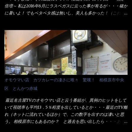
た。 でサッサと、木桶を用意してうどんだけ入れて出して来まし
倍増～ 私は2016年6月にラスベガスに云った事が有るが・・・確か
た。 な～るほど、この事か・・・ で今日の2021年後半1回目のサ
に暑いよ！ でもベタベタ感は無いし、美人も多かった！（これは
ラメシです。 見事に木桶には湯が入っていない、UDONだけで
関係無いね） 処で今日は何だ！？これです。 丸亀 釜あげうど
す。 しかし、この木桶デカイなぁ～ 試したいこと残りの1つが＜得
ん！ 日本には、お中元とお歳暮という古来からの風習がある。 お
＞サイズを食べられるか？である。 前回も、大しか食べていない
中元は、丁度お盆の夏場に日頃お世話になっている方への＜ご挨
からね、得がどれくらいの満腹度になるのか？ この得サイズの木
拶＞としての贈り物の習慣です。 今では、大分廃れてしまってい
桶は、銭湯で使う洗い桶サイズだなぁ～ この木桶サイズに、満々
るかと・・・小生もお中元やお歳暮など送った事は無い！（キッ
と湯が注がれていたら食べ進むうちに、麺が伸びてしまうだろ
パリ） まぁ～この慣習が残っているのは、官公庁や超大手企業戦
う。 これなら茹で上がった直後のままで、食べ進められるじゃな
士（昇進目的）などの世界でしょう。 要は、ゴマスリ・・・てな
いか！ 別皿で、葱と天かすを満タンに用意して、山葵も2つ。 そ
感じかな。 丸亀製麺と云えば、大阪誕生→全国区（北海道と沖縄
れに湯が無い利点として、汁が薄まらない！ これだよ、こ
は？）へ広がった、讃岐饂飩チェーン店大手といっても過言では
オモウマい店 カツカレーの凄さに唯々 驚嘆！ 相模原市中央
れ！！ 湯があると、うどんと共に汁の方へ湯までも入ってしま
無いでしょう。 各店舗で、毎日饂飩を打っているので饂飩好きの
区 とんかつ赤城
う。つまりラーメンの麺にスープが絡む現象ですな。 結局、伸び
方には店舗に寄って違う！と云う人も居るらしい・・ そんな大手
ずに汁も薄らむこともなく・・最後の方で＜だし汁＞を少し追加
讃岐饂飩チェーン店と関係があるのか？ 箱詰め乾麺！ このパッ
最近名古屋TVのオモウマい店と云う番組が、異例のヒットをして
しました。 腹イッパイだけど、得サイズは全てお腹の中へ収まっ
ケージからすれば、間違いなく贈答用目的でしょう。 そんな贈答
いて視聴率も平均13．5％程度を出しているとか・・・最近のTV離
たし満足達成度100％ 苦しいと云う事も無いな！ まだ鶏天1個位
用箱詰め饂飩・・・またもやメガドンキで発見し購入！ 中身は、
れ（ネットに流れているほか）で、この数字を出すのは凄いと思
は入りそうだね。 と云う事で、今回＜釜揚げうどんの湯無し＞を
この様な状態です。 乾麺の束が6束／一パックになっており、それ
う。 相模原市にもあるのか？ と過去を思い出したら・・・あっ
試したら、確...
が3袋入りです。 18束入りというわけですね！900ｇの容量とな
た！ とんかつ赤城！ 老齢の女性がメインで調理場を仕切、老齢