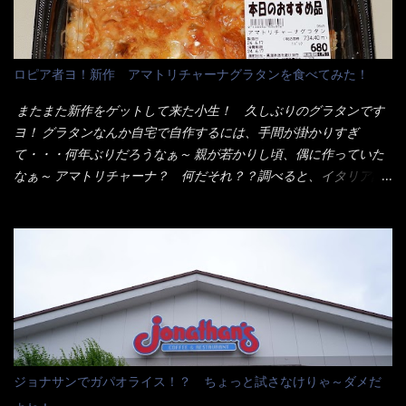
いから、2枚乗せにしたらしいけど・・・
チャルメラや日清からも出されている、辛口のラーメンじゃ
ん！！ 酸っぱくしたら、酸辣湯麺？なんてね。 よし今日のサラ
メシは、宮崎辛麺にしよう！ それではまず袋を開けると・・・ な
ロピア者ヨ！新作 アマトリチャーナグラタンを食べてみた！
んだか紙に巻かれた棒状の麺が二束、調味油と粉末スープ！ やは
り見慣れない姿・・・何だかチョッと高級感的な・・・だって透
またまた新作をゲットして来た小生！ 久しぶりのグラタンです
明なトレイに並んだ棒状麺なんて見慣れないからねぇ～（コスト
ヨ！ グラタンなんか自宅で自作するには、手間が掛かりすぎ
がかかる） 袋の裏側を見ると、韮とか卵の用意を勧めている。
て・・・何年ぶりだろうなぁ～ 親が若かりし頃、偶に作っていた
それなばらと冷蔵庫にあった、黒豆モヤシ・韮・生卵を用意しま
なぁ～ アマトリチャーナ？ 何だそれ？？調べると、イタリア語
した。 まず鍋1で湯を沸かし、麺を茹でる！ 小鍋で別に湯を沸か
らしくパスタソースだって～ トマトソースらしいですよ！ 何処
し卵を溶きながら投入～ 次にモヤシを入れて、粉末スープを投
からの情報？ ウィキペディアから・・・そうだろうな～笑 電子
入！！ それと韮の根本の固い部分もね！ 麺が茹で上がったら、
レンジで弱めのワット（小生は500Wで3分程度）温めてテーブル
丼へ入れてから小鍋のスープを丼の中へ 最後に小鍋の具を上にか
へ これ店舗の調理場で、製造しているけど考えるに大き目のオー
け、韮の葉の部分をドサッと乗せて調味油を入れて完成です。 ど
ブン皿で焼いて、大凡の目安で小分けにしているようで、パック
うでしょう？ 見た目 Goodデザイン賞じゃない！？ 笑 マルタ
をよーく見たら表面のチーズの乗り具合に結構な差が出てい
イのHPを見ると・・・（引用） めんは、ノンフライ・ノンスチー
た・・・チーズに焦げ目が付いているのを、しっかり確認し買う
ム製法で仕上げた、生めんに近い風味のストレートめんです。 豚
ことをオススメします。（取り分け量にも若干有り差がでてるだ
の旨味に数種類の唐辛子、ニンニクを加えた辛さとコクが凝縮さ
ろう） 早速タバスコを振りかけて食べてみると・・・結構美味し
ジョナサンでガパオライス！？ ちょっと試さなけりゃ～ダメだ
れた醤油ベースのスープです。 調味油に赤ラー油とごま油を使用
いよ！ 久しぶりだな～ホワイトソースとマカロニの絡まった食