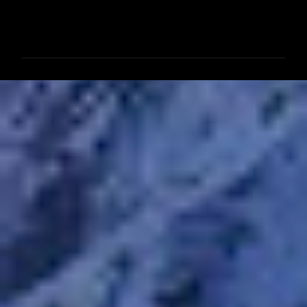
コ
メ
ン
ト