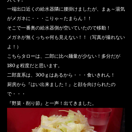
一端出口近くの給水器隣に腰掛けましたが、まぁ～湯気
がメガネに・・・こりゃ～たまらん！！
そこで一番奥の給水器側が空いていたので移動！
メガネが無くっちゃ何も見えない！！（写真が撮れない
よ！）
こちらタローは、二郎に比べ麺量が少ない！多分だが
180ｇ程度だと思います。
二郎直系は、300ｇはあるから・・・食いきれん！
厨房から『はい出来ました！』と顔を向けられたの
で・・・
『野菜・削り節』と一声！出てきました。