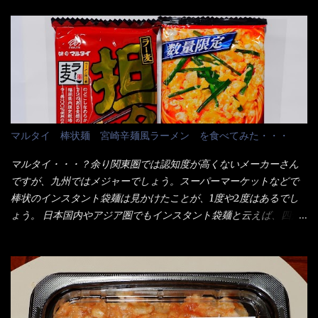
り、1束／50ｇです。 実売は、楽天で1980円・・・Amazonで
の男性が脇をサポートし最近は若い女性がオーダーや片付けを担
1280円と云った感じです。 で私は幾らで、メガドンキでゲットし
当している。 まずはこれを見て欲しい！ カウンターに置かれた＜
たかって？ それは非常に言いづらい・・・色々と各方面へ忖度し
お皿＞である。 直ぐに気づいたでしょう！ 何かキャベツが山じ
て、激安だったとだけ申し上げましょう。 早速1袋を大釜で茹で～
ゃないか！？ ハイ、山です。 これが標準なのです。 普通のとん
ハイ、約15分ほど茹で上げた状態です。 当家には、高齢者がいる
かつ屋のキャベツと比べたら、10人前ほどあるか？ 値段的には、
ので少し柔らかく・・・ 茹で上がった饂飩は、お店の饂飩に比べ
メイン（主流は1,000超）＋定食セット350円程と値段的には、そ
＜細い＞です。 どちらかと云えば、稲庭饂飩的な太さですね。 さ
れ程では安い訳でも無いが、客足が絶えない人気店である。 そん
てこれを、どの様に食べるか？ 長葱無かったので、玉葱を刻んで
なメニューのなかで、リーズナブルで頂ける＜映え＞るメニュー
マルタイ 棒状麺 宮崎辛麺風ラーメン を食べてみた・・・
八王子ラーメン風月見つけうどん！ 冷やし釜あげうどん～です。
が＜カツカレー＞だ！ これです。 当時1,000円税込だった
ラーメン丼に、冷水を軽く張って饂飩を盛り付け、お椀に昆布出
が・・・今も変わらないと思うけど・・・ これが出てくると、カ
マルタイ・・・？余り関東圏では認知度が高くないメーカーさん
汁つゆと長葱に山葵です。 これでツルツル～と頂きました。 良い
ウンター中からOH～と声が飛ぶ！ 写真は、キャベツ少なめでお願
ですが、九州ではメジャーでしょう。スーパーマーケットなどで
じゃないか～...
いしています。 皿のサイズは、直径30cmほどあります。 そこに
棒状のインスタント袋麺は見かけたことが、1度や2度はあるでし
ドカ盛のキャベツと御飯にカレーがかかっています。 カレーは辛
ょう。 日本国内やアジア圏でもインスタント袋麺と云えば、四角
く無く、食べやすいタイプです。 それじゃ～カツは、ハムカツ程
い形状になった乾麺が普通でしょう。マルタイでは＜棒状＞なの
度の薄さだろう？と思われるかもしれないが・・・違う！ チャー
です。 素麺や日本蕎麦などの乾麺と一緒ですね！ そんなマルタ
ンとした厚さのあるトンカツです。 それも揚げたての熱々です。
イ棒状ラーメンを、OKストアで見かけ思わず手に取って買い物篭
これを難なく完食出来なければ、漢では無い！と云っても過言で
へ 坦々まぜそばと＜数量限定＞宮崎辛麺風ラーメン オーッといき
はないだろう。 この他も、兎に角ボリューム満点で＜薄カツ＞と
なり私の胃袋をグサッと・・・・ 棒状インスタントラーメンの
呼ばれるメニューは、トンカツが2枚重ねて出てくるだ！ 1枚が薄
デビューが決まりました。 か・ら・め・ん・辛麺！ 宮崎辛麺は