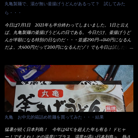
丸亀製麺で、湯が無い釜揚げうどんがあるって？ 試してみた
ら・・・
今日は7月1日 2021年も半分終わってしまいました。 1日と云え
ば、丸亀製麺の釜揚げうどんの日である。 今日だけ、釜揚げうど
んが半額になる特別の日なのだ・・・並盛290円→140円になるん
だよ。大400円だって200円になるんだゾ！ でも今日は試したい
ことが2つある！ 1つめは釜揚げうどんの湯が無い注文が通る
か？ 釜揚げうどんは、木の桶に茹で湯と共に＜うどん＞が泳い
でる～ でもコレって食べきるまで湯に浸かっているわけで、最
初と最後では麺の固さというかコシが違う！ だったら湯なんか要
らないじゃん！ 茹で上げ直後の麺だけいいよ！となるでしょ
う。 事前にググって調べたら、やっぱり＜湯無し＞注文は、裏注
文方法としてあるらしい。 それと店員によっては、理解出来ない
者も居るらしい云う事。 そこでランチ混雑前に、行くのが店への
配慮でもある。 11:20 店内に入り・・・『釜揚げうどん得を湯ナ
丸亀 お中元的箱詰め乾麺を買ってみた・・・結果
シで！』と注文したら、近場にいたオッサン店員はキョトンとし
た顔『湯なし？』（これだ全く理解していないな） すると茹で方
猛暑が続く日本列島！ 今年は41℃を超えた年も有る！ ドヒャ
の若い女性店員が『いい！いい！！』とオッサンを向こうへやっ
ー！ですよね！ その温度にプラス、湿度が高い日本列島～ 熱さ