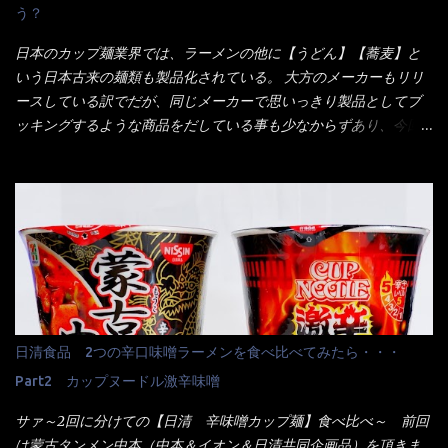
う？
くれたが、何故かタッチパネルがクーポンを受け付けない！！ 店
員さんも、アレー？といいながら私が受け付けますので・・・と
日本のカップ麺業界では、ラーメンの他に【うどん】【蕎麦】と
消えていった。 タッチパネルのやつ、安いのは嫌うんだな！？こ
いう日本古来の麺類も製品化されている。 大方のメーカーもリリ
のヤロー！ 待つ事暫し・・・10分は越えたと思うけど・・・出て
ースしている訳でだが、同じメーカーで思いっきり製品としてブ
来ました。 こちらが本日のサラメシ【ホーリーバジル香る、タイ
ッキングするような商品をだしている事も少なからずあり、今回
風ガパオライス】です。 私は、5年位前までは渋谷勤務だったので
はマルちゃんの【ごつ盛り天ぷらそば】を食べてみること
エスニックランチが多かったのよ！ 渋谷チャオタイなんて1人で良
に・・・ ※東洋水産様 写真借用致しました。 マルちゃんとの
く行きましたねぇ～ だからタイ料理屋さんには、辛味剤・酢・ナ
【そば】と云えば【緑のたぬき】という商品が、ドーンッと構え
ンプラー・砂糖などの4点セット（私はスパイスガールズと呼んで
ている訳で何故に敢えて本商品をリリースするの？ 確かに販売価
いた）が料理に必ず付いてきたものです。 でも流石にファミレ
格は、緑のたぬきの実売は108円位で、ごつ盛り天ぷらそばは98円
スでは・・・それは無いね！残念だ～ 今回はすかいらーくグルー
でした。 殆ど変わらないじゃないか！？ そこで何が違うか・・・
プで、タイ料理をどの様に再現して提供しているか？を見るだけ
メーカーHPから情報を得てみた。 ■原材料 比較（相手に含まれ
だなぁ～ 因みにガパオ＝ホーリーバジルなのです。 肉は通常チ
て居ない物質を赤色） ☆緑のたぬき 油揚げめん(小麦粉(国内製
キンが多く豚や牛もあります。 肉は挽肉みたいなミンチではな
造)、そば粉、植物油脂、植物性たん白、食塩、とろろ芋、卵白)、
日清食品 2つの辛口味噌ラーメンを食べ比べてみたら・・・
く、粗挽きの肉になるんです。 それに現地バンコクでは、卵は固
かやく(小えびてんぷら、 かまぼこ )、添付調味料(砂糖、食塩、し
焼きが本来です。 今回はほぼ全熟の目玉焼きで、これは日本風
Part2 カップヌードル激辛味噌
ょうゆ、魚介エキス、たん白加水分解物、香辛料、ねぎ、香味油
なのです。 まず頂いて見ると・・・肉はチキンで味付けは、チャ
脂)／加工でん粉、調味料(アミノ酸等)、炭酸カルシウム、カラメ
サァ～2回に分けての【日清 辛味噌カップ麺】食べ比べ～ 前回
オタイなのと比べれば薄め？ やっぱり調味料の【スパイスガール
ル色素、リン酸塩(Na)、増粘多糖類、レシチン、酸化防止剤(ビタ
は蒙古タンメン中本（中本＆イオン＆日清共同企画品）を頂きま