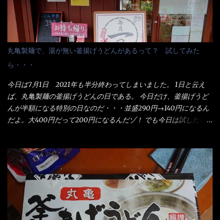
丸亀製麺で、湯が無い釜揚げうどんがあるって？ 試してみた
ら・・・
今日は7月1日 2021年も半分終わってしまいました。 1日と云え
ば、丸亀製麺の釜揚げうどんの日である。 今日だけ、釜揚げうど
んが半額になる特別の日なのだ・・・並盛290円→140円になるん
だよ。大400円だって200円になるんだゾ！ でも今日は試したい
ことが2つある！ 1つめは釜揚げうどんの湯が無い注文が通る
か？ 釜揚げうどんは、木の桶に茹で湯と共に＜うどん＞が泳い
でる～ でもコレって食べきるまで湯に浸かっているわけで、最
初と最後では麺の固さというかコシが違う！ だったら湯なんか要
らないじゃん！ 茹で上げ直後の麺だけいいよ！となるでしょ
う。 事前にググって調べたら、やっぱり＜湯無し＞注文は、裏注
文方法としてあるらしい。 それと店員によっては、理解出来ない
者も居るらしい云う事。 そこでランチ混雑前に、行くのが店への