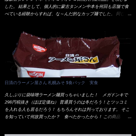
ズ】が必要だナァ～ 笑 私は、ブリッキーヌの粉末をよく掛け辛
ミンE)、クチナシ色素、ベニコウジ色素、香料、ビタミンB2、ビ
した。 結果として、個人的に蒙古タンメン中本を何回も店舗で食
く...
タミンB1、香辛料抽出物、 カロチン色素 、(一部にえび・小麦・
べている経験からすれば、な～んだ的なカップ麺でした。 同じ日
そば・卵・乳成分・大豆・豚肉・やまいも・ゼラチンを含む) ★ご
清食品から、昨年に続き2021年も再発売されたカップヌードル激
つ盛り 天ぷらそば 油揚げめん(小麦粉(国内製造)、そば粉、植物
辛味噌と、どちらが旨辛なんだ！？ 比較して見よう～企画を思
油脂、植物性たん白、食塩、とろろ芋、卵白)、かやく(小えびてん
いつきました。 見た目は、炎のシルエットが辛さを醸し出してい
ぷら)、添付調味料(砂糖、食塩、しょうゆ、魚介エキス、たん白加
る・・・ でもパッケージに惑わされてはいけない！！ 私はペ
水分解物、ねぎ、香辛料、 植物油 、香味油脂)／加工でん粉、調味
ヤングの【獄激辛焼きそば】を完食した漢だ。 その後の獄激辛カ
料(アミノ酸等)、炭酸カルシウム、カラメル色素、リン酸塩
レーもな！ 今回、カップヌードル激辛味噌はカップに敢えて辛
(Na)、増粘多糖類、レシチン、酸化防止剤(ビタミンE)、クチナシ
さレベルが記載されている。 それはレベル5！ 日清としては最上
色素、香料、ベニコウジ色素、ビタミンB2、ビタミンB1、香辛料
位の辛さと云っている訳だ。 昨年モデルも食べてはいるけど、1年
抽出物、(一部にえび・小麦・そば・卵・ さば ・大豆・豚肉・やま
も経つと記憶の彼方に・・・いや歳だから記憶力が、どうのこう
日清のラーメン屋さん 札幌みそ 5食パック 実食
いも・ゼラチンを含む) 材料から見れば、緑のたぬきの方が蒲鉾が
のではない。 記憶に残るだけのインパクトに欠けている商品と
入っている！ あの半円形のヤツね！ それとカロチン色素・・・
云う事（当時） 開封すると・・・ 小袋なんてありゃしない！ カ
久しぶりに袋味噌ラーメン麺買っちゃいました！ メガドンキで
さば！？ さばって鯖か？？ サバ読んでないか？？ ■カロリー
ップヌードルは基本蓋開けて、熱湯を注ぐだけで出来る！それが
298円税抜き（ほぼ定価ね） 普通買うのは冬だろう！とツッコミ
比較 緑のたぬき ...
デビュー時からの最大のポイント。 だから粉末スープの具も全
を入れる人も居るだろう！ もちろんそれは判っております。 そこ
部カップの中でカオス状態。 これ特に縦型Bigカップだと、スー
を知っていて何故買ったか？ 食べたかったから！ この商品
プが沈殿するのよねぇ～ だから毎度、ホワイトカップを別に用
2019/6/3にリニューアル販売しているらしくてね！ 麺もスープ
意！ 3分待つのだゾ！ チェルシー！！ OK？ は～い こうな
も。北海道こだわりで全面改良らしい・・・そうと知ったら食べ