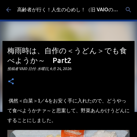
スキップしてメイン コンテンツに移動
高齢者が行く！人生の心めし！（旧 VAIOの食べ歩き）
梅雨時は、自作の＜うどん＞でも食
べようか～ Part2
投稿者
VAIO
日付:
水曜日, 6月 24, 2026
偶然＜白菜＞1／4をお安く手に入れたので、どうやっ
て食べようかナァ～と思案して、野菜あんかけうどんに
することにしました。