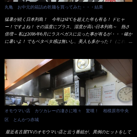
配慮でもある。 11:20 店内に入り・・・『釜揚げうどん得を湯ナ
丸亀 お中元的箱詰め乾麺を買ってみた・・・結果
シで！』と注文したら、近場にいたオッサン店員はキョトンとし
た顔『湯なし？』（これだ全く理解していないな） すると茹で方
猛暑が続く日本列島！ 今年は41℃を超えた年も有る！ ドヒャ
の若い女性店員が『いい！いい！！』とオッサンを向こうへやっ
ー！ですよね！ その温度にプラス、湿度が高い日本列島～ 熱さ
た。 でサッサと、木桶を用意してうどんだけ入れて出して来まし
倍増～ 私は2016年6月にラスベガスに云った事が有るが・・・確か
た。 な～るほど、この事か・・・ で今日の2021年後半1回目のサ
に暑いよ！ でもベタベタ感は無いし、美人も多かった！（これは
ラメシです。 見事に木桶には湯が入っていない、UDONだけで
関係無いね） 処で今日は何だ！？これです。 丸亀 釜あげうど
す。 しかし、この木桶デカイなぁ～ 試したいこと残りの1つが＜得
ん！ 日本には、お中元とお歳暮という古来からの風習がある。 お
＞サイズを食べられるか？である。 前回も、大しか食べていない
中元は、丁度お盆の夏場に日頃お世話になっている方への＜ご挨
からね、得がどれくらいの満腹度になるのか？ この得サイズの木
拶＞としての贈り物の習慣です。 今では、大分廃れてしまってい
桶は、銭湯で使う洗い桶サイズだなぁ～ この木桶サイズに、満々
るかと・・・小生もお中元やお歳暮など送った事は無い！（キッ
と湯が注がれていたら食べ進むうちに、麺が伸びてしまうだろ
パリ） まぁ～この慣習が残っているのは、官公庁や超大手企業戦
う。 これなら茹で上がった直後のままで、食べ進められるじゃな
士（昇進目的）などの世界でしょう。 要は、ゴマスリ・・・てな
いか！ 別皿で、葱と天かすを満タンに用意して、山葵も2つ。 そ
感じかな。 丸亀製麺と云えば、大阪誕生→全国区（北海道と沖縄
れに湯が無い利点として、汁が薄まらない！ これだよ、こ
は？）へ広がった、讃岐饂飩チェーン店大手といっても過言では
オモウマい店 カツカレーの凄さに唯々 驚嘆！ 相模原市中央
れ！！ 湯があると、うどんと共に汁の方へ湯までも入ってしま
無いでしょう。 各店舗で、毎日饂飩を打っているので饂飩好きの
区 とんかつ赤城
う。つまりラーメンの麺にスープが絡む現象ですな。 結局、伸び
方には店舗に寄って違う！と云う人も居るらしい・・ そんな大手
ずに汁も薄らむこともなく・・最後の方で＜だし汁＞を少し追加
讃岐饂飩チェーン店と関係があるのか？ 箱詰め乾麺！ このパッ
最近名古屋TVのオモウマい店と云う番組が、異例のヒットをして
しました。 腹イッパイだけど、得サイズは全てお腹の中へ収まっ
ケージからすれば、間違いなく贈答用目的でしょう。 そんな贈答