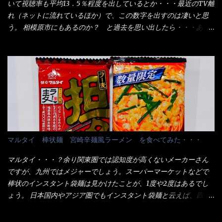
いて視聴率も平均13．5％程度を出しているとか・・・最近のTV離
たし満足達成度100％ 苦しいと云う事も無いな！ まだ鶏天1個位
用箱詰め饂飩・・・またもやメガドンキで発見し購入！ 中身は、
れ（ネットに流れているほか）で、この数字を出すのは凄いと思
は入りそうだね。 と云う事で、今回＜釜揚げうどんの湯無し＞を
この様な状態です。 乾麺の束が6束／一パックになっており、それ
う。 相模原市にもあるのか？ と過去を思い出したら・・・あっ
試したら、確...
が3袋入りです。 18束入りというわけですね！900ｇの容量とな
た！ とんかつ赤城！ 老齢の女性がメインで調理場を仕切、老齢
り、1束／50ｇです。 実売は、楽天で1980円・・・Amazonで
の男性が脇をサポートし最近は若い女性がオーダーや片付けを担
1280円と云った感じです。 で私は幾らで、メガドンキでゲットし
当している。 まずはこれを見て欲しい！ カウンターに置かれた＜
たかって？ それは非常に言いづらい・・・色々と各方面へ忖度し
お皿＞である。 直ぐに気づいたでしょう！ 何かキャベツが山じ
て、激安だったとだけ申し上げましょう。 早速1袋を大釜で茹で～
ゃないか！？ ハイ、山です。 これが標準なのです。 普通のとん
ハイ、約15分ほど茹で上げた状態です。 当家には、高齢者がいる
かつ屋のキャベツと比べたら、10人前ほどあるか？ 値段的には、
ので少し柔らかく・・・ 茹で上がった饂飩は、お店の饂飩に比べ
メイン（主流は1,000超）＋定食セット350円程と値段的には、そ
＜細い＞です。 どちらかと云えば、稲庭饂飩的な太さですね。 さ
れ程では安い訳でも無いが、客足が絶えない人気店である。 そん
てこれを、どの様に食べるか？ 長葱無かったので、玉葱を刻んで
なメニューのなかで、リーズナブルで頂ける＜映え＞るメニュー
マルタイ 棒状麺 宮崎辛麺風ラーメン を食べてみた・・・
八王子ラーメン風月見つけうどん！ 冷やし釜あげうどん～です。
が＜カツカレー＞だ！ これです。 当時1,000円税込だった
ラーメン丼に、冷水を軽く張って饂飩を盛り付け、お椀に昆布出
が・・・今も変わらないと思うけど・・・ これが出てくると、カ
マルタイ・・・？余り関東圏では認知度が高くないメーカーさん
汁つゆと長葱に山葵です。 これでツルツル～と頂きました。 良い
ウンター中からOH～と声が飛ぶ！ 写真は、キャベツ少なめでお願
ですが、九州ではメジャーでしょう。スーパーマーケットなどで
じゃないか～...
いしています。 皿のサイズは、直径30cmほどあります。 そこに
棒状のインスタント袋麺は見かけたことが、1度や2度はあるでし
ドカ盛のキャベツと御飯にカレーがかかっています。 カレーは辛
ょう。 日本国内やアジア圏でもインスタント袋麺と云えば、四角
く無く、食べやすいタイプです。 それじゃ～カツは、ハムカツ程
い形状になった乾麺が普通でしょう。マルタイでは＜棒状＞なの
度の薄さだろう？と思われるかもしれないが・・・違う！ チャー
です。 素麺や日本蕎麦などの乾麺と一緒ですね！ そんなマルタ