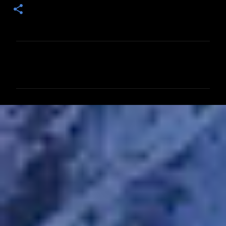
コ
メ
ン
ト