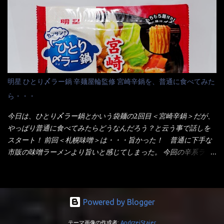
りました～ 熱湯によりカップ内に対流が起こり、表層が泡立っ
てみないといけないじゃん！（知るのが遅い） リニューアル前の
ている～ 隣に用意したのが、ホワイトカップ丼型です。 こちら
は食べた事あるのよ！でもここ数年は、カップ麺の方が話題性も
へ内容物を全て移すのと同時に、スープも満遍なく全体に行き渡
品揃えも上じゃん！ だって話題性の無いのを食べても・・・しょ
させる。 箸で麺から移動させ、具とスープは最後に移すとこうな
うが無いじゃん！ 日本で話題性が無いのに、外国の人には尚更ね
りました。 良い感じではないか！ やはり一部粉末スープが縦型
ぇ～ 袋麺と云えば【サッポロ一番】と云われる程だが、10年位前
カップの壁面に残っていたので、ぜーんぶ箸等で落としてホワイ
に革新的な袋麺が出た！ それは『マルちゃん正麺』と云われる商
トカップへ。 まずは麺を見ると、カップヌードルとしては太く平
品！！ 生麺感覚～と大御所俳優の役所広司を起用したCMで一躍
明星 ひとり〆ラー鍋 辛麺屋輪監修 宮崎辛鍋を、普通に食べてみた
打ちで縮れてます。 ■蒙古タンメン中本の麺 蒙古タンメンの方
有名になりTOPに・・・その後ライバルとして日清から【ラ王】
ら・・・
は、やはり太く平打ちですが麺の厚みがあるような・・・ 食感
がリリース！つまり今回の【日清のラーメン屋さん】は、袋麺と
は、どちらも柔らかいと感じは同じ。 湯に戻りやすい特性が強
しては廉価版のポジション・・・ 事実ラ王は、HPでは別扱い！
今日は、ひとり〆ラー鍋とかいう袋麺の2回目＜宮崎辛鍋＞だが、
いのね。 箸で持ち上げた状態は・・・ ■カップヌードル激辛味噌 ■
本品なんか出前一丁などと一緒くたの扱い。 袋麺はスープは粉末
やっぱり普通に食べてみたらどうなんだろう？と云う事で話しを
蒙古タンメン中本カップ どちらも箸で持ち上げた感じは、重
スープが主流でしょう！？だから味は・・・イマイチ（小生感
スタート！ 前回＜札幌味噌＞は・・・旨かった！ 普通に下手な
い！ そう湯を吸って伸びたような麺と云っていいかもしれな
覚）と云うのが評価です。 正直現在のインスタント麺では、最先
市販の味噌ラーメンより旨いと感じてしまった。 今回の辛系ラー
い。 多分麺は、厚みとストレートか...
端の麺と味はカップ麺と云えるでしょう。 もち麺は、油揚げ麺な
メンは、宮崎辛麺！！ これはどうなんだろう？ メーカーHPを見
んて・・・フリーズドライですよ！ ラ王味噌はカロリー
ると・・・ 家庭での再現が難しい人気ラーメン店の味を楽しめる
332kcal！ ラーメン屋さん札幌みそは393kcal！！ 60kcalも違う
おひとり用鍋の素です。辛麺屋輪をイメージした唐辛子の辛みと
ヨ～ でも熊が＼買ってね！／と泣いているから・・・買いまし
旨みが染み出たスープに鍋によく合う麺が付いて〆まで楽しめま
Powered by Blogger
た。 それじゃ～食べましょうか！ トッピングは生憎とモヤシの
す。 宮崎を中心に全国に店を構える人気店。唐辛子の辛みと旨み
在庫が無いため・・・キャベツだ！鍋に湯を沸かしキャベツをボ
テーマ画像の作成者:
AndrzejStajer
が溶け出たスープと、麺にからむ粗い唐辛子がくせになる味わ