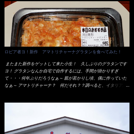
ンとした厚さのあるトンカツです。 それも揚げたての熱々です。
イ棒状ラーメンを、OKストアで見かけ思わず手に取って買い物篭
これを難なく完食出来なければ、漢では無い！と云っても過言で
へ 坦々まぜそばと＜数量限定＞宮崎辛麺風ラーメン オーッといき
はないだろう。 この他も、兎に角ボリューム満点で＜薄カツ＞と
なり私の胃袋をグサッと・・・・ 棒状インスタントラーメンの
呼ばれるメニューは、トンカツが2枚重ねて出てくるだ！ 1枚が薄
デビューが決まりました。 か・ら・め・ん・辛麺！ 宮崎辛麺は
いから、2枚乗せにしたらしいけど・・・
チャルメラや日清からも出されている、辛口のラーメンじゃ
ん！！ 酸っぱくしたら、酸辣湯麺？なんてね。 よし今日のサラ
メシは、宮崎辛麺にしよう！ それではまず袋を開けると・・・ な
ロピア者ヨ！新作 アマトリチャーナグラタンを食べてみた！
んだか紙に巻かれた棒状の麺が二束、調味油と粉末スープ！ やは
り見慣れない姿・・・何だかチョッと高級感的な・・・だって透
またまた新作をゲットして来た小生！ 久しぶりのグラタンです
明なトレイに並んだ棒状麺なんて見慣れないからねぇ～（コスト
ヨ！ グラタンなんか自宅で自作するには、手間が掛かりすぎ
がかかる） 袋の裏側を見ると、韮とか卵の用意を勧めている。
て・・・何年ぶりだろうなぁ～ 親が若かりし頃、偶に作っていた
それなばらと冷蔵庫にあった、黒豆モヤシ・韮・生卵を用意しま
なぁ～ アマトリチャーナ？ 何だそれ？？調べると、イタリア語
した。 まず鍋1で湯を沸かし、麺を茹でる！ 小鍋で別に湯を沸か
らしくパスタソースだって～ トマトソースらしいですよ！ 何処
し卵を溶きながら投入～ 次にモヤシを入れて、粉末スープを投
からの情報？ ウィキペディアから・・・そうだろうな～笑 電子
入！！ それと韮の根本の固い部分もね！ 麺が茹で上がったら、
レンジで弱めのワット（小生は500Wで3分程度）温めてテーブル
丼へ入れてから小鍋のスープを丼の中へ 最後に小鍋の具を上にか
へ これ店舗の調理場で、製造しているけど考えるに大き目のオー
け、韮の葉の部分をドサッと乗せて調味油を入れて完成です。 ど
ブン皿で焼いて、大凡の目安で小分けにしているようで、パック
うでしょう？ 見た目 Goodデザイン賞じゃない！？ 笑 マルタ
をよーく見たら表面のチーズの乗り具合に結構な差が出てい