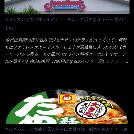
イのHPを見ると・・・（引用） めんは、ノンフライ・ノンスチー
た・・・チーズに焦げ目が付いているのを、しっかり確認し買う
ム製法で仕上げた、生めんに近い風味のストレートめんです。 豚
ことをオススメします。（取り分け量にも若干有り差がでてるだ
の旨味に数種類の唐辛子、ニンニクを加えた辛さとコクが凝縮さ
ろう） 早速タバスコを振りかけて食べてみると・・・結構美味し
ジョナサンでガパオライス！？ ちょっと試さなけりゃ～ダメだ
れた醤油ベースのスープです。 調味油に赤ラー油とごま油を使用
いよ！ 久しぶりだな～ホワイトソースとマカロニの絡まった食
よね！
することに風味と辛さを引き立たせています。 調味油をスープ
感・・・懐かしい～ 今回ダイソーのカレー用のスプーンを使って
全体に馴染ませるために、箸で麺と具を持ち上げて・・・ ええや
みたら、これが凄くうまくすくえるんだよねぇ～（このスプーン
今日は新聞の折り込みでジョナサンのチラシが入っていて、何時
ないかぁ～ モヤシが黒豆モヤシだから細身で熱を加えてもへた
当たりだね） 今回新作のグラタンを頂きましたが、まずまずの美
もはファミレスかよ～でスルーしますが偶然目に入ったのが【ホ
りづらい！（緑豆モヤシだと太くて熱加えるとダラーっとなるん
味しさとダイソーのカレースプーンの。すくい上げ力の良さを再
ーリーバジル香る、タイ風ガパオライス特得クーポン】です。 こ
だよ） それに細ストレート麺とモヤシが良いバランスで・・・
度認識できました。
れが通常だと税込989円→769円になるのか！？ 弱いんだよナァ
韮の緑と卵の黄色も相まって・・・映える...
～ それに使用期限は6/15迄となっていて・・・今日じゃん！！
そこで近くのお店へ・・・・ モーニング以外の通常メニューは、
10:30以降に提供されるので10:40頃に店内へ 私は基本的、どの店
に行っても同じメニュー同じ味のファミレスには行きません。 最
近は、ステーキガストに試しに行ったぐらいです。（肉が喰いた
くて） しかし最近のファミレスは合理化が進み、店員さんもフロ
ア担当は2人程度しか居ないんだよねぇ～ それに注文はタッチパ
ネル！！ 凄いよなぁ～ 20年位前は、フロア担当だけでも5人は
居たと思うけど・・・ 判らず店員さんを呼ぶピンポンを・・・ク
マルちゃん ごつ盛り 天ぷらそば大盛りは、緑のたぬきと どう違
ーポンなんだけどと伝えると、丁寧にタッチパネルで～と教えて