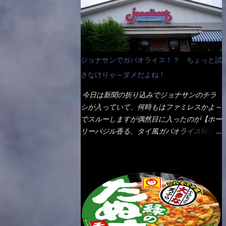
なんて見慣れないからねぇ～（コストがかか
ペディアから・・・そうだろうな～笑 電子
る） 袋の裏側を見ると、韮とか卵の用意を
レンジで弱めのワット（小生は500Wで3分
勧めている。 それなばらと冷蔵庫にあっ
程度）温めてテーブルへ これ店舗の調理場
た、黒豆モヤシ・韮・生卵を用意しました。
で、製造しているけど考えるに大き目のオー
まず鍋1で湯を沸かし、麺を茹でる！ 小鍋
ブン皿で焼いて、大凡の目安で小分けにして
ジョナサンでガパオライス！？ ちょっと試
で別に湯を沸かし卵を溶きながら投入～ 次
いるようで、パックをよーく見たら表面のチ
にモヤシを入れて、粉末スープを投入！！
さなけりゃ～ダメだよね！
ーズの乗り具合に結構な差が出ていた・・・
それと韮の根本の固い部分もね！ 麺が茹で
チーズに焦げ目が付いているのを、しっかり
今日は新聞の折り込みでジョナサンのチラ
上がったら、丼へ入れてから小鍋のスープを
確認し買うことをオススメします。（取り分
シが入っていて、何時もはファミレスかよ～
丼の中へ 最後に小鍋の具を上にかけ、韮の
け量にも若干有り差がでてるだろう） 早速
でスルーしますが偶然目に入ったのが【ホー
葉の部分をドサッと乗せて調味油を入れて完
タバスコを振りかけて食べてみると・・・結
リーバジル香る、タイ風ガパオライス特得ク
成です。 どうでしょう？ 見た目 Goodデ
構美味しいよ！ 久しぶりだな～ホワイトソ
ーポン】です。 これが通常だと税込989円
ザイン賞じゃない！？ 笑 マルタイのHPを
ースとマカロニの絡まった食感・・・懐かし
→769円になるのか！？ 弱いんだよナァ
見ると・・・（引用） めんは、ノンフラ
い～ 今回ダイソーのカレー用のスプーンを
～ それに使用期限は6/15迄となってい
イ・ノンスチーム製法で仕上げた、生めんに
使ってみたら、これが凄くうまくすくえるん
て・・・今日じゃん！！ そこで近くのお店
近い風味のストレートめんです。 豚の旨味
だよねぇ～（このスプーン当たりだね） 今
へ・・・・ モーニング以外の通常メニュー
に数種類の唐辛子、ニンニクを加えた辛さと
回新作のグラタンを頂きましたが、まずまず
は、10:30以降に提供されるので10:40頃に店
コクが凝縮された醤油ベースのスープです。
の美味しさとダイソーのカレースプーンの。
内へ 私は基本的、どの店に行っても同じメ
調味油に赤ラー油とごま油を使用することに
すくい上げ力の良さを再度認識できました。