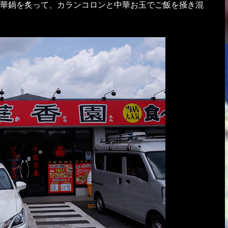
華鍋を炙って、カランコロンと中華お玉でご飯を掻き混