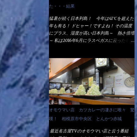
なるでしょう。 事前にググって調べたら、
た・・・結果
やっぱり＜湯無し＞注文は、裏注文方法とし
てあるらしい。 それと店員によっては、理
猛暑が続く日本列島！ 今年は41℃を超えた
解出来ない者も居るらしい云う事。 そこで
年も有る！ ドヒャー！ですよね！ その温度
ランチ混雑前に、行くのが店への配慮でもあ
にプラス、湿度が高い日本列島～ 熱さ倍増
る。 11:20 店内に入り・・・『釜揚げうど
～ 私は2016年6月にラスベガスに云った事が
ん得を湯ナシで！』と注文したら、近場にい
有るが・・・確かに暑いよ！ でもベタベタ
たオッサン店員はキョトンとした顔『湯な
感は無いし、美人も多かった！（これは関係
し？』（これだ全く理解していないな） す
無いね） 処で今日は何だ！？これです。 丸
ると茹で方の若い女性店員が『いい！い
亀 釜あげうどん！ 日本には、お中元とお
い！！』とオッサンを向こうへやった。 で
歳暮という古来からの風習がある。 お中元
サッサと、木桶を用意してうどんだけ入れて
は、丁度お盆の夏場に日頃お世話になってい
出して来ました。 な～るほど、この事
る方への＜ご挨拶＞としての贈り物の習慣で
か・・・ で今日の2021年後半1回目のサラメ
す。 今では、大分廃れてしまっているか
シです。 見事に木桶には湯が入っていな
と・・・小生もお中元やお歳暮など送った事
オモウマい店 カツカレーの凄さに唯々 驚
い、UDONだけです。 しかし、この木桶デ
は無い！（キッパリ） まぁ～この慣習が残
カイなぁ～ 試したいこと残りの1つが＜得＞
嘆！ 相模原市中央区 とんかつ赤城
っているのは、官公庁や超大手企業戦士（昇
サイズを食べられるか？である。 前回も、
進目的）などの世界でしょう。 要は、ゴマ
最近名古屋TVのオモウマい店と云う番組
大しか食べていないからね、得がどれくらい
スリ・・・てな感じかな。 丸亀製麺と云え