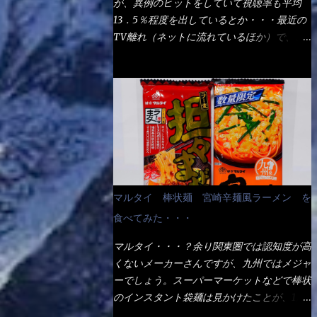
が、異例のヒットをしていて視聴率も平均
の満腹度になるのか？ この得サイズの木桶
ば、大阪誕生→全国区（北海道と沖縄は？）
13．5％程度を出しているとか・・・最近の
は、銭湯で使う洗い桶サイズだなぁ～ この
へ広がった、讃岐饂飩チェーン店大手といっ
TV離れ（ネットに流れているほか）で、こ
木桶サイズに、満々と湯が注がれていたら食
ても過言では無いでしょう。 各店舗で、毎
の数字を出すのは凄いと思う。 相模原市に
べ進むうちに、麺が伸びてしまうだろう。
日饂飩を打っているので饂飩好きの方には店
もあるのか？ と過去を思い出したら・・・
これなら茹で上がった直後のままで、食べ進
舗に寄って違う！と云う人も居るらしい・・
あった！ とんかつ赤城！ 老齢の女性がメ
められるじゃないか！ 別皿で、葱と天かす
そんな大手讃岐饂飩チェーン店と関係がある
インで調理場を仕切、老齢の男性が脇をサポ
を満タンに用意して、山葵も2つ。 それに湯
のか？ 箱詰め乾麺！ このパッケージから
ートし最近は若い女性がオーダーや片付けを
が無い利点として、汁が薄まらない！ これ
すれば、間違いなく贈答用目的でしょう。
担当している。 まずはこれを見て欲しい！
だよ、これ！！ 湯があると、うどんと共に
そんな贈答用箱詰め饂飩・・・またもやメガ
カウンターに置かれた＜お皿＞である。 直
汁の方へ湯までも入ってしまう。つまりラー
ドンキで発見し購入！ 中身は、この様な状
ぐに気づいたでしょう！ 何かキャベツが山
メンの麺にスープが絡む現象ですな。 結
態です。 乾麺の束が6束／一パックになって
じゃないか！？ ハイ、山です。 これが標
局、伸びずに汁も薄らむこともなく・・最後
マルタイ 棒状麺 宮崎辛麺風ラーメン を
おり、それが3袋入りです。 18束入りという
準なのです。 普通のとんかつ屋のキャベツ
の方で＜だし汁＞を少し追加しました。 腹
わけですね！900ｇの容量となり、1束／50
食べてみた・・・
と比べたら、10人前ほどあるか？ 値段的に
イッパイだけど、得サイズは全てお腹の中へ
ｇです。 実売は、楽天で1980円・・・
は、メイン（主流は1,000超）＋定食セット
収まったし満足達成度100％ 苦しいと云う事
マルタイ・・・？余り関東圏では認知度が高
Amazonで1280円と云った感じです。 で私
350円程と値段的には、それ程では安い訳で
も無いな！ まだ鶏天1個位は入りそうだ
くないメーカーさんですが、九州ではメジャ
は幾らで、メガドンキでゲットしたかって？
も無いが、客足が絶えない人気店である。
ね。 と云う事で、今回＜釜揚げうどんの湯
ーでしょう。スーパーマーケットなどで棒状
それは非常に言いづらい・・・色々と各方面
そんなメニューのなかで、リーズナブルで頂
無し＞を試したら、確...
のインスタント袋麺は見かけたことが、1度
へ忖度して、激安だったとだけ申し上げまし
ける＜映え＞るメニューが＜カツカレー＞
や2度はあるでしょう。 日本国内やアジア圏