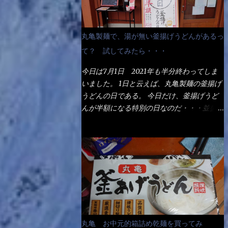
丸亀製麺で、湯が無い釜揚げうどんがあるっ
て？ 試してみたら・・・
今日は7月1日 2021年も半分終わってしま
いました。 1日と云えば、丸亀製麺の釜揚げ
うどんの日である。 今日だけ、釜揚げうど
んが半額になる特別の日なのだ・・・並盛
290円→140円になるんだよ。大400円だっ
て200円になるんだゾ！ でも今日は試した
いことが2つある！ 1つめは釜揚げうどんの
湯が無い注文が通るか？ 釜揚げうどんは、
木の桶に茹で湯と共に＜うどん＞が泳いでる
～ でもコレって食べきるまで湯に浸かって
いるわけで、最初と最後では麺の固さという
かコシが違う！ だったら湯なんか要らない
じゃん！ 茹で上げ直後の麺だけいいよ！と
丸亀 お中元的箱詰め乾麺を買ってみ