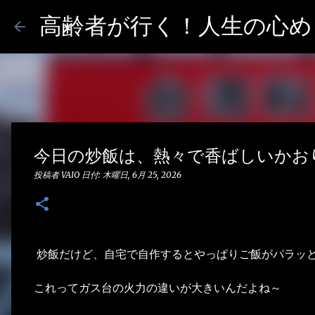
高齢者が行く！人生の心めし
今日の炒飯は、熱々で香ばしいかお
投稿者
VAIO
日付:
木曜日, 6月 25, 2026
炒飯だけど、自宅で自作するとやっぱりご飯がパラッ
これってガス台の火力の違いが大きいんだよね～