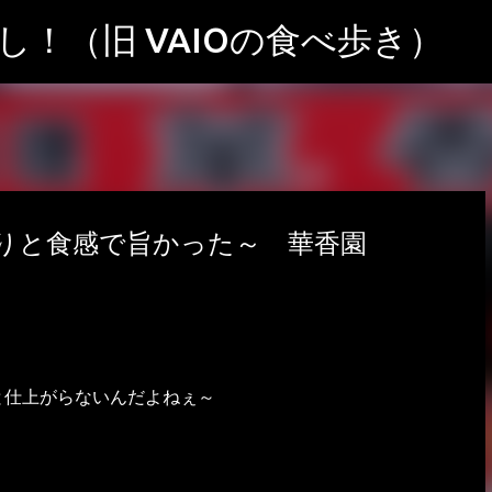
スキップしてメイン コンテンツに移動
！（旧 VAIOの食べ歩き）
りと食感で旨かった～ 華香園
と仕上がらないんだよねぇ～