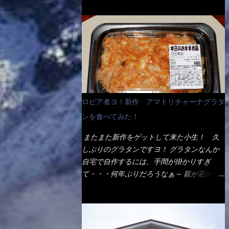
ょう。 早速1袋を大釜で茹で～ ハイ、約15分
だ！ これです。 当時1,000円税込だった
でもインスタント袋麺と云えば、四角い形状
ほど茹で上げた状態です。 当家には、高齢
が・・・今も変わらないと思うけど・・・
になった乾麺が普通でしょう。マルタイでは
者がいるので少し柔らかく・・・ 茹で上が
これが出てくると、カウンター中からOH～
＜棒状＞なのです。 素麺や日本蕎麦などの
った饂飩は、お店の饂飩に比べ＜細い＞で
と声が飛ぶ！ 写真は、キャベツ少なめでお
乾麺と一緒ですね！ そんなマルタイ棒状ラ
す。 どちらかと云えば、稲庭饂飩的な太さ
願いしています。 皿のサイズは、直径30cm
ーメンを、OKストアで見かけ思わず手に取
ですね。 さてこれを、どの様に食べるか？
ほどあります。 そこにドカ盛のキャベツと
って買い物篭へ 坦々まぜそばと＜数量限定
長葱無かったので、玉葱を刻んで八王子ラー
御飯にカレーがかかっています。 カレーは
＞宮崎辛麺風ラーメン オーッといきなり私
メン風月見つけうどん！ 冷やし釜あげうど
辛く無く、食べやすいタイプです。 それじ
の胃袋をグサッと・・・・ 棒状インスタン
ん～です。 ラーメン丼に、冷水を軽く張っ
ロピア者ヨ！新作 アマトリチャーナグラタ
ゃ～カツは、ハムカツ程度の薄さだろう？と
トラーメンのデビューが決まりました。
て饂飩を盛り付け、お椀に昆布出汁つゆと長
思われるかもしれないが・・・違う！ チャ
ンを食べてみた！
か・ら・め・ん・辛麺！ 宮崎辛麺はチャル
葱に山葵です。 これでツルツル～と頂きま
ーンとした厚さのあるトンカツです。 それ
メラや日清からも出されている、辛口のラー
した。 良いじゃないか～...
またまた新作をゲットして来た小生！ 久
も揚げたての熱々です。 これを難なく完食
メンじゃん！！ 酸っぱくしたら、酸辣湯
しぶりのグラタンですヨ！ グラタンなんか
出来なければ、漢では無い！と云っても過言
麺？なんてね。 よし今日のサラメシは、宮
自宅で自作するには、手間が掛かりすぎ
ではないだろう。 この他も、兎に角ボリュ
崎辛麺にしよう！ それではまず袋を開ける
て・・・何年ぶりだろうなぁ～ 親が若かり
ーム満点で＜薄カツ＞と呼ばれるメニュー
と・・・ なんだか紙に巻かれた棒状の麺が
し頃、偶に作っていたなぁ～ アマトリチャ
は、トンカツが2枚重ねて出てくるだ！ 1枚
二束、調味油と粉末スープ！ やはり見慣れ
ーナ？ 何だそれ？？調べると、イタリア語
が薄いから、2枚乗せにしたらしいけ
ない姿・・・何だかチョッと高級感的
らしくパスタソースだって～ トマトソース
ど・・・
な・・・だって透明なトレイに並んだ棒状麺
らしいですよ！ 何処からの情報？ ウィキ