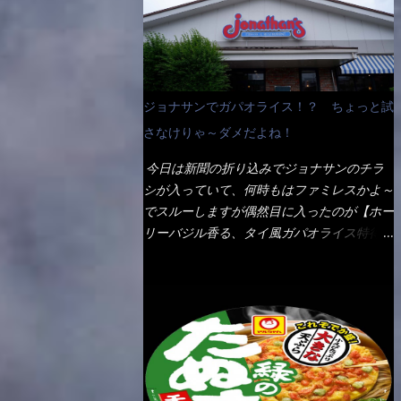
なんて見慣れないからねぇ～（コストがかか
ペディアから・・・そうだろうな～笑 電子
る） 袋の裏側を見ると、韮とか卵の用意を
レンジで弱めのワット（小生は500Wで3分
勧めている。 それなばらと冷蔵庫にあっ
程度）温めてテーブルへ これ店舗の調理場
た、黒豆モヤシ・韮・生卵を用意しました。
で、製造しているけど考えるに大き目のオー
まず鍋1で湯を沸かし、麺を茹でる！ 小鍋
ブン皿で焼いて、大凡の目安で小分けにして
ジョナサンでガパオライス！？ ちょっと試
で別に湯を沸かし卵を溶きながら投入～ 次
いるようで、パックをよーく見たら表面のチ
にモヤシを入れて、粉末スープを投入！！
さなけりゃ～ダメだよね！
ーズの乗り具合に結構な差が出ていた・・・
それと韮の根本の固い部分もね！ 麺が茹で
チーズに焦げ目が付いているのを、しっかり
今日は新聞の折り込みでジョナサンのチラ
上がったら、丼へ入れてから小鍋のスープを
確認し買うことをオススメします。（取り分
シが入っていて、何時もはファミレスかよ～
丼の中へ 最後に小鍋の具を上にかけ、韮の
け量にも若干有り差がでてるだろう） 早速
でスルーしますが偶然目に入ったのが【ホー
葉の部分をドサッと乗せて調味油を入れて完
タバスコを振りかけて食べてみると・・・結
リーバジル香る、タイ風ガパオライス特得ク
成です。 どうでしょう？ 見た目 Goodデ
構美味しいよ！ 久しぶりだな～ホワイトソ
ーポン】です。 これが通常だと税込989円
ザイン賞じゃない！？ 笑 マルタイのHPを
ースとマカロニの絡まった食感・・・懐かし
→769円になるのか！？ 弱いんだよナァ
見ると・・・（引用） めんは、ノンフラ
い～ 今回ダイソーのカレー用のスプーンを
～ それに使用期限は6/15迄となってい
イ・ノンスチーム製法で仕上げた、生めんに
使ってみたら、これが凄くうまくすくえるん
て・・・今日じゃん！！ そこで近くのお店
近い風味のストレートめんです。 豚の旨味
だよねぇ～（このスプーン当たりだね） 今
へ・・・・ モーニング以外の通常メニュー
に数種類の唐辛子、ニンニクを加えた辛さと
回新作のグラタンを頂きましたが、まずまず
は、10:30以降に提供されるので10:40頃に店
コクが凝縮された醤油ベースのスープです。
の美味しさとダイソーのカレースプーンの。
内へ 私は基本的、どの店に行っても同じメ
調味油に赤ラー油とごま油を使用することに
すくい上げ力の良さを再度認識できました。