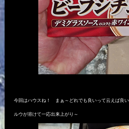
今回はハウスね！ まぁ～どれでも良いって云えば良
ルウが溶けて一応出来上がり～