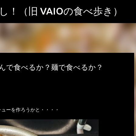
スキップしてメイン コンテンツに移動
！（旧 VAIOの食べ歩き）
んで食べるか？麺で食べるか？
チューを作ろうかと・・・・