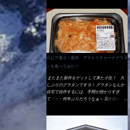
ょう。 早速1袋を大釜で茹で～ ハイ、約15分
だ！ これです。 当時1,000円税込だった
でもインスタント袋麺と云えば、四角い形状
ほど茹で上げた状態です。 当家には、高齢
が・・・今も変わらないと思うけど・・・
になった乾麺が普通でしょう。マルタイでは
者がいるので少し柔らかく・・・ 茹で上が
これが出てくると、カウンター中からOH～
＜棒状＞なのです。 素麺や日本蕎麦などの
った饂飩は、お店の饂飩に比べ＜細い＞で
と声が飛ぶ！ 写真は、キャベツ少なめでお
乾麺と一緒ですね！ そんなマルタイ棒状ラ
す。 どちらかと云えば、稲庭饂飩的な太さ
願いしています。 皿のサイズは、直径30cm
ーメンを、OKストアで見かけ思わず手に取
ですね。 さてこれを、どの様に食べるか？
ほどあります。 そこにドカ盛のキャベツと
って買い物篭へ 坦々まぜそばと＜数量限定
長葱無かったので、玉葱を刻んで八王子ラー
御飯にカレーがかかっています。 カレーは
＞宮崎辛麺風ラーメン オーッといきなり私
メン風月見つけうどん！ 冷やし釜あげうど
辛く無く、食べやすいタイプです。 それじ
の胃袋をグサッと・・・・ 棒状インスタン
ん～です。 ラーメン丼に、冷水を軽く張っ
ロピア者ヨ！新作 アマトリチャーナグラタ
ゃ～カツは、ハムカツ程度の薄さだろう？と
トラーメンのデビューが決まりました。
て饂飩を盛り付け、お椀に昆布出汁つゆと長
思われるかもしれないが・・・違う！ チャ
ンを食べてみた！
か・ら・め・ん・辛麺！ 宮崎辛麺はチャル
葱に山葵です。 これでツルツル～と頂きま
ーンとした厚さのあるトンカツです。 それ
メラや日清からも出されている、辛口のラー
した。 良いじゃないか～...
またまた新作をゲットして来た小生！ 久
も揚げたての熱々です。 これを難なく完食
メンじゃん！！ 酸っぱくしたら、酸辣湯
しぶりのグラタンですヨ！ グラタンなんか
出来なければ、漢では無い！と云っても過言
麺？なんてね。 よし今日のサラメシは、宮
自宅で自作するには、手間が掛かりすぎ
ではないだろう。 この他も、兎に角ボリュ
崎辛麺にしよう！ それではまず袋を開ける
て・・・何年ぶりだろうなぁ～ 親が若かり
ーム満点で＜薄カツ＞と呼ばれるメニュー
と・・・ なんだか紙に巻かれた棒状の麺が
し頃、偶に作っていたなぁ～ アマトリチャ
は、トンカツが2枚重ねて出てくるだ！ 1枚
二束、調味油と粉末スープ！ やはり見慣れ
ーナ？ 何だそれ？？調べると、イタリア語
が薄いから、2枚乗せにしたらしいけ
ない姿・・・何だかチョッと高級感的
らしくパスタソースだって～ トマトソース
ど・・・
な・・・だって透明なトレイに並んだ棒状麺
らしいですよ！ 何処からの情報？ ウィキ