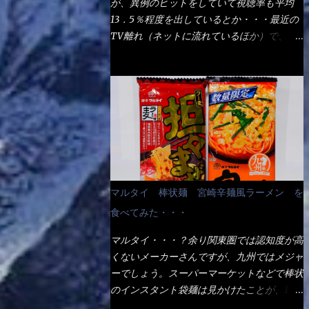
が、異例のヒットをしていて視聴率も平均
の満腹度になるのか？ この得サイズの木桶
ば、大阪誕生→全国区（北海道と沖縄は？）
13．5％程度を出しているとか・・・最近の
は、銭湯で使う洗い桶サイズだなぁ～ この
へ広がった、讃岐饂飩チェーン店大手といっ
TV離れ（ネットに流れているほか）で、こ
木桶サイズに、満々と湯が注がれていたら食
ても過言では無いでしょう。 各店舗で、毎
の数字を出すのは凄いと思う。 相模原市に
べ進むうちに、麺が伸びてしまうだろう。
日饂飩を打っているので饂飩好きの方には店
もあるのか？ と過去を思い出したら・・・
これなら茹で上がった直後のままで、食べ進
舗に寄って違う！と云う人も居るらしい・・
あった！ とんかつ赤城！ 老齢の女性がメ
められるじゃないか！ 別皿で、葱と天かす
そんな大手讃岐饂飩チェーン店と関係がある
インで調理場を仕切、老齢の男性が脇をサポ
を満タンに用意して、山葵も2つ。 それに湯
のか？ 箱詰め乾麺！ このパッケージから
ートし最近は若い女性がオーダーや片付けを
が無い利点として、汁が薄まらない！ これ
すれば、間違いなく贈答用目的でしょう。
担当している。 まずはこれを見て欲しい！
だよ、これ！！ 湯があると、うどんと共に
そんな贈答用箱詰め饂飩・・・またもやメガ
カウンターに置かれた＜お皿＞である。 直
汁の方へ湯までも入ってしまう。つまりラー
ドンキで発見し購入！ 中身は、この様な状
ぐに気づいたでしょう！ 何かキャベツが山
メンの麺にスープが絡む現象ですな。 結
態です。 乾麺の束が6束／一パックになって
じゃないか！？ ハイ、山です。 これが標
局、伸びずに汁も薄らむこともなく・・最後
マルタイ 棒状麺 宮崎辛麺風ラーメン を
おり、それが3袋入りです。 18束入りという
準なのです。 普通のとんかつ屋のキャベツ
の方で＜だし汁＞を少し追加しました。 腹
わけですね！900ｇの容量となり、1束／50
食べてみた・・・
と比べたら、10人前ほどあるか？ 値段的に
イッパイだけど、得サイズは全てお腹の中へ
ｇです。 実売は、楽天で1980円・・・
は、メイン（主流は1,000超）＋定食セット
収まったし満足達成度100％ 苦しいと云う事
マルタイ・・・？余り関東圏では認知度が高
Amazonで1280円と云った感じです。 で私
350円程と値段的には、それ程では安い訳で
も無いな！ まだ鶏天1個位は入りそうだ
くないメーカーさんですが、九州ではメジャ
は幾らで、メガドンキでゲットしたかって？
も無いが、客足が絶えない人気店である。
ね。 と云う事で、今回＜釜揚げうどんの湯
ーでしょう。スーパーマーケットなどで棒状
それは非常に言いづらい・・・色々と各方面
そんなメニューのなかで、リーズナブルで頂
無し＞を試したら、確...
のインスタント袋麺は見かけたことが、1度
へ忖度して、激安だったとだけ申し上げまし
ける＜映え＞るメニューが＜カツカレー＞
や2度はあるでしょう。 日本国内やアジア圏