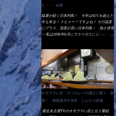
なるでしょう。 事前にググって調べたら、
た・・・結果
やっぱり＜湯無し＞注文は、裏注文方法とし
てあるらしい。 それと店員によっては、理
猛暑が続く日本列島！ 今年は41℃を超えた
解出来ない者も居るらしい云う事。 そこで
年も有る！ ドヒャー！ですよね！ その温度
ランチ混雑前に、行くのが店への配慮でもあ
にプラス、湿度が高い日本列島～ 熱さ倍増
る。 11:20 店内に入り・・・『釜揚げうど
～ 私は2016年6月にラスベガスに云った事が
ん得を湯ナシで！』と注文したら、近場にい
有るが・・・確かに暑いよ！ でもベタベタ
たオッサン店員はキョトンとした顔『湯な
感は無いし、美人も多かった！（これは関係
し？』（これだ全く理解していないな） す
無いね） 処で今日は何だ！？これです。 丸
ると茹で方の若い女性店員が『いい！い
亀 釜あげうどん！ 日本には、お中元とお
い！！』とオッサンを向こうへやった。 で
歳暮という古来からの風習がある。 お中元
サッサと、木桶を用意してうどんだけ入れて
は、丁度お盆の夏場に日頃お世話になってい
出して来ました。 な～るほど、この事
る方への＜ご挨拶＞としての贈り物の習慣で
か・・・ で今日の2021年後半1回目のサラメ
す。 今では、大分廃れてしまっているか
シです。 見事に木桶には湯が入っていな
と・・・小生もお中元やお歳暮など送った事
オモウマい店 カツカレーの凄さに唯々 驚
い、UDONだけです。 しかし、この木桶デ
は無い！（キッパリ） まぁ～この慣習が残
カイなぁ～ 試したいこと残りの1つが＜得＞
嘆！ 相模原市中央区 とんかつ赤城
っているのは、官公庁や超大手企業戦士（昇
サイズを食べられるか？である。 前回も、
進目的）などの世界でしょう。 要は、ゴマ
最近名古屋TVのオモウマい店と云う番組
大しか食べていないからね、得がどれくらい
スリ・・・てな感じかな。 丸亀製麺と云え