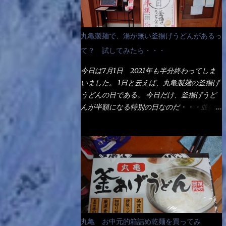
丸亀製麺で、湯が無い釜揚げうどんがあるっ
て？ 試してみたら・・・
今日は7月1日 2021年も半分終わってしま
いました。 1日と云えば、丸亀製麺の釜揚げ
うどんの日である。 今日だけ、釜揚げうど
んが半額になる特別の日なのだ・・・並盛
290円→140円になるんだよ。大400円だっ
て200円になるんだゾ！ でも今日は試した
いことが2つある！ 1つめは釜揚げうどんの
湯が無い注文が通るか？ 釜揚げうどんは、
木の桶に茹で湯と共に＜うどん＞が泳いでる
～ でもコレって食べきるまで湯に浸かって
いるわけで、最初と最後では麺の固さという
かコシが違う！ だったら湯なんか要らない
じゃん！ 茹で上げ直後の麺だけいいよ！と
丸亀 お中元的箱詰め乾麺を買ってみ