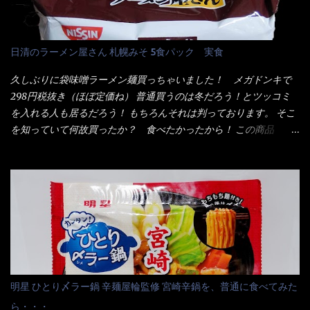
(Na)、増粘多糖類、レシチン、酸化防止剤(ビタミンE)、クチナシ
さレベルが記載されている。 それはレベル5！ 日清としては最上
色素、香料、ベニコウジ色素、ビタミンB2、ビタミンB1、香辛料
位の辛さと云っている訳だ。 昨年モデルも食べてはいるけど、1年
抽出物、(一部にえび・小麦・そば・卵・ さば ・大豆・豚肉・やま
も経つと記憶の彼方に・・・いや歳だから記憶力が、どうのこう
日清のラーメン屋さん 札幌みそ 5食パック 実食
いも・ゼラチンを含む) 材料から見れば、緑のたぬきの方が蒲鉾が
のではない。 記憶に残るだけのインパクトに欠けている商品と
入っている！ あの半円形のヤツね！ それとカロチン色素・・・
云う事（当時） 開封すると・・・ 小袋なんてありゃしない！ カ
久しぶりに袋味噌ラーメン麺買っちゃいました！ メガドンキで
さば！？ さばって鯖か？？ サバ読んでないか？？ ■カロリー
ップヌードルは基本蓋開けて、熱湯を注ぐだけで出来る！それが
298円税抜き（ほぼ定価ね） 普通買うのは冬だろう！とツッコミ
比較 緑のたぬき ...
デビュー時からの最大のポイント。 だから粉末スープの具も全
を入れる人も居るだろう！ もちろんそれは判っております。 そこ
部カップの中でカオス状態。 これ特に縦型Bigカップだと、スー
を知っていて何故買ったか？ 食べたかったから！ この商品
プが沈殿するのよねぇ～ だから毎度、ホワイトカップを別に用
2019/6/3にリニューアル販売しているらしくてね！ 麺もスープ
意！ 3分待つのだゾ！ チェルシー！！ OK？ は～い こうな
も。北海道こだわりで全面改良らしい・・・そうと知ったら食べ
りました～ 熱湯によりカップ内に対流が起こり、表層が泡立っ
てみないといけないじゃん！（知るのが遅い） リニューアル前の
ている～ 隣に用意したのが、ホワイトカップ丼型です。 こちら
は食べた事あるのよ！でもここ数年は、カップ麺の方が話題性も
へ内容物を全て移すのと同時に、スープも満遍なく全体に行き渡
品揃えも上じゃん！ だって話題性の無いのを食べても・・・しょ
させる。 箸で麺から移動させ、具とスープは最後に移すとこうな
うが無いじゃん！ 日本で話題性が無いのに、外国の人には尚更ね
りました。 良い感じではないか！ やはり一部粉末スープが縦型
ぇ～ 袋麺と云えば【サッポロ一番】と云われる程だが、10年位前
カップの壁面に残っていたので、ぜーんぶ箸等で落としてホワイ
に革新的な袋麺が出た！ それは『マルちゃん正麺』と云われる商
トカップへ。 まずは麺を見ると、カップヌードルとしては太く平
品！！ 生麺感覚～と大御所俳優の役所広司を起用したCMで一躍
明星 ひとり〆ラー鍋 辛麺屋輪監修 宮崎辛鍋を、普通に食べてみた
打ちで縮れてます。 ■蒙古タンメン中本の麺 蒙古タンメンの方
有名になりTOPに・・・その後ライバルとして日清から【ラ王】
ら・・・