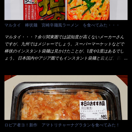
かつ屋のキャベツと比べたら、10人前ほどあるか？ 値段的には、
ので少し柔らかく・・・ 茹で上がった饂飩は、お店の饂飩に比べ
メイン（主流は1,000超）＋定食セット350円程と値段的には、そ
＜細い＞です。 どちらかと云えば、稲庭饂飩的な太さですね。 さ
れ程では安い訳でも無いが、客足が絶えない人気店である。 そん
てこれを、どの様に食べるか？ 長葱無かったので、玉葱を刻んで
なメニューのなかで、リーズナブルで頂ける＜映え＞るメニュー
マルタイ 棒状麺 宮崎辛麺風ラーメン を食べてみた・・・
八王子ラーメン風月見つけうどん！ 冷やし釜あげうどん～です。
が＜カツカレー＞だ！ これです。 当時1,000円税込だった
ラーメン丼に、冷水を軽く張って饂飩を盛り付け、お椀に昆布出
が・・・今も変わらないと思うけど・・・ これが出てくると、カ
マルタイ・・・？余り関東圏では認知度が高くないメーカーさん
汁つゆと長葱に山葵です。 これでツルツル～と頂きました。 良い
ウンター中からOH～と声が飛ぶ！ 写真は、キャベツ少なめでお願
ですが、九州ではメジャーでしょう。スーパーマーケットなどで
じゃないか～...
いしています。 皿のサイズは、直径30cmほどあります。 そこに
棒状のインスタント袋麺は見かけたことが、1度や2度はあるでし
ドカ盛のキャベツと御飯にカレーがかかっています。 カレーは辛
ょう。 日本国内やアジア圏でもインスタント袋麺と云えば、四角
く無く、食べやすいタイプです。 それじゃ～カツは、ハムカツ程
い形状になった乾麺が普通でしょう。マルタイでは＜棒状＞なの
度の薄さだろう？と思われるかもしれないが・・・違う！ チャー
です。 素麺や日本蕎麦などの乾麺と一緒ですね！ そんなマルタ
ンとした厚さのあるトンカツです。 それも揚げたての熱々です。
イ棒状ラーメンを、OKストアで見かけ思わず手に取って買い物篭
これを難なく完食出来なければ、漢では無い！と云っても過言で
へ 坦々まぜそばと＜数量限定＞宮崎辛麺風ラーメン オーッといき
はないだろう。 この他も、兎に角ボリューム満点で＜薄カツ＞と
なり私の胃袋をグサッと・・・・ 棒状インスタントラーメンの
呼ばれるメニューは、トンカツが2枚重ねて出てくるだ！ 1枚が薄
デビューが決まりました。 か・ら・め・ん・辛麺！ 宮崎辛麺は
いから、2枚乗せにしたらしいけど・・・
チャルメラや日清からも出されている、辛口のラーメンじゃ
ん！！ 酸っぱくしたら、酸辣湯麺？なんてね。 よし今日のサラ
メシは、宮崎辛麺にしよう！ それではまず袋を開けると・・・ な
ロピア者ヨ！新作 アマトリチャーナグラタンを食べてみた！
んだか紙に巻かれた棒状の麺が二束、調味油と粉末スープ！ やは