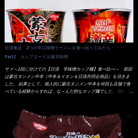
【そば】と云えば【緑のたぬき】という商品が、ドーンッと構え
ンプラー・砂糖などの4点セット（私はスパイスガールズと呼んで
ている訳で何故に敢えて本商品をリリースするの？ 確かに販売価
いた）が料理に必ず付いてきたものです。 でも流石にファミレ
格は、緑のたぬきの実売は108円位で、ごつ盛り天ぷらそばは98円
スでは・・・それは無いね！残念だ～ 今回はすかいらーくグルー
でした。 殆ど変わらないじゃないか！？ そこで何が違うか・・・
プで、タイ料理をどの様に再現して提供しているか？を見るだけ
メーカーHPから情報を得てみた。 ■原材料 比較（相手に含まれ
だなぁ～ 因みにガパオ＝ホーリーバジルなのです。 肉は通常チ
て居ない物質を赤色） ☆緑のたぬき 油揚げめん(小麦粉(国内製
キンが多く豚や牛もあります。 肉は挽肉みたいなミンチではな
造)、そば粉、植物油脂、植物性たん白、食塩、とろろ芋、卵白)、
日清食品 2つの辛口味噌ラーメンを食べ比べてみたら・・・
く、粗挽きの肉になるんです。 それに現地バンコクでは、卵は固
かやく(小えびてんぷら、 かまぼこ )、添付調味料(砂糖、食塩、し
焼きが本来です。 今回はほぼ全熟の目玉焼きで、これは日本風
Part2 カップヌードル激辛味噌
ょうゆ、魚介エキス、たん白加水分解物、香辛料、ねぎ、香味油
なのです。 まず頂いて見ると・・・肉はチキンで味付けは、チャ
脂)／加工でん粉、調味料(アミノ酸等)、炭酸カルシウム、カラメ
サァ～2回に分けての【日清 辛味噌カップ麺】食べ比べ～ 前回
オタイなのと比べれば薄め？ やっぱり調味料の【スパイスガール
ル色素、リン酸塩(Na)、増粘多糖類、レシチン、酸化防止剤(ビタ
は蒙古タンメン中本（中本＆イオン＆日清共同企画品）を頂きま
ズ】が必要だナァ～ 笑 私は、ブリッキーヌの粉末をよく掛け辛
ミンE)、クチナシ色素、ベニコウジ色素、香料、ビタミンB2、ビ
した。 結果として、個人的に蒙古タンメン中本を何回も店舗で食
く...
タミンB1、香辛料抽出物、 カロチン色素 、(一部にえび・小麦・
べている経験からすれば、な～んだ的なカップ麺でした。 同じ日
そば・卵・乳成分・大豆・豚肉・やまいも・ゼラチンを含む) ★ご
清食品から、昨年に続き2021年も再発売されたカップヌードル激
つ盛り 天ぷらそば 油揚げめん(小麦粉(国内製造)、そば粉、植物
辛味噌と、どちらが旨辛なんだ！？ 比較して見よう～企画を思
油脂、植物性たん白、食塩、とろろ芋、卵白)、かやく(小えびてん
いつきました。 見た目は、炎のシルエットが辛さを醸し出してい
ぷら)、添付調味料(砂糖、食塩、しょうゆ、魚介エキス、たん白加
る・・・ でもパッケージに惑わされてはいけない！！ 私はペ
水分解物、ねぎ、香辛料、 植物油 、香味油脂)／加工でん粉、調味
ヤングの【獄激辛焼きそば】を完食した漢だ。 その後の獄激辛カ
料(アミノ酸等)、炭酸カルシウム、カラメル色素、リン酸塩
レーもな！ 今回、カップヌードル激辛味噌はカップに敢えて辛