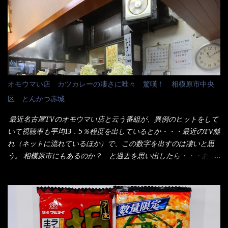
＞サイズを食べられるか？である。 前回も、大しか食べていない
中元は、丁度お盆の夏場に日頃お世話になっている方への＜ご挨
からね、得がどれくらいの満腹度になるのか？ この得サイズの木
拶＞としての贈り物の習慣です。 今では、大分廃れてしまってい
桶は、銭湯で使う洗い桶サイズだなぁ～ この木桶サイズに、満々
るかと・・・小生もお中元やお歳暮など送った事は無い！（キッ
と湯が注がれていたら食べ進むうちに、麺が伸びてしまうだろ
パリ） まぁ～この慣習が残っているのは、官公庁や超大手企業戦
う。 これなら茹で上がった直後のままで、食べ進められるじゃな
士（昇進目的）などの世界でしょう。 要は、ゴマスリ・・・てな
いか！ 別皿で、葱と天かすを満タンに用意して、山葵も2つ。 そ
感じかな。 丸亀製麺と云えば、大阪誕生→全国区（北海道と沖縄
れに湯が無い利点として、汁が薄まらない！ これだよ、こ
は？）へ広がった、讃岐饂飩チェーン店大手といっても過言では
オモウマい店 カツカレーの凄さに唯々 驚嘆！ 相模原市中央
れ！！ 湯があると、うどんと共に汁の方へ湯までも入ってしま
無いでしょう。 各店舗で、毎日饂飩を打っているので饂飩好きの
区 とんかつ赤城
う。つまりラーメンの麺にスープが絡む現象ですな。 結局、伸び
方には店舗に寄って違う！と云う人も居るらしい・・ そんな大手
ずに汁も薄らむこともなく・・最後の方で＜だし汁＞を少し追加
讃岐饂飩チェーン店と関係があるのか？ 箱詰め乾麺！ このパッ
最近名古屋TVのオモウマい店と云う番組が、異例のヒットをして
しました。 腹イッパイだけど、得サイズは全てお腹の中へ収まっ
ケージからすれば、間違いなく贈答用目的でしょう。 そんな贈答
いて視聴率も平均13．5％程度を出しているとか・・・最近のTV離
たし満足達成度100％ 苦しいと云う事も無いな！ まだ鶏天1個位
用箱詰め饂飩・・・またもやメガドンキで発見し購入！ 中身は、
れ（ネットに流れているほか）で、この数字を出すのは凄いと思
は入りそうだね。 と云う事で、今回＜釜揚げうどんの湯無し＞を
この様な状態です。 乾麺の束が6束／一パックになっており、それ
う。 相模原市にもあるのか？ と過去を思い出したら・・・あっ
試したら、確...
が3袋入りです。 18束入りというわけですね！900ｇの容量とな
た！ とんかつ赤城！ 老齢の女性がメインで調理場を仕切、老齢
り、1束／50ｇです。 実売は、楽天で1980円・・・Amazonで
の男性が脇をサポートし最近は若い女性がオーダーや片付けを担
1280円と云った感じです。 で私は幾らで、メガドンキでゲットし
当している。 まずはこれを見て欲しい！ カウンターに置かれた＜
たかって？ それは非常に言いづらい・・・色々と各方面へ忖度し
お皿＞である。 直ぐに気づいたでしょう！ 何かキャベツが山じ
て、激安だったとだけ申し上げましょう。 早速1袋を大釜で茹で～
ゃないか！？ ハイ、山です。 これが標準なのです。 普通のとん
ハイ、約15分ほど茹で上げた状態です。 当家には、高齢者がいる