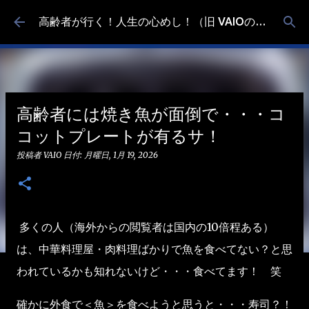
スキップしてメイン コンテンツに移動
高齢者が行く！人生の心めし！（旧 VAIOの食べ歩き）
高齢者には焼き魚が面倒で・・・コ
コットプレートが有るサ！
投稿者
VAIO
日付:
月曜日, 1月 19, 2026
多くの人（海外からの閲覧者は国内の10倍程ある）
は、中華料理屋・肉料理ばかりで魚を食べてない？と思
われているかも知れないけど・・・食べてます！ 笑
確かに外食で＜魚＞を食べようと思うと・・・寿司？！