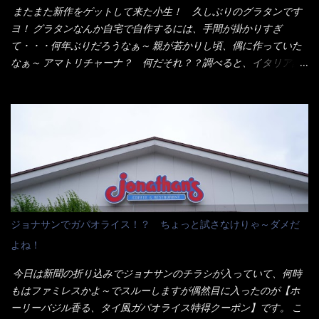
り見慣れない姿・・・何だかチョッと高級感的な・・・だって透
またまた新作をゲットして来た小生！ 久しぶりのグラタンです
明なトレイに並んだ棒状麺なんて見慣れないからねぇ～（コスト
ヨ！ グラタンなんか自宅で自作するには、手間が掛かりすぎ
がかかる） 袋の裏側を見ると、韮とか卵の用意を勧めている。
て・・・何年ぶりだろうなぁ～ 親が若かりし頃、偶に作っていた
それなばらと冷蔵庫にあった、黒豆モヤシ・韮・生卵を用意しま
なぁ～ アマトリチャーナ？ 何だそれ？？調べると、イタリア語
した。 まず鍋1で湯を沸かし、麺を茹でる！ 小鍋で別に湯を沸か
らしくパスタソースだって～ トマトソースらしいですよ！ 何処
し卵を溶きながら投入～ 次にモヤシを入れて、粉末スープを投
からの情報？ ウィキペディアから・・・そうだろうな～笑 電子
入！！ それと韮の根本の固い部分もね！ 麺が茹で上がったら、
レンジで弱めのワット（小生は500Wで3分程度）温めてテーブル
丼へ入れてから小鍋のスープを丼の中へ 最後に小鍋の具を上にか
へ これ店舗の調理場で、製造しているけど考えるに大き目のオー
け、韮の葉の部分をドサッと乗せて調味油を入れて完成です。 ど
ブン皿で焼いて、大凡の目安で小分けにしているようで、パック
うでしょう？ 見た目 Goodデザイン賞じゃない！？ 笑 マルタ
をよーく見たら表面のチーズの乗り具合に結構な差が出てい
イのHPを見ると・・・（引用） めんは、ノンフライ・ノンスチー
た・・・チーズに焦げ目が付いているのを、しっかり確認し買う
ム製法で仕上げた、生めんに近い風味のストレートめんです。 豚
ことをオススメします。（取り分け量にも若干有り差がでてるだ
の旨味に数種類の唐辛子、ニンニクを加えた辛さとコクが凝縮さ
ろう） 早速タバスコを振りかけて食べてみると・・・結構美味し
ジョナサンでガパオライス！？ ちょっと試さなけりゃ～ダメだ
れた醤油ベースのスープです。 調味油に赤ラー油とごま油を使用
いよ！ 久しぶりだな～ホワイトソースとマカロニの絡まった食
よね！
することに風味と辛さを引き立たせています。 調味油をスープ
感・・・懐かしい～ 今回ダイソーのカレー用のスプーンを使って
全体に馴染ませるために、箸で麺と具を持ち上げて・・・ ええや
みたら、これが凄くうまくすくえるんだよねぇ～（このスプーン
今日は新聞の折り込みでジョナサンのチラシが入っていて、何時
ないかぁ～ モヤシが黒豆モヤシだから細身で熱を加えてもへた
当たりだね） 今回新作のグラタンを頂きましたが、まずまずの美
もはファミレスかよ～でスルーしますが偶然目に入ったのが【ホ
りづらい！（緑豆モヤシだと太くて熱加えるとダラーっとなるん
味しさとダイソーのカレースプーンの。すくい上げ力の良さを再
ーリーバジル香る、タイ風ガパオライス特得クーポン】です。 こ
だよ） それに細ストレート麺とモヤシが良いバランスで・・・