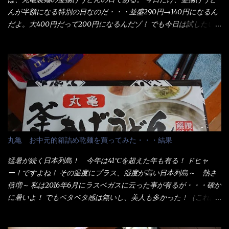
んが半額になる特別の日なのだ・・・並盛290円→140円になるん
だよ。大400円だって200円になるんだゾ！ でも今日は試したい
ことが2つある！ 1つめは釜揚げうどんの湯が無い注文が通る
か？ 釜揚げうどんは、木の桶に茹で湯と共に＜うどん＞が泳い
でる～ でもコレって食べきるまで湯に浸かっているわけで、最
初と最後では麺の固さというかコシが違う！ だったら湯なんか要
らないじゃん！ 茹で上げ直後の麺だけいいよ！となるでしょ
う。 事前にググって調べたら、やっぱり＜湯無し＞注文は、裏注
文方法としてあるらしい。 それと店員によっては、理解出来ない
者も居るらしい云う事。 そこでランチ混雑前に、行くのが店への
配慮でもある。 11:20 店内に入り・・・『釜揚げうどん得を湯ナ
丸亀 お中元的箱詰め乾麺を買ってみた・・・結果
シで！』と注文したら、近場にいたオッサン店員はキョトンとし
た顔『湯なし？』（これだ全く理解していないな） すると茹で方
猛暑が続く日本列島！ 今年は41℃を超えた年も有る！ ドヒャ
の若い女性店員が『いい！いい！！』とオッサンを向こうへやっ
ー！ですよね！ その温度にプラス、湿度が高い日本列島～ 熱さ
た。 でサッサと、木桶を用意してうどんだけ入れて出して来まし
倍増～ 私は2016年6月にラスベガスに云った事が有るが・・・確か
た。 な～るほど、この事か・・・ で今日の2021年後半1回目のサ
に暑いよ！ でもベタベタ感は無いし、美人も多かった！（これは
ラメシです。 見事に木桶には湯が入っていない、UDONだけで
関係無いね） 処で今日は何だ！？これです。 丸亀 釜あげうど
す。 しかし、この木桶デカイなぁ～ 試したいこと残りの1つが＜得
ん！ 日本には、お中元とお歳暮という古来からの風習がある。 お