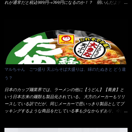
度認識できました。
れが通常だと税込989円→769円になるのか！？ 弱いんだよナァ
韮の緑と卵の黄色も相まって・・・映える...
～ それに使用期限は6/15迄となっていて・・・今日じゃん！！
そこで近くのお店へ・・・・ モーニング以外の通常メニューは、
10:30以降に提供されるので10:40頃に店内へ 私は基本的、どの店
に行っても同じメニュー同じ味のファミレスには行きません。 最
近は、ステーキガストに試しに行ったぐらいです。（肉が喰いた
くて） しかし最近のファミレスは合理化が進み、店員さんもフロ
ア担当は2人程度しか居ないんだよねぇ～ それに注文はタッチパ
ネル！！ 凄いよなぁ～ 20年位前は、フロア担当だけでも5人は
居たと思うけど・・・ 判らず店員さんを呼ぶピンポンを・・・ク
マルちゃん ごつ盛り 天ぷらそば大盛りは、緑のたぬきと どう違
ーポンなんだけどと伝えると、丁寧にタッチパネルで～と教えて
う？
くれたが、何故かタッチパネルがクーポンを受け付けない！！ 店
員さんも、アレー？といいながら私が受け付けますので・・・と
日本のカップ麺業界では、ラーメンの他に【うどん】【蕎麦】と
消えていった。 タッチパネルのやつ、安いのは嫌うんだな！？こ
いう日本古来の麺類も製品化されている。 大方のメーカーもリリ
のヤロー！ 待つ事暫し・・・10分は越えたと思うけど・・・出て
ースしている訳でだが、同じメーカーで思いっきり製品としてブ
来ました。 こちらが本日のサラメシ【ホーリーバジル香る、タイ
ッキングするような商品をだしている事も少なからずあり、今回
風ガパオライス】です。 私は、5年位前までは渋谷勤務だったので
はマルちゃんの【ごつ盛り天ぷらそば】を食べてみること
エスニックランチが多かったのよ！ 渋谷チャオタイなんて1人で良
に・・・ ※東洋水産様 写真借用致しました。 マルちゃんとの
く行きましたねぇ～ だからタイ料理屋さんには、辛味剤・酢・ナ