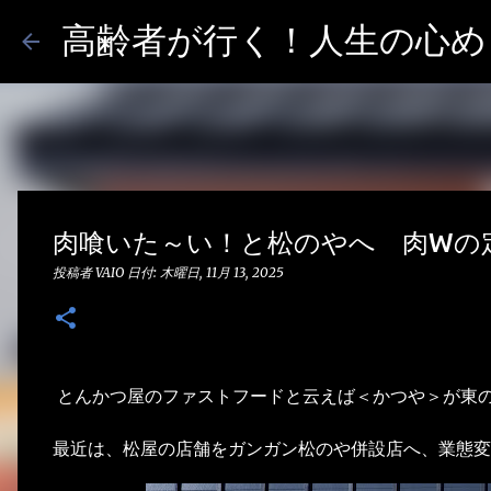
高齢者が行く！人生の心めし
肉喰いた～い！と松のやへ 肉Wの
投稿者
VAIO
日付:
木曜日, 11月 13, 2025
とんかつ屋のファストフードと云えば＜かつや＞が東
最近は、松屋の店舗をガンガン松のや併設店へ、業態変