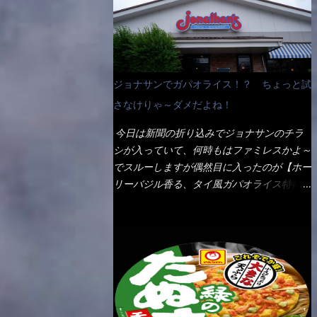
なんて見慣れないからねぇ～（コストがかか
ペディアから・・・そうだろうな～笑 電子
る） 袋の裏側を見ると、韮とか卵の用意を
レンジで弱めのワット（小生は500Wで3分
勧めている。 それなばらと冷蔵庫にあっ
程度）温めてテーブルへ これ店舗の調理場
た、黒豆モヤシ・韮・生卵を用意しました。
で、製造しているけど考えるに大き目のオー
まず鍋1で湯を沸かし、麺を茹でる！ 小鍋
ブン皿で焼いて、大凡の目安で小分けにして
ジョナサンでガパオライス！？ ちょっと試
で別に湯を沸かし卵を溶きながら投入～ 次
いるようで、パックをよーく見たら表面のチ
にモヤシを入れて、粉末スープを投入！！
さなけりゃ～ダメだよね！
ーズの乗り具合に結構な差が出ていた・・・
それと韮の根本の固い部分もね！ 麺が茹で
チーズに焦げ目が付いているのを、しっかり
今日は新聞の折り込みでジョナサンのチラ
上がったら、丼へ入れてから小鍋のスープを
確認し買うことをオススメします。（取り分
シが入っていて、何時もはファミレスかよ～
丼の中へ 最後に小鍋の具を上にかけ、韮の
け量にも若干有り差がでてるだろう） 早速
でスルーしますが偶然目に入ったのが【ホー
葉の部分をドサッと乗せて調味油を入れて完
タバスコを振りかけて食べてみると・・・結
リーバジル香る、タイ風ガパオライス特得ク
成です。 どうでしょう？ 見た目 Goodデ
構美味しいよ！ 久しぶりだな～ホワイトソ
ーポン】です。 これが通常だと税込989円
ザイン賞じゃない！？ 笑 マルタイのHPを
ースとマカロニの絡まった食感・・・懐かし
→769円になるのか！？ 弱いんだよナァ
見ると・・・（引用） めんは、ノンフラ
い～ 今回ダイソーのカレー用のスプーンを
～ それに使用期限は6/15迄となってい
イ・ノンスチーム製法で仕上げた、生めんに
使ってみたら、これが凄くうまくすくえるん
て・・・今日じゃん！！ そこで近くのお店
近い風味のストレートめんです。 豚の旨味
だよねぇ～（このスプーン当たりだね） 今
へ・・・・ モーニング以外の通常メニュー
に数種類の唐辛子、ニンニクを加えた辛さと
回新作のグラタンを頂きましたが、まずまず
は、10:30以降に提供されるので10:40頃に店
コクが凝縮された醤油ベースのスープです。
の美味しさとダイソーのカレースプーンの。
内へ 私は基本的、どの店に行っても同じメ
調味油に赤ラー油とごま油を使用することに
すくい上げ力の良さを再度認識できました。