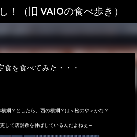
スキップしてメイン コンテンツに移動
！（旧 VAIOの食べ歩き）
定食を食べてみた・・・
の横綱？としたら、西の横綱？は＜松のや＞かな？
更して店舗数を伸ばしているんだよねぇ～