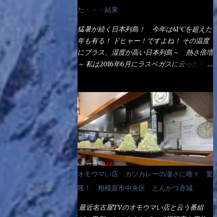
なるでしょう。 事前にググって調べたら、
た・・・結果
やっぱり＜湯無し＞注文は、裏注文方法とし
てあるらしい。 それと店員によっては、理
猛暑が続く日本列島！ 今年は41℃を超えた
解出来ない者も居るらしい云う事。 そこで
年も有る！ ドヒャー！ですよね！ その温度
ランチ混雑前に、行くのが店への配慮でもあ
にプラス、湿度が高い日本列島～ 熱さ倍増
る。 11:20 店内に入り・・・『釜揚げうど
～ 私は2016年6月にラスベガスに云った事が
ん得を湯ナシで！』と注文したら、近場にい
有るが・・・確かに暑いよ！ でもベタベタ
たオッサン店員はキョトンとした顔『湯な
感は無いし、美人も多かった！（これは関係
し？』（これだ全く理解していないな） す
無いね） 処で今日は何だ！？これです。 丸
ると茹で方の若い女性店員が『いい！い
亀 釜あげうどん！ 日本には、お中元とお
い！！』とオッサンを向こうへやった。 で
歳暮という古来からの風習がある。 お中元
サッサと、木桶を用意してうどんだけ入れて
は、丁度お盆の夏場に日頃お世話になってい
出して来ました。 な～るほど、この事
る方への＜ご挨拶＞としての贈り物の習慣で
か・・・ で今日の2021年後半1回目のサラメ
す。 今では、大分廃れてしまっているか
シです。 見事に木桶には湯が入っていな
と・・・小生もお中元やお歳暮など送った事
オモウマい店 カツカレーの凄さに唯々 驚
い、UDONだけです。 しかし、この木桶デ
は無い！（キッパリ） まぁ～この慣習が残
カイなぁ～ 試したいこと残りの1つが＜得＞
嘆！ 相模原市中央区 とんかつ赤城
っているのは、官公庁や超大手企業戦士（昇
サイズを食べられるか？である。 前回も、
進目的）などの世界でしょう。 要は、ゴマ
最近名古屋TVのオモウマい店と云う番組
大しか食べていないからね、得がどれくらい
スリ・・・てな感じかな。 丸亀製麺と云え