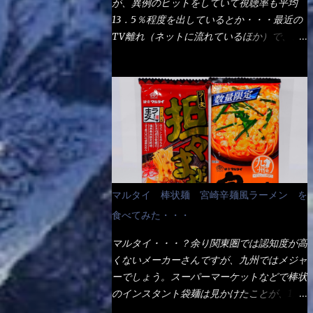
が、異例のヒットをしていて視聴率も平均
の満腹度になるのか？ この得サイズの木桶
ば、大阪誕生→全国区（北海道と沖縄は？）
13．5％程度を出しているとか・・・最近の
は、銭湯で使う洗い桶サイズだなぁ～ この
へ広がった、讃岐饂飩チェーン店大手といっ
TV離れ（ネットに流れているほか）で、こ
木桶サイズに、満々と湯が注がれていたら食
ても過言では無いでしょう。 各店舗で、毎
の数字を出すのは凄いと思う。 相模原市に
べ進むうちに、麺が伸びてしまうだろう。
日饂飩を打っているので饂飩好きの方には店
もあるのか？ と過去を思い出したら・・・
これなら茹で上がった直後のままで、食べ進
舗に寄って違う！と云う人も居るらしい・・
あった！ とんかつ赤城！ 老齢の女性がメ
められるじゃないか！ 別皿で、葱と天かす
そんな大手讃岐饂飩チェーン店と関係がある
インで調理場を仕切、老齢の男性が脇をサポ
を満タンに用意して、山葵も2つ。 それに湯
のか？ 箱詰め乾麺！ このパッケージから
ートし最近は若い女性がオーダーや片付けを
が無い利点として、汁が薄まらない！ これ
すれば、間違いなく贈答用目的でしょう。
担当している。 まずはこれを見て欲しい！
だよ、これ！！ 湯があると、うどんと共に
そんな贈答用箱詰め饂飩・・・またもやメガ
カウンターに置かれた＜お皿＞である。 直
汁の方へ湯までも入ってしまう。つまりラー
ドンキで発見し購入！ 中身は、この様な状
ぐに気づいたでしょう！ 何かキャベツが山
メンの麺にスープが絡む現象ですな。 結
態です。 乾麺の束が6束／一パックになって
じゃないか！？ ハイ、山です。 これが標
局、伸びずに汁も薄らむこともなく・・最後
マルタイ 棒状麺 宮崎辛麺風ラーメン を
おり、それが3袋入りです。 18束入りという
準なのです。 普通のとんかつ屋のキャベツ
の方で＜だし汁＞を少し追加しました。 腹
わけですね！900ｇの容量となり、1束／50
食べてみた・・・
と比べたら、10人前ほどあるか？ 値段的に
イッパイだけど、得サイズは全てお腹の中へ
ｇです。 実売は、楽天で1980円・・・
は、メイン（主流は1,000超）＋定食セット
収まったし満足達成度100％ 苦しいと云う事
マルタイ・・・？余り関東圏では認知度が高
Amazonで1280円と云った感じです。 で私
350円程と値段的には、それ程では安い訳で
も無いな！ まだ鶏天1個位は入りそうだ
くないメーカーさんですが、九州ではメジャ
は幾らで、メガドンキでゲットしたかって？
も無いが、客足が絶えない人気店である。
ね。 と云う事で、今回＜釜揚げうどんの湯
ーでしょう。スーパーマーケットなどで棒状
それは非常に言いづらい・・・色々と各方面
そんなメニューのなかで、リーズナブルで頂
無し＞を試したら、確...
のインスタント袋麺は見かけたことが、1度
へ忖度して、激安だったとだけ申し上げまし
ける＜映え＞るメニューが＜カツカレー＞
や2度はあるでしょう。 日本国内やアジア圏