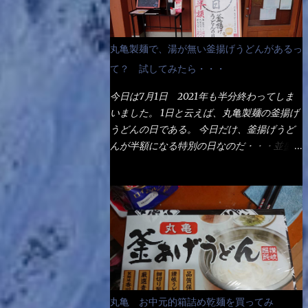
丸亀製麺で、湯が無い釜揚げうどんがあるっ
て？ 試してみたら・・・
今日は7月1日 2021年も半分終わってしま
いました。 1日と云えば、丸亀製麺の釜揚げ
うどんの日である。 今日だけ、釜揚げうど
んが半額になる特別の日なのだ・・・並盛
290円→140円になるんだよ。大400円だっ
て200円になるんだゾ！ でも今日は試した
いことが2つある！ 1つめは釜揚げうどんの
湯が無い注文が通るか？ 釜揚げうどんは、
木の桶に茹で湯と共に＜うどん＞が泳いでる
～ でもコレって食べきるまで湯に浸かって
いるわけで、最初と最後では麺の固さという
かコシが違う！ だったら湯なんか要らない
じゃん！ 茹で上げ直後の麺だけいいよ！と
丸亀 お中元的箱詰め乾麺を買ってみ