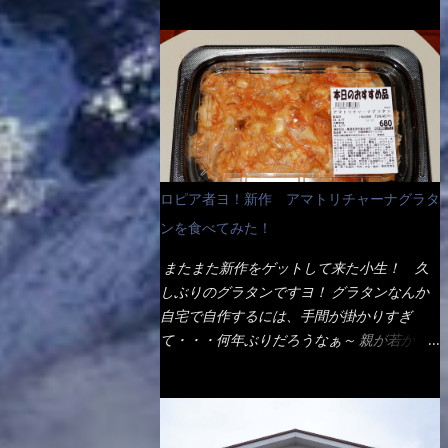
ょう。 早速1袋を大釜で茹で～ ハイ、約15分
だ！ これです。 当時1,000円税込だった
でもインスタント袋麺と云えば、四角い形状
ほど茹で上げた状態です。 当家には、高齢
が・・・今も変わらないと思うけど・・・
になった乾麺が普通でしょう。マルタイでは
者がいるので少し柔らかく・・・ 茹で上が
これが出てくると、カウンター中からOH～
＜棒状＞なのです。 素麺や日本蕎麦などの
った饂飩は、お店の饂飩に比べ＜細い＞で
と声が飛ぶ！ 写真は、キャベツ少なめでお
乾麺と一緒ですね！ そんなマルタイ棒状ラ
す。 どちらかと云えば、稲庭饂飩的な太さ
願いしています。 皿のサイズは、直径30cm
ーメンを、OKストアで見かけ思わず手に取
ですね。 さてこれを、どの様に食べるか？
ほどあります。 そこにドカ盛のキャベツと
って買い物篭へ 坦々まぜそばと＜数量限定
長葱無かったので、玉葱を刻んで八王子ラー
御飯にカレーがかかっています。 カレーは
＞宮崎辛麺風ラーメン オーッといきなり私
メン風月見つけうどん！ 冷やし釜あげうど
辛く無く、食べやすいタイプです。 それじ
の胃袋をグサッと・・・・ 棒状インスタン
ん～です。 ラーメン丼に、冷水を軽く張っ
ロピア者ヨ！新作 アマトリチャーナグラタ
ゃ～カツは、ハムカツ程度の薄さだろう？と
トラーメンのデビューが決まりました。
て饂飩を盛り付け、お椀に昆布出汁つゆと長
思われるかもしれないが・・・違う！ チャ
ンを食べてみた！
か・ら・め・ん・辛麺！ 宮崎辛麺はチャル
葱に山葵です。 これでツルツル～と頂きま
ーンとした厚さのあるトンカツです。 それ
メラや日清からも出されている、辛口のラー
した。 良いじゃないか～...
またまた新作をゲットして来た小生！ 久
も揚げたての熱々です。 これを難なく完食
メンじゃん！！ 酸っぱくしたら、酸辣湯
しぶりのグラタンですヨ！ グラタンなんか
出来なければ、漢では無い！と云っても過言
麺？なんてね。 よし今日のサラメシは、宮
自宅で自作するには、手間が掛かりすぎ
ではないだろう。 この他も、兎に角ボリュ
崎辛麺にしよう！ それではまず袋を開ける
て・・・何年ぶりだろうなぁ～ 親が若かり
ーム満点で＜薄カツ＞と呼ばれるメニュー
と・・・ なんだか紙に巻かれた棒状の麺が
し頃、偶に作っていたなぁ～ アマトリチャ
は、トンカツが2枚重ねて出てくるだ！ 1枚
二束、調味油と粉末スープ！ やはり見慣れ
ーナ？ 何だそれ？？調べると、イタリア語
が薄いから、2枚乗せにしたらしいけ
ない姿・・・何だかチョッと高級感的
らしくパスタソースだって～ トマトソース
ど・・・
な・・・だって透明なトレイに並んだ棒状麺
らしいですよ！ 何処からの情報？ ウィキ