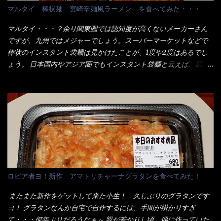
なメニューのなかで、リーズナブルで頂ける＜映え＞るメニュー
マルタイ 棒状麺 宮崎辛麺風ラーメン を食べてみた・・・
八王子ラーメン風月見つけうどん！ 冷やし釜あげうどん～です。
が＜カツカレー＞だ！ これです。 当時1,000円税込だった
ラーメン丼に、冷水を軽く張って饂飩を盛り付け、お椀に昆布出
が・・・今も変わらないと思うけど・・・ これが出てくると、カ
マルタイ・・・？余り関東圏では認知度が高くないメーカーさん
汁つゆと長葱に山葵です。 これでツルツル～と頂きました。 良い
ウンター中からOH～と声が飛ぶ！ 写真は、キャベツ少なめでお願
ですが、九州ではメジャーでしょう。スーパーマーケットなどで
じゃないか～...
いしています。 皿のサイズは、直径30cmほどあります。 そこに
棒状のインスタント袋麺は見かけたことが、1度や2度はあるでし
ドカ盛のキャベツと御飯にカレーがかかっています。 カレーは辛
ょう。 日本国内やアジア圏でもインスタント袋麺と云えば、四角
く無く、食べやすいタイプです。 それじゃ～カツは、ハムカツ程
い形状になった乾麺が普通でしょう。マルタイでは＜棒状＞なの
度の薄さだろう？と思われるかもしれないが・・・違う！ チャー
です。 素麺や日本蕎麦などの乾麺と一緒ですね！ そんなマルタ
ンとした厚さのあるトンカツです。 それも揚げたての熱々です。
イ棒状ラーメンを、OKストアで見かけ思わず手に取って買い物篭
これを難なく完食出来なければ、漢では無い！と云っても過言で
へ 坦々まぜそばと＜数量限定＞宮崎辛麺風ラーメン オーッといき
はないだろう。 この他も、兎に角ボリューム満点で＜薄カツ＞と
なり私の胃袋をグサッと・・・・ 棒状インスタントラーメンの
呼ばれるメニューは、トンカツが2枚重ねて出てくるだ！ 1枚が薄
デビューが決まりました。 か・ら・め・ん・辛麺！ 宮崎辛麺は
いから、2枚乗せにしたらしいけど・・・
チャルメラや日清からも出されている、辛口のラーメンじゃ
ん！！ 酸っぱくしたら、酸辣湯麺？なんてね。 よし今日のサラ
メシは、宮崎辛麺にしよう！ それではまず袋を開けると・・・ な
ロピア者ヨ！新作 アマトリチャーナグラタンを食べてみた！
んだか紙に巻かれた棒状の麺が二束、調味油と粉末スープ！ やは
り見慣れない姿・・・何だかチョッと高級感的な・・・だって透
またまた新作をゲットして来た小生！ 久しぶりのグラタンです
明なトレイに並んだ棒状麺なんて見慣れないからねぇ～（コスト
ヨ！ グラタンなんか自宅で自作するには、手間が掛かりすぎ
がかかる） 袋の裏側を見ると、韮とか卵の用意を勧めている。
て・・・何年ぶりだろうなぁ～ 親が若かりし頃、偶に作っていた