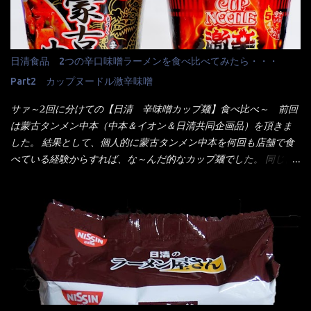
でした。 殆ど変わらないじゃないか！？ そこで何が違うか・・・
プで、タイ料理をどの様に再現して提供しているか？を見るだけ
メーカーHPから情報を得てみた。 ■原材料 比較（相手に含まれ
だなぁ～ 因みにガパオ＝ホーリーバジルなのです。 肉は通常チ
て居ない物質を赤色） ☆緑のたぬき 油揚げめん(小麦粉(国内製
キンが多く豚や牛もあります。 肉は挽肉みたいなミンチではな
造)、そば粉、植物油脂、植物性たん白、食塩、とろろ芋、卵白)、
日清食品 2つの辛口味噌ラーメンを食べ比べてみたら・・・
く、粗挽きの肉になるんです。 それに現地バンコクでは、卵は固
かやく(小えびてんぷら、 かまぼこ )、添付調味料(砂糖、食塩、し
焼きが本来です。 今回はほぼ全熟の目玉焼きで、これは日本風
Part2 カップヌードル激辛味噌
ょうゆ、魚介エキス、たん白加水分解物、香辛料、ねぎ、香味油
なのです。 まず頂いて見ると・・・肉はチキンで味付けは、チャ
脂)／加工でん粉、調味料(アミノ酸等)、炭酸カルシウム、カラメ
サァ～2回に分けての【日清 辛味噌カップ麺】食べ比べ～ 前回
オタイなのと比べれば薄め？ やっぱり調味料の【スパイスガール
ル色素、リン酸塩(Na)、増粘多糖類、レシチン、酸化防止剤(ビタ
は蒙古タンメン中本（中本＆イオン＆日清共同企画品）を頂きま
ズ】が必要だナァ～ 笑 私は、ブリッキーヌの粉末をよく掛け辛
ミンE)、クチナシ色素、ベニコウジ色素、香料、ビタミンB2、ビ
した。 結果として、個人的に蒙古タンメン中本を何回も店舗で食
く...
タミンB1、香辛料抽出物、 カロチン色素 、(一部にえび・小麦・
べている経験からすれば、な～んだ的なカップ麺でした。 同じ日
そば・卵・乳成分・大豆・豚肉・やまいも・ゼラチンを含む) ★ご
清食品から、昨年に続き2021年も再発売されたカップヌードル激
つ盛り 天ぷらそば 油揚げめん(小麦粉(国内製造)、そば粉、植物
辛味噌と、どちらが旨辛なんだ！？ 比較して見よう～企画を思
油脂、植物性たん白、食塩、とろろ芋、卵白)、かやく(小えびてん
いつきました。 見た目は、炎のシルエットが辛さを醸し出してい
ぷら)、添付調味料(砂糖、食塩、しょうゆ、魚介エキス、たん白加
る・・・ でもパッケージに惑わされてはいけない！！ 私はペ
水分解物、ねぎ、香辛料、 植物油 、香味油脂)／加工でん粉、調味
ヤングの【獄激辛焼きそば】を完食した漢だ。 その後の獄激辛カ
料(アミノ酸等)、炭酸カルシウム、カラメル色素、リン酸塩
レーもな！ 今回、カップヌードル激辛味噌はカップに敢えて辛
(Na)、増粘多糖類、レシチン、酸化防止剤(ビタミンE)、クチナシ
さレベルが記載されている。 それはレベル5！ 日清としては最上
色素、香料、ベニコウジ色素、ビタミンB2、ビタミンB1、香辛料
位の辛さと云っている訳だ。 昨年モデルも食べてはいるけど、1年
抽出物、(一部にえび・小麦・そば・卵・ さば ・大豆・豚肉・やま
も経つと記憶の彼方に・・・いや歳だから記憶力が、どうのこう