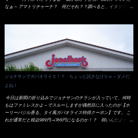
それなばらと冷蔵庫にあった、黒豆モヤシ・韮・生卵を用意しま
なぁ～ アマトリチャーナ？ 何だそれ？？調べると、イタリア語
した。 まず鍋1で湯を沸かし、麺を茹でる！ 小鍋で別に湯を沸か
らしくパスタソースだって～ トマトソースらしいですよ！ 何処
し卵を溶きながら投入～ 次にモヤシを入れて、粉末スープを投
からの情報？ ウィキペディアから・・・そうだろうな～笑 電子
入！！ それと韮の根本の固い部分もね！ 麺が茹で上がったら、
レンジで弱めのワット（小生は500Wで3分程度）温めてテーブル
丼へ入れてから小鍋のスープを丼の中へ 最後に小鍋の具を上にか
へ これ店舗の調理場で、製造しているけど考えるに大き目のオー
け、韮の葉の部分をドサッと乗せて調味油を入れて完成です。 ど
ブン皿で焼いて、大凡の目安で小分けにしているようで、パック
うでしょう？ 見た目 Goodデザイン賞じゃない！？ 笑 マルタ
をよーく見たら表面のチーズの乗り具合に結構な差が出てい
イのHPを見ると・・・（引用） めんは、ノンフライ・ノンスチー
た・・・チーズに焦げ目が付いているのを、しっかり確認し買う
ム製法で仕上げた、生めんに近い風味のストレートめんです。 豚
ことをオススメします。（取り分け量にも若干有り差がでてるだ
の旨味に数種類の唐辛子、ニンニクを加えた辛さとコクが凝縮さ
ろう） 早速タバスコを振りかけて食べてみると・・・結構美味し
ジョナサンでガパオライス！？ ちょっと試さなけりゃ～ダメだ
れた醤油ベースのスープです。 調味油に赤ラー油とごま油を使用
いよ！ 久しぶりだな～ホワイトソースとマカロニの絡まった食
よね！
することに風味と辛さを引き立たせています。 調味油をスープ
感・・・懐かしい～ 今回ダイソーのカレー用のスプーンを使って
全体に馴染ませるために、箸で麺と具を持ち上げて・・・ ええや
みたら、これが凄くうまくすくえるんだよねぇ～（このスプーン
今日は新聞の折り込みでジョナサンのチラシが入っていて、何時
ないかぁ～ モヤシが黒豆モヤシだから細身で熱を加えてもへた
当たりだね） 今回新作のグラタンを頂きましたが、まずまずの美
もはファミレスかよ～でスルーしますが偶然目に入ったのが【ホ
りづらい！（緑豆モヤシだと太くて熱加えるとダラーっとなるん
味しさとダイソーのカレースプーンの。すくい上げ力の良さを再
ーリーバジル香る、タイ風ガパオライス特得クーポン】です。 こ
だよ） それに細ストレート麺とモヤシが良いバランスで・・・
度認識できました。
れが通常だと税込989円→769円になるのか！？ 弱いんだよナァ
韮の緑と卵の黄色も相まって・・・映える...
～ それに使用期限は6/15迄となっていて・・・今日じゃん！！
そこで近くのお店へ・・・・ モーニング以外の通常メニューは、