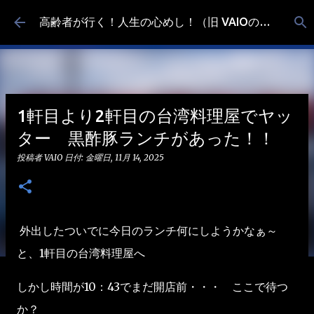
スキップしてメイン コンテンツに移動
高齢者が行く！人生の心めし！（旧 VAIOの食べ歩き）
1軒目より2軒目の台湾料理屋でヤッ
ター 黒酢豚ランチがあった！！
投稿者
VAIO
日付:
金曜日, 11月 14, 2025
外出したついでに今日のランチ何にしようかなぁ～
と、1軒目の台湾料理屋へ
しかし時間が10：43でまだ開店前・・・ ここで待つ
か？