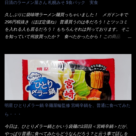
日清のラーメン屋さん 札幌みそ 5食パック 実食
いも・ゼラチンを含む) 材料から見れば、緑のたぬきの方が蒲鉾が
のではない。 記憶に残るだけのインパクトに欠けている商品と
入っている！ あの半円形のヤツね！ それとカロチン色素・・・
云う事（当時） 開封すると・・・ 小袋なんてありゃしない！ カ
久しぶりに袋味噌ラーメン麺買っちゃいました！ メガドンキで
さば！？ さばって鯖か？？ サバ読んでないか？？ ■カロリー
ップヌードルは基本蓋開けて、熱湯を注ぐだけで出来る！それが
298円税抜き（ほぼ定価ね） 普通買うのは冬だろう！とツッコミ
比較 緑のたぬき ...
デビュー時からの最大のポイント。 だから粉末スープの具も全
を入れる人も居るだろう！ もちろんそれは判っております。 そこ
部カップの中でカオス状態。 これ特に縦型Bigカップだと、スー
を知っていて何故買ったか？ 食べたかったから！ この商品
プが沈殿するのよねぇ～ だから毎度、ホワイトカップを別に用
2019/6/3にリニューアル販売しているらしくてね！ 麺もスープ
意！ 3分待つのだゾ！ チェルシー！！ OK？ は～い こうな
も。北海道こだわりで全面改良らしい・・・そうと知ったら食べ
りました～ 熱湯によりカップ内に対流が起こり、表層が泡立っ
てみないといけないじゃん！（知るのが遅い） リニューアル前の
ている～ 隣に用意したのが、ホワイトカップ丼型です。 こちら
は食べた事あるのよ！でもここ数年は、カップ麺の方が話題性も
へ内容物を全て移すのと同時に、スープも満遍なく全体に行き渡
品揃えも上じゃん！ だって話題性の無いのを食べても・・・しょ
させる。 箸で麺から移動させ、具とスープは最後に移すとこうな
うが無いじゃん！ 日本で話題性が無いのに、外国の人には尚更ね
りました。 良い感じではないか！ やはり一部粉末スープが縦型
ぇ～ 袋麺と云えば【サッポロ一番】と云われる程だが、10年位前
カップの壁面に残っていたので、ぜーんぶ箸等で落としてホワイ
に革新的な袋麺が出た！ それは『マルちゃん正麺』と云われる商
トカップへ。 まずは麺を見ると、カップヌードルとしては太く平
品！！ 生麺感覚～と大御所俳優の役所広司を起用したCMで一躍
明星 ひとり〆ラー鍋 辛麺屋輪監修 宮崎辛鍋を、普通に食べてみた
打ちで縮れてます。 ■蒙古タンメン中本の麺 蒙古タンメンの方
有名になりTOPに・・・その後ライバルとして日清から【ラ王】
ら・・・
は、やはり太く平打ちですが麺の厚みがあるような・・・ 食感
がリリース！つまり今回の【日清のラーメン屋さん】は、袋麺と
は、どちらも柔らかいと感じは同じ。 湯に戻りやすい特性が強
しては廉価版のポジション・・・ 事実ラ王は、HPでは別扱い！
今日は、ひとり〆ラー鍋とかいう袋麺の2回目＜宮崎辛鍋＞だが、
いのね。 箸で持ち上げた状態は・・・ ■カップヌードル激辛味噌 ■
本品なんか出前一丁などと一緒くたの扱い。 袋麺はスープは粉末
やっぱり普通に食べてみたらどうなんだろう？と云う事で話しを