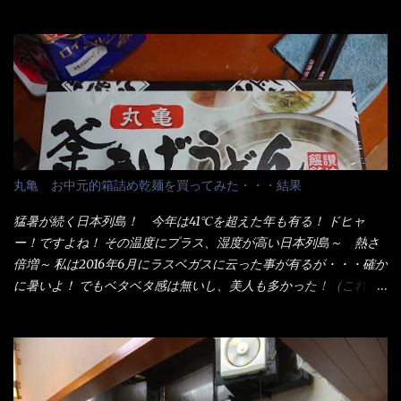
ことが2つある！ 1つめは釜揚げうどんの湯が無い注文が通る
か？ 釜揚げうどんは、木の桶に茹で湯と共に＜うどん＞が泳い
でる～ でもコレって食べきるまで湯に浸かっているわけで、最
初と最後では麺の固さというかコシが違う！ だったら湯なんか要
らないじゃん！ 茹で上げ直後の麺だけいいよ！となるでしょ
う。 事前にググって調べたら、やっぱり＜湯無し＞注文は、裏注
文方法としてあるらしい。 それと店員によっては、理解出来ない
者も居るらしい云う事。 そこでランチ混雑前に、行くのが店への
配慮でもある。 11:20 店内に入り・・・『釜揚げうどん得を湯ナ
丸亀 お中元的箱詰め乾麺を買ってみた・・・結果
シで！』と注文したら、近場にいたオッサン店員はキョトンとし
た顔『湯なし？』（これだ全く理解していないな） すると茹で方
猛暑が続く日本列島！ 今年は41℃を超えた年も有る！ ドヒャ
の若い女性店員が『いい！いい！！』とオッサンを向こうへやっ
ー！ですよね！ その温度にプラス、湿度が高い日本列島～ 熱さ
た。 でサッサと、木桶を用意してうどんだけ入れて出して来まし
倍増～ 私は2016年6月にラスベガスに云った事が有るが・・・確か
た。 な～るほど、この事か・・・ で今日の2021年後半1回目のサ
に暑いよ！ でもベタベタ感は無いし、美人も多かった！（これは
ラメシです。 見事に木桶には湯が入っていない、UDONだけで
関係無いね） 処で今日は何だ！？これです。 丸亀 釜あげうど
す。 しかし、この木桶デカイなぁ～ 試したいこと残りの1つが＜得
ん！ 日本には、お中元とお歳暮という古来からの風習がある。 お
＞サイズを食べられるか？である。 前回も、大しか食べていない
中元は、丁度お盆の夏場に日頃お世話になっている方への＜ご挨
からね、得がどれくらいの満腹度になるのか？ この得サイズの木
拶＞としての贈り物の習慣です。 今では、大分廃れてしまってい
桶は、銭湯で使う洗い桶サイズだなぁ～ この木桶サイズに、満々
るかと・・・小生もお中元やお歳暮など送った事は無い！（キッ