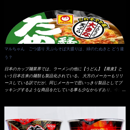
10:30以降に提供されるので10:40頃に店内へ 私は基本的、どの店
に行っても同じメニュー同じ味のファミレスには行きません。 最
近は、ステーキガストに試しに行ったぐらいです。（肉が喰いた
くて） しかし最近のファミレスは合理化が進み、店員さんもフロ
ア担当は2人程度しか居ないんだよねぇ～ それに注文はタッチパ
ネル！！ 凄いよなぁ～ 20年位前は、フロア担当だけでも5人は
居たと思うけど・・・ 判らず店員さんを呼ぶピンポンを・・・ク
マルちゃん ごつ盛り 天ぷらそば大盛りは、緑のたぬきと どう違
ーポンなんだけどと伝えると、丁寧にタッチパネルで～と教えて
う？
くれたが、何故かタッチパネルがクーポンを受け付けない！！ 店
員さんも、アレー？といいながら私が受け付けますので・・・と
日本のカップ麺業界では、ラーメンの他に【うどん】【蕎麦】と
消えていった。 タッチパネルのやつ、安いのは嫌うんだな！？こ
いう日本古来の麺類も製品化されている。 大方のメーカーもリリ
のヤロー！ 待つ事暫し・・・10分は越えたと思うけど・・・出て
ースしている訳でだが、同じメーカーで思いっきり製品としてブ
来ました。 こちらが本日のサラメシ【ホーリーバジル香る、タイ
ッキングするような商品をだしている事も少なからずあり、今回
風ガパオライス】です。 私は、5年位前までは渋谷勤務だったので
はマルちゃんの【ごつ盛り天ぷらそば】を食べてみること
エスニックランチが多かったのよ！ 渋谷チャオタイなんて1人で良
に・・・ ※東洋水産様 写真借用致しました。 マルちゃんとの
く行きましたねぇ～ だからタイ料理屋さんには、辛味剤・酢・ナ
【そば】と云えば【緑のたぬき】という商品が、ドーンッと構え
ンプラー・砂糖などの4点セット（私はスパイスガールズと呼んで
ている訳で何故に敢えて本商品をリリースするの？ 確かに販売価
いた）が料理に必ず付いてきたものです。 でも流石にファミレ
格は、緑のたぬきの実売は108円位で、ごつ盛り天ぷらそばは98円
スでは・・・それは無いね！残念だ～ 今回はすかいらーくグルー