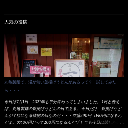
人気の投稿
丸亀製麺で、湯が無い釜揚げうどんがあるって？ 試してみた
ら・・・
今日は7月1日 2021年も半分終わってしまいました。 1日と云え
ば、丸亀製麺の釜揚げうどんの日である。 今日だけ、釜揚げうど
んが半額になる特別の日なのだ・・・並盛290円→140円になるん
だよ。大400円だって200円になるんだゾ！ でも今日は試したい