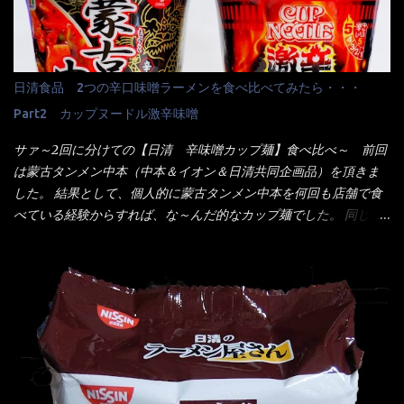
スでは・・・それは無いね！残念だ～ 今回はすかいらーくグルー
でした。 殆ど変わらないじゃないか！？ そこで何が違うか・・・
プで、タイ料理をどの様に再現して提供しているか？を見るだけ
メーカーHPから情報を得てみた。 ■原材料 比較（相手に含まれ
だなぁ～ 因みにガパオ＝ホーリーバジルなのです。 肉は通常チ
て居ない物質を赤色） ☆緑のたぬき 油揚げめん(小麦粉(国内製
キンが多く豚や牛もあります。 肉は挽肉みたいなミンチではな
造)、そば粉、植物油脂、植物性たん白、食塩、とろろ芋、卵白)、
日清食品 2つの辛口味噌ラーメンを食べ比べてみたら・・・
く、粗挽きの肉になるんです。 それに現地バンコクでは、卵は固
かやく(小えびてんぷら、 かまぼこ )、添付調味料(砂糖、食塩、し
焼きが本来です。 今回はほぼ全熟の目玉焼きで、これは日本風
Part2 カップヌードル激辛味噌
ょうゆ、魚介エキス、たん白加水分解物、香辛料、ねぎ、香味油
なのです。 まず頂いて見ると・・・肉はチキンで味付けは、チャ
脂)／加工でん粉、調味料(アミノ酸等)、炭酸カルシウム、カラメ
サァ～2回に分けての【日清 辛味噌カップ麺】食べ比べ～ 前回
オタイなのと比べれば薄め？ やっぱり調味料の【スパイスガール
ル色素、リン酸塩(Na)、増粘多糖類、レシチン、酸化防止剤(ビタ
は蒙古タンメン中本（中本＆イオン＆日清共同企画品）を頂きま
ズ】が必要だナァ～ 笑 私は、ブリッキーヌの粉末をよく掛け辛
ミンE)、クチナシ色素、ベニコウジ色素、香料、ビタミンB2、ビ
した。 結果として、個人的に蒙古タンメン中本を何回も店舗で食
く...
タミンB1、香辛料抽出物、 カロチン色素 、(一部にえび・小麦・
べている経験からすれば、な～んだ的なカップ麺でした。 同じ日
そば・卵・乳成分・大豆・豚肉・やまいも・ゼラチンを含む) ★ご
清食品から、昨年に続き2021年も再発売されたカップヌードル激
つ盛り 天ぷらそば 油揚げめん(小麦粉(国内製造)、そば粉、植物
辛味噌と、どちらが旨辛なんだ！？ 比較して見よう～企画を思
油脂、植物性たん白、食塩、とろろ芋、卵白)、かやく(小えびてん
いつきました。 見た目は、炎のシルエットが辛さを醸し出してい
ぷら)、添付調味料(砂糖、食塩、しょうゆ、魚介エキス、たん白加
る・・・ でもパッケージに惑わされてはいけない！！ 私はペ
水分解物、ねぎ、香辛料、 植物油 、香味油脂)／加工でん粉、調味
ヤングの【獄激辛焼きそば】を完食した漢だ。 その後の獄激辛カ
料(アミノ酸等)、炭酸カルシウム、カラメル色素、リン酸塩
レーもな！ 今回、カップヌードル激辛味噌はカップに敢えて辛
(Na)、増粘多糖類、レシチン、酸化防止剤(ビタミンE)、クチナシ
さレベルが記載されている。 それはレベル5！ 日清としては最上
色素、香料、ベニコウジ色素、ビタミンB2、ビタミンB1、香辛料
位の辛さと云っている訳だ。 昨年モデルも食べてはいるけど、1年
抽出物、(一部にえび・小麦・そば・卵・ さば ・大豆・豚肉・やま