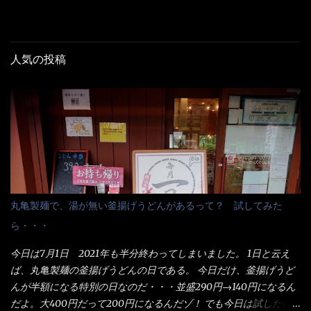
人気の投稿
丸亀製麺で、湯が無い釜揚げうどんがあるって？ 試してみた
ら・・・
今日は7月1日 2021年も半分終わってしまいました。 1日と云え
ば、丸亀製麺の釜揚げうどんの日である。 今日だけ、釜揚げうど
んが半額になる特別の日なのだ・・・並盛290円→140円になるん
だよ。大400円だって200円になるんだゾ！ でも今日は試したい