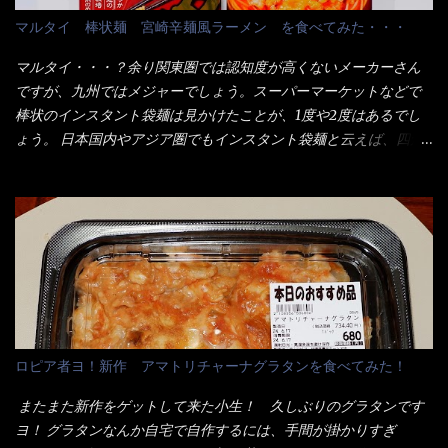
てこれを、どの様に食べるか？ 長葱無かったので、玉葱を刻んで
なメニューのなかで、リーズナブルで頂ける＜映え＞るメニュー
マルタイ 棒状麺 宮崎辛麺風ラーメン を食べてみた・・・
八王子ラーメン風月見つけうどん！ 冷やし釜あげうどん～です。
が＜カツカレー＞だ！ これです。 当時1,000円税込だった
ラーメン丼に、冷水を軽く張って饂飩を盛り付け、お椀に昆布出
が・・・今も変わらないと思うけど・・・ これが出てくると、カ
マルタイ・・・？余り関東圏では認知度が高くないメーカーさん
汁つゆと長葱に山葵です。 これでツルツル～と頂きました。 良い
ウンター中からOH～と声が飛ぶ！ 写真は、キャベツ少なめでお願
ですが、九州ではメジャーでしょう。スーパーマーケットなどで
じゃないか～...
いしています。 皿のサイズは、直径30cmほどあります。 そこに
棒状のインスタント袋麺は見かけたことが、1度や2度はあるでし
ドカ盛のキャベツと御飯にカレーがかかっています。 カレーは辛
ょう。 日本国内やアジア圏でもインスタント袋麺と云えば、四角
く無く、食べやすいタイプです。 それじゃ～カツは、ハムカツ程
い形状になった乾麺が普通でしょう。マルタイでは＜棒状＞なの
度の薄さだろう？と思われるかもしれないが・・・違う！ チャー
です。 素麺や日本蕎麦などの乾麺と一緒ですね！ そんなマルタ
ンとした厚さのあるトンカツです。 それも揚げたての熱々です。
イ棒状ラーメンを、OKストアで見かけ思わず手に取って買い物篭
これを難なく完食出来なければ、漢では無い！と云っても過言で
へ 坦々まぜそばと＜数量限定＞宮崎辛麺風ラーメン オーッといき
はないだろう。 この他も、兎に角ボリューム満点で＜薄カツ＞と
なり私の胃袋をグサッと・・・・ 棒状インスタントラーメンの
呼ばれるメニューは、トンカツが2枚重ねて出てくるだ！ 1枚が薄
デビューが決まりました。 か・ら・め・ん・辛麺！ 宮崎辛麺は
いから、2枚乗せにしたらしいけど・・・
チャルメラや日清からも出されている、辛口のラーメンじゃ
ん！！ 酸っぱくしたら、酸辣湯麺？なんてね。 よし今日のサラ
メシは、宮崎辛麺にしよう！ それではまず袋を開けると・・・ な
ロピア者ヨ！新作 アマトリチャーナグラタンを食べてみた！
んだか紙に巻かれた棒状の麺が二束、調味油と粉末スープ！ やは
り見慣れない姿・・・何だかチョッと高級感的な・・・だって透
またまた新作をゲットして来た小生！ 久しぶりのグラタンです
明なトレイに並んだ棒状麺なんて見慣れないからねぇ～（コスト
ヨ！ グラタンなんか自宅で自作するには、手間が掛かりすぎ