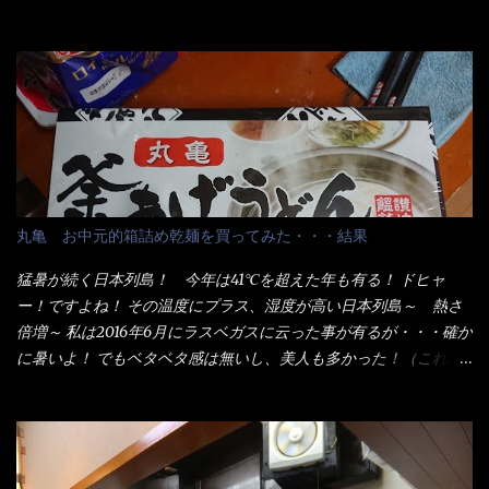
ことが2つある！ 1つめは釜揚げうどんの湯が無い注文が通る
か？ 釜揚げうどんは、木の桶に茹で湯と共に＜うどん＞が泳い
でる～ でもコレって食べきるまで湯に浸かっているわけで、最
初と最後では麺の固さというかコシが違う！ だったら湯なんか要
らないじゃん！ 茹で上げ直後の麺だけいいよ！となるでしょ
う。 事前にググって調べたら、やっぱり＜湯無し＞注文は、裏注
文方法としてあるらしい。 それと店員によっては、理解出来ない
者も居るらしい云う事。 そこでランチ混雑前に、行くのが店への
配慮でもある。 11:20 店内に入り・・・『釜揚げうどん得を湯ナ
丸亀 お中元的箱詰め乾麺を買ってみた・・・結果
シで！』と注文したら、近場にいたオッサン店員はキョトンとし
た顔『湯なし？』（これだ全く理解していないな） すると茹で方
猛暑が続く日本列島！ 今年は41℃を超えた年も有る！ ドヒャ
の若い女性店員が『いい！いい！！』とオッサンを向こうへやっ
ー！ですよね！ その温度にプラス、湿度が高い日本列島～ 熱さ
た。 でサッサと、木桶を用意してうどんだけ入れて出して来まし
倍増～ 私は2016年6月にラスベガスに云った事が有るが・・・確か
た。 な～るほど、この事か・・・ で今日の2021年後半1回目のサ
に暑いよ！ でもベタベタ感は無いし、美人も多かった！（これは
ラメシです。 見事に木桶には湯が入っていない、UDONだけで
関係無いね） 処で今日は何だ！？これです。 丸亀 釜あげうど
す。 しかし、この木桶デカイなぁ～ 試したいこと残りの1つが＜得
ん！ 日本には、お中元とお歳暮という古来からの風習がある。 お
＞サイズを食べられるか？である。 前回も、大しか食べていない
中元は、丁度お盆の夏場に日頃お世話になっている方への＜ご挨
からね、得がどれくらいの満腹度になるのか？ この得サイズの木
拶＞としての贈り物の習慣です。 今では、大分廃れてしまってい
桶は、銭湯で使う洗い桶サイズだなぁ～ この木桶サイズに、満々
るかと・・・小生もお中元やお歳暮など送った事は無い！（キッ