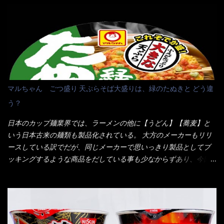
10:30以降に提供されるので10:40頃に店内へ 私は基本的、どの店
に行っても同じメニュー同じ味のファミレスには行きません。 最
近は、ステーキガストに試しに行ったぐらいです。（肉が喰いた
くて） しかし最近のファミレスは合理化が進み、店員さんもフロ
ア担当は2人程度しか居ないんだよねぇ～ それに注文はタッチパ
ネル！！ 凄いよなぁ～ 20年位前は、フロア担当だけでも5人は
居たと思うけど・・・ 判らず店員さんを呼ぶピンポンを・・・ク
マルちゃん ごつ盛り 天ぷらそば大盛りは、緑のたぬきと どう違
ーポンなんだけどと伝えると、丁寧にタッチパネルで～と教えて
う？
くれたが、何故かタッチパネルがクーポンを受け付けない！！ 店
員さんも、アレー？といいながら私が受け付けますので・・・と
日本のカップ麺業界では、ラーメンの他に【うどん】【蕎麦】と
消えていった。 タッチパネルのやつ、安いのは嫌うんだな！？こ
いう日本古来の麺類も製品化されている。 大方のメーカーもリリ
のヤロー！ 待つ事暫し・・・10分は越えたと思うけど・・・出て
ースしている訳でだが、同じメーカーで思いっきり製品としてブ
来ました。 こちらが本日のサラメシ【ホーリーバジル香る、タイ
ッキングするような商品をだしている事も少なからずあり、今回
風ガパオライス】です。 私は、5年位前までは渋谷勤務だったので
はマルちゃんの【ごつ盛り天ぷらそば】を食べてみること
エスニックランチが多かったのよ！ 渋谷チャオタイなんて1人で良
に・・・ ※東洋水産様 写真借用致しました。 マルちゃんとの
く行きましたねぇ～ だからタイ料理屋さんには、辛味剤・酢・ナ
【そば】と云えば【緑のたぬき】という商品が、ドーンッと構え
ンプラー・砂糖などの4点セット（私はスパイスガールズと呼んで
ている訳で何故に敢えて本商品をリリースするの？ 確かに販売価
いた）が料理に必ず付いてきたものです。 でも流石にファミレ
格は、緑のたぬきの実売は108円位で、ごつ盛り天ぷらそばは98円