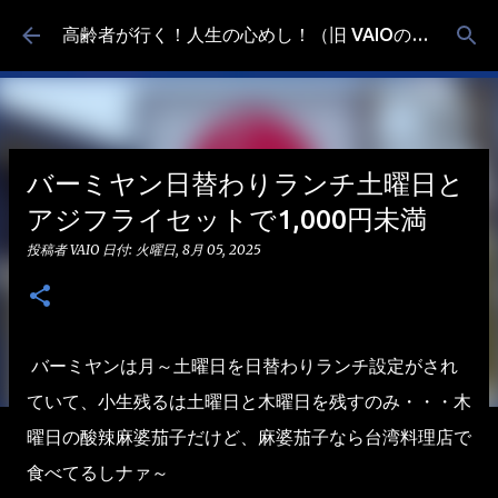
スキップしてメイン コンテンツに移動
高齢者が行く！人生の心めし！（旧 VAIOの食べ歩き）
バーミヤン日替わりランチ土曜日と
アジフライセットで1,000円未満
投稿者
VAIO
日付:
火曜日, 8月 05, 2025
バーミヤンは月～土曜日を日替わりランチ設定がされ
ていて、小生残るは土曜日と木曜日を残すのみ・・・木
曜日の酸辣麻婆茄子だけど、麻婆茄子なら台湾料理店で
食べてるしナァ～