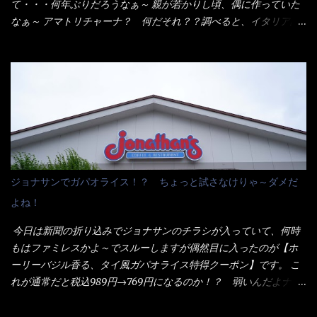
がかかる） 袋の裏側を見ると、韮とか卵の用意を勧めている。
て・・・何年ぶりだろうなぁ～ 親が若かりし頃、偶に作っていた
それなばらと冷蔵庫にあった、黒豆モヤシ・韮・生卵を用意しま
なぁ～ アマトリチャーナ？ 何だそれ？？調べると、イタリア語
した。 まず鍋1で湯を沸かし、麺を茹でる！ 小鍋で別に湯を沸か
らしくパスタソースだって～ トマトソースらしいですよ！ 何処
し卵を溶きながら投入～ 次にモヤシを入れて、粉末スープを投
からの情報？ ウィキペディアから・・・そうだろうな～笑 電子
入！！ それと韮の根本の固い部分もね！ 麺が茹で上がったら、
レンジで弱めのワット（小生は500Wで3分程度）温めてテーブル
丼へ入れてから小鍋のスープを丼の中へ 最後に小鍋の具を上にか
へ これ店舗の調理場で、製造しているけど考えるに大き目のオー
け、韮の葉の部分をドサッと乗せて調味油を入れて完成です。 ど
ブン皿で焼いて、大凡の目安で小分けにしているようで、パック
うでしょう？ 見た目 Goodデザイン賞じゃない！？ 笑 マルタ
をよーく見たら表面のチーズの乗り具合に結構な差が出てい
イのHPを見ると・・・（引用） めんは、ノンフライ・ノンスチー
た・・・チーズに焦げ目が付いているのを、しっかり確認し買う
ム製法で仕上げた、生めんに近い風味のストレートめんです。 豚
ことをオススメします。（取り分け量にも若干有り差がでてるだ
の旨味に数種類の唐辛子、ニンニクを加えた辛さとコクが凝縮さ
ろう） 早速タバスコを振りかけて食べてみると・・・結構美味し
ジョナサンでガパオライス！？ ちょっと試さなけりゃ～ダメだ
れた醤油ベースのスープです。 調味油に赤ラー油とごま油を使用
いよ！ 久しぶりだな～ホワイトソースとマカロニの絡まった食
よね！
することに風味と辛さを引き立たせています。 調味油をスープ
感・・・懐かしい～ 今回ダイソーのカレー用のスプーンを使って
全体に馴染ませるために、箸で麺と具を持ち上げて・・・ ええや
みたら、これが凄くうまくすくえるんだよねぇ～（このスプーン
今日は新聞の折り込みでジョナサンのチラシが入っていて、何時
ないかぁ～ モヤシが黒豆モヤシだから細身で熱を加えてもへた
当たりだね） 今回新作のグラタンを頂きましたが、まずまずの美
もはファミレスかよ～でスルーしますが偶然目に入ったのが【ホ
りづらい！（緑豆モヤシだと太くて熱加えるとダラーっとなるん
味しさとダイソーのカレースプーンの。すくい上げ力の良さを再
ーリーバジル香る、タイ風ガパオライス特得クーポン】です。 こ
だよ） それに細ストレート麺とモヤシが良いバランスで・・・
度認識できました。
れが通常だと税込989円→769円になるのか！？ 弱いんだよナァ
韮の緑と卵の黄色も相まって・・・映える...
～ それに使用期限は6/15迄となっていて・・・今日じゃん！！
そこで近くのお店へ・・・・ モーニング以外の通常メニューは、