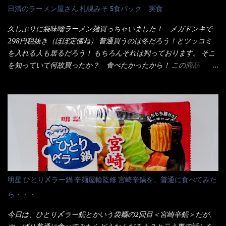
も経つと記憶の彼方に・・・いや歳だから記憶力が、どうのこう
日清のラーメン屋さん 札幌みそ 5食パック 実食
いも・ゼラチンを含む) 材料から見れば、緑のたぬきの方が蒲鉾が
のではない。 記憶に残るだけのインパクトに欠けている商品と
入っている！ あの半円形のヤツね！ それとカロチン色素・・・
云う事（当時） 開封すると・・・ 小袋なんてありゃしない！ カ
久しぶりに袋味噌ラーメン麺買っちゃいました！ メガドンキで
さば！？ さばって鯖か？？ サバ読んでないか？？ ■カロリー
ップヌードルは基本蓋開けて、熱湯を注ぐだけで出来る！それが
298円税抜き（ほぼ定価ね） 普通買うのは冬だろう！とツッコミ
比較 緑のたぬき ...
デビュー時からの最大のポイント。 だから粉末スープの具も全
を入れる人も居るだろう！ もちろんそれは判っております。 そこ
部カップの中でカオス状態。 これ特に縦型Bigカップだと、スー
を知っていて何故買ったか？ 食べたかったから！ この商品
プが沈殿するのよねぇ～ だから毎度、ホワイトカップを別に用
2019/6/3にリニューアル販売しているらしくてね！ 麺もスープ
意！ 3分待つのだゾ！ チェルシー！！ OK？ は～い こうな
も。北海道こだわりで全面改良らしい・・・そうと知ったら食べ
りました～ 熱湯によりカップ内に対流が起こり、表層が泡立っ
てみないといけないじゃん！（知るのが遅い） リニューアル前の
ている～ 隣に用意したのが、ホワイトカップ丼型です。 こちら
は食べた事あるのよ！でもここ数年は、カップ麺の方が話題性も
へ内容物を全て移すのと同時に、スープも満遍なく全体に行き渡
品揃えも上じゃん！ だって話題性の無いのを食べても・・・しょ
させる。 箸で麺から移動させ、具とスープは最後に移すとこうな
うが無いじゃん！ 日本で話題性が無いのに、外国の人には尚更ね
りました。 良い感じではないか！ やはり一部粉末スープが縦型
ぇ～ 袋麺と云えば【サッポロ一番】と云われる程だが、10年位前
カップの壁面に残っていたので、ぜーんぶ箸等で落としてホワイ
に革新的な袋麺が出た！ それは『マルちゃん正麺』と云われる商
トカップへ。 まずは麺を見ると、カップヌードルとしては太く平
品！！ 生麺感覚～と大御所俳優の役所広司を起用したCMで一躍
明星 ひとり〆ラー鍋 辛麺屋輪監修 宮崎辛鍋を、普通に食べてみた
打ちで縮れてます。 ■蒙古タンメン中本の麺 蒙古タンメンの方
有名になりTOPに・・・その後ライバルとして日清から【ラ王】
ら・・・
は、やはり太く平打ちですが麺の厚みがあるような・・・ 食感
がリリース！つまり今回の【日清のラーメン屋さん】は、袋麺と
は、どちらも柔らかいと感じは同じ。 湯に戻りやすい特性が強
しては廉価版のポジション・・・ 事実ラ王は、HPでは別扱い！
今日は、ひとり〆ラー鍋とかいう袋麺の2回目＜宮崎辛鍋＞だが、
いのね。 箸で持ち上げた状態は・・・ ■カップヌードル激辛味噌 ■
本品なんか出前一丁などと一緒くたの扱い。 袋麺はスープは粉末