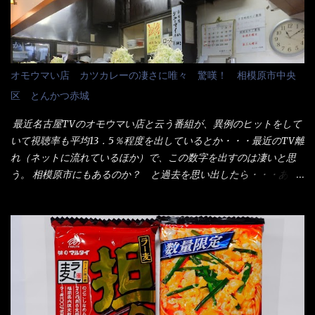
と湯が注がれていたら食べ進むうちに、麺が伸びてしまうだろ
パリ） まぁ～この慣習が残っているのは、官公庁や超大手企業戦
う。 これなら茹で上がった直後のままで、食べ進められるじゃな
士（昇進目的）などの世界でしょう。 要は、ゴマスリ・・・てな
いか！ 別皿で、葱と天かすを満タンに用意して、山葵も2つ。 そ
感じかな。 丸亀製麺と云えば、大阪誕生→全国区（北海道と沖縄
れに湯が無い利点として、汁が薄まらない！ これだよ、こ
は？）へ広がった、讃岐饂飩チェーン店大手といっても過言では
オモウマい店 カツカレーの凄さに唯々 驚嘆！ 相模原市中央
れ！！ 湯があると、うどんと共に汁の方へ湯までも入ってしま
無いでしょう。 各店舗で、毎日饂飩を打っているので饂飩好きの
区 とんかつ赤城
う。つまりラーメンの麺にスープが絡む現象ですな。 結局、伸び
方には店舗に寄って違う！と云う人も居るらしい・・ そんな大手
ずに汁も薄らむこともなく・・最後の方で＜だし汁＞を少し追加
讃岐饂飩チェーン店と関係があるのか？ 箱詰め乾麺！ このパッ
最近名古屋TVのオモウマい店と云う番組が、異例のヒットをして
しました。 腹イッパイだけど、得サイズは全てお腹の中へ収まっ
ケージからすれば、間違いなく贈答用目的でしょう。 そんな贈答
いて視聴率も平均13．5％程度を出しているとか・・・最近のTV離
たし満足達成度100％ 苦しいと云う事も無いな！ まだ鶏天1個位
用箱詰め饂飩・・・またもやメガドンキで発見し購入！ 中身は、
れ（ネットに流れているほか）で、この数字を出すのは凄いと思
は入りそうだね。 と云う事で、今回＜釜揚げうどんの湯無し＞を
この様な状態です。 乾麺の束が6束／一パックになっており、それ
う。 相模原市にもあるのか？ と過去を思い出したら・・・あっ
試したら、確...
が3袋入りです。 18束入りというわけですね！900ｇの容量とな
た！ とんかつ赤城！ 老齢の女性がメインで調理場を仕切、老齢
り、1束／50ｇです。 実売は、楽天で1980円・・・Amazonで
の男性が脇をサポートし最近は若い女性がオーダーや片付けを担
1280円と云った感じです。 で私は幾らで、メガドンキでゲットし
当している。 まずはこれを見て欲しい！ カウンターに置かれた＜
たかって？ それは非常に言いづらい・・・色々と各方面へ忖度し
お皿＞である。 直ぐに気づいたでしょう！ 何かキャベツが山じ
て、激安だったとだけ申し上げましょう。 早速1袋を大釜で茹で～
ゃないか！？ ハイ、山です。 これが標準なのです。 普通のとん
ハイ、約15分ほど茹で上げた状態です。 当家には、高齢者がいる
かつ屋のキャベツと比べたら、10人前ほどあるか？ 値段的には、
ので少し柔らかく・・・ 茹で上がった饂飩は、お店の饂飩に比べ
メイン（主流は1,000超）＋定食セット350円程と値段的には、そ
＜細い＞です。 どちらかと云えば、稲庭饂飩的な太さですね。 さ
れ程では安い訳でも無いが、客足が絶えない人気店である。 そん