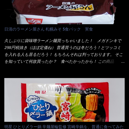
料(アミノ酸等)、炭酸カルシウム、カラメル色素、リン酸塩
レーもな！ 今回、カップヌードル激辛味噌はカップに敢えて辛
(Na)、増粘多糖類、レシチン、酸化防止剤(ビタミンE)、クチナシ
さレベルが記載されている。 それはレベル5！ 日清としては最上
色素、香料、ベニコウジ色素、ビタミンB2、ビタミンB1、香辛料
位の辛さと云っている訳だ。 昨年モデルも食べてはいるけど、1年
抽出物、(一部にえび・小麦・そば・卵・ さば ・大豆・豚肉・やま
も経つと記憶の彼方に・・・いや歳だから記憶力が、どうのこう
日清のラーメン屋さん 札幌みそ 5食パック 実食
いも・ゼラチンを含む) 材料から見れば、緑のたぬきの方が蒲鉾が
のではない。 記憶に残るだけのインパクトに欠けている商品と
入っている！ あの半円形のヤツね！ それとカロチン色素・・・
云う事（当時） 開封すると・・・ 小袋なんてありゃしない！ カ
久しぶりに袋味噌ラーメン麺買っちゃいました！ メガドンキで
さば！？ さばって鯖か？？ サバ読んでないか？？ ■カロリー
ップヌードルは基本蓋開けて、熱湯を注ぐだけで出来る！それが
298円税抜き（ほぼ定価ね） 普通買うのは冬だろう！とツッコミ
比較 緑のたぬき ...
デビュー時からの最大のポイント。 だから粉末スープの具も全
を入れる人も居るだろう！ もちろんそれは判っております。 そこ
部カップの中でカオス状態。 これ特に縦型Bigカップだと、スー
を知っていて何故買ったか？ 食べたかったから！ この商品
プが沈殿するのよねぇ～ だから毎度、ホワイトカップを別に用
2019/6/3にリニューアル販売しているらしくてね！ 麺もスープ
意！ 3分待つのだゾ！ チェルシー！！ OK？ は～い こうな
も。北海道こだわりで全面改良らしい・・・そうと知ったら食べ
りました～ 熱湯によりカップ内に対流が起こり、表層が泡立っ
てみないといけないじゃん！（知るのが遅い） リニューアル前の
ている～ 隣に用意したのが、ホワイトカップ丼型です。 こちら
は食べた事あるのよ！でもここ数年は、カップ麺の方が話題性も
へ内容物を全て移すのと同時に、スープも満遍なく全体に行き渡
品揃えも上じゃん！ だって話題性の無いのを食べても・・・しょ
させる。 箸で麺から移動させ、具とスープは最後に移すとこうな
うが無いじゃん！ 日本で話題性が無いのに、外国の人には尚更ね
りました。 良い感じではないか！ やはり一部粉末スープが縦型
ぇ～ 袋麺と云えば【サッポロ一番】と云われる程だが、10年位前
カップの壁面に残っていたので、ぜーんぶ箸等で落としてホワイ
に革新的な袋麺が出た！ それは『マルちゃん正麺』と云われる商
トカップへ。 まずは麺を見ると、カップヌードルとしては太く平
品！！ 生麺感覚～と大御所俳優の役所広司を起用したCMで一躍
明星 ひとり〆ラー鍋 辛麺屋輪監修 宮崎辛鍋を、普通に食べてみた