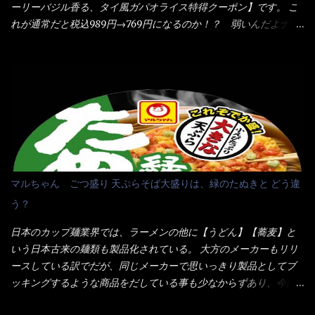
味しさとダイソーのカレースプーンの。すくい上げ力の良さを再
ーリーバジル香る、タイ風ガパオライス特得クーポン】です。 こ
だよ） それに細ストレート麺とモヤシが良いバランスで・・・
度認識できました。
れが通常だと税込989円→769円になるのか！？ 弱いんだよナァ
韮の緑と卵の黄色も相まって・・・映える...
～ それに使用期限は6/15迄となっていて・・・今日じゃん！！
そこで近くのお店へ・・・・ モーニング以外の通常メニューは、
10:30以降に提供されるので10:40頃に店内へ 私は基本的、どの店
に行っても同じメニュー同じ味のファミレスには行きません。 最
近は、ステーキガストに試しに行ったぐらいです。（肉が喰いた
くて） しかし最近のファミレスは合理化が進み、店員さんもフロ
ア担当は2人程度しか居ないんだよねぇ～ それに注文はタッチパ
ネル！！ 凄いよなぁ～ 20年位前は、フロア担当だけでも5人は
居たと思うけど・・・ 判らず店員さんを呼ぶピンポンを・・・ク
マルちゃん ごつ盛り 天ぷらそば大盛りは、緑のたぬきと どう違
ーポンなんだけどと伝えると、丁寧にタッチパネルで～と教えて
う？
くれたが、何故かタッチパネルがクーポンを受け付けない！！ 店
員さんも、アレー？といいながら私が受け付けますので・・・と
日本のカップ麺業界では、ラーメンの他に【うどん】【蕎麦】と
消えていった。 タッチパネルのやつ、安いのは嫌うんだな！？こ
いう日本古来の麺類も製品化されている。 大方のメーカーもリリ
のヤロー！ 待つ事暫し・・・10分は越えたと思うけど・・・出て
ースしている訳でだが、同じメーカーで思いっきり製品としてブ
来ました。 こちらが本日のサラメシ【ホーリーバジル香る、タイ
ッキングするような商品をだしている事も少なからずあり、今回
風ガパオライス】です。 私は、5年位前までは渋谷勤務だったので
はマルちゃんの【ごつ盛り天ぷらそば】を食べてみること
エスニックランチが多かったのよ！ 渋谷チャオタイなんて1人で良