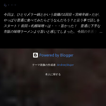
打ちで縮れてます。 ■蒙古タンメン中本の麺 蒙古タンメンの方
有名になりTOPに・・・その後ライバルとして日清から【ラ王】
ら・・・
は、やはり太く平打ちですが麺の厚みがあるような・・・ 食感
がリリース！つまり今回の【日清のラーメン屋さん】は、袋麺と
は、どちらも柔らかいと感じは同じ。 湯に戻りやすい特性が強
しては廉価版のポジション・・・ 事実ラ王は、HPでは別扱い！
今日は、ひとり〆ラー鍋とかいう袋麺の2回目＜宮崎辛鍋＞だが、
いのね。 箸で持ち上げた状態は・・・ ■カップヌードル激辛味噌 ■
本品なんか出前一丁などと一緒くたの扱い。 袋麺はスープは粉末
やっぱり普通に食べてみたらどうなんだろう？と云う事で話しを
蒙古タンメン中本カップ どちらも箸で持ち上げた感じは、重
スープが主流でしょう！？だから味は・・・イマイチ（小生感
スタート！ 前回＜札幌味噌＞は・・・旨かった！ 普通に下手な
い！ そう湯を吸って伸びたような麺と云っていいかもしれな
覚）と云うのが評価です。 正直現在のインスタント麺では、最先
市販の味噌ラーメンより旨いと感じてしまった。 今回の辛系ラー
い。 多分麺は、厚みとストレートか...
端の麺と味はカップ麺と云えるでしょう。 もち麺は、油揚げ麺な
メンは、宮崎辛麺！！ これはどうなんだろう？ メーカーHPを見
んて・・・フリーズドライですよ！ ラ王味噌はカロリー
ると・・・ 家庭での再現が難しい人気ラーメン店の味を楽しめる
332kcal！ ラーメン屋さん札幌みそは393kcal！！ 60kcalも違う
おひとり用鍋の素です。辛麺屋輪をイメージした唐辛子の辛みと
ヨ～ でも熊が＼買ってね！／と泣いているから・・・買いまし
旨みが染み出たスープに鍋によく合う麺が付いて〆まで楽しめま
Powered by Blogger
た。 それじゃ～食べましょうか！ トッピングは生憎とモヤシの
す。 宮崎を中心に全国に店を構える人気店。唐辛子の辛みと旨み
在庫が無いため・・・キャベツだ！鍋に湯を沸かしキャベツをボ
テーマ画像の作成者:
AndrzejStajer
が溶け出たスープと、麺にからむ粗い唐辛子がくせになる味わ
イル・・・柔らかくしないとね！ 早速袋を開封してみると・・・
い。 原材料名 めん（小麦粉（国内製造）、でん粉、食塩、植物油
私の記憶が確かなら・・・（料理お鉄人MC風に）以前の麺は白ぽ
本人に帰する
脂、大豆食物繊維）、スープ（食塩、豚･鶏エキス（小麦・大豆・
かったハズ！ それが黄色い・・・それに袋の記述から【小麦全粒
ゼラチンを含む）、香味調味料（卵・乳成分・小麦・えび・大
粉】を使用しているとか・・・ でも幾ら全粒粉を使用しても色は
豆・鶏肉・豚肉を含む）、豚脂、砂糖、しょうゆ（小麦・大豆を
黄色にならない！（色素で色つけね） キャベツもボイルし麺を茹
含む）、香辛料、たん白加水分解物（小麦・大豆を含む）、酵母
でて、チャーシューをオーブントースターで炙って盛り付け完成
エキス（小麦を含む）、しょうゆもろみ（小麦・大豆を含む）、
です。 VAIO風キャベツ味噌ラーメンです。 早速スープを...
ローストオニオン粉末、植物油脂）／調味料（アミノ酸等）、加