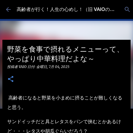
スキップしてメイン コンテンツに移動
高齢者が行く！人生の心めし！（旧 VAIOの食べ歩き）
野菜を食事で摂れるメニューって、
やっぱり中華料理だよな～
投稿者
VAIO
日付:
金曜日, 7月 04, 2025
高齢者になると野菜を小まめに摂ることが難しくなる
と思う。
サンドイッチだと具とレタスをパンで挟むとかあるけ
ど・・・レタスや胡瓜ぐらいだろう？