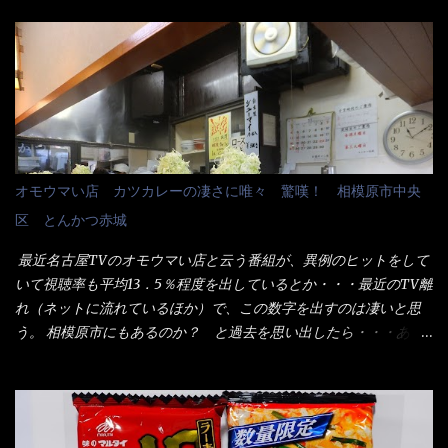
す。 しかし、この木桶デカイなぁ～ 試したいこと残りの1つが＜得
ん！ 日本には、お中元とお歳暮という古来からの風習がある。 お
＞サイズを食べられるか？である。 前回も、大しか食べていない
中元は、丁度お盆の夏場に日頃お世話になっている方への＜ご挨
からね、得がどれくらいの満腹度になるのか？ この得サイズの木
拶＞としての贈り物の習慣です。 今では、大分廃れてしまってい
桶は、銭湯で使う洗い桶サイズだなぁ～ この木桶サイズに、満々
るかと・・・小生もお中元やお歳暮など送った事は無い！（キッ
と湯が注がれていたら食べ進むうちに、麺が伸びてしまうだろ
パリ） まぁ～この慣習が残っているのは、官公庁や超大手企業戦
う。 これなら茹で上がった直後のままで、食べ進められるじゃな
士（昇進目的）などの世界でしょう。 要は、ゴマスリ・・・てな
いか！ 別皿で、葱と天かすを満タンに用意して、山葵も2つ。 そ
感じかな。 丸亀製麺と云えば、大阪誕生→全国区（北海道と沖縄
れに湯が無い利点として、汁が薄まらない！ これだよ、こ
は？）へ広がった、讃岐饂飩チェーン店大手といっても過言では
オモウマい店 カツカレーの凄さに唯々 驚嘆！ 相模原市中央
れ！！ 湯があると、うどんと共に汁の方へ湯までも入ってしま
無いでしょう。 各店舗で、毎日饂飩を打っているので饂飩好きの
区 とんかつ赤城
う。つまりラーメンの麺にスープが絡む現象ですな。 結局、伸び
方には店舗に寄って違う！と云う人も居るらしい・・ そんな大手
ずに汁も薄らむこともなく・・最後の方で＜だし汁＞を少し追加
讃岐饂飩チェーン店と関係があるのか？ 箱詰め乾麺！ このパッ
最近名古屋TVのオモウマい店と云う番組が、異例のヒットをして
しました。 腹イッパイだけど、得サイズは全てお腹の中へ収まっ
ケージからすれば、間違いなく贈答用目的でしょう。 そんな贈答
いて視聴率も平均13．5％程度を出しているとか・・・最近のTV離
たし満足達成度100％ 苦しいと云う事も無いな！ まだ鶏天1個位
用箱詰め饂飩・・・またもやメガドンキで発見し購入！ 中身は、
れ（ネットに流れているほか）で、この数字を出すのは凄いと思
は入りそうだね。 と云う事で、今回＜釜揚げうどんの湯無し＞を
この様な状態です。 乾麺の束が6束／一パックになっており、それ
う。 相模原市にもあるのか？ と過去を思い出したら・・・あっ
試したら、確...
が3袋入りです。 18束入りというわけですね！900ｇの容量とな
た！ とんかつ赤城！ 老齢の女性がメインで調理場を仕切、老齢
り、1束／50ｇです。 実売は、楽天で1980円・・・Amazonで
の男性が脇をサポートし最近は若い女性がオーダーや片付けを担
1280円と云った感じです。 で私は幾らで、メガドンキでゲットし
当している。 まずはこれを見て欲しい！ カウンターに置かれた＜
たかって？ それは非常に言いづらい・・・色々と各方面へ忖度し
お皿＞である。 直ぐに気づいたでしょう！ 何かキャベツが山じ
て、激安だったとだけ申し上げましょう。 早速1袋を大釜で茹で～