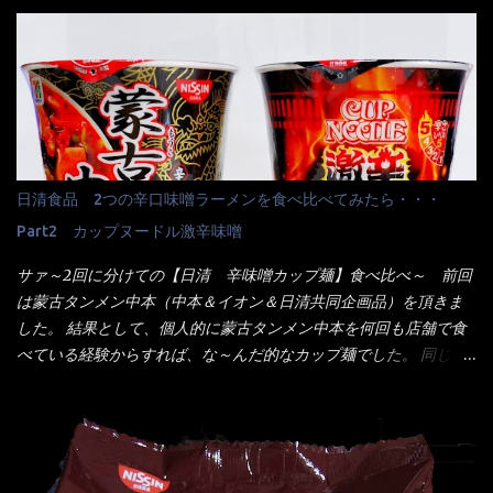
に・・・ ※東洋水産様 写真借用致しました。 マルちゃんとの
く行きましたねぇ～ だからタイ料理屋さんには、辛味剤・酢・ナ
【そば】と云えば【緑のたぬき】という商品が、ドーンッと構え
ンプラー・砂糖などの4点セット（私はスパイスガールズと呼んで
ている訳で何故に敢えて本商品をリリースするの？ 確かに販売価
いた）が料理に必ず付いてきたものです。 でも流石にファミレ
格は、緑のたぬきの実売は108円位で、ごつ盛り天ぷらそばは98円
スでは・・・それは無いね！残念だ～ 今回はすかいらーくグルー
でした。 殆ど変わらないじゃないか！？ そこで何が違うか・・・
プで、タイ料理をどの様に再現して提供しているか？を見るだけ
メーカーHPから情報を得てみた。 ■原材料 比較（相手に含まれ
だなぁ～ 因みにガパオ＝ホーリーバジルなのです。 肉は通常チ
て居ない物質を赤色） ☆緑のたぬき 油揚げめん(小麦粉(国内製
キンが多く豚や牛もあります。 肉は挽肉みたいなミンチではな
造)、そば粉、植物油脂、植物性たん白、食塩、とろろ芋、卵白)、
日清食品 2つの辛口味噌ラーメンを食べ比べてみたら・・・
く、粗挽きの肉になるんです。 それに現地バンコクでは、卵は固
かやく(小えびてんぷら、 かまぼこ )、添付調味料(砂糖、食塩、し
焼きが本来です。 今回はほぼ全熟の目玉焼きで、これは日本風
Part2 カップヌードル激辛味噌
ょうゆ、魚介エキス、たん白加水分解物、香辛料、ねぎ、香味油
なのです。 まず頂いて見ると・・・肉はチキンで味付けは、チャ
脂)／加工でん粉、調味料(アミノ酸等)、炭酸カルシウム、カラメ
サァ～2回に分けての【日清 辛味噌カップ麺】食べ比べ～ 前回
オタイなのと比べれば薄め？ やっぱり調味料の【スパイスガール
ル色素、リン酸塩(Na)、増粘多糖類、レシチン、酸化防止剤(ビタ
は蒙古タンメン中本（中本＆イオン＆日清共同企画品）を頂きま
ズ】が必要だナァ～ 笑 私は、ブリッキーヌの粉末をよく掛け辛
ミンE)、クチナシ色素、ベニコウジ色素、香料、ビタミンB2、ビ
した。 結果として、個人的に蒙古タンメン中本を何回も店舗で食
く...
タミンB1、香辛料抽出物、 カロチン色素 、(一部にえび・小麦・
べている経験からすれば、な～んだ的なカップ麺でした。 同じ日
そば・卵・乳成分・大豆・豚肉・やまいも・ゼラチンを含む) ★ご
清食品から、昨年に続き2021年も再発売されたカップヌードル激
つ盛り 天ぷらそば 油揚げめん(小麦粉(国内製造)、そば粉、植物
辛味噌と、どちらが旨辛なんだ！？ 比較して見よう～企画を思
油脂、植物性たん白、食塩、とろろ芋、卵白)、かやく(小えびてん
いつきました。 見た目は、炎のシルエットが辛さを醸し出してい
ぷら)、添付調味料(砂糖、食塩、しょうゆ、魚介エキス、たん白加
る・・・ でもパッケージに惑わされてはいけない！！ 私はペ
水分解物、ねぎ、香辛料、 植物油 、香味油脂)／加工でん粉、調味
ヤングの【獄激辛焼きそば】を完食した漢だ。 その後の獄激辛カ