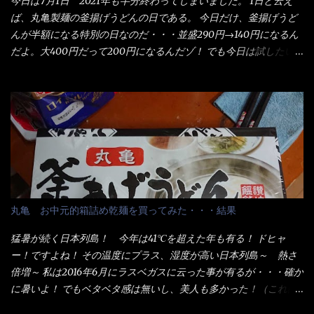
今日は7月1日 2021年も半分終わってしまいました。 1日と云え
ば、丸亀製麺の釜揚げうどんの日である。 今日だけ、釜揚げうど
んが半額になる特別の日なのだ・・・並盛290円→140円になるん
だよ。大400円だって200円になるんだゾ！ でも今日は試したい
ことが2つある！ 1つめは釜揚げうどんの湯が無い注文が通る
か？ 釜揚げうどんは、木の桶に茹で湯と共に＜うどん＞が泳い
でる～ でもコレって食べきるまで湯に浸かっているわけで、最
初と最後では麺の固さというかコシが違う！ だったら湯なんか要
らないじゃん！ 茹で上げ直後の麺だけいいよ！となるでしょ
う。 事前にググって調べたら、やっぱり＜湯無し＞注文は、裏注
文方法としてあるらしい。 それと店員によっては、理解出来ない
者も居るらしい云う事。 そこでランチ混雑前に、行くのが店への
配慮でもある。 11:20 店内に入り・・・『釜揚げうどん得を湯ナ
丸亀 お中元的箱詰め乾麺を買ってみた・・・結果
シで！』と注文したら、近場にいたオッサン店員はキョトンとし
た顔『湯なし？』（これだ全く理解していないな） すると茹で方
猛暑が続く日本列島！ 今年は41℃を超えた年も有る！ ドヒャ
の若い女性店員が『いい！いい！！』とオッサンを向こうへやっ
ー！ですよね！ その温度にプラス、湿度が高い日本列島～ 熱さ
た。 でサッサと、木桶を用意してうどんだけ入れて出して来まし
倍増～ 私は2016年6月にラスベガスに云った事が有るが・・・確か
た。 な～るほど、この事か・・・ で今日の2021年後半1回目のサ
に暑いよ！ でもベタベタ感は無いし、美人も多かった！（これは
ラメシです。 見事に木桶には湯が入っていない、UDONだけで
関係無いね） 処で今日は何だ！？これです。 丸亀 釜あげうど