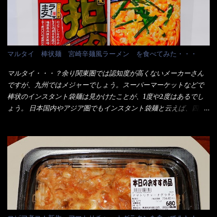
ゃないか！？ ハイ、山です。 これが標準なのです。 普通のとん
ハイ、約15分ほど茹で上げた状態です。 当家には、高齢者がいる
かつ屋のキャベツと比べたら、10人前ほどあるか？ 値段的には、
ので少し柔らかく・・・ 茹で上がった饂飩は、お店の饂飩に比べ
メイン（主流は1,000超）＋定食セット350円程と値段的には、そ
＜細い＞です。 どちらかと云えば、稲庭饂飩的な太さですね。 さ
れ程では安い訳でも無いが、客足が絶えない人気店である。 そん
てこれを、どの様に食べるか？ 長葱無かったので、玉葱を刻んで
なメニューのなかで、リーズナブルで頂ける＜映え＞るメニュー
マルタイ 棒状麺 宮崎辛麺風ラーメン を食べてみた・・・
八王子ラーメン風月見つけうどん！ 冷やし釜あげうどん～です。
が＜カツカレー＞だ！ これです。 当時1,000円税込だった
ラーメン丼に、冷水を軽く張って饂飩を盛り付け、お椀に昆布出
が・・・今も変わらないと思うけど・・・ これが出てくると、カ
マルタイ・・・？余り関東圏では認知度が高くないメーカーさん
汁つゆと長葱に山葵です。 これでツルツル～と頂きました。 良い
ウンター中からOH～と声が飛ぶ！ 写真は、キャベツ少なめでお願
ですが、九州ではメジャーでしょう。スーパーマーケットなどで
じゃないか～...
いしています。 皿のサイズは、直径30cmほどあります。 そこに
棒状のインスタント袋麺は見かけたことが、1度や2度はあるでし
ドカ盛のキャベツと御飯にカレーがかかっています。 カレーは辛
ょう。 日本国内やアジア圏でもインスタント袋麺と云えば、四角
く無く、食べやすいタイプです。 それじゃ～カツは、ハムカツ程
い形状になった乾麺が普通でしょう。マルタイでは＜棒状＞なの
度の薄さだろう？と思われるかもしれないが・・・違う！ チャー
です。 素麺や日本蕎麦などの乾麺と一緒ですね！ そんなマルタ
ンとした厚さのあるトンカツです。 それも揚げたての熱々です。
イ棒状ラーメンを、OKストアで見かけ思わず手に取って買い物篭
これを難なく完食出来なければ、漢では無い！と云っても過言で
へ 坦々まぜそばと＜数量限定＞宮崎辛麺風ラーメン オーッといき
はないだろう。 この他も、兎に角ボリューム満点で＜薄カツ＞と
なり私の胃袋をグサッと・・・・ 棒状インスタントラーメンの
呼ばれるメニューは、トンカツが2枚重ねて出てくるだ！ 1枚が薄
デビューが決まりました。 か・ら・め・ん・辛麺！ 宮崎辛麺は
いから、2枚乗せにしたらしいけど・・・
チャルメラや日清からも出されている、辛口のラーメンじゃ
ん！！ 酸っぱくしたら、酸辣湯麺？なんてね。 よし今日のサラ
メシは、宮崎辛麺にしよう！ それではまず袋を開けると・・・ な