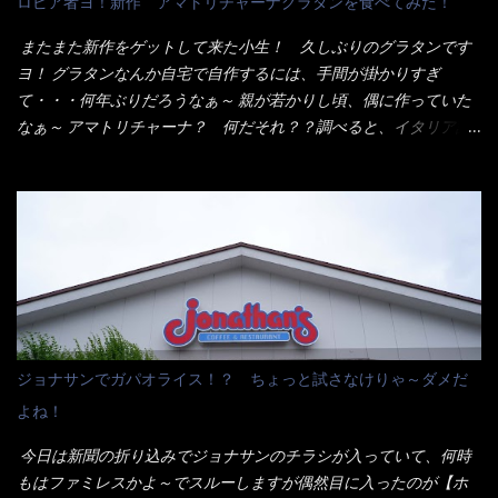
ロピア者ヨ！新作 アマトリチャーナグラタンを食べてみた！
んだか紙に巻かれた棒状の麺が二束、調味油と粉末スープ！ やは
り見慣れない姿・・・何だかチョッと高級感的な・・・だって透
またまた新作をゲットして来た小生！ 久しぶりのグラタンです
明なトレイに並んだ棒状麺なんて見慣れないからねぇ～（コスト
ヨ！ グラタンなんか自宅で自作するには、手間が掛かりすぎ
がかかる） 袋の裏側を見ると、韮とか卵の用意を勧めている。
て・・・何年ぶりだろうなぁ～ 親が若かりし頃、偶に作っていた
それなばらと冷蔵庫にあった、黒豆モヤシ・韮・生卵を用意しま
なぁ～ アマトリチャーナ？ 何だそれ？？調べると、イタリア語
した。 まず鍋1で湯を沸かし、麺を茹でる！ 小鍋で別に湯を沸か
らしくパスタソースだって～ トマトソースらしいですよ！ 何処
し卵を溶きながら投入～ 次にモヤシを入れて、粉末スープを投
からの情報？ ウィキペディアから・・・そうだろうな～笑 電子
入！！ それと韮の根本の固い部分もね！ 麺が茹で上がったら、
レンジで弱めのワット（小生は500Wで3分程度）温めてテーブル
丼へ入れてから小鍋のスープを丼の中へ 最後に小鍋の具を上にか
へ これ店舗の調理場で、製造しているけど考えるに大き目のオー
け、韮の葉の部分をドサッと乗せて調味油を入れて完成です。 ど
ブン皿で焼いて、大凡の目安で小分けにしているようで、パック
うでしょう？ 見た目 Goodデザイン賞じゃない！？ 笑 マルタ
をよーく見たら表面のチーズの乗り具合に結構な差が出てい
イのHPを見ると・・・（引用） めんは、ノンフライ・ノンスチー
た・・・チーズに焦げ目が付いているのを、しっかり確認し買う
ム製法で仕上げた、生めんに近い風味のストレートめんです。 豚
ことをオススメします。（取り分け量にも若干有り差がでてるだ
の旨味に数種類の唐辛子、ニンニクを加えた辛さとコクが凝縮さ
ろう） 早速タバスコを振りかけて食べてみると・・・結構美味し
ジョナサンでガパオライス！？ ちょっと試さなけりゃ～ダメだ
れた醤油ベースのスープです。 調味油に赤ラー油とごま油を使用
いよ！ 久しぶりだな～ホワイトソースとマカロニの絡まった食
よね！
することに風味と辛さを引き立たせています。 調味油をスープ
感・・・懐かしい～ 今回ダイソーのカレー用のスプーンを使って
全体に馴染ませるために、箸で麺と具を持ち上げて・・・ ええや
みたら、これが凄くうまくすくえるんだよねぇ～（このスプーン
今日は新聞の折り込みでジョナサンのチラシが入っていて、何時
ないかぁ～ モヤシが黒豆モヤシだから細身で熱を加えてもへた
当たりだね） 今回新作のグラタンを頂きましたが、まずまずの美
もはファミレスかよ～でスルーしますが偶然目に入ったのが【ホ
りづらい！（緑豆モヤシだと太くて熱加えるとダラーっとなるん