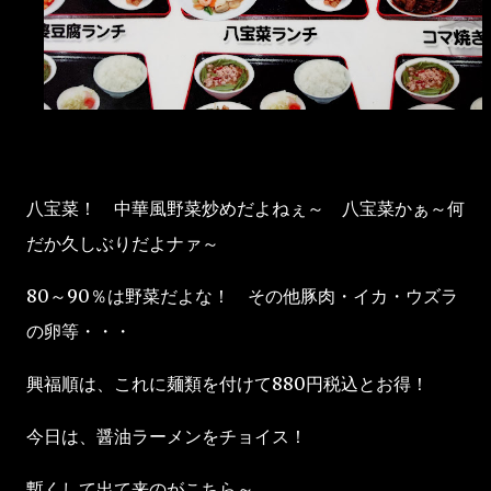
八宝菜！ 中華風野菜炒めだよねぇ～ 八宝菜かぁ～何
だか久しぶりだよナァ～
80～90％は野菜だよな！ その他豚肉・イカ・ウズラ
の卵等・・・
興福順は、これに麺類を付けて880円税込とお得！
今日は、醤油ラーメンをチョイス！
暫くして出て来のがこちら～