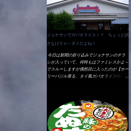
なんて見慣れないからねぇ～（コストがかか
ペディアから・・・そうだろうな～笑 電子
る） 袋の裏側を見ると、韮とか卵の用意を
レンジで弱めのワット（小生は500Wで3分
勧めている。 それなばらと冷蔵庫にあっ
程度）温めてテーブルへ これ店舗の調理場
た、黒豆モヤシ・韮・生卵を用意しました。
で、製造しているけど考えるに大き目のオー
まず鍋1で湯を沸かし、麺を茹でる！ 小鍋
ブン皿で焼いて、大凡の目安で小分けにして
ジョナサンでガパオライス！？ ちょっと試
で別に湯を沸かし卵を溶きながら投入～ 次
いるようで、パックをよーく見たら表面のチ
にモヤシを入れて、粉末スープを投入！！
さなけりゃ～ダメだよね！
ーズの乗り具合に結構な差が出ていた・・・
それと韮の根本の固い部分もね！ 麺が茹で
チーズに焦げ目が付いているのを、しっかり
今日は新聞の折り込みでジョナサンのチラ
上がったら、丼へ入れてから小鍋のスープを
確認し買うことをオススメします。（取り分
シが入っていて、何時もはファミレスかよ～
丼の中へ 最後に小鍋の具を上にかけ、韮の
け量にも若干有り差がでてるだろう） 早速
でスルーしますが偶然目に入ったのが【ホー
葉の部分をドサッと乗せて調味油を入れて完
タバスコを振りかけて食べてみると・・・結
リーバジル香る、タイ風ガパオライス特得ク
成です。 どうでしょう？ 見た目 Goodデ
構美味しいよ！ 久しぶりだな～ホワイトソ
ーポン】です。 これが通常だと税込989円
ザイン賞じゃない！？ 笑 マルタイのHPを
ースとマカロニの絡まった食感・・・懐かし
→769円になるのか！？ 弱いんだよナァ
見ると・・・（引用） めんは、ノンフラ
い～ 今回ダイソーのカレー用のスプーンを
～ それに使用期限は6/15迄となってい
イ・ノンスチーム製法で仕上げた、生めんに
使ってみたら、これが凄くうまくすくえるん
て・・・今日じゃん！！ そこで近くのお店
近い風味のストレートめんです。 豚の旨味
だよねぇ～（このスプーン当たりだね） 今
へ・・・・ モーニング以外の通常メニュー
に数種類の唐辛子、ニンニクを加えた辛さと
回新作のグラタンを頂きましたが、まずまず
は、10:30以降に提供されるので10:40頃に店
コクが凝縮された醤油ベースのスープです。
の美味しさとダイソーのカレースプーンの。
内へ 私は基本的、どの店に行っても同じメ
調味油に赤ラー油とごま油を使用することに
すくい上げ力の良さを再度認識できました。