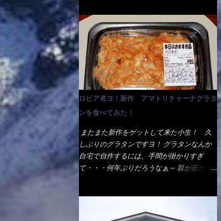
ょう。 早速1袋を大釜で茹で～ ハイ、約15分
だ！ これです。 当時1,000円税込だった
でもインスタント袋麺と云えば、四角い形状
ほど茹で上げた状態です。 当家には、高齢
が・・・今も変わらないと思うけど・・・
になった乾麺が普通でしょう。マルタイでは
者がいるので少し柔らかく・・・ 茹で上が
これが出てくると、カウンター中からOH～
＜棒状＞なのです。 素麺や日本蕎麦などの
った饂飩は、お店の饂飩に比べ＜細い＞で
と声が飛ぶ！ 写真は、キャベツ少なめでお
乾麺と一緒ですね！ そんなマルタイ棒状ラ
す。 どちらかと云えば、稲庭饂飩的な太さ
願いしています。 皿のサイズは、直径30cm
ーメンを、OKストアで見かけ思わず手に取
ですね。 さてこれを、どの様に食べるか？
ほどあります。 そこにドカ盛のキャベツと
って買い物篭へ 坦々まぜそばと＜数量限定
長葱無かったので、玉葱を刻んで八王子ラー
御飯にカレーがかかっています。 カレーは
＞宮崎辛麺風ラーメン オーッといきなり私
メン風月見つけうどん！ 冷やし釜あげうど
辛く無く、食べやすいタイプです。 それじ
の胃袋をグサッと・・・・ 棒状インスタン
ん～です。 ラーメン丼に、冷水を軽く張っ
ロピア者ヨ！新作 アマトリチャーナグラタ
ゃ～カツは、ハムカツ程度の薄さだろう？と
トラーメンのデビューが決まりました。
て饂飩を盛り付け、お椀に昆布出汁つゆと長
思われるかもしれないが・・・違う！ チャ
ンを食べてみた！
か・ら・め・ん・辛麺！ 宮崎辛麺はチャル
葱に山葵です。 これでツルツル～と頂きま
ーンとした厚さのあるトンカツです。 それ
メラや日清からも出されている、辛口のラー
した。 良いじゃないか～...
またまた新作をゲットして来た小生！ 久
も揚げたての熱々です。 これを難なく完食
メンじゃん！！ 酸っぱくしたら、酸辣湯
しぶりのグラタンですヨ！ グラタンなんか
出来なければ、漢では無い！と云っても過言
麺？なんてね。 よし今日のサラメシは、宮
自宅で自作するには、手間が掛かりすぎ
ではないだろう。 この他も、兎に角ボリュ
崎辛麺にしよう！ それではまず袋を開ける
て・・・何年ぶりだろうなぁ～ 親が若かり
ーム満点で＜薄カツ＞と呼ばれるメニュー
と・・・ なんだか紙に巻かれた棒状の麺が
し頃、偶に作っていたなぁ～ アマトリチャ
は、トンカツが2枚重ねて出てくるだ！ 1枚
二束、調味油と粉末スープ！ やはり見慣れ
ーナ？ 何だそれ？？調べると、イタリア語
が薄いから、2枚乗せにしたらしいけ
ない姿・・・何だかチョッと高級感的
らしくパスタソースだって～ トマトソース
ど・・・
な・・・だって透明なトレイに並んだ棒状麺
らしいですよ！ 何処からの情報？ ウィキ