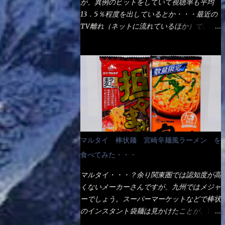
が、異例のヒットをしていて視聴率も平均
の満腹度になるのか？ この得サイズの木桶
ば、大阪誕生→全国区（北海道と沖縄は？）
13．5％程度を出しているとか・・・最近の
は、銭湯で使う洗い桶サイズだなぁ～ この
へ広がった、讃岐饂飩チェーン店大手といっ
TV離れ（ネットに流れているほか）で、こ
木桶サイズに、満々と湯が注がれていたら食
ても過言では無いでしょう。 各店舗で、毎
の数字を出すのは凄いと思う。 相模原市に
べ進むうちに、麺が伸びてしまうだろう。
日饂飩を打っているので饂飩好きの方には店
もあるのか？ と過去を思い出したら・・・
これなら茹で上がった直後のままで、食べ進
舗に寄って違う！と云う人も居るらしい・・
あった！ とんかつ赤城！ 老齢の女性がメ
められるじゃないか！ 別皿で、葱と天かす
そんな大手讃岐饂飩チェーン店と関係がある
インで調理場を仕切、老齢の男性が脇をサポ
を満タンに用意して、山葵も2つ。 それに湯
のか？ 箱詰め乾麺！ このパッケージから
ートし最近は若い女性がオーダーや片付けを
が無い利点として、汁が薄まらない！ これ
すれば、間違いなく贈答用目的でしょう。
担当している。 まずはこれを見て欲しい！
だよ、これ！！ 湯があると、うどんと共に
そんな贈答用箱詰め饂飩・・・またもやメガ
カウンターに置かれた＜お皿＞である。 直
汁の方へ湯までも入ってしまう。つまりラー
ドンキで発見し購入！ 中身は、この様な状
ぐに気づいたでしょう！ 何かキャベツが山
メンの麺にスープが絡む現象ですな。 結
態です。 乾麺の束が6束／一パックになって
じゃないか！？ ハイ、山です。 これが標
局、伸びずに汁も薄らむこともなく・・最後
マルタイ 棒状麺 宮崎辛麺風ラーメン を
おり、それが3袋入りです。 18束入りという
準なのです。 普通のとんかつ屋のキャベツ
の方で＜だし汁＞を少し追加しました。 腹
わけですね！900ｇの容量となり、1束／50
食べてみた・・・
と比べたら、10人前ほどあるか？ 値段的に
イッパイだけど、得サイズは全てお腹の中へ
ｇです。 実売は、楽天で1980円・・・
は、メイン（主流は1,000超）＋定食セット
収まったし満足達成度100％ 苦しいと云う事
マルタイ・・・？余り関東圏では認知度が高
Amazonで1280円と云った感じです。 で私
350円程と値段的には、それ程では安い訳で
も無いな！ まだ鶏天1個位は入りそうだ
くないメーカーさんですが、九州ではメジャ
は幾らで、メガドンキでゲットしたかって？
も無いが、客足が絶えない人気店である。
ね。 と云う事で、今回＜釜揚げうどんの湯
ーでしょう。スーパーマーケットなどで棒状
それは非常に言いづらい・・・色々と各方面
そんなメニューのなかで、リーズナブルで頂
無し＞を試したら、確...
のインスタント袋麺は見かけたことが、1度
へ忖度して、激安だったとだけ申し上げまし
ける＜映え＞るメニューが＜カツカレー＞
や2度はあるでしょう。 日本国内やアジア圏