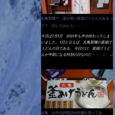
丸亀製麺で、湯が無い釜揚げうどんがあるっ
て？ 試してみたら・・・
今日は7月1日 2021年も半分終わってしま
いました。 1日と云えば、丸亀製麺の釜揚げ
うどんの日である。 今日だけ、釜揚げうど
んが半額になる特別の日なのだ・・・並盛
290円→140円になるんだよ。大400円だっ
て200円になるんだゾ！ でも今日は試した
いことが2つある！ 1つめは釜揚げうどんの
湯が無い注文が通るか？ 釜揚げうどんは、
木の桶に茹で湯と共に＜うどん＞が泳いでる
～ でもコレって食べきるまで湯に浸かって
いるわけで、最初と最後では麺の固さという
かコシが違う！ だったら湯なんか要らない
じゃん！ 茹で上げ直後の麺だけいいよ！と
丸亀 お中元的箱詰め乾麺を買ってみ