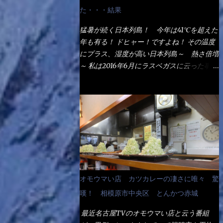
なるでしょう。 事前にググって調べたら、
た・・・結果
やっぱり＜湯無し＞注文は、裏注文方法とし
てあるらしい。 それと店員によっては、理
猛暑が続く日本列島！ 今年は41℃を超えた
解出来ない者も居るらしい云う事。 そこで
年も有る！ ドヒャー！ですよね！ その温度
ランチ混雑前に、行くのが店への配慮でもあ
にプラス、湿度が高い日本列島～ 熱さ倍増
る。 11:20 店内に入り・・・『釜揚げうど
～ 私は2016年6月にラスベガスに云った事が
ん得を湯ナシで！』と注文したら、近場にい
有るが・・・確かに暑いよ！ でもベタベタ
たオッサン店員はキョトンとした顔『湯な
感は無いし、美人も多かった！（これは関係
し？』（これだ全く理解していないな） す
無いね） 処で今日は何だ！？これです。 丸
ると茹で方の若い女性店員が『いい！い
亀 釜あげうどん！ 日本には、お中元とお
い！！』とオッサンを向こうへやった。 で
歳暮という古来からの風習がある。 お中元
サッサと、木桶を用意してうどんだけ入れて
は、丁度お盆の夏場に日頃お世話になってい
出して来ました。 な～るほど、この事
る方への＜ご挨拶＞としての贈り物の習慣で
か・・・ で今日の2021年後半1回目のサラメ
す。 今では、大分廃れてしまっているか
シです。 見事に木桶には湯が入っていな
と・・・小生もお中元やお歳暮など送った事
オモウマい店 カツカレーの凄さに唯々 驚
い、UDONだけです。 しかし、この木桶デ
は無い！（キッパリ） まぁ～この慣習が残
カイなぁ～ 試したいこと残りの1つが＜得＞
嘆！ 相模原市中央区 とんかつ赤城
っているのは、官公庁や超大手企業戦士（昇
サイズを食べられるか？である。 前回も、
進目的）などの世界でしょう。 要は、ゴマ
最近名古屋TVのオモウマい店と云う番組
大しか食べていないからね、得がどれくらい
スリ・・・てな感じかな。 丸亀製麺と云え