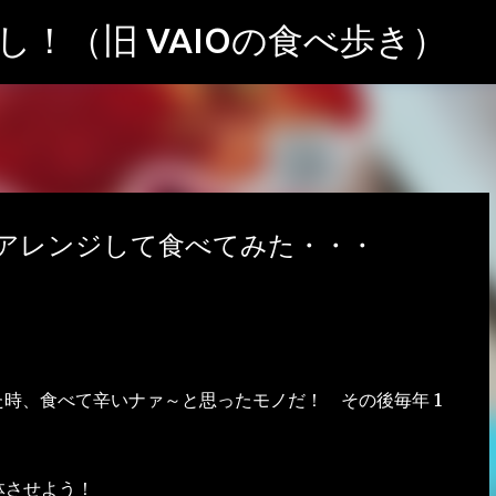
スキップしてメイン コンテンツに移動
！（旧 VAIOの食べ歩き）
アレンジして食べてみた・・・
時、食べて辛いナァ～と思ったモノだ！ その後毎年 1
体させよう！