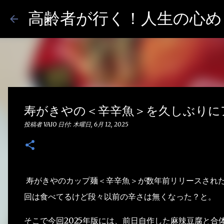
高齢者が行く！人生の心めし
寿がきやの＜辛辛魚＞を久しぶりに
投稿者
VAIO
日付:
木曜日, 6月 12, 2025
寿がきやのカップ麺＜辛辛魚＞が数年前リリースされた
回は食べてるけど段々以前の辛さは無くなった？と。
そこで今回2025年版には、前日自作した麻辣豆腐と合