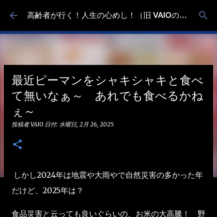
スキップしてメイン コンテンツに移動
高齢者が行く！人生の心めし！（旧 VAIOの食べ歩き）
最近ピーマンをシャキシャキと食べ
て無いなぁ～ あれでも食べるかね
ぇ～
投稿者
VAIO
日付:
水曜日, 2月 26, 2025
しかし2024年は地震や大雨やで自然災害の多かった年
だけど、2025年は？
食品災害と云っても良いぐらいの、お米の大高騰！ 野