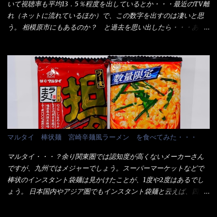
いて視聴率も平均13．5％程度を出しているとか・・・最近のTV離
たし満足達成度100％ 苦しいと云う事も無いな！ まだ鶏天1個位
用箱詰め饂飩・・・またもやメガドンキで発見し購入！ 中身は、
れ（ネットに流れているほか）で、この数字を出すのは凄いと思
は入りそうだね。 と云う事で、今回＜釜揚げうどんの湯無し＞を
この様な状態です。 乾麺の束が6束／一パックになっており、それ
う。 相模原市にもあるのか？ と過去を思い出したら・・・あっ
試したら、確...
が3袋入りです。 18束入りというわけですね！900ｇの容量とな
た！ とんかつ赤城！ 老齢の女性がメインで調理場を仕切、老齢
り、1束／50ｇです。 実売は、楽天で1980円・・・Amazonで
の男性が脇をサポートし最近は若い女性がオーダーや片付けを担
1280円と云った感じです。 で私は幾らで、メガドンキでゲットし
当している。 まずはこれを見て欲しい！ カウンターに置かれた＜
たかって？ それは非常に言いづらい・・・色々と各方面へ忖度し
お皿＞である。 直ぐに気づいたでしょう！ 何かキャベツが山じ
て、激安だったとだけ申し上げましょう。 早速1袋を大釜で茹で～
ゃないか！？ ハイ、山です。 これが標準なのです。 普通のとん
ハイ、約15分ほど茹で上げた状態です。 当家には、高齢者がいる
かつ屋のキャベツと比べたら、10人前ほどあるか？ 値段的には、
ので少し柔らかく・・・ 茹で上がった饂飩は、お店の饂飩に比べ
メイン（主流は1,000超）＋定食セット350円程と値段的には、そ
＜細い＞です。 どちらかと云えば、稲庭饂飩的な太さですね。 さ
れ程では安い訳でも無いが、客足が絶えない人気店である。 そん
てこれを、どの様に食べるか？ 長葱無かったので、玉葱を刻んで
なメニューのなかで、リーズナブルで頂ける＜映え＞るメニュー
マルタイ 棒状麺 宮崎辛麺風ラーメン を食べてみた・・・
八王子ラーメン風月見つけうどん！ 冷やし釜あげうどん～です。
が＜カツカレー＞だ！ これです。 当時1,000円税込だった
ラーメン丼に、冷水を軽く張って饂飩を盛り付け、お椀に昆布出
が・・・今も変わらないと思うけど・・・ これが出てくると、カ
マルタイ・・・？余り関東圏では認知度が高くないメーカーさん
汁つゆと長葱に山葵です。 これでツルツル～と頂きました。 良い
ウンター中からOH～と声が飛ぶ！ 写真は、キャベツ少なめでお願
ですが、九州ではメジャーでしょう。スーパーマーケットなどで
じゃないか～...
いしています。 皿のサイズは、直径30cmほどあります。 そこに
棒状のインスタント袋麺は見かけたことが、1度や2度はあるでし
ドカ盛のキャベツと御飯にカレーがかかっています。 カレーは辛
ょう。 日本国内やアジア圏でもインスタント袋麺と云えば、四角
く無く、食べやすいタイプです。 それじゃ～カツは、ハムカツ程
い形状になった乾麺が普通でしょう。マルタイでは＜棒状＞なの
度の薄さだろう？と思われるかもしれないが・・・違う！ チャー
です。 素麺や日本蕎麦などの乾麺と一緒ですね！ そんなマルタ