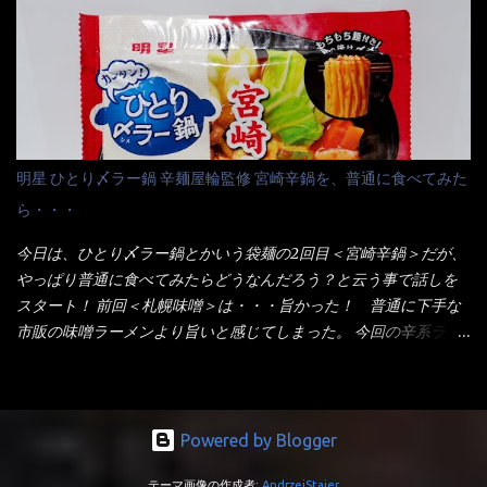
りました～ 熱湯によりカップ内に対流が起こり、表層が泡立っ
てみないといけないじゃん！（知るのが遅い） リニューアル前の
ている～ 隣に用意したのが、ホワイトカップ丼型です。 こちら
は食べた事あるのよ！でもここ数年は、カップ麺の方が話題性も
へ内容物を全て移すのと同時に、スープも満遍なく全体に行き渡
品揃えも上じゃん！ だって話題性の無いのを食べても・・・しょ
させる。 箸で麺から移動させ、具とスープは最後に移すとこうな
うが無いじゃん！ 日本で話題性が無いのに、外国の人には尚更ね
りました。 良い感じではないか！ やはり一部粉末スープが縦型
ぇ～ 袋麺と云えば【サッポロ一番】と云われる程だが、10年位前
カップの壁面に残っていたので、ぜーんぶ箸等で落としてホワイ
に革新的な袋麺が出た！ それは『マルちゃん正麺』と云われる商
トカップへ。 まずは麺を見ると、カップヌードルとしては太く平
品！！ 生麺感覚～と大御所俳優の役所広司を起用したCMで一躍
明星 ひとり〆ラー鍋 辛麺屋輪監修 宮崎辛鍋を、普通に食べてみた
打ちで縮れてます。 ■蒙古タンメン中本の麺 蒙古タンメンの方
有名になりTOPに・・・その後ライバルとして日清から【ラ王】
ら・・・
は、やはり太く平打ちですが麺の厚みがあるような・・・ 食感
がリリース！つまり今回の【日清のラーメン屋さん】は、袋麺と
は、どちらも柔らかいと感じは同じ。 湯に戻りやすい特性が強
しては廉価版のポジション・・・ 事実ラ王は、HPでは別扱い！
今日は、ひとり〆ラー鍋とかいう袋麺の2回目＜宮崎辛鍋＞だが、
いのね。 箸で持ち上げた状態は・・・ ■カップヌードル激辛味噌 ■
本品なんか出前一丁などと一緒くたの扱い。 袋麺はスープは粉末
やっぱり普通に食べてみたらどうなんだろう？と云う事で話しを
蒙古タンメン中本カップ どちらも箸で持ち上げた感じは、重
スープが主流でしょう！？だから味は・・・イマイチ（小生感
スタート！ 前回＜札幌味噌＞は・・・旨かった！ 普通に下手な
い！ そう湯を吸って伸びたような麺と云っていいかもしれな
覚）と云うのが評価です。 正直現在のインスタント麺では、最先
市販の味噌ラーメンより旨いと感じてしまった。 今回の辛系ラー
い。 多分麺は、厚みとストレートか...
端の麺と味はカップ麺と云えるでしょう。 もち麺は、油揚げ麺な
メンは、宮崎辛麺！！ これはどうなんだろう？ メーカーHPを見
んて・・・フリーズドライですよ！ ラ王味噌はカロリー
ると・・・ 家庭での再現が難しい人気ラーメン店の味を楽しめる
332kcal！ ラーメン屋さん札幌みそは393kcal！！ 60kcalも違う
おひとり用鍋の素です。辛麺屋輪をイメージした唐辛子の辛みと
ヨ～ でも熊が＼買ってね！／と泣いているから・・・買いまし
旨みが染み出たスープに鍋によく合う麺が付いて〆まで楽しめま
Powered by Blogger
た。 それじゃ～食べましょうか！ トッピングは生憎とモヤシの
す。 宮崎を中心に全国に店を構える人気店。唐辛子の辛みと旨み
在庫が無いため・・・キャベツだ！鍋に湯を沸かしキャベツをボ
テーマ画像の作成者:
AndrzejStajer