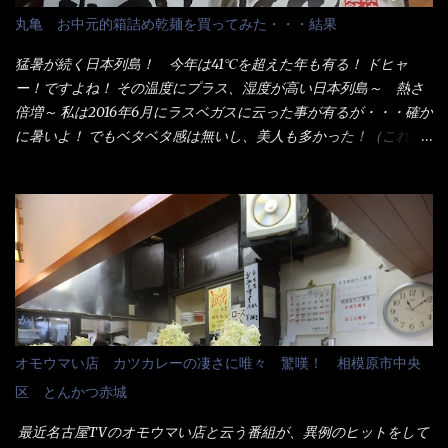
配慮でもある。 11:20 店内に入り・・・『釜揚げうどん得を湯ナ
丸亀 お中元的箱詰め乾麺を買ってみた・・・結果
シで！』と注文したら、近場にいたオッサン店員はキョトンとし
た顔『湯なし？』（これだ全く理解していないな） すると茹で方
猛暑が続く日本列島！ 今年は41℃を超えた年も有る！ ドヒャ
の若い女性店員が『いい！いい！！』とオッサンを向こうへやっ
ー！ですよね！ その温度にプラス、湿度が高い日本列島～ 熱さ
た。 でサッサと、木桶を用意してうどんだけ入れて出して来まし
倍増～ 私は2016年6月にラスベガスに云った事が有るが・・・確か
た。 な～るほど、この事か・・・ で今日の2021年後半1回目のサ
に暑いよ！ でもベタベタ感は無いし、美人も多かった！（これは
ラメシです。 見事に木桶には湯が入っていない、UDONだけで
関係無いね） 処で今日は何だ！？これです。 丸亀 釜あげうど
す。 しかし、この木桶デカイなぁ～ 試したいこと残りの1つが＜得
ん！ 日本には、お中元とお歳暮という古来からの風習がある。 お
＞サイズを食べられるか？である。 前回も、大しか食べていない
中元は、丁度お盆の夏場に日頃お世話になっている方への＜ご挨
からね、得がどれくらいの満腹度になるのか？ この得サイズの木
拶＞としての贈り物の習慣です。 今では、大分廃れてしまってい
桶は、銭湯で使う洗い桶サイズだなぁ～ この木桶サイズに、満々
るかと・・・小生もお中元やお歳暮など送った事は無い！（キッ
と湯が注がれていたら食べ進むうちに、麺が伸びてしまうだろ
パリ） まぁ～この慣習が残っているのは、官公庁や超大手企業戦
う。 これなら茹で上がった直後のままで、食べ進められるじゃな
士（昇進目的）などの世界でしょう。 要は、ゴマスリ・・・てな
いか！ 別皿で、葱と天かすを満タンに用意して、山葵も2つ。 そ
感じかな。 丸亀製麺と云えば、大阪誕生→全国区（北海道と沖縄
れに湯が無い利点として、汁が薄まらない！ これだよ、こ
は？）へ広がった、讃岐饂飩チェーン店大手といっても過言では
オモウマい店 カツカレーの凄さに唯々 驚嘆！ 相模原市中央
れ！！ 湯があると、うどんと共に汁の方へ湯までも入ってしま
無いでしょう。 各店舗で、毎日饂飩を打っているので饂飩好きの
区 とんかつ赤城
う。つまりラーメンの麺にスープが絡む現象ですな。 結局、伸び
方には店舗に寄って違う！と云う人も居るらしい・・ そんな大手
ずに汁も薄らむこともなく・・最後の方で＜だし汁＞を少し追加
讃岐饂飩チェーン店と関係があるのか？ 箱詰め乾麺！ このパッ
最近名古屋TVのオモウマい店と云う番組が、異例のヒットをして
しました。 腹イッパイだけど、得サイズは全てお腹の中へ収まっ
ケージからすれば、間違いなく贈答用目的でしょう。 そんな贈答