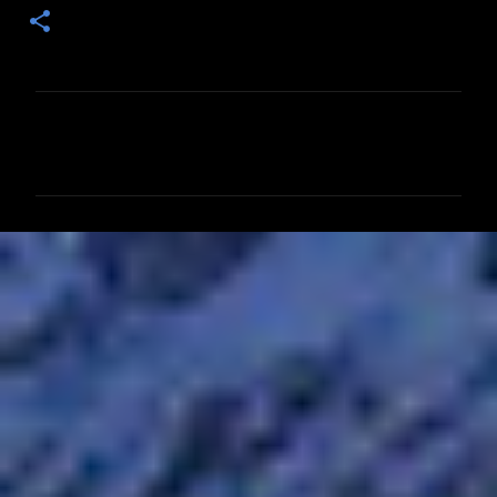
コ
メ
ン
ト