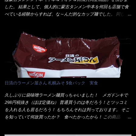
ズ】が必要だナァ～ 笑 私は、ブリッキーヌの粉末をよく掛け辛
ミンE)、クチナシ色素、ベニコウジ色素、香料、ビタミンB2、ビ
した。 結果として、個人的に蒙古タンメン中本を何回も店舗で食
く...
タミンB1、香辛料抽出物、 カロチン色素 、(一部にえび・小麦・
べている経験からすれば、な～んだ的なカップ麺でした。 同じ日
そば・卵・乳成分・大豆・豚肉・やまいも・ゼラチンを含む) ★ご
清食品から、昨年に続き2021年も再発売されたカップヌードル激
つ盛り 天ぷらそば 油揚げめん(小麦粉(国内製造)、そば粉、植物
辛味噌と、どちらが旨辛なんだ！？ 比較して見よう～企画を思
油脂、植物性たん白、食塩、とろろ芋、卵白)、かやく(小えびてん
いつきました。 見た目は、炎のシルエットが辛さを醸し出してい
ぷら)、添付調味料(砂糖、食塩、しょうゆ、魚介エキス、たん白加
る・・・ でもパッケージに惑わされてはいけない！！ 私はペ
水分解物、ねぎ、香辛料、 植物油 、香味油脂)／加工でん粉、調味
ヤングの【獄激辛焼きそば】を完食した漢だ。 その後の獄激辛カ
料(アミノ酸等)、炭酸カルシウム、カラメル色素、リン酸塩
レーもな！ 今回、カップヌードル激辛味噌はカップに敢えて辛
(Na)、増粘多糖類、レシチン、酸化防止剤(ビタミンE)、クチナシ
さレベルが記載されている。 それはレベル5！ 日清としては最上
色素、香料、ベニコウジ色素、ビタミンB2、ビタミンB1、香辛料
位の辛さと云っている訳だ。 昨年モデルも食べてはいるけど、1年
抽出物、(一部にえび・小麦・そば・卵・ さば ・大豆・豚肉・やま
も経つと記憶の彼方に・・・いや歳だから記憶力が、どうのこう
日清のラーメン屋さん 札幌みそ 5食パック 実食
いも・ゼラチンを含む) 材料から見れば、緑のたぬきの方が蒲鉾が
のではない。 記憶に残るだけのインパクトに欠けている商品と
入っている！ あの半円形のヤツね！ それとカロチン色素・・・
云う事（当時） 開封すると・・・ 小袋なんてありゃしない！ カ
久しぶりに袋味噌ラーメン麺買っちゃいました！ メガドンキで
さば！？ さばって鯖か？？ サバ読んでないか？？ ■カロリー
ップヌードルは基本蓋開けて、熱湯を注ぐだけで出来る！それが
298円税抜き（ほぼ定価ね） 普通買うのは冬だろう！とツッコミ
比較 緑のたぬき ...
デビュー時からの最大のポイント。 だから粉末スープの具も全
を入れる人も居るだろう！ もちろんそれは判っております。 そこ
部カップの中でカオス状態。 これ特に縦型Bigカップだと、スー
を知っていて何故買ったか？ 食べたかったから！ この商品
プが沈殿するのよねぇ～ だから毎度、ホワイトカップを別に用
2019/6/3にリニューアル販売しているらしくてね！ 麺もスープ
意！ 3分待つのだゾ！ チェルシー！！ OK？ は～い こうな
も。北海道こだわりで全面改良らしい・・・そうと知ったら食べ