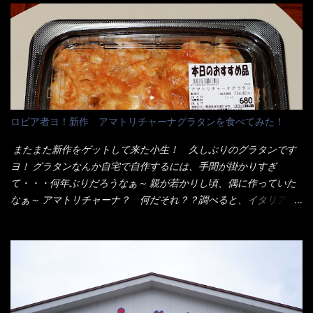
ンとした厚さのあるトンカツです。 それも揚げたての熱々です。
イ棒状ラーメンを、OKストアで見かけ思わず手に取って買い物篭
これを難なく完食出来なければ、漢では無い！と云っても過言で
へ 坦々まぜそばと＜数量限定＞宮崎辛麺風ラーメン オーッといき
はないだろう。 この他も、兎に角ボリューム満点で＜薄カツ＞と
なり私の胃袋をグサッと・・・・ 棒状インスタントラーメンの
呼ばれるメニューは、トンカツが2枚重ねて出てくるだ！ 1枚が薄
デビューが決まりました。 か・ら・め・ん・辛麺！ 宮崎辛麺は
いから、2枚乗せにしたらしいけど・・・
チャルメラや日清からも出されている、辛口のラーメンじゃ
ん！！ 酸っぱくしたら、酸辣湯麺？なんてね。 よし今日のサラ
メシは、宮崎辛麺にしよう！ それではまず袋を開けると・・・ な
ロピア者ヨ！新作 アマトリチャーナグラタンを食べてみた！
んだか紙に巻かれた棒状の麺が二束、調味油と粉末スープ！ やは
り見慣れない姿・・・何だかチョッと高級感的な・・・だって透
またまた新作をゲットして来た小生！ 久しぶりのグラタンです
明なトレイに並んだ棒状麺なんて見慣れないからねぇ～（コスト
ヨ！ グラタンなんか自宅で自作するには、手間が掛かりすぎ
がかかる） 袋の裏側を見ると、韮とか卵の用意を勧めている。
て・・・何年ぶりだろうなぁ～ 親が若かりし頃、偶に作っていた
それなばらと冷蔵庫にあった、黒豆モヤシ・韮・生卵を用意しま
なぁ～ アマトリチャーナ？ 何だそれ？？調べると、イタリア語
した。 まず鍋1で湯を沸かし、麺を茹でる！ 小鍋で別に湯を沸か
らしくパスタソースだって～ トマトソースらしいですよ！ 何処
し卵を溶きながら投入～ 次にモヤシを入れて、粉末スープを投
からの情報？ ウィキペディアから・・・そうだろうな～笑 電子
入！！ それと韮の根本の固い部分もね！ 麺が茹で上がったら、
レンジで弱めのワット（小生は500Wで3分程度）温めてテーブル
丼へ入れてから小鍋のスープを丼の中へ 最後に小鍋の具を上にか
へ これ店舗の調理場で、製造しているけど考えるに大き目のオー
け、韮の葉の部分をドサッと乗せて調味油を入れて完成です。 ど
ブン皿で焼いて、大凡の目安で小分けにしているようで、パック
うでしょう？ 見た目 Goodデザイン賞じゃない！？ 笑 マルタ
をよーく見たら表面のチーズの乗り具合に結構な差が出てい