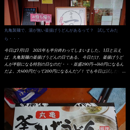
丸亀製麺で、湯が無い釜揚げうどんがあるって？ 試してみた
ら・・・
今日は7月1日 2021年も半分終わってしまいました。 1日と云え
ば、丸亀製麺の釜揚げうどんの日である。 今日だけ、釜揚げうど
んが半額になる特別の日なのだ・・・並盛290円→140円になるん
だよ。大400円だって200円になるんだゾ！ でも今日は試したい
ことが2つある！ 1つめは釜揚げうどんの湯が無い注文が通る
か？ 釜揚げうどんは、木の桶に茹で湯と共に＜うどん＞が泳い
でる～ でもコレって食べきるまで湯に浸かっているわけで、最
初と最後では麺の固さというかコシが違う！ だったら湯なんか要
らないじゃん！ 茹で上げ直後の麺だけいいよ！となるでしょ
う。 事前にググって調べたら、やっぱり＜湯無し＞注文は、裏注
文方法としてあるらしい。 それと店員によっては、理解出来ない
者も居るらしい云う事。 そこでランチ混雑前に、行くのが店への