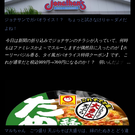
イのHPを見ると・・・（引用） めんは、ノンフライ・ノンスチー
た・・・チーズに焦げ目が付いているのを、しっかり確認し買う
ム製法で仕上げた、生めんに近い風味のストレートめんです。 豚
ことをオススメします。（取り分け量にも若干有り差がでてるだ
の旨味に数種類の唐辛子、ニンニクを加えた辛さとコクが凝縮さ
ろう） 早速タバスコを振りかけて食べてみると・・・結構美味し
ジョナサンでガパオライス！？ ちょっと試さなけりゃ～ダメだ
れた醤油ベースのスープです。 調味油に赤ラー油とごま油を使用
いよ！ 久しぶりだな～ホワイトソースとマカロニの絡まった食
よね！
することに風味と辛さを引き立たせています。 調味油をスープ
感・・・懐かしい～ 今回ダイソーのカレー用のスプーンを使って
全体に馴染ませるために、箸で麺と具を持ち上げて・・・ ええや
みたら、これが凄くうまくすくえるんだよねぇ～（このスプーン
今日は新聞の折り込みでジョナサンのチラシが入っていて、何時
ないかぁ～ モヤシが黒豆モヤシだから細身で熱を加えてもへた
当たりだね） 今回新作のグラタンを頂きましたが、まずまずの美
もはファミレスかよ～でスルーしますが偶然目に入ったのが【ホ
りづらい！（緑豆モヤシだと太くて熱加えるとダラーっとなるん
味しさとダイソーのカレースプーンの。すくい上げ力の良さを再
ーリーバジル香る、タイ風ガパオライス特得クーポン】です。 こ
だよ） それに細ストレート麺とモヤシが良いバランスで・・・
度認識できました。
れが通常だと税込989円→769円になるのか！？ 弱いんだよナァ
韮の緑と卵の黄色も相まって・・・映える...
～ それに使用期限は6/15迄となっていて・・・今日じゃん！！
そこで近くのお店へ・・・・ モーニング以外の通常メニューは、
10:30以降に提供されるので10:40頃に店内へ 私は基本的、どの店
に行っても同じメニュー同じ味のファミレスには行きません。 最
近は、ステーキガストに試しに行ったぐらいです。（肉が喰いた
くて） しかし最近のファミレスは合理化が進み、店員さんもフロ
ア担当は2人程度しか居ないんだよねぇ～ それに注文はタッチパ
ネル！！ 凄いよなぁ～ 20年位前は、フロア担当だけでも5人は
居たと思うけど・・・ 判らず店員さんを呼ぶピンポンを・・・ク
マルちゃん ごつ盛り 天ぷらそば大盛りは、緑のたぬきと どう違
ーポンなんだけどと伝えると、丁寧にタッチパネルで～と教えて