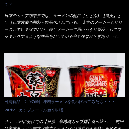
う？
くれたが、何故かタッチパネルがクーポンを受け付けない！！ 店
員さんも、アレー？といいながら私が受け付けますので・・・と
日本のカップ麺業界では、ラーメンの他に【うどん】【蕎麦】と
消えていった。 タッチパネルのやつ、安いのは嫌うんだな！？こ
いう日本古来の麺類も製品化されている。 大方のメーカーもリリ
のヤロー！ 待つ事暫し・・・10分は越えたと思うけど・・・出て
ースしている訳でだが、同じメーカーで思いっきり製品としてブ
来ました。 こちらが本日のサラメシ【ホーリーバジル香る、タイ
ッキングするような商品をだしている事も少なからずあり、今回
風ガパオライス】です。 私は、5年位前までは渋谷勤務だったので
はマルちゃんの【ごつ盛り天ぷらそば】を食べてみること
エスニックランチが多かったのよ！ 渋谷チャオタイなんて1人で良
に・・・ ※東洋水産様 写真借用致しました。 マルちゃんとの
く行きましたねぇ～ だからタイ料理屋さんには、辛味剤・酢・ナ
【そば】と云えば【緑のたぬき】という商品が、ドーンッと構え
ンプラー・砂糖などの4点セット（私はスパイスガールズと呼んで
ている訳で何故に敢えて本商品をリリースするの？ 確かに販売価
いた）が料理に必ず付いてきたものです。 でも流石にファミレ
格は、緑のたぬきの実売は108円位で、ごつ盛り天ぷらそばは98円
スでは・・・それは無いね！残念だ～ 今回はすかいらーくグルー
でした。 殆ど変わらないじゃないか！？ そこで何が違うか・・・
プで、タイ料理をどの様に再現して提供しているか？を見るだけ
メーカーHPから情報を得てみた。 ■原材料 比較（相手に含まれ
だなぁ～ 因みにガパオ＝ホーリーバジルなのです。 肉は通常チ
て居ない物質を赤色） ☆緑のたぬき 油揚げめん(小麦粉(国内製
キンが多く豚や牛もあります。 肉は挽肉みたいなミンチではな
造)、そば粉、植物油脂、植物性たん白、食塩、とろろ芋、卵白)、
日清食品 2つの辛口味噌ラーメンを食べ比べてみたら・・・
く、粗挽きの肉になるんです。 それに現地バンコクでは、卵は固
かやく(小えびてんぷら、 かまぼこ )、添付調味料(砂糖、食塩、し
焼きが本来です。 今回はほぼ全熟の目玉焼きで、これは日本風
Part2 カップヌードル激辛味噌
ょうゆ、魚介エキス、たん白加水分解物、香辛料、ねぎ、香味油
なのです。 まず頂いて見ると・・・肉はチキンで味付けは、チャ
脂)／加工でん粉、調味料(アミノ酸等)、炭酸カルシウム、カラメ
サァ～2回に分けての【日清 辛味噌カップ麺】食べ比べ～ 前回
オタイなのと比べれば薄め？ やっぱり調味料の【スパイスガール
ル色素、リン酸塩(Na)、増粘多糖類、レシチン、酸化防止剤(ビタ
は蒙古タンメン中本（中本＆イオン＆日清共同企画品）を頂きま