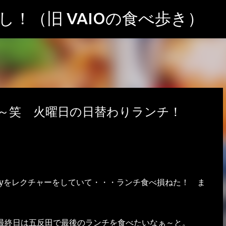
スキップしてメイン コンテンツに移動
！（旧 VAIOの食べ歩き）
～笑 火曜日の日替わりランチ！
eryをレクチャーをしていて・・・ランチ食べ損ねた！ ま
最終日は五反田で最後のランチを食べたいなぁ～と。