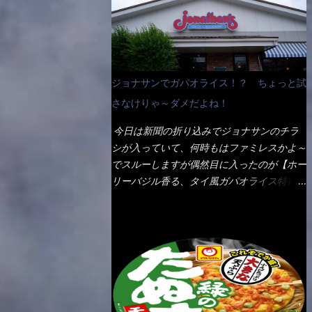
なんて見慣れないからねぇ～（コストがかか
ペディアから・・・そうだろうな～笑 電子
る） 袋の裏側を見ると、韮とか卵の用意を
レンジで弱めのワット（小生は500Wで3分
勧めている。 それなばらと冷蔵庫にあっ
程度）温めてテーブルへ これ店舗の調理場
た、黒豆モヤシ・韮・生卵を用意しました。
で、製造しているけど考えるに大き目のオー
まず鍋1で湯を沸かし、麺を茹でる！ 小鍋
ブン皿で焼いて、大凡の目安で小分けにして
ジョナサンでガパオライス！？ ちょっと試
で別に湯を沸かし卵を溶きながら投入～ 次
いるようで、パックをよーく見たら表面のチ
にモヤシを入れて、粉末スープを投入！！
さなけりゃ～ダメだよね！
ーズの乗り具合に結構な差が出ていた・・・
それと韮の根本の固い部分もね！ 麺が茹で
チーズに焦げ目が付いているのを、しっかり
今日は新聞の折り込みでジョナサンのチラ
上がったら、丼へ入れてから小鍋のスープを
確認し買うことをオススメします。（取り分
シが入っていて、何時もはファミレスかよ～
丼の中へ 最後に小鍋の具を上にかけ、韮の
け量にも若干有り差がでてるだろう） 早速
でスルーしますが偶然目に入ったのが【ホー
葉の部分をドサッと乗せて調味油を入れて完
タバスコを振りかけて食べてみると・・・結
リーバジル香る、タイ風ガパオライス特得ク
成です。 どうでしょう？ 見た目 Goodデ
構美味しいよ！ 久しぶりだな～ホワイトソ
ーポン】です。 これが通常だと税込989円
ザイン賞じゃない！？ 笑 マルタイのHPを
ースとマカロニの絡まった食感・・・懐かし
→769円になるのか！？ 弱いんだよナァ
見ると・・・（引用） めんは、ノンフラ
い～ 今回ダイソーのカレー用のスプーンを
～ それに使用期限は6/15迄となってい
イ・ノンスチーム製法で仕上げた、生めんに
使ってみたら、これが凄くうまくすくえるん
て・・・今日じゃん！！ そこで近くのお店
近い風味のストレートめんです。 豚の旨味
だよねぇ～（このスプーン当たりだね） 今
へ・・・・ モーニング以外の通常メニュー
に数種類の唐辛子、ニンニクを加えた辛さと
回新作のグラタンを頂きましたが、まずまず
は、10:30以降に提供されるので10:40頃に店
コクが凝縮された醤油ベースのスープです。
の美味しさとダイソーのカレースプーンの。
内へ 私は基本的、どの店に行っても同じメ
調味油に赤ラー油とごま油を使用することに
すくい上げ力の良さを再度認識できました。