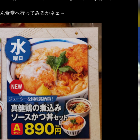
ん食堂へ行ってみるかネェ～