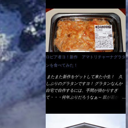
ょう。 早速1袋を大釜で茹で～ ハイ、約15分
だ！ これです。 当時1,000円税込だった
でもインスタント袋麺と云えば、四角い形状
ほど茹で上げた状態です。 当家には、高齢
が・・・今も変わらないと思うけど・・・
になった乾麺が普通でしょう。マルタイでは
者がいるので少し柔らかく・・・ 茹で上が
これが出てくると、カウンター中からOH～
＜棒状＞なのです。 素麺や日本蕎麦などの
った饂飩は、お店の饂飩に比べ＜細い＞で
と声が飛ぶ！ 写真は、キャベツ少なめでお
乾麺と一緒ですね！ そんなマルタイ棒状ラ
す。 どちらかと云えば、稲庭饂飩的な太さ
願いしています。 皿のサイズは、直径30cm
ーメンを、OKストアで見かけ思わず手に取
ですね。 さてこれを、どの様に食べるか？
ほどあります。 そこにドカ盛のキャベツと
って買い物篭へ 坦々まぜそばと＜数量限定
長葱無かったので、玉葱を刻んで八王子ラー
御飯にカレーがかかっています。 カレーは
＞宮崎辛麺風ラーメン オーッといきなり私
メン風月見つけうどん！ 冷やし釜あげうど
辛く無く、食べやすいタイプです。 それじ
の胃袋をグサッと・・・・ 棒状インスタン
ん～です。 ラーメン丼に、冷水を軽く張っ
ロピア者ヨ！新作 アマトリチャーナグラタ
ゃ～カツは、ハムカツ程度の薄さだろう？と
トラーメンのデビューが決まりました。
て饂飩を盛り付け、お椀に昆布出汁つゆと長
思われるかもしれないが・・・違う！ チャ
ンを食べてみた！
か・ら・め・ん・辛麺！ 宮崎辛麺はチャル
葱に山葵です。 これでツルツル～と頂きま
ーンとした厚さのあるトンカツです。 それ
メラや日清からも出されている、辛口のラー
した。 良いじゃないか～...
またまた新作をゲットして来た小生！ 久
も揚げたての熱々です。 これを難なく完食
メンじゃん！！ 酸っぱくしたら、酸辣湯
しぶりのグラタンですヨ！ グラタンなんか
出来なければ、漢では無い！と云っても過言
麺？なんてね。 よし今日のサラメシは、宮
自宅で自作するには、手間が掛かりすぎ
ではないだろう。 この他も、兎に角ボリュ
崎辛麺にしよう！ それではまず袋を開ける
て・・・何年ぶりだろうなぁ～ 親が若かり
ーム満点で＜薄カツ＞と呼ばれるメニュー
と・・・ なんだか紙に巻かれた棒状の麺が
し頃、偶に作っていたなぁ～ アマトリチャ
は、トンカツが2枚重ねて出てくるだ！ 1枚
二束、調味油と粉末スープ！ やはり見慣れ
ーナ？ 何だそれ？？調べると、イタリア語
が薄いから、2枚乗せにしたらしいけ
ない姿・・・何だかチョッと高級感的
らしくパスタソースだって～ トマトソース
ど・・・
な・・・だって透明なトレイに並んだ棒状麺
らしいですよ！ 何処からの情報？ ウィキ