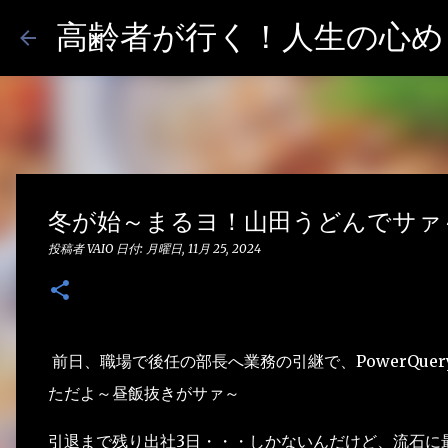
高齢者が行く！人生の心めし
冬が始～まるヨ！山田うどんでサァ
投稿者
VAIO
日付:
月曜日, 11月 25, 2024
前日、職場で後任の部長へ業務の引継で、PowerQu
ただよ～昼飯抜きがサァ～
引退まで残り出社3日・・・しかないんだけど、流石に