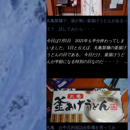
丸亀製麺で、湯が無い釜揚げうどんがあるっ
て？ 試してみたら・・・
今日は7月1日 2021年も半分終わってしま
いました。 1日と云えば、丸亀製麺の釜揚げ
うどんの日である。 今日だけ、釜揚げうど
んが半額になる特別の日なのだ・・・並盛
290円→140円になるんだよ。大400円だっ
て200円になるんだゾ！ でも今日は試した
いことが2つある！ 1つめは釜揚げうどんの
湯が無い注文が通るか？ 釜揚げうどんは、
木の桶に茹で湯と共に＜うどん＞が泳いでる
～ でもコレって食べきるまで湯に浸かって
いるわけで、最初と最後では麺の固さという
かコシが違う！ だったら湯なんか要らない
じゃん！ 茹で上げ直後の麺だけいいよ！と
丸亀 お中元的箱詰め乾麺を買ってみ