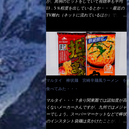
が、異例のヒットをしていて視聴率も平均
の満腹度になるのか？ この得サイズの木桶
ば、大阪誕生→全国区（北海道と沖縄は？）
13．5％程度を出しているとか・・・最近の
は、銭湯で使う洗い桶サイズだなぁ～ この
へ広がった、讃岐饂飩チェーン店大手といっ
TV離れ（ネットに流れているほか）で、こ
木桶サイズに、満々と湯が注がれていたら食
ても過言では無いでしょう。 各店舗で、毎
の数字を出すのは凄いと思う。 相模原市に
べ進むうちに、麺が伸びてしまうだろう。
日饂飩を打っているので饂飩好きの方には店
もあるのか？ と過去を思い出したら・・・
これなら茹で上がった直後のままで、食べ進
舗に寄って違う！と云う人も居るらしい・・
あった！ とんかつ赤城！ 老齢の女性がメ
められるじゃないか！ 別皿で、葱と天かす
そんな大手讃岐饂飩チェーン店と関係がある
インで調理場を仕切、老齢の男性が脇をサポ
を満タンに用意して、山葵も2つ。 それに湯
のか？ 箱詰め乾麺！ このパッケージから
ートし最近は若い女性がオーダーや片付けを
が無い利点として、汁が薄まらない！ これ
すれば、間違いなく贈答用目的でしょう。
担当している。 まずはこれを見て欲しい！
だよ、これ！！ 湯があると、うどんと共に
そんな贈答用箱詰め饂飩・・・またもやメガ
カウンターに置かれた＜お皿＞である。 直
汁の方へ湯までも入ってしまう。つまりラー
ドンキで発見し購入！ 中身は、この様な状
ぐに気づいたでしょう！ 何かキャベツが山
メンの麺にスープが絡む現象ですな。 結
態です。 乾麺の束が6束／一パックになって
じゃないか！？ ハイ、山です。 これが標
局、伸びずに汁も薄らむこともなく・・最後
マルタイ 棒状麺 宮崎辛麺風ラーメン を
おり、それが3袋入りです。 18束入りという
準なのです。 普通のとんかつ屋のキャベツ
の方で＜だし汁＞を少し追加しました。 腹
わけですね！900ｇの容量となり、1束／50
食べてみた・・・
と比べたら、10人前ほどあるか？ 値段的に
イッパイだけど、得サイズは全てお腹の中へ
ｇです。 実売は、楽天で1980円・・・
は、メイン（主流は1,000超）＋定食セット
収まったし満足達成度100％ 苦しいと云う事
マルタイ・・・？余り関東圏では認知度が高
Amazonで1280円と云った感じです。 で私
350円程と値段的には、それ程では安い訳で
も無いな！ まだ鶏天1個位は入りそうだ
くないメーカーさんですが、九州ではメジャ
は幾らで、メガドンキでゲットしたかって？
も無いが、客足が絶えない人気店である。
ね。 と云う事で、今回＜釜揚げうどんの湯
ーでしょう。スーパーマーケットなどで棒状
それは非常に言いづらい・・・色々と各方面
そんなメニューのなかで、リーズナブルで頂
無し＞を試したら、確...
のインスタント袋麺は見かけたことが、1度
へ忖度して、激安だったとだけ申し上げまし
ける＜映え＞るメニューが＜カツカレー＞
や2度はあるでしょう。 日本国内やアジア圏