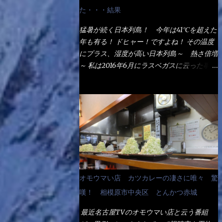
なるでしょう。 事前にググって調べたら、
た・・・結果
やっぱり＜湯無し＞注文は、裏注文方法とし
てあるらしい。 それと店員によっては、理
猛暑が続く日本列島！ 今年は41℃を超えた
解出来ない者も居るらしい云う事。 そこで
年も有る！ ドヒャー！ですよね！ その温度
ランチ混雑前に、行くのが店への配慮でもあ
にプラス、湿度が高い日本列島～ 熱さ倍増
る。 11:20 店内に入り・・・『釜揚げうど
～ 私は2016年6月にラスベガスに云った事が
ん得を湯ナシで！』と注文したら、近場にい
有るが・・・確かに暑いよ！ でもベタベタ
たオッサン店員はキョトンとした顔『湯な
感は無いし、美人も多かった！（これは関係
し？』（これだ全く理解していないな） す
無いね） 処で今日は何だ！？これです。 丸
ると茹で方の若い女性店員が『いい！い
亀 釜あげうどん！ 日本には、お中元とお
い！！』とオッサンを向こうへやった。 で
歳暮という古来からの風習がある。 お中元
サッサと、木桶を用意してうどんだけ入れて
は、丁度お盆の夏場に日頃お世話になってい
出して来ました。 な～るほど、この事
る方への＜ご挨拶＞としての贈り物の習慣で
か・・・ で今日の2021年後半1回目のサラメ
す。 今では、大分廃れてしまっているか
シです。 見事に木桶には湯が入っていな
と・・・小生もお中元やお歳暮など送った事
オモウマい店 カツカレーの凄さに唯々 驚
い、UDONだけです。 しかし、この木桶デ
は無い！（キッパリ） まぁ～この慣習が残
カイなぁ～ 試したいこと残りの1つが＜得＞
嘆！ 相模原市中央区 とんかつ赤城
っているのは、官公庁や超大手企業戦士（昇
サイズを食べられるか？である。 前回も、
進目的）などの世界でしょう。 要は、ゴマ
最近名古屋TVのオモウマい店と云う番組
大しか食べていないからね、得がどれくらい
スリ・・・てな感じかな。 丸亀製麺と云え