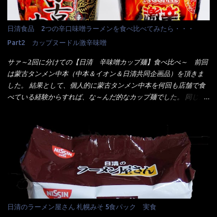
メーカーHPから情報を得てみた。 ■原材料 比較（相手に含まれ
だなぁ～ 因みにガパオ＝ホーリーバジルなのです。 肉は通常チ
て居ない物質を赤色） ☆緑のたぬき 油揚げめん(小麦粉(国内製
キンが多く豚や牛もあります。 肉は挽肉みたいなミンチではな
造)、そば粉、植物油脂、植物性たん白、食塩、とろろ芋、卵白)、
日清食品 2つの辛口味噌ラーメンを食べ比べてみたら・・・
く、粗挽きの肉になるんです。 それに現地バンコクでは、卵は固
かやく(小えびてんぷら、 かまぼこ )、添付調味料(砂糖、食塩、し
焼きが本来です。 今回はほぼ全熟の目玉焼きで、これは日本風
Part2 カップヌードル激辛味噌
ょうゆ、魚介エキス、たん白加水分解物、香辛料、ねぎ、香味油
なのです。 まず頂いて見ると・・・肉はチキンで味付けは、チャ
脂)／加工でん粉、調味料(アミノ酸等)、炭酸カルシウム、カラメ
サァ～2回に分けての【日清 辛味噌カップ麺】食べ比べ～ 前回
オタイなのと比べれば薄め？ やっぱり調味料の【スパイスガール
ル色素、リン酸塩(Na)、増粘多糖類、レシチン、酸化防止剤(ビタ
は蒙古タンメン中本（中本＆イオン＆日清共同企画品）を頂きま
ズ】が必要だナァ～ 笑 私は、ブリッキーヌの粉末をよく掛け辛
ミンE)、クチナシ色素、ベニコウジ色素、香料、ビタミンB2、ビ
した。 結果として、個人的に蒙古タンメン中本を何回も店舗で食
く...
タミンB1、香辛料抽出物、 カロチン色素 、(一部にえび・小麦・
べている経験からすれば、な～んだ的なカップ麺でした。 同じ日
そば・卵・乳成分・大豆・豚肉・やまいも・ゼラチンを含む) ★ご
清食品から、昨年に続き2021年も再発売されたカップヌードル激
つ盛り 天ぷらそば 油揚げめん(小麦粉(国内製造)、そば粉、植物
辛味噌と、どちらが旨辛なんだ！？ 比較して見よう～企画を思
油脂、植物性たん白、食塩、とろろ芋、卵白)、かやく(小えびてん
いつきました。 見た目は、炎のシルエットが辛さを醸し出してい
ぷら)、添付調味料(砂糖、食塩、しょうゆ、魚介エキス、たん白加
る・・・ でもパッケージに惑わされてはいけない！！ 私はペ
水分解物、ねぎ、香辛料、 植物油 、香味油脂)／加工でん粉、調味
ヤングの【獄激辛焼きそば】を完食した漢だ。 その後の獄激辛カ
料(アミノ酸等)、炭酸カルシウム、カラメル色素、リン酸塩
レーもな！ 今回、カップヌードル激辛味噌はカップに敢えて辛
(Na)、増粘多糖類、レシチン、酸化防止剤(ビタミンE)、クチナシ
さレベルが記載されている。 それはレベル5！ 日清としては最上
色素、香料、ベニコウジ色素、ビタミンB2、ビタミンB1、香辛料
位の辛さと云っている訳だ。 昨年モデルも食べてはいるけど、1年
抽出物、(一部にえび・小麦・そば・卵・ さば ・大豆・豚肉・やま
も経つと記憶の彼方に・・・いや歳だから記憶力が、どうのこう
日清のラーメン屋さん 札幌みそ 5食パック 実食
いも・ゼラチンを含む) 材料から見れば、緑のたぬきの方が蒲鉾が
のではない。 記憶に残るだけのインパクトに欠けている商品と