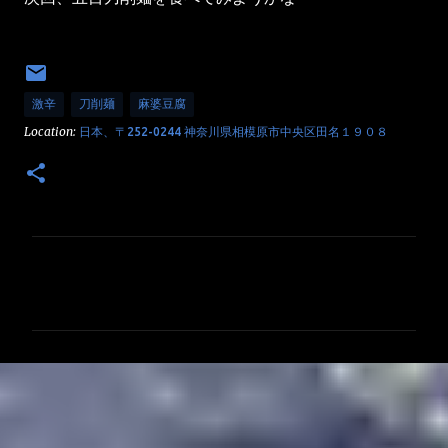
激辛
刀削麺
麻婆豆腐
Location:
日本、〒252-0244 神奈川県相模原市中央区田名１９０８
コ
メ
ン
ト