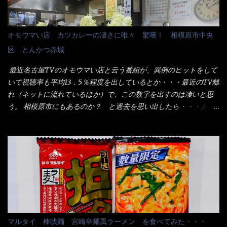
う。 これなら茹で上がった直後のままで、食べ進められるじゃな
士（昇進目的）などの世界でしょう。 要は、ゴマスリ・・・てな
いか！ 別皿で、葱と天かすを満タンに用意して、山葵も2つ。 そ
感じかな。 丸亀製麺と云えば、大阪誕生→全国区（北海道と沖縄
れに湯が無い利点として、汁が薄まらない！ これだよ、こ
は？）へ広がった、讃岐饂飩チェーン店大手といっても過言では
オモウマい店 カツカレーの凄さに唯々 驚嘆！ 相模原市中央
れ！！ 湯があると、うどんと共に汁の方へ湯までも入ってしま
無いでしょう。 各店舗で、毎日饂飩を打っているので饂飩好きの
区 とんかつ赤城
う。つまりラーメンの麺にスープが絡む現象ですな。 結局、伸び
方には店舗に寄って違う！と云う人も居るらしい・・ そんな大手
ずに汁も薄らむこともなく・・最後の方で＜だし汁＞を少し追加
讃岐饂飩チェーン店と関係があるのか？ 箱詰め乾麺！ このパッ
最近名古屋TVのオモウマい店と云う番組が、異例のヒットをして
しました。 腹イッパイだけど、得サイズは全てお腹の中へ収まっ
ケージからすれば、間違いなく贈答用目的でしょう。 そんな贈答
いて視聴率も平均13．5％程度を出しているとか・・・最近のTV離
たし満足達成度100％ 苦しいと云う事も無いな！ まだ鶏天1個位
用箱詰め饂飩・・・またもやメガドンキで発見し購入！ 中身は、
れ（ネットに流れているほか）で、この数字を出すのは凄いと思
は入りそうだね。 と云う事で、今回＜釜揚げうどんの湯無し＞を
この様な状態です。 乾麺の束が6束／一パックになっており、それ
う。 相模原市にもあるのか？ と過去を思い出したら・・・あっ
試したら、確...
が3袋入りです。 18束入りというわけですね！900ｇの容量とな
た！ とんかつ赤城！ 老齢の女性がメインで調理場を仕切、老齢
り、1束／50ｇです。 実売は、楽天で1980円・・・Amazonで
の男性が脇をサポートし最近は若い女性がオーダーや片付けを担
1280円と云った感じです。 で私は幾らで、メガドンキでゲットし
当している。 まずはこれを見て欲しい！ カウンターに置かれた＜
たかって？ それは非常に言いづらい・・・色々と各方面へ忖度し
お皿＞である。 直ぐに気づいたでしょう！ 何かキャベツが山じ
て、激安だったとだけ申し上げましょう。 早速1袋を大釜で茹で～
ゃないか！？ ハイ、山です。 これが標準なのです。 普通のとん
ハイ、約15分ほど茹で上げた状態です。 当家には、高齢者がいる
かつ屋のキャベツと比べたら、10人前ほどあるか？ 値段的には、
ので少し柔らかく・・・ 茹で上がった饂飩は、お店の饂飩に比べ
メイン（主流は1,000超）＋定食セット350円程と値段的には、そ
＜細い＞です。 どちらかと云えば、稲庭饂飩的な太さですね。 さ
れ程では安い訳でも無いが、客足が絶えない人気店である。 そん
てこれを、どの様に食べるか？ 長葱無かったので、玉葱を刻んで
なメニューのなかで、リーズナブルで頂ける＜映え＞るメニュー
マルタイ 棒状麺 宮崎辛麺風ラーメン を食べてみた・・・
八王子ラーメン風月見つけうどん！ 冷やし釜あげうどん～です。