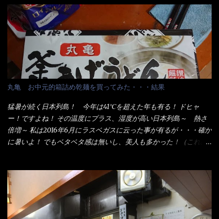
でる～ でもコレって食べきるまで湯に浸かっているわけで、最
初と最後では麺の固さというかコシが違う！ だったら湯なんか要
らないじゃん！ 茹で上げ直後の麺だけいいよ！となるでしょ
う。 事前にググって調べたら、やっぱり＜湯無し＞注文は、裏注
文方法としてあるらしい。 それと店員によっては、理解出来ない
者も居るらしい云う事。 そこでランチ混雑前に、行くのが店への
配慮でもある。 11:20 店内に入り・・・『釜揚げうどん得を湯ナ
丸亀 お中元的箱詰め乾麺を買ってみた・・・結果
シで！』と注文したら、近場にいたオッサン店員はキョトンとし
た顔『湯なし？』（これだ全く理解していないな） すると茹で方
猛暑が続く日本列島！ 今年は41℃を超えた年も有る！ ドヒャ
の若い女性店員が『いい！いい！！』とオッサンを向こうへやっ
ー！ですよね！ その温度にプラス、湿度が高い日本列島～ 熱さ
た。 でサッサと、木桶を用意してうどんだけ入れて出して来まし
倍増～ 私は2016年6月にラスベガスに云った事が有るが・・・確か
た。 な～るほど、この事か・・・ で今日の2021年後半1回目のサ
に暑いよ！ でもベタベタ感は無いし、美人も多かった！（これは
ラメシです。 見事に木桶には湯が入っていない、UDONだけで
関係無いね） 処で今日は何だ！？これです。 丸亀 釜あげうど
す。 しかし、この木桶デカイなぁ～ 試したいこと残りの1つが＜得
ん！ 日本には、お中元とお歳暮という古来からの風習がある。 お
＞サイズを食べられるか？である。 前回も、大しか食べていない
中元は、丁度お盆の夏場に日頃お世話になっている方への＜ご挨
からね、得がどれくらいの満腹度になるのか？ この得サイズの木
拶＞としての贈り物の習慣です。 今では、大分廃れてしまってい
桶は、銭湯で使う洗い桶サイズだなぁ～ この木桶サイズに、満々
るかと・・・小生もお中元やお歳暮など送った事は無い！（キッ
と湯が注がれていたら食べ進むうちに、麺が伸びてしまうだろ
パリ） まぁ～この慣習が残っているのは、官公庁や超大手企業戦