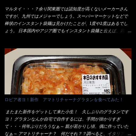
が＜カツカレー＞だ！ これです。 当時1,000円税込だった
ラーメン丼に、冷水を軽く張って饂飩を盛り付け、お椀に昆布出
が・・・今も変わらないと思うけど・・・ これが出てくると、カ
マルタイ・・・？余り関東圏では認知度が高くないメーカーさん
汁つゆと長葱に山葵です。 これでツルツル～と頂きました。 良い
ウンター中からOH～と声が飛ぶ！ 写真は、キャベツ少なめでお願
ですが、九州ではメジャーでしょう。スーパーマーケットなどで
じゃないか～...
いしています。 皿のサイズは、直径30cmほどあります。 そこに
棒状のインスタント袋麺は見かけたことが、1度や2度はあるでし
ドカ盛のキャベツと御飯にカレーがかかっています。 カレーは辛
ょう。 日本国内やアジア圏でもインスタント袋麺と云えば、四角
く無く、食べやすいタイプです。 それじゃ～カツは、ハムカツ程
い形状になった乾麺が普通でしょう。マルタイでは＜棒状＞なの
度の薄さだろう？と思われるかもしれないが・・・違う！ チャー
です。 素麺や日本蕎麦などの乾麺と一緒ですね！ そんなマルタ
ンとした厚さのあるトンカツです。 それも揚げたての熱々です。
イ棒状ラーメンを、OKストアで見かけ思わず手に取って買い物篭
これを難なく完食出来なければ、漢では無い！と云っても過言で
へ 坦々まぜそばと＜数量限定＞宮崎辛麺風ラーメン オーッといき
はないだろう。 この他も、兎に角ボリューム満点で＜薄カツ＞と
なり私の胃袋をグサッと・・・・ 棒状インスタントラーメンの
呼ばれるメニューは、トンカツが2枚重ねて出てくるだ！ 1枚が薄
デビューが決まりました。 か・ら・め・ん・辛麺！ 宮崎辛麺は
いから、2枚乗せにしたらしいけど・・・
チャルメラや日清からも出されている、辛口のラーメンじゃ
ん！！ 酸っぱくしたら、酸辣湯麺？なんてね。 よし今日のサラ
メシは、宮崎辛麺にしよう！ それではまず袋を開けると・・・ な
ロピア者ヨ！新作 アマトリチャーナグラタンを食べてみた！
んだか紙に巻かれた棒状の麺が二束、調味油と粉末スープ！ やは
り見慣れない姿・・・何だかチョッと高級感的な・・・だって透
またまた新作をゲットして来た小生！ 久しぶりのグラタンです
明なトレイに並んだ棒状麺なんて見慣れないからねぇ～（コスト
ヨ！ グラタンなんか自宅で自作するには、手間が掛かりすぎ
がかかる） 袋の裏側を見ると、韮とか卵の用意を勧めている。
て・・・何年ぶりだろうなぁ～ 親が若かりし頃、偶に作っていた
それなばらと冷蔵庫にあった、黒豆モヤシ・韮・生卵を用意しま
なぁ～ アマトリチャーナ？ 何だそれ？？調べると、イタリア語