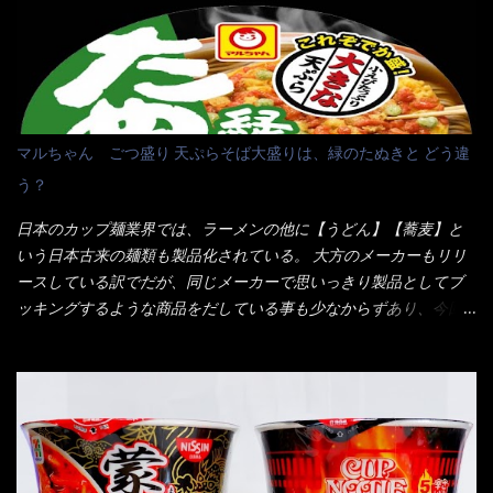
に行っても同じメニュー同じ味のファミレスには行きません。 最
近は、ステーキガストに試しに行ったぐらいです。（肉が喰いた
くて） しかし最近のファミレスは合理化が進み、店員さんもフロ
ア担当は2人程度しか居ないんだよねぇ～ それに注文はタッチパ
ネル！！ 凄いよなぁ～ 20年位前は、フロア担当だけでも5人は
居たと思うけど・・・ 判らず店員さんを呼ぶピンポンを・・・ク
マルちゃん ごつ盛り 天ぷらそば大盛りは、緑のたぬきと どう違
ーポンなんだけどと伝えると、丁寧にタッチパネルで～と教えて
う？
くれたが、何故かタッチパネルがクーポンを受け付けない！！ 店
員さんも、アレー？といいながら私が受け付けますので・・・と
日本のカップ麺業界では、ラーメンの他に【うどん】【蕎麦】と
消えていった。 タッチパネルのやつ、安いのは嫌うんだな！？こ
いう日本古来の麺類も製品化されている。 大方のメーカーもリリ
のヤロー！ 待つ事暫し・・・10分は越えたと思うけど・・・出て
ースしている訳でだが、同じメーカーで思いっきり製品としてブ
来ました。 こちらが本日のサラメシ【ホーリーバジル香る、タイ
ッキングするような商品をだしている事も少なからずあり、今回
風ガパオライス】です。 私は、5年位前までは渋谷勤務だったので
はマルちゃんの【ごつ盛り天ぷらそば】を食べてみること
エスニックランチが多かったのよ！ 渋谷チャオタイなんて1人で良
に・・・ ※東洋水産様 写真借用致しました。 マルちゃんとの
く行きましたねぇ～ だからタイ料理屋さんには、辛味剤・酢・ナ
【そば】と云えば【緑のたぬき】という商品が、ドーンッと構え
ンプラー・砂糖などの4点セット（私はスパイスガールズと呼んで
ている訳で何故に敢えて本商品をリリースするの？ 確かに販売価
いた）が料理に必ず付いてきたものです。 でも流石にファミレ
格は、緑のたぬきの実売は108円位で、ごつ盛り天ぷらそばは98円
スでは・・・それは無いね！残念だ～ 今回はすかいらーくグルー
でした。 殆ど変わらないじゃないか！？ そこで何が違うか・・・
プで、タイ料理をどの様に再現して提供しているか？を見るだけ