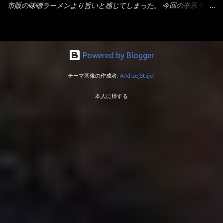
い！ そう湯を吸って伸びたような麺と云っていいかもしれな
覚）と云うのが評価です。 正直現在のインスタント麺では、最先
市販の味噌ラーメンより旨いと感じてしまった。 今回の辛系ラー
い。 多分麺は、厚みとストレートか...
端の麺と味はカップ麺と云えるでしょう。 もち麺は、油揚げ麺な
メンは、宮崎辛麺！！ これはどうなんだろう？ メーカーHPを見
んて・・・フリーズドライですよ！ ラ王味噌はカロリー
ると・・・ 家庭での再現が難しい人気ラーメン店の味を楽しめる
332kcal！ ラーメン屋さん札幌みそは393kcal！！ 60kcalも違う
おひとり用鍋の素です。辛麺屋輪をイメージした唐辛子の辛みと
ヨ～ でも熊が＼買ってね！／と泣いているから・・・買いまし
旨みが染み出たスープに鍋によく合う麺が付いて〆まで楽しめま
Powered by Blogger
た。 それじゃ～食べましょうか！ トッピングは生憎とモヤシの
す。 宮崎を中心に全国に店を構える人気店。唐辛子の辛みと旨み
在庫が無いため・・・キャベツだ！鍋に湯を沸かしキャベツをボ
テーマ画像の作成者:
AndrzejStajer
が溶け出たスープと、麺にからむ粗い唐辛子がくせになる味わ
イル・・・柔らかくしないとね！ 早速袋を開封してみると・・・
い。 原材料名 めん（小麦粉（国内製造）、でん粉、食塩、植物油
私の記憶が確かなら・・・（料理お鉄人MC風に）以前の麺は白ぽ
本人に帰する
脂、大豆食物繊維）、スープ（食塩、豚･鶏エキス（小麦・大豆・
かったハズ！ それが黄色い・・・それに袋の記述から【小麦全粒
ゼラチンを含む）、香味調味料（卵・乳成分・小麦・えび・大
粉】を使用しているとか・・・ でも幾ら全粒粉を使用しても色は
豆・鶏肉・豚肉を含む）、豚脂、砂糖、しょうゆ（小麦・大豆を
黄色にならない！（色素で色つけね） キャベツもボイルし麺を茹
含む）、香辛料、たん白加水分解物（小麦・大豆を含む）、酵母
でて、チャーシューをオーブントースターで炙って盛り付け完成
エキス（小麦を含む）、しょうゆもろみ（小麦・大豆を含む）、
です。 VAIO風キャベツ味噌ラーメンです。 早速スープを...
ローストオニオン粉末、植物油脂）／調味料（アミノ酸等）、加
工デンプン、カラメル色素、かんすい、増粘剤（加工デンプン、
増粘多糖類）、香料（小麦・ごま・大豆・鶏肉・豚肉を含む）、
酒精、香辛料抽出物、炭酸マグネシウム、カロチノイド色素、酸
味料、甘味料（スクラロース） 早速中身を拝見・・・・ 小袋2つ
と麺の3点セット・・・粉末スープと液体スープ！ 具はない！！