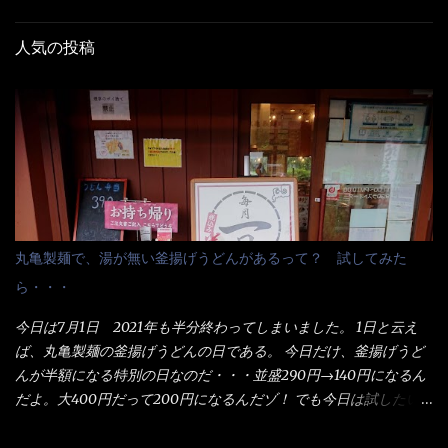
人気の投稿
丸亀製麺で、湯が無い釜揚げうどんがあるって？ 試してみた
ら・・・
今日は7月1日 2021年も半分終わってしまいました。 1日と云え
ば、丸亀製麺の釜揚げうどんの日である。 今日だけ、釜揚げうど
んが半額になる特別の日なのだ・・・並盛290円→140円になるん
だよ。大400円だって200円になるんだゾ！ でも今日は試したい
ことが2つある！ 1つめは釜揚げうどんの湯が無い注文が通る
か？ 釜揚げうどんは、木の桶に茹で湯と共に＜うどん＞が泳い