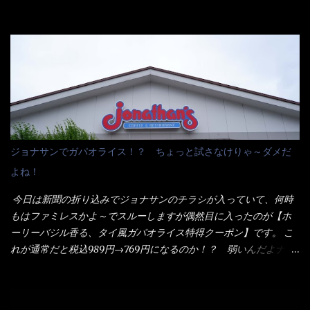
した。 まず鍋1で湯を沸かし、麺を茹でる！ 小鍋で別に湯を沸か
らしくパスタソースだって～ トマトソースらしいですよ！ 何処
し卵を溶きながら投入～ 次にモヤシを入れて、粉末スープを投
からの情報？ ウィキペディアから・・・そうだろうな～笑 電子
入！！ それと韮の根本の固い部分もね！ 麺が茹で上がったら、
レンジで弱めのワット（小生は500Wで3分程度）温めてテーブル
丼へ入れてから小鍋のスープを丼の中へ 最後に小鍋の具を上にか
へ これ店舗の調理場で、製造しているけど考えるに大き目のオー
け、韮の葉の部分をドサッと乗せて調味油を入れて完成です。 ど
ブン皿で焼いて、大凡の目安で小分けにしているようで、パック
うでしょう？ 見た目 Goodデザイン賞じゃない！？ 笑 マルタ
をよーく見たら表面のチーズの乗り具合に結構な差が出てい
イのHPを見ると・・・（引用） めんは、ノンフライ・ノンスチー
た・・・チーズに焦げ目が付いているのを、しっかり確認し買う
ム製法で仕上げた、生めんに近い風味のストレートめんです。 豚
ことをオススメします。（取り分け量にも若干有り差がでてるだ
の旨味に数種類の唐辛子、ニンニクを加えた辛さとコクが凝縮さ
ろう） 早速タバスコを振りかけて食べてみると・・・結構美味し
ジョナサンでガパオライス！？ ちょっと試さなけりゃ～ダメだ
れた醤油ベースのスープです。 調味油に赤ラー油とごま油を使用
いよ！ 久しぶりだな～ホワイトソースとマカロニの絡まった食
よね！
することに風味と辛さを引き立たせています。 調味油をスープ
感・・・懐かしい～ 今回ダイソーのカレー用のスプーンを使って
全体に馴染ませるために、箸で麺と具を持ち上げて・・・ ええや
みたら、これが凄くうまくすくえるんだよねぇ～（このスプーン
今日は新聞の折り込みでジョナサンのチラシが入っていて、何時
ないかぁ～ モヤシが黒豆モヤシだから細身で熱を加えてもへた
当たりだね） 今回新作のグラタンを頂きましたが、まずまずの美
もはファミレスかよ～でスルーしますが偶然目に入ったのが【ホ
りづらい！（緑豆モヤシだと太くて熱加えるとダラーっとなるん
味しさとダイソーのカレースプーンの。すくい上げ力の良さを再
ーリーバジル香る、タイ風ガパオライス特得クーポン】です。 こ
だよ） それに細ストレート麺とモヤシが良いバランスで・・・
度認識できました。
れが通常だと税込989円→769円になるのか！？ 弱いんだよナァ
韮の緑と卵の黄色も相まって・・・映える...
～ それに使用期限は6/15迄となっていて・・・今日じゃん！！
そこで近くのお店へ・・・・ モーニング以外の通常メニューは、
10:30以降に提供されるので10:40頃に店内へ 私は基本的、どの店