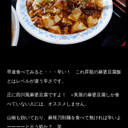
早速食べてみると・・・辛い！ これ昇龍の麻婆豆腐飯
とはレベルが違う辛さです。
正に四川風麻婆豆腐ですよ！ ○美屋の麻婆豆腐しか食
べていない人には、オススメしません。
山椒も効いており、麻辣刀削麺を食べて無ければ辛いよ
ーーーーと云う処か？ 笑