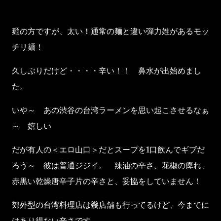
麺の方ですが、太い！通常の麺と違い弾力姓があるモッ
チリ麺！
久しぶりだけど・・・・辛い！！ 鼻水が出始めまし
た。
いや～ あの渋谷の台湾ラーメンを思い起こさせるなぁ
～ 嬉しい
だが有人の＜エロ山口＞だとスープを1口飲んでギブだ
ろう～ 彼は普通ジジイ。 辣油の辛さ、花椒の痺れ、
赤黒い乾燥唐辛子片の辛さと、妥協をしていません！
郊外型の台湾料理店は幾店舗も行ってるけど、今までに
はあり得ない辛さです。