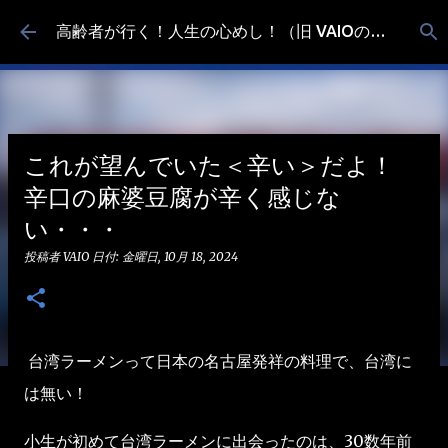
スキップしてメイン コンテンツに移動
高齢者が行く！人生の心めし！（旧 VAIOの食べ歩き）
これが望んでいた＜辛い＞だよ！
辛口の麻婆豆腐が辛く感じな
い・・・
投稿者
VAIO
日付:
金曜日, 10月 18, 2024
台湾ラーメンって日本の名古屋発祥の料理で、台湾に
は無い！
小生が初めて台湾ラーメンに出会ったのは、30数年前