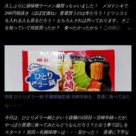
入っている！ あの半円形のヤツね！ それとカロチン色素・・・
云う事（当時） 開封すると・・・ 小袋なんてありゃしない！ カ
久しぶりに袋味噌ラーメン麺買っちゃいました！ メガドンキで
さば！？ さばって鯖か？？ サバ読んでないか？？ ■カロリー
ップヌードルは基本蓋開けて、熱湯を注ぐだけで出来る！それが
298円税抜き（ほぼ定価ね） 普通買うのは冬だろう！とツッコミ
比較 緑のたぬき ...
デビュー時からの最大のポイント。 だから粉末スープの具も全
を入れる人も居るだろう！ もちろんそれは判っております。 そこ
部カップの中でカオス状態。 これ特に縦型Bigカップだと、スー
を知っていて何故買ったか？ 食べたかったから！ この商品
プが沈殿するのよねぇ～ だから毎度、ホワイトカップを別に用
2019/6/3にリニューアル販売しているらしくてね！ 麺もスープ
意！ 3分待つのだゾ！ チェルシー！！ OK？ は～い こうな
も。北海道こだわりで全面改良らしい・・・そうと知ったら食べ
りました～ 熱湯によりカップ内に対流が起こり、表層が泡立っ
てみないといけないじゃん！（知るのが遅い） リニューアル前の
ている～ 隣に用意したのが、ホワイトカップ丼型です。 こちら
は食べた事あるのよ！でもここ数年は、カップ麺の方が話題性も
へ内容物を全て移すのと同時に、スープも満遍なく全体に行き渡
品揃えも上じゃん！ だって話題性の無いのを食べても・・・しょ
させる。 箸で麺から移動させ、具とスープは最後に移すとこうな
うが無いじゃん！ 日本で話題性が無いのに、外国の人には尚更ね
りました。 良い感じではないか！ やはり一部粉末スープが縦型
ぇ～ 袋麺と云えば【サッポロ一番】と云われる程だが、10年位前
カップの壁面に残っていたので、ぜーんぶ箸等で落としてホワイ
に革新的な袋麺が出た！ それは『マルちゃん正麺』と云われる商
トカップへ。 まずは麺を見ると、カップヌードルとしては太く平
品！！ 生麺感覚～と大御所俳優の役所広司を起用したCMで一躍
明星 ひとり〆ラー鍋 辛麺屋輪監修 宮崎辛鍋を、普通に食べてみた
打ちで縮れてます。 ■蒙古タンメン中本の麺 蒙古タンメンの方
有名になりTOPに・・・その後ライバルとして日清から【ラ王】
ら・・・
は、やはり太く平打ちですが麺の厚みがあるような・・・ 食感
がリリース！つまり今回の【日清のラーメン屋さん】は、袋麺と
は、どちらも柔らかいと感じは同じ。 湯に戻りやすい特性が強
しては廉価版のポジション・・・ 事実ラ王は、HPでは別扱い！
今日は、ひとり〆ラー鍋とかいう袋麺の2回目＜宮崎辛鍋＞だが、
いのね。 箸で持ち上げた状態は・・・ ■カップヌードル激辛味噌 ■
本品なんか出前一丁などと一緒くたの扱い。 袋麺はスープは粉末
やっぱり普通に食べてみたらどうなんだろう？と云う事で話しを
蒙古タンメン中本カップ どちらも箸で持ち上げた感じは、重
スープが主流でしょう！？だから味は・・・イマイチ（小生感
スタート！ 前回＜札幌味噌＞は・・・旨かった！ 普通に下手な