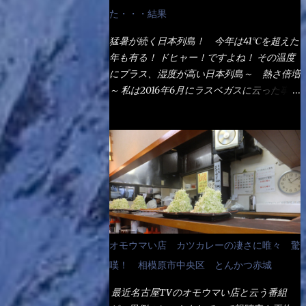
なるでしょう。 事前にググって調べたら、
た・・・結果
やっぱり＜湯無し＞注文は、裏注文方法とし
てあるらしい。 それと店員によっては、理
猛暑が続く日本列島！ 今年は41℃を超えた
解出来ない者も居るらしい云う事。 そこで
年も有る！ ドヒャー！ですよね！ その温度
ランチ混雑前に、行くのが店への配慮でもあ
にプラス、湿度が高い日本列島～ 熱さ倍増
る。 11:20 店内に入り・・・『釜揚げうど
～ 私は2016年6月にラスベガスに云った事が
ん得を湯ナシで！』と注文したら、近場にい
有るが・・・確かに暑いよ！ でもベタベタ
たオッサン店員はキョトンとした顔『湯な
感は無いし、美人も多かった！（これは関係
し？』（これだ全く理解していないな） す
無いね） 処で今日は何だ！？これです。 丸
ると茹で方の若い女性店員が『いい！い
亀 釜あげうどん！ 日本には、お中元とお
い！！』とオッサンを向こうへやった。 で
歳暮という古来からの風習がある。 お中元
サッサと、木桶を用意してうどんだけ入れて
は、丁度お盆の夏場に日頃お世話になってい
出して来ました。 な～るほど、この事
る方への＜ご挨拶＞としての贈り物の習慣で
か・・・ で今日の2021年後半1回目のサラメ
す。 今では、大分廃れてしまっているか
シです。 見事に木桶には湯が入っていな
と・・・小生もお中元やお歳暮など送った事
オモウマい店 カツカレーの凄さに唯々 驚
い、UDONだけです。 しかし、この木桶デ
は無い！（キッパリ） まぁ～この慣習が残
カイなぁ～ 試したいこと残りの1つが＜得＞
嘆！ 相模原市中央区 とんかつ赤城
っているのは、官公庁や超大手企業戦士（昇
サイズを食べられるか？である。 前回も、
進目的）などの世界でしょう。 要は、ゴマ
最近名古屋TVのオモウマい店と云う番組
大しか食べていないからね、得がどれくらい
スリ・・・てな感じかな。 丸亀製麺と云え