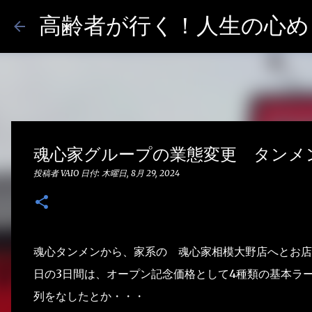
高齢者が行く！人生の心めし
魂心家グループの業態変更 タンメ
投稿者
VAIO
日付:
木曜日, 8月 29, 2024
魂心タンメンから、家系の 魂心家相模大野店へとお店が
日の3日間は、オープン記念価格として4種類の基本ラ
列をなしたとか・・・