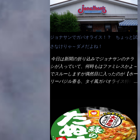
なんて見慣れないからねぇ～（コストがかか
ペディアから・・・そうだろうな～笑 電子
る） 袋の裏側を見ると、韮とか卵の用意を
レンジで弱めのワット（小生は500Wで3分
勧めている。 それなばらと冷蔵庫にあっ
程度）温めてテーブルへ これ店舗の調理場
た、黒豆モヤシ・韮・生卵を用意しました。
で、製造しているけど考えるに大き目のオー
まず鍋1で湯を沸かし、麺を茹でる！ 小鍋
ブン皿で焼いて、大凡の目安で小分けにして
ジョナサンでガパオライス！？ ちょっと試
で別に湯を沸かし卵を溶きながら投入～ 次
いるようで、パックをよーく見たら表面のチ
にモヤシを入れて、粉末スープを投入！！
さなけりゃ～ダメだよね！
ーズの乗り具合に結構な差が出ていた・・・
それと韮の根本の固い部分もね！ 麺が茹で
チーズに焦げ目が付いているのを、しっかり
今日は新聞の折り込みでジョナサンのチラ
上がったら、丼へ入れてから小鍋のスープを
確認し買うことをオススメします。（取り分
シが入っていて、何時もはファミレスかよ～
丼の中へ 最後に小鍋の具を上にかけ、韮の
け量にも若干有り差がでてるだろう） 早速
でスルーしますが偶然目に入ったのが【ホー
葉の部分をドサッと乗せて調味油を入れて完
タバスコを振りかけて食べてみると・・・結
リーバジル香る、タイ風ガパオライス特得ク
成です。 どうでしょう？ 見た目 Goodデ
構美味しいよ！ 久しぶりだな～ホワイトソ
ーポン】です。 これが通常だと税込989円
ザイン賞じゃない！？ 笑 マルタイのHPを
ースとマカロニの絡まった食感・・・懐かし
→769円になるのか！？ 弱いんだよナァ
見ると・・・（引用） めんは、ノンフラ
い～ 今回ダイソーのカレー用のスプーンを
～ それに使用期限は6/15迄となってい
イ・ノンスチーム製法で仕上げた、生めんに
使ってみたら、これが凄くうまくすくえるん
て・・・今日じゃん！！ そこで近くのお店
近い風味のストレートめんです。 豚の旨味
だよねぇ～（このスプーン当たりだね） 今
へ・・・・ モーニング以外の通常メニュー
に数種類の唐辛子、ニンニクを加えた辛さと
回新作のグラタンを頂きましたが、まずまず
は、10:30以降に提供されるので10:40頃に店
コクが凝縮された醤油ベースのスープです。
の美味しさとダイソーのカレースプーンの。
内へ 私は基本的、どの店に行っても同じメ
調味油に赤ラー油とごま油を使用することに
すくい上げ力の良さを再度認識できました。