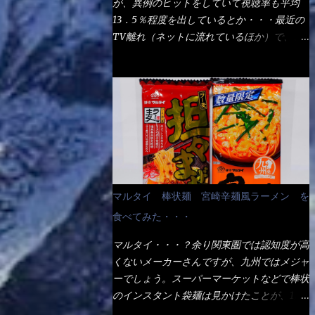
が、異例のヒットをしていて視聴率も平均
の満腹度になるのか？ この得サイズの木桶
ば、大阪誕生→全国区（北海道と沖縄は？）
13．5％程度を出しているとか・・・最近の
は、銭湯で使う洗い桶サイズだなぁ～ この
へ広がった、讃岐饂飩チェーン店大手といっ
TV離れ（ネットに流れているほか）で、こ
木桶サイズに、満々と湯が注がれていたら食
ても過言では無いでしょう。 各店舗で、毎
の数字を出すのは凄いと思う。 相模原市に
べ進むうちに、麺が伸びてしまうだろう。
日饂飩を打っているので饂飩好きの方には店
もあるのか？ と過去を思い出したら・・・
これなら茹で上がった直後のままで、食べ進
舗に寄って違う！と云う人も居るらしい・・
あった！ とんかつ赤城！ 老齢の女性がメ
められるじゃないか！ 別皿で、葱と天かす
そんな大手讃岐饂飩チェーン店と関係がある
インで調理場を仕切、老齢の男性が脇をサポ
を満タンに用意して、山葵も2つ。 それに湯
のか？ 箱詰め乾麺！ このパッケージから
ートし最近は若い女性がオーダーや片付けを
が無い利点として、汁が薄まらない！ これ
すれば、間違いなく贈答用目的でしょう。
担当している。 まずはこれを見て欲しい！
だよ、これ！！ 湯があると、うどんと共に
そんな贈答用箱詰め饂飩・・・またもやメガ
カウンターに置かれた＜お皿＞である。 直
汁の方へ湯までも入ってしまう。つまりラー
ドンキで発見し購入！ 中身は、この様な状
ぐに気づいたでしょう！ 何かキャベツが山
メンの麺にスープが絡む現象ですな。 結
態です。 乾麺の束が6束／一パックになって
じゃないか！？ ハイ、山です。 これが標
局、伸びずに汁も薄らむこともなく・・最後
マルタイ 棒状麺 宮崎辛麺風ラーメン を
おり、それが3袋入りです。 18束入りという
準なのです。 普通のとんかつ屋のキャベツ
の方で＜だし汁＞を少し追加しました。 腹
わけですね！900ｇの容量となり、1束／50
食べてみた・・・
と比べたら、10人前ほどあるか？ 値段的に
イッパイだけど、得サイズは全てお腹の中へ
ｇです。 実売は、楽天で1980円・・・
は、メイン（主流は1,000超）＋定食セット
収まったし満足達成度100％ 苦しいと云う事
マルタイ・・・？余り関東圏では認知度が高
Amazonで1280円と云った感じです。 で私
350円程と値段的には、それ程では安い訳で
も無いな！ まだ鶏天1個位は入りそうだ
くないメーカーさんですが、九州ではメジャ
は幾らで、メガドンキでゲットしたかって？
も無いが、客足が絶えない人気店である。
ね。 と云う事で、今回＜釜揚げうどんの湯
ーでしょう。スーパーマーケットなどで棒状
それは非常に言いづらい・・・色々と各方面
そんなメニューのなかで、リーズナブルで頂
無し＞を試したら、確...
のインスタント袋麺は見かけたことが、1度
へ忖度して、激安だったとだけ申し上げまし
ける＜映え＞るメニューが＜カツカレー＞
や2度はあるでしょう。 日本国内やアジア圏