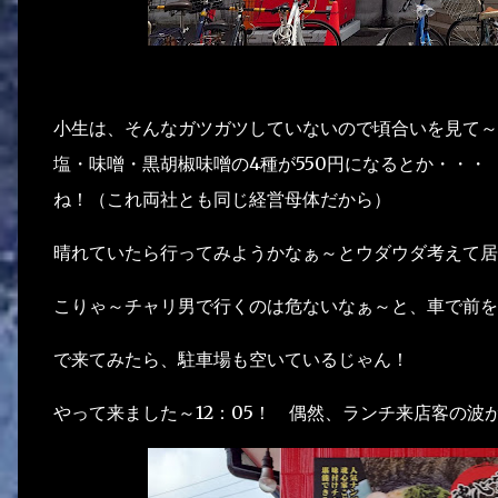
小生は、そんなガツガツしていないので頃合いを見て～
塩・味噌・黒胡椒味噌の4種が550円になるとか・・
ね！（これ両社とも同じ経営母体だから）
晴れていたら行ってみようかなぁ～とウダウダ考えて居
こりゃ～チャリ男で行くのは危ないなぁ～と、車で前を
で来てみたら、駐車場も空いているじゃん！
やって来ました～12：05！ 偶然、ランチ来店客の波