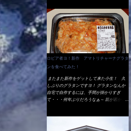
ょう。 早速1袋を大釜で茹で～ ハイ、約15分
だ！ これです。 当時1,000円税込だった
でもインスタント袋麺と云えば、四角い形状
ほど茹で上げた状態です。 当家には、高齢
が・・・今も変わらないと思うけど・・・
になった乾麺が普通でしょう。マルタイでは
者がいるので少し柔らかく・・・ 茹で上が
これが出てくると、カウンター中からOH～
＜棒状＞なのです。 素麺や日本蕎麦などの
った饂飩は、お店の饂飩に比べ＜細い＞で
と声が飛ぶ！ 写真は、キャベツ少なめでお
乾麺と一緒ですね！ そんなマルタイ棒状ラ
す。 どちらかと云えば、稲庭饂飩的な太さ
願いしています。 皿のサイズは、直径30cm
ーメンを、OKストアで見かけ思わず手に取
ですね。 さてこれを、どの様に食べるか？
ほどあります。 そこにドカ盛のキャベツと
って買い物篭へ 坦々まぜそばと＜数量限定
長葱無かったので、玉葱を刻んで八王子ラー
御飯にカレーがかかっています。 カレーは
＞宮崎辛麺風ラーメン オーッといきなり私
メン風月見つけうどん！ 冷やし釜あげうど
辛く無く、食べやすいタイプです。 それじ
の胃袋をグサッと・・・・ 棒状インスタン
ん～です。 ラーメン丼に、冷水を軽く張っ
ロピア者ヨ！新作 アマトリチャーナグラタ
ゃ～カツは、ハムカツ程度の薄さだろう？と
トラーメンのデビューが決まりました。
て饂飩を盛り付け、お椀に昆布出汁つゆと長
思われるかもしれないが・・・違う！ チャ
ンを食べてみた！
か・ら・め・ん・辛麺！ 宮崎辛麺はチャル
葱に山葵です。 これでツルツル～と頂きま
ーンとした厚さのあるトンカツです。 それ
メラや日清からも出されている、辛口のラー
した。 良いじゃないか～...
またまた新作をゲットして来た小生！ 久
も揚げたての熱々です。 これを難なく完食
メンじゃん！！ 酸っぱくしたら、酸辣湯
しぶりのグラタンですヨ！ グラタンなんか
出来なければ、漢では無い！と云っても過言
麺？なんてね。 よし今日のサラメシは、宮
自宅で自作するには、手間が掛かりすぎ
ではないだろう。 この他も、兎に角ボリュ
崎辛麺にしよう！ それではまず袋を開ける
て・・・何年ぶりだろうなぁ～ 親が若かり
ーム満点で＜薄カツ＞と呼ばれるメニュー
と・・・ なんだか紙に巻かれた棒状の麺が
し頃、偶に作っていたなぁ～ アマトリチャ
は、トンカツが2枚重ねて出てくるだ！ 1枚
二束、調味油と粉末スープ！ やはり見慣れ
ーナ？ 何だそれ？？調べると、イタリア語
が薄いから、2枚乗せにしたらしいけ
ない姿・・・何だかチョッと高級感的
らしくパスタソースだって～ トマトソース
ど・・・
な・・・だって透明なトレイに並んだ棒状麺
らしいですよ！ 何処からの情報？ ウィキ