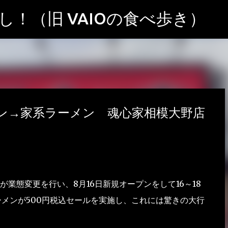
スキップしてメイン コンテンツに移動
！（旧 VAIOの食べ歩き）
ン→家系ラーメン 魂心家相模大野店
業態変更を行い、8月16日新規オープンをして16～18
ーメンが500円税込セールを実施し、これには驚きの大行