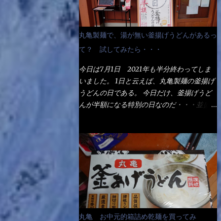
丸亀製麺で、湯が無い釜揚げうどんがあるっ
て？ 試してみたら・・・
今日は7月1日 2021年も半分終わってしま
いました。 1日と云えば、丸亀製麺の釜揚げ
うどんの日である。 今日だけ、釜揚げうど
んが半額になる特別の日なのだ・・・並盛
290円→140円になるんだよ。大400円だっ
て200円になるんだゾ！ でも今日は試した
いことが2つある！ 1つめは釜揚げうどんの
湯が無い注文が通るか？ 釜揚げうどんは、
木の桶に茹で湯と共に＜うどん＞が泳いでる
～ でもコレって食べきるまで湯に浸かって
いるわけで、最初と最後では麺の固さという
かコシが違う！ だったら湯なんか要らない
じゃん！ 茹で上げ直後の麺だけいいよ！と
丸亀 お中元的箱詰め乾麺を買ってみ