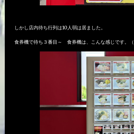
しかし店内待ち行列は10人弱は居ました。
食券機で待ち３番目～ 食券機は、こんな感じです。（