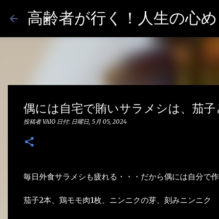
高齢者が行く！人生の心めし
偶には自宅で賄いサラメシは、茄子
投稿者
VAIO
日付:
日曜日, 5月 05, 2024
毎日外食サラメシも疲れる・・・だから偶には自分で作
茄子2本、鶏モモ肉1枚、ニンニクの芽、刻みニンニク