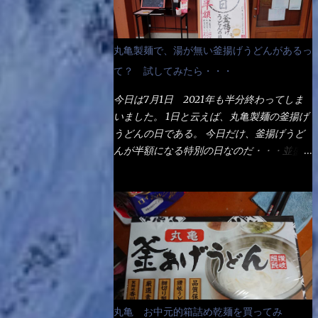
丸亀製麺で、湯が無い釜揚げうどんがあるっ
て？ 試してみたら・・・
今日は7月1日 2021年も半分終わってしま
いました。 1日と云えば、丸亀製麺の釜揚げ
うどんの日である。 今日だけ、釜揚げうど
んが半額になる特別の日なのだ・・・並盛
290円→140円になるんだよ。大400円だっ
て200円になるんだゾ！ でも今日は試した
いことが2つある！ 1つめは釜揚げうどんの
湯が無い注文が通るか？ 釜揚げうどんは、
木の桶に茹で湯と共に＜うどん＞が泳いでる
～ でもコレって食べきるまで湯に浸かって
いるわけで、最初と最後では麺の固さという
かコシが違う！ だったら湯なんか要らない
じゃん！ 茹で上げ直後の麺だけいいよ！と
丸亀 お中元的箱詰め乾麺を買ってみ