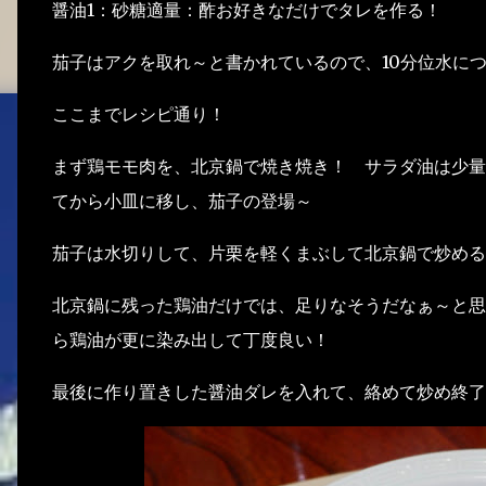
醤油1：砂糖適量：酢お好きなだけでタレを作る！
茄子はアクを取れ～と書かれているので、10分位水に
ここまでレシピ通り！
まず鶏モモ肉を、北京鍋で焼き焼き！ サラダ油は少量
てから小皿に移し、茄子の登場～
茄子は水切りして、片栗を軽くまぶして北京鍋で炒める
北京鍋に残った鶏油だけでは、足りなそうだなぁ～と思
ら鶏油が更に染み出して丁度良い！
最後に作り置きした醤油ダレを入れて、絡めて炒め終了