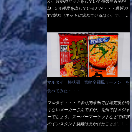
が、異例のヒットをしていて視聴率も平均
の満腹度になるのか？ この得サイズの木桶
ば、大阪誕生→全国区（北海道と沖縄は？）
13．5％程度を出しているとか・・・最近の
は、銭湯で使う洗い桶サイズだなぁ～ この
へ広がった、讃岐饂飩チェーン店大手といっ
TV離れ（ネットに流れているほか）で、こ
木桶サイズに、満々と湯が注がれていたら食
ても過言では無いでしょう。 各店舗で、毎
の数字を出すのは凄いと思う。 相模原市に
べ進むうちに、麺が伸びてしまうだろう。
日饂飩を打っているので饂飩好きの方には店
もあるのか？ と過去を思い出したら・・・
これなら茹で上がった直後のままで、食べ進
舗に寄って違う！と云う人も居るらしい・・
あった！ とんかつ赤城！ 老齢の女性がメ
められるじゃないか！ 別皿で、葱と天かす
そんな大手讃岐饂飩チェーン店と関係がある
インで調理場を仕切、老齢の男性が脇をサポ
を満タンに用意して、山葵も2つ。 それに湯
のか？ 箱詰め乾麺！ このパッケージから
ートし最近は若い女性がオーダーや片付けを
が無い利点として、汁が薄まらない！ これ
すれば、間違いなく贈答用目的でしょう。
担当している。 まずはこれを見て欲しい！
だよ、これ！！ 湯があると、うどんと共に
そんな贈答用箱詰め饂飩・・・またもやメガ
カウンターに置かれた＜お皿＞である。 直
汁の方へ湯までも入ってしまう。つまりラー
ドンキで発見し購入！ 中身は、この様な状
ぐに気づいたでしょう！ 何かキャベツが山
メンの麺にスープが絡む現象ですな。 結
態です。 乾麺の束が6束／一パックになって
じゃないか！？ ハイ、山です。 これが標
局、伸びずに汁も薄らむこともなく・・最後
マルタイ 棒状麺 宮崎辛麺風ラーメン を
おり、それが3袋入りです。 18束入りという
準なのです。 普通のとんかつ屋のキャベツ
の方で＜だし汁＞を少し追加しました。 腹
わけですね！900ｇの容量となり、1束／50
食べてみた・・・
と比べたら、10人前ほどあるか？ 値段的に
イッパイだけど、得サイズは全てお腹の中へ
ｇです。 実売は、楽天で1980円・・・
は、メイン（主流は1,000超）＋定食セット
収まったし満足達成度100％ 苦しいと云う事
マルタイ・・・？余り関東圏では認知度が高
Amazonで1280円と云った感じです。 で私
350円程と値段的には、それ程では安い訳で
も無いな！ まだ鶏天1個位は入りそうだ
くないメーカーさんですが、九州ではメジャ
は幾らで、メガドンキでゲットしたかって？
も無いが、客足が絶えない人気店である。
ね。 と云う事で、今回＜釜揚げうどんの湯
ーでしょう。スーパーマーケットなどで棒状
それは非常に言いづらい・・・色々と各方面
そんなメニューのなかで、リーズナブルで頂
無し＞を試したら、確...
のインスタント袋麺は見かけたことが、1度
へ忖度して、激安だったとだけ申し上げまし
ける＜映え＞るメニューが＜カツカレー＞
や2度はあるでしょう。 日本国内やアジア圏