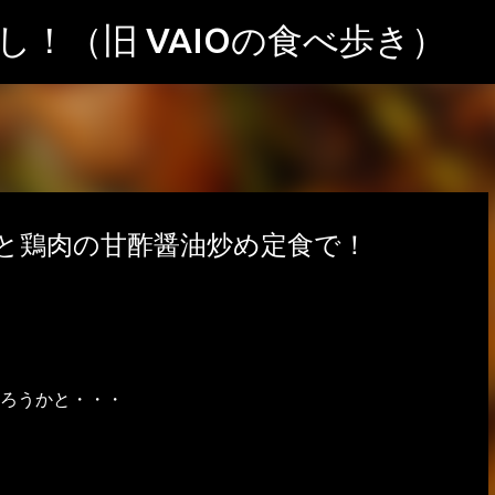
スキップしてメイン コンテンツに移動
！（旧 VAIOの食べ歩き）
と鶏肉の甘酢醤油炒め定食で！
ろうかと・・・