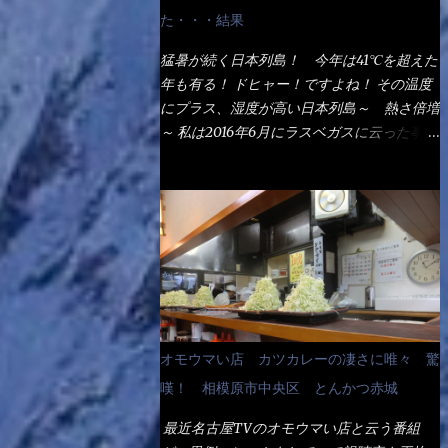
なるでしょう。 事前にググって調べたら、
た・・・結果
やっぱり＜湯無し＞注文は、裏注文方法とし
てあるらしい。 それと店員によっては、理
猛暑が続く日本列島！ 今年は41℃を超えた
解出来ない者も居るらしい云う事。 そこで
年も有る！ ドヒャー！ですよね！ その温度
ランチ混雑前に、行くのが店への配慮でもあ
にプラス、湿度が高い日本列島～ 熱さ倍増
る。 11:20 店内に入り・・・『釜揚げうど
～ 私は2016年6月にラスベガスに云った事が
ん得を湯ナシで！』と注文したら、近場にい
有るが・・・確かに暑いよ！ でもベタベタ
たオッサン店員はキョトンとした顔『湯な
感は無いし、美人も多かった！（これは関係
し？』（これだ全く理解していないな） す
無いね） 処で今日は何だ！？これです。 丸
ると茹で方の若い女性店員が『いい！い
亀 釜あげうどん！ 日本には、お中元とお
い！！』とオッサンを向こうへやった。 で
歳暮という古来からの風習がある。 お中元
サッサと、木桶を用意してうどんだけ入れて
は、丁度お盆の夏場に日頃お世話になってい
出して来ました。 な～るほど、この事
る方への＜ご挨拶＞としての贈り物の習慣で
か・・・ で今日の2021年後半1回目のサラメ
す。 今では、大分廃れてしまっているか
シです。 見事に木桶には湯が入っていな
と・・・小生もお中元やお歳暮など送った事
オモウマい店 カツカレーの凄さに唯々 驚
い、UDONだけです。 しかし、この木桶デ
は無い！（キッパリ） まぁ～この慣習が残
カイなぁ～ 試したいこと残りの1つが＜得＞
嘆！ 相模原市中央区 とんかつ赤城
っているのは、官公庁や超大手企業戦士（昇
サイズを食べられるか？である。 前回も、
進目的）などの世界でしょう。 要は、ゴマ
最近名古屋TVのオモウマい店と云う番組
大しか食べていないからね、得がどれくらい
スリ・・・てな感じかな。 丸亀製麺と云え