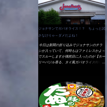
なんて見慣れないからねぇ～（コストがかか
ペディアから・・・そうだろうな～笑 電子
る） 袋の裏側を見ると、韮とか卵の用意を
レンジで弱めのワット（小生は500Wで3分
勧めている。 それなばらと冷蔵庫にあっ
程度）温めてテーブルへ これ店舗の調理場
た、黒豆モヤシ・韮・生卵を用意しました。
で、製造しているけど考えるに大き目のオー
まず鍋1で湯を沸かし、麺を茹でる！ 小鍋
ブン皿で焼いて、大凡の目安で小分けにして
ジョナサンでガパオライス！？ ちょっと試
で別に湯を沸かし卵を溶きながら投入～ 次
いるようで、パックをよーく見たら表面のチ
にモヤシを入れて、粉末スープを投入！！
さなけりゃ～ダメだよね！
ーズの乗り具合に結構な差が出ていた・・・
それと韮の根本の固い部分もね！ 麺が茹で
チーズに焦げ目が付いているのを、しっかり
今日は新聞の折り込みでジョナサンのチラ
上がったら、丼へ入れてから小鍋のスープを
確認し買うことをオススメします。（取り分
シが入っていて、何時もはファミレスかよ～
丼の中へ 最後に小鍋の具を上にかけ、韮の
け量にも若干有り差がでてるだろう） 早速
でスルーしますが偶然目に入ったのが【ホー
葉の部分をドサッと乗せて調味油を入れて完
タバスコを振りかけて食べてみると・・・結
リーバジル香る、タイ風ガパオライス特得ク
成です。 どうでしょう？ 見た目 Goodデ
構美味しいよ！ 久しぶりだな～ホワイトソ
ーポン】です。 これが通常だと税込989円
ザイン賞じゃない！？ 笑 マルタイのHPを
ースとマカロニの絡まった食感・・・懐かし
→769円になるのか！？ 弱いんだよナァ
見ると・・・（引用） めんは、ノンフラ
い～ 今回ダイソーのカレー用のスプーンを
～ それに使用期限は6/15迄となってい
イ・ノンスチーム製法で仕上げた、生めんに
使ってみたら、これが凄くうまくすくえるん
て・・・今日じゃん！！ そこで近くのお店
近い風味のストレートめんです。 豚の旨味
だよねぇ～（このスプーン当たりだね） 今
へ・・・・ モーニング以外の通常メニュー
に数種類の唐辛子、ニンニクを加えた辛さと
回新作のグラタンを頂きましたが、まずまず
は、10:30以降に提供されるので10:40頃に店
コクが凝縮された醤油ベースのスープです。
の美味しさとダイソーのカレースプーンの。
内へ 私は基本的、どの店に行っても同じメ
調味油に赤ラー油とごま油を使用することに
すくい上げ力の良さを再度認識できました。