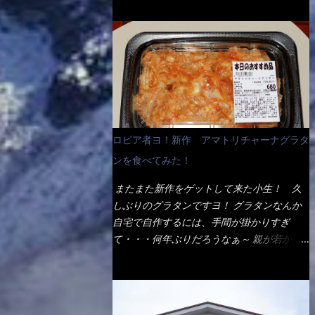
ょう。 早速1袋を大釜で茹で～ ハイ、約15分
だ！ これです。 当時1,000円税込だった
でもインスタント袋麺と云えば、四角い形状
ほど茹で上げた状態です。 当家には、高齢
が・・・今も変わらないと思うけど・・・
になった乾麺が普通でしょう。マルタイでは
者がいるので少し柔らかく・・・ 茹で上が
これが出てくると、カウンター中からOH～
＜棒状＞なのです。 素麺や日本蕎麦などの
った饂飩は、お店の饂飩に比べ＜細い＞で
と声が飛ぶ！ 写真は、キャベツ少なめでお
乾麺と一緒ですね！ そんなマルタイ棒状ラ
す。 どちらかと云えば、稲庭饂飩的な太さ
願いしています。 皿のサイズは、直径30cm
ーメンを、OKストアで見かけ思わず手に取
ですね。 さてこれを、どの様に食べるか？
ほどあります。 そこにドカ盛のキャベツと
って買い物篭へ 坦々まぜそばと＜数量限定
長葱無かったので、玉葱を刻んで八王子ラー
御飯にカレーがかかっています。 カレーは
＞宮崎辛麺風ラーメン オーッといきなり私
メン風月見つけうどん！ 冷やし釜あげうど
辛く無く、食べやすいタイプです。 それじ
の胃袋をグサッと・・・・ 棒状インスタン
ん～です。 ラーメン丼に、冷水を軽く張っ
ロピア者ヨ！新作 アマトリチャーナグラタ
ゃ～カツは、ハムカツ程度の薄さだろう？と
トラーメンのデビューが決まりました。
て饂飩を盛り付け、お椀に昆布出汁つゆと長
思われるかもしれないが・・・違う！ チャ
ンを食べてみた！
か・ら・め・ん・辛麺！ 宮崎辛麺はチャル
葱に山葵です。 これでツルツル～と頂きま
ーンとした厚さのあるトンカツです。 それ
メラや日清からも出されている、辛口のラー
した。 良いじゃないか～...
またまた新作をゲットして来た小生！ 久
も揚げたての熱々です。 これを難なく完食
メンじゃん！！ 酸っぱくしたら、酸辣湯
しぶりのグラタンですヨ！ グラタンなんか
出来なければ、漢では無い！と云っても過言
麺？なんてね。 よし今日のサラメシは、宮
自宅で自作するには、手間が掛かりすぎ
ではないだろう。 この他も、兎に角ボリュ
崎辛麺にしよう！ それではまず袋を開ける
て・・・何年ぶりだろうなぁ～ 親が若かり
ーム満点で＜薄カツ＞と呼ばれるメニュー
と・・・ なんだか紙に巻かれた棒状の麺が
し頃、偶に作っていたなぁ～ アマトリチャ
は、トンカツが2枚重ねて出てくるだ！ 1枚
二束、調味油と粉末スープ！ やはり見慣れ
ーナ？ 何だそれ？？調べると、イタリア語
が薄いから、2枚乗せにしたらしいけ
ない姿・・・何だかチョッと高級感的
らしくパスタソースだって～ トマトソース
ど・・・
な・・・だって透明なトレイに並んだ棒状麺
らしいですよ！ 何処からの情報？ ウィキ