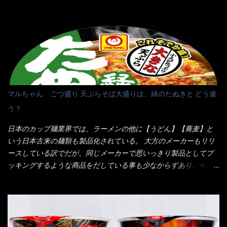
そこで近くのお店へ・・・・ モーニング以外の通常メニューは、
10:30以降に提供されるので10:40頃に店内へ 私は基本的、どの店
に行っても同じメニュー同じ味のファミレスには行きません。 最
近は、ステーキガストに試しに行ったぐらいです。（肉が喰いた
くて） しかし最近のファミレスは合理化が進み、店員さんもフロ
ア担当は2人程度しか居ないんだよねぇ～ それに注文はタッチパ
ネル！！ 凄いよなぁ～ 20年位前は、フロア担当だけでも5人は
居たと思うけど・・・ 判らず店員さんを呼ぶピンポンを・・・ク
マルちゃん ごつ盛り 天ぷらそば大盛りは、緑のたぬきと どう違
ーポンなんだけどと伝えると、丁寧にタッチパネルで～と教えて
う？
くれたが、何故かタッチパネルがクーポンを受け付けない！！ 店
員さんも、アレー？といいながら私が受け付けますので・・・と
日本のカップ麺業界では、ラーメンの他に【うどん】【蕎麦】と
消えていった。 タッチパネルのやつ、安いのは嫌うんだな！？こ
いう日本古来の麺類も製品化されている。 大方のメーカーもリリ
のヤロー！ 待つ事暫し・・・10分は越えたと思うけど・・・出て
ースしている訳でだが、同じメーカーで思いっきり製品としてブ
来ました。 こちらが本日のサラメシ【ホーリーバジル香る、タイ
ッキングするような商品をだしている事も少なからずあり、今回
風ガパオライス】です。 私は、5年位前までは渋谷勤務だったので
はマルちゃんの【ごつ盛り天ぷらそば】を食べてみること
エスニックランチが多かったのよ！ 渋谷チャオタイなんて1人で良
に・・・ ※東洋水産様 写真借用致しました。 マルちゃんとの
く行きましたねぇ～ だからタイ料理屋さんには、辛味剤・酢・ナ
【そば】と云えば【緑のたぬき】という商品が、ドーンッと構え
ンプラー・砂糖などの4点セット（私はスパイスガールズと呼んで
ている訳で何故に敢えて本商品をリリースするの？ 確かに販売価
いた）が料理に必ず付いてきたものです。 でも流石にファミレ
格は、緑のたぬきの実売は108円位で、ごつ盛り天ぷらそばは98円