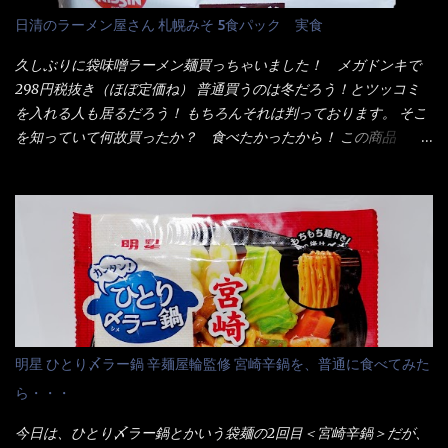
抽出物、(一部にえび・小麦・そば・卵・ さば ・大豆・豚肉・やま
も経つと記憶の彼方に・・・いや歳だから記憶力が、どうのこう
日清のラーメン屋さん 札幌みそ 5食パック 実食
いも・ゼラチンを含む) 材料から見れば、緑のたぬきの方が蒲鉾が
のではない。 記憶に残るだけのインパクトに欠けている商品と
入っている！ あの半円形のヤツね！ それとカロチン色素・・・
云う事（当時） 開封すると・・・ 小袋なんてありゃしない！ カ
久しぶりに袋味噌ラーメン麺買っちゃいました！ メガドンキで
さば！？ さばって鯖か？？ サバ読んでないか？？ ■カロリー
ップヌードルは基本蓋開けて、熱湯を注ぐだけで出来る！それが
298円税抜き（ほぼ定価ね） 普通買うのは冬だろう！とツッコミ
比較 緑のたぬき ...
デビュー時からの最大のポイント。 だから粉末スープの具も全
を入れる人も居るだろう！ もちろんそれは判っております。 そこ
部カップの中でカオス状態。 これ特に縦型Bigカップだと、スー
を知っていて何故買ったか？ 食べたかったから！ この商品
プが沈殿するのよねぇ～ だから毎度、ホワイトカップを別に用
2019/6/3にリニューアル販売しているらしくてね！ 麺もスープ
意！ 3分待つのだゾ！ チェルシー！！ OK？ は～い こうな
も。北海道こだわりで全面改良らしい・・・そうと知ったら食べ
りました～ 熱湯によりカップ内に対流が起こり、表層が泡立っ
てみないといけないじゃん！（知るのが遅い） リニューアル前の
ている～ 隣に用意したのが、ホワイトカップ丼型です。 こちら
は食べた事あるのよ！でもここ数年は、カップ麺の方が話題性も
へ内容物を全て移すのと同時に、スープも満遍なく全体に行き渡
品揃えも上じゃん！ だって話題性の無いのを食べても・・・しょ
させる。 箸で麺から移動させ、具とスープは最後に移すとこうな
うが無いじゃん！ 日本で話題性が無いのに、外国の人には尚更ね
りました。 良い感じではないか！ やはり一部粉末スープが縦型
ぇ～ 袋麺と云えば【サッポロ一番】と云われる程だが、10年位前
カップの壁面に残っていたので、ぜーんぶ箸等で落としてホワイ
に革新的な袋麺が出た！ それは『マルちゃん正麺』と云われる商
トカップへ。 まずは麺を見ると、カップヌードルとしては太く平
品！！ 生麺感覚～と大御所俳優の役所広司を起用したCMで一躍
明星 ひとり〆ラー鍋 辛麺屋輪監修 宮崎辛鍋を、普通に食べてみた
打ちで縮れてます。 ■蒙古タンメン中本の麺 蒙古タンメンの方
有名になりTOPに・・・その後ライバルとして日清から【ラ王】
ら・・・
は、やはり太く平打ちですが麺の厚みがあるような・・・ 食感
がリリース！つまり今回の【日清のラーメン屋さん】は、袋麺と
は、どちらも柔らかいと感じは同じ。 湯に戻りやすい特性が強
しては廉価版のポジション・・・ 事実ラ王は、HPでは別扱い！
今日は、ひとり〆ラー鍋とかいう袋麺の2回目＜宮崎辛鍋＞だが、
いのね。 箸で持ち上げた状態は・・・ ■カップヌードル激辛味噌 ■