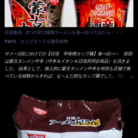
スでは・・・それは無いね！残念だ～ 今回はすかいらーくグルー
でした。 殆ど変わらないじゃないか！？ そこで何が違うか・・・
プで、タイ料理をどの様に再現して提供しているか？を見るだけ
メーカーHPから情報を得てみた。 ■原材料 比較（相手に含まれ
だなぁ～ 因みにガパオ＝ホーリーバジルなのです。 肉は通常チ
て居ない物質を赤色） ☆緑のたぬき 油揚げめん(小麦粉(国内製
キンが多く豚や牛もあります。 肉は挽肉みたいなミンチではな
造)、そば粉、植物油脂、植物性たん白、食塩、とろろ芋、卵白)、
日清食品 2つの辛口味噌ラーメンを食べ比べてみたら・・・
く、粗挽きの肉になるんです。 それに現地バンコクでは、卵は固
かやく(小えびてんぷら、 かまぼこ )、添付調味料(砂糖、食塩、し
焼きが本来です。 今回はほぼ全熟の目玉焼きで、これは日本風
Part2 カップヌードル激辛味噌
ょうゆ、魚介エキス、たん白加水分解物、香辛料、ねぎ、香味油
なのです。 まず頂いて見ると・・・肉はチキンで味付けは、チャ
脂)／加工でん粉、調味料(アミノ酸等)、炭酸カルシウム、カラメ
サァ～2回に分けての【日清 辛味噌カップ麺】食べ比べ～ 前回
オタイなのと比べれば薄め？ やっぱり調味料の【スパイスガール
ル色素、リン酸塩(Na)、増粘多糖類、レシチン、酸化防止剤(ビタ
は蒙古タンメン中本（中本＆イオン＆日清共同企画品）を頂きま
ズ】が必要だナァ～ 笑 私は、ブリッキーヌの粉末をよく掛け辛
ミンE)、クチナシ色素、ベニコウジ色素、香料、ビタミンB2、ビ
した。 結果として、個人的に蒙古タンメン中本を何回も店舗で食
く...
タミンB1、香辛料抽出物、 カロチン色素 、(一部にえび・小麦・
べている経験からすれば、な～んだ的なカップ麺でした。 同じ日
そば・卵・乳成分・大豆・豚肉・やまいも・ゼラチンを含む) ★ご
清食品から、昨年に続き2021年も再発売されたカップヌードル激
つ盛り 天ぷらそば 油揚げめん(小麦粉(国内製造)、そば粉、植物
辛味噌と、どちらが旨辛なんだ！？ 比較して見よう～企画を思
油脂、植物性たん白、食塩、とろろ芋、卵白)、かやく(小えびてん
いつきました。 見た目は、炎のシルエットが辛さを醸し出してい
ぷら)、添付調味料(砂糖、食塩、しょうゆ、魚介エキス、たん白加
る・・・ でもパッケージに惑わされてはいけない！！ 私はペ
水分解物、ねぎ、香辛料、 植物油 、香味油脂)／加工でん粉、調味
ヤングの【獄激辛焼きそば】を完食した漢だ。 その後の獄激辛カ
料(アミノ酸等)、炭酸カルシウム、カラメル色素、リン酸塩
レーもな！ 今回、カップヌードル激辛味噌はカップに敢えて辛
(Na)、増粘多糖類、レシチン、酸化防止剤(ビタミンE)、クチナシ
さレベルが記載されている。 それはレベル5！ 日清としては最上
色素、香料、ベニコウジ色素、ビタミンB2、ビタミンB1、香辛料
位の辛さと云っている訳だ。 昨年モデルも食べてはいるけど、1年