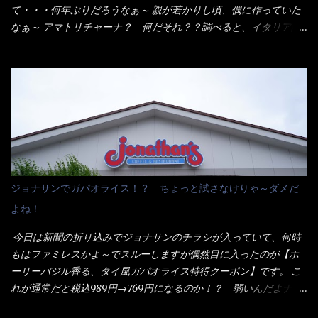
がかかる） 袋の裏側を見ると、韮とか卵の用意を勧めている。
て・・・何年ぶりだろうなぁ～ 親が若かりし頃、偶に作っていた
それなばらと冷蔵庫にあった、黒豆モヤシ・韮・生卵を用意しま
なぁ～ アマトリチャーナ？ 何だそれ？？調べると、イタリア語
した。 まず鍋1で湯を沸かし、麺を茹でる！ 小鍋で別に湯を沸か
らしくパスタソースだって～ トマトソースらしいですよ！ 何処
し卵を溶きながら投入～ 次にモヤシを入れて、粉末スープを投
からの情報？ ウィキペディアから・・・そうだろうな～笑 電子
入！！ それと韮の根本の固い部分もね！ 麺が茹で上がったら、
レンジで弱めのワット（小生は500Wで3分程度）温めてテーブル
丼へ入れてから小鍋のスープを丼の中へ 最後に小鍋の具を上にか
へ これ店舗の調理場で、製造しているけど考えるに大き目のオー
け、韮の葉の部分をドサッと乗せて調味油を入れて完成です。 ど
ブン皿で焼いて、大凡の目安で小分けにしているようで、パック
うでしょう？ 見た目 Goodデザイン賞じゃない！？ 笑 マルタ
をよーく見たら表面のチーズの乗り具合に結構な差が出てい
イのHPを見ると・・・（引用） めんは、ノンフライ・ノンスチー
た・・・チーズに焦げ目が付いているのを、しっかり確認し買う
ム製法で仕上げた、生めんに近い風味のストレートめんです。 豚
ことをオススメします。（取り分け量にも若干有り差がでてるだ
の旨味に数種類の唐辛子、ニンニクを加えた辛さとコクが凝縮さ
ろう） 早速タバスコを振りかけて食べてみると・・・結構美味し
ジョナサンでガパオライス！？ ちょっと試さなけりゃ～ダメだ
れた醤油ベースのスープです。 調味油に赤ラー油とごま油を使用
いよ！ 久しぶりだな～ホワイトソースとマカロニの絡まった食
よね！
することに風味と辛さを引き立たせています。 調味油をスープ
感・・・懐かしい～ 今回ダイソーのカレー用のスプーンを使って
全体に馴染ませるために、箸で麺と具を持ち上げて・・・ ええや
みたら、これが凄くうまくすくえるんだよねぇ～（このスプーン
今日は新聞の折り込みでジョナサンのチラシが入っていて、何時
ないかぁ～ モヤシが黒豆モヤシだから細身で熱を加えてもへた
当たりだね） 今回新作のグラタンを頂きましたが、まずまずの美
もはファミレスかよ～でスルーしますが偶然目に入ったのが【ホ
りづらい！（緑豆モヤシだと太くて熱加えるとダラーっとなるん
味しさとダイソーのカレースプーンの。すくい上げ力の良さを再
ーリーバジル香る、タイ風ガパオライス特得クーポン】です。 こ
だよ） それに細ストレート麺とモヤシが良いバランスで・・・
度認識できました。
れが通常だと税込989円→769円になるのか！？ 弱いんだよナァ
韮の緑と卵の黄色も相まって・・・映える...
～ それに使用期限は6/15迄となっていて・・・今日じゃん！！