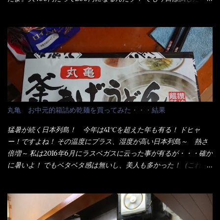
ことが2つある！ 1つめは釜揚げうどんの湯が無い注文が通る
か？ 釜揚げうどんは、木の桶に茹で湯と共に＜うどん＞が泳い
でる～ でもコレって食べきるまで湯に浸かっているわけで、最
初と最後では麺の固さというかコシが違う！ だったら湯なんか要
らないじゃん！ 茹で上げ直後の麺だけいいよ！となるでしょ
う。 事前にググって調べたら、やっぱり＜湯無し＞注文は、裏注
文方法としてあるらしい。 それと店員によっては、理解出来ない
者も居るらしい云う事。 そこでランチ混雑前に、行くのが店への
配慮でもある。 11:20 店内に入り・・・『釜揚げうどん得を湯ナ
丸亀 お中元的箱詰め乾麺を買ってみた・・・結果
シで！』と注文したら、近場にいたオッサン店員はキョトンとし
た顔『湯なし？』（これだ全く理解していないな） すると茹で方
猛暑が続く日本列島！ 今年は41℃を超えた年も有る！ ドヒャ
の若い女性店員が『いい！いい！！』とオッサンを向こうへやっ
ー！ですよね！ その温度にプラス、湿度が高い日本列島～ 熱さ
た。 でサッサと、木桶を用意してうどんだけ入れて出して来まし
倍増～ 私は2016年6月にラスベガスに云った事が有るが・・・確か
た。 な～るほど、この事か・・・ で今日の2021年後半1回目のサ
に暑いよ！ でもベタベタ感は無いし、美人も多かった！（これは
ラメシです。 見事に木桶には湯が入っていない、UDONだけで
関係無いね） 処で今日は何だ！？これです。 丸亀 釜あげうど
す。 しかし、この木桶デカイなぁ～ 試したいこと残りの1つが＜得
ん！ 日本には、お中元とお歳暮という古来からの風習がある。 お
＞サイズを食べられるか？である。 前回も、大しか食べていない
中元は、丁度お盆の夏場に日頃お世話になっている方への＜ご挨
からね、得がどれくらいの満腹度になるのか？ この得サイズの木
拶＞としての贈り物の習慣です。 今では、大分廃れてしまってい