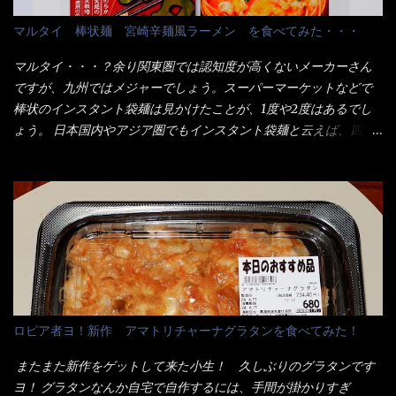
てこれを、どの様に食べるか？ 長葱無かったので、玉葱を刻んで
なメニューのなかで、リーズナブルで頂ける＜映え＞るメニュー
マルタイ 棒状麺 宮崎辛麺風ラーメン を食べてみた・・・
八王子ラーメン風月見つけうどん！ 冷やし釜あげうどん～です。
が＜カツカレー＞だ！ これです。 当時1,000円税込だった
ラーメン丼に、冷水を軽く張って饂飩を盛り付け、お椀に昆布出
が・・・今も変わらないと思うけど・・・ これが出てくると、カ
マルタイ・・・？余り関東圏では認知度が高くないメーカーさん
汁つゆと長葱に山葵です。 これでツルツル～と頂きました。 良い
ウンター中からOH～と声が飛ぶ！ 写真は、キャベツ少なめでお願
ですが、九州ではメジャーでしょう。スーパーマーケットなどで
じゃないか～...
いしています。 皿のサイズは、直径30cmほどあります。 そこに
棒状のインスタント袋麺は見かけたことが、1度や2度はあるでし
ドカ盛のキャベツと御飯にカレーがかかっています。 カレーは辛
ょう。 日本国内やアジア圏でもインスタント袋麺と云えば、四角
く無く、食べやすいタイプです。 それじゃ～カツは、ハムカツ程
い形状になった乾麺が普通でしょう。マルタイでは＜棒状＞なの
度の薄さだろう？と思われるかもしれないが・・・違う！ チャー
です。 素麺や日本蕎麦などの乾麺と一緒ですね！ そんなマルタ
ンとした厚さのあるトンカツです。 それも揚げたての熱々です。
イ棒状ラーメンを、OKストアで見かけ思わず手に取って買い物篭
これを難なく完食出来なければ、漢では無い！と云っても過言で
へ 坦々まぜそばと＜数量限定＞宮崎辛麺風ラーメン オーッといき
はないだろう。 この他も、兎に角ボリューム満点で＜薄カツ＞と
なり私の胃袋をグサッと・・・・ 棒状インスタントラーメンの
呼ばれるメニューは、トンカツが2枚重ねて出てくるだ！ 1枚が薄
デビューが決まりました。 か・ら・め・ん・辛麺！ 宮崎辛麺は
いから、2枚乗せにしたらしいけど・・・
チャルメラや日清からも出されている、辛口のラーメンじゃ
ん！！ 酸っぱくしたら、酸辣湯麺？なんてね。 よし今日のサラ
メシは、宮崎辛麺にしよう！ それではまず袋を開けると・・・ な
ロピア者ヨ！新作 アマトリチャーナグラタンを食べてみた！
んだか紙に巻かれた棒状の麺が二束、調味油と粉末スープ！ やは
り見慣れない姿・・・何だかチョッと高級感的な・・・だって透
またまた新作をゲットして来た小生！ 久しぶりのグラタンです
明なトレイに並んだ棒状麺なんて見慣れないからねぇ～（コスト
ヨ！ グラタンなんか自宅で自作するには、手間が掛かりすぎ