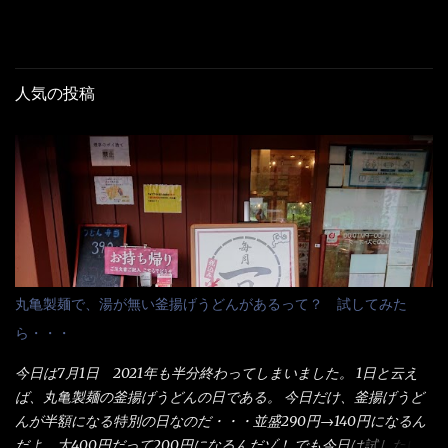
人気の投稿
丸亀製麺で、湯が無い釜揚げうどんがあるって？ 試してみた
ら・・・
今日は7月1日 2021年も半分終わってしまいました。 1日と云え
ば、丸亀製麺の釜揚げうどんの日である。 今日だけ、釜揚げうど
んが半額になる特別の日なのだ・・・並盛290円→140円になるん
だよ。大400円だって200円になるんだゾ！ でも今日は試したい