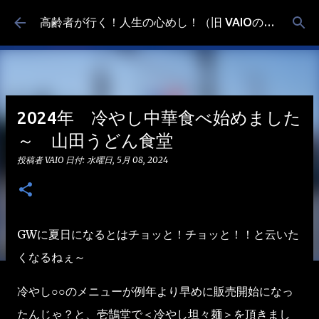
スキップしてメイン コンテンツに移動
高齢者が行く！人生の心めし！（旧 VAIOの食べ歩き）
2024年 冷やし中華食べ始めました
～ 山田うどん食堂
投稿者
VAIO
日付:
水曜日, 5月 08, 2024
GWに夏日になるとはチョッと！チョッと！！と云いた
くなるねぇ～
冷やし○○のメニューが例年より早めに販売開始になっ
たんじゃ？と、壱鵠堂で＜冷やし坦々麺＞を頂きまし