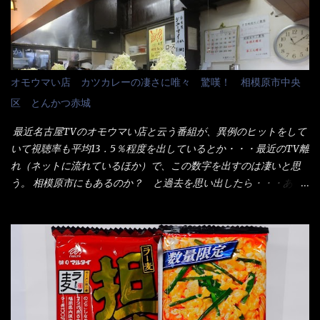
桶は、銭湯で使う洗い桶サイズだなぁ～ この木桶サイズに、満々
るかと・・・小生もお中元やお歳暮など送った事は無い！（キッ
と湯が注がれていたら食べ進むうちに、麺が伸びてしまうだろ
パリ） まぁ～この慣習が残っているのは、官公庁や超大手企業戦
う。 これなら茹で上がった直後のままで、食べ進められるじゃな
士（昇進目的）などの世界でしょう。 要は、ゴマスリ・・・てな
いか！ 別皿で、葱と天かすを満タンに用意して、山葵も2つ。 そ
感じかな。 丸亀製麺と云えば、大阪誕生→全国区（北海道と沖縄
れに湯が無い利点として、汁が薄まらない！ これだよ、こ
は？）へ広がった、讃岐饂飩チェーン店大手といっても過言では
オモウマい店 カツカレーの凄さに唯々 驚嘆！ 相模原市中央
れ！！ 湯があると、うどんと共に汁の方へ湯までも入ってしま
無いでしょう。 各店舗で、毎日饂飩を打っているので饂飩好きの
区 とんかつ赤城
う。つまりラーメンの麺にスープが絡む現象ですな。 結局、伸び
方には店舗に寄って違う！と云う人も居るらしい・・ そんな大手
ずに汁も薄らむこともなく・・最後の方で＜だし汁＞を少し追加
讃岐饂飩チェーン店と関係があるのか？ 箱詰め乾麺！ このパッ
最近名古屋TVのオモウマい店と云う番組が、異例のヒットをして
しました。 腹イッパイだけど、得サイズは全てお腹の中へ収まっ
ケージからすれば、間違いなく贈答用目的でしょう。 そんな贈答
いて視聴率も平均13．5％程度を出しているとか・・・最近のTV離
たし満足達成度100％ 苦しいと云う事も無いな！ まだ鶏天1個位
用箱詰め饂飩・・・またもやメガドンキで発見し購入！ 中身は、
れ（ネットに流れているほか）で、この数字を出すのは凄いと思
は入りそうだね。 と云う事で、今回＜釜揚げうどんの湯無し＞を
この様な状態です。 乾麺の束が6束／一パックになっており、それ
う。 相模原市にもあるのか？ と過去を思い出したら・・・あっ
試したら、確...
が3袋入りです。 18束入りというわけですね！900ｇの容量とな
た！ とんかつ赤城！ 老齢の女性がメインで調理場を仕切、老齢
り、1束／50ｇです。 実売は、楽天で1980円・・・Amazonで
の男性が脇をサポートし最近は若い女性がオーダーや片付けを担
1280円と云った感じです。 で私は幾らで、メガドンキでゲットし
当している。 まずはこれを見て欲しい！ カウンターに置かれた＜
たかって？ それは非常に言いづらい・・・色々と各方面へ忖度し
お皿＞である。 直ぐに気づいたでしょう！ 何かキャベツが山じ
て、激安だったとだけ申し上げましょう。 早速1袋を大釜で茹で～
ゃないか！？ ハイ、山です。 これが標準なのです。 普通のとん
ハイ、約15分ほど茹で上げた状態です。 当家には、高齢者がいる
かつ屋のキャベツと比べたら、10人前ほどあるか？ 値段的には、
ので少し柔らかく・・・ 茹で上がった饂飩は、お店の饂飩に比べ
メイン（主流は1,000超）＋定食セット350円程と値段的には、そ
＜細い＞です。 どちらかと云えば、稲庭饂飩的な太さですね。 さ
れ程では安い訳でも無いが、客足が絶えない人気店である。 そん