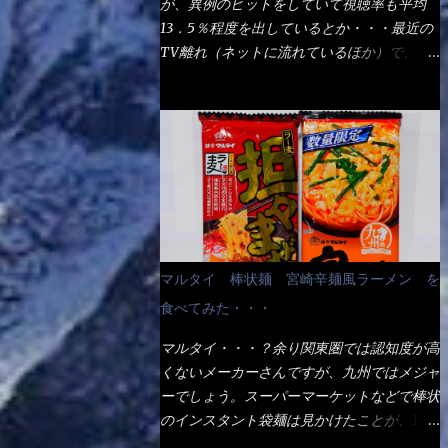
が、異例のヒットをしていて視聴率も平均
の満腹度になるのか？ この得サイズの木桶
ば、大阪誕生→全国区（北海道と沖縄は？）
13．5％程度を出しているとか・・・最近の
は、銭湯で使う洗い桶サイズだなぁ～ この
へ広がった、讃岐饂飩チェーン店大手といっ
TV離れ（ネットに流れているほか）で、こ
木桶サイズに、満々と湯が注がれていたら食
ても過言では無いでしょう。 各店舗で、毎
の数字を出すのは凄いと思う。 相模原市に
べ進むうちに、麺が伸びてしまうだろう。
日饂飩を打っているので饂飩好きの方には店
もあるのか？ と過去を思い出したら・・・
これなら茹で上がった直後のままで、食べ進
舗に寄って違う！と云う人も居るらしい・・
あった！ とんかつ赤城！ 老齢の女性がメ
められるじゃないか！ 別皿で、葱と天かす
そんな大手讃岐饂飩チェーン店と関係がある
インで調理場を仕切、老齢の男性が脇をサポ
を満タンに用意して、山葵も2つ。 それに湯
のか？ 箱詰め乾麺！ このパッケージから
ートし最近は若い女性がオーダーや片付けを
が無い利点として、汁が薄まらない！ これ
すれば、間違いなく贈答用目的でしょう。
担当している。 まずはこれを見て欲しい！
だよ、これ！！ 湯があると、うどんと共に
そんな贈答用箱詰め饂飩・・・またもやメガ
カウンターに置かれた＜お皿＞である。 直
汁の方へ湯までも入ってしまう。つまりラー
ドンキで発見し購入！ 中身は、この様な状
ぐに気づいたでしょう！ 何かキャベツが山
メンの麺にスープが絡む現象ですな。 結
態です。 乾麺の束が6束／一パックになって
じゃないか！？ ハイ、山です。 これが標
局、伸びずに汁も薄らむこともなく・・最後
マルタイ 棒状麺 宮崎辛麺風ラーメン を
おり、それが3袋入りです。 18束入りという
準なのです。 普通のとんかつ屋のキャベツ
の方で＜だし汁＞を少し追加しました。 腹
わけですね！900ｇの容量となり、1束／50
食べてみた・・・
と比べたら、10人前ほどあるか？ 値段的に
イッパイだけど、得サイズは全てお腹の中へ
ｇです。 実売は、楽天で1980円・・・
は、メイン（主流は1,000超）＋定食セット
収まったし満足達成度100％ 苦しいと云う事
マルタイ・・・？余り関東圏では認知度が高
Amazonで1280円と云った感じです。 で私
350円程と値段的には、それ程では安い訳で
も無いな！ まだ鶏天1個位は入りそうだ
くないメーカーさんですが、九州ではメジャ
は幾らで、メガドンキでゲットしたかって？
も無いが、客足が絶えない人気店である。
ね。 と云う事で、今回＜釜揚げうどんの湯
ーでしょう。スーパーマーケットなどで棒状
それは非常に言いづらい・・・色々と各方面
そんなメニューのなかで、リーズナブルで頂
無し＞を試したら、確...
のインスタント袋麺は見かけたことが、1度
へ忖度して、激安だったとだけ申し上げまし
ける＜映え＞るメニューが＜カツカレー＞
や2度はあるでしょう。 日本国内やアジア圏