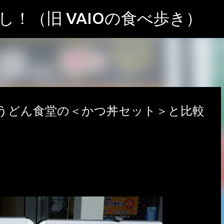
スキップしてメイン コンテンツに移動
！（旧 VAIOの食べ歩き）
うどん食堂の＜かつ丼セット＞と比較