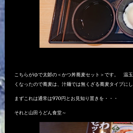
こちらがゆで太郞の＜かつ丼蕎麦セット＞です。 温玉
くなったので蕎麦は、汁麺では無くざる蕎麦タイプにし
まずこれは通常は970円とお見知り置きを・・・
それと山田うどん食堂～