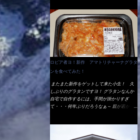
ょう。 早速1袋を大釜で茹で～ ハイ、約15分
だ！ これです。 当時1,000円税込だった
でもインスタント袋麺と云えば、四角い形状
ほど茹で上げた状態です。 当家には、高齢
が・・・今も変わらないと思うけど・・・
になった乾麺が普通でしょう。マルタイでは
者がいるので少し柔らかく・・・ 茹で上が
これが出てくると、カウンター中からOH～
＜棒状＞なのです。 素麺や日本蕎麦などの
った饂飩は、お店の饂飩に比べ＜細い＞で
と声が飛ぶ！ 写真は、キャベツ少なめでお
乾麺と一緒ですね！ そんなマルタイ棒状ラ
す。 どちらかと云えば、稲庭饂飩的な太さ
願いしています。 皿のサイズは、直径30cm
ーメンを、OKストアで見かけ思わず手に取
ですね。 さてこれを、どの様に食べるか？
ほどあります。 そこにドカ盛のキャベツと
って買い物篭へ 坦々まぜそばと＜数量限定
長葱無かったので、玉葱を刻んで八王子ラー
御飯にカレーがかかっています。 カレーは
＞宮崎辛麺風ラーメン オーッといきなり私
メン風月見つけうどん！ 冷やし釜あげうど
辛く無く、食べやすいタイプです。 それじ
の胃袋をグサッと・・・・ 棒状インスタン
ん～です。 ラーメン丼に、冷水を軽く張っ
ロピア者ヨ！新作 アマトリチャーナグラタ
ゃ～カツは、ハムカツ程度の薄さだろう？と
トラーメンのデビューが決まりました。
て饂飩を盛り付け、お椀に昆布出汁つゆと長
思われるかもしれないが・・・違う！ チャ
ンを食べてみた！
か・ら・め・ん・辛麺！ 宮崎辛麺はチャル
葱に山葵です。 これでツルツル～と頂きま
ーンとした厚さのあるトンカツです。 それ
メラや日清からも出されている、辛口のラー
した。 良いじゃないか～...
またまた新作をゲットして来た小生！ 久
も揚げたての熱々です。 これを難なく完食
メンじゃん！！ 酸っぱくしたら、酸辣湯
しぶりのグラタンですヨ！ グラタンなんか
出来なければ、漢では無い！と云っても過言
麺？なんてね。 よし今日のサラメシは、宮
自宅で自作するには、手間が掛かりすぎ
ではないだろう。 この他も、兎に角ボリュ
崎辛麺にしよう！ それではまず袋を開ける
て・・・何年ぶりだろうなぁ～ 親が若かり
ーム満点で＜薄カツ＞と呼ばれるメニュー
と・・・ なんだか紙に巻かれた棒状の麺が
し頃、偶に作っていたなぁ～ アマトリチャ
は、トンカツが2枚重ねて出てくるだ！ 1枚
二束、調味油と粉末スープ！ やはり見慣れ
ーナ？ 何だそれ？？調べると、イタリア語
が薄いから、2枚乗せにしたらしいけ
ない姿・・・何だかチョッと高級感的
らしくパスタソースだって～ トマトソース
ど・・・
な・・・だって透明なトレイに並んだ棒状麺
らしいですよ！ 何処からの情報？ ウィキ