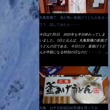
丸亀製麺で、湯が無い釜揚げうどんがあるっ
て？ 試してみたら・・・
今日は7月1日 2021年も半分終わってしま
いました。 1日と云えば、丸亀製麺の釜揚げ
うどんの日である。 今日だけ、釜揚げうど
んが半額になる特別の日なのだ・・・並盛
290円→140円になるんだよ。大400円だっ
て200円になるんだゾ！ でも今日は試した
いことが2つある！ 1つめは釜揚げうどんの
湯が無い注文が通るか？ 釜揚げうどんは、
木の桶に茹で湯と共に＜うどん＞が泳いでる
～ でもコレって食べきるまで湯に浸かって
いるわけで、最初と最後では麺の固さという
かコシが違う！ だったら湯なんか要らない
じゃん！ 茹で上げ直後の麺だけいいよ！と
丸亀 お中元的箱詰め乾麺を買ってみ