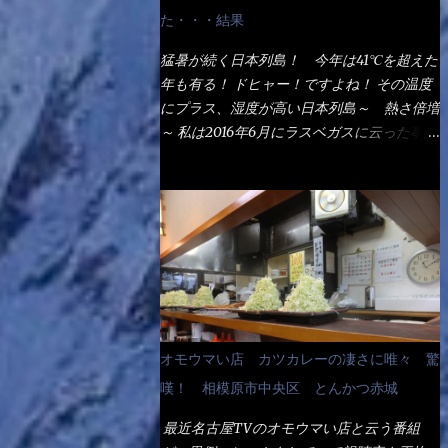
なるでしょう。 事前にググって調べたら、
た・・・結果
やっぱり＜湯無し＞注文は、裏注文方法とし
てあるらしい。 それと店員によっては、理
猛暑が続く日本列島！ 今年は41℃を超えた
解出来ない者も居るらしい云う事。 そこで
年も有る！ ドヒャー！ですよね！ その温度
ランチ混雑前に、行くのが店への配慮でもあ
にプラス、湿度が高い日本列島～ 熱さ倍増
る。 11:20 店内に入り・・・『釜揚げうど
～ 私は2016年6月にラスベガスに云った事が
ん得を湯ナシで！』と注文したら、近場にい
有るが・・・確かに暑いよ！ でもベタベタ
たオッサン店員はキョトンとした顔『湯な
感は無いし、美人も多かった！（これは関係
し？』（これだ全く理解していないな） す
無いね） 処で今日は何だ！？これです。 丸
ると茹で方の若い女性店員が『いい！い
亀 釜あげうどん！ 日本には、お中元とお
い！！』とオッサンを向こうへやった。 で
歳暮という古来からの風習がある。 お中元
サッサと、木桶を用意してうどんだけ入れて
は、丁度お盆の夏場に日頃お世話になってい
出して来ました。 な～るほど、この事
る方への＜ご挨拶＞としての贈り物の習慣で
か・・・ で今日の2021年後半1回目のサラメ
す。 今では、大分廃れてしまっているか
シです。 見事に木桶には湯が入っていな
と・・・小生もお中元やお歳暮など送った事
オモウマい店 カツカレーの凄さに唯々 驚
い、UDONだけです。 しかし、この木桶デ
は無い！（キッパリ） まぁ～この慣習が残
カイなぁ～ 試したいこと残りの1つが＜得＞
嘆！ 相模原市中央区 とんかつ赤城
っているのは、官公庁や超大手企業戦士（昇
サイズを食べられるか？である。 前回も、
進目的）などの世界でしょう。 要は、ゴマ
最近名古屋TVのオモウマい店と云う番組
大しか食べていないからね、得がどれくらい
スリ・・・てな感じかな。 丸亀製麺と云え