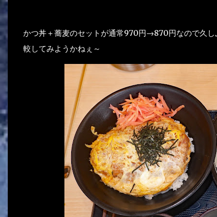
かつ丼＋蕎麦のセットが通常970円→870円なので久
較してみようかねぇ～