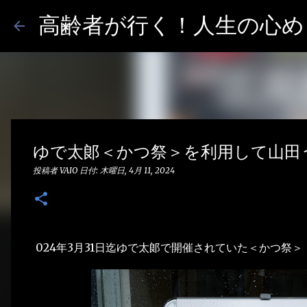
高齢者が行く！人生の心めし
ゆで太郞＜かつ祭＞を利用して山田
投稿者
VAIO
日付:
木曜日, 4月 11, 2024
024年3月31日迄ゆで太郞で開催されていた＜かつ祭＞