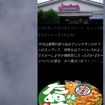
なんて見慣れないからねぇ～（コストがかか
ペディアから・・・そうだろうな～笑 電子
る） 袋の裏側を見ると、韮とか卵の用意を
レンジで弱めのワット（小生は500Wで3分
勧めている。 それなばらと冷蔵庫にあっ
程度）温めてテーブルへ これ店舗の調理場
た、黒豆モヤシ・韮・生卵を用意しました。
で、製造しているけど考えるに大き目のオー
まず鍋1で湯を沸かし、麺を茹でる！ 小鍋
ブン皿で焼いて、大凡の目安で小分けにして
ジョナサンでガパオライス！？ ちょっと試
で別に湯を沸かし卵を溶きながら投入～ 次
いるようで、パックをよーく見たら表面のチ
にモヤシを入れて、粉末スープを投入！！
さなけりゃ～ダメだよね！
ーズの乗り具合に結構な差が出ていた・・・
それと韮の根本の固い部分もね！ 麺が茹で
チーズに焦げ目が付いているのを、しっかり
今日は新聞の折り込みでジョナサンのチラ
上がったら、丼へ入れてから小鍋のスープを
確認し買うことをオススメします。（取り分
シが入っていて、何時もはファミレスかよ～
丼の中へ 最後に小鍋の具を上にかけ、韮の
け量にも若干有り差がでてるだろう） 早速
でスルーしますが偶然目に入ったのが【ホー
葉の部分をドサッと乗せて調味油を入れて完
タバスコを振りかけて食べてみると・・・結
リーバジル香る、タイ風ガパオライス特得ク
成です。 どうでしょう？ 見た目 Goodデ
構美味しいよ！ 久しぶりだな～ホワイトソ
ーポン】です。 これが通常だと税込989円
ザイン賞じゃない！？ 笑 マルタイのHPを
ースとマカロニの絡まった食感・・・懐かし
→769円になるのか！？ 弱いんだよナァ
見ると・・・（引用） めんは、ノンフラ
い～ 今回ダイソーのカレー用のスプーンを
～ それに使用期限は6/15迄となってい
イ・ノンスチーム製法で仕上げた、生めんに
使ってみたら、これが凄くうまくすくえるん
て・・・今日じゃん！！ そこで近くのお店
近い風味のストレートめんです。 豚の旨味
だよねぇ～（このスプーン当たりだね） 今
へ・・・・ モーニング以外の通常メニュー
に数種類の唐辛子、ニンニクを加えた辛さと
回新作のグラタンを頂きましたが、まずまず
は、10:30以降に提供されるので10:40頃に店
コクが凝縮された醤油ベースのスープです。
の美味しさとダイソーのカレースプーンの。
内へ 私は基本的、どの店に行っても同じメ
調味油に赤ラー油とごま油を使用することに
すくい上げ力の良さを再度認識できました。