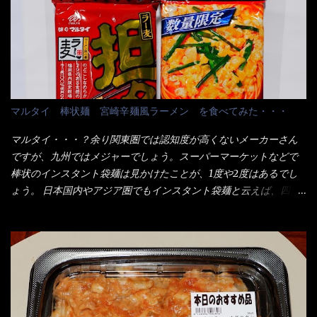
当している。 まずはこれを見て欲しい！ カウンターに置かれた＜
たかって？ それは非常に言いづらい・・・色々と各方面へ忖度し
お皿＞である。 直ぐに気づいたでしょう！ 何かキャベツが山じ
て、激安だったとだけ申し上げましょう。 早速1袋を大釜で茹で～
ゃないか！？ ハイ、山です。 これが標準なのです。 普通のとん
ハイ、約15分ほど茹で上げた状態です。 当家には、高齢者がいる
かつ屋のキャベツと比べたら、10人前ほどあるか？ 値段的には、
ので少し柔らかく・・・ 茹で上がった饂飩は、お店の饂飩に比べ
メイン（主流は1,000超）＋定食セット350円程と値段的には、そ
＜細い＞です。 どちらかと云えば、稲庭饂飩的な太さですね。 さ
れ程では安い訳でも無いが、客足が絶えない人気店である。 そん
てこれを、どの様に食べるか？ 長葱無かったので、玉葱を刻んで
なメニューのなかで、リーズナブルで頂ける＜映え＞るメニュー
マルタイ 棒状麺 宮崎辛麺風ラーメン を食べてみた・・・
八王子ラーメン風月見つけうどん！ 冷やし釜あげうどん～です。
が＜カツカレー＞だ！ これです。 当時1,000円税込だった
ラーメン丼に、冷水を軽く張って饂飩を盛り付け、お椀に昆布出
が・・・今も変わらないと思うけど・・・ これが出てくると、カ
マルタイ・・・？余り関東圏では認知度が高くないメーカーさん
汁つゆと長葱に山葵です。 これでツルツル～と頂きました。 良い
ウンター中からOH～と声が飛ぶ！ 写真は、キャベツ少なめでお願
ですが、九州ではメジャーでしょう。スーパーマーケットなどで
じゃないか～...
いしています。 皿のサイズは、直径30cmほどあります。 そこに
棒状のインスタント袋麺は見かけたことが、1度や2度はあるでし
ドカ盛のキャベツと御飯にカレーがかかっています。 カレーは辛
ょう。 日本国内やアジア圏でもインスタント袋麺と云えば、四角
く無く、食べやすいタイプです。 それじゃ～カツは、ハムカツ程
い形状になった乾麺が普通でしょう。マルタイでは＜棒状＞なの
度の薄さだろう？と思われるかもしれないが・・・違う！ チャー
です。 素麺や日本蕎麦などの乾麺と一緒ですね！ そんなマルタ
ンとした厚さのあるトンカツです。 それも揚げたての熱々です。
イ棒状ラーメンを、OKストアで見かけ思わず手に取って買い物篭
これを難なく完食出来なければ、漢では無い！と云っても過言で
へ 坦々まぜそばと＜数量限定＞宮崎辛麺風ラーメン オーッといき
はないだろう。 この他も、兎に角ボリューム満点で＜薄カツ＞と
なり私の胃袋をグサッと・・・・ 棒状インスタントラーメンの
呼ばれるメニューは、トンカツが2枚重ねて出てくるだ！ 1枚が薄
デビューが決まりました。 か・ら・め・ん・辛麺！ 宮崎辛麺は
いから、2枚乗せにしたらしいけど・・・
チャルメラや日清からも出されている、辛口のラーメンじゃ