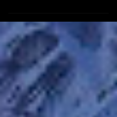
メ
ン
ト