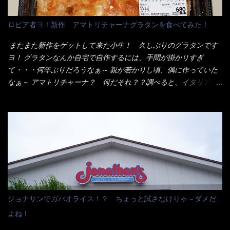
ん！！ 酸っぱくしたら、酸辣湯麺？なんてね。 よし今日のサラ
メシは、宮崎辛麺にしよう！ それではまず袋を開けると・・・ な
ロピア者ヨ！新作 アマトリチャーナグラタンを食べてみた！
んだか紙に巻かれた棒状の麺が二束、調味油と粉末スープ！ やは
り見慣れない姿・・・何だかチョッと高級感的な・・・だって透
またまた新作をゲットして来た小生！ 久しぶりのグラタンです
明なトレイに並んだ棒状麺なんて見慣れないからねぇ～（コスト
ヨ！ グラタンなんか自宅で自作するには、手間が掛かりすぎ
がかかる） 袋の裏側を見ると、韮とか卵の用意を勧めている。
て・・・何年ぶりだろうなぁ～ 親が若かりし頃、偶に作っていた
それなばらと冷蔵庫にあった、黒豆モヤシ・韮・生卵を用意しま
なぁ～ アマトリチャーナ？ 何だそれ？？調べると、イタリア語
した。 まず鍋1で湯を沸かし、麺を茹でる！ 小鍋で別に湯を沸か
らしくパスタソースだって～ トマトソースらしいですよ！ 何処
し卵を溶きながら投入～ 次にモヤシを入れて、粉末スープを投
からの情報？ ウィキペディアから・・・そうだろうな～笑 電子
入！！ それと韮の根本の固い部分もね！ 麺が茹で上がったら、
レンジで弱めのワット（小生は500Wで3分程度）温めてテーブル
丼へ入れてから小鍋のスープを丼の中へ 最後に小鍋の具を上にか
へ これ店舗の調理場で、製造しているけど考えるに大き目のオー
け、韮の葉の部分をドサッと乗せて調味油を入れて完成です。 ど
ブン皿で焼いて、大凡の目安で小分けにしているようで、パック
うでしょう？ 見た目 Goodデザイン賞じゃない！？ 笑 マルタ
をよーく見たら表面のチーズの乗り具合に結構な差が出てい
イのHPを見ると・・・（引用） めんは、ノンフライ・ノンスチー
た・・・チーズに焦げ目が付いているのを、しっかり確認し買う
ム製法で仕上げた、生めんに近い風味のストレートめんです。 豚
ことをオススメします。（取り分け量にも若干有り差がでてるだ
の旨味に数種類の唐辛子、ニンニクを加えた辛さとコクが凝縮さ
ろう） 早速タバスコを振りかけて食べてみると・・・結構美味し
ジョナサンでガパオライス！？ ちょっと試さなけりゃ～ダメだ
れた醤油ベースのスープです。 調味油に赤ラー油とごま油を使用
いよ！ 久しぶりだな～ホワイトソースとマカロニの絡まった食
よね！
することに風味と辛さを引き立たせています。 調味油をスープ
感・・・懐かしい～ 今回ダイソーのカレー用のスプーンを使って
全体に馴染ませるために、箸で麺と具を持ち上げて・・・ ええや