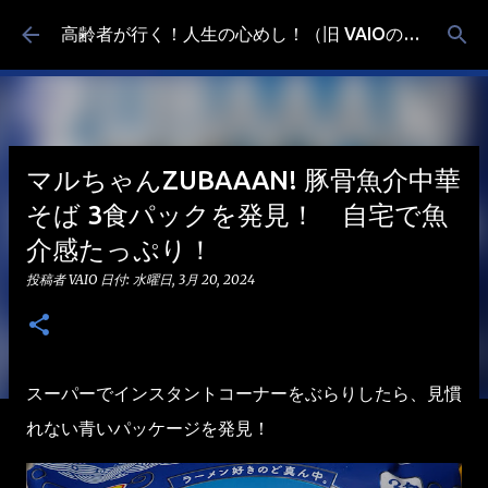
スキップしてメイン コンテンツに移動
高齢者が行く！人生の心めし！（旧 VAIOの食べ歩き）
マルちゃんZUBAAAN! 豚骨魚介中華
そば 3食パックを発見！ 自宅で魚
介感たっぷり！
投稿者
VAIO
日付:
水曜日, 3月 20, 2024
スーパーでインスタントコーナーをぶらりしたら、見慣
れない青いパッケージを発見！