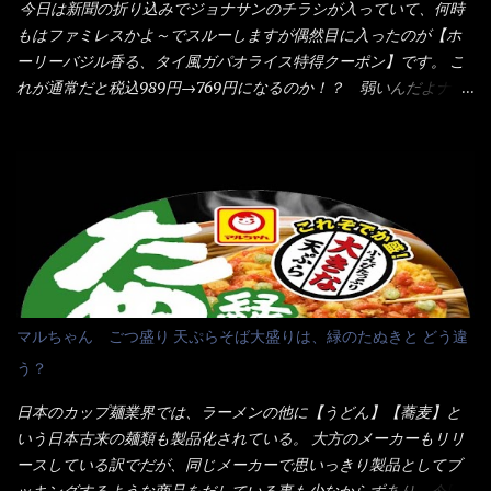
みたら、これが凄くうまくすくえるんだよねぇ～（このスプーン
今日は新聞の折り込みでジョナサンのチラシが入っていて、何時
ないかぁ～ モヤシが黒豆モヤシだから細身で熱を加えてもへた
当たりだね） 今回新作のグラタンを頂きましたが、まずまずの美
もはファミレスかよ～でスルーしますが偶然目に入ったのが【ホ
りづらい！（緑豆モヤシだと太くて熱加えるとダラーっとなるん
味しさとダイソーのカレースプーンの。すくい上げ力の良さを再
ーリーバジル香る、タイ風ガパオライス特得クーポン】です。 こ
だよ） それに細ストレート麺とモヤシが良いバランスで・・・
度認識できました。
れが通常だと税込989円→769円になるのか！？ 弱いんだよナァ
韮の緑と卵の黄色も相まって・・・映える...
～ それに使用期限は6/15迄となっていて・・・今日じゃん！！
そこで近くのお店へ・・・・ モーニング以外の通常メニューは、
10:30以降に提供されるので10:40頃に店内へ 私は基本的、どの店
に行っても同じメニュー同じ味のファミレスには行きません。 最
近は、ステーキガストに試しに行ったぐらいです。（肉が喰いた
くて） しかし最近のファミレスは合理化が進み、店員さんもフロ
ア担当は2人程度しか居ないんだよねぇ～ それに注文はタッチパ
ネル！！ 凄いよなぁ～ 20年位前は、フロア担当だけでも5人は
居たと思うけど・・・ 判らず店員さんを呼ぶピンポンを・・・ク
マルちゃん ごつ盛り 天ぷらそば大盛りは、緑のたぬきと どう違
ーポンなんだけどと伝えると、丁寧にタッチパネルで～と教えて
う？
くれたが、何故かタッチパネルがクーポンを受け付けない！！ 店
員さんも、アレー？といいながら私が受け付けますので・・・と
日本のカップ麺業界では、ラーメンの他に【うどん】【蕎麦】と
消えていった。 タッチパネルのやつ、安いのは嫌うんだな！？こ
いう日本古来の麺類も製品化されている。 大方のメーカーもリリ
のヤロー！ 待つ事暫し・・・10分は越えたと思うけど・・・出て
ースしている訳でだが、同じメーカーで思いっきり製品としてブ
来ました。 こちらが本日のサラメシ【ホーリーバジル香る、タイ