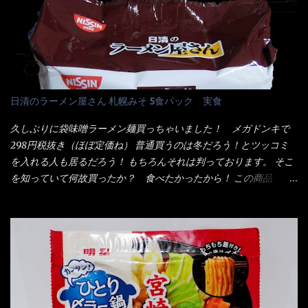
ぷら)、添付調味料(砂糖、食塩、しょうゆ、魚介エキス、たん白加
る・・・ でもパッケージに惑わされてはいけない！！ 私はペ
水分解物、ねぎ、香辛料、 植物油 、香味油脂)／加工でん粉、調味
ヤングの【獄激辛焼きそば】を完食した漢だ。 その後の獄激辛カ
料(アミノ酸等)、炭酸カルシウム、カラメル色素、リン酸塩
レーもな！ 今回、カップヌードル激辛味噌はカップに敢えて辛
(Na)、増粘多糖類、レシチン、酸化防止剤(ビタミンE)、クチナシ
さレベルが記載されている。 それはレベル5！ 日清としては最上
色素、香料、ベニコウジ色素、ビタミンB2、ビタミンB1、香辛料
位の辛さと云っている訳だ。 昨年モデルも食べてはいるけど、1年
抽出物、(一部にえび・小麦・そば・卵・ さば ・大豆・豚肉・やま
も経つと記憶の彼方に・・・いや歳だから記憶力が、どうのこう
日清のラーメン屋さん 札幌みそ 5食パック 実食
いも・ゼラチンを含む) 材料から見れば、緑のたぬきの方が蒲鉾が
のではない。 記憶に残るだけのインパクトに欠けている商品と
入っている！ あの半円形のヤツね！ それとカロチン色素・・・
云う事（当時） 開封すると・・・ 小袋なんてありゃしない！ カ
久しぶりに袋味噌ラーメン麺買っちゃいました！ メガドンキで
さば！？ さばって鯖か？？ サバ読んでないか？？ ■カロリー
ップヌードルは基本蓋開けて、熱湯を注ぐだけで出来る！それが
298円税抜き（ほぼ定価ね） 普通買うのは冬だろう！とツッコミ
比較 緑のたぬき ...
デビュー時からの最大のポイント。 だから粉末スープの具も全
を入れる人も居るだろう！ もちろんそれは判っております。 そこ
部カップの中でカオス状態。 これ特に縦型Bigカップだと、スー
を知っていて何故買ったか？ 食べたかったから！ この商品
プが沈殿するのよねぇ～ だから毎度、ホワイトカップを別に用
2019/6/3にリニューアル販売しているらしくてね！ 麺もスープ
意！ 3分待つのだゾ！ チェルシー！！ OK？ は～い こうな
も。北海道こだわりで全面改良らしい・・・そうと知ったら食べ
りました～ 熱湯によりカップ内に対流が起こり、表層が泡立っ
てみないといけないじゃん！（知るのが遅い） リニューアル前の
ている～ 隣に用意したのが、ホワイトカップ丼型です。 こちら
は食べた事あるのよ！でもここ数年は、カップ麺の方が話題性も
へ内容物を全て移すのと同時に、スープも満遍なく全体に行き渡
品揃えも上じゃん！ だって話題性の無いのを食べても・・・しょ
させる。 箸で麺から移動させ、具とスープは最後に移すとこうな
うが無いじゃん！ 日本で話題性が無いのに、外国の人には尚更ね
りました。 良い感じではないか！ やはり一部粉末スープが縦型
ぇ～ 袋麺と云えば【サッポロ一番】と云われる程だが、10年位前