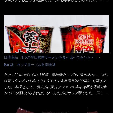
ッキングするような商品をだしている事も少なからずあり、今回
風ガパオライス】です。 私は、5年位前までは渋谷勤務だったので
はマルちゃんの【ごつ盛り天ぷらそば】を食べてみること
エスニックランチが多かったのよ！ 渋谷チャオタイなんて1人で良
に・・・ ※東洋水産様 写真借用致しました。 マルちゃんとの
く行きましたねぇ～ だからタイ料理屋さんには、辛味剤・酢・ナ
【そば】と云えば【緑のたぬき】という商品が、ドーンッと構え
ンプラー・砂糖などの4点セット（私はスパイスガールズと呼んで
ている訳で何故に敢えて本商品をリリースするの？ 確かに販売価
いた）が料理に必ず付いてきたものです。 でも流石にファミレ
格は、緑のたぬきの実売は108円位で、ごつ盛り天ぷらそばは98円
スでは・・・それは無いね！残念だ～ 今回はすかいらーくグルー
でした。 殆ど変わらないじゃないか！？ そこで何が違うか・・・
プで、タイ料理をどの様に再現して提供しているか？を見るだけ
メーカーHPから情報を得てみた。 ■原材料 比較（相手に含まれ
だなぁ～ 因みにガパオ＝ホーリーバジルなのです。 肉は通常チ
て居ない物質を赤色） ☆緑のたぬき 油揚げめん(小麦粉(国内製
キンが多く豚や牛もあります。 肉は挽肉みたいなミンチではな
造)、そば粉、植物油脂、植物性たん白、食塩、とろろ芋、卵白)、
日清食品 2つの辛口味噌ラーメンを食べ比べてみたら・・・
く、粗挽きの肉になるんです。 それに現地バンコクでは、卵は固
かやく(小えびてんぷら、 かまぼこ )、添付調味料(砂糖、食塩、し
焼きが本来です。 今回はほぼ全熟の目玉焼きで、これは日本風
Part2 カップヌードル激辛味噌
ょうゆ、魚介エキス、たん白加水分解物、香辛料、ねぎ、香味油
なのです。 まず頂いて見ると・・・肉はチキンで味付けは、チャ
脂)／加工でん粉、調味料(アミノ酸等)、炭酸カルシウム、カラメ
サァ～2回に分けての【日清 辛味噌カップ麺】食べ比べ～ 前回
オタイなのと比べれば薄め？ やっぱり調味料の【スパイスガール
ル色素、リン酸塩(Na)、増粘多糖類、レシチン、酸化防止剤(ビタ
は蒙古タンメン中本（中本＆イオン＆日清共同企画品）を頂きま
ズ】が必要だナァ～ 笑 私は、ブリッキーヌの粉末をよく掛け辛
ミンE)、クチナシ色素、ベニコウジ色素、香料、ビタミンB2、ビ
した。 結果として、個人的に蒙古タンメン中本を何回も店舗で食
く...
タミンB1、香辛料抽出物、 カロチン色素 、(一部にえび・小麦・
べている経験からすれば、な～んだ的なカップ麺でした。 同じ日
そば・卵・乳成分・大豆・豚肉・やまいも・ゼラチンを含む) ★ご
清食品から、昨年に続き2021年も再発売されたカップヌードル激
つ盛り 天ぷらそば 油揚げめん(小麦粉(国内製造)、そば粉、植物
辛味噌と、どちらが旨辛なんだ！？ 比較して見よう～企画を思
油脂、植物性たん白、食塩、とろろ芋、卵白)、かやく(小えびてん
いつきました。 見た目は、炎のシルエットが辛さを醸し出してい