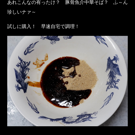
あれこんなの有ったけ？ 豚骨魚介中華そば？ ふ～ん
珍しいナァ～
試しに購入！ 早速自宅で調理！