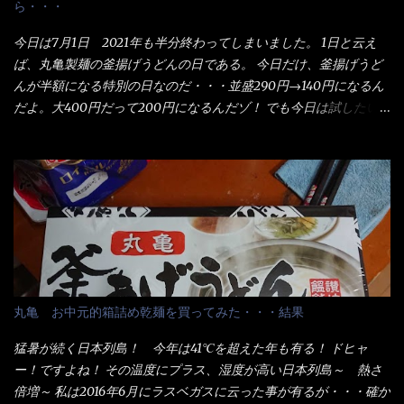
ら・・・
今日は7月1日 2021年も半分終わってしまいました。 1日と云え
ば、丸亀製麺の釜揚げうどんの日である。 今日だけ、釜揚げうど
んが半額になる特別の日なのだ・・・並盛290円→140円になるん
だよ。大400円だって200円になるんだゾ！ でも今日は試したい
ことが2つある！ 1つめは釜揚げうどんの湯が無い注文が通る
か？ 釜揚げうどんは、木の桶に茹で湯と共に＜うどん＞が泳い
でる～ でもコレって食べきるまで湯に浸かっているわけで、最
初と最後では麺の固さというかコシが違う！ だったら湯なんか要
らないじゃん！ 茹で上げ直後の麺だけいいよ！となるでしょ
う。 事前にググって調べたら、やっぱり＜湯無し＞注文は、裏注
文方法としてあるらしい。 それと店員によっては、理解出来ない
者も居るらしい云う事。 そこでランチ混雑前に、行くのが店への
配慮でもある。 11:20 店内に入り・・・『釜揚げうどん得を湯ナ
丸亀 お中元的箱詰め乾麺を買ってみた・・・結果
シで！』と注文したら、近場にいたオッサン店員はキョトンとし
た顔『湯なし？』（これだ全く理解していないな） すると茹で方
猛暑が続く日本列島！ 今年は41℃を超えた年も有る！ ドヒャ
の若い女性店員が『いい！いい！！』とオッサンを向こうへやっ
ー！ですよね！ その温度にプラス、湿度が高い日本列島～ 熱さ
た。 でサッサと、木桶を用意してうどんだけ入れて出して来まし
倍増～ 私は2016年6月にラスベガスに云った事が有るが・・・確か