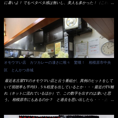
た。 な～るほど、この事か・・・ で今日の2021年後半1回目のサ
に暑いよ！ でもベタベタ感は無いし、美人も多かった！（これは
ラメシです。 見事に木桶には湯が入っていない、UDONだけで
関係無いね） 処で今日は何だ！？これです。 丸亀 釜あげうど
す。 しかし、この木桶デカイなぁ～ 試したいこと残りの1つが＜得
ん！ 日本には、お中元とお歳暮という古来からの風習がある。 お
＞サイズを食べられるか？である。 前回も、大しか食べていない
中元は、丁度お盆の夏場に日頃お世話になっている方への＜ご挨
からね、得がどれくらいの満腹度になるのか？ この得サイズの木
拶＞としての贈り物の習慣です。 今では、大分廃れてしまってい
桶は、銭湯で使う洗い桶サイズだなぁ～ この木桶サイズに、満々
るかと・・・小生もお中元やお歳暮など送った事は無い！（キッ
と湯が注がれていたら食べ進むうちに、麺が伸びてしまうだろ
パリ） まぁ～この慣習が残っているのは、官公庁や超大手企業戦
う。 これなら茹で上がった直後のままで、食べ進められるじゃな
士（昇進目的）などの世界でしょう。 要は、ゴマスリ・・・てな
いか！ 別皿で、葱と天かすを満タンに用意して、山葵も2つ。 そ
感じかな。 丸亀製麺と云えば、大阪誕生→全国区（北海道と沖縄
れに湯が無い利点として、汁が薄まらない！ これだよ、こ
は？）へ広がった、讃岐饂飩チェーン店大手といっても過言では
オモウマい店 カツカレーの凄さに唯々 驚嘆！ 相模原市中央
れ！！ 湯があると、うどんと共に汁の方へ湯までも入ってしま
無いでしょう。 各店舗で、毎日饂飩を打っているので饂飩好きの
区 とんかつ赤城
う。つまりラーメンの麺にスープが絡む現象ですな。 結局、伸び
方には店舗に寄って違う！と云う人も居るらしい・・ そんな大手
ずに汁も薄らむこともなく・・最後の方で＜だし汁＞を少し追加
讃岐饂飩チェーン店と関係があるのか？ 箱詰め乾麺！ このパッ
最近名古屋TVのオモウマい店と云う番組が、異例のヒットをして
しました。 腹イッパイだけど、得サイズは全てお腹の中へ収まっ
ケージからすれば、間違いなく贈答用目的でしょう。 そんな贈答
いて視聴率も平均13．5％程度を出しているとか・・・最近のTV離
たし満足達成度100％ 苦しいと云う事も無いな！ まだ鶏天1個位
用箱詰め饂飩・・・またもやメガドンキで発見し購入！ 中身は、
れ（ネットに流れているほか）で、この数字を出すのは凄いと思
は入りそうだね。 と云う事で、今回＜釜揚げうどんの湯無し＞を
この様な状態です。 乾麺の束が6束／一パックになっており、それ
う。 相模原市にもあるのか？ と過去を思い出したら・・・あっ
試したら、確...
が3袋入りです。 18束入りというわけですね！900ｇの容量とな
た！ とんかつ赤城！ 老齢の女性がメインで調理場を仕切、老齢
り、1束／50ｇです。 実売は、楽天で1980円・・・Amazonで
の男性が脇をサポートし最近は若い女性がオーダーや片付けを担
1280円と云った感じです。 で私は幾らで、メガドンキでゲットし