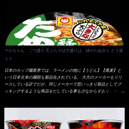
10:30以降に提供されるので10:40頃に店内へ 私は基本的、どの店
に行っても同じメニュー同じ味のファミレスには行きません。 最
近は、ステーキガストに試しに行ったぐらいです。（肉が喰いた
くて） しかし最近のファミレスは合理化が進み、店員さんもフロ
ア担当は2人程度しか居ないんだよねぇ～ それに注文はタッチパ
ネル！！ 凄いよなぁ～ 20年位前は、フロア担当だけでも5人は
居たと思うけど・・・ 判らず店員さんを呼ぶピンポンを・・・ク
マルちゃん ごつ盛り 天ぷらそば大盛りは、緑のたぬきと どう違
ーポンなんだけどと伝えると、丁寧にタッチパネルで～と教えて
う？
くれたが、何故かタッチパネルがクーポンを受け付けない！！ 店
員さんも、アレー？といいながら私が受け付けますので・・・と
日本のカップ麺業界では、ラーメンの他に【うどん】【蕎麦】と
消えていった。 タッチパネルのやつ、安いのは嫌うんだな！？こ
いう日本古来の麺類も製品化されている。 大方のメーカーもリリ
のヤロー！ 待つ事暫し・・・10分は越えたと思うけど・・・出て
ースしている訳でだが、同じメーカーで思いっきり製品としてブ
来ました。 こちらが本日のサラメシ【ホーリーバジル香る、タイ
ッキングするような商品をだしている事も少なからずあり、今回
風ガパオライス】です。 私は、5年位前までは渋谷勤務だったので
はマルちゃんの【ごつ盛り天ぷらそば】を食べてみること
エスニックランチが多かったのよ！ 渋谷チャオタイなんて1人で良
に・・・ ※東洋水産様 写真借用致しました。 マルちゃんとの
く行きましたねぇ～ だからタイ料理屋さんには、辛味剤・酢・ナ
【そば】と云えば【緑のたぬき】という商品が、ドーンッと構え
ンプラー・砂糖などの4点セット（私はスパイスガールズと呼んで
ている訳で何故に敢えて本商品をリリースするの？ 確かに販売価
いた）が料理に必ず付いてきたものです。 でも流石にファミレ
格は、緑のたぬきの実売は108円位で、ごつ盛り天ぷらそばは98円