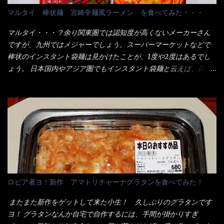
てこれを、どの様に食べるか？ 長葱無かったので、玉葱を刻んで
なメニューのなかで、リーズナブルで頂ける＜映え＞るメニュー
マルタイ 棒状麺 宮崎辛麺風ラーメン を食べてみた・・・
八王子ラーメン風月見つけうどん！ 冷やし釜あげうどん～です。
が＜カツカレー＞だ！ これです。 当時1,000円税込だった
ラーメン丼に、冷水を軽く張って饂飩を盛り付け、お椀に昆布出
が・・・今も変わらないと思うけど・・・ これが出てくると、カ
マルタイ・・・？余り関東圏では認知度が高くないメーカーさん
汁つゆと長葱に山葵です。 これでツルツル～と頂きました。 良い
ウンター中からOH～と声が飛ぶ！ 写真は、キャベツ少なめでお願
ですが、九州ではメジャーでしょう。スーパーマーケットなどで
じゃないか～...
いしています。 皿のサイズは、直径30cmほどあります。 そこに
棒状のインスタント袋麺は見かけたことが、1度や2度はあるでし
ドカ盛のキャベツと御飯にカレーがかかっています。 カレーは辛
ょう。 日本国内やアジア圏でもインスタント袋麺と云えば、四角
く無く、食べやすいタイプです。 それじゃ～カツは、ハムカツ程
い形状になった乾麺が普通でしょう。マルタイでは＜棒状＞なの
度の薄さだろう？と思われるかもしれないが・・・違う！ チャー
です。 素麺や日本蕎麦などの乾麺と一緒ですね！ そんなマルタ
ンとした厚さのあるトンカツです。 それも揚げたての熱々です。
イ棒状ラーメンを、OKストアで見かけ思わず手に取って買い物篭
これを難なく完食出来なければ、漢では無い！と云っても過言で
へ 坦々まぜそばと＜数量限定＞宮崎辛麺風ラーメン オーッといき
はないだろう。 この他も、兎に角ボリューム満点で＜薄カツ＞と
なり私の胃袋をグサッと・・・・ 棒状インスタントラーメンの
呼ばれるメニューは、トンカツが2枚重ねて出てくるだ！ 1枚が薄
デビューが決まりました。 か・ら・め・ん・辛麺！ 宮崎辛麺は
いから、2枚乗せにしたらしいけど・・・
チャルメラや日清からも出されている、辛口のラーメンじゃ
ん！！ 酸っぱくしたら、酸辣湯麺？なんてね。 よし今日のサラ
メシは、宮崎辛麺にしよう！ それではまず袋を開けると・・・ な
ロピア者ヨ！新作 アマトリチャーナグラタンを食べてみた！
んだか紙に巻かれた棒状の麺が二束、調味油と粉末スープ！ やは
り見慣れない姿・・・何だかチョッと高級感的な・・・だって透
またまた新作をゲットして来た小生！ 久しぶりのグラタンです
明なトレイに並んだ棒状麺なんて見慣れないからねぇ～（コスト
ヨ！ グラタンなんか自宅で自作するには、手間が掛かりすぎ