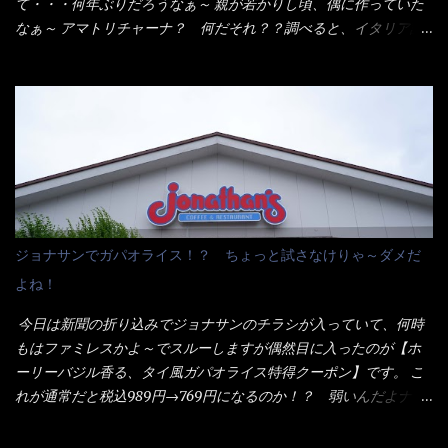
がかかる） 袋の裏側を見ると、韮とか卵の用意を勧めている。
て・・・何年ぶりだろうなぁ～ 親が若かりし頃、偶に作っていた
それなばらと冷蔵庫にあった、黒豆モヤシ・韮・生卵を用意しま
なぁ～ アマトリチャーナ？ 何だそれ？？調べると、イタリア語
した。 まず鍋1で湯を沸かし、麺を茹でる！ 小鍋で別に湯を沸か
らしくパスタソースだって～ トマトソースらしいですよ！ 何処
し卵を溶きながら投入～ 次にモヤシを入れて、粉末スープを投
からの情報？ ウィキペディアから・・・そうだろうな～笑 電子
入！！ それと韮の根本の固い部分もね！ 麺が茹で上がったら、
レンジで弱めのワット（小生は500Wで3分程度）温めてテーブル
丼へ入れてから小鍋のスープを丼の中へ 最後に小鍋の具を上にか
へ これ店舗の調理場で、製造しているけど考えるに大き目のオー
け、韮の葉の部分をドサッと乗せて調味油を入れて完成です。 ど
ブン皿で焼いて、大凡の目安で小分けにしているようで、パック
うでしょう？ 見た目 Goodデザイン賞じゃない！？ 笑 マルタ
をよーく見たら表面のチーズの乗り具合に結構な差が出てい
イのHPを見ると・・・（引用） めんは、ノンフライ・ノンスチー
た・・・チーズに焦げ目が付いているのを、しっかり確認し買う
ム製法で仕上げた、生めんに近い風味のストレートめんです。 豚
ことをオススメします。（取り分け量にも若干有り差がでてるだ
の旨味に数種類の唐辛子、ニンニクを加えた辛さとコクが凝縮さ
ろう） 早速タバスコを振りかけて食べてみると・・・結構美味し
ジョナサンでガパオライス！？ ちょっと試さなけりゃ～ダメだ
れた醤油ベースのスープです。 調味油に赤ラー油とごま油を使用
いよ！ 久しぶりだな～ホワイトソースとマカロニの絡まった食
よね！
することに風味と辛さを引き立たせています。 調味油をスープ
感・・・懐かしい～ 今回ダイソーのカレー用のスプーンを使って
全体に馴染ませるために、箸で麺と具を持ち上げて・・・ ええや
みたら、これが凄くうまくすくえるんだよねぇ～（このスプーン
今日は新聞の折り込みでジョナサンのチラシが入っていて、何時
ないかぁ～ モヤシが黒豆モヤシだから細身で熱を加えてもへた
当たりだね） 今回新作のグラタンを頂きましたが、まずまずの美
もはファミレスかよ～でスルーしますが偶然目に入ったのが【ホ
りづらい！（緑豆モヤシだと太くて熱加えるとダラーっとなるん
味しさとダイソーのカレースプーンの。すくい上げ力の良さを再
ーリーバジル香る、タイ風ガパオライス特得クーポン】です。 こ
だよ） それに細ストレート麺とモヤシが良いバランスで・・・
度認識できました。
れが通常だと税込989円→769円になるのか！？ 弱いんだよナァ
韮の緑と卵の黄色も相まって・・・映える...
～ それに使用期限は6/15迄となっていて・・・今日じゃん！！
そこで近くのお店へ・・・・ モーニング以外の通常メニューは、