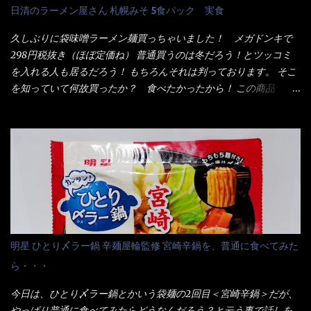
も経つと記憶の彼方に・・・いや歳だから記憶力が、どうのこう
日清のラーメン屋さん 札幌みそ 5食パック 実食
いも・ゼラチンを含む) 材料から見れば、緑のたぬきの方が蒲鉾が
のではない。 記憶に残るだけのインパクトに欠けている商品と
入っている！ あの半円形のヤツね！ それとカロチン色素・・・
云う事（当時） 開封すると・・・ 小袋なんてありゃしない！ カ
久しぶりに袋味噌ラーメン麺買っちゃいました！ メガドンキで
さば！？ さばって鯖か？？ サバ読んでないか？？ ■カロリー
ップヌードルは基本蓋開けて、熱湯を注ぐだけで出来る！それが
298円税抜き（ほぼ定価ね） 普通買うのは冬だろう！とツッコミ
比較 緑のたぬき ...
デビュー時からの最大のポイント。 だから粉末スープの具も全
を入れる人も居るだろう！ もちろんそれは判っております。 そこ
部カップの中でカオス状態。 これ特に縦型Bigカップだと、スー
を知っていて何故買ったか？ 食べたかったから！ この商品
プが沈殿するのよねぇ～ だから毎度、ホワイトカップを別に用
2019/6/3にリニューアル販売しているらしくてね！ 麺もスープ
意！ 3分待つのだゾ！ チェルシー！！ OK？ は～い こうな
も。北海道こだわりで全面改良らしい・・・そうと知ったら食べ
りました～ 熱湯によりカップ内に対流が起こり、表層が泡立っ
てみないといけないじゃん！（知るのが遅い） リニューアル前の
ている～ 隣に用意したのが、ホワイトカップ丼型です。 こちら
は食べた事あるのよ！でもここ数年は、カップ麺の方が話題性も
へ内容物を全て移すのと同時に、スープも満遍なく全体に行き渡
品揃えも上じゃん！ だって話題性の無いのを食べても・・・しょ
させる。 箸で麺から移動させ、具とスープは最後に移すとこうな
うが無いじゃん！ 日本で話題性が無いのに、外国の人には尚更ね
りました。 良い感じではないか！ やはり一部粉末スープが縦型
ぇ～ 袋麺と云えば【サッポロ一番】と云われる程だが、10年位前
カップの壁面に残っていたので、ぜーんぶ箸等で落としてホワイ
に革新的な袋麺が出た！ それは『マルちゃん正麺』と云われる商
トカップへ。 まずは麺を見ると、カップヌードルとしては太く平
品！！ 生麺感覚～と大御所俳優の役所広司を起用したCMで一躍
明星 ひとり〆ラー鍋 辛麺屋輪監修 宮崎辛鍋を、普通に食べてみた
打ちで縮れてます。 ■蒙古タンメン中本の麺 蒙古タンメンの方
有名になりTOPに・・・その後ライバルとして日清から【ラ王】
ら・・・
は、やはり太く平打ちですが麺の厚みがあるような・・・ 食感
がリリース！つまり今回の【日清のラーメン屋さん】は、袋麺と
は、どちらも柔らかいと感じは同じ。 湯に戻りやすい特性が強
しては廉価版のポジション・・・ 事実ラ王は、HPでは別扱い！
今日は、ひとり〆ラー鍋とかいう袋麺の2回目＜宮崎辛鍋＞だが、
いのね。 箸で持ち上げた状態は・・・ ■カップヌードル激辛味噌 ■
本品なんか出前一丁などと一緒くたの扱い。 袋麺はスープは粉末
やっぱり普通に食べてみたらどうなんだろう？と云う事で話しを