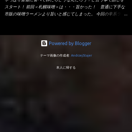
蒙古タンメン中本カップ どちらも箸で持ち上げた感じは、重
スープが主流でしょう！？だから味は・・・イマイチ（小生感
スタート！ 前回＜札幌味噌＞は・・・旨かった！ 普通に下手な
い！ そう湯を吸って伸びたような麺と云っていいかもしれな
覚）と云うのが評価です。 正直現在のインスタント麺では、最先
市販の味噌ラーメンより旨いと感じてしまった。 今回の辛系ラー
い。 多分麺は、厚みとストレートか...
端の麺と味はカップ麺と云えるでしょう。 もち麺は、油揚げ麺な
メンは、宮崎辛麺！！ これはどうなんだろう？ メーカーHPを見
んて・・・フリーズドライですよ！ ラ王味噌はカロリー
ると・・・ 家庭での再現が難しい人気ラーメン店の味を楽しめる
332kcal！ ラーメン屋さん札幌みそは393kcal！！ 60kcalも違う
おひとり用鍋の素です。辛麺屋輪をイメージした唐辛子の辛みと
ヨ～ でも熊が＼買ってね！／と泣いているから・・・買いまし
旨みが染み出たスープに鍋によく合う麺が付いて〆まで楽しめま
Powered by Blogger
た。 それじゃ～食べましょうか！ トッピングは生憎とモヤシの
す。 宮崎を中心に全国に店を構える人気店。唐辛子の辛みと旨み
在庫が無いため・・・キャベツだ！鍋に湯を沸かしキャベツをボ
テーマ画像の作成者:
AndrzejStajer
が溶け出たスープと、麺にからむ粗い唐辛子がくせになる味わ
イル・・・柔らかくしないとね！ 早速袋を開封してみると・・・
い。 原材料名 めん（小麦粉（国内製造）、でん粉、食塩、植物油
私の記憶が確かなら・・・（料理お鉄人MC風に）以前の麺は白ぽ
本人に帰する
脂、大豆食物繊維）、スープ（食塩、豚･鶏エキス（小麦・大豆・
かったハズ！ それが黄色い・・・それに袋の記述から【小麦全粒
ゼラチンを含む）、香味調味料（卵・乳成分・小麦・えび・大
粉】を使用しているとか・・・ でも幾ら全粒粉を使用しても色は
豆・鶏肉・豚肉を含む）、豚脂、砂糖、しょうゆ（小麦・大豆を
黄色にならない！（色素で色つけね） キャベツもボイルし麺を茹
含む）、香辛料、たん白加水分解物（小麦・大豆を含む）、酵母
でて、チャーシューをオーブントースターで炙って盛り付け完成
エキス（小麦を含む）、しょうゆもろみ（小麦・大豆を含む）、
です。 VAIO風キャベツ味噌ラーメンです。 早速スープを...
ローストオニオン粉末、植物油脂）／調味料（アミノ酸等）、加
工デンプン、カラメル色素、かんすい、増粘剤（加工デンプン、
増粘多糖類）、香料（小麦・ごま・大豆・鶏肉・豚肉を含む）、
酒精、香辛料抽出物、炭酸マグネシウム、カロチノイド色素、酸