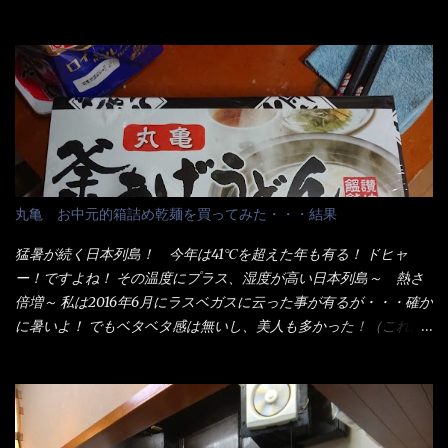
ことが2つある！ 1つめは釜揚げうどんの湯が無い注文が通る
か？ 釜揚げうどんは、木の桶に茹で湯と共に＜うどん＞が泳い
でる～ でもコレって食べきるまで湯に浸かっているわけで、最
初と最後では麺の固さというかコシが違う！ だったら湯なんか要
らないじゃん！ 茹で上げ直後の麺だけいいよ！となるでしょ
う。 事前にググって調べたら、やっぱり＜湯無し＞注文は、裏注
文方法としてあるらしい。 それと店員によっては、理解出来ない
者も居るらしい云う事。 そこでランチ混雑前に、行くのが店への
配慮でもある。 11:20 店内に入り・・・『釜揚げうどん得を湯ナ
丸亀 お中元的箱詰め乾麺を買ってみた・・・結果
シで！』と注文したら、近場にいたオッサン店員はキョトンとし
た顔『湯なし？』（これだ全く理解していないな） すると茹で方
猛暑が続く日本列島！ 今年は41℃を超えた年も有る！ ドヒャ
の若い女性店員が『いい！いい！！』とオッサンを向こうへやっ
ー！ですよね！ その温度にプラス、湿度が高い日本列島～ 熱さ
た。 でサッサと、木桶を用意してうどんだけ入れて出して来まし
倍増～ 私は2016年6月にラスベガスに云った事が有るが・・・確か
た。 な～るほど、この事か・・・ で今日の2021年後半1回目のサ
に暑いよ！ でもベタベタ感は無いし、美人も多かった！（これは
ラメシです。 見事に木桶には湯が入っていない、UDONだけで
関係無いね） 処で今日は何だ！？これです。 丸亀 釜あげうど
す。 しかし、この木桶デカイなぁ～ 試したいこと残りの1つが＜得
ん！ 日本には、お中元とお歳暮という古来からの風習がある。 お
＞サイズを食べられるか？である。 前回も、大しか食べていない
中元は、丁度お盆の夏場に日頃お世話になっている方への＜ご挨
からね、得がどれくらいの満腹度になるのか？ この得サイズの木
拶＞としての贈り物の習慣です。 今では、大分廃れてしまってい
桶は、銭湯で使う洗い桶サイズだなぁ～ この木桶サイズに、満々
るかと・・・小生もお中元やお歳暮など送った事は無い！（キッ