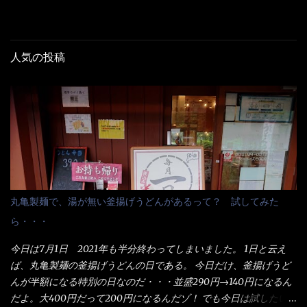
人気の投稿
丸亀製麺で、湯が無い釜揚げうどんがあるって？ 試してみた
ら・・・
今日は7月1日 2021年も半分終わってしまいました。 1日と云え
ば、丸亀製麺の釜揚げうどんの日である。 今日だけ、釜揚げうど
んが半額になる特別の日なのだ・・・並盛290円→140円になるん
だよ。大400円だって200円になるんだゾ！ でも今日は試したい