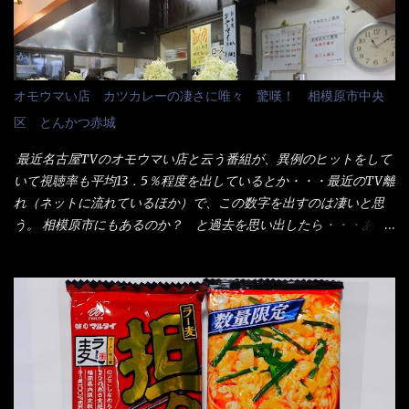
と湯が注がれていたら食べ進むうちに、麺が伸びてしまうだろ
パリ） まぁ～この慣習が残っているのは、官公庁や超大手企業戦
う。 これなら茹で上がった直後のままで、食べ進められるじゃな
士（昇進目的）などの世界でしょう。 要は、ゴマスリ・・・てな
いか！ 別皿で、葱と天かすを満タンに用意して、山葵も2つ。 そ
感じかな。 丸亀製麺と云えば、大阪誕生→全国区（北海道と沖縄
れに湯が無い利点として、汁が薄まらない！ これだよ、こ
は？）へ広がった、讃岐饂飩チェーン店大手といっても過言では
オモウマい店 カツカレーの凄さに唯々 驚嘆！ 相模原市中央
れ！！ 湯があると、うどんと共に汁の方へ湯までも入ってしま
無いでしょう。 各店舗で、毎日饂飩を打っているので饂飩好きの
区 とんかつ赤城
う。つまりラーメンの麺にスープが絡む現象ですな。 結局、伸び
方には店舗に寄って違う！と云う人も居るらしい・・ そんな大手
ずに汁も薄らむこともなく・・最後の方で＜だし汁＞を少し追加
讃岐饂飩チェーン店と関係があるのか？ 箱詰め乾麺！ このパッ
最近名古屋TVのオモウマい店と云う番組が、異例のヒットをして
しました。 腹イッパイだけど、得サイズは全てお腹の中へ収まっ
ケージからすれば、間違いなく贈答用目的でしょう。 そんな贈答
いて視聴率も平均13．5％程度を出しているとか・・・最近のTV離
たし満足達成度100％ 苦しいと云う事も無いな！ まだ鶏天1個位
用箱詰め饂飩・・・またもやメガドンキで発見し購入！ 中身は、
れ（ネットに流れているほか）で、この数字を出すのは凄いと思
は入りそうだね。 と云う事で、今回＜釜揚げうどんの湯無し＞を
この様な状態です。 乾麺の束が6束／一パックになっており、それ
う。 相模原市にもあるのか？ と過去を思い出したら・・・あっ
試したら、確...
が3袋入りです。 18束入りというわけですね！900ｇの容量とな
た！ とんかつ赤城！ 老齢の女性がメインで調理場を仕切、老齢
り、1束／50ｇです。 実売は、楽天で1980円・・・Amazonで
の男性が脇をサポートし最近は若い女性がオーダーや片付けを担
1280円と云った感じです。 で私は幾らで、メガドンキでゲットし
当している。 まずはこれを見て欲しい！ カウンターに置かれた＜
たかって？ それは非常に言いづらい・・・色々と各方面へ忖度し
お皿＞である。 直ぐに気づいたでしょう！ 何かキャベツが山じ
て、激安だったとだけ申し上げましょう。 早速1袋を大釜で茹で～
ゃないか！？ ハイ、山です。 これが標準なのです。 普通のとん
ハイ、約15分ほど茹で上げた状態です。 当家には、高齢者がいる
かつ屋のキャベツと比べたら、10人前ほどあるか？ 値段的には、
ので少し柔らかく・・・ 茹で上がった饂飩は、お店の饂飩に比べ
メイン（主流は1,000超）＋定食セット350円程と値段的には、そ
＜細い＞です。 どちらかと云えば、稲庭饂飩的な太さですね。 さ
れ程では安い訳でも無いが、客足が絶えない人気店である。 そん