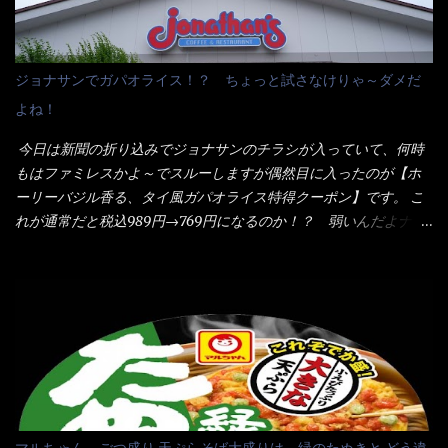
イのHPを見ると・・・（引用） めんは、ノンフライ・ノンスチー
た・・・チーズに焦げ目が付いているのを、しっかり確認し買う
ム製法で仕上げた、生めんに近い風味のストレートめんです。 豚
ことをオススメします。（取り分け量にも若干有り差がでてるだ
の旨味に数種類の唐辛子、ニンニクを加えた辛さとコクが凝縮さ
ろう） 早速タバスコを振りかけて食べてみると・・・結構美味し
ジョナサンでガパオライス！？ ちょっと試さなけりゃ～ダメだ
れた醤油ベースのスープです。 調味油に赤ラー油とごま油を使用
いよ！ 久しぶりだな～ホワイトソースとマカロニの絡まった食
よね！
することに風味と辛さを引き立たせています。 調味油をスープ
感・・・懐かしい～ 今回ダイソーのカレー用のスプーンを使って
全体に馴染ませるために、箸で麺と具を持ち上げて・・・ ええや
みたら、これが凄くうまくすくえるんだよねぇ～（このスプーン
今日は新聞の折り込みでジョナサンのチラシが入っていて、何時
ないかぁ～ モヤシが黒豆モヤシだから細身で熱を加えてもへた
当たりだね） 今回新作のグラタンを頂きましたが、まずまずの美
もはファミレスかよ～でスルーしますが偶然目に入ったのが【ホ
りづらい！（緑豆モヤシだと太くて熱加えるとダラーっとなるん
味しさとダイソーのカレースプーンの。すくい上げ力の良さを再
ーリーバジル香る、タイ風ガパオライス特得クーポン】です。 こ
だよ） それに細ストレート麺とモヤシが良いバランスで・・・
度認識できました。
れが通常だと税込989円→769円になるのか！？ 弱いんだよナァ
韮の緑と卵の黄色も相まって・・・映える...
～ それに使用期限は6/15迄となっていて・・・今日じゃん！！
そこで近くのお店へ・・・・ モーニング以外の通常メニューは、
10:30以降に提供されるので10:40頃に店内へ 私は基本的、どの店
に行っても同じメニュー同じ味のファミレスには行きません。 最
近は、ステーキガストに試しに行ったぐらいです。（肉が喰いた
くて） しかし最近のファミレスは合理化が進み、店員さんもフロ
ア担当は2人程度しか居ないんだよねぇ～ それに注文はタッチパ
ネル！！ 凄いよなぁ～ 20年位前は、フロア担当だけでも5人は
居たと思うけど・・・ 判らず店員さんを呼ぶピンポンを・・・ク
マルちゃん ごつ盛り 天ぷらそば大盛りは、緑のたぬきと どう違