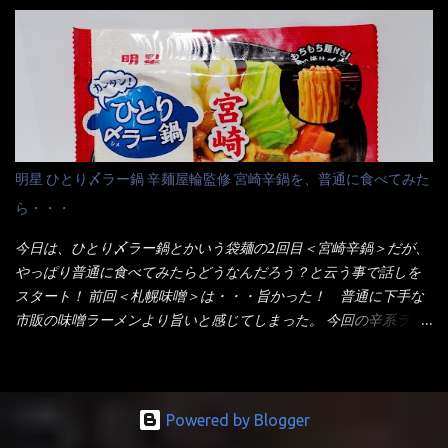
りました～ 熱湯によりカップ内に対流が起こり、表層が泡立っ
てみないといけないじゃん！（知るのが遅い） リニューアル前の
ている～ 隣に用意したのが、ホワイトカップ丼型です。 こちら
は食べた事あるのよ！でもここ数年は、カップ麺の方が話題性も
へ内容物を全て移すのと同時に、スープも満遍なく全体に行き渡
品揃えも上じゃん！ だって話題性の無いのを食べても・・・しょ
させる。 箸で麺から移動させ、具とスープは最後に移すとこうな
うが無いじゃん！ 日本で話題性が無いのに、外国の人には尚更ね
りました。 良い感じではないか！ やはり一部粉末スープが縦型
ぇ～ 袋麺と云えば【サッポロ一番】と云われる程だが、10年位前
カップの壁面に残っていたので、ぜーんぶ箸等で落としてホワイ
に革新的な袋麺が出た！ それは『マルちゃん正麺』と云われる商
トカップへ。 まずは麺を見ると、カップヌードルとしては太く平
品！！ 生麺感覚～と大御所俳優の役所広司を起用したCMで一躍
明星 ひとり〆ラー鍋 辛麺屋輪監修 宮崎辛鍋を、普通に食べてみた
打ちで縮れてます。 ■蒙古タンメン中本の麺 蒙古タンメンの方
有名になりTOPに・・・その後ライバルとして日清から【ラ王】
ら・・・
は、やはり太く平打ちですが麺の厚みがあるような・・・ 食感
がリリース！つまり今回の【日清のラーメン屋さん】は、袋麺と
は、どちらも柔らかいと感じは同じ。 湯に戻りやすい特性が強
しては廉価版のポジション・・・ 事実ラ王は、HPでは別扱い！
今日は、ひとり〆ラー鍋とかいう袋麺の2回目＜宮崎辛鍋＞だが、
いのね。 箸で持ち上げた状態は・・・ ■カップヌードル激辛味噌 ■
本品なんか出前一丁などと一緒くたの扱い。 袋麺はスープは粉末
やっぱり普通に食べてみたらどうなんだろう？と云う事で話しを
蒙古タンメン中本カップ どちらも箸で持ち上げた感じは、重
スープが主流でしょう！？だから味は・・・イマイチ（小生感
スタート！ 前回＜札幌味噌＞は・・・旨かった！ 普通に下手な
い！ そう湯を吸って伸びたような麺と云っていいかもしれな
覚）と云うのが評価です。 正直現在のインスタント麺では、最先
市販の味噌ラーメンより旨いと感じてしまった。 今回の辛系ラー
い。 多分麺は、厚みとストレートか...
端の麺と味はカップ麺と云えるでしょう。 もち麺は、油揚げ麺な
メンは、宮崎辛麺！！ これはどうなんだろう？ メーカーHPを見
んて・・・フリーズドライですよ！ ラ王味噌はカロリー
ると・・・ 家庭での再現が難しい人気ラーメン店の味を楽しめる
332kcal！ ラーメン屋さん札幌みそは393kcal！！ 60kcalも違う
おひとり用鍋の素です。辛麺屋輪をイメージした唐辛子の辛みと
ヨ～ でも熊が＼買ってね！／と泣いているから・・・買いまし
旨みが染み出たスープに鍋によく合う麺が付いて〆まで楽しめま
Powered by Blogger
た。 それじゃ～食べましょうか！ トッピングは生憎とモヤシの
す。 宮崎を中心に全国に店を構える人気店。唐辛子の辛みと旨み