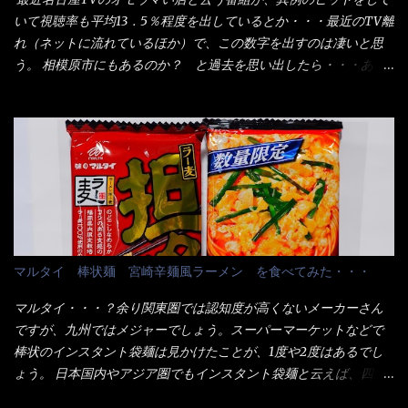
しました。 腹イッパイだけど、得サイズは全てお腹の中へ収まっ
ケージからすれば、間違いなく贈答用目的でしょう。 そんな贈答
いて視聴率も平均13．5％程度を出しているとか・・・最近のTV離
たし満足達成度100％ 苦しいと云う事も無いな！ まだ鶏天1個位
用箱詰め饂飩・・・またもやメガドンキで発見し購入！ 中身は、
れ（ネットに流れているほか）で、この数字を出すのは凄いと思
は入りそうだね。 と云う事で、今回＜釜揚げうどんの湯無し＞を
この様な状態です。 乾麺の束が6束／一パックになっており、それ
う。 相模原市にもあるのか？ と過去を思い出したら・・・あっ
試したら、確...
が3袋入りです。 18束入りというわけですね！900ｇの容量とな
た！ とんかつ赤城！ 老齢の女性がメインで調理場を仕切、老齢
り、1束／50ｇです。 実売は、楽天で1980円・・・Amazonで
の男性が脇をサポートし最近は若い女性がオーダーや片付けを担
1280円と云った感じです。 で私は幾らで、メガドンキでゲットし
当している。 まずはこれを見て欲しい！ カウンターに置かれた＜
たかって？ それは非常に言いづらい・・・色々と各方面へ忖度し
お皿＞である。 直ぐに気づいたでしょう！ 何かキャベツが山じ
て、激安だったとだけ申し上げましょう。 早速1袋を大釜で茹で～
ゃないか！？ ハイ、山です。 これが標準なのです。 普通のとん
ハイ、約15分ほど茹で上げた状態です。 当家には、高齢者がいる
かつ屋のキャベツと比べたら、10人前ほどあるか？ 値段的には、
ので少し柔らかく・・・ 茹で上がった饂飩は、お店の饂飩に比べ
メイン（主流は1,000超）＋定食セット350円程と値段的には、そ
＜細い＞です。 どちらかと云えば、稲庭饂飩的な太さですね。 さ
れ程では安い訳でも無いが、客足が絶えない人気店である。 そん
てこれを、どの様に食べるか？ 長葱無かったので、玉葱を刻んで
なメニューのなかで、リーズナブルで頂ける＜映え＞るメニュー
マルタイ 棒状麺 宮崎辛麺風ラーメン を食べてみた・・・
八王子ラーメン風月見つけうどん！ 冷やし釜あげうどん～です。
が＜カツカレー＞だ！ これです。 当時1,000円税込だった
ラーメン丼に、冷水を軽く張って饂飩を盛り付け、お椀に昆布出
が・・・今も変わらないと思うけど・・・ これが出てくると、カ
マルタイ・・・？余り関東圏では認知度が高くないメーカーさん
汁つゆと長葱に山葵です。 これでツルツル～と頂きました。 良い
ウンター中からOH～と声が飛ぶ！ 写真は、キャベツ少なめでお願
ですが、九州ではメジャーでしょう。スーパーマーケットなどで
じゃないか～...
いしています。 皿のサイズは、直径30cmほどあります。 そこに
棒状のインスタント袋麺は見かけたことが、1度や2度はあるでし
ドカ盛のキャベツと御飯にカレーがかかっています。 カレーは辛
ょう。 日本国内やアジア圏でもインスタント袋麺と云えば、四角
く無く、食べやすいタイプです。 それじゃ～カツは、ハムカツ程
い形状になった乾麺が普通でしょう。マルタイでは＜棒状＞なの