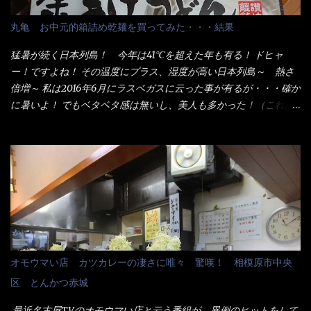
者も居るらしい云う事。 そこでランチ混雑前に、行くのが店への
配慮でもある。 11:20 店内に入り・・・『釜揚げうどん得を湯ナ
丸亀 お中元的箱詰め乾麺を買ってみた・・・結果
シで！』と注文したら、近場にいたオッサン店員はキョトンとし
た顔『湯なし？』（これだ全く理解していないな） すると茹で方
猛暑が続く日本列島！ 今年は41℃を超えた年も有る！ ドヒャ
の若い女性店員が『いい！いい！！』とオッサンを向こうへやっ
ー！ですよね！ その温度にプラス、湿度が高い日本列島～ 熱さ
た。 でサッサと、木桶を用意してうどんだけ入れて出して来まし
倍増～ 私は2016年6月にラスベガスに云った事が有るが・・・確か
た。 な～るほど、この事か・・・ で今日の2021年後半1回目のサ
に暑いよ！ でもベタベタ感は無いし、美人も多かった！（これは
ラメシです。 見事に木桶には湯が入っていない、UDONだけで
関係無いね） 処で今日は何だ！？これです。 丸亀 釜あげうど
す。 しかし、この木桶デカイなぁ～ 試したいこと残りの1つが＜得
ん！ 日本には、お中元とお歳暮という古来からの風習がある。 お
＞サイズを食べられるか？である。 前回も、大しか食べていない
中元は、丁度お盆の夏場に日頃お世話になっている方への＜ご挨
からね、得がどれくらいの満腹度になるのか？ この得サイズの木
拶＞としての贈り物の習慣です。 今では、大分廃れてしまってい
桶は、銭湯で使う洗い桶サイズだなぁ～ この木桶サイズに、満々
るかと・・・小生もお中元やお歳暮など送った事は無い！（キッ
と湯が注がれていたら食べ進むうちに、麺が伸びてしまうだろ
パリ） まぁ～この慣習が残っているのは、官公庁や超大手企業戦
う。 これなら茹で上がった直後のままで、食べ進められるじゃな
士（昇進目的）などの世界でしょう。 要は、ゴマスリ・・・てな
いか！ 別皿で、葱と天かすを満タンに用意して、山葵も2つ。 そ
感じかな。 丸亀製麺と云えば、大阪誕生→全国区（北海道と沖縄
れに湯が無い利点として、汁が薄まらない！ これだよ、こ
は？）へ広がった、讃岐饂飩チェーン店大手といっても過言では
オモウマい店 カツカレーの凄さに唯々 驚嘆！ 相模原市中央
れ！！ 湯があると、うどんと共に汁の方へ湯までも入ってしま
無いでしょう。 各店舗で、毎日饂飩を打っているので饂飩好きの
区 とんかつ赤城
う。つまりラーメンの麺にスープが絡む現象ですな。 結局、伸び
方には店舗に寄って違う！と云う人も居るらしい・・ そんな大手
ずに汁も薄らむこともなく・・最後の方で＜だし汁＞を少し追加
讃岐饂飩チェーン店と関係があるのか？ 箱詰め乾麺！ このパッ
最近名古屋TVのオモウマい店と云う番組が、異例のヒットをして