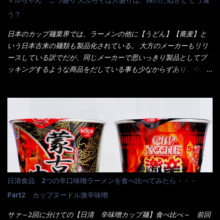
ーポンなんだけどと伝えると、丁寧にタッチパネルで～と教えて
う？
くれたが、何故かタッチパネルがクーポンを受け付けない！！ 店
員さんも、アレー？といいながら私が受け付けますので・・・と
日本のカップ麺業界では、ラーメンの他に【うどん】【蕎麦】と
消えていった。 タッチパネルのやつ、安いのは嫌うんだな！？こ
いう日本古来の麺類も製品化されている。 大方のメーカーもリリ
のヤロー！ 待つ事暫し・・・10分は越えたと思うけど・・・出て
ースしている訳でだが、同じメーカーで思いっきり製品としてブ
来ました。 こちらが本日のサラメシ【ホーリーバジル香る、タイ
ッキングするような商品をだしている事も少なからずあり、今回
風ガパオライス】です。 私は、5年位前までは渋谷勤務だったので
はマルちゃんの【ごつ盛り天ぷらそば】を食べてみること
エスニックランチが多かったのよ！ 渋谷チャオタイなんて1人で良
に・・・ ※東洋水産様 写真借用致しました。 マルちゃんとの
く行きましたねぇ～ だからタイ料理屋さんには、辛味剤・酢・ナ
【そば】と云えば【緑のたぬき】という商品が、ドーンッと構え
ンプラー・砂糖などの4点セット（私はスパイスガールズと呼んで
ている訳で何故に敢えて本商品をリリースするの？ 確かに販売価
いた）が料理に必ず付いてきたものです。 でも流石にファミレ
格は、緑のたぬきの実売は108円位で、ごつ盛り天ぷらそばは98円
スでは・・・それは無いね！残念だ～ 今回はすかいらーくグルー
でした。 殆ど変わらないじゃないか！？ そこで何が違うか・・・
プで、タイ料理をどの様に再現して提供しているか？を見るだけ
メーカーHPから情報を得てみた。 ■原材料 比較（相手に含まれ
だなぁ～ 因みにガパオ＝ホーリーバジルなのです。 肉は通常チ
て居ない物質を赤色） ☆緑のたぬき 油揚げめん(小麦粉(国内製
キンが多く豚や牛もあります。 肉は挽肉みたいなミンチではな
造)、そば粉、植物油脂、植物性たん白、食塩、とろろ芋、卵白)、
日清食品 2つの辛口味噌ラーメンを食べ比べてみたら・・・
く、粗挽きの肉になるんです。 それに現地バンコクでは、卵は固
かやく(小えびてんぷら、 かまぼこ )、添付調味料(砂糖、食塩、し
焼きが本来です。 今回はほぼ全熟の目玉焼きで、これは日本風
Part2 カップヌードル激辛味噌
ょうゆ、魚介エキス、たん白加水分解物、香辛料、ねぎ、香味油
なのです。 まず頂いて見ると・・・肉はチキンで味付けは、チャ
脂)／加工でん粉、調味料(アミノ酸等)、炭酸カルシウム、カラメ
サァ～2回に分けての【日清 辛味噌カップ麺】食べ比べ～ 前回
オタイなのと比べれば薄め？ やっぱり調味料の【スパイスガール