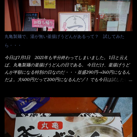
丸亀製麺で、湯が無い釜揚げうどんがあるって？ 試してみた
ら・・・
今日は7月1日 2021年も半分終わってしまいました。 1日と云え
ば、丸亀製麺の釜揚げうどんの日である。 今日だけ、釜揚げうど
んが半額になる特別の日なのだ・・・並盛290円→140円になるん
だよ。大400円だって200円になるんだゾ！ でも今日は試したい
ことが2つある！ 1つめは釜揚げうどんの湯が無い注文が通る
か？ 釜揚げうどんは、木の桶に茹で湯と共に＜うどん＞が泳い
でる～ でもコレって食べきるまで湯に浸かっているわけで、最
初と最後では麺の固さというかコシが違う！ だったら湯なんか要
らないじゃん！ 茹で上げ直後の麺だけいいよ！となるでしょ
う。 事前にググって調べたら、やっぱり＜湯無し＞注文は、裏注
文方法としてあるらしい。 それと店員によっては、理解出来ない