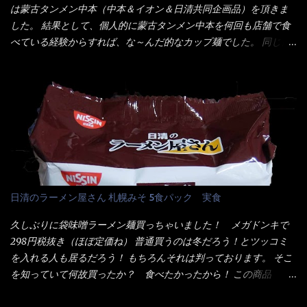
ル色素、リン酸塩(Na)、増粘多糖類、レシチン、酸化防止剤(ビタ
は蒙古タンメン中本（中本＆イオン＆日清共同企画品）を頂きま
ズ】が必要だナァ～ 笑 私は、ブリッキーヌの粉末をよく掛け辛
ミンE)、クチナシ色素、ベニコウジ色素、香料、ビタミンB2、ビ
した。 結果として、個人的に蒙古タンメン中本を何回も店舗で食
く...
タミンB1、香辛料抽出物、 カロチン色素 、(一部にえび・小麦・
べている経験からすれば、な～んだ的なカップ麺でした。 同じ日
そば・卵・乳成分・大豆・豚肉・やまいも・ゼラチンを含む) ★ご
清食品から、昨年に続き2021年も再発売されたカップヌードル激
つ盛り 天ぷらそば 油揚げめん(小麦粉(国内製造)、そば粉、植物
辛味噌と、どちらが旨辛なんだ！？ 比較して見よう～企画を思
油脂、植物性たん白、食塩、とろろ芋、卵白)、かやく(小えびてん
いつきました。 見た目は、炎のシルエットが辛さを醸し出してい
ぷら)、添付調味料(砂糖、食塩、しょうゆ、魚介エキス、たん白加
る・・・ でもパッケージに惑わされてはいけない！！ 私はペ
水分解物、ねぎ、香辛料、 植物油 、香味油脂)／加工でん粉、調味
ヤングの【獄激辛焼きそば】を完食した漢だ。 その後の獄激辛カ
料(アミノ酸等)、炭酸カルシウム、カラメル色素、リン酸塩
レーもな！ 今回、カップヌードル激辛味噌はカップに敢えて辛
(Na)、増粘多糖類、レシチン、酸化防止剤(ビタミンE)、クチナシ
さレベルが記載されている。 それはレベル5！ 日清としては最上
色素、香料、ベニコウジ色素、ビタミンB2、ビタミンB1、香辛料
位の辛さと云っている訳だ。 昨年モデルも食べてはいるけど、1年
抽出物、(一部にえび・小麦・そば・卵・ さば ・大豆・豚肉・やま
も経つと記憶の彼方に・・・いや歳だから記憶力が、どうのこう
日清のラーメン屋さん 札幌みそ 5食パック 実食
いも・ゼラチンを含む) 材料から見れば、緑のたぬきの方が蒲鉾が
のではない。 記憶に残るだけのインパクトに欠けている商品と
入っている！ あの半円形のヤツね！ それとカロチン色素・・・
云う事（当時） 開封すると・・・ 小袋なんてありゃしない！ カ
久しぶりに袋味噌ラーメン麺買っちゃいました！ メガドンキで
さば！？ さばって鯖か？？ サバ読んでないか？？ ■カロリー
ップヌードルは基本蓋開けて、熱湯を注ぐだけで出来る！それが
298円税抜き（ほぼ定価ね） 普通買うのは冬だろう！とツッコミ
比較 緑のたぬき ...
デビュー時からの最大のポイント。 だから粉末スープの具も全
を入れる人も居るだろう！ もちろんそれは判っております。 そこ
部カップの中でカオス状態。 これ特に縦型Bigカップだと、スー
を知っていて何故買ったか？ 食べたかったから！ この商品
プが沈殿するのよねぇ～ だから毎度、ホワイトカップを別に用
2019/6/3にリニューアル販売しているらしくてね！ 麺もスープ
意！ 3分待つのだゾ！ チェルシー！！ OK？ は～い こうな
も。北海道こだわりで全面改良らしい・・・そうと知ったら食べ