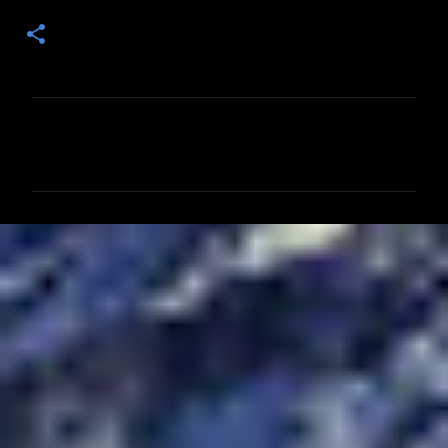
コ
メ
ン
ト