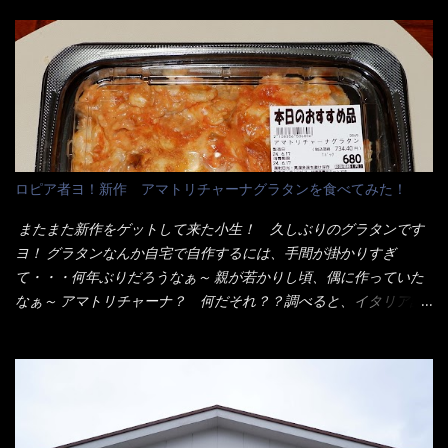
度の薄さだろう？と思われるかもしれないが・・・違う！ チャー
です。 素麺や日本蕎麦などの乾麺と一緒ですね！ そんなマルタ
ンとした厚さのあるトンカツです。 それも揚げたての熱々です。
イ棒状ラーメンを、OKストアで見かけ思わず手に取って買い物篭
これを難なく完食出来なければ、漢では無い！と云っても過言で
へ 坦々まぜそばと＜数量限定＞宮崎辛麺風ラーメン オーッといき
はないだろう。 この他も、兎に角ボリューム満点で＜薄カツ＞と
なり私の胃袋をグサッと・・・・ 棒状インスタントラーメンの
呼ばれるメニューは、トンカツが2枚重ねて出てくるだ！ 1枚が薄
デビューが決まりました。 か・ら・め・ん・辛麺！ 宮崎辛麺は
いから、2枚乗せにしたらしいけど・・・
チャルメラや日清からも出されている、辛口のラーメンじゃ
ん！！ 酸っぱくしたら、酸辣湯麺？なんてね。 よし今日のサラ
メシは、宮崎辛麺にしよう！ それではまず袋を開けると・・・ な
ロピア者ヨ！新作 アマトリチャーナグラタンを食べてみた！
んだか紙に巻かれた棒状の麺が二束、調味油と粉末スープ！ やは
り見慣れない姿・・・何だかチョッと高級感的な・・・だって透
またまた新作をゲットして来た小生！ 久しぶりのグラタンです
明なトレイに並んだ棒状麺なんて見慣れないからねぇ～（コスト
ヨ！ グラタンなんか自宅で自作するには、手間が掛かりすぎ
がかかる） 袋の裏側を見ると、韮とか卵の用意を勧めている。
て・・・何年ぶりだろうなぁ～ 親が若かりし頃、偶に作っていた
それなばらと冷蔵庫にあった、黒豆モヤシ・韮・生卵を用意しま
なぁ～ アマトリチャーナ？ 何だそれ？？調べると、イタリア語
した。 まず鍋1で湯を沸かし、麺を茹でる！ 小鍋で別に湯を沸か
らしくパスタソースだって～ トマトソースらしいですよ！ 何処
し卵を溶きながら投入～ 次にモヤシを入れて、粉末スープを投
からの情報？ ウィキペディアから・・・そうだろうな～笑 電子
入！！ それと韮の根本の固い部分もね！ 麺が茹で上がったら、
レンジで弱めのワット（小生は500Wで3分程度）温めてテーブル
丼へ入れてから小鍋のスープを丼の中へ 最後に小鍋の具を上にか
へ これ店舗の調理場で、製造しているけど考えるに大き目のオー
け、韮の葉の部分をドサッと乗せて調味油を入れて完成です。 ど
ブン皿で焼いて、大凡の目安で小分けにしているようで、パック
うでしょう？ 見た目 Goodデザイン賞じゃない！？ 笑 マルタ
をよーく見たら表面のチーズの乗り具合に結構な差が出てい