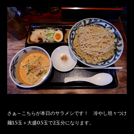
さぁ～こちらが本日のサラメシです！ 冷やし坦々つけ
麺1.5玉＋大盛0.5玉で2玉分になります。