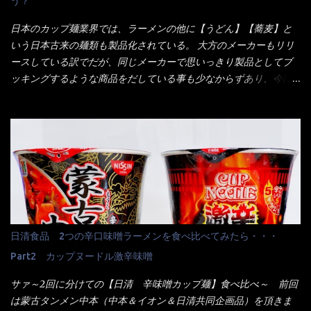
う？
くれたが、何故かタッチパネルがクーポンを受け付けない！！ 店
員さんも、アレー？といいながら私が受け付けますので・・・と
日本のカップ麺業界では、ラーメンの他に【うどん】【蕎麦】と
消えていった。 タッチパネルのやつ、安いのは嫌うんだな！？こ
いう日本古来の麺類も製品化されている。 大方のメーカーもリリ
のヤロー！ 待つ事暫し・・・10分は越えたと思うけど・・・出て
ースしている訳でだが、同じメーカーで思いっきり製品としてブ
来ました。 こちらが本日のサラメシ【ホーリーバジル香る、タイ
ッキングするような商品をだしている事も少なからずあり、今回
風ガパオライス】です。 私は、5年位前までは渋谷勤務だったので
はマルちゃんの【ごつ盛り天ぷらそば】を食べてみること
エスニックランチが多かったのよ！ 渋谷チャオタイなんて1人で良
に・・・ ※東洋水産様 写真借用致しました。 マルちゃんとの
く行きましたねぇ～ だからタイ料理屋さんには、辛味剤・酢・ナ
【そば】と云えば【緑のたぬき】という商品が、ドーンッと構え
ンプラー・砂糖などの4点セット（私はスパイスガールズと呼んで
ている訳で何故に敢えて本商品をリリースするの？ 確かに販売価
いた）が料理に必ず付いてきたものです。 でも流石にファミレ
格は、緑のたぬきの実売は108円位で、ごつ盛り天ぷらそばは98円
スでは・・・それは無いね！残念だ～ 今回はすかいらーくグルー
でした。 殆ど変わらないじゃないか！？ そこで何が違うか・・・
プで、タイ料理をどの様に再現して提供しているか？を見るだけ
メーカーHPから情報を得てみた。 ■原材料 比較（相手に含まれ
だなぁ～ 因みにガパオ＝ホーリーバジルなのです。 肉は通常チ
て居ない物質を赤色） ☆緑のたぬき 油揚げめん(小麦粉(国内製
キンが多く豚や牛もあります。 肉は挽肉みたいなミンチではな
造)、そば粉、植物油脂、植物性たん白、食塩、とろろ芋、卵白)、
日清食品 2つの辛口味噌ラーメンを食べ比べてみたら・・・
く、粗挽きの肉になるんです。 それに現地バンコクでは、卵は固
かやく(小えびてんぷら、 かまぼこ )、添付調味料(砂糖、食塩、し
焼きが本来です。 今回はほぼ全熟の目玉焼きで、これは日本風
Part2 カップヌードル激辛味噌
ょうゆ、魚介エキス、たん白加水分解物、香辛料、ねぎ、香味油
なのです。 まず頂いて見ると・・・肉はチキンで味付けは、チャ
脂)／加工でん粉、調味料(アミノ酸等)、炭酸カルシウム、カラメ
サァ～2回に分けての【日清 辛味噌カップ麺】食べ比べ～ 前回
オタイなのと比べれば薄め？ やっぱり調味料の【スパイスガール
ル色素、リン酸塩(Na)、増粘多糖類、レシチン、酸化防止剤(ビタ
は蒙古タンメン中本（中本＆イオン＆日清共同企画品）を頂きま
ズ】が必要だナァ～ 笑 私は、ブリッキーヌの粉末をよく掛け辛