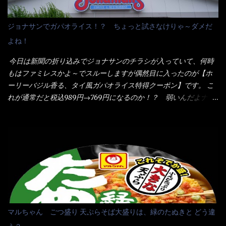
ム製法で仕上げた、生めんに近い風味のストレートめんです。 豚
ことをオススメします。（取り分け量にも若干有り差がでてるだ
の旨味に数種類の唐辛子、ニンニクを加えた辛さとコクが凝縮さ
ろう） 早速タバスコを振りかけて食べてみると・・・結構美味し
ジョナサンでガパオライス！？ ちょっと試さなけりゃ～ダメだ
れた醤油ベースのスープです。 調味油に赤ラー油とごま油を使用
いよ！ 久しぶりだな～ホワイトソースとマカロニの絡まった食
よね！
することに風味と辛さを引き立たせています。 調味油をスープ
感・・・懐かしい～ 今回ダイソーのカレー用のスプーンを使って
全体に馴染ませるために、箸で麺と具を持ち上げて・・・ ええや
みたら、これが凄くうまくすくえるんだよねぇ～（このスプーン
今日は新聞の折り込みでジョナサンのチラシが入っていて、何時
ないかぁ～ モヤシが黒豆モヤシだから細身で熱を加えてもへた
当たりだね） 今回新作のグラタンを頂きましたが、まずまずの美
もはファミレスかよ～でスルーしますが偶然目に入ったのが【ホ
りづらい！（緑豆モヤシだと太くて熱加えるとダラーっとなるん
味しさとダイソーのカレースプーンの。すくい上げ力の良さを再
ーリーバジル香る、タイ風ガパオライス特得クーポン】です。 こ
だよ） それに細ストレート麺とモヤシが良いバランスで・・・
度認識できました。
れが通常だと税込989円→769円になるのか！？ 弱いんだよナァ
韮の緑と卵の黄色も相まって・・・映える...
～ それに使用期限は6/15迄となっていて・・・今日じゃん！！
そこで近くのお店へ・・・・ モーニング以外の通常メニューは、
10:30以降に提供されるので10:40頃に店内へ 私は基本的、どの店
に行っても同じメニュー同じ味のファミレスには行きません。 最
近は、ステーキガストに試しに行ったぐらいです。（肉が喰いた
くて） しかし最近のファミレスは合理化が進み、店員さんもフロ
ア担当は2人程度しか居ないんだよねぇ～ それに注文はタッチパ
ネル！！ 凄いよなぁ～ 20年位前は、フロア担当だけでも5人は
居たと思うけど・・・ 判らず店員さんを呼ぶピンポンを・・・ク
マルちゃん ごつ盛り 天ぷらそば大盛りは、緑のたぬきと どう違
ーポンなんだけどと伝えると、丁寧にタッチパネルで～と教えて