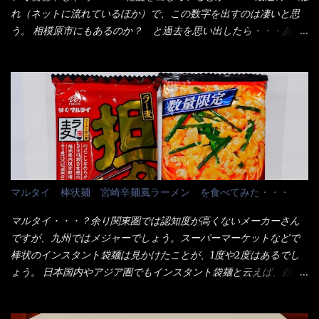
たし満足達成度100％ 苦しいと云う事も無いな！ まだ鶏天1個位
用箱詰め饂飩・・・またもやメガドンキで発見し購入！ 中身は、
れ（ネットに流れているほか）で、この数字を出すのは凄いと思
は入りそうだね。 と云う事で、今回＜釜揚げうどんの湯無し＞を
この様な状態です。 乾麺の束が6束／一パックになっており、それ
う。 相模原市にもあるのか？ と過去を思い出したら・・・あっ
試したら、確...
が3袋入りです。 18束入りというわけですね！900ｇの容量とな
た！ とんかつ赤城！ 老齢の女性がメインで調理場を仕切、老齢
り、1束／50ｇです。 実売は、楽天で1980円・・・Amazonで
の男性が脇をサポートし最近は若い女性がオーダーや片付けを担
1280円と云った感じです。 で私は幾らで、メガドンキでゲットし
当している。 まずはこれを見て欲しい！ カウンターに置かれた＜
たかって？ それは非常に言いづらい・・・色々と各方面へ忖度し
お皿＞である。 直ぐに気づいたでしょう！ 何かキャベツが山じ
て、激安だったとだけ申し上げましょう。 早速1袋を大釜で茹で～
ゃないか！？ ハイ、山です。 これが標準なのです。 普通のとん
ハイ、約15分ほど茹で上げた状態です。 当家には、高齢者がいる
かつ屋のキャベツと比べたら、10人前ほどあるか？ 値段的には、
ので少し柔らかく・・・ 茹で上がった饂飩は、お店の饂飩に比べ
メイン（主流は1,000超）＋定食セット350円程と値段的には、そ
＜細い＞です。 どちらかと云えば、稲庭饂飩的な太さですね。 さ
れ程では安い訳でも無いが、客足が絶えない人気店である。 そん
てこれを、どの様に食べるか？ 長葱無かったので、玉葱を刻んで
なメニューのなかで、リーズナブルで頂ける＜映え＞るメニュー
マルタイ 棒状麺 宮崎辛麺風ラーメン を食べてみた・・・
八王子ラーメン風月見つけうどん！ 冷やし釜あげうどん～です。
が＜カツカレー＞だ！ これです。 当時1,000円税込だった
ラーメン丼に、冷水を軽く張って饂飩を盛り付け、お椀に昆布出
が・・・今も変わらないと思うけど・・・ これが出てくると、カ
マルタイ・・・？余り関東圏では認知度が高くないメーカーさん
汁つゆと長葱に山葵です。 これでツルツル～と頂きました。 良い
ウンター中からOH～と声が飛ぶ！ 写真は、キャベツ少なめでお願
ですが、九州ではメジャーでしょう。スーパーマーケットなどで
じゃないか～...
いしています。 皿のサイズは、直径30cmほどあります。 そこに
棒状のインスタント袋麺は見かけたことが、1度や2度はあるでし
ドカ盛のキャベツと御飯にカレーがかかっています。 カレーは辛
ょう。 日本国内やアジア圏でもインスタント袋麺と云えば、四角
く無く、食べやすいタイプです。 それじゃ～カツは、ハムカツ程
い形状になった乾麺が普通でしょう。マルタイでは＜棒状＞なの
度の薄さだろう？と思われるかもしれないが・・・違う！ チャー
です。 素麺や日本蕎麦などの乾麺と一緒ですね！ そんなマルタ