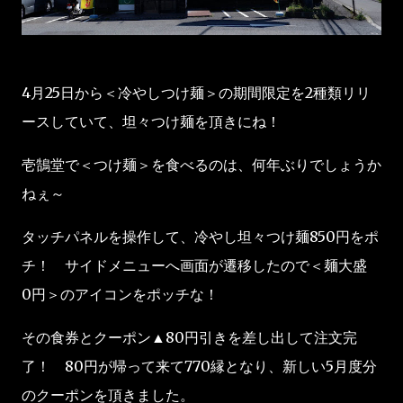
4月25日から＜冷やしつけ麺＞の期間限定を2種類リリ
ースしていて、坦々つけ麺を頂きにね！
壱鵠堂で＜つけ麺＞を食べるのは、何年ぶりでしょうか
ねぇ～
タッチパネルを操作して、冷やし坦々つけ麺850円をポ
チ！ サイドメニューへ画面が遷移したので＜麺大盛
0円＞のアイコンをポッチな！
その食券とクーポン▲80円引きを差し出して注文完
了！ 80円が帰って来て770縁となり、新しい5月度分
のクーポンを頂きました。