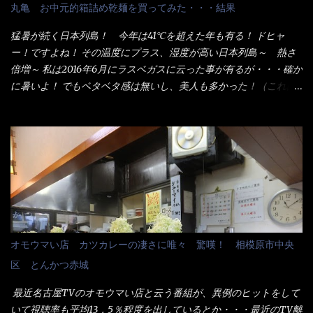
配慮でもある。 11:20 店内に入り・・・『釜揚げうどん得を湯ナ
丸亀 お中元的箱詰め乾麺を買ってみた・・・結果
シで！』と注文したら、近場にいたオッサン店員はキョトンとし
た顔『湯なし？』（これだ全く理解していないな） すると茹で方
猛暑が続く日本列島！ 今年は41℃を超えた年も有る！ ドヒャ
の若い女性店員が『いい！いい！！』とオッサンを向こうへやっ
ー！ですよね！ その温度にプラス、湿度が高い日本列島～ 熱さ
た。 でサッサと、木桶を用意してうどんだけ入れて出して来まし
倍増～ 私は2016年6月にラスベガスに云った事が有るが・・・確か
た。 な～るほど、この事か・・・ で今日の2021年後半1回目のサ
に暑いよ！ でもベタベタ感は無いし、美人も多かった！（これは
ラメシです。 見事に木桶には湯が入っていない、UDONだけで
関係無いね） 処で今日は何だ！？これです。 丸亀 釜あげうど
す。 しかし、この木桶デカイなぁ～ 試したいこと残りの1つが＜得
ん！ 日本には、お中元とお歳暮という古来からの風習がある。 お
＞サイズを食べられるか？である。 前回も、大しか食べていない
中元は、丁度お盆の夏場に日頃お世話になっている方への＜ご挨
からね、得がどれくらいの満腹度になるのか？ この得サイズの木
拶＞としての贈り物の習慣です。 今では、大分廃れてしまってい
桶は、銭湯で使う洗い桶サイズだなぁ～ この木桶サイズに、満々
るかと・・・小生もお中元やお歳暮など送った事は無い！（キッ
と湯が注がれていたら食べ進むうちに、麺が伸びてしまうだろ
パリ） まぁ～この慣習が残っているのは、官公庁や超大手企業戦
う。 これなら茹で上がった直後のままで、食べ進められるじゃな
士（昇進目的）などの世界でしょう。 要は、ゴマスリ・・・てな
いか！ 別皿で、葱と天かすを満タンに用意して、山葵も2つ。 そ
感じかな。 丸亀製麺と云えば、大阪誕生→全国区（北海道と沖縄
れに湯が無い利点として、汁が薄まらない！ これだよ、こ
は？）へ広がった、讃岐饂飩チェーン店大手といっても過言では
オモウマい店 カツカレーの凄さに唯々 驚嘆！ 相模原市中央
れ！！ 湯があると、うどんと共に汁の方へ湯までも入ってしま
無いでしょう。 各店舗で、毎日饂飩を打っているので饂飩好きの
区 とんかつ赤城
う。つまりラーメンの麺にスープが絡む現象ですな。 結局、伸び
方には店舗に寄って違う！と云う人も居るらしい・・ そんな大手
ずに汁も薄らむこともなく・・最後の方で＜だし汁＞を少し追加
讃岐饂飩チェーン店と関係があるのか？ 箱詰め乾麺！ このパッ
最近名古屋TVのオモウマい店と云う番組が、異例のヒットをして
しました。 腹イッパイだけど、得サイズは全てお腹の中へ収まっ
ケージからすれば、間違いなく贈答用目的でしょう。 そんな贈答
いて視聴率も平均13．5％程度を出しているとか・・・最近のTV離