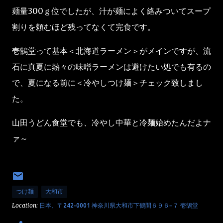
麺量300ｇ位でしたが、汁が麺によく絡みついてスープ
割りを頼むほど残ってなくて完食です。
壱鵠堂って基本＜北海道ラーメン＞がメインですが、流
石に真夏に熱々の味噌ラーメンは避けたい処でも有るの
で、夏になる前に＜冷やしつけ麺＞チェック致しまし
た。
山田うどん食堂でも、冷やし中華と冷麺始めたんだよナ
ァ～
つけ麺
大和市
Location:
日本、〒242-0001 神奈川県大和市下鶴間６９６−７ 壱鵠堂