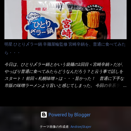
ている～ 隣に用意したのが、ホワイトカップ丼型です。 こちら
は食べた事あるのよ！でもここ数年は、カップ麺の方が話題性も
へ内容物を全て移すのと同時に、スープも満遍なく全体に行き渡
品揃えも上じゃん！ だって話題性の無いのを食べても・・・しょ
させる。 箸で麺から移動させ、具とスープは最後に移すとこうな
うが無いじゃん！ 日本で話題性が無いのに、外国の人には尚更ね
りました。 良い感じではないか！ やはり一部粉末スープが縦型
ぇ～ 袋麺と云えば【サッポロ一番】と云われる程だが、10年位前
カップの壁面に残っていたので、ぜーんぶ箸等で落としてホワイ
に革新的な袋麺が出た！ それは『マルちゃん正麺』と云われる商
トカップへ。 まずは麺を見ると、カップヌードルとしては太く平
品！！ 生麺感覚～と大御所俳優の役所広司を起用したCMで一躍
明星 ひとり〆ラー鍋 辛麺屋輪監修 宮崎辛鍋を、普通に食べてみた
打ちで縮れてます。 ■蒙古タンメン中本の麺 蒙古タンメンの方
有名になりTOPに・・・その後ライバルとして日清から【ラ王】
ら・・・
は、やはり太く平打ちですが麺の厚みがあるような・・・ 食感
がリリース！つまり今回の【日清のラーメン屋さん】は、袋麺と
は、どちらも柔らかいと感じは同じ。 湯に戻りやすい特性が強
しては廉価版のポジション・・・ 事実ラ王は、HPでは別扱い！
今日は、ひとり〆ラー鍋とかいう袋麺の2回目＜宮崎辛鍋＞だが、
いのね。 箸で持ち上げた状態は・・・ ■カップヌードル激辛味噌 ■
本品なんか出前一丁などと一緒くたの扱い。 袋麺はスープは粉末
やっぱり普通に食べてみたらどうなんだろう？と云う事で話しを
蒙古タンメン中本カップ どちらも箸で持ち上げた感じは、重
スープが主流でしょう！？だから味は・・・イマイチ（小生感
スタート！ 前回＜札幌味噌＞は・・・旨かった！ 普通に下手な
い！ そう湯を吸って伸びたような麺と云っていいかもしれな
覚）と云うのが評価です。 正直現在のインスタント麺では、最先
市販の味噌ラーメンより旨いと感じてしまった。 今回の辛系ラー
い。 多分麺は、厚みとストレートか...
端の麺と味はカップ麺と云えるでしょう。 もち麺は、油揚げ麺な
メンは、宮崎辛麺！！ これはどうなんだろう？ メーカーHPを見
んて・・・フリーズドライですよ！ ラ王味噌はカロリー
ると・・・ 家庭での再現が難しい人気ラーメン店の味を楽しめる
332kcal！ ラーメン屋さん札幌みそは393kcal！！ 60kcalも違う
おひとり用鍋の素です。辛麺屋輪をイメージした唐辛子の辛みと
ヨ～ でも熊が＼買ってね！／と泣いているから・・・買いまし
旨みが染み出たスープに鍋によく合う麺が付いて〆まで楽しめま
Powered by Blogger
た。 それじゃ～食べましょうか！ トッピングは生憎とモヤシの
す。 宮崎を中心に全国に店を構える人気店。唐辛子の辛みと旨み
在庫が無いため・・・キャベツだ！鍋に湯を沸かしキャベツをボ
テーマ画像の作成者:
AndrzejStajer
が溶け出たスープと、麺にからむ粗い唐辛子がくせになる味わ