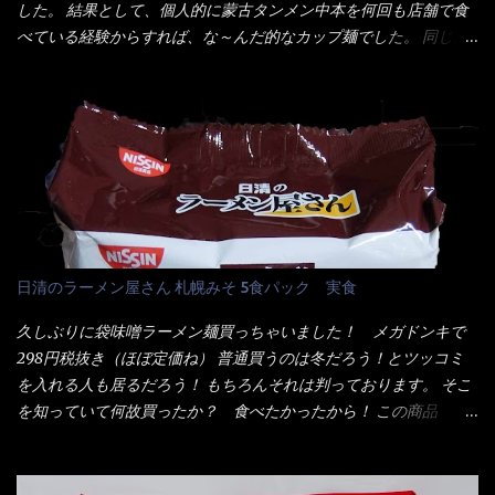
ミンE)、クチナシ色素、ベニコウジ色素、香料、ビタミンB2、ビ
した。 結果として、個人的に蒙古タンメン中本を何回も店舗で食
く...
タミンB1、香辛料抽出物、 カロチン色素 、(一部にえび・小麦・
べている経験からすれば、な～んだ的なカップ麺でした。 同じ日
そば・卵・乳成分・大豆・豚肉・やまいも・ゼラチンを含む) ★ご
清食品から、昨年に続き2021年も再発売されたカップヌードル激
つ盛り 天ぷらそば 油揚げめん(小麦粉(国内製造)、そば粉、植物
辛味噌と、どちらが旨辛なんだ！？ 比較して見よう～企画を思
油脂、植物性たん白、食塩、とろろ芋、卵白)、かやく(小えびてん
いつきました。 見た目は、炎のシルエットが辛さを醸し出してい
ぷら)、添付調味料(砂糖、食塩、しょうゆ、魚介エキス、たん白加
る・・・ でもパッケージに惑わされてはいけない！！ 私はペ
水分解物、ねぎ、香辛料、 植物油 、香味油脂)／加工でん粉、調味
ヤングの【獄激辛焼きそば】を完食した漢だ。 その後の獄激辛カ
料(アミノ酸等)、炭酸カルシウム、カラメル色素、リン酸塩
レーもな！ 今回、カップヌードル激辛味噌はカップに敢えて辛
(Na)、増粘多糖類、レシチン、酸化防止剤(ビタミンE)、クチナシ
さレベルが記載されている。 それはレベル5！ 日清としては最上
色素、香料、ベニコウジ色素、ビタミンB2、ビタミンB1、香辛料
位の辛さと云っている訳だ。 昨年モデルも食べてはいるけど、1年
抽出物、(一部にえび・小麦・そば・卵・ さば ・大豆・豚肉・やま
も経つと記憶の彼方に・・・いや歳だから記憶力が、どうのこう
日清のラーメン屋さん 札幌みそ 5食パック 実食
いも・ゼラチンを含む) 材料から見れば、緑のたぬきの方が蒲鉾が
のではない。 記憶に残るだけのインパクトに欠けている商品と
入っている！ あの半円形のヤツね！ それとカロチン色素・・・
云う事（当時） 開封すると・・・ 小袋なんてありゃしない！ カ
久しぶりに袋味噌ラーメン麺買っちゃいました！ メガドンキで
さば！？ さばって鯖か？？ サバ読んでないか？？ ■カロリー
ップヌードルは基本蓋開けて、熱湯を注ぐだけで出来る！それが
298円税抜き（ほぼ定価ね） 普通買うのは冬だろう！とツッコミ
比較 緑のたぬき ...
デビュー時からの最大のポイント。 だから粉末スープの具も全
を入れる人も居るだろう！ もちろんそれは判っております。 そこ
部カップの中でカオス状態。 これ特に縦型Bigカップだと、スー
を知っていて何故買ったか？ 食べたかったから！ この商品
プが沈殿するのよねぇ～ だから毎度、ホワイトカップを別に用
2019/6/3にリニューアル販売しているらしくてね！ 麺もスープ
意！ 3分待つのだゾ！ チェルシー！！ OK？ は～い こうな
も。北海道こだわりで全面改良らしい・・・そうと知ったら食べ
りました～ 熱湯によりカップ内に対流が起こり、表層が泡立っ
てみないといけないじゃん！（知るのが遅い） リニューアル前の