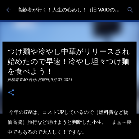
スキップしてメイン コンテンツに移動
高齢者が行く！人生の心めし！（旧 VAIOの食べ歩き）
つけ麺や冷やし中華がリリースされ
始めたので早速！冷やし坦々つけ麺
を食べよう！
投稿者
VAIO
日付:
日曜日, 5月 07, 2023
今年のGWは、コストUPしているので（燃料費など物
価高騰）旅行など避けようと判断した小生。 まぁ～喪
中でもあるので大人しく！ですな。