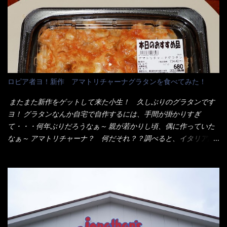
ンとした厚さのあるトンカツです。 それも揚げたての熱々です。
イ棒状ラーメンを、OKストアで見かけ思わず手に取って買い物篭
これを難なく完食出来なければ、漢では無い！と云っても過言で
へ 坦々まぜそばと＜数量限定＞宮崎辛麺風ラーメン オーッといき
はないだろう。 この他も、兎に角ボリューム満点で＜薄カツ＞と
なり私の胃袋をグサッと・・・・ 棒状インスタントラーメンの
呼ばれるメニューは、トンカツが2枚重ねて出てくるだ！ 1枚が薄
デビューが決まりました。 か・ら・め・ん・辛麺！ 宮崎辛麺は
いから、2枚乗せにしたらしいけど・・・
チャルメラや日清からも出されている、辛口のラーメンじゃ
ん！！ 酸っぱくしたら、酸辣湯麺？なんてね。 よし今日のサラ
メシは、宮崎辛麺にしよう！ それではまず袋を開けると・・・ な
ロピア者ヨ！新作 アマトリチャーナグラタンを食べてみた！
んだか紙に巻かれた棒状の麺が二束、調味油と粉末スープ！ やは
り見慣れない姿・・・何だかチョッと高級感的な・・・だって透
またまた新作をゲットして来た小生！ 久しぶりのグラタンです
明なトレイに並んだ棒状麺なんて見慣れないからねぇ～（コスト
ヨ！ グラタンなんか自宅で自作するには、手間が掛かりすぎ
がかかる） 袋の裏側を見ると、韮とか卵の用意を勧めている。
て・・・何年ぶりだろうなぁ～ 親が若かりし頃、偶に作っていた
それなばらと冷蔵庫にあった、黒豆モヤシ・韮・生卵を用意しま
なぁ～ アマトリチャーナ？ 何だそれ？？調べると、イタリア語
した。 まず鍋1で湯を沸かし、麺を茹でる！ 小鍋で別に湯を沸か
らしくパスタソースだって～ トマトソースらしいですよ！ 何処
し卵を溶きながら投入～ 次にモヤシを入れて、粉末スープを投
からの情報？ ウィキペディアから・・・そうだろうな～笑 電子
入！！ それと韮の根本の固い部分もね！ 麺が茹で上がったら、
レンジで弱めのワット（小生は500Wで3分程度）温めてテーブル
丼へ入れてから小鍋のスープを丼の中へ 最後に小鍋の具を上にか
へ これ店舗の調理場で、製造しているけど考えるに大き目のオー
け、韮の葉の部分をドサッと乗せて調味油を入れて完成です。 ど
ブン皿で焼いて、大凡の目安で小分けにしているようで、パック
うでしょう？ 見た目 Goodデザイン賞じゃない！？ 笑 マルタ
をよーく見たら表面のチーズの乗り具合に結構な差が出てい
イのHPを見ると・・・（引用） めんは、ノンフライ・ノンスチー
た・・・チーズに焦げ目が付いているのを、しっかり確認し買う