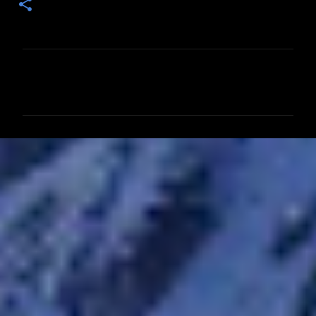
コ
メ
ン
ト