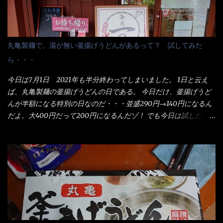
丸亀製麺で、湯が無い釜揚げうどんがあるって？ 試してみた
ら・・・
今日は7月1日 2021年も半分終わってしまいました。 1日と云え
ば、丸亀製麺の釜揚げうどんの日である。 今日だけ、釜揚げうど
んが半額になる特別の日なのだ・・・並盛290円→140円になるん
だよ。大400円だって200円になるんだゾ！ でも今日は試したい
ことが2つある！ 1つめは釜揚げうどんの湯が無い注文が通る
か？ 釜揚げうどんは、木の桶に茹で湯と共に＜うどん＞が泳い
でる～ でもコレって食べきるまで湯に浸かっているわけで、最
初と最後では麺の固さというかコシが違う！ だったら湯なんか要
らないじゃん！ 茹で上げ直後の麺だけいいよ！となるでしょ
う。 事前にググって調べたら、やっぱり＜湯無し＞注文は、裏注
文方法としてあるらしい。 それと店員によっては、理解出来ない
者も居るらしい云う事。 そこでランチ混雑前に、行くのが店への