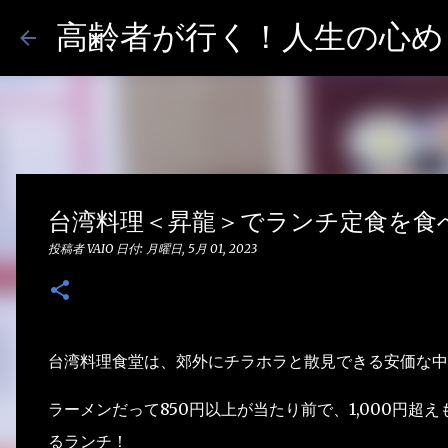
高齢者が行く！人生の心めし
台湾料理＜昇龍＞でランチ定食を食
投稿者
VAIO
日付:
月曜日, 5月 01, 2023
台湾料理食堂は、郊外にチラホラと散見できる安価な中
ラーメンだって850円以上が当たり前で、1,000円超
るランチ！