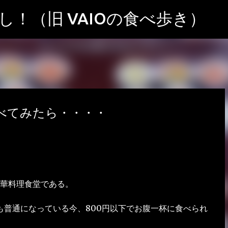
スキップしてメイン コンテンツに移動
！（旧 VAIOの食べ歩き）
べてみたら・・・・
華料理食堂である。
えも普通になっている今、800円以下でお腹一杯に食べられ