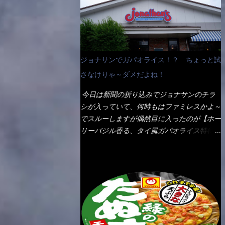
なんて見慣れないからねぇ～（コストがかか
ペディアから・・・そうだろうな～笑 電子
る） 袋の裏側を見ると、韮とか卵の用意を
レンジで弱めのワット（小生は500Wで3分
勧めている。 それなばらと冷蔵庫にあっ
程度）温めてテーブルへ これ店舗の調理場
た、黒豆モヤシ・韮・生卵を用意しました。
で、製造しているけど考えるに大き目のオー
まず鍋1で湯を沸かし、麺を茹でる！ 小鍋
ブン皿で焼いて、大凡の目安で小分けにして
ジョナサンでガパオライス！？ ちょっと試
で別に湯を沸かし卵を溶きながら投入～ 次
いるようで、パックをよーく見たら表面のチ
にモヤシを入れて、粉末スープを投入！！
さなけりゃ～ダメだよね！
ーズの乗り具合に結構な差が出ていた・・・
それと韮の根本の固い部分もね！ 麺が茹で
チーズに焦げ目が付いているのを、しっかり
今日は新聞の折り込みでジョナサンのチラ
上がったら、丼へ入れてから小鍋のスープを
確認し買うことをオススメします。（取り分
シが入っていて、何時もはファミレスかよ～
丼の中へ 最後に小鍋の具を上にかけ、韮の
け量にも若干有り差がでてるだろう） 早速
でスルーしますが偶然目に入ったのが【ホー
葉の部分をドサッと乗せて調味油を入れて完
タバスコを振りかけて食べてみると・・・結
リーバジル香る、タイ風ガパオライス特得ク
成です。 どうでしょう？ 見た目 Goodデ
構美味しいよ！ 久しぶりだな～ホワイトソ
ーポン】です。 これが通常だと税込989円
ザイン賞じゃない！？ 笑 マルタイのHPを
ースとマカロニの絡まった食感・・・懐かし
→769円になるのか！？ 弱いんだよナァ
見ると・・・（引用） めんは、ノンフラ
い～ 今回ダイソーのカレー用のスプーンを
～ それに使用期限は6/15迄となってい
イ・ノンスチーム製法で仕上げた、生めんに
使ってみたら、これが凄くうまくすくえるん
て・・・今日じゃん！！ そこで近くのお店
近い風味のストレートめんです。 豚の旨味
だよねぇ～（このスプーン当たりだね） 今
へ・・・・ モーニング以外の通常メニュー
に数種類の唐辛子、ニンニクを加えた辛さと
回新作のグラタンを頂きましたが、まずまず
は、10:30以降に提供されるので10:40頃に店
コクが凝縮された醤油ベースのスープです。
の美味しさとダイソーのカレースプーンの。
内へ 私は基本的、どの店に行っても同じメ
調味油に赤ラー油とごま油を使用することに
すくい上げ力の良さを再度認識できました。