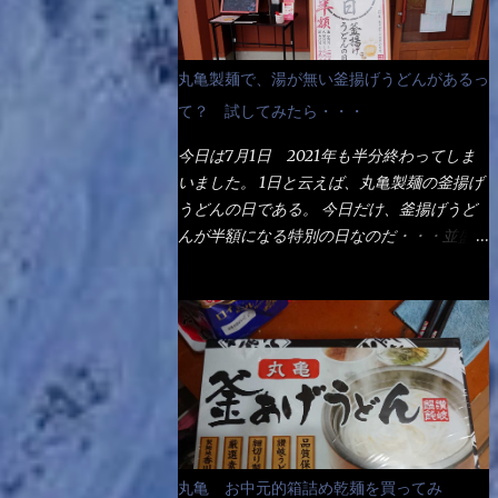
丸亀製麺で、湯が無い釜揚げうどんがあるっ
て？ 試してみたら・・・
今日は7月1日 2021年も半分終わってしま
いました。 1日と云えば、丸亀製麺の釜揚げ
うどんの日である。 今日だけ、釜揚げうど
んが半額になる特別の日なのだ・・・並盛
290円→140円になるんだよ。大400円だっ
て200円になるんだゾ！ でも今日は試した
いことが2つある！ 1つめは釜揚げうどんの
湯が無い注文が通るか？ 釜揚げうどんは、
木の桶に茹で湯と共に＜うどん＞が泳いでる
～ でもコレって食べきるまで湯に浸かって
いるわけで、最初と最後では麺の固さという
かコシが違う！ だったら湯なんか要らない
じゃん！ 茹で上げ直後の麺だけいいよ！と
丸亀 お中元的箱詰め乾麺を買ってみ