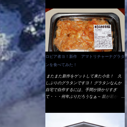
ょう。 早速1袋を大釜で茹で～ ハイ、約15分
だ！ これです。 当時1,000円税込だった
でもインスタント袋麺と云えば、四角い形状
ほど茹で上げた状態です。 当家には、高齢
が・・・今も変わらないと思うけど・・・
になった乾麺が普通でしょう。マルタイでは
者がいるので少し柔らかく・・・ 茹で上が
これが出てくると、カウンター中からOH～
＜棒状＞なのです。 素麺や日本蕎麦などの
った饂飩は、お店の饂飩に比べ＜細い＞で
と声が飛ぶ！ 写真は、キャベツ少なめでお
乾麺と一緒ですね！ そんなマルタイ棒状ラ
す。 どちらかと云えば、稲庭饂飩的な太さ
願いしています。 皿のサイズは、直径30cm
ーメンを、OKストアで見かけ思わず手に取
ですね。 さてこれを、どの様に食べるか？
ほどあります。 そこにドカ盛のキャベツと
って買い物篭へ 坦々まぜそばと＜数量限定
長葱無かったので、玉葱を刻んで八王子ラー
御飯にカレーがかかっています。 カレーは
＞宮崎辛麺風ラーメン オーッといきなり私
メン風月見つけうどん！ 冷やし釜あげうど
辛く無く、食べやすいタイプです。 それじ
の胃袋をグサッと・・・・ 棒状インスタン
ん～です。 ラーメン丼に、冷水を軽く張っ
ロピア者ヨ！新作 アマトリチャーナグラタ
ゃ～カツは、ハムカツ程度の薄さだろう？と
トラーメンのデビューが決まりました。
て饂飩を盛り付け、お椀に昆布出汁つゆと長
思われるかもしれないが・・・違う！ チャ
ンを食べてみた！
か・ら・め・ん・辛麺！ 宮崎辛麺はチャル
葱に山葵です。 これでツルツル～と頂きま
ーンとした厚さのあるトンカツです。 それ
メラや日清からも出されている、辛口のラー
した。 良いじゃないか～...
またまた新作をゲットして来た小生！ 久
も揚げたての熱々です。 これを難なく完食
メンじゃん！！ 酸っぱくしたら、酸辣湯
しぶりのグラタンですヨ！ グラタンなんか
出来なければ、漢では無い！と云っても過言
麺？なんてね。 よし今日のサラメシは、宮
自宅で自作するには、手間が掛かりすぎ
ではないだろう。 この他も、兎に角ボリュ
崎辛麺にしよう！ それではまず袋を開ける
て・・・何年ぶりだろうなぁ～ 親が若かり
ーム満点で＜薄カツ＞と呼ばれるメニュー
と・・・ なんだか紙に巻かれた棒状の麺が
し頃、偶に作っていたなぁ～ アマトリチャ
は、トンカツが2枚重ねて出てくるだ！ 1枚
二束、調味油と粉末スープ！ やはり見慣れ
ーナ？ 何だそれ？？調べると、イタリア語
が薄いから、2枚乗せにしたらしいけ
ない姿・・・何だかチョッと高級感的
らしくパスタソースだって～ トマトソース
ど・・・
な・・・だって透明なトレイに並んだ棒状麺
らしいですよ！ 何処からの情報？ ウィキ