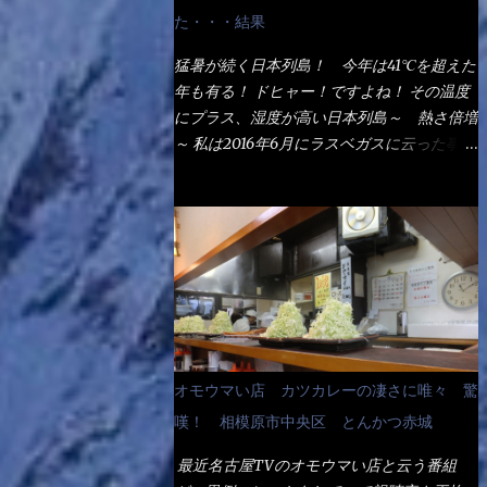
なるでしょう。 事前にググって調べたら、
た・・・結果
やっぱり＜湯無し＞注文は、裏注文方法とし
てあるらしい。 それと店員によっては、理
猛暑が続く日本列島！ 今年は41℃を超えた
解出来ない者も居るらしい云う事。 そこで
年も有る！ ドヒャー！ですよね！ その温度
ランチ混雑前に、行くのが店への配慮でもあ
にプラス、湿度が高い日本列島～ 熱さ倍増
る。 11:20 店内に入り・・・『釜揚げうど
～ 私は2016年6月にラスベガスに云った事が
ん得を湯ナシで！』と注文したら、近場にい
有るが・・・確かに暑いよ！ でもベタベタ
たオッサン店員はキョトンとした顔『湯な
感は無いし、美人も多かった！（これは関係
し？』（これだ全く理解していないな） す
無いね） 処で今日は何だ！？これです。 丸
ると茹で方の若い女性店員が『いい！い
亀 釜あげうどん！ 日本には、お中元とお
い！！』とオッサンを向こうへやった。 で
歳暮という古来からの風習がある。 お中元
サッサと、木桶を用意してうどんだけ入れて
は、丁度お盆の夏場に日頃お世話になってい
出して来ました。 な～るほど、この事
る方への＜ご挨拶＞としての贈り物の習慣で
か・・・ で今日の2021年後半1回目のサラメ
す。 今では、大分廃れてしまっているか
シです。 見事に木桶には湯が入っていな
と・・・小生もお中元やお歳暮など送った事
オモウマい店 カツカレーの凄さに唯々 驚
い、UDONだけです。 しかし、この木桶デ
は無い！（キッパリ） まぁ～この慣習が残
カイなぁ～ 試したいこと残りの1つが＜得＞
嘆！ 相模原市中央区 とんかつ赤城
っているのは、官公庁や超大手企業戦士（昇
サイズを食べられるか？である。 前回も、
進目的）などの世界でしょう。 要は、ゴマ
最近名古屋TVのオモウマい店と云う番組
大しか食べていないからね、得がどれくらい
スリ・・・てな感じかな。 丸亀製麺と云え