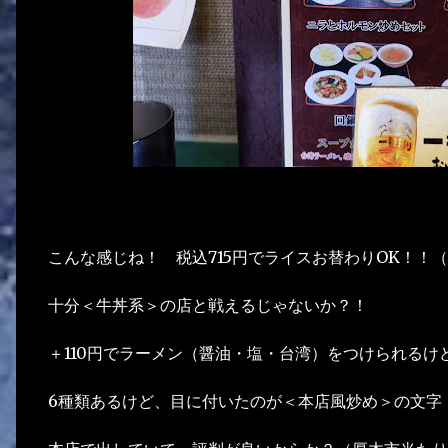
こんな感じね！ 税込715円でライスお替わりOK！！（US
十分＜牛丼系＞の店と戦えるじゃないか？！
＋110円でラーメン（醤油・塩・台湾）をつけられる
6種類あるけど、目に付いたのが＜本店風炒め＞の文字