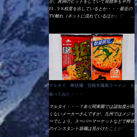
が、異例のヒットをしていて視聴率も平均
の満腹度になるのか？ この得サイズの木桶
ば、大阪誕生→全国区（北海道と沖縄は？）
13．5％程度を出しているとか・・・最近の
は、銭湯で使う洗い桶サイズだなぁ～ この
へ広がった、讃岐饂飩チェーン店大手といっ
TV離れ（ネットに流れているほか）で、こ
木桶サイズに、満々と湯が注がれていたら食
ても過言では無いでしょう。 各店舗で、毎
の数字を出すのは凄いと思う。 相模原市に
べ進むうちに、麺が伸びてしまうだろう。
日饂飩を打っているので饂飩好きの方には店
もあるのか？ と過去を思い出したら・・・
これなら茹で上がった直後のままで、食べ進
舗に寄って違う！と云う人も居るらしい・・
あった！ とんかつ赤城！ 老齢の女性がメ
められるじゃないか！ 別皿で、葱と天かす
そんな大手讃岐饂飩チェーン店と関係がある
インで調理場を仕切、老齢の男性が脇をサポ
を満タンに用意して、山葵も2つ。 それに湯
のか？ 箱詰め乾麺！ このパッケージから
ートし最近は若い女性がオーダーや片付けを
が無い利点として、汁が薄まらない！ これ
すれば、間違いなく贈答用目的でしょう。
担当している。 まずはこれを見て欲しい！
だよ、これ！！ 湯があると、うどんと共に
そんな贈答用箱詰め饂飩・・・またもやメガ
カウンターに置かれた＜お皿＞である。 直
汁の方へ湯までも入ってしまう。つまりラー
ドンキで発見し購入！ 中身は、この様な状
ぐに気づいたでしょう！ 何かキャベツが山
メンの麺にスープが絡む現象ですな。 結
態です。 乾麺の束が6束／一パックになって
じゃないか！？ ハイ、山です。 これが標
局、伸びずに汁も薄らむこともなく・・最後
マルタイ 棒状麺 宮崎辛麺風ラーメン を
おり、それが3袋入りです。 18束入りという
準なのです。 普通のとんかつ屋のキャベツ
の方で＜だし汁＞を少し追加しました。 腹
わけですね！900ｇの容量となり、1束／50
食べてみた・・・
と比べたら、10人前ほどあるか？ 値段的に
イッパイだけど、得サイズは全てお腹の中へ
ｇです。 実売は、楽天で1980円・・・
は、メイン（主流は1,000超）＋定食セット
収まったし満足達成度100％ 苦しいと云う事
マルタイ・・・？余り関東圏では認知度が高
Amazonで1280円と云った感じです。 で私
350円程と値段的には、それ程では安い訳で
も無いな！ まだ鶏天1個位は入りそうだ
くないメーカーさんですが、九州ではメジャ
は幾らで、メガドンキでゲットしたかって？
も無いが、客足が絶えない人気店である。
ね。 と云う事で、今回＜釜揚げうどんの湯
ーでしょう。スーパーマーケットなどで棒状
それは非常に言いづらい・・・色々と各方面
そんなメニューのなかで、リーズナブルで頂
無し＞を試したら、確...
のインスタント袋麺は見かけたことが、1度
へ忖度して、激安だったとだけ申し上げまし
ける＜映え＞るメニューが＜カツカレー＞
や2度はあるでしょう。 日本国内やアジア圏