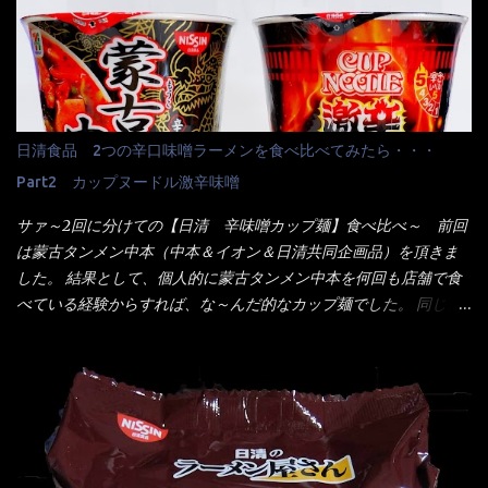
ている訳で何故に敢えて本商品をリリースするの？ 確かに販売価
いた）が料理に必ず付いてきたものです。 でも流石にファミレ
格は、緑のたぬきの実売は108円位で、ごつ盛り天ぷらそばは98円
スでは・・・それは無いね！残念だ～ 今回はすかいらーくグルー
でした。 殆ど変わらないじゃないか！？ そこで何が違うか・・・
プで、タイ料理をどの様に再現して提供しているか？を見るだけ
メーカーHPから情報を得てみた。 ■原材料 比較（相手に含まれ
だなぁ～ 因みにガパオ＝ホーリーバジルなのです。 肉は通常チ
て居ない物質を赤色） ☆緑のたぬき 油揚げめん(小麦粉(国内製
キンが多く豚や牛もあります。 肉は挽肉みたいなミンチではな
造)、そば粉、植物油脂、植物性たん白、食塩、とろろ芋、卵白)、
日清食品 2つの辛口味噌ラーメンを食べ比べてみたら・・・
く、粗挽きの肉になるんです。 それに現地バンコクでは、卵は固
かやく(小えびてんぷら、 かまぼこ )、添付調味料(砂糖、食塩、し
焼きが本来です。 今回はほぼ全熟の目玉焼きで、これは日本風
Part2 カップヌードル激辛味噌
ょうゆ、魚介エキス、たん白加水分解物、香辛料、ねぎ、香味油
なのです。 まず頂いて見ると・・・肉はチキンで味付けは、チャ
脂)／加工でん粉、調味料(アミノ酸等)、炭酸カルシウム、カラメ
サァ～2回に分けての【日清 辛味噌カップ麺】食べ比べ～ 前回
オタイなのと比べれば薄め？ やっぱり調味料の【スパイスガール
ル色素、リン酸塩(Na)、増粘多糖類、レシチン、酸化防止剤(ビタ
は蒙古タンメン中本（中本＆イオン＆日清共同企画品）を頂きま
ズ】が必要だナァ～ 笑 私は、ブリッキーヌの粉末をよく掛け辛
ミンE)、クチナシ色素、ベニコウジ色素、香料、ビタミンB2、ビ
した。 結果として、個人的に蒙古タンメン中本を何回も店舗で食
く...
タミンB1、香辛料抽出物、 カロチン色素 、(一部にえび・小麦・
べている経験からすれば、な～んだ的なカップ麺でした。 同じ日
そば・卵・乳成分・大豆・豚肉・やまいも・ゼラチンを含む) ★ご
清食品から、昨年に続き2021年も再発売されたカップヌードル激
つ盛り 天ぷらそば 油揚げめん(小麦粉(国内製造)、そば粉、植物
辛味噌と、どちらが旨辛なんだ！？ 比較して見よう～企画を思
油脂、植物性たん白、食塩、とろろ芋、卵白)、かやく(小えびてん
いつきました。 見た目は、炎のシルエットが辛さを醸し出してい
ぷら)、添付調味料(砂糖、食塩、しょうゆ、魚介エキス、たん白加
る・・・ でもパッケージに惑わされてはいけない！！ 私はペ
水分解物、ねぎ、香辛料、 植物油 、香味油脂)／加工でん粉、調味
ヤングの【獄激辛焼きそば】を完食した漢だ。 その後の獄激辛カ
料(アミノ酸等)、炭酸カルシウム、カラメル色素、リン酸塩
レーもな！ 今回、カップヌードル激辛味噌はカップに敢えて辛
(Na)、増粘多糖類、レシチン、酸化防止剤(ビタミンE)、クチナシ
さレベルが記載されている。 それはレベル5！ 日清としては最上