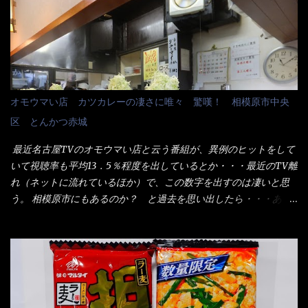
からね、得がどれくらいの満腹度になるのか？ この得サイズの木
拶＞としての贈り物の習慣です。 今では、大分廃れてしまってい
桶は、銭湯で使う洗い桶サイズだなぁ～ この木桶サイズに、満々
るかと・・・小生もお中元やお歳暮など送った事は無い！（キッ
と湯が注がれていたら食べ進むうちに、麺が伸びてしまうだろ
パリ） まぁ～この慣習が残っているのは、官公庁や超大手企業戦
う。 これなら茹で上がった直後のままで、食べ進められるじゃな
士（昇進目的）などの世界でしょう。 要は、ゴマスリ・・・てな
いか！ 別皿で、葱と天かすを満タンに用意して、山葵も2つ。 そ
感じかな。 丸亀製麺と云えば、大阪誕生→全国区（北海道と沖縄
れに湯が無い利点として、汁が薄まらない！ これだよ、こ
は？）へ広がった、讃岐饂飩チェーン店大手といっても過言では
オモウマい店 カツカレーの凄さに唯々 驚嘆！ 相模原市中央
れ！！ 湯があると、うどんと共に汁の方へ湯までも入ってしま
無いでしょう。 各店舗で、毎日饂飩を打っているので饂飩好きの
区 とんかつ赤城
う。つまりラーメンの麺にスープが絡む現象ですな。 結局、伸び
方には店舗に寄って違う！と云う人も居るらしい・・ そんな大手
ずに汁も薄らむこともなく・・最後の方で＜だし汁＞を少し追加
讃岐饂飩チェーン店と関係があるのか？ 箱詰め乾麺！ このパッ
最近名古屋TVのオモウマい店と云う番組が、異例のヒットをして
しました。 腹イッパイだけど、得サイズは全てお腹の中へ収まっ
ケージからすれば、間違いなく贈答用目的でしょう。 そんな贈答
いて視聴率も平均13．5％程度を出しているとか・・・最近のTV離
たし満足達成度100％ 苦しいと云う事も無いな！ まだ鶏天1個位
用箱詰め饂飩・・・またもやメガドンキで発見し購入！ 中身は、
れ（ネットに流れているほか）で、この数字を出すのは凄いと思
は入りそうだね。 と云う事で、今回＜釜揚げうどんの湯無し＞を
この様な状態です。 乾麺の束が6束／一パックになっており、それ
う。 相模原市にもあるのか？ と過去を思い出したら・・・あっ
試したら、確...
が3袋入りです。 18束入りというわけですね！900ｇの容量とな
た！ とんかつ赤城！ 老齢の女性がメインで調理場を仕切、老齢
り、1束／50ｇです。 実売は、楽天で1980円・・・Amazonで
の男性が脇をサポートし最近は若い女性がオーダーや片付けを担
1280円と云った感じです。 で私は幾らで、メガドンキでゲットし
当している。 まずはこれを見て欲しい！ カウンターに置かれた＜
たかって？ それは非常に言いづらい・・・色々と各方面へ忖度し
お皿＞である。 直ぐに気づいたでしょう！ 何かキャベツが山じ
て、激安だったとだけ申し上げましょう。 早速1袋を大釜で茹で～
ゃないか！？ ハイ、山です。 これが標準なのです。 普通のとん
ハイ、約15分ほど茹で上げた状態です。 当家には、高齢者がいる
かつ屋のキャベツと比べたら、10人前ほどあるか？ 値段的には、