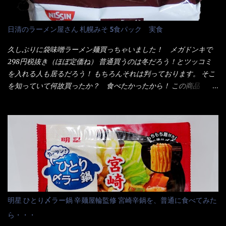
色素、香料、ベニコウジ色素、ビタミンB2、ビタミンB1、香辛料
位の辛さと云っている訳だ。 昨年モデルも食べてはいるけど、1年
抽出物、(一部にえび・小麦・そば・卵・ さば ・大豆・豚肉・やま
も経つと記憶の彼方に・・・いや歳だから記憶力が、どうのこう
日清のラーメン屋さん 札幌みそ 5食パック 実食
いも・ゼラチンを含む) 材料から見れば、緑のたぬきの方が蒲鉾が
のではない。 記憶に残るだけのインパクトに欠けている商品と
入っている！ あの半円形のヤツね！ それとカロチン色素・・・
云う事（当時） 開封すると・・・ 小袋なんてありゃしない！ カ
久しぶりに袋味噌ラーメン麺買っちゃいました！ メガドンキで
さば！？ さばって鯖か？？ サバ読んでないか？？ ■カロリー
ップヌードルは基本蓋開けて、熱湯を注ぐだけで出来る！それが
298円税抜き（ほぼ定価ね） 普通買うのは冬だろう！とツッコミ
比較 緑のたぬき ...
デビュー時からの最大のポイント。 だから粉末スープの具も全
を入れる人も居るだろう！ もちろんそれは判っております。 そこ
部カップの中でカオス状態。 これ特に縦型Bigカップだと、スー
を知っていて何故買ったか？ 食べたかったから！ この商品
プが沈殿するのよねぇ～ だから毎度、ホワイトカップを別に用
2019/6/3にリニューアル販売しているらしくてね！ 麺もスープ
意！ 3分待つのだゾ！ チェルシー！！ OK？ は～い こうな
も。北海道こだわりで全面改良らしい・・・そうと知ったら食べ
りました～ 熱湯によりカップ内に対流が起こり、表層が泡立っ
てみないといけないじゃん！（知るのが遅い） リニューアル前の
ている～ 隣に用意したのが、ホワイトカップ丼型です。 こちら
は食べた事あるのよ！でもここ数年は、カップ麺の方が話題性も
へ内容物を全て移すのと同時に、スープも満遍なく全体に行き渡
品揃えも上じゃん！ だって話題性の無いのを食べても・・・しょ
させる。 箸で麺から移動させ、具とスープは最後に移すとこうな
うが無いじゃん！ 日本で話題性が無いのに、外国の人には尚更ね
りました。 良い感じではないか！ やはり一部粉末スープが縦型
ぇ～ 袋麺と云えば【サッポロ一番】と云われる程だが、10年位前
カップの壁面に残っていたので、ぜーんぶ箸等で落としてホワイ
に革新的な袋麺が出た！ それは『マルちゃん正麺』と云われる商
トカップへ。 まずは麺を見ると、カップヌードルとしては太く平
品！！ 生麺感覚～と大御所俳優の役所広司を起用したCMで一躍
明星 ひとり〆ラー鍋 辛麺屋輪監修 宮崎辛鍋を、普通に食べてみた
打ちで縮れてます。 ■蒙古タンメン中本の麺 蒙古タンメンの方
有名になりTOPに・・・その後ライバルとして日清から【ラ王】
ら・・・
は、やはり太く平打ちですが麺の厚みがあるような・・・ 食感
がリリース！つまり今回の【日清のラーメン屋さん】は、袋麺と