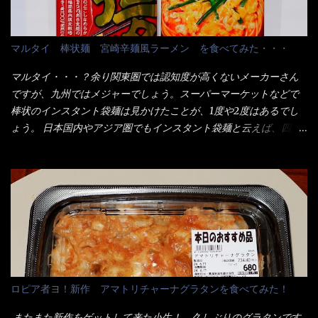
ので少し柔らかく・・・ 茹で上がった饂飩は、お店の饂飩に比べ
メイン（主流は1,000超）＋定食セット350円程と値段的には、そ
＜細い＞です。 どちらかと云えば、稲庭饂飩的な太さですね。 さ
れ程では安い訳でも無いが、客足が絶えない人気店である。 そん
てこれを、どの様に食べるか？ 長葱無かったので、玉葱を刻んで
なメニューのなかで、リーズナブルで頂ける＜映え＞るメニュー
マルタイ 棒状麺 宮崎辛麺風ラーメン を食べてみた・・・
八王子ラーメン風月見つけうどん！ 冷やし釜あげうどん～です。
が＜カツカレー＞だ！ これです。 当時1,000円税込だった
ラーメン丼に、冷水を軽く張って饂飩を盛り付け、お椀に昆布出
が・・・今も変わらないと思うけど・・・ これが出てくると、カ
マルタイ・・・？余り関東圏では認知度が高くないメーカーさん
汁つゆと長葱に山葵です。 これでツルツル～と頂きました。 良い
ウンター中からOH～と声が飛ぶ！ 写真は、キャベツ少なめでお願
ですが、九州ではメジャーでしょう。スーパーマーケットなどで
じゃないか～...
いしています。 皿のサイズは、直径30cmほどあります。 そこに
棒状のインスタント袋麺は見かけたことが、1度や2度はあるでし
ドカ盛のキャベツと御飯にカレーがかかっています。 カレーは辛
ょう。 日本国内やアジア圏でもインスタント袋麺と云えば、四角
く無く、食べやすいタイプです。 それじゃ～カツは、ハムカツ程
い形状になった乾麺が普通でしょう。マルタイでは＜棒状＞なの
度の薄さだろう？と思われるかもしれないが・・・違う！ チャー
です。 素麺や日本蕎麦などの乾麺と一緒ですね！ そんなマルタ
ンとした厚さのあるトンカツです。 それも揚げたての熱々です。
イ棒状ラーメンを、OKストアで見かけ思わず手に取って買い物篭
これを難なく完食出来なければ、漢では無い！と云っても過言で
へ 坦々まぜそばと＜数量限定＞宮崎辛麺風ラーメン オーッといき
はないだろう。 この他も、兎に角ボリューム満点で＜薄カツ＞と
なり私の胃袋をグサッと・・・・ 棒状インスタントラーメンの
呼ばれるメニューは、トンカツが2枚重ねて出てくるだ！ 1枚が薄
デビューが決まりました。 か・ら・め・ん・辛麺！ 宮崎辛麺は
いから、2枚乗せにしたらしいけど・・・
チャルメラや日清からも出されている、辛口のラーメンじゃ
ん！！ 酸っぱくしたら、酸辣湯麺？なんてね。 よし今日のサラ
メシは、宮崎辛麺にしよう！ それではまず袋を開けると・・・ な
ロピア者ヨ！新作 アマトリチャーナグラタンを食べてみた！
んだか紙に巻かれた棒状の麺が二束、調味油と粉末スープ！ やは
り見慣れない姿・・・何だかチョッと高級感的な・・・だって透
またまた新作をゲットして来た小生！ 久しぶりのグラタンです