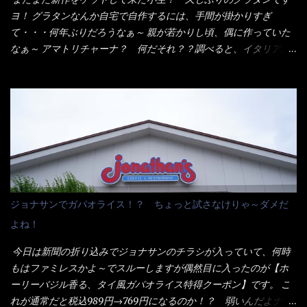
明なトレイに並んだ棒状麺なんて見慣れないからねぇ～（コスト
ヨ！ グラタンなんか自宅で自作するには、手間が掛かりすぎ
がかかる） 袋の裏側を見ると、韮とか卵の用意を勧めている。
て・・・何年ぶりだろうなぁ～ 親が若かりし頃、偶に作っていた
それなばらと冷蔵庫にあった、黒豆モヤシ・韮・生卵を用意しま
なぁ～ アマトリチャーナ？ 何だそれ？？調べると、イタリア語
した。 まず鍋1で湯を沸かし、麺を茹でる！ 小鍋で別に湯を沸か
らしくパスタソースだって～ トマトソースらしいですよ！ 何処
し卵を溶きながら投入～ 次にモヤシを入れて、粉末スープを投
からの情報？ ウィキペディアから・・・そうだろうな～笑 電子
入！！ それと韮の根本の固い部分もね！ 麺が茹で上がったら、
レンジで弱めのワット（小生は500Wで3分程度）温めてテーブル
丼へ入れてから小鍋のスープを丼の中へ 最後に小鍋の具を上にか
へ これ店舗の調理場で、製造しているけど考えるに大き目のオー
け、韮の葉の部分をドサッと乗せて調味油を入れて完成です。 ど
ブン皿で焼いて、大凡の目安で小分けにしているようで、パック
うでしょう？ 見た目 Goodデザイン賞じゃない！？ 笑 マルタ
をよーく見たら表面のチーズの乗り具合に結構な差が出てい
イのHPを見ると・・・（引用） めんは、ノンフライ・ノンスチー
た・・・チーズに焦げ目が付いているのを、しっかり確認し買う
ム製法で仕上げた、生めんに近い風味のストレートめんです。 豚
ことをオススメします。（取り分け量にも若干有り差がでてるだ
の旨味に数種類の唐辛子、ニンニクを加えた辛さとコクが凝縮さ
ろう） 早速タバスコを振りかけて食べてみると・・・結構美味し
ジョナサンでガパオライス！？ ちょっと試さなけりゃ～ダメだ
れた醤油ベースのスープです。 調味油に赤ラー油とごま油を使用
いよ！ 久しぶりだな～ホワイトソースとマカロニの絡まった食
よね！
することに風味と辛さを引き立たせています。 調味油をスープ
感・・・懐かしい～ 今回ダイソーのカレー用のスプーンを使って
全体に馴染ませるために、箸で麺と具を持ち上げて・・・ ええや
みたら、これが凄くうまくすくえるんだよねぇ～（このスプーン
今日は新聞の折り込みでジョナサンのチラシが入っていて、何時
ないかぁ～ モヤシが黒豆モヤシだから細身で熱を加えてもへた
当たりだね） 今回新作のグラタンを頂きましたが、まずまずの美
もはファミレスかよ～でスルーしますが偶然目に入ったのが【ホ
りづらい！（緑豆モヤシだと太くて熱加えるとダラーっとなるん
味しさとダイソーのカレースプーンの。すくい上げ力の良さを再
ーリーバジル香る、タイ風ガパオライス特得クーポン】です。 こ
だよ） それに細ストレート麺とモヤシが良いバランスで・・・
度認識できました。
れが通常だと税込989円→769円になるのか！？ 弱いんだよナァ