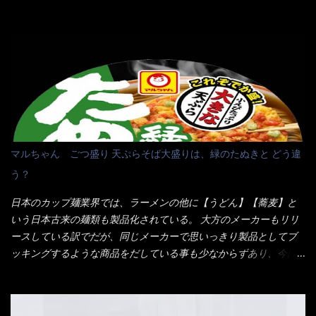
韮の緑と卵の黄色も相まって・・・映える...
～ それに使用期限は6/15迄となっていて・・・今日じゃん！！
そこで近くのお店へ・・・・ モーニング以外の通常メニューは、
10:30以降に提供されるので10:40頃に店内へ 私は基本的、どの店
に行っても同じメニュー同じ味のファミレスには行きません。 最
近は、ステーキガストに試しに行ったぐらいです。（肉が喰いた
くて） しかし最近のファミレスは合理化が進み、店員さんもフロ
ア担当は2人程度しか居ないんだよねぇ～ それに注文はタッチパ
ネル！！ 凄いよなぁ～ 20年位前は、フロア担当だけでも5人は
居たと思うけど・・・ 判らず店員さんを呼ぶピンポンを・・・ク
マルちゃん ごつ盛り 天ぷらそば大盛りは、緑のたぬきと どう違
ーポンなんだけどと伝えると、丁寧にタッチパネルで～と教えて
う？
くれたが、何故かタッチパネルがクーポンを受け付けない！！ 店
員さんも、アレー？といいながら私が受け付けますので・・・と
日本のカップ麺業界では、ラーメンの他に【うどん】【蕎麦】と
消えていった。 タッチパネルのやつ、安いのは嫌うんだな！？こ
いう日本古来の麺類も製品化されている。 大方のメーカーもリリ
のヤロー！ 待つ事暫し・・・10分は越えたと思うけど・・・出て
ースしている訳でだが、同じメーカーで思いっきり製品としてブ
来ました。 こちらが本日のサラメシ【ホーリーバジル香る、タイ
ッキングするような商品をだしている事も少なからずあり、今回
風ガパオライス】です。 私は、5年位前までは渋谷勤務だったので
はマルちゃんの【ごつ盛り天ぷらそば】を食べてみること
エスニックランチが多かったのよ！ 渋谷チャオタイなんて1人で良
に・・・ ※東洋水産様 写真借用致しました。 マルちゃんとの
く行きましたねぇ～ だからタイ料理屋さんには、辛味剤・酢・ナ
【そば】と云えば【緑のたぬき】という商品が、ドーンッと構え
ンプラー・砂糖などの4点セット（私はスパイスガールズと呼んで