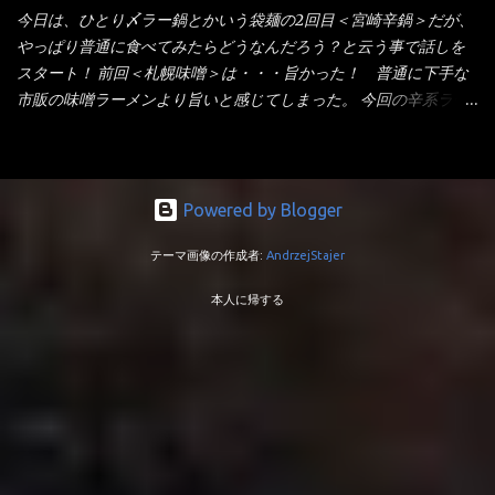
は、どちらも柔らかいと感じは同じ。 湯に戻りやすい特性が強
しては廉価版のポジション・・・ 事実ラ王は、HPでは別扱い！
今日は、ひとり〆ラー鍋とかいう袋麺の2回目＜宮崎辛鍋＞だが、
いのね。 箸で持ち上げた状態は・・・ ■カップヌードル激辛味噌 ■
本品なんか出前一丁などと一緒くたの扱い。 袋麺はスープは粉末
やっぱり普通に食べてみたらどうなんだろう？と云う事で話しを
蒙古タンメン中本カップ どちらも箸で持ち上げた感じは、重
スープが主流でしょう！？だから味は・・・イマイチ（小生感
スタート！ 前回＜札幌味噌＞は・・・旨かった！ 普通に下手な
い！ そう湯を吸って伸びたような麺と云っていいかもしれな
覚）と云うのが評価です。 正直現在のインスタント麺では、最先
市販の味噌ラーメンより旨いと感じてしまった。 今回の辛系ラー
い。 多分麺は、厚みとストレートか...
端の麺と味はカップ麺と云えるでしょう。 もち麺は、油揚げ麺な
メンは、宮崎辛麺！！ これはどうなんだろう？ メーカーHPを見
んて・・・フリーズドライですよ！ ラ王味噌はカロリー
ると・・・ 家庭での再現が難しい人気ラーメン店の味を楽しめる
332kcal！ ラーメン屋さん札幌みそは393kcal！！ 60kcalも違う
おひとり用鍋の素です。辛麺屋輪をイメージした唐辛子の辛みと
ヨ～ でも熊が＼買ってね！／と泣いているから・・・買いまし
旨みが染み出たスープに鍋によく合う麺が付いて〆まで楽しめま
Powered by Blogger
た。 それじゃ～食べましょうか！ トッピングは生憎とモヤシの
す。 宮崎を中心に全国に店を構える人気店。唐辛子の辛みと旨み
在庫が無いため・・・キャベツだ！鍋に湯を沸かしキャベツをボ
テーマ画像の作成者:
AndrzejStajer
が溶け出たスープと、麺にからむ粗い唐辛子がくせになる味わ
イル・・・柔らかくしないとね！ 早速袋を開封してみると・・・
い。 原材料名 めん（小麦粉（国内製造）、でん粉、食塩、植物油
私の記憶が確かなら・・・（料理お鉄人MC風に）以前の麺は白ぽ
本人に帰する
脂、大豆食物繊維）、スープ（食塩、豚･鶏エキス（小麦・大豆・
かったハズ！ それが黄色い・・・それに袋の記述から【小麦全粒
ゼラチンを含む）、香味調味料（卵・乳成分・小麦・えび・大
粉】を使用しているとか・・・ でも幾ら全粒粉を使用しても色は
豆・鶏肉・豚肉を含む）、豚脂、砂糖、しょうゆ（小麦・大豆を
黄色にならない！（色素で色つけね） キャベツもボイルし麺を茹
含む）、香辛料、たん白加水分解物（小麦・大豆を含む）、酵母
でて、チャーシューをオーブントースターで炙って盛り付け完成
エキス（小麦を含む）、しょうゆもろみ（小麦・大豆を含む）、
です。 VAIO風キャベツ味噌ラーメンです。 早速スープを...
ローストオニオン粉末、植物油脂）／調味料（アミノ酸等）、加
工デンプン、カラメル色素、かんすい、増粘剤（加工デンプン、