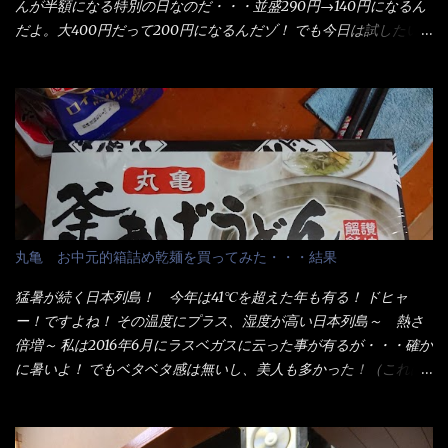
んが半額になる特別の日なのだ・・・並盛290円→140円になるん
だよ。大400円だって200円になるんだゾ！ でも今日は試したい
ことが2つある！ 1つめは釜揚げうどんの湯が無い注文が通る
か？ 釜揚げうどんは、木の桶に茹で湯と共に＜うどん＞が泳い
でる～ でもコレって食べきるまで湯に浸かっているわけで、最
初と最後では麺の固さというかコシが違う！ だったら湯なんか要
らないじゃん！ 茹で上げ直後の麺だけいいよ！となるでしょ
う。 事前にググって調べたら、やっぱり＜湯無し＞注文は、裏注
文方法としてあるらしい。 それと店員によっては、理解出来ない
者も居るらしい云う事。 そこでランチ混雑前に、行くのが店への
配慮でもある。 11:20 店内に入り・・・『釜揚げうどん得を湯ナ
丸亀 お中元的箱詰め乾麺を買ってみた・・・結果
シで！』と注文したら、近場にいたオッサン店員はキョトンとし
た顔『湯なし？』（これだ全く理解していないな） すると茹で方
猛暑が続く日本列島！ 今年は41℃を超えた年も有る！ ドヒャ
の若い女性店員が『いい！いい！！』とオッサンを向こうへやっ
ー！ですよね！ その温度にプラス、湿度が高い日本列島～ 熱さ
た。 でサッサと、木桶を用意してうどんだけ入れて出して来まし
倍増～ 私は2016年6月にラスベガスに云った事が有るが・・・確か
た。 な～るほど、この事か・・・ で今日の2021年後半1回目のサ
に暑いよ！ でもベタベタ感は無いし、美人も多かった！（これは
ラメシです。 見事に木桶には湯が入っていない、UDONだけで
関係無いね） 処で今日は何だ！？これです。 丸亀 釜あげうど
す。 しかし、この木桶デカイなぁ～ 試したいこと残りの1つが＜得
ん！ 日本には、お中元とお歳暮という古来からの風習がある。 お
＞サイズを食べられるか？である。 前回も、大しか食べていない
中元は、丁度お盆の夏場に日頃お世話になっている方への＜ご挨