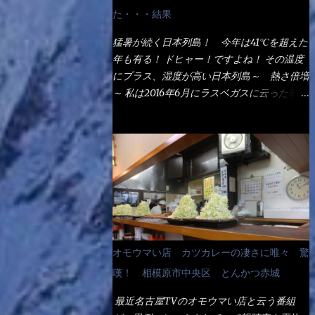
なるでしょう。 事前にググって調べたら、
た・・・結果
やっぱり＜湯無し＞注文は、裏注文方法とし
てあるらしい。 それと店員によっては、理
猛暑が続く日本列島！ 今年は41℃を超えた
解出来ない者も居るらしい云う事。 そこで
年も有る！ ドヒャー！ですよね！ その温度
ランチ混雑前に、行くのが店への配慮でもあ
にプラス、湿度が高い日本列島～ 熱さ倍増
る。 11:20 店内に入り・・・『釜揚げうど
～ 私は2016年6月にラスベガスに云った事が
ん得を湯ナシで！』と注文したら、近場にい
有るが・・・確かに暑いよ！ でもベタベタ
たオッサン店員はキョトンとした顔『湯な
感は無いし、美人も多かった！（これは関係
し？』（これだ全く理解していないな） す
無いね） 処で今日は何だ！？これです。 丸
ると茹で方の若い女性店員が『いい！い
亀 釜あげうどん！ 日本には、お中元とお
い！！』とオッサンを向こうへやった。 で
歳暮という古来からの風習がある。 お中元
サッサと、木桶を用意してうどんだけ入れて
は、丁度お盆の夏場に日頃お世話になってい
出して来ました。 な～るほど、この事
る方への＜ご挨拶＞としての贈り物の習慣で
か・・・ で今日の2021年後半1回目のサラメ
す。 今では、大分廃れてしまっているか
シです。 見事に木桶には湯が入っていな
と・・・小生もお中元やお歳暮など送った事
オモウマい店 カツカレーの凄さに唯々 驚
い、UDONだけです。 しかし、この木桶デ
は無い！（キッパリ） まぁ～この慣習が残
カイなぁ～ 試したいこと残りの1つが＜得＞
嘆！ 相模原市中央区 とんかつ赤城
っているのは、官公庁や超大手企業戦士（昇
サイズを食べられるか？である。 前回も、
進目的）などの世界でしょう。 要は、ゴマ
最近名古屋TVのオモウマい店と云う番組
大しか食べていないからね、得がどれくらい
スリ・・・てな感じかな。 丸亀製麺と云え