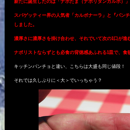
新たに誕生したのは「ナポたま（ナポリタンカルボ）」
スパゲッティー界の人気者「カルボナーラ」と『パンチ
しました。
濃厚さに濃厚さを掛け合わせ、それでいて次の1口が進
ナポリストならずとも必食の背徳感あふれる1皿で、食
キッチンパンチョと違い、こちらは大盛も同じ値段！
それでは久しぶりに＜大＞でいっちゃう？