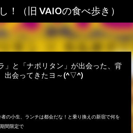
スキップしてメイン コンテンツに移動
！（旧 VAIOの食べ歩き）
ラ」と「ナポリタン」が出会った、背
出会ってきたヨ～(^▽^)
舎者の小生、ランチは都会だな！と乗り換えの新宿で何を
期間限定で