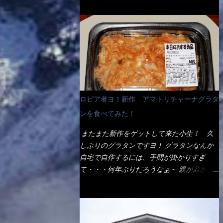
ょう。 早速1袋を大釜で茹で～ ハイ、約15分
だ！ これです。 当時1,000円税込だった
でもインスタント袋麺と云えば、四角い形状
ほど茹で上げた状態です。 当家には、高齢
が・・・今も変わらないと思うけど・・・
になった乾麺が普通でしょう。マルタイでは
者がいるので少し柔らかく・・・ 茹で上が
これが出てくると、カウンター中からOH～
＜棒状＞なのです。 素麺や日本蕎麦などの
った饂飩は、お店の饂飩に比べ＜細い＞で
と声が飛ぶ！ 写真は、キャベツ少なめでお
乾麺と一緒ですね！ そんなマルタイ棒状ラ
す。 どちらかと云えば、稲庭饂飩的な太さ
願いしています。 皿のサイズは、直径30cm
ーメンを、OKストアで見かけ思わず手に取
ですね。 さてこれを、どの様に食べるか？
ほどあります。 そこにドカ盛のキャベツと
って買い物篭へ 坦々まぜそばと＜数量限定
長葱無かったので、玉葱を刻んで八王子ラー
御飯にカレーがかかっています。 カレーは
＞宮崎辛麺風ラーメン オーッといきなり私
メン風月見つけうどん！ 冷やし釜あげうど
辛く無く、食べやすいタイプです。 それじ
の胃袋をグサッと・・・・ 棒状インスタン
ん～です。 ラーメン丼に、冷水を軽く張っ
ロピア者ヨ！新作 アマトリチャーナグラタ
ゃ～カツは、ハムカツ程度の薄さだろう？と
トラーメンのデビューが決まりました。
て饂飩を盛り付け、お椀に昆布出汁つゆと長
思われるかもしれないが・・・違う！ チャ
ンを食べてみた！
か・ら・め・ん・辛麺！ 宮崎辛麺はチャル
葱に山葵です。 これでツルツル～と頂きま
ーンとした厚さのあるトンカツです。 それ
メラや日清からも出されている、辛口のラー
した。 良いじゃないか～...
またまた新作をゲットして来た小生！ 久
も揚げたての熱々です。 これを難なく完食
メンじゃん！！ 酸っぱくしたら、酸辣湯
しぶりのグラタンですヨ！ グラタンなんか
出来なければ、漢では無い！と云っても過言
麺？なんてね。 よし今日のサラメシは、宮
自宅で自作するには、手間が掛かりすぎ
ではないだろう。 この他も、兎に角ボリュ
崎辛麺にしよう！ それではまず袋を開ける
て・・・何年ぶりだろうなぁ～ 親が若かり
ーム満点で＜薄カツ＞と呼ばれるメニュー
と・・・ なんだか紙に巻かれた棒状の麺が
し頃、偶に作っていたなぁ～ アマトリチャ
は、トンカツが2枚重ねて出てくるだ！ 1枚
二束、調味油と粉末スープ！ やはり見慣れ
ーナ？ 何だそれ？？調べると、イタリア語
が薄いから、2枚乗せにしたらしいけ
ない姿・・・何だかチョッと高級感的
らしくパスタソースだって～ トマトソース
ど・・・
な・・・だって透明なトレイに並んだ棒状麺
らしいですよ！ 何処からの情報？ ウィキ