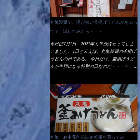
丸亀製麺で、湯が無い釜揚げうどんがあるっ
て？ 試してみたら・・・
今日は7月1日 2021年も半分終わってしま
いました。 1日と云えば、丸亀製麺の釜揚げ
うどんの日である。 今日だけ、釜揚げうど
んが半額になる特別の日なのだ・・・並盛
290円→140円になるんだよ。大400円だっ
て200円になるんだゾ！ でも今日は試した
いことが2つある！ 1つめは釜揚げうどんの
湯が無い注文が通るか？ 釜揚げうどんは、
木の桶に茹で湯と共に＜うどん＞が泳いでる
～ でもコレって食べきるまで湯に浸かって
いるわけで、最初と最後では麺の固さという
かコシが違う！ だったら湯なんか要らない
じゃん！ 茹で上げ直後の麺だけいいよ！と
丸亀 お中元的箱詰め乾麺を買ってみ