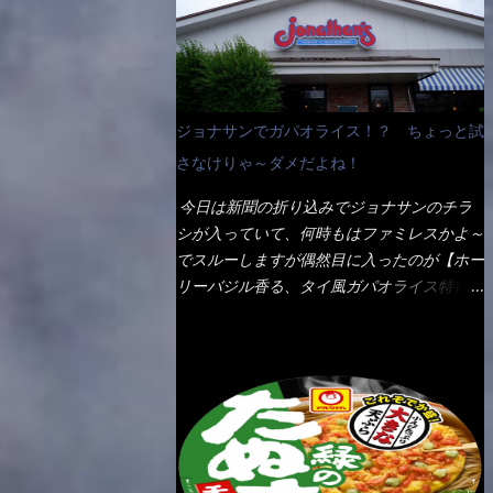
なんて見慣れないからねぇ～（コストがかか
ペディアから・・・そうだろうな～笑 電子
る） 袋の裏側を見ると、韮とか卵の用意を
レンジで弱めのワット（小生は500Wで3分
勧めている。 それなばらと冷蔵庫にあっ
程度）温めてテーブルへ これ店舗の調理場
た、黒豆モヤシ・韮・生卵を用意しました。
で、製造しているけど考えるに大き目のオー
まず鍋1で湯を沸かし、麺を茹でる！ 小鍋
ブン皿で焼いて、大凡の目安で小分けにして
ジョナサンでガパオライス！？ ちょっと試
で別に湯を沸かし卵を溶きながら投入～ 次
いるようで、パックをよーく見たら表面のチ
にモヤシを入れて、粉末スープを投入！！
さなけりゃ～ダメだよね！
ーズの乗り具合に結構な差が出ていた・・・
それと韮の根本の固い部分もね！ 麺が茹で
チーズに焦げ目が付いているのを、しっかり
今日は新聞の折り込みでジョナサンのチラ
上がったら、丼へ入れてから小鍋のスープを
確認し買うことをオススメします。（取り分
シが入っていて、何時もはファミレスかよ～
丼の中へ 最後に小鍋の具を上にかけ、韮の
け量にも若干有り差がでてるだろう） 早速
でスルーしますが偶然目に入ったのが【ホー
葉の部分をドサッと乗せて調味油を入れて完
タバスコを振りかけて食べてみると・・・結
リーバジル香る、タイ風ガパオライス特得ク
成です。 どうでしょう？ 見た目 Goodデ
構美味しいよ！ 久しぶりだな～ホワイトソ
ーポン】です。 これが通常だと税込989円
ザイン賞じゃない！？ 笑 マルタイのHPを
ースとマカロニの絡まった食感・・・懐かし
→769円になるのか！？ 弱いんだよナァ
見ると・・・（引用） めんは、ノンフラ
い～ 今回ダイソーのカレー用のスプーンを
～ それに使用期限は6/15迄となってい
イ・ノンスチーム製法で仕上げた、生めんに
使ってみたら、これが凄くうまくすくえるん
て・・・今日じゃん！！ そこで近くのお店
近い風味のストレートめんです。 豚の旨味
だよねぇ～（このスプーン当たりだね） 今
へ・・・・ モーニング以外の通常メニュー
に数種類の唐辛子、ニンニクを加えた辛さと
回新作のグラタンを頂きましたが、まずまず
は、10:30以降に提供されるので10:40頃に店
コクが凝縮された醤油ベースのスープです。
の美味しさとダイソーのカレースプーンの。
内へ 私は基本的、どの店に行っても同じメ
調味油に赤ラー油とごま油を使用することに
すくい上げ力の良さを再度認識できました。