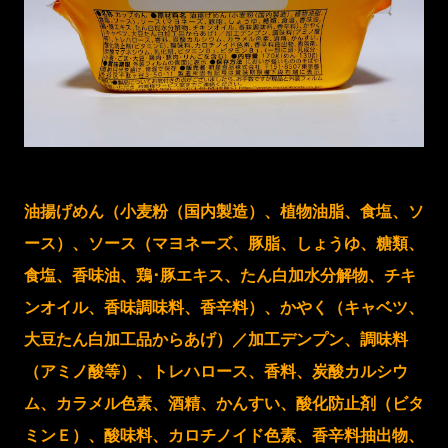
油揚げめん（小麦粉（国内製造）、植物油脂、食塩、ソ
ース）、ソース（マヨネーズ、豚脂、しょうゆ、糖類、
食塩、香味油、鶏･豚エキス、たん白加水分解物、チキ
ンオイル、香味調味料、香辛料）、かやく（キャベツ、
大豆たん白加工品からあげ）／加工デンプン、調味料
（アミノ酸等）、トレハロース、香料、炭酸カルシウ
ム、カラメル色素、酒精、かんすい、酸化防止剤（ビタ
ミンＥ）、酸味料、カロチノイド色素、香辛料抽出物、