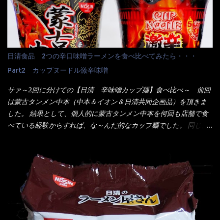
格は、緑のたぬきの実売は108円位で、ごつ盛り天ぷらそばは98円
スでは・・・それは無いね！残念だ～ 今回はすかいらーくグルー
でした。 殆ど変わらないじゃないか！？ そこで何が違うか・・・
プで、タイ料理をどの様に再現して提供しているか？を見るだけ
メーカーHPから情報を得てみた。 ■原材料 比較（相手に含まれ
だなぁ～ 因みにガパオ＝ホーリーバジルなのです。 肉は通常チ
て居ない物質を赤色） ☆緑のたぬき 油揚げめん(小麦粉(国内製
キンが多く豚や牛もあります。 肉は挽肉みたいなミンチではな
造)、そば粉、植物油脂、植物性たん白、食塩、とろろ芋、卵白)、
日清食品 2つの辛口味噌ラーメンを食べ比べてみたら・・・
く、粗挽きの肉になるんです。 それに現地バンコクでは、卵は固
かやく(小えびてんぷら、 かまぼこ )、添付調味料(砂糖、食塩、し
焼きが本来です。 今回はほぼ全熟の目玉焼きで、これは日本風
Part2 カップヌードル激辛味噌
ょうゆ、魚介エキス、たん白加水分解物、香辛料、ねぎ、香味油
なのです。 まず頂いて見ると・・・肉はチキンで味付けは、チャ
脂)／加工でん粉、調味料(アミノ酸等)、炭酸カルシウム、カラメ
サァ～2回に分けての【日清 辛味噌カップ麺】食べ比べ～ 前回
オタイなのと比べれば薄め？ やっぱり調味料の【スパイスガール
ル色素、リン酸塩(Na)、増粘多糖類、レシチン、酸化防止剤(ビタ
は蒙古タンメン中本（中本＆イオン＆日清共同企画品）を頂きま
ズ】が必要だナァ～ 笑 私は、ブリッキーヌの粉末をよく掛け辛
ミンE)、クチナシ色素、ベニコウジ色素、香料、ビタミンB2、ビ
した。 結果として、個人的に蒙古タンメン中本を何回も店舗で食
く...
タミンB1、香辛料抽出物、 カロチン色素 、(一部にえび・小麦・
べている経験からすれば、な～んだ的なカップ麺でした。 同じ日
そば・卵・乳成分・大豆・豚肉・やまいも・ゼラチンを含む) ★ご
清食品から、昨年に続き2021年も再発売されたカップヌードル激
つ盛り 天ぷらそば 油揚げめん(小麦粉(国内製造)、そば粉、植物
辛味噌と、どちらが旨辛なんだ！？ 比較して見よう～企画を思
油脂、植物性たん白、食塩、とろろ芋、卵白)、かやく(小えびてん
いつきました。 見た目は、炎のシルエットが辛さを醸し出してい
ぷら)、添付調味料(砂糖、食塩、しょうゆ、魚介エキス、たん白加
る・・・ でもパッケージに惑わされてはいけない！！ 私はペ
水分解物、ねぎ、香辛料、 植物油 、香味油脂)／加工でん粉、調味
ヤングの【獄激辛焼きそば】を完食した漢だ。 その後の獄激辛カ
料(アミノ酸等)、炭酸カルシウム、カラメル色素、リン酸塩
レーもな！ 今回、カップヌードル激辛味噌はカップに敢えて辛
(Na)、増粘多糖類、レシチン、酸化防止剤(ビタミンE)、クチナシ
さレベルが記載されている。 それはレベル5！ 日清としては最上
色素、香料、ベニコウジ色素、ビタミンB2、ビタミンB1、香辛料
位の辛さと云っている訳だ。 昨年モデルも食べてはいるけど、1年