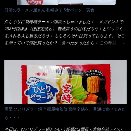
抽出物、(一部にえび・小麦・そば・卵・ さば ・大豆・豚肉・やま
も経つと記憶の彼方に・・・いや歳だから記憶力が、どうのこう
日清のラーメン屋さん 札幌みそ 5食パック 実食
いも・ゼラチンを含む) 材料から見れば、緑のたぬきの方が蒲鉾が
のではない。 記憶に残るだけのインパクトに欠けている商品と
入っている！ あの半円形のヤツね！ それとカロチン色素・・・
云う事（当時） 開封すると・・・ 小袋なんてありゃしない！ カ
久しぶりに袋味噌ラーメン麺買っちゃいました！ メガドンキで
さば！？ さばって鯖か？？ サバ読んでないか？？ ■カロリー
ップヌードルは基本蓋開けて、熱湯を注ぐだけで出来る！それが
298円税抜き（ほぼ定価ね） 普通買うのは冬だろう！とツッコミ
比較 緑のたぬき ...
デビュー時からの最大のポイント。 だから粉末スープの具も全
を入れる人も居るだろう！ もちろんそれは判っております。 そこ
部カップの中でカオス状態。 これ特に縦型Bigカップだと、スー
を知っていて何故買ったか？ 食べたかったから！ この商品
プが沈殿するのよねぇ～ だから毎度、ホワイトカップを別に用
2019/6/3にリニューアル販売しているらしくてね！ 麺もスープ
意！ 3分待つのだゾ！ チェルシー！！ OK？ は～い こうな
も。北海道こだわりで全面改良らしい・・・そうと知ったら食べ
りました～ 熱湯によりカップ内に対流が起こり、表層が泡立っ
てみないといけないじゃん！（知るのが遅い） リニューアル前の
ている～ 隣に用意したのが、ホワイトカップ丼型です。 こちら
は食べた事あるのよ！でもここ数年は、カップ麺の方が話題性も
へ内容物を全て移すのと同時に、スープも満遍なく全体に行き渡
品揃えも上じゃん！ だって話題性の無いのを食べても・・・しょ
させる。 箸で麺から移動させ、具とスープは最後に移すとこうな
うが無いじゃん！ 日本で話題性が無いのに、外国の人には尚更ね
りました。 良い感じではないか！ やはり一部粉末スープが縦型
ぇ～ 袋麺と云えば【サッポロ一番】と云われる程だが、10年位前
カップの壁面に残っていたので、ぜーんぶ箸等で落としてホワイ
に革新的な袋麺が出た！ それは『マルちゃん正麺』と云われる商
トカップへ。 まずは麺を見ると、カップヌードルとしては太く平
品！！ 生麺感覚～と大御所俳優の役所広司を起用したCMで一躍
明星 ひとり〆ラー鍋 辛麺屋輪監修 宮崎辛鍋を、普通に食べてみた
打ちで縮れてます。 ■蒙古タンメン中本の麺 蒙古タンメンの方
有名になりTOPに・・・その後ライバルとして日清から【ラ王】
ら・・・
は、やはり太く平打ちですが麺の厚みがあるような・・・ 食感
がリリース！つまり今回の【日清のラーメン屋さん】は、袋麺と
は、どちらも柔らかいと感じは同じ。 湯に戻りやすい特性が強
しては廉価版のポジション・・・ 事実ラ王は、HPでは別扱い！
今日は、ひとり〆ラー鍋とかいう袋麺の2回目＜宮崎辛鍋＞だが、