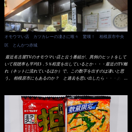
桶は、銭湯で使う洗い桶サイズだなぁ～ この木桶サイズに、満々
るかと・・・小生もお中元やお歳暮など送った事は無い！（キッ
と湯が注がれていたら食べ進むうちに、麺が伸びてしまうだろ
パリ） まぁ～この慣習が残っているのは、官公庁や超大手企業戦
う。 これなら茹で上がった直後のままで、食べ進められるじゃな
士（昇進目的）などの世界でしょう。 要は、ゴマスリ・・・てな
いか！ 別皿で、葱と天かすを満タンに用意して、山葵も2つ。 そ
感じかな。 丸亀製麺と云えば、大阪誕生→全国区（北海道と沖縄
れに湯が無い利点として、汁が薄まらない！ これだよ、こ
は？）へ広がった、讃岐饂飩チェーン店大手といっても過言では
オモウマい店 カツカレーの凄さに唯々 驚嘆！ 相模原市中央
れ！！ 湯があると、うどんと共に汁の方へ湯までも入ってしま
無いでしょう。 各店舗で、毎日饂飩を打っているので饂飩好きの
区 とんかつ赤城
う。つまりラーメンの麺にスープが絡む現象ですな。 結局、伸び
方には店舗に寄って違う！と云う人も居るらしい・・ そんな大手
ずに汁も薄らむこともなく・・最後の方で＜だし汁＞を少し追加
讃岐饂飩チェーン店と関係があるのか？ 箱詰め乾麺！ このパッ
最近名古屋TVのオモウマい店と云う番組が、異例のヒットをして
しました。 腹イッパイだけど、得サイズは全てお腹の中へ収まっ
ケージからすれば、間違いなく贈答用目的でしょう。 そんな贈答
いて視聴率も平均13．5％程度を出しているとか・・・最近のTV離
たし満足達成度100％ 苦しいと云う事も無いな！ まだ鶏天1個位
用箱詰め饂飩・・・またもやメガドンキで発見し購入！ 中身は、
れ（ネットに流れているほか）で、この数字を出すのは凄いと思
は入りそうだね。 と云う事で、今回＜釜揚げうどんの湯無し＞を
この様な状態です。 乾麺の束が6束／一パックになっており、それ
う。 相模原市にもあるのか？ と過去を思い出したら・・・あっ
試したら、確...
が3袋入りです。 18束入りというわけですね！900ｇの容量とな
た！ とんかつ赤城！ 老齢の女性がメインで調理場を仕切、老齢
り、1束／50ｇです。 実売は、楽天で1980円・・・Amazonで
の男性が脇をサポートし最近は若い女性がオーダーや片付けを担
1280円と云った感じです。 で私は幾らで、メガドンキでゲットし
当している。 まずはこれを見て欲しい！ カウンターに置かれた＜
たかって？ それは非常に言いづらい・・・色々と各方面へ忖度し
お皿＞である。 直ぐに気づいたでしょう！ 何かキャベツが山じ
て、激安だったとだけ申し上げましょう。 早速1袋を大釜で茹で～
ゃないか！？ ハイ、山です。 これが標準なのです。 普通のとん
ハイ、約15分ほど茹で上げた状態です。 当家には、高齢者がいる
かつ屋のキャベツと比べたら、10人前ほどあるか？ 値段的には、
ので少し柔らかく・・・ 茹で上がった饂飩は、お店の饂飩に比べ
メイン（主流は1,000超）＋定食セット350円程と値段的には、そ