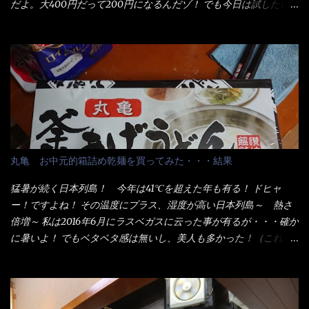
だよ。大400円だって200円になるんだゾ！ でも今日は試したい
ことが2つある！ 1つめは釜揚げうどんの湯が無い注文が通る
か？ 釜揚げうどんは、木の桶に茹で湯と共に＜うどん＞が泳い
でる～ でもコレって食べきるまで湯に浸かっているわけで、最
初と最後では麺の固さというかコシが違う！ だったら湯なんか要
らないじゃん！ 茹で上げ直後の麺だけいいよ！となるでしょ
う。 事前にググって調べたら、やっぱり＜湯無し＞注文は、裏注
文方法としてあるらしい。 それと店員によっては、理解出来ない
者も居るらしい云う事。 そこでランチ混雑前に、行くのが店への
配慮でもある。 11:20 店内に入り・・・『釜揚げうどん得を湯ナ
丸亀 お中元的箱詰め乾麺を買ってみた・・・結果
シで！』と注文したら、近場にいたオッサン店員はキョトンとし
た顔『湯なし？』（これだ全く理解していないな） すると茹で方
猛暑が続く日本列島！ 今年は41℃を超えた年も有る！ ドヒャ
の若い女性店員が『いい！いい！！』とオッサンを向こうへやっ
ー！ですよね！ その温度にプラス、湿度が高い日本列島～ 熱さ
た。 でサッサと、木桶を用意してうどんだけ入れて出して来まし
倍増～ 私は2016年6月にラスベガスに云った事が有るが・・・確か
た。 な～るほど、この事か・・・ で今日の2021年後半1回目のサ
に暑いよ！ でもベタベタ感は無いし、美人も多かった！（これは
ラメシです。 見事に木桶には湯が入っていない、UDONだけで
関係無いね） 処で今日は何だ！？これです。 丸亀 釜あげうど
す。 しかし、この木桶デカイなぁ～ 試したいこと残りの1つが＜得
ん！ 日本には、お中元とお歳暮という古来からの風習がある。 お
＞サイズを食べられるか？である。 前回も、大しか食べていない
中元は、丁度お盆の夏場に日頃お世話になっている方への＜ご挨
からね、得がどれくらいの満腹度になるのか？ この得サイズの木
拶＞としての贈り物の習慣です。 今では、大分廃れてしまってい