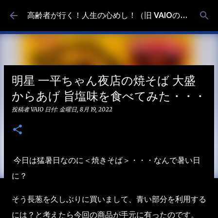
スキップしてメイン コンテンツに移動
高齢者が行く！人生の心めし！（旧 VAIOの食べ歩き）
明星 一平ちゃん夜店の焼そば 大盛
からあげ 旨塩味を食べてみた・・・
投稿者
VAIO
日付:
金曜日, 8月 19, 2022
今日は猛暑日なのに＜焼きそば＞・・・なんで暑い日
に？
そう長葱を久しぶりに買いまして、青い部分を利用する
には？と考えたら今回の商品が手元に有ったのです。