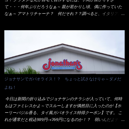
がかかる） 袋の裏側を見ると、韮とか卵の用意を勧めている。
て・・・何年ぶりだろうなぁ～ 親が若かりし頃、偶に作っていた
それなばらと冷蔵庫にあった、黒豆モヤシ・韮・生卵を用意しま
なぁ～ アマトリチャーナ？ 何だそれ？？調べると、イタリア語
した。 まず鍋1で湯を沸かし、麺を茹でる！ 小鍋で別に湯を沸か
らしくパスタソースだって～ トマトソースらしいですよ！ 何処
し卵を溶きながら投入～ 次にモヤシを入れて、粉末スープを投
からの情報？ ウィキペディアから・・・そうだろうな～笑 電子
入！！ それと韮の根本の固い部分もね！ 麺が茹で上がったら、
レンジで弱めのワット（小生は500Wで3分程度）温めてテーブル
丼へ入れてから小鍋のスープを丼の中へ 最後に小鍋の具を上にか
へ これ店舗の調理場で、製造しているけど考えるに大き目のオー
け、韮の葉の部分をドサッと乗せて調味油を入れて完成です。 ど
ブン皿で焼いて、大凡の目安で小分けにしているようで、パック
うでしょう？ 見た目 Goodデザイン賞じゃない！？ 笑 マルタ
をよーく見たら表面のチーズの乗り具合に結構な差が出てい
イのHPを見ると・・・（引用） めんは、ノンフライ・ノンスチー
た・・・チーズに焦げ目が付いているのを、しっかり確認し買う
ム製法で仕上げた、生めんに近い風味のストレートめんです。 豚
ことをオススメします。（取り分け量にも若干有り差がでてるだ
の旨味に数種類の唐辛子、ニンニクを加えた辛さとコクが凝縮さ
ろう） 早速タバスコを振りかけて食べてみると・・・結構美味し
ジョナサンでガパオライス！？ ちょっと試さなけりゃ～ダメだ
れた醤油ベースのスープです。 調味油に赤ラー油とごま油を使用
いよ！ 久しぶりだな～ホワイトソースとマカロニの絡まった食
よね！
することに風味と辛さを引き立たせています。 調味油をスープ
感・・・懐かしい～ 今回ダイソーのカレー用のスプーンを使って
全体に馴染ませるために、箸で麺と具を持ち上げて・・・ ええや
みたら、これが凄くうまくすくえるんだよねぇ～（このスプーン
今日は新聞の折り込みでジョナサンのチラシが入っていて、何時
ないかぁ～ モヤシが黒豆モヤシだから細身で熱を加えてもへた
当たりだね） 今回新作のグラタンを頂きましたが、まずまずの美
もはファミレスかよ～でスルーしますが偶然目に入ったのが【ホ
りづらい！（緑豆モヤシだと太くて熱加えるとダラーっとなるん
味しさとダイソーのカレースプーンの。すくい上げ力の良さを再
ーリーバジル香る、タイ風ガパオライス特得クーポン】です。 こ
だよ） それに細ストレート麺とモヤシが良いバランスで・・・
度認識できました。
れが通常だと税込989円→769円になるのか！？ 弱いんだよナァ
韮の緑と卵の黄色も相まって・・・映える...
～ それに使用期限は6/15迄となっていて・・・今日じゃん！！