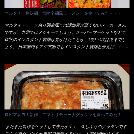
＜細い＞です。 どちらかと云えば、稲庭饂飩的な太さですね。 さ
れ程では安い訳でも無いが、客足が絶えない人気店である。 そん
てこれを、どの様に食べるか？ 長葱無かったので、玉葱を刻んで
なメニューのなかで、リーズナブルで頂ける＜映え＞るメニュー
マルタイ 棒状麺 宮崎辛麺風ラーメン を食べてみた・・・
八王子ラーメン風月見つけうどん！ 冷やし釜あげうどん～です。
が＜カツカレー＞だ！ これです。 当時1,000円税込だった
ラーメン丼に、冷水を軽く張って饂飩を盛り付け、お椀に昆布出
が・・・今も変わらないと思うけど・・・ これが出てくると、カ
マルタイ・・・？余り関東圏では認知度が高くないメーカーさん
汁つゆと長葱に山葵です。 これでツルツル～と頂きました。 良い
ウンター中からOH～と声が飛ぶ！ 写真は、キャベツ少なめでお願
ですが、九州ではメジャーでしょう。スーパーマーケットなどで
じゃないか～...
いしています。 皿のサイズは、直径30cmほどあります。 そこに
棒状のインスタント袋麺は見かけたことが、1度や2度はあるでし
ドカ盛のキャベツと御飯にカレーがかかっています。 カレーは辛
ょう。 日本国内やアジア圏でもインスタント袋麺と云えば、四角
く無く、食べやすいタイプです。 それじゃ～カツは、ハムカツ程
い形状になった乾麺が普通でしょう。マルタイでは＜棒状＞なの
度の薄さだろう？と思われるかもしれないが・・・違う！ チャー
です。 素麺や日本蕎麦などの乾麺と一緒ですね！ そんなマルタ
ンとした厚さのあるトンカツです。 それも揚げたての熱々です。
イ棒状ラーメンを、OKストアで見かけ思わず手に取って買い物篭
これを難なく完食出来なければ、漢では無い！と云っても過言で
へ 坦々まぜそばと＜数量限定＞宮崎辛麺風ラーメン オーッといき
はないだろう。 この他も、兎に角ボリューム満点で＜薄カツ＞と
なり私の胃袋をグサッと・・・・ 棒状インスタントラーメンの
呼ばれるメニューは、トンカツが2枚重ねて出てくるだ！ 1枚が薄
デビューが決まりました。 か・ら・め・ん・辛麺！ 宮崎辛麺は
いから、2枚乗せにしたらしいけど・・・
チャルメラや日清からも出されている、辛口のラーメンじゃ
ん！！ 酸っぱくしたら、酸辣湯麺？なんてね。 よし今日のサラ
メシは、宮崎辛麺にしよう！ それではまず袋を開けると・・・ な
ロピア者ヨ！新作 アマトリチャーナグラタンを食べてみた！
んだか紙に巻かれた棒状の麺が二束、調味油と粉末スープ！ やは
り見慣れない姿・・・何だかチョッと高級感的な・・・だって透
またまた新作をゲットして来た小生！ 久しぶりのグラタンです
明なトレイに並んだ棒状麺なんて見慣れないからねぇ～（コスト
ヨ！ グラタンなんか自宅で自作するには、手間が掛かりすぎ