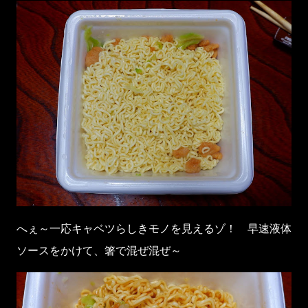
へぇ～一応キャベツらしきモノを見えるゾ！ 早速液体
ソースをかけて、箸で混ぜ混ぜ～