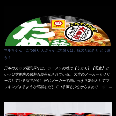
そこで近くのお店へ・・・・ モーニング以外の通常メニューは、
10:30以降に提供されるので10:40頃に店内へ 私は基本的、どの店
に行っても同じメニュー同じ味のファミレスには行きません。 最
近は、ステーキガストに試しに行ったぐらいです。（肉が喰いた
くて） しかし最近のファミレスは合理化が進み、店員さんもフロ
ア担当は2人程度しか居ないんだよねぇ～ それに注文はタッチパ
ネル！！ 凄いよなぁ～ 20年位前は、フロア担当だけでも5人は
居たと思うけど・・・ 判らず店員さんを呼ぶピンポンを・・・ク
マルちゃん ごつ盛り 天ぷらそば大盛りは、緑のたぬきと どう違
ーポンなんだけどと伝えると、丁寧にタッチパネルで～と教えて
う？
くれたが、何故かタッチパネルがクーポンを受け付けない！！ 店
員さんも、アレー？といいながら私が受け付けますので・・・と
日本のカップ麺業界では、ラーメンの他に【うどん】【蕎麦】と
消えていった。 タッチパネルのやつ、安いのは嫌うんだな！？こ
いう日本古来の麺類も製品化されている。 大方のメーカーもリリ
のヤロー！ 待つ事暫し・・・10分は越えたと思うけど・・・出て
ースしている訳でだが、同じメーカーで思いっきり製品としてブ
来ました。 こちらが本日のサラメシ【ホーリーバジル香る、タイ
ッキングするような商品をだしている事も少なからずあり、今回
風ガパオライス】です。 私は、5年位前までは渋谷勤務だったので
はマルちゃんの【ごつ盛り天ぷらそば】を食べてみること
エスニックランチが多かったのよ！ 渋谷チャオタイなんて1人で良
に・・・ ※東洋水産様 写真借用致しました。 マルちゃんとの
く行きましたねぇ～ だからタイ料理屋さんには、辛味剤・酢・ナ
【そば】と云えば【緑のたぬき】という商品が、ドーンッと構え
ンプラー・砂糖などの4点セット（私はスパイスガールズと呼んで
ている訳で何故に敢えて本商品をリリースするの？ 確かに販売価
いた）が料理に必ず付いてきたものです。 でも流石にファミレ