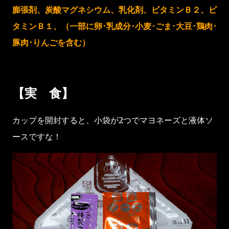
膨張剤、炭酸マグネシウム、乳化剤、ビタミンＢ２、ビ
タミンＢ１、（一部に卵･乳成分･小麦･ごま･大豆･鶏肉･
豚肉･りんごを含む）
【実 食】
カップを開封すると、小袋が2つでマヨネーズと液体ソ
ースですな！