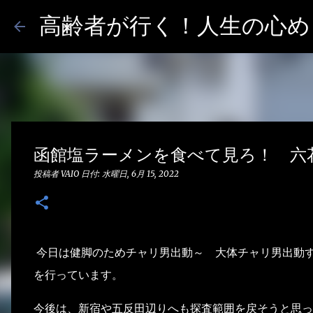
高齢者が行く！人生の心めし
函館塩ラーメンを食べて見ろ！ 六花
投稿者
VAIO
日付:
水曜日, 6月 15, 2022
今日は健脚のためチャリ男出動～ 大体チャリ男出動す
を行っています。
今後は、新宿や五反田辺りへも探査範囲を戻そうと思っ