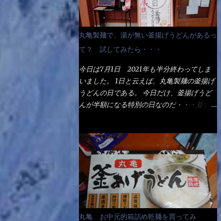
丸亀製麺で、湯が無い釜揚げうどんがあるっ
て？ 試してみたら・・・
今日は7月1日 2021年も半分終わってしま
いました。 1日と云えば、丸亀製麺の釜揚げ
うどんの日である。 今日だけ、釜揚げうど
んが半額になる特別の日なのだ・・・並盛
290円→140円になるんだよ。大400円だっ
て200円になるんだゾ！ でも今日は試した
いことが2つある！ 1つめは釜揚げうどんの
湯が無い注文が通るか？ 釜揚げうどんは、
木の桶に茹で湯と共に＜うどん＞が泳いでる
～ でもコレって食べきるまで湯に浸かって
いるわけで、最初と最後では麺の固さという
かコシが違う！ だったら湯なんか要らない
じゃん！ 茹で上げ直後の麺だけいいよ！と
丸亀 お中元的箱詰め乾麺を買ってみ