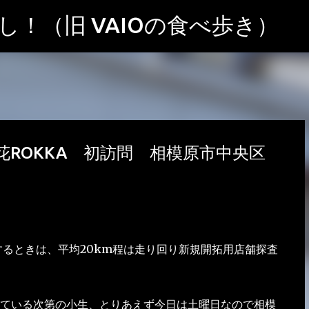
スキップしてメイン コンテンツに移動
！（旧 VAIOの食べ歩き）
ROKKA 初訪問 相模原市中央区
るときは、平均20km程は走り回り新規開拓用店舗探査
ている次第の小生、とりあえず今日は土曜日なので相模