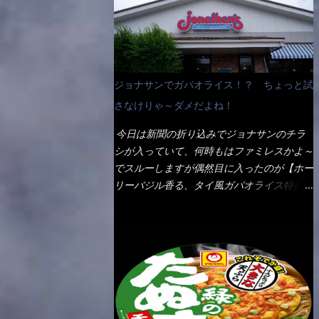
なんて見慣れないからねぇ～（コストがかか
ペディアから・・・そうだろうな～笑 電子
る） 袋の裏側を見ると、韮とか卵の用意を
レンジで弱めのワット（小生は500Wで3分
勧めている。 それなばらと冷蔵庫にあっ
程度）温めてテーブルへ これ店舗の調理場
た、黒豆モヤシ・韮・生卵を用意しました。
で、製造しているけど考えるに大き目のオー
まず鍋1で湯を沸かし、麺を茹でる！ 小鍋
ブン皿で焼いて、大凡の目安で小分けにして
ジョナサンでガパオライス！？ ちょっと試
で別に湯を沸かし卵を溶きながら投入～ 次
いるようで、パックをよーく見たら表面のチ
にモヤシを入れて、粉末スープを投入！！
さなけりゃ～ダメだよね！
ーズの乗り具合に結構な差が出ていた・・・
それと韮の根本の固い部分もね！ 麺が茹で
チーズに焦げ目が付いているのを、しっかり
今日は新聞の折り込みでジョナサンのチラ
上がったら、丼へ入れてから小鍋のスープを
確認し買うことをオススメします。（取り分
シが入っていて、何時もはファミレスかよ～
丼の中へ 最後に小鍋の具を上にかけ、韮の
け量にも若干有り差がでてるだろう） 早速
でスルーしますが偶然目に入ったのが【ホー
葉の部分をドサッと乗せて調味油を入れて完
タバスコを振りかけて食べてみると・・・結
リーバジル香る、タイ風ガパオライス特得ク
成です。 どうでしょう？ 見た目 Goodデ
構美味しいよ！ 久しぶりだな～ホワイトソ
ーポン】です。 これが通常だと税込989円
ザイン賞じゃない！？ 笑 マルタイのHPを
ースとマカロニの絡まった食感・・・懐かし
→769円になるのか！？ 弱いんだよナァ
見ると・・・（引用） めんは、ノンフラ
い～ 今回ダイソーのカレー用のスプーンを
～ それに使用期限は6/15迄となってい
イ・ノンスチーム製法で仕上げた、生めんに
使ってみたら、これが凄くうまくすくえるん
て・・・今日じゃん！！ そこで近くのお店
近い風味のストレートめんです。 豚の旨味
だよねぇ～（このスプーン当たりだね） 今
へ・・・・ モーニング以外の通常メニュー
に数種類の唐辛子、ニンニクを加えた辛さと
回新作のグラタンを頂きましたが、まずまず
は、10:30以降に提供されるので10:40頃に店
コクが凝縮された醤油ベースのスープです。
の美味しさとダイソーのカレースプーンの。
内へ 私は基本的、どの店に行っても同じメ
調味油に赤ラー油とごま油を使用することに
すくい上げ力の良さを再度認識できました。