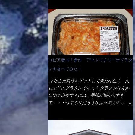
ょう。 早速1袋を大釜で茹で～ ハイ、約15分
だ！ これです。 当時1,000円税込だった
でもインスタント袋麺と云えば、四角い形状
ほど茹で上げた状態です。 当家には、高齢
が・・・今も変わらないと思うけど・・・
になった乾麺が普通でしょう。マルタイでは
者がいるので少し柔らかく・・・ 茹で上が
これが出てくると、カウンター中からOH～
＜棒状＞なのです。 素麺や日本蕎麦などの
った饂飩は、お店の饂飩に比べ＜細い＞で
と声が飛ぶ！ 写真は、キャベツ少なめでお
乾麺と一緒ですね！ そんなマルタイ棒状ラ
す。 どちらかと云えば、稲庭饂飩的な太さ
願いしています。 皿のサイズは、直径30cm
ーメンを、OKストアで見かけ思わず手に取
ですね。 さてこれを、どの様に食べるか？
ほどあります。 そこにドカ盛のキャベツと
って買い物篭へ 坦々まぜそばと＜数量限定
長葱無かったので、玉葱を刻んで八王子ラー
御飯にカレーがかかっています。 カレーは
＞宮崎辛麺風ラーメン オーッといきなり私
メン風月見つけうどん！ 冷やし釜あげうど
辛く無く、食べやすいタイプです。 それじ
の胃袋をグサッと・・・・ 棒状インスタン
ん～です。 ラーメン丼に、冷水を軽く張っ
ロピア者ヨ！新作 アマトリチャーナグラタ
ゃ～カツは、ハムカツ程度の薄さだろう？と
トラーメンのデビューが決まりました。
て饂飩を盛り付け、お椀に昆布出汁つゆと長
思われるかもしれないが・・・違う！ チャ
ンを食べてみた！
か・ら・め・ん・辛麺！ 宮崎辛麺はチャル
葱に山葵です。 これでツルツル～と頂きま
ーンとした厚さのあるトンカツです。 それ
メラや日清からも出されている、辛口のラー
した。 良いじゃないか～...
またまた新作をゲットして来た小生！ 久
も揚げたての熱々です。 これを難なく完食
メンじゃん！！ 酸っぱくしたら、酸辣湯
しぶりのグラタンですヨ！ グラタンなんか
出来なければ、漢では無い！と云っても過言
麺？なんてね。 よし今日のサラメシは、宮
自宅で自作するには、手間が掛かりすぎ
ではないだろう。 この他も、兎に角ボリュ
崎辛麺にしよう！ それではまず袋を開ける
て・・・何年ぶりだろうなぁ～ 親が若かり
ーム満点で＜薄カツ＞と呼ばれるメニュー
と・・・ なんだか紙に巻かれた棒状の麺が
し頃、偶に作っていたなぁ～ アマトリチャ
は、トンカツが2枚重ねて出てくるだ！ 1枚
二束、調味油と粉末スープ！ やはり見慣れ
ーナ？ 何だそれ？？調べると、イタリア語
が薄いから、2枚乗せにしたらしいけ
ない姿・・・何だかチョッと高級感的
らしくパスタソースだって～ トマトソース
ど・・・
な・・・だって透明なトレイに並んだ棒状麺
らしいですよ！ 何処からの情報？ ウィキ