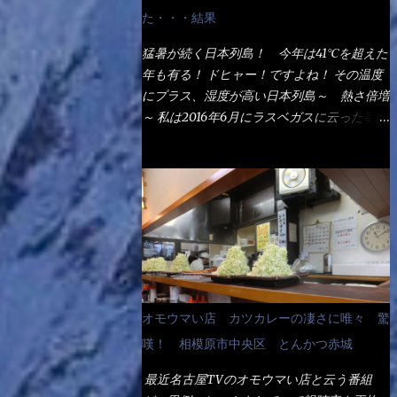
なるでしょう。 事前にググって調べたら、
た・・・結果
やっぱり＜湯無し＞注文は、裏注文方法とし
てあるらしい。 それと店員によっては、理
猛暑が続く日本列島！ 今年は41℃を超えた
解出来ない者も居るらしい云う事。 そこで
年も有る！ ドヒャー！ですよね！ その温度
ランチ混雑前に、行くのが店への配慮でもあ
にプラス、湿度が高い日本列島～ 熱さ倍増
る。 11:20 店内に入り・・・『釜揚げうど
～ 私は2016年6月にラスベガスに云った事が
ん得を湯ナシで！』と注文したら、近場にい
有るが・・・確かに暑いよ！ でもベタベタ
たオッサン店員はキョトンとした顔『湯な
感は無いし、美人も多かった！（これは関係
し？』（これだ全く理解していないな） す
無いね） 処で今日は何だ！？これです。 丸
ると茹で方の若い女性店員が『いい！い
亀 釜あげうどん！ 日本には、お中元とお
い！！』とオッサンを向こうへやった。 で
歳暮という古来からの風習がある。 お中元
サッサと、木桶を用意してうどんだけ入れて
は、丁度お盆の夏場に日頃お世話になってい
出して来ました。 な～るほど、この事
る方への＜ご挨拶＞としての贈り物の習慣で
か・・・ で今日の2021年後半1回目のサラメ
す。 今では、大分廃れてしまっているか
シです。 見事に木桶には湯が入っていな
と・・・小生もお中元やお歳暮など送った事
オモウマい店 カツカレーの凄さに唯々 驚
い、UDONだけです。 しかし、この木桶デ
は無い！（キッパリ） まぁ～この慣習が残
カイなぁ～ 試したいこと残りの1つが＜得＞
嘆！ 相模原市中央区 とんかつ赤城
っているのは、官公庁や超大手企業戦士（昇
サイズを食べられるか？である。 前回も、
進目的）などの世界でしょう。 要は、ゴマ
最近名古屋TVのオモウマい店と云う番組
大しか食べていないからね、得がどれくらい
スリ・・・てな感じかな。 丸亀製麺と云え