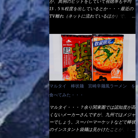
が、異例のヒットをしていて視聴率も平均
の満腹度になるのか？ この得サイズの木桶
ば、大阪誕生→全国区（北海道と沖縄は？）
13．5％程度を出しているとか・・・最近の
は、銭湯で使う洗い桶サイズだなぁ～ この
へ広がった、讃岐饂飩チェーン店大手といっ
TV離れ（ネットに流れているほか）で、こ
木桶サイズに、満々と湯が注がれていたら食
ても過言では無いでしょう。 各店舗で、毎
の数字を出すのは凄いと思う。 相模原市に
べ進むうちに、麺が伸びてしまうだろう。
日饂飩を打っているので饂飩好きの方には店
もあるのか？ と過去を思い出したら・・・
これなら茹で上がった直後のままで、食べ進
舗に寄って違う！と云う人も居るらしい・・
あった！ とんかつ赤城！ 老齢の女性がメ
められるじゃないか！ 別皿で、葱と天かす
そんな大手讃岐饂飩チェーン店と関係がある
インで調理場を仕切、老齢の男性が脇をサポ
を満タンに用意して、山葵も2つ。 それに湯
のか？ 箱詰め乾麺！ このパッケージから
ートし最近は若い女性がオーダーや片付けを
が無い利点として、汁が薄まらない！ これ
すれば、間違いなく贈答用目的でしょう。
担当している。 まずはこれを見て欲しい！
だよ、これ！！ 湯があると、うどんと共に
そんな贈答用箱詰め饂飩・・・またもやメガ
カウンターに置かれた＜お皿＞である。 直
汁の方へ湯までも入ってしまう。つまりラー
ドンキで発見し購入！ 中身は、この様な状
ぐに気づいたでしょう！ 何かキャベツが山
メンの麺にスープが絡む現象ですな。 結
態です。 乾麺の束が6束／一パックになって
じゃないか！？ ハイ、山です。 これが標
局、伸びずに汁も薄らむこともなく・・最後
マルタイ 棒状麺 宮崎辛麺風ラーメン を
おり、それが3袋入りです。 18束入りという
準なのです。 普通のとんかつ屋のキャベツ
の方で＜だし汁＞を少し追加しました。 腹
わけですね！900ｇの容量となり、1束／50
食べてみた・・・
と比べたら、10人前ほどあるか？ 値段的に
イッパイだけど、得サイズは全てお腹の中へ
ｇです。 実売は、楽天で1980円・・・
は、メイン（主流は1,000超）＋定食セット
収まったし満足達成度100％ 苦しいと云う事
マルタイ・・・？余り関東圏では認知度が高
Amazonで1280円と云った感じです。 で私
350円程と値段的には、それ程では安い訳で
も無いな！ まだ鶏天1個位は入りそうだ
くないメーカーさんですが、九州ではメジャ
は幾らで、メガドンキでゲットしたかって？
も無いが、客足が絶えない人気店である。
ね。 と云う事で、今回＜釜揚げうどんの湯
ーでしょう。スーパーマーケットなどで棒状
それは非常に言いづらい・・・色々と各方面
そんなメニューのなかで、リーズナブルで頂
無し＞を試したら、確...
のインスタント袋麺は見かけたことが、1度
へ忖度して、激安だったとだけ申し上げまし
ける＜映え＞るメニューが＜カツカレー＞
や2度はあるでしょう。 日本国内やアジア圏