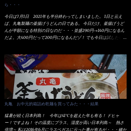
ら・・・
今日は7月1日 2021年も半分終わってしまいました。 1日と云え
ば、丸亀製麺の釜揚げうどんの日である。 今日だけ、釜揚げうど
んが半額になる特別の日なのだ・・・並盛290円→140円になるん
だよ。大400円だって200円になるんだゾ！ でも今日は試したい
ことが2つある！ 1つめは釜揚げうどんの湯が無い注文が通る
か？ 釜揚げうどんは、木の桶に茹で湯と共に＜うどん＞が泳い
でる～ でもコレって食べきるまで湯に浸かっているわけで、最
初と最後では麺の固さというかコシが違う！ だったら湯なんか要
らないじゃん！ 茹で上げ直後の麺だけいいよ！となるでしょ
う。 事前にググって調べたら、やっぱり＜湯無し＞注文は、裏注
文方法としてあるらしい。 それと店員によっては、理解出来ない
者も居るらしい云う事。 そこでランチ混雑前に、行くのが店への
配慮でもある。 11:20 店内に入り・・・『釜揚げうどん得を湯ナ
丸亀 お中元的箱詰め乾麺を買ってみた・・・結果
シで！』と注文したら、近場にいたオッサン店員はキョトンとし
た顔『湯なし？』（これだ全く理解していないな） すると茹で方
猛暑が続く日本列島！ 今年は41℃を超えた年も有る！ ドヒャ
の若い女性店員が『いい！いい！！』とオッサンを向こうへやっ
ー！ですよね！ その温度にプラス、湿度が高い日本列島～ 熱さ
た。 でサッサと、木桶を用意してうどんだけ入れて出して来まし
倍増～ 私は2016年6月にラスベガスに云った事が有るが・・・確か