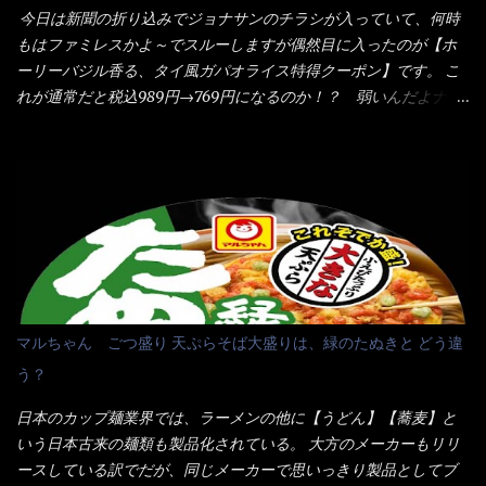
全体に馴染ませるために、箸で麺と具を持ち上げて・・・ ええや
みたら、これが凄くうまくすくえるんだよねぇ～（このスプーン
今日は新聞の折り込みでジョナサンのチラシが入っていて、何時
ないかぁ～ モヤシが黒豆モヤシだから細身で熱を加えてもへた
当たりだね） 今回新作のグラタンを頂きましたが、まずまずの美
もはファミレスかよ～でスルーしますが偶然目に入ったのが【ホ
りづらい！（緑豆モヤシだと太くて熱加えるとダラーっとなるん
味しさとダイソーのカレースプーンの。すくい上げ力の良さを再
ーリーバジル香る、タイ風ガパオライス特得クーポン】です。 こ
だよ） それに細ストレート麺とモヤシが良いバランスで・・・
度認識できました。
れが通常だと税込989円→769円になるのか！？ 弱いんだよナァ
韮の緑と卵の黄色も相まって・・・映える...
～ それに使用期限は6/15迄となっていて・・・今日じゃん！！
そこで近くのお店へ・・・・ モーニング以外の通常メニューは、
10:30以降に提供されるので10:40頃に店内へ 私は基本的、どの店
に行っても同じメニュー同じ味のファミレスには行きません。 最
近は、ステーキガストに試しに行ったぐらいです。（肉が喰いた
くて） しかし最近のファミレスは合理化が進み、店員さんもフロ
ア担当は2人程度しか居ないんだよねぇ～ それに注文はタッチパ
ネル！！ 凄いよなぁ～ 20年位前は、フロア担当だけでも5人は
居たと思うけど・・・ 判らず店員さんを呼ぶピンポンを・・・ク
マルちゃん ごつ盛り 天ぷらそば大盛りは、緑のたぬきと どう違
ーポンなんだけどと伝えると、丁寧にタッチパネルで～と教えて
う？
くれたが、何故かタッチパネルがクーポンを受け付けない！！ 店
員さんも、アレー？といいながら私が受け付けますので・・・と
日本のカップ麺業界では、ラーメンの他に【うどん】【蕎麦】と
消えていった。 タッチパネルのやつ、安いのは嫌うんだな！？こ
いう日本古来の麺類も製品化されている。 大方のメーカーもリリ
のヤロー！ 待つ事暫し・・・10分は越えたと思うけど・・・出て
ースしている訳でだが、同じメーカーで思いっきり製品としてブ