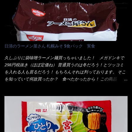
いつきました。 見た目は、炎のシルエットが辛さを醸し出してい
ぷら)、添付調味料(砂糖、食塩、しょうゆ、魚介エキス、たん白加
る・・・ でもパッケージに惑わされてはいけない！！ 私はペ
水分解物、ねぎ、香辛料、 植物油 、香味油脂)／加工でん粉、調味
ヤングの【獄激辛焼きそば】を完食した漢だ。 その後の獄激辛カ
料(アミノ酸等)、炭酸カルシウム、カラメル色素、リン酸塩
レーもな！ 今回、カップヌードル激辛味噌はカップに敢えて辛
(Na)、増粘多糖類、レシチン、酸化防止剤(ビタミンE)、クチナシ
さレベルが記載されている。 それはレベル5！ 日清としては最上
色素、香料、ベニコウジ色素、ビタミンB2、ビタミンB1、香辛料
位の辛さと云っている訳だ。 昨年モデルも食べてはいるけど、1年
抽出物、(一部にえび・小麦・そば・卵・ さば ・大豆・豚肉・やま
も経つと記憶の彼方に・・・いや歳だから記憶力が、どうのこう
日清のラーメン屋さん 札幌みそ 5食パック 実食
いも・ゼラチンを含む) 材料から見れば、緑のたぬきの方が蒲鉾が
のではない。 記憶に残るだけのインパクトに欠けている商品と
入っている！ あの半円形のヤツね！ それとカロチン色素・・・
云う事（当時） 開封すると・・・ 小袋なんてありゃしない！ カ
久しぶりに袋味噌ラーメン麺買っちゃいました！ メガドンキで
さば！？ さばって鯖か？？ サバ読んでないか？？ ■カロリー
ップヌードルは基本蓋開けて、熱湯を注ぐだけで出来る！それが
298円税抜き（ほぼ定価ね） 普通買うのは冬だろう！とツッコミ
比較 緑のたぬき ...
デビュー時からの最大のポイント。 だから粉末スープの具も全
を入れる人も居るだろう！ もちろんそれは判っております。 そこ
部カップの中でカオス状態。 これ特に縦型Bigカップだと、スー
を知っていて何故買ったか？ 食べたかったから！ この商品
プが沈殿するのよねぇ～ だから毎度、ホワイトカップを別に用
2019/6/3にリニューアル販売しているらしくてね！ 麺もスープ
意！ 3分待つのだゾ！ チェルシー！！ OK？ は～い こうな
も。北海道こだわりで全面改良らしい・・・そうと知ったら食べ
りました～ 熱湯によりカップ内に対流が起こり、表層が泡立っ
てみないといけないじゃん！（知るのが遅い） リニューアル前の
ている～ 隣に用意したのが、ホワイトカップ丼型です。 こちら
は食べた事あるのよ！でもここ数年は、カップ麺の方が話題性も
へ内容物を全て移すのと同時に、スープも満遍なく全体に行き渡
品揃えも上じゃん！ だって話題性の無いのを食べても・・・しょ
させる。 箸で麺から移動させ、具とスープは最後に移すとこうな
うが無いじゃん！ 日本で話題性が無いのに、外国の人には尚更ね
りました。 良い感じではないか！ やはり一部粉末スープが縦型
ぇ～ 袋麺と云えば【サッポロ一番】と云われる程だが、10年位前