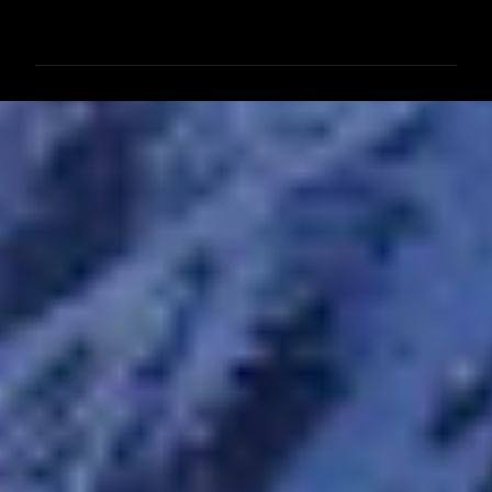
メ
ン
ト