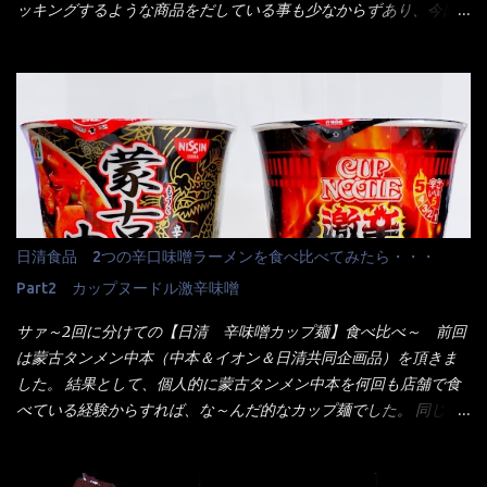
来ました。 こちらが本日のサラメシ【ホーリーバジル香る、タイ
ッキングするような商品をだしている事も少なからずあり、今回
風ガパオライス】です。 私は、5年位前までは渋谷勤務だったので
はマルちゃんの【ごつ盛り天ぷらそば】を食べてみること
エスニックランチが多かったのよ！ 渋谷チャオタイなんて1人で良
に・・・ ※東洋水産様 写真借用致しました。 マルちゃんとの
く行きましたねぇ～ だからタイ料理屋さんには、辛味剤・酢・ナ
【そば】と云えば【緑のたぬき】という商品が、ドーンッと構え
ンプラー・砂糖などの4点セット（私はスパイスガールズと呼んで
ている訳で何故に敢えて本商品をリリースするの？ 確かに販売価
いた）が料理に必ず付いてきたものです。 でも流石にファミレ
格は、緑のたぬきの実売は108円位で、ごつ盛り天ぷらそばは98円
スでは・・・それは無いね！残念だ～ 今回はすかいらーくグルー
でした。 殆ど変わらないじゃないか！？ そこで何が違うか・・・
プで、タイ料理をどの様に再現して提供しているか？を見るだけ
メーカーHPから情報を得てみた。 ■原材料 比較（相手に含まれ
だなぁ～ 因みにガパオ＝ホーリーバジルなのです。 肉は通常チ
て居ない物質を赤色） ☆緑のたぬき 油揚げめん(小麦粉(国内製
キンが多く豚や牛もあります。 肉は挽肉みたいなミンチではな
造)、そば粉、植物油脂、植物性たん白、食塩、とろろ芋、卵白)、
日清食品 2つの辛口味噌ラーメンを食べ比べてみたら・・・
く、粗挽きの肉になるんです。 それに現地バンコクでは、卵は固
かやく(小えびてんぷら、 かまぼこ )、添付調味料(砂糖、食塩、し
焼きが本来です。 今回はほぼ全熟の目玉焼きで、これは日本風
Part2 カップヌードル激辛味噌
ょうゆ、魚介エキス、たん白加水分解物、香辛料、ねぎ、香味油
なのです。 まず頂いて見ると・・・肉はチキンで味付けは、チャ
脂)／加工でん粉、調味料(アミノ酸等)、炭酸カルシウム、カラメ
サァ～2回に分けての【日清 辛味噌カップ麺】食べ比べ～ 前回
オタイなのと比べれば薄め？ やっぱり調味料の【スパイスガール
ル色素、リン酸塩(Na)、増粘多糖類、レシチン、酸化防止剤(ビタ
は蒙古タンメン中本（中本＆イオン＆日清共同企画品）を頂きま
ズ】が必要だナァ～ 笑 私は、ブリッキーヌの粉末をよく掛け辛
ミンE)、クチナシ色素、ベニコウジ色素、香料、ビタミンB2、ビ
した。 結果として、個人的に蒙古タンメン中本を何回も店舗で食
く...
タミンB1、香辛料抽出物、 カロチン色素 、(一部にえび・小麦・
べている経験からすれば、な～んだ的なカップ麺でした。 同じ日
そば・卵・乳成分・大豆・豚肉・やまいも・ゼラチンを含む) ★ご
清食品から、昨年に続き2021年も再発売されたカップヌードル激
つ盛り 天ぷらそば 油揚げめん(小麦粉(国内製造)、そば粉、植物
辛味噌と、どちらが旨辛なんだ！？ 比較して見よう～企画を思
油脂、植物性たん白、食塩、とろろ芋、卵白)、かやく(小えびてん