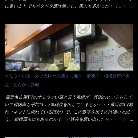
た。 な～るほど、この事か・・・ で今日の2021年後半1回目のサ
に暑いよ！ でもベタベタ感は無いし、美人も多かった！（これは
ラメシです。 見事に木桶には湯が入っていない、UDONだけで
関係無いね） 処で今日は何だ！？これです。 丸亀 釜あげうど
す。 しかし、この木桶デカイなぁ～ 試したいこと残りの1つが＜得
ん！ 日本には、お中元とお歳暮という古来からの風習がある。 お
＞サイズを食べられるか？である。 前回も、大しか食べていない
中元は、丁度お盆の夏場に日頃お世話になっている方への＜ご挨
からね、得がどれくらいの満腹度になるのか？ この得サイズの木
拶＞としての贈り物の習慣です。 今では、大分廃れてしまってい
桶は、銭湯で使う洗い桶サイズだなぁ～ この木桶サイズに、満々
るかと・・・小生もお中元やお歳暮など送った事は無い！（キッ
と湯が注がれていたら食べ進むうちに、麺が伸びてしまうだろ
パリ） まぁ～この慣習が残っているのは、官公庁や超大手企業戦
う。 これなら茹で上がった直後のままで、食べ進められるじゃな
士（昇進目的）などの世界でしょう。 要は、ゴマスリ・・・てな
いか！ 別皿で、葱と天かすを満タンに用意して、山葵も2つ。 そ
感じかな。 丸亀製麺と云えば、大阪誕生→全国区（北海道と沖縄
れに湯が無い利点として、汁が薄まらない！ これだよ、こ
は？）へ広がった、讃岐饂飩チェーン店大手といっても過言では
オモウマい店 カツカレーの凄さに唯々 驚嘆！ 相模原市中央
れ！！ 湯があると、うどんと共に汁の方へ湯までも入ってしま
無いでしょう。 各店舗で、毎日饂飩を打っているので饂飩好きの
区 とんかつ赤城
う。つまりラーメンの麺にスープが絡む現象ですな。 結局、伸び
方には店舗に寄って違う！と云う人も居るらしい・・ そんな大手
ずに汁も薄らむこともなく・・最後の方で＜だし汁＞を少し追加
讃岐饂飩チェーン店と関係があるのか？ 箱詰め乾麺！ このパッ
最近名古屋TVのオモウマい店と云う番組が、異例のヒットをして
しました。 腹イッパイだけど、得サイズは全てお腹の中へ収まっ
ケージからすれば、間違いなく贈答用目的でしょう。 そんな贈答
いて視聴率も平均13．5％程度を出しているとか・・・最近のTV離
たし満足達成度100％ 苦しいと云う事も無いな！ まだ鶏天1個位
用箱詰め饂飩・・・またもやメガドンキで発見し購入！ 中身は、
れ（ネットに流れているほか）で、この数字を出すのは凄いと思
は入りそうだね。 と云う事で、今回＜釜揚げうどんの湯無し＞を
この様な状態です。 乾麺の束が6束／一パックになっており、それ
う。 相模原市にもあるのか？ と過去を思い出したら・・・あっ
試したら、確...
が3袋入りです。 18束入りというわけですね！900ｇの容量とな
た！ とんかつ赤城！ 老齢の女性がメインで調理場を仕切、老齢
り、1束／50ｇです。 実売は、楽天で1980円・・・Amazonで
の男性が脇をサポートし最近は若い女性がオーダーや片付けを担