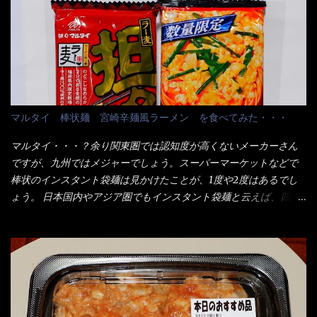
1280円と云った感じです。 で私は幾らで、メガドンキでゲットし
当している。 まずはこれを見て欲しい！ カウンターに置かれた＜
たかって？ それは非常に言いづらい・・・色々と各方面へ忖度し
お皿＞である。 直ぐに気づいたでしょう！ 何かキャベツが山じ
て、激安だったとだけ申し上げましょう。 早速1袋を大釜で茹で～
ゃないか！？ ハイ、山です。 これが標準なのです。 普通のとん
ハイ、約15分ほど茹で上げた状態です。 当家には、高齢者がいる
かつ屋のキャベツと比べたら、10人前ほどあるか？ 値段的には、
ので少し柔らかく・・・ 茹で上がった饂飩は、お店の饂飩に比べ
メイン（主流は1,000超）＋定食セット350円程と値段的には、そ
＜細い＞です。 どちらかと云えば、稲庭饂飩的な太さですね。 さ
れ程では安い訳でも無いが、客足が絶えない人気店である。 そん
てこれを、どの様に食べるか？ 長葱無かったので、玉葱を刻んで
なメニューのなかで、リーズナブルで頂ける＜映え＞るメニュー
マルタイ 棒状麺 宮崎辛麺風ラーメン を食べてみた・・・
八王子ラーメン風月見つけうどん！ 冷やし釜あげうどん～です。
が＜カツカレー＞だ！ これです。 当時1,000円税込だった
ラーメン丼に、冷水を軽く張って饂飩を盛り付け、お椀に昆布出
が・・・今も変わらないと思うけど・・・ これが出てくると、カ
マルタイ・・・？余り関東圏では認知度が高くないメーカーさん
汁つゆと長葱に山葵です。 これでツルツル～と頂きました。 良い
ウンター中からOH～と声が飛ぶ！ 写真は、キャベツ少なめでお願
ですが、九州ではメジャーでしょう。スーパーマーケットなどで
じゃないか～...
いしています。 皿のサイズは、直径30cmほどあります。 そこに
棒状のインスタント袋麺は見かけたことが、1度や2度はあるでし
ドカ盛のキャベツと御飯にカレーがかかっています。 カレーは辛
ょう。 日本国内やアジア圏でもインスタント袋麺と云えば、四角
く無く、食べやすいタイプです。 それじゃ～カツは、ハムカツ程
い形状になった乾麺が普通でしょう。マルタイでは＜棒状＞なの
度の薄さだろう？と思われるかもしれないが・・・違う！ チャー
です。 素麺や日本蕎麦などの乾麺と一緒ですね！ そんなマルタ
ンとした厚さのあるトンカツです。 それも揚げたての熱々です。
イ棒状ラーメンを、OKストアで見かけ思わず手に取って買い物篭
これを難なく完食出来なければ、漢では無い！と云っても過言で
へ 坦々まぜそばと＜数量限定＞宮崎辛麺風ラーメン オーッといき
はないだろう。 この他も、兎に角ボリューム満点で＜薄カツ＞と
なり私の胃袋をグサッと・・・・ 棒状インスタントラーメンの
呼ばれるメニューは、トンカツが2枚重ねて出てくるだ！ 1枚が薄
デビューが決まりました。 か・ら・め・ん・辛麺！ 宮崎辛麺は
いから、2枚乗せにしたらしいけど・・・
チャルメラや日清からも出されている、辛口のラーメンじゃ