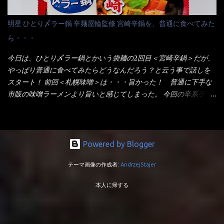
カップの壁面に残っていたので、ぜーんぶ箸等で落としてホワイ
に革新的な袋麺が出た！ それは『マルちゃん正麺』と云われる商
トカップへ。 まずは麺を見ると、カップヌードルとしては太く平
品！！ 生麺感覚～と大御所俳優の役所広司を起用したCMで一躍
明星 ひとり〆ラー鍋 辛麺屋輪監修 宮崎辛鍋を、普通に食べてみた
打ちで縮れてます。 ■蒙古タンメン中本の麺 蒙古タンメンの方
有名になりTOPに・・・その後ライバルとして日清から【ラ王】
ら・・・
は、やはり太く平打ちですが麺の厚みがあるような・・・ 食感
がリリース！つまり今回の【日清のラーメン屋さん】は、袋麺と
は、どちらも柔らかいと感じは同じ。 湯に戻りやすい特性が強
しては廉価版のポジション・・・ 事実ラ王は、HPでは別扱い！
今日は、ひとり〆ラー鍋とかいう袋麺の2回目＜宮崎辛鍋＞だが、
いのね。 箸で持ち上げた状態は・・・ ■カップヌードル激辛味噌 ■
本品なんか出前一丁などと一緒くたの扱い。 袋麺はスープは粉末
やっぱり普通に食べてみたらどうなんだろう？と云う事で話しを
蒙古タンメン中本カップ どちらも箸で持ち上げた感じは、重
スープが主流でしょう！？だから味は・・・イマイチ（小生感
スタート！ 前回＜札幌味噌＞は・・・旨かった！ 普通に下手な
い！ そう湯を吸って伸びたような麺と云っていいかもしれな
覚）と云うのが評価です。 正直現在のインスタント麺では、最先
市販の味噌ラーメンより旨いと感じてしまった。 今回の辛系ラー
い。 多分麺は、厚みとストレートか...
端の麺と味はカップ麺と云えるでしょう。 もち麺は、油揚げ麺な
メンは、宮崎辛麺！！ これはどうなんだろう？ メーカーHPを見
んて・・・フリーズドライですよ！ ラ王味噌はカロリー
ると・・・ 家庭での再現が難しい人気ラーメン店の味を楽しめる
332kcal！ ラーメン屋さん札幌みそは393kcal！！ 60kcalも違う
おひとり用鍋の素です。辛麺屋輪をイメージした唐辛子の辛みと
ヨ～ でも熊が＼買ってね！／と泣いているから・・・買いまし
旨みが染み出たスープに鍋によく合う麺が付いて〆まで楽しめま
Powered by Blogger
た。 それじゃ～食べましょうか！ トッピングは生憎とモヤシの
す。 宮崎を中心に全国に店を構える人気店。唐辛子の辛みと旨み
在庫が無いため・・・キャベツだ！鍋に湯を沸かしキャベツをボ
テーマ画像の作成者:
AndrzejStajer
が溶け出たスープと、麺にからむ粗い唐辛子がくせになる味わ
イル・・・柔らかくしないとね！ 早速袋を開封してみると・・・
い。 原材料名 めん（小麦粉（国内製造）、でん粉、食塩、植物油
私の記憶が確かなら・・・（料理お鉄人MC風に）以前の麺は白ぽ
本人に帰する
脂、大豆食物繊維）、スープ（食塩、豚･鶏エキス（小麦・大豆・
かったハズ！ それが黄色い・・・それに袋の記述から【小麦全粒
ゼラチンを含む）、香味調味料（卵・乳成分・小麦・えび・大
粉】を使用しているとか・・・ でも幾ら全粒粉を使用しても色は
豆・鶏肉・豚肉を含む）、豚脂、砂糖、しょうゆ（小麦・大豆を
黄色にならない！（色素で色つけね） キャベツもボイルし麺を茹