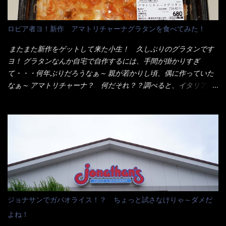
ん！！ 酸っぱくしたら、酸辣湯麺？なんてね。 よし今日のサラ
メシは、宮崎辛麺にしよう！ それではまず袋を開けると・・・ な
ロピア者ヨ！新作 アマトリチャーナグラタンを食べてみた！
んだか紙に巻かれた棒状の麺が二束、調味油と粉末スープ！ やは
り見慣れない姿・・・何だかチョッと高級感的な・・・だって透
またまた新作をゲットして来た小生！ 久しぶりのグラタンです
明なトレイに並んだ棒状麺なんて見慣れないからねぇ～（コスト
ヨ！ グラタンなんか自宅で自作するには、手間が掛かりすぎ
がかかる） 袋の裏側を見ると、韮とか卵の用意を勧めている。
て・・・何年ぶりだろうなぁ～ 親が若かりし頃、偶に作っていた
それなばらと冷蔵庫にあった、黒豆モヤシ・韮・生卵を用意しま
なぁ～ アマトリチャーナ？ 何だそれ？？調べると、イタリア語
した。 まず鍋1で湯を沸かし、麺を茹でる！ 小鍋で別に湯を沸か
らしくパスタソースだって～ トマトソースらしいですよ！ 何処
し卵を溶きながら投入～ 次にモヤシを入れて、粉末スープを投
からの情報？ ウィキペディアから・・・そうだろうな～笑 電子
入！！ それと韮の根本の固い部分もね！ 麺が茹で上がったら、
レンジで弱めのワット（小生は500Wで3分程度）温めてテーブル
丼へ入れてから小鍋のスープを丼の中へ 最後に小鍋の具を上にか
へ これ店舗の調理場で、製造しているけど考えるに大き目のオー
け、韮の葉の部分をドサッと乗せて調味油を入れて完成です。 ど
ブン皿で焼いて、大凡の目安で小分けにしているようで、パック
うでしょう？ 見た目 Goodデザイン賞じゃない！？ 笑 マルタ
をよーく見たら表面のチーズの乗り具合に結構な差が出てい
イのHPを見ると・・・（引用） めんは、ノンフライ・ノンスチー
た・・・チーズに焦げ目が付いているのを、しっかり確認し買う
ム製法で仕上げた、生めんに近い風味のストレートめんです。 豚
ことをオススメします。（取り分け量にも若干有り差がでてるだ
の旨味に数種類の唐辛子、ニンニクを加えた辛さとコクが凝縮さ
ろう） 早速タバスコを振りかけて食べてみると・・・結構美味し
ジョナサンでガパオライス！？ ちょっと試さなけりゃ～ダメだ
れた醤油ベースのスープです。 調味油に赤ラー油とごま油を使用
いよ！ 久しぶりだな～ホワイトソースとマカロニの絡まった食
よね！
することに風味と辛さを引き立たせています。 調味油をスープ
感・・・懐かしい～ 今回ダイソーのカレー用のスプーンを使って