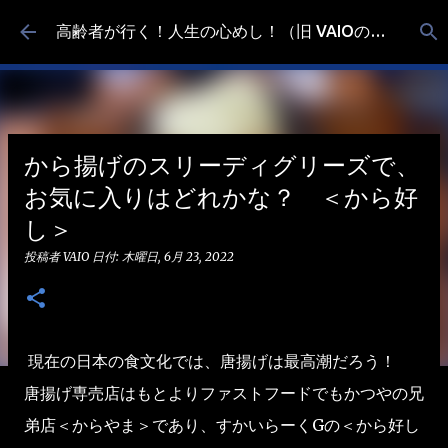
スキップしてメイン コンテンツに移動
高齢者が行く！人生の心めし！（旧 VAIOの食べ歩き）
から揚げのスリーディグリーズで、
お気に入りはどれかな？ ＜から好
し＞
投稿者
VAIO
日付:
木曜日, 6月 23, 2022
現在の日本の食文化では、唐揚げは最高潮だろう！
唐揚げ専売店はもとよりファストフードでもかつやの兄
弟店＜からやま＞であり、すかいらーくGの＜から好し